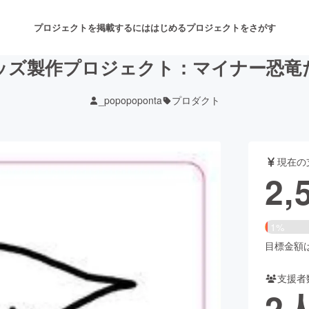
プロジェクトを掲載するには
はじめる
プロジェクトをさがす
ッズ製作プロジェクト：マイナー恐竜
_popopoponta
プロダクト
注目のリターン
注目の新着プロジェクト
募集終了が近いプロジェクト
も
現在の
音楽
舞台・パフォーマンス
2,
ゲーム・サービス開発
フード・飲食店
1%
書籍・雑誌出版
アニメ・漫画
目標金額は1
支援者
チャレンジ
ビューティー・ヘルスケ
2