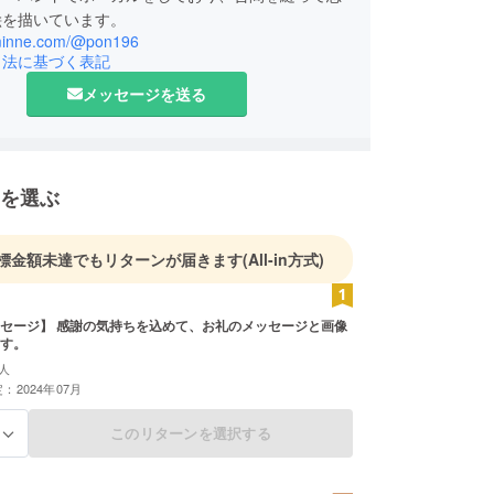
絵を描いています。
/minne.com/@pon196
引法に基づく表記
メッセージを送る
を選ぶ
標金額未達でもリターンが届きます
(All-in方式)
セージ】 感謝の気持ちを込めて、お礼のメッセージと画像
す。
人
：2024年07月
このリターンを選択する
る