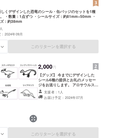
新しくデザインした恐竜のシール・缶バッジのセットを1種
×50mm ・
ズ：約38mm
人
：2024年09月
このリターンを選択する
る
2,000
円
【グッズ】 今までにデザインした
シール6種の提供とお礼のメッセー
ジをお送りします。 アロサウルス
ティラノサウルス コンプソグナトゥ
支援者：1人
ス スティギモロク マイアサウラ 始
お届け予定：2024年07月
祖鳥 ・数量：1点ずつ ・サイズ：約
81mm×50mmの角丸シール
このリターンを選択する
る