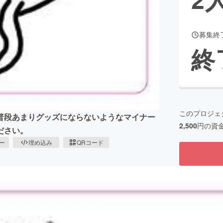
募集終
CAMPFIRE for Social Good
CAMPFIRE Creation
終
CAMPFIREふるさと納税
machi-ya
コミュニティ
このプロジェ
普段あまりグッズにならないようなマイナー
2,500
円の資
ださい。
ピー
埋め込み
QRコード