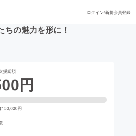
ログイン
/
新規会員登録
たちの魅力を形に！
うすぐ公開されます
支援総額
プロダクト
500
円
ファッション
スポーツ
50,000円
数
ア
ソーシャルグッド
人