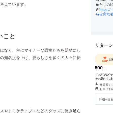
考えています。
竜たちの
https:/
特定商取
いこと
リターン
はなく、主にマイナーな恐竜たちを題材にし
の知名度を上げ、愛らしさを多くの人々に伝
目
500
円
【お礼のメッ
をお送りしま
支援者：1
お届け予定
詳細を見
スやトリケラトプスなどのグッズに飽き足ら