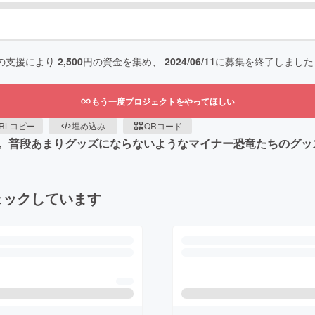
の支援により
2,500
円の資金を集め、
2024/06/11
に募集を終了しました
もう一度プロジェクトをやってほしい
RLコピー
埋め込み
QRコード
。普段あまりグッズにならないようなマイナー恐竜たちのグッ
ェックしています