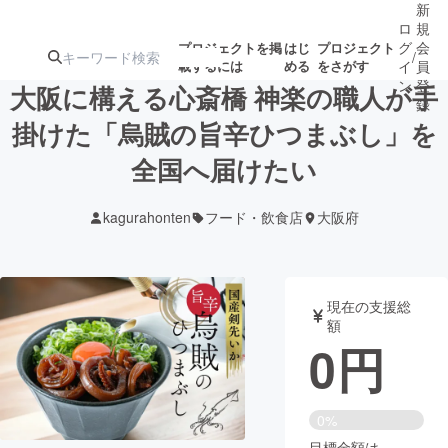
新
ロ
規
グ
会
プロジェクトを掲
はじ
プロジェクト
/
載するには
める
をさがす
イ
員
ン
登
大阪に構える心斎橋 神楽の職人が手
録
掛けた「烏賊の旨辛ひつまぶし」を
全国へ届けたい
人気のプロ
注目のリ
注目の新着プロ
募集終了が近いプ
もうすぐ公開
ジェクト
ターン
ジェクト
ロジェクト
されます
kagurahonten
フード・飲食店
大阪府
アート・写真
音楽
現在の支援総
テクノロジー・ガジェット
ゲーム・サ
額
0
円
映像・映画
書籍・雑誌
0%
ビジネス・起業
チャレンジ
目標金額は