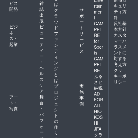
ビス
雑
は
キュリ
rtain
開発
誌
ク
サ
ティ方
men
出
ラ
ポ
針
t
版
ウ
ー
反社基
CAM
ビジ
ビ
ド
ト
本方針
PFI
ネ
ュ
フ
サ
カスタ
RE
ス・
ー
ァ
ー
マーハ
for
起業
テ
ン
ビ
ラスメ
Spor
ィ
デ
ス
ントに
ts
ー
ィ
対する
CAM
・
ン
考え方
PFI
ヘ
グ
クッ
RE
ル
と
キーポ
ふる
ス
は
リシー
さと
ケ
プ
実
納税
ア
ロ
施
AD
アー
舞
ジ
事
FOR
ト・
台
ェ
例
ALL
写真
・
ク
HIO
パ
ト
KOS
フ
の
HI
ォ
作
JFA
ー
り
クラ
マ