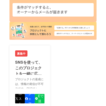
募集中
SNSを使って、
このプロジェク
トを一緒に広め
ましょう！
プロジェクトの達成に
は、情報の発信が不可
欠です。SNSでシェア
LIN
をして、あなたが応援
ポ
シ
Eで
しているプロジェクト
ス
ェ
送
の良さを知ってもらい
ト
ア
る