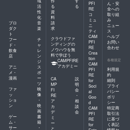
域
作
す
PFI
ん・安
活
る
る
RE
全への
性
資
コ
取り組
化
料
ミュ
み
プロ
音
請
ニ
ニュー
ダク
楽
求
ティ
ス
ト
CAM
ヘルプ
クラウドファ
フー
チ
PFI
お問い
ンディングの
ド・
ャ
RE
合わせ
ノウハウを無
飲食
レ
Crea
料で学ぼう
店
ン
tion
各種規定
CAMPFIRE
ジ
CAM
アカデミー
アニ
ス
利用規
PFI
メ・
ポ
約
RE
漫画
ー
CA
説
細則
for
ツ
MP
明
プライ
Soci
ファ
映
FI
会
バシー
al
ッ
像
RE
・
ポリ
Goo
ショ
・
ア
相
シー
d
ン
映
カ
談
特定商
CAM
画
デ
会
取引法
PFI
ゲー
書
ミ
に基づ
RE
ム・
籍
ー
く表記
for
サー
・
と
情報セ
Ente