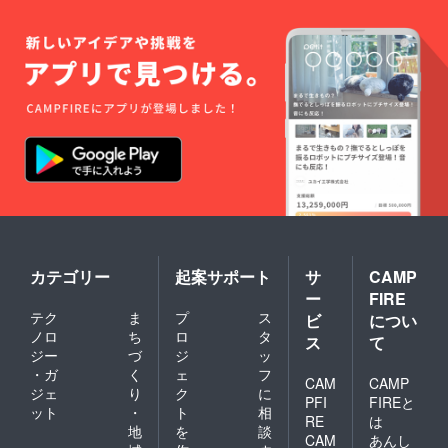
カテゴリー
起案サポート
サ
CAMP
ー
FIRE
テク
ま
プ
ス
ビ
につい
ノロ
ち
ロ
タ
ス
て
ジー
づ
ジ
ッ
・ガ
く
ェ
フ
CAM
CAMP
ジェ
り
ク
に
PFI
FIREと
ット
・
ト
相
RE
は
地
を
談
CAM
あんし