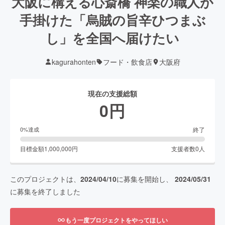
大阪に構える心斎橋 神楽の職人が
手掛けた「烏賊の旨辛ひつまぶ
し」を全国へ届けたい
kagurahonten
フード・飲食店
大阪府
現在の支援総額
0
円
終了
0
%達成
目標金額
1,000,000
円
支援者数
0
人
このプロジェクトは、
2024/04/10
に募集を開始し、
2024/05/31
に募集を終了しました
もう一度プロジェクトをやってほしい