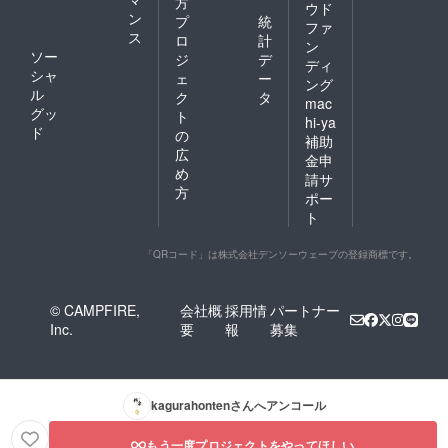
方
ウド
ン
プ
統
ファ
ス
ロ
計
ン
ソー
ジ
デ
ディ
シャ
ェ
ー
ング
ル
ク
タ
mac
グッ
ト
hi-ya
ド
の
補助
広
金申
め
請サ
方
ポー
ト
「QRコード」は株式会社デンソーウェーブの登録商標です。
© CAMPFIRE,
会社概
採用情
パートナー
Inc.
要
報
募集
kagurahonten
さんへアンコール
もう一度プロジェクトをやってほしい