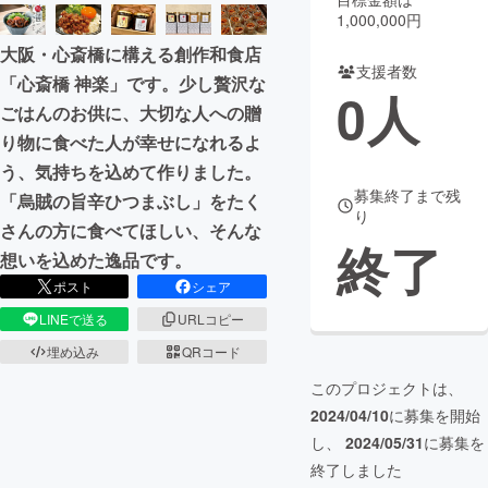
1,000,000円
まちづくり・地域活性化
大阪・心斎橋に構える創作和食店
支援者数
「心斎橋 神楽」です。少し贅沢な
0
人
CAMPFIRE for Social Good
CAMPFIRE Creation
ごはんのお供に、大切な人への贈
CAMPFIREふるさと納税
machi-ya
コミュニティ
り物に食べた人が幸せになれるよ
う、気持ちを込めて作りました。
募集終了まで残
「烏賊の旨辛ひつまぶし」をたく
り
さんの方に食べてほしい、そんな
終了
想いを込めた逸品です。
ポスト
シェア
LINEで送る
URLコピー
埋め込み
QRコード
このプロジェクトは、
2024/04/10
に募集を開始
し、
2024/05/31
に募集を
終了しました