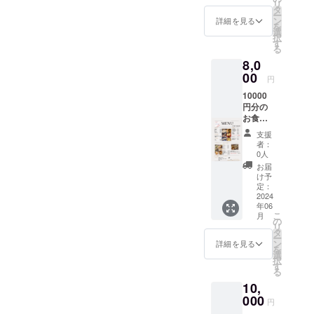
リ
す。 有
タ
ー
効期
ン
詳細を見る
を
限
選
択
2026
す
る
年 6月
8,0
末
00
円
10000
円分の
お食事
券 1000
支援
円の10
者：
枚綴
0人
り。お
お届
釣りも
け予
出ま
定：
す。 御
2024
年06
礼のお
こ
月
手紙を
の
リ
添えて
タ
ー
お送り
ン
詳細を見る
を
させて
選
択
いただ
す
る
きま
10,
す。 有
効期
000
円
限