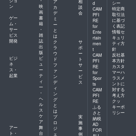
ショ
・
ア
相
シー
d
ン
映
カ
談
特定商
CAM
画
デ
会
取引法
PFI
ゲー
書
ミ
に基づ
RE
ム・
籍
ー
く表記
for
サー
・
と
情報セ
Ente
ビス
雑
は
キュリ
rtain
開発
誌
ク
サ
ティ方
men
出
ラ
ポ
針
t
版
ウ
ー
反社基
CAM
ビジ
ビ
ド
ト
本方針
PFI
ネ
ュ
フ
サ
カスタ
RE
ス・
ー
ァ
ー
マーハ
for
起業
テ
ン
ビ
ラスメ
Spor
ィ
デ
ス
ントに
ts
ー
ィ
対する
CAM
・
ン
考え方
PFI
ヘ
グ
クッ
RE
ル
と
キーポ
ふる
ス
は
リシー
さと
ケ
プ
実
納税
ア
ロ
施
AD
アー
舞
ジ
事
FOR
ト・
台
ェ
例
ALL