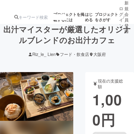
新
ロ
規
グ
会
プロジェクトを掲
はじ
プロジェクト
/
載するには
める
をさがす
イ
員
ン
登
出汁マイスターが厳選したオリジナ
録
ルブレンドのお出汁カフェ
人気のプロ
注目のリ
注目の新着プロ
募集終了が近いプ
もうすぐ公開
Riz_le_ Lien
フード・飲食店
大阪府
ジェクト
ターン
ジェクト
ロジェクト
されます
アート・写真
音楽
現在の支援総
額
1,00
テクノロジー・ガジェット
ゲーム・サ
0
円
映像・映画
書籍・雑誌
ビジネス・起業
チャレンジ