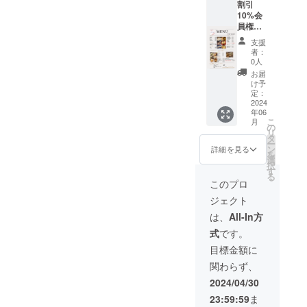
割引
2026
10%会
年 6月
員権。
末
お食事
支援
代金よ
者：
り10%
0人
割引で
お届
有効期
け予
限内で
定：
あれば
2024
年06
何度で
こ
月
もお使
の
リ
いいた
タ
ー
だける
ン
詳細を見る
を
会員権
選
択
を、御
す
る
礼のお
このプロ
手紙を
ジェクト
添えて
お送り
は、
All-In方
させて
式
です。
いただ
きま
目標金額に
す。 有
関わらず、
効期
限
2024/04/30
2027
23:59:59
ま
年 6月