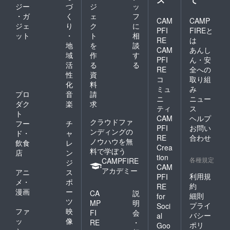
ジー
づ
ジ
ッ
・ガ
く
ェ
フ
CAM
CAMP
ジェ
り
ク
に
PFI
FIREと
ット
・
ト
相
RE
は
地
を
談
CAM
あんし
域
作
す
PFI
ん・安
活
る
る
RE
全への
性
資
コ
取り組
化
料
ミュ
み
プロ
音
請
ニ
ニュー
ダク
楽
求
ティ
ス
ト
CAM
ヘルプ
クラウドファ
フー
チ
PFI
お問い
ンディングの
ド・
ャ
RE
合わせ
ノウハウを無
飲食
レ
Crea
料で学ぼう
店
ン
tion
各種規定
CAMPFIRE
ジ
CAM
アカデミー
アニ
ス
利用規
PFI
メ・
ポ
約
RE
漫画
ー
CA
説
細則
for
ツ
MP
明
プライ
Soci
ファ
映
FI
会
バシー
al
ッ
像
RE
・
ポリ
Goo