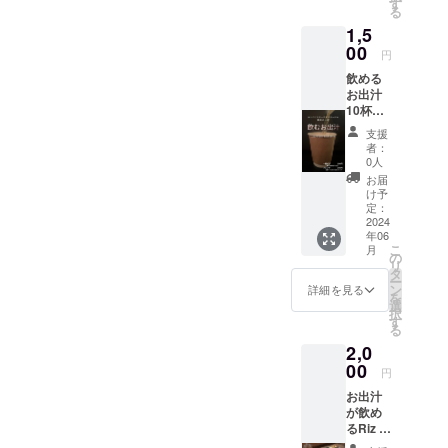
す
る
1,5
00
円
飲める
お出汁
10杯分
チケッ
支援
ト
者：
(2000〜
0人
2500円
お届
相当) ブ
け予
レン
定：
ド、一
2024
年06
番出
こ
月
汁、ど
の
リ
ちらに
タ
ー
もご使
ン
詳細を見る
を
用いた
選
択
だけま
す
る
す。 有
2,0
効期
限
00
円
2026年
お出汁
6月末
が飲め
るRiz le
Lien.(リ