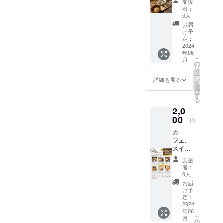
支援
ルリア
者：
ン)プ
0人
レート
お届
(2000
け予
円)のお
定：
食事券
2024
年06
とご来
こ
月
店いた
の
リ
だいた
タ
ー
際にお
ン
詳細を見る
を
土産(お
選
択
むすび6
す
る
種類)を
2,0
お持ち
帰りい
00
円
ただけ
カ
る券。
フェ、
有効期
スイー
間
ツにご
2026
支援
使用い
年 6月
者：
ただけ
末
0人
るお食
お届
事券
け予
(3000
定：
円)相当
2024
年06
※お釣り
こ
月
は出ま
の