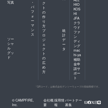
写真
・
ク
HIO
パ
ト
KOS
フ
の
HI
ォ
作
JFA
ー
り
クラ
マ
方
ウド
ン
プ
統
ファ
ス
ロ
計
ン
ソー
ジ
デ
ディ
シャ
ェ
ー
ング
ル
ク
タ
mac
グッ
ト
hi-ya
ド
の
補助
広
金申
め
請サ
方
ポー
ト
「QRコード」は株式会社デンソーウェーブの登録商標です。
© CAMPFIRE,
会社概
採用情
パートナー
Inc.
要
報
募集