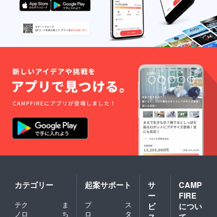
カテゴリー
起案サポート
サ
CAMP
ー
FIRE
テク
ま
プ
ス
ビ
につい
ノロ
ち
ロ
タ
ス
て