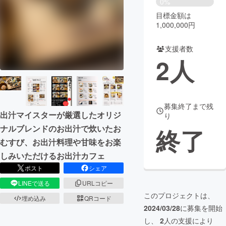
0%
目標金額は
まちづくり・地域活性化
1,000,000円
支援者数
CAMPFIRE for Social Good
CAMPFIRE Creation
2
人
CAMPFIREふるさと納税
machi-ya
コミュニティ
募集終了まで残
出汁マイスターが厳選したオリジ
り
ナルブレンドのお出汁で炊いたお
終了
むすび、お出汁料理や甘味をお楽
しみいただけるお出汁カフェ
ポスト
シェア
LINEで送る
URLコピー
このプロジェクトは、
埋め込み
QRコード
2024/03/28
に募集を開始
し、
2
人の支援により