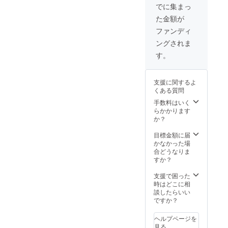
末
でに集まっ
た金額が
ファンディ
ングされま
す。
支援に関するよ
くある質問
手数料はいく
らかかります
か？
目標金額に届
かなかった場
合どうなりま
すか？
支援で困った
時はどこに相
談したらいい
ですか？
ヘルプページを
見る