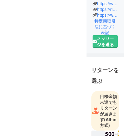
https://www.instagram.com/riz_le_lien?igsh=eXc4d2ZzYjR5ejlq&utm_source=qr
https://rizlelien.com/
https://www.hotpepper.jp/strJ003762649/
特定商取引
法に基づく
表記
メッセー
ジを送る
リターンを
選ぶ
目標金額
未達でも
リターン
が届きま
す
(All-in
方式)
500
円