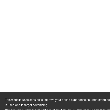
This website uses cookies to improve your online experience, to understand h
is used and to target advertising.
You can revisit your cookie settings at any time on your browser. For more info