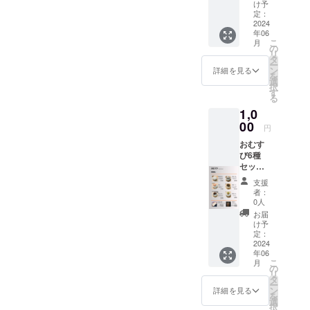
ショッ
け予
プカー
定：
ドを添
2024
年06
えてお
こ
月
送りさ
の
リ
せてい
タ
ー
ただき
ン
詳細を見る
を
ます。
選
択
す
る
1,0
00
円
おむす
び6種
セット
券。
支援
(1550円
者：
相当) 有
0人
効期
お届
限
け予
2026
定：
年 6月
2024
年06
末
こ
月
の
リ
タ
ー
ン
詳細を見る
を
選
択