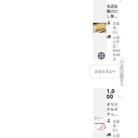
当店自
慢のだ
し巻き1
本引換
支援
券(600
者：
円相当)
2人
有効期
お届
限 2026
け予
年 6月
定：
末
2024
年06
こ
月
の
リ
タ
ー
ン
詳細を見る
を
選
択
す
る
1,0
00
円
オリジ
ナルス
テッ
カーと
支援
御礼の
者：
お手
0人
紙、
お届