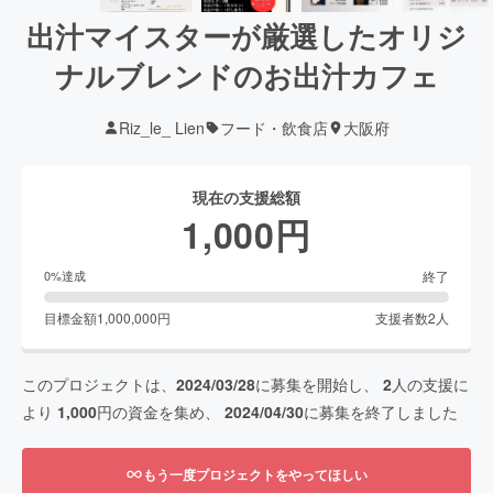
出汁マイスターが厳選したオリジ
ナルブレンドのお出汁カフェ
Riz_le_ Lien
フード・飲食店
大阪府
現在の支援総額
1,000
円
終了
0
%達成
目標金額
1,000,000
円
支援者数
2
人
このプロジェクトは、
2024/03/28
に募集を開始し、
2
人の支援に
より
1,000
円の資金を集め、
2024/04/30
に募集を終了しました
もう一度プロジェクトをやってほしい