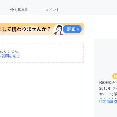
仲間募集
コメント
1
ありません。
や質問を送る
RB株式会
2018年
サイトで販
日本で法人
特定商取