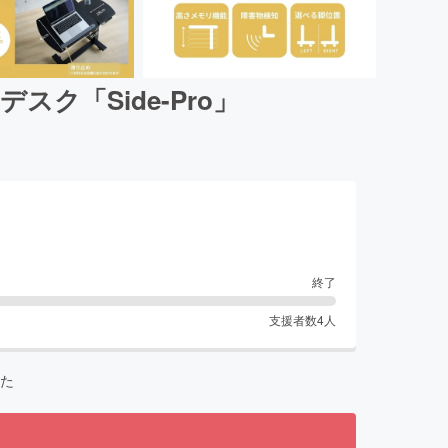
ク「Side-Pro」
終了
支援者数
4
人
た