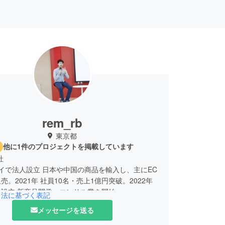
rem_rb
東京都
他に1件のプロジェクトを掲載しています
社
 タイで法人設立 日本や中国の商品を輸入し、主にEC
売。2021年 社員10名・売上1億円突破。2022年
設立 新商品開発・コンサル業を開始。
引法に基づく表記
メッセージを送る