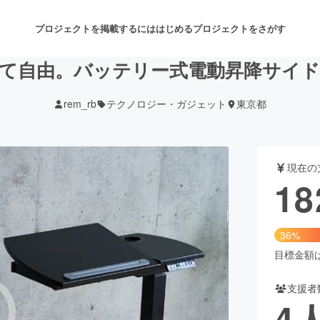
プロジェクトを掲載するには
はじめる
プロジェクトをさがす
自由。バッテリー式電動昇降サイドデス
rem_rb
テクノロジー・ガジェット
東京都
注目のリターン
注目の新着プロジェクト
募集終了が近いプロジェクト
も
現在の
音楽
舞台・パフォーマンス
18
ゲーム・サービス開発
フード・飲食店
36%
書籍・雑誌出版
アニメ・漫画
目標金額は5
支援者
チャレンジ
ビューティー・ヘルスケ
4