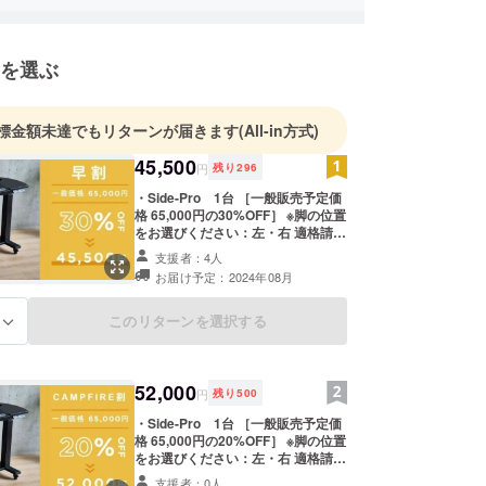
を選ぶ
標金額未達でもリターンが届きます
(All-in方式)
45,500
円
残り
296
・Side-Pro 1台 ［一般販売予定価
格 65,000円の30%OFF］ ※脚の位置
をお選びください：左・右 適格請求
書発行事業者登録番号：なし
支援者：4人
お届け予定：2024年08月
このリターンを選択する
る
52,000
円
残り
500
・Side-Pro 1台 ［一般販売予定価
格 65,000円の20%OFF］ ※脚の位置
をお選びください：左・右 適格請求
書発行事業者登録番号：なし
支援者：0人