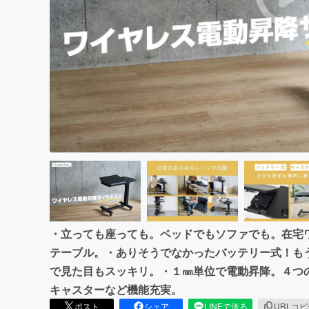
まちづくり・地域活性化
・立っても座っても。ベッドでもソファでも。在宅
テーブル。・ありそうでなかったバッテリー式！も
で見た目もスッキリ。・１㎜単位で電動昇降。４つ
キャスターなど機能充実。
ポスト
シェア
LINEで送る
URLコ