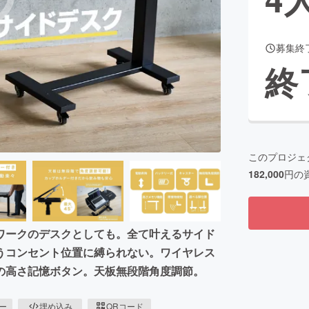
募集終
CAMPFIRE for Social Good
CAMPFIRE Creation
終
CAMPFIREふるさと納税
machi-ya
コミュニティ
このプロジェ
182,000
円の
ワークのデスクとしても。全て叶えるサイド
うコンセント位置に縛られない。ワイヤレス
の高さ記憶ボタン。天板無段階角度調節。
ピー
埋め込み
QRコード