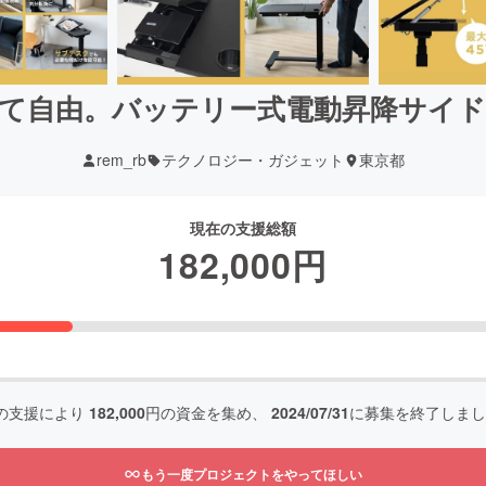
自由。バッテリー式電動昇降サイドデス
rem_rb
テクノロジー・ガジェット
東京都
現在の支援総額
182,000
円
の支援により
182,000
円の資金を集め、
2024/07/31
に募集を終了しまし
もう一度プロジェクトをやってほしい