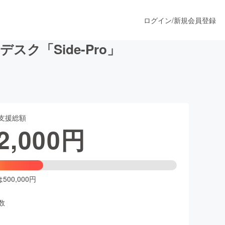
ログイン
/
新規会員登録
ク「Side-Pro」
うすぐ公開されます
支援総額
プロダクト
2,000
円
ファッション
スポーツ
00,000円
数
ア
ソーシャルグッド
人