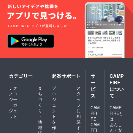
術の傷
などが
ある ・
白内障
の手術
で人工
レンズ
を挿入
してい
る ・美
容外科
手術で
金の糸
を顔や
首に入
れてい
カテゴリー
起案サポート
サ
CAMP
る ※不
安があ
ー
FIRE
る方
テク
ま
プ
ス
ビ
につい
は、か
ノロ
ち
ロ
タ
ス
て
かりつ
ジー
づ
ジ
ッ
けのお
・ガ
く
ェ
フ
医者様
CAM
CAMP
に事前
ジェ
り
ク
に
PFI
FIREと
にご相
ット
・
ト
相
RE
は
談くだ
地
を
談
CAM
あんし
さい。
域
作
す
・場
PFI
ん・安
活
る
る