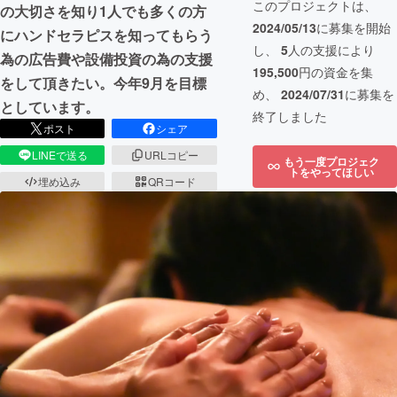
このプロジェクトは、
の大切さを知り1人でも多くの方
2024/05/13
に募集を開始
にハンドセラピスを知ってもらう
し、
5
人の支援により
為の広告費や設備投資の為の支援
195,500
円の資金を集
をして頂きたい。今年9月を目標
め、
2024/07/31
に募集を
としています。
終了しました
ポスト
シェア
LINEで送る
URLコピー
もう一度プロジェク
トをやってほしい
埋め込み
QRコード