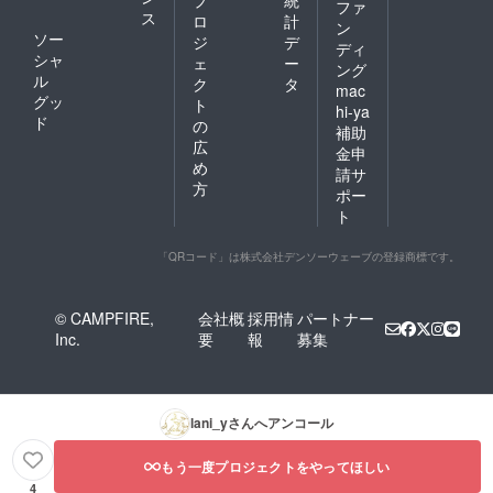
ファ
ス
ロ
計
ン
ソー
ジ
デ
ディ
シャ
ェ
ー
ング
ル
ク
タ
mac
グッ
ト
hi-ya
ド
の
補助
広
金申
め
請サ
方
ポー
ト
「QRコード」は株式会社デンソーウェーブの登録商標です。
© CAMPFIRE,
会社概
採用情
パートナー
Inc.
要
報
募集
lani_y
さんへアンコール
もう一度プロジェクトをやってほしい
4