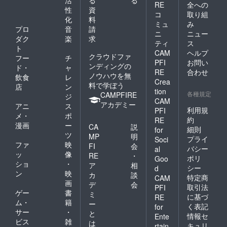
所：名
RE
全への
性
資
古屋市
コ
取り組
緑区
化
料
ミュ
み
亀ヶ洞
プロ
音
請
ニ
ニュー
2-110
ダク
楽
求
スリー
ティ
ス
ト
オーク
CAM
ヘルプ
クラウドファ
フー
チ
202 ・
PFI
お問い
ンディングの
支援者
ド・
ャ
RE
合わせ
様の交
ノウハウを無
飲食
レ
Crea
通費や
料で学ぼう
店
ン
滞在
tion
各種規定
CAMPFIRE
ジ
費：支
CAM
アカデミー
アニ
ス
援者様
利用規
PFI
の交通
メ・
ポ
約
RE
費や滞
漫画
ー
CA
説
細則
for
在費は
ツ
MP
明
プライ
Soci
各自で
ファ
映
FI
会
ご負担
バシー
al
ッ
像
RE
・
くださ
ポリ
Goo
ショ
・
い。 ・
ア
相
シー
d
支援者
ン
映
カ
談
特定商
CAM
様との
画
デ
会
取引法
PFI
連絡方
ゲー
書
ミ
法・ご
に基づ
RE
ム・
籍
ー
予約方
く表記
for
サー
・
法：詳
と
情報セ
Ente
細は
ビス
雑
は
キュリ
rtain