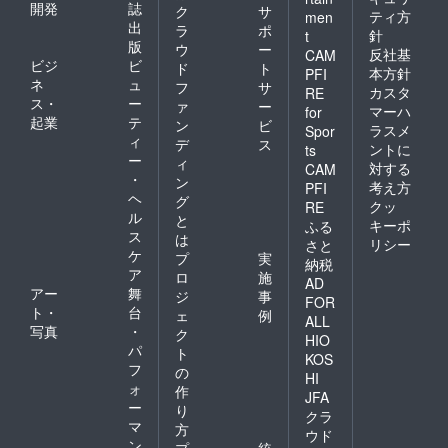
メール
開発
誌
ク
サ
ティ方
men
で連絡
出
ラ
ポ
針
しま
t
版
ウ
ー
す。 ・
反社基
CAM
ビジ
ビ
有効期
ド
ト
本方針
PFI
限：6年
ネ
ュ
フ
サ
カスタ
RE
12月末
ス・
ー
ァ
ー
マーハ
for
まで
起業
テ
ン
ビ
ラスメ
Spor
ィ
デ
ス
ントに
ts
ー
ィ
対する
CAM
・
ン
考え方
PFI
ヘ
グ
クッ
RE
ル
と
キーポ
ふる
ス
は
リシー
さと
ケ
プ
実
納税
ア
ロ
施
AD
アー
舞
ジ
事
FOR
ト・
台
ェ
例
ALL
写真
・
ク
HIO
パ
ト
KOS
フ
の
HI
ォ
作
JFA
ー
り
クラ
マ
方
ウド
ン
プ
統