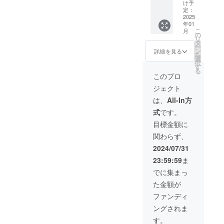
て、お
け予
礼の
定：
メッ
2025
年01
セージ
こ
月
をお送
の
リ
りしま
タ
ー
す。 40
ン
詳細を見る
を
分《上
選
択
半身背
す
る
面》の
このプロ
施術を
ジェクト
提供い
たしま
は、
All-In方
す。 テ
式
です。
クノロ
ジーと
目標金額に
オール
関わらず、
ハンド
の融合
2024/07/31
した
23:59:59
ま
『医療
監修の
でに集まっ
新技
た金額が
術』 肩
こり・
ファンディ
疲れ・
ングされま
眠れな
い・痩
す。