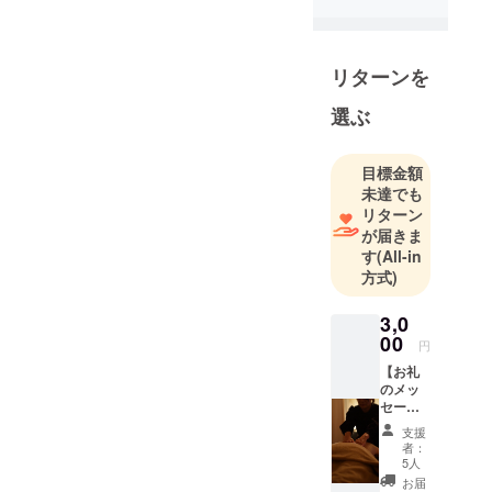
リターンを
選ぶ
目標金額
未達でも
リターン
が届きま
す
(All-in
方式)
3,0
00
円
【お礼
のメッ
セー
ジ】 感
支援
謝の気
者：
持ちを
5人
込め
お届