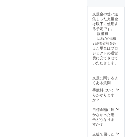
せた
い・不
安・め
支援金の使い道
まい・
集まった支援金
冷え
は以下に使用す
性・動
る予定です。
悸・生
設備費
理不
広報/宣伝費
順・だ
※目標金額を超
るさ・
えた場合はプロ
のぼ
ジェクトの運営
せ・免
費に充てさせて
疫力低
いただきます。
下・頭
痛・
PMS・
支援に関するよ
むく
くある質問
み・イ
ライラ
手数料はいく
※法令に
らかかります
基づく
か？
医療、
診療行
目標金額に届
為では
かなかった場
ござい
合どうなりま
ませ
すか？
ん。効
果には
支援で困った