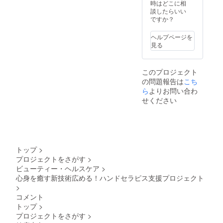
個人差
時はどこに相
がござ
談したらいい
います
ですか？
ことを
あらか
ヘルプページを
じめご
見る
了承く
ださ
い。 ・
このプロジェクト
施術を
の問題報告は
受けら
こち
れない
ら
よりお問い合わ
方 下記
せください
に該当
される
お客様
はご遠
慮いた
だいて
トップ
>
おりま
プロジェクトをさがす
>
す。 ・
ビューティー・ヘルスケア
>
心臓に
ペース
心身を癒す新技術広める！ハンドセラピス支援プロジェクト
メー
>
カーが
コメント
入って
トップ
>
いる ・
プロジェクトをさがす
>
心房細