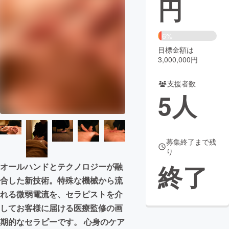
円
まちづくり・地域活性化
6%
目標金額は
CAMPFIRE for Social Good
CAMPFIRE Creation
3,000,000円
CAMPFIREふるさと納税
machi-ya
コミュニティ
支援者数
5
人
募集終了まで残
り
終了
オールハンドとテクノロジーが融
合した新技術。特殊な機械から流
れる微弱電流を、セラピストを介
してお客様に届ける医療監修の画
期的なセラピーです。 心身のケア