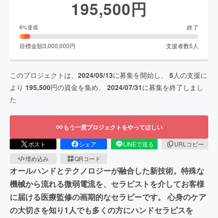
195,500
円
終了
6
%達成
目標金額
3,000,000
円
支援者数
5
人
このプロジェクトは、
2024/05/13
に募集を開始し、
5
人の支援に
より
195,500
円の資金を集め、
2024/07/31
に募集を終了しまし
た
もう一度プロジェクトをやってほしい
ポスト
シェア
LINEで送る
URLコピー
埋め込み
QRコード
オールハンドとテクノロジーが融合した新技術。特殊な
機械から流れる微弱電流を、セラピストを介してお客様
に届ける医療監修の画期的なセラピーです。 心身のケア
の大切さを知り1人でも多くの方にハンドセラピスを