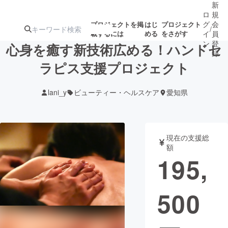
新
ロ
規
グ
会
プロジェクトを掲
はじ
プロジェクト
/
載するには
める
をさがす
イ
員
ン
登
心身を癒す新技術広める！ハンドセ
録
ラピス支援プロジェクト
人気のプロ
注目のリ
注目の新着プロ
募集終了が近いプ
もうすぐ公開
lani_y
ビューティー・ヘルスケア
愛知県
ジェクト
ターン
ジェクト
ロジェクト
されます
アート・写真
音楽
現在の支援総
額
195,
テクノロジー・ガジェット
ゲーム・サ
500
映像・映画
書籍・雑誌
ビジネス・起業
チャレンジ