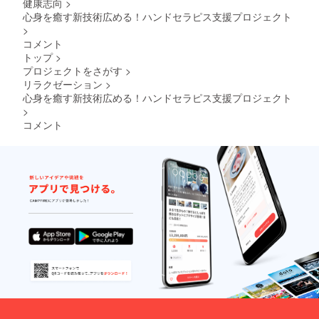
動、狭
健康志向
>
心症、
心身を癒す新技術広める！ハンドセラピス支援プロジェクト
弁膜症
>
などの
コメント
心臓病
トップ
>
で治療
プロジェクトをさがす
>
中であ
る ・高
リラクゼーション
>
血圧、
心身を癒す新技術広める！ハンドセラピス支援プロジェクト
血栓な
>
どの治
コメント
療中で
ある ・
心筋梗
塞、て
んかん
の既往
がある
・現
在、脳
の病気
を抱え
ている
・術後1
か月以
内のケ
ガもし
くは手