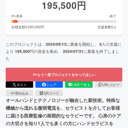
195,500
円
終了
6
%達成
目標金額
3,000,000
円
支援者数
5
人
このプロジェクトは、
2024/05/13
に募集を開始し、
5
人の支援に
より
195,500
円の資金を集め、
2024/07/31
に募集を終了しまし
た
もう一度プロジェクトをやってほしい
ポスト
シェア
LINEで送る
URLコピー
埋め込み
QRコード
オールハンドとテクノロジーが融合した新技術。特殊な
機械から流れる微弱電流を、セラピストを介してお客様
に届ける医療監修の画期的なセラピーです。 心身のケア
の大切さを知り1人でも多くの方にハンドセラピスを