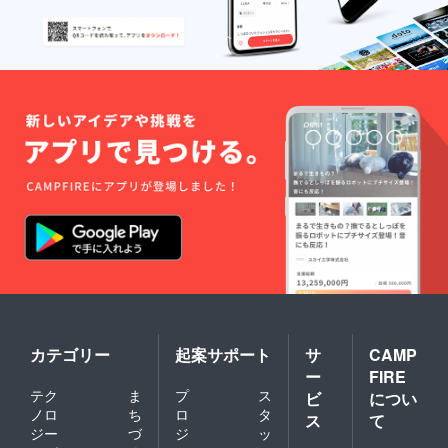
カテゴリー
起案サポート
サ
CAMP
ー
FIRE
テク
ま
プ
ス
ビ
につい
ノロ
ち
ロ
タ
ス
て
ジー
づ
ジ
ッ