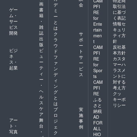
特定商
CAM
画
デ
会
取引法
PFI
ゲー
書
ミ
に基づ
RE
ム・
籍
ー
く表記
for
サー
・
と
情報セ
Ente
ビス
雑
は
キュリ
rtain
開発
誌
ク
サ
ティ方
men
出
ラ
ポ
針
t
版
ウ
ー
反社基
CAM
ビジ
ビ
ド
ト
本方針
PFI
ネ
ュ
フ
サ
カスタ
RE
ス・
ー
ァ
ー
マーハ
for
起業
テ
ン
ビ
ラスメ
Spor
ィ
デ
ス
ントに
ts
ー
ィ
対する
CAM
・
ン
考え方
PFI
ヘ
グ
クッ
RE
ル
と
キーポ
ふる
ス
は
リシー
さと
ケ
プ
実
納税
ア
ロ
施
AD
アー
舞
ジ
事
FOR
ト・
台
ェ
例
ALL
写真
・
ク
HIO