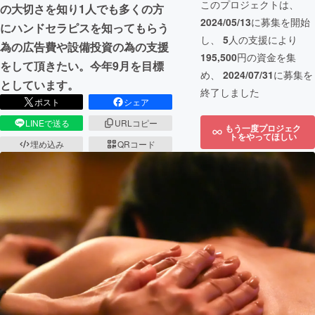
このプロジェクトは、
の大切さを知り1人でも多くの方
2024/05/13
に募集を開始
にハンドセラピスを知ってもらう
し、
5
人の支援により
為の広告費や設備投資の為の支援
195,500
円の資金を集
をして頂きたい。今年9月を目標
め、
2024/07/31
に募集を
としています。
終了しました
ポスト
シェア
LINEで送る
URLコピー
もう一度プロジェク
トをやってほしい
埋め込み
QRコード