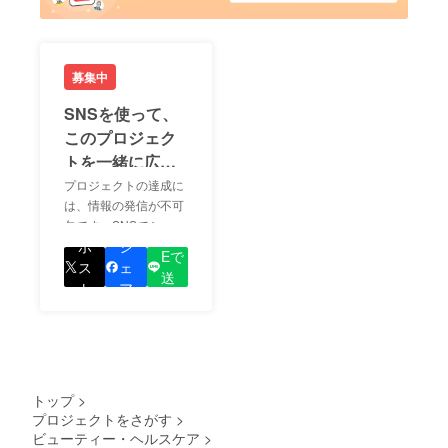
募集中
SNSを使って、
このプロジェク
トを一緒に広め
ましょう！
プロジェクトの達成に
は、情報の発信が不可
欠です。SNSでシェア
LIN
をして、あなたが応援
ポ
シ
Eで
しているプロジェクト
ス
ェ
送
の良さを知ってもらい
ト
ア
る
ましょう！
トップ
>
プロジェクトをさがす
>
ビューティー・ヘルスケア
>