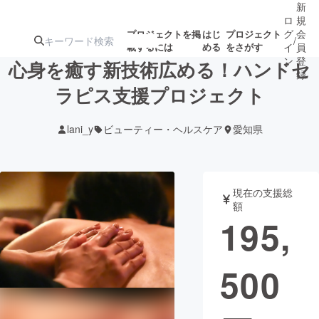
新
ロ
規
グ
会
プロジェクトを掲
はじ
プロジェクト
/
載するには
める
をさがす
イ
員
ン
登
心身を癒す新技術広める！ハンドセ
録
ラピス支援プロジェクト
人気のプロ
注目のリ
注目の新着プロ
募集終了が近いプ
もうすぐ公開
lani_y
ビューティー・ヘルスケア
愛知県
ジェクト
ターン
ジェクト
ロジェクト
されます
アート・写真
音楽
現在の支援総
額
195,
テクノロジー・ガジェット
ゲーム・サ
500
映像・映画
書籍・雑誌
ビジネス・起業
チャレンジ