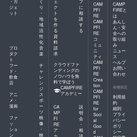
・ガ
く
ェ
フ
CAM
CAMP
ジェ
り
ク
に
PFI
FIREと
ット
・
ト
相
RE
は
地
を
談
CAM
あんし
域
作
す
PFI
ん・安
活
る
る
RE
全への
性
資
コ
取り組
化
料
ミュ
み
プロ
音
請
ニ
ニュー
ダク
楽
求
ティ
ス
ト
CAM
ヘルプ
クラウドファ
フー
チ
PFI
お問い
ンディングの
ド・
ャ
RE
合わせ
ノウハウを無
飲食
レ
Crea
料で学ぼう
店
ン
tion
各種規定
CAMPFIRE
ジ
CAM
アカデミー
アニ
ス
利用規
PFI
メ・
ポ
約
RE
漫画
ー
CA
説
細則
for
ツ
MP
明
プライ
Soci
ファ
映
FI
会
バシー
al
ッ
像
RE
・
ポリ
Goo
ショ
・
ア
相
シー
d
ン
映
カ
談