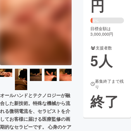
円
まちづくり・地域活性化
6%
目標金額は
CAMPFIRE for Social Good
CAMPFIRE Creation
3,000,000円
CAMPFIREふるさと納税
machi-ya
コミュニティ
支援者数
5
人
募集終了まで残
り
終了
オールハンドとテクノロジーが融
合した新技術。特殊な機械から流
れる微弱電流を、セラピストを介
してお客様に届ける医療監修の画
期的なセラピーです。 心身のケア