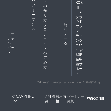
パ
ト
KOS
フ
の
HI
ォ
作
JFA
ー
り
クラ
マ
方
ウド
ン
プ
統
ファ
ス
ロ
計
ン
ソー
ジ
デ
ディ
シャ
ェ
ー
ング
ル
ク
タ
mac
グッ
ト
hi-ya
ド
の
補助
広
金申
め
請サ
方
ポー
ト
「QRコード」は株式会社デンソーウェーブの登録商標です。
© CAMPFIRE,
会社概
採用情
パートナー
Inc.
要
報
募集