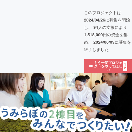
このプロジェクトは、
2024/04/26
に募集を開始
し、
94
人の支援により
1,518,000
円の資金を集
め、
2024/06/09
に募集を
終了しました
もう一度プロジェ
1
クトをやってほし
2
い