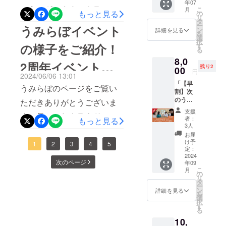
る、壮大な計画の第一歩で
年07
る、バ
の内容
とうございます！クラファ
こ
月
レルサ
もっと見る
になり
の
す！2024年4月にオープン
リ
ウナの
ます。
タ
ン終了まであと3日です！ネ
ー
うみらぼイベント
利用権
ン
したうみらぼ1棟目も、元々
詳細を見る
を
を付与
クストゴールの『150万円』
選
択
いたし
は工具や廃棄物でいっぱい
の様子をご紹介！
す
る
達成まであと27万8000円と
ます！
の真珠養殖場跡でした。片
8,0
普段は
2周年イベントも
なっています。皆様に最後
残り2
一島貸
00
円
付けに協力してくれた仲
2024/06/06 13:01
切のう
のひと押しをしていただい
計画中！
「【早
みらぼ
間、クラファンで支援して
うみらぼのページをご覧い
割】次
です
て、うみらぼ2棟目に向けて
のうみ
が、ド
くださった方のおかげで、
ただきありがとうございま
スタートを切りたい！ぜひ
らぼを
ロップ
支援
ここまで来れました！2棟目
す！長かったクラウドファ
つく
インで
者：
もっと見る
ご協力をお願いいたしま
る！
のサウ
3人
の整備も、皆さんのお力を
ンディング期間も、残り3日
ワーク
ナ利用
お届
す！クラファン開始時に即
ショッ
が可能
け予
借りながら、一歩ずつ前に
となりました。ネクスト
1
2
3
4
5
プイベ
になる
定：
完売してしまった牡蠣プラ
ント参
2024
特別な
進んでいきたいと考えてい
ゴール『150万円』、支援者
次のページ
年09
ンも、今なら追加分をご購
加権」
プラン
こ
月
ます！うみらぼと一緒に、
『100名』を目指し挑戦中で
イチオ
です！
の
入いただけます！
リ
シのリ
こちら
タ
地域に眠る「可能性」を発
す！！最後に皆さんにもう
ー
ターン
をご購
ン
詳細を見る
https://camp-
を
です！
入いた
選
見しませんか？皆様のご支
ひと押ししていただきたい...
択
うみら
だく
fire.jp/projects/753583/backe
す
る
ぼ2棟目
と、1回
援をお待ちしております！
購入でのご支援はもちろ
rs/guests/new?id=1189788
10,
のコン
（1名