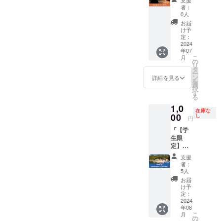
支援
可とな
は、ク
様子を
ラン」
ベント
者：
りま
ラウド
写真で
うみら
内容は
0人
す。
ファン
お伝え
ぼを超
うみら
お届
ディン
いたし
全力応
ぼ公式
け予
グ終了
ます。
援した
定：
サイト
後にご
※船の内
い方に
2024
でご案
年07
連絡い
側には
ぴった
内いた
こ
月
たしま
25cm×
りのプ
の
しま
リ
す。 休
25cmの
ランで
タ
す。
ー
業日：
ロゴス
す！ う
ン
https://
詳細を見る
を
12月30
テッ
みらぼ
選
umilabo
択
日〜1月
カーを
の送迎
す
.co.jp/ --
る
5日、そ
貼付し
に使う
宿泊で
1,0
の他臨
ます。
船の内
の利用
在庫な
時休業
なお、
側に、
00
し
可能時
円
日（う
ステッ
ロゴを
間は 〜
「【学
みらぼ
カー・
常時掲
翌日午
生限
公式サ
パネル
示でき
前10時
定】う
イトに
のサイ
るほ
となり
みらぼ
てご案
ズはロ
か、ス
ます。
支援
主催イ
内しま
ゴの形
ポン
イベン
者：
ベント
す） ま
状に応
サーと
5人
ト参加
参加
た、悪
じて変
して、
のお申
お届
権」 う
天候時
更する
うみら
け予
し込み
みらぼ
は船で
可能性
ぼ主催
定：
時に、
では、
2024
の移動
があり
イベン
宿泊希
年08
2024年
が困難
ます。
ト資料
望の旨
こ
月
7月以
なた
※ロゴの
でのお
の
をご連