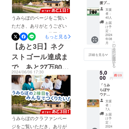
https://www.instagram.com/u
援プラ
仲間を募集
Instagram（@umilabo_ises
ン」 と
します！
支援
milabo_iseshima?
にかく
hima）にて実施します！下
者：
うみら
うみらぼのページをご覧い
40人
utm_source=ig_web_button
ぼを応
記リンクより、ぜひフォ
お届
ただき、ありがとうござい
援した
_share_sheet&amp;igsh=ZD
け予
ローをお願いします！
い！と
定：
ます！クラファン終了まで
NlZDc0MzIxNw==これから
いう方
2024
もっと見る
https://www.instagram.com/u
年08
のため
あと1日になりました。ネク
も、うみらぼをよろしくお
こ
月
【あと3日】ネク
のプラ
の
milabo_iseshima?
リ
ンで
ストゴール『150万円』ま
タ
願いします！！
ー
す！ お
utm_source=ig_web_button
ストゴール達成ま
ン
詳細を見る
を
で、あと8万8000円までき
礼の
選
択
_share_sheet&amp;igsh=ZD
メール
す
で、あと27万8000
ました！本文でもお伝えさ
る
をお送
NlZDc0MzIxNw==長かった
5,0
2024/06/06 17:30
りしま
せていただきましたが、い
円！
残り3
す。 こ
00
クラファンも明日で終了と
円
のリ
ただいたご支援をもとに海
「うみ
ターン
なります。ネクストゴール
らぼサ
のスタートアップが集う拠
は
を達成して、最後にみんな
ウナ利
30000
点を整備していきます！使
用権」
円のリ
支援
で喜びたい...！もうひと押し
複合リ
ターン
者：
われなくなった真珠養殖場
トリー
（うみ
7人
のご支援をお待ちしていま
ト「う
らぼ大
跡を、地域の未来を担う産
お届
みら
うみらぼのクラファンペー
応援プ
す！！
け予
ぼ」内
業の拠点に生まれ変わらせ
ラン）
定：
ジをご覧いただき、ありが
にあ
2024
と同一