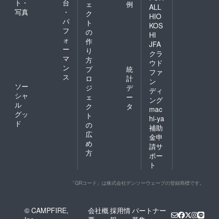
ト・
台
ェ
例
ALL
写真
・
ク
HIO
パ
ト
KOS
フ
の
HI
ォ
作
JFA
ー
り
クラ
マ
方
ウド
ン
プ
統
ファ
ス
ロ
計
ン
ソー
ジ
デ
ディ
シャ
ェ
ー
ング
ル
ク
タ
mac
グッ
ト
hi-ya
ド
の
補助
広
金申
め
請サ
方
ポー
ト
「QRコード」は株式会社デンソーウェーブの登録商標です。
© CAMPFIRE,
会社概
採用情
パートナー