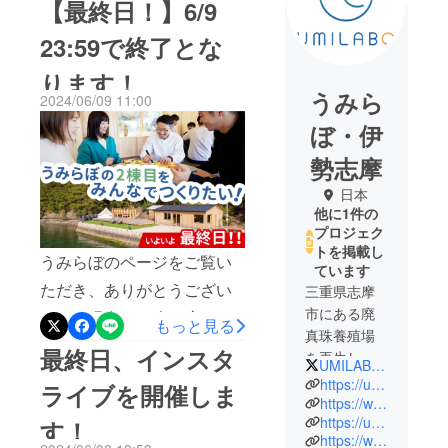
【最終日！】6/9
23:59で終了とな
ります！
うみら
2024/06/09 11:00
ぼ・伊
勢志摩
日本
他に1件の
プロジェク
トを掲載し
うみらぼのページをご覧い
ています
ただき、ありがとうござい
三重県志摩
市にある廃
ます。現在、91名の方から
もっと見る
真珠養殖場
150万円を超えるご支援をい
最終日、インスタ
を再生し、
UMILABO_
ただいております！ネクス
非日常空間
https://umilabo.co.jp/
ライブを開催しま
トゴールとして掲げていた
の中で遊
https://www.youtube.com/watch?v=zr3dPaW_XGk
https://umilabo.co.jp/bookinghub
び・くつろ
す！
『150万円』を達成すること
https://www.instagram.com/umilabo_iseshima/
ぎ・学び・