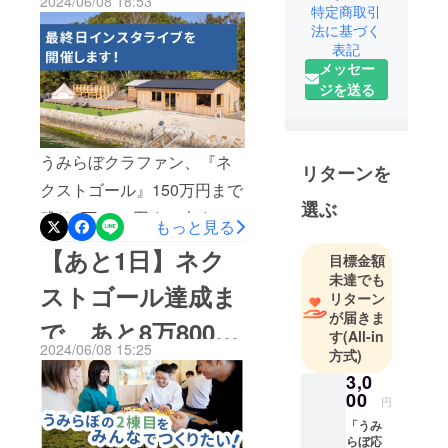
2024/06/08 18:53
ができました！！本当にあ
特定商取引
働ける「海
法に基づく
りがとうございます！！う
のリトリー
表記
ト」をオー
みらぼ2棟目のクラウドファ
メッセー
プンしまし
ジを送る
ンディングは、今日、6月9
た！
日の23時59分で終了となり
地域内外の
ます。ここまできたら、
多くの仲間
うみらぼクラファン、『ネ
リターンを
が知恵を持
『支援者数100名』も達成し
クストゴール』150万円まで
ち寄り完成
たい！より多くの方にご支
選ぶ
残り1万8000円まで来まし
したこの場
もっと見る
援いただき、みんなでうみ
所から、地
た！本当にあと少し！ここ
【あと1日】ネク
らぼ2棟目をつくっていきた
目標金額
域にある資
までご支援くださった皆様
未達でも
源を生かし
い！最後までよろしくお願
ストゴール達成ま
リターン
へのお礼と、うみらぼの近
ながら社会
いします！-----6月9日 15時
が届きま
で、あと8万8000
課題を解決
況報告を兼ねて、インスタ
す
(All-in
より うみらぼインスタライ
2024/06/08 15:25
する場づく
方式)
ライブを開催します！ライ
円！
りを進めた
ブ開催！皆様へのお礼と状
3,0
ブ配信は6月9日（クラファ
い！
00
況報告を兼ね、うみらぼ川
円
ン最終日）15時から、うみ
一緒に楽し
「うみ
野・蜂谷がお話しします！
んでくれる
らぼの
らぼ応