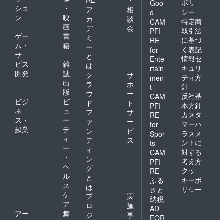
RE
・
ポリ
Goo
ショ
・
ア
相
シー
d
ン
映
カ
談
特定商
CAM
画
デ
会
取引法
PFI
ゲー
書
ミ
に基づ
RE
ム・
籍
ー
く表記
for
サー
・
と
情報セ
Ente
ビス
雑
は
キュリ
rtain
開発
誌
ク
サ
ティ方
men
出
ラ
ポ
針
t
版
ウ
ー
反社基
CAM
ビジ
ビ
ド
ト
本方針
PFI
ネ
ュ
フ
サ
カスタ
RE
ス・
ー
ァ
ー
マーハ
for
起業
テ
ン
ビ
ラスメ
Spor
ィ
デ
ス
ントに
ts
ー
ィ
対する
CAM
・
ン
考え方
PFI
ヘ
グ
クッ
RE
ル
と
キーポ
ふる
ス
は
リシー
さと
ケ
プ
実
納税
ア
ロ
施
AD
アー
舞
ジ
事
FOR