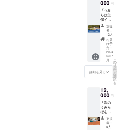
ん、SNS等でのシェアも大
テンツ
000
分）ご
円
終了まであと3日です。ぜひ
を考
利用い
変助かります！----今回は、
「うみ
え、一
ただけ
周りの方に「もうすぐ終
らぼ主
緒につ
ます。
昨夏に開催したうみらぼの1
催イベ
くって
サウナ
わっちゃうよ！」と声かけ
ント参
いきま
利用権
周年イベントのご紹介で
支援
加権」
してみてください！皆様の
せん
のご利
者：
うみら
す。いつもうみらぼを手
か？
用可能
12人
ご支援をお待ちしておりま
ぼで
「土佐
日時
お届
伝ってくれたり、一緒に楽
は、
山アカ
は、う
け予
す！
2024年
デ
定：
みらぼ
しんでくれている仲間と一
7月以
2024
ミー」
の一般
年07
降、イ
吉冨慎
開放
緒に、うみらぼを満喫しま
こ
月
ベント
作さん
の
デーに
リ
を開催
した！そして、今年の夏に
を講師
タ
限りま
ー
しま
に招い
ン
す。 サ
詳細を見る
を
はうみらぼ2周年イベントを
す！ こ
た、特
選
ウナ利
択
ちらの
別な
す
用のご
開催予定です！現在、張り
る
リター
ワーク
予約
12,
ンで
ショッ
は、う
切って準備しておりますの
は、う
000
プイベ
みらぼ
円
みらぼ
で、クラファンでご支援い
ントに
公式サ
「次の
が主催
ご参加
イトか
ただいた方・うみらぼに興
うみら
するイ
いただ
ら行っ
ぼをつ
ベント
けま
ていた
味がある方はぜひお越しく
くる！
の参加
す！ ---
だきま
支援
ワーク
権を返
イベン
す。 一
者：
ださい！！イベント詳細が
ショッ
礼品と
ト開催
0人
般開放