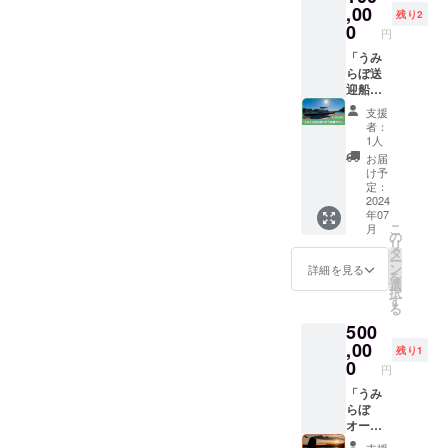
ング終
す。 本
,00
らぼメ
残り2
了後に
プラン
0
ンバー
円
ご連絡
での利
と語ら
いたし
用可能
「うみ
う飲み
ます。
人数は6
らぼ送
会 この
休業
名まで
迎船に
ような
日：12
となり
ロゴ掲
イベン
支援
月30
ます。
載プラ
トに、1
者：
日〜1月
利用可
ン」 う
回（1名
1人
5日、そ
能時間
みらぼ
分）ご
お届
の他臨
は以下
の送迎
参加い
け予
時休業
の通り
に使う
定：
ただけ
日（う
です。
船の内
2024
ます。
年07
みらぼ
チェッ
側に、
各イベ
こ
月
公式サ
クイ
ロゴを
の
ントへ
リ
イトに
ン：午
常時掲
タ
のお申
ー
てご案
前12
示でき
ン
し込み
詳細を見る
を
内しま
時〜午
ます！
選
は、う
択
す） ま
後3時
ロゴス
す
みらぼ
る
た、悪
チェッ
テッ
公式サ
500
天候時
クアウ
カーの
イトか
は船で
ト：翌
完成
,00
ら行っ
残り1
の移動
日午前
後、
0
ていた
円
が困難
10時ま
CAMPF
だきま
なた
で ご利
IRE内の
「うみ
す。 イ
め、リ
用日程
メッ
らぼ
ベント
ターン
の予約
セージ
オー
開催
使用不
方法
にて、
ナープ
日・イ