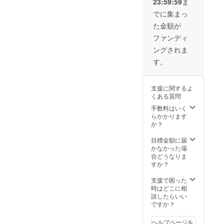
23:59:59
ま
お届け
うみら
定して
後、
予定で
ぼ主催
いま
CAMPF
でに集まっ
すが、
イベン
す！ ・
IRE内の
た金額が
天候等
ト資料
うみら
メッ
により
でのお
ぼ見学
セージ
ファンディ
前後す
名前掲
会 ・
にて、
ングされま
る可能
示をい
トーク
様子を
性があ
たしま
イベン
写真で
す。
りま
す。 ロ
ト ・夏
お伝え
す。 ※
ゴス
祭り・
いたし
画像は
テッ
周年イ
ます。
支援に関するよ
イメー
カーの
ベント
※船の内
くある質問
ジで
完成
・真珠
側には
す。 ※
後、
収穫&ア
手数料はいく
25cm×
生もの
CAMPF
クセサ
らかかります
25cmの
のた
IRE内の
リー作
か？
ロゴス
め、離
メッ
りイベ
テッ
島等一
セージ
ント ・
目標金額に届
カーを
部の地
にて、
みんな
かなかった場
貼付し
域には
様子を
でDIY会
合どうなりま
ます。
配送す
写真で
・うみ
すか？
なお、
ること
お伝え
らぼメ
ステッ
ができ
いたし
ンバー
支援で困った
カー・
ませ
ます。
と語ら
時はどこに相
パネル
ん。詳
※船の内
う飲み
談したらいい
のサイ
しくは
側には
会 この
ですか？
ズはロ
お問い
25cm×
ような
ゴの形
合わせ
25cmの
イベン
状に応
ヘルプページを