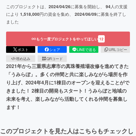
このプロジェクトは、
2024/04/26
に募集を開始し、
94
人の支援
により
1,518,000
円の資金を集め、
2024/06/09
に募集を終了し
ました
もう一度プロジェクトをやってほしい
12
ポスト
シェア
LINEで送る
URLコピー
埋め込み
QRコード
2021年から三重県志摩市の真珠養殖場改修を進めてきた
「うみらぼ」。多くの仲間と共に楽しみながら場所を作
り上げ、2024年4月に1棟目のオープンを迎えることがで
きました！ 2棟目の開発もスタート！うみらぼと地域の
未来を考え、楽しみながら活動してくれる仲間を募集し
ます！
このプロジェクトを見た人はこちらもチェックし