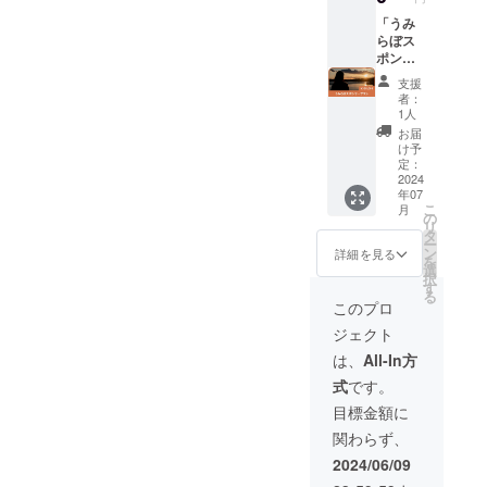
す！ ----
備考欄
は使用
動報告
- 名称：
「うみ
に「在
の承諾
をおこ
殻付き
らぼス
学中の
を得て
ない、
生牡蠣
ポン
学校
いるも
オー
産地: 三
サープ
名・学
の以外
ナーの
支援
重県志
ラン」
年・
の掲載
皆さま
者：
摩市
うみら
（学部
は認め
と一緒
1人
（英虞
ぼを全
学科
られま
にうみ
お届
湾） サ
力応援
名）」
せん。
らぼの
け予
イズ:
したい
をご記
定：
今後を
17g〜
方に
2024
入くだ
考えま
年07
25g（可
ぴった
さい。
す。 ま
こ
月
食部）
りのプ
2023年
の
た、う
リ
保存方
ランで
はイベ
タ
みらぼ
ー
法: 冷蔵
す！ う
ントを6
ン
が主催
詳細を見る
を
10°以
みらぼ
回開催
選
するク
択
下。す
の送迎
しまし
す
ローズ
る
ぐ食べ
に使う
た！ 内
ドイベ
このプロ
る場合
船の内
容はそ
ントへ
ジェクト
は常温
側に、
の時々
優先的
保存可 -
ロゴを
でさま
にご案
は、
All-In方
---- ※個
常時掲
ざまで
内いた
式
です。
数は20
示でき
すが、
しま
個程度
るほ
例えば
す。 ロ
目標金額に
となり
か、ス
以下の
ゴス
関わらず、
ます。
ポン
ような
テッ
※2024
サーと
イベン
カーの
2024/06/09
年12月
して、
トを予
完成