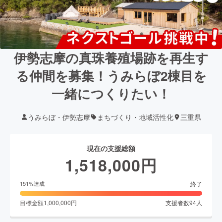
伊勢志摩の真珠養殖場跡を再生す
る仲間を募集！うみらぼ2棟目を
一緒につくりたい！
うみらぼ・伊勢志摩
まちづくり・地域活性化
三重県
現在の支援総額
1,518,000
円
終了
151
%達成
目標金額
1,000,000
円
支援者数
94
人