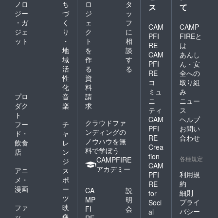
※イベン
ノロ
ち
ロ
タ
umilabo
ス
て
ト開催
.co.jp/
ジー
づ
ジ
ッ
日・イ
・ガ
く
ェ
フ
ベント
CAM
CAMP
ジェ
り
ク
に
内容は
PFI
FIREと
ット
・
ト
相
うみら
RE
は
ぼ公式
地
を
談
CAM
あんし
サイト
域
作
す
PFI
ん・安
でご案
活
る
る
内いた
RE
全への
性
資
しま
コ
取り組
化
料
す。
ミュ
み
https://
プロ
音
請
ニ
ニュー
umilabo
ダク
楽
求
ティ
ス
.co.jp/
ト
CAM
ヘルプ
クラウドファ
フー
チ
PFI
お問い
ンディングの
ド・
ャ
RE
合わせ
ノウハウを無
飲食
レ
Crea
料で学ぼう
店
ン
tion
各種規定
CAMPFIRE
ジ
CAM
アカデミー
アニ
ス
利用規
PFI
メ・
ポ
約
RE
漫画
ー
CA
説
細則
for
ツ
MP
明
プライ
Soci
ファ
映
FI
会
バシー
al
ッ
像