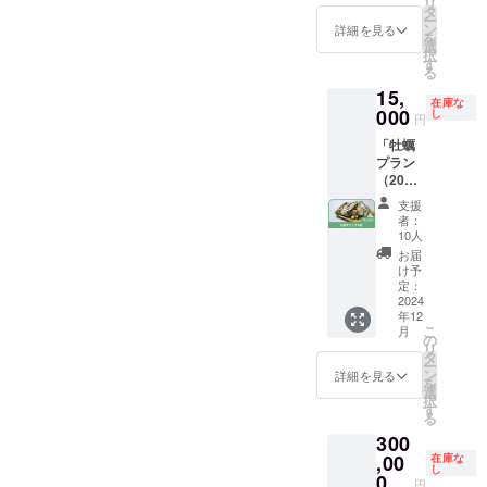
リ
降、イ
め、リ
画像
名前掲
タ
絡くだ
ー
ベント
ターン
データ
示をい
ン
詳細を見る
さい。 -
を
を開催
使用不
はご自
たしま
選
- 有効期
択
しま
可とな
身でご
す。 さ
す
限：
る
す！ こ
りま
用意く
らに、
2025年
15,
ちらの
す。
ださ
オー
3月
在庫な
リター
000
い。 ※
ナー会
し
円
ンで
ロゴの
員限定
「牡蠣
は、う
画像
のSNS
プラン
みらぼ
データ
グルー
（20
が主催
の受け
プや、
個）」
するイ
渡しに
年に1度
支援
英虞湾
ベント
ついて
開催す
者：
で獲れ
の参加
は、ク
るオー
10人
た牡蠣
権を返
ラウド
ナー会
お届
を殻付
礼品と
ファン
を通じ
け予
きのま
して付
定：
ディン
て、特
までお
2024
与いた
グ終了
別なつ
年12
届けし
しま
後メッ
ながり
こ
月
ます。
す。 本
の
セージ
を得る
リ
ご家族
リター
タ
にてご
ことが
ー
やお仲
ンは学
ン
連絡差
可能で
詳細を見る
を
間みん
生限定
選
し上げ
す。
択
なで楽
となり
す
ます。
オー
る
しめる
ます。
※権利を
ナー会
300
3〜4人
ご購入
有して
では、
前のプ
,00
される
在庫な
いる、
うみら
し
ランで
際は、
0
あるい
ぼの活
円