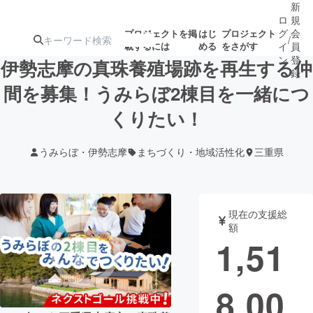
新
ロ
規
グ
会
プロジェクトを掲
はじ
プロジェクト
/
載するには
める
をさがす
イ
員
ン
登
伊勢志摩の真珠養殖場跡を再生する仲
録
間を募集！うみらぼ2棟目を一緒につ
くりたい！
人気のプロ
注目のリ
注目の新着プロ
募集終了が近いプ
もうすぐ公開
ジェクト
ターン
ジェクト
ロジェクト
されます
うみらぼ・伊勢志摩
まちづくり・地域活性化
三重県
アート・写真
音楽
現在の支援総
テクノロジー・ガジェット
ゲーム・サ
額
1,51
映像・映画
書籍・雑誌
8,00
ビジネス・起業
チャレンジ