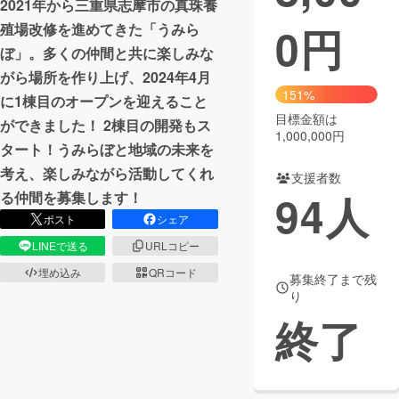
2021年から三重県志摩市の真珠養
0
円
殖場改修を進めてきた「うみら
まちづくり・地域活性化
ぼ」。多くの仲間と共に楽しみな
がら場所を作り上げ、2024年4月
CAMPFIRE for Social Good
CAMPFIRE Creation
151%
に1棟目のオープンを迎えること
CAMPFIREふるさと納税
machi-ya
コミュニティ
目標金額は
ができました！ 2棟目の開発もス
1,000,000円
タート！うみらぼと地域の未来を
考え、楽しみながら活動してくれ
支援者数
94
人
る仲間を募集します！
ポスト
シェア
LINEで送る
URLコピー
埋め込み
QRコード
募集終了まで残
り
終了