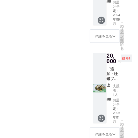
プイベ
して付
決まりましたら、うみらぼ
予定
デーの
お届
ント参
与いた
日：
け予
日程は
のSNS等で随時ご案内しま
加権」
しま
定：
2024年
うみら
イチオ
2024
す。
9月
ぼ公式
す。---あと4日、皆さんのご
年09
シのリ
2023年
21,22日
サイト
こ
月
ターン
はイベ
の
ごろを
でご案
支援をお待ちしておりま
リ
です！
ントを6
タ
予定（2
内いた
ー
うみら
回開催
す！！
ン
時間程
詳細を見る
しま
を
ぼ2棟目
しまし
選
度） 開
す。
択
のコン
た！ 内
す
催場
https://
る
テンツ
容はそ
所：う
umilabo
20,
を考
の時々
みら
.co.jp/
残り9
え、一
000
でさま
ぼ 三
有効期
円
緒につ
ざまで
重県志
限：
「追
くって
すが、
摩市阿
2025年
加・牡
いきま
例えば
児町鵜
3月
蠣プラ
せん
以下の
方３６
ン（20
か？
ような
２６−２
支援
個）」
「土佐
イベン
９ アク
者：
英虞湾
山アカ
トを予
1人
セス等
で獲れ
デ
定して
の詳細
お届
た牡蠣
ミー」
いま
け予
情報は
を殻付
吉冨慎
定：
す！ ・
こちら
きのま
2025
作さん
うみら
から
年01
までお
を講師
ぼ見学
https://
こ
月
届けし
に招い
の
会 ・
umilabo
リ
ます。
た、特
タ
トーク
.co.jp/b
ー
ご家族
別な
ン
イベン
詳細を見る
ookingh
を
やお仲