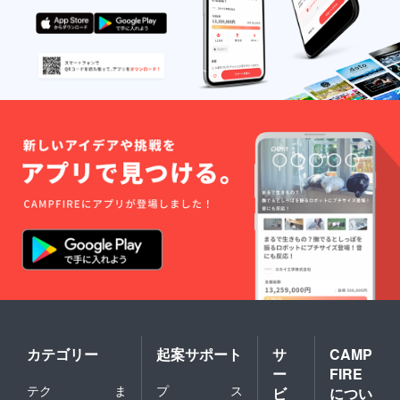
データ
しま
し上げ
の受け
す。
ます。
渡しに
https://
※権利を
ついて
umilabo
有して
は、ク
.co.jp/
いる、
ラウド
有効期
あるい
ファン
限：
は使用
ディン
2025年
の承諾
グ終了
3月
を得て
後メッ
いるも
セージ
の以外
にてご
の掲載
連絡差
は認め
し上げ
られま
ます。
せん。
※権利を
※イベン
有して
ト開催
いる、
日・イ
あるい
ベント
は使用
内容は
の承諾
うみら
を得て
ぼ公式
いるも
サイト
の以外
でご案
の掲載
内いた
カテゴリー
起案サポート
サ
CAMP
は認め
しま
ー
FIRE
られま
す。
テク
ま
プ
ス
せん。
ビ
につい
https://