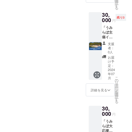
ワーク
選
ト ・夏
ub/acce
択
間みん
ショッ
す
祭り・
ss 有効
る
なで楽
プイベ
周年イ
期限：
30,
しめる
ントに
ベント
2025年
残り3
3〜4人
000
ご参加
・真珠
3月
円
前のプ
いただ
収穫&ア
「うみ
ランで
けま
クセサ
らぼ主
す！ ----
す！ ま
リー作
催イベ
- 名称：
た、お
りイベ
ント参
殻付き
礼の
ント ・
支援
加権+宿
生牡蠣
メール
みんな
者：
泊プラ
産地: 三
をお送
0人
でDIY会
ン」 う
重県志
りしま
・うみ
お届
みらぼ
摩市
す。 ---
け予
らぼメ
では、
（英虞
定：
イベン
ンバー
2024年
2024
湾） サ
ト開催
と語ら
年07
7月以
イズ:
予定
う飲み
こ
月
降、イ
17g〜
の
日：
会 この
リ
ベント
25g（可
タ
2024年
ような
ー
を開催
食部）
ン
9月
詳細を見る
イベン
を
しま
保存方
選
21,22日
トに、1
択
す！ こ
法: 冷蔵
す
ごろを
回（1名
る
ちらの
10°以
予定（2
分）ご
30,
リター
下。す
時間程
参加い
ンで
000
ぐ食べ
度） 開
ただけ
円
は、う
る場合
催場
ます。
「うみ
みらぼ
は常温
所：う
各イベ
らぼ大
が主催
保存可 -
みら
ントへ
応援プ
するイ
---- ※個