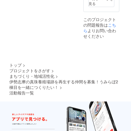
くださ
ロゴス
トに、1
じて変
見る
い。
テッ
回（1名
更する
カーを
分）ご
可能性
貼付し
参加い
があり
このプロジェクト
ます。
ただけ
ます。
の問題報告は
こち
なお、
ます。
※ロゴの
ステッ
ら
よりお問い合わ
各イベ
画像
カー・
ントへ
データ
せください
パネル
のお申
はご自
のサイ
し込み
身でご
ズはロ
は、う
用意く
ゴの形
みらぼ
ださ
状に応
公式サ
い。 ※
じて変
イトか
ロゴの
トップ
>
更する
ら行っ
画像
プロジェクトをさがす
>
可能性
ていた
データ
まちづくり・地域活性化
>
があり
だきま
の受け
ます。
伊勢志摩の真珠養殖場跡を再生する仲間を募集！うみらぼ2
す。 イ
渡しに
※ロゴの
ベント
棟目を一緒につくりたい！
>
ついて
画像
開催
は、ク
活動報告一覧
データ
日・イ
ラウド
はご自
ベント
ファン
身でご
内容は
ディン
用意く
うみら
グ終了
ださ
ぼ公式
後メッ
い。 ※
サイト
セージ
ロゴの
でご案
にてご
画像
内いた
連絡差