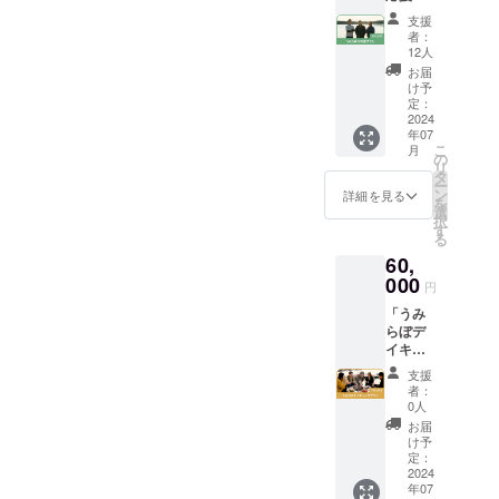
ぼ 三
のお申
ラン」
ベント
数は20
重県志
し込み
支援
とにか
の参加
個程度
摩市阿
者：
は、う
くうみ
権を返
となり
12人
児町鵜
みらぼ
らぼを
礼品と
ます。
方３６
お届
公式サ
応援し
して付
※2025
け予
２６−２
イトか
たい！
与いた
定：
年1月お
９ アク
ら行っ
という
2024
しま
届け予
セス等
ていた
年07
方のた
す。 ま
定です
の詳細
だきま
こ
月
めのプ
た、イ
の
が、天
情報は
す。 イ
リ
ランで
ベント
タ
候等に
こちら
ベント
ー
す！ お
参加後
ン
より前
詳細を見る
から
開催
を
礼の
にはそ
選
後する
https://
日・イ
択
メール
のまま
す
可能性
umilabo
ベント
る
をお送
うみら
があり
.co.jp/b
内容は
60,
りしま
ぼにご
ます。
ookingh
うみら
す。 こ
000
宿泊い
※画像は
ub/acce
円
ぼ公式
のリ
ただけ
イメー
ss 有効
サイト
「うみ
ターン
ま
ジで
期限：
でご案
らぼデ
は3000
す！！
す。 ※
2025年
内いた
イキャ
円のリ
2023年
生もの
3月
しま
ンププ
ターン
はイベ
のた
支援
す。
ラン」
（うみ
ントを6
め、離
者：
https://
コワー
らぼ応
回開催
0人
島等一
umilabo
キング
援プラ
しまし
部の地
お届
.co.jp/
スペー
ン）と
た！ 内
け予
域には
有効期
スや
同一の
定：
容はそ
配送す
限：
キャン
2024
内容に
の時々
ること
2025年
年07
プな
なりま
でさま
ができ