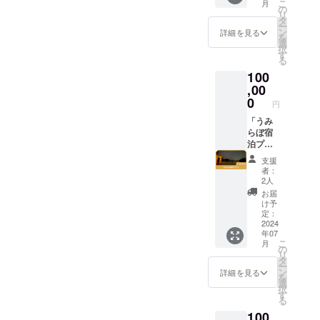
3月
こ
月
ど、う
す。
の
ざまで
ませ
リ
みらぼ
タ
すが、
ん。詳
ー
の設備
ン
例えば
詳細を見る
しくは
を
を貸切
選
以下の
お問い
択
使用で
す
ような
合わせ
る
きま
イベン
くださ
100
す。 本
トを予
い。
プラン
,00
定して
での利
0
いま
円
用可能
す！ ・
人数は6
「うみ
うみら
名まで
らぼ宿
ぼ見学
となり
泊プラ
会 ・
ます。
ン」 コ
トーク
支援
利用可
ワーキ
イベン
者：
能時間
ングス
ト ・夏
2人
は午前
ペース
祭り・
お届
10時〜
やキャ
周年イ
け予
午後4時
ンプな
定：
ベント
となり
ど、う
2024
・真珠
年07
ます。
みらぼ
収穫&ア
こ
月
ご利用
の設備
の
クセサ
リ
日程の
を貸切
タ
リー作
ー
予約方
使用
ン
りイベ
詳細を見る
を
法は、
し、宿
選
ント ・
択
クラウ
泊する
す
みんな
る
ドファ
ことが
でDIY会
100
ンディ
できま
・うみ