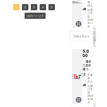
０２４年１１月１９日現在
いをご
完了・株式会社木彫前田工
乗せが
者：
要に合わせ、漆塗、箔押、
畳店 太田 成樹 さま（一級畳
の連携や、
用意い
可能で
20人
の進捗状況についてご報告
1
2
3
4
5
房様（RIJINDA）枡（家紋
ただき
す。 何
総務部での
お届
彩色を施されたドローン
製作技能士）X（旧
まし
卒、ご
け予
いたします。１１月１３日
安全衛生委
シリーズ）完了・株式会社
次のページ
た。 こ
定：
仏。日本が誇る伝統技術に
Twitter）:
協力の
...
の手ぬ
2024
員会事務局
に亀岡の京都ほづ藍工房様
ほどよ
京都絞美京様 KIZOMÉ a.un
年11
より絢爛たる来迎の様相を
https://x.com/0otatami_kyotoI
ぐいは
ろしく
業務、社内
こ
月
オリジナルＴシャツ届きま
型友禅
バッグ、ルームシューズ、
の
お願い
本堂に顕現させる。１２体
リ
nstagram:
車両の運用
で生地
タ
いたし
した！！本日出荷いたしま
ー
モロッコなど 完了・山元
を染め
管理など、
ン
ます。
詳細を見る
の仏さまがドローンに乗っ
https://www.instagram.com/0
を
てま
選
した。すでに対応完了した
多岐にわた
染工場様 手ぬぐい 完了 ・
択
す。 こ
て極楽来迎されます。■日
す
otatami_kyoto/ ◆京都デニム
る
る経験を通
れまで
リターンは以下の通りで
Glass Studio Calore ビアグ
時：2024年11月30日（土）
5,0
宮本 和友さま（京友禅染め
は、型
じて得た知
す：・週末工芸応援コース
紙で縞
00
ラス sou（ペア）少し理由
円
識とスキル
16:00~■龍岸寺〒600-8247
デニム）X（旧Twitter）:
柄を染
【お礼のメッセージ】完
・週末
で本日対応 完了・京都デ
めると
を活用し、
京都府京都市下京区塩小路
https://x.com/kyotodenimInst
工芸応
いう繊
ビジネスの
了・週末工芸応援コース
ニム様「でにぐま」・創和
援コー
細な作
通大宮東入八条坊門町564■
agram:
持続的な成
ス
業がほ
【お礼のメッセージ動画】
支援
木芸様 名刺ケース（パープ
5,000円
定員：40名■ 参加費：一
https://www.instagram.com/k
とんど
長を目指し
者：
【お礼
完了・週末工芸応援コース
でし
21人
ルハート・タガヤサン）完
ています。
般 3,500円（前売）／
yoto_denim/ ◆蘇嶐窯 涌波
のメッ
た。 し
お届
【お名前をウェブサイトに
セージ
了・中村ローソク様 桐箱入
かし今
け予
4,000円（当日）檀信徒
まどか さま（清水焼）
動
回の手
定：
この数年
掲載する権利】完了・週末
り手書き絵蝋燭 2匁5本入
画】
2024
ぬぐい
3,000円（高校生以下は無
X（旧Twitter）:
間、前職で
年08
感謝
では型
工芸応援コース（１０，０
り・蘇嶐窯様 ミニ縄文土
こ
月
の気持
料）■スペシャルゲスト久保
https://x.com/soryugamaInst
友禅か
新規事業に
の
リ