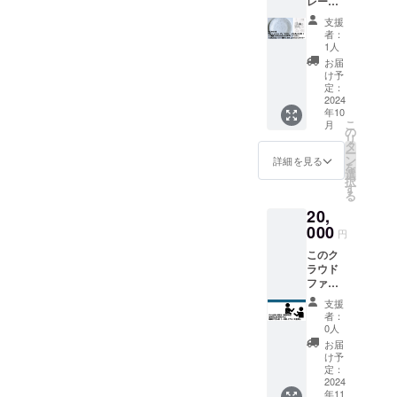
レート
Qretho
の特製T
されま
明感の
ので、
(ML)：
nのス
シャツ
した。
ある色
支援
あらか
わし座
テッ
は、琉
ライン
者：
合いが
じめご
とこと
カー
球藍を
1人
の部分
特徴で
了承く
座 Ⅰ ・
（ス
使用
には
お届
す。ぜ
ださ
お礼の
テッ
し、職
け予
パープ
ひご支
い。 サ
動画
カーサ
定：
人が一
ルハー
援いた
イズ：
URLを
2024
イズ：
つ一つ
トが使
だき、
85ｍｍ
年10
書いた
約
丁寧に
われて
この機
×85ｍｍ
こ
月
URL又
50mm×
の
染め上
おり、
会に特
×56
リ
はQR
50mm
タ
げた逸
伝統的
別な一
ー
コード
） ・週
ン
品で
詳細を見る
な木工
品を手
を
を添付
末工芸
選
す。伝
技術を
に入れ
択
いたし
ステッ
す
統的な
駆使し
てくだ
る
ます。
カー
藍染め
てシン
さい。
20,
・株式
（ス
技術を
プルな
クラウ
会社
000
テッ
継承す
がらも
円
ドファ
Qretho
カーサ
る職人
高級感
ンディ
このク
nのス
イズ：
技に
のある
ング終
ラウド
テッ
約
よっ
デザイ
了に作
ファン
カー
50mm×
て、綿
ンに仕
業に入
ディン
（ス
50mm
１０
上げら
支援
ります
グのリ
テッ
） この
０％自
者：
れてい
のでご
ターン
カーサ
グラス
0人
然素材
ます。
了承く
品とし
イズ：
は透明
の半袖
お届
手作り
ださ
て、中
約
と不透
け予
Ｔシャ
ならで
い。 本
小企業
50mm×
定：
明とい
ツと植
はの温
体 30
さま限
2024
50mm
う双極
物染料
かみと
ｍｍ×20
年11
定で