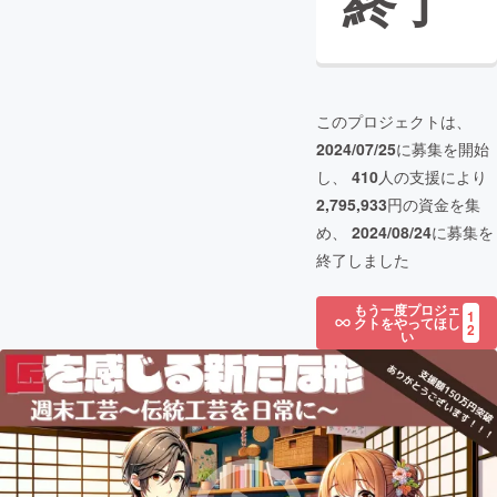
終了
このプロジェクトは、
2024/07/25
に募集を開始
し、
410
人の支援により
2,795,933
円の資金を集
め、
2024/08/24
に募集を
終了しました
もう一度プロジェ
1
クトをやってほし
2
い