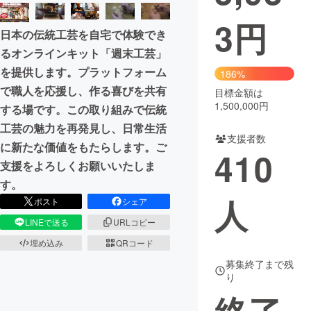
3
円
まちづくり・地域活性化
日本の伝統工芸を自宅で体験でき
るオンラインキット「週末工芸」
CAMPFIRE for Social Good
CAMPFIRE Creation
を提供します。プラットフォーム
186%
CAMPFIREふるさと納税
machi-ya
コミュニティ
で職人を応援し、作る喜びを共有
目標金額は
1,500,000円
する場です。この取り組みで伝統
工芸の魅力を再発見し、日常生活
支援者数
に新たな価値をもたらします。ご
410
支援をよろしくお願いいたしま
す。
人
ポスト
シェア
LINEで送る
URLコピー
埋め込み
QRコード
募集終了まで残
り