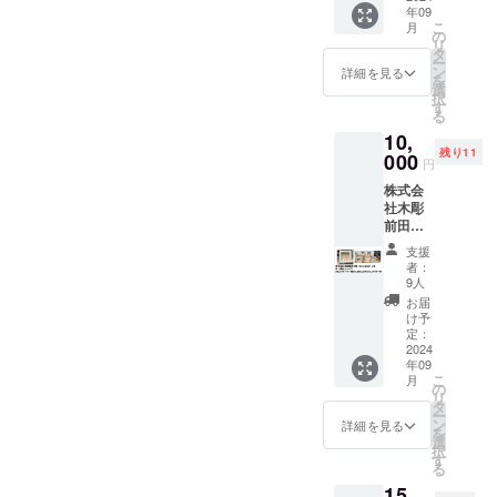
当日な
ダーツ
絞り部
年09
URL又
50mm
どの急
を入れ
分は荷
こ
月
はQR
） ・週
の
な依頼
てゆっ
物を入
リ
コード
末工芸
タ
には対
たりし
れると
ー
を添付
ステッ
ン
応でき
詳細を見る
たデザ
伸び、
を
いたし
カー
選
ない場
イン
取り出
択
ます。
（ス
す
合があ
で、収
すと元
る
・株式
テッ
り、事
納力に
に戻り
10,
会社
カーサ
前にス
優れて
ます。
残り11
Qretho
000
イズ：
ケ
いま
円
A4サイ
nのス
約
ジュー
す。コ
ズの書
株式会
テッ
50mm×
ル調整
ンパク
類も収
社木彫
カー
50mm
が必要
トに畳
納可能
前田工
（ス
） 桐箱
です。1
め、肩
で、日
房さま
テッ
に入っ
日3時間
にかけ
支援
常使い
（RIJIN
カーサ
たご進
までの
者：
やすい
に最適
DA）枡
イズ：
物に最
9人
限定
長さの
です。
（家紋
約
適な絵
で、片
お届
持ち手
評判が
シリー
50mm×
ろうそ
け予
道1時間
が特徴
よかっ
ズ） ・
50mm
定：
くで
以内の
です。
たので
お礼の
2024
） ・週
す。 ６
場所で
絞り部
追加し
年09
動画
末工芸
種類の
交通費
分は荷
まし
こ
月
URLを
ステッ
の
中から
込みで
物を入
た。し
リ
書いた
カー
タ
お気に
お伺い
れると
かし前
ー
URL又
（ス
ン
入りの
詳細を見る
しま
伸び、
が限定
を
はQR
テッ
選
柄をお
す。チ
取り出
の価格
択
コード
カーサ
す
選び下
ケット
すと元
でした
る
を添付
イズ：
さい。
の利用
に戻り
ので提
15,
いたし
約
２匁５