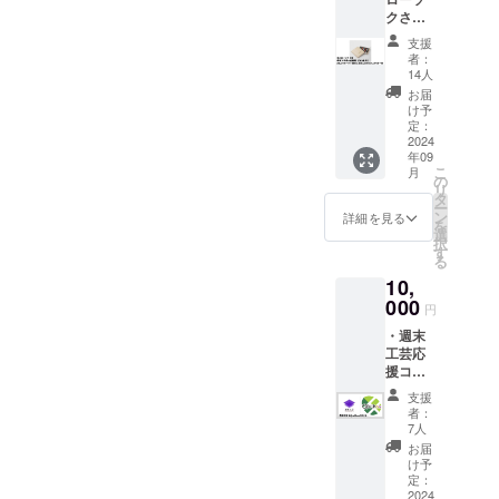
す。タ
カー
統技法
35㎝
クさ
イミー
（ス
「傘巻
ま 桐
などで
テッ
絞り」
支援
箱入手
の経験
カーサ
を用い
者：
書き絵
を活か
イズ：
14人
たエコ
蝋燭 2
し、レ
約
バッグ
お届
匁5本入
ストラ
50mm×
け予
です。
り ・お
ンやホ
定：
50mm
前後に
礼の動
2024
テルの
）
ダーツ
年09
画URL
バッシ
「KIZO
を入れ
こ
月
を書い
ングや
の
MÉ a.un
てゆっ
リ
たURL
洗い場
タ
バッグ
たりし
ー
又はQR
でお手
ン
〈mono
詳細を見る
たデザ
を
コード
伝いさ
選
chrome
イン
択
を添付
せてい
す
〉Eco
で、収
る
いたし
ただき
トー
納力に
10,
ます。
ます。
ト」
優れて
・株式
000
ただ
は、京
いま
円
会社
し、調
鹿の子
す。コ
・週末
Qretho
理補助
絞の伝
ンパク
工芸応
nのス
は得意
統技法
トに畳
援コー
テッ
ではな
「傘巻
め、肩
ス １
カー
く、英
絞り」
にかけ
支援
０、０
（ス
語での
を用い
者：
やすい
００円
テッ
対応も
7人
たエコ
長さの
・お礼
カーサ
できま
バッグ
お届
持ち手
の動画
イズ：
せん。
け予
です。
が特徴
URLを
約
定：
また、
前後に
です。
書いた
2024
50mm×