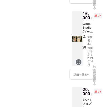
を
を添付
末工芸
選
まし
香りと
択
いたし
ステッ
す
た。4色
ぬくも
る
ます。
カー
と無釉
りが特
16,
・株式
（ス
のマッ
徴で、
残り7
会社
000
テッ
トな白
特別な
円
Qretho
カーサ
を合わ
贈り物
Glass
nのス
イズ：
せた5色
として
Studio
テッ
約
から自
も最適
Calore
カー
50mm×
由に選
です。
さま
（ス
50mm
んでい
自然の
支援
・ビア
テッ
） 特別
ただ
者：
優しい
グラ
カーサ
にクラ
3人
き、そ
雰囲気
ス
イズ：
ウド
の後特
お届
をもた
~sou~
約
ファン
け予
別に釉
らし、
（ペ
50mm×
定：
ディン
薬をか
エコな
ア） ・
2024
50mm
グの返
けて出
パッ
年10
お礼の
） ・週
礼品と
荷しま
ケージ
こ
月
動画
末工芸
の
して提
す。蘇
として
リ
URLを
ステッ
タ
供され
嶐窯さ
も人気
ー
書いた
カー
ン
る北川
詳細を見る
まの作
があり
を
URL又
（ス
選
正明氏
品は、
ます。
択
はQR
テッ
す
の木製
青磁飛
なお、
る
コード
カーサ
名刺
鉋とい
返礼品
20,
を添付
イズ：
ケース
う独特
の彫り
残り4
いたし
000
約
は、ブ
の技法
円
物は選
ます。
50mm×
ナ材を
で作ら
ぶこと
SIONE
・株式
50mm
使用し
れてお
ができ
さまプ
会社
） 今回
て制作
り、透
ません