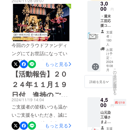
2024/11/28 09:07
末工芸」プ
SIONE様に訪問し器を届き
3,0
も掲載しておきます。以下
ロジェクト
00
円
ました！！本日出荷いたし
のリンクから簡単にアクセ
を通じて伝
・週末
ました。すでに対応完了し
統工芸とデ
スいただけますので、ぜひ
工芸応
援コー
たリターンは以下の通りで
ジタル技術
チェックしてみてくださ
ス
支援
の融合を追
す：・週末工芸応援コース
３、０
者：
い：◆仏師 土御門仏所 三浦
００円
求していま
180
【お礼のメッセージ】完
【お礼
人
今回のクラウドファンディ
耀山 さまX（旧Twitter）:
す。このプ
のメッ
お届
了・週末工芸応援コース
ロジェクト
ングにてお世話になってい
https://x.com/biwazo
セー
け予
ジ】
定：
は、伝統的
【お礼のメッセージ動画】
る三浦さんのイベントで
Instagram:
2024
感謝
もっと見る
な工芸技術
年08
完了・週末工芸応援コース
の気持
す。是非ご参加ください。
https://www.instagram.com/
こ
月
を現代のデ
【活動報告】２０
ちを込
の
リ
【お名前をウェブサイトに
めて、
タ
平安時代や鎌管時代に盛ん
miurabutsuzo/ ◆木彫前田工
ジタルツー
ー
お礼の
ン
詳細を見る
２４年１１月１９
掲載する権利】完了・週末
を
ルと組み合
に仏画に描かれたこの「極
房 前田暁彦 さま（だんじり
メッ
選
択
セージ
わせ、新た
す
工芸応援コース（１０，０
日付 進捗のご報
る
楽来迎」の世界観を、ド
彫刻）X（旧Twitter）:
をお送
な価値を創
4,5
００円コース）完了・のれ
2024/11/19 14:04
りいた
ローン仏によって現代的に
https://x.com/kiborimaeda_jp
告など
残り10
出すること
00
しま
円
ご支援者の皆様いつも温か
んの京都染元しょうび苑様
す。 支
を目的とし
表現することに初めて成功
Instagram:
山元染
援画面
いご支援をいただき、誠に
への感謝ののれん：完了・
ています。
工場さ
したのが2018年の超十夜
https://www.instagram.com/
にて、
まより
関西地区の
ありがとうございます。２
支援金
太田畳店様「飾り畳」豊
もっと見る
祭。六周年となる本年の法
maeda_woodworks/ ◆太田
手ぬぐ
額の上
支援
大手企業と