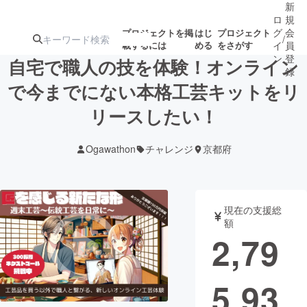
新
ロ
規
グ
会
プロジェクトを掲
はじ
プロジェクト
/
載するには
める
をさがす
イ
員
ン
登
自宅で職人の技を体験！オンライン
録
で今までにない本格工芸キットをリ
リースしたい！
人気のプロ
注目のリ
注目の新着プロ
募集終了が近いプ
もうすぐ公開
ジェクト
ターン
ジェクト
ロジェクト
されます
Ogawathon
チャレンジ
京都府
アート・写真
音楽
現在の支援総
テクノロジー・ガジェット
ゲーム・サ
額
2,79
映像・映画
書籍・雑誌
5,93
ビジネス・起業
チャレンジ