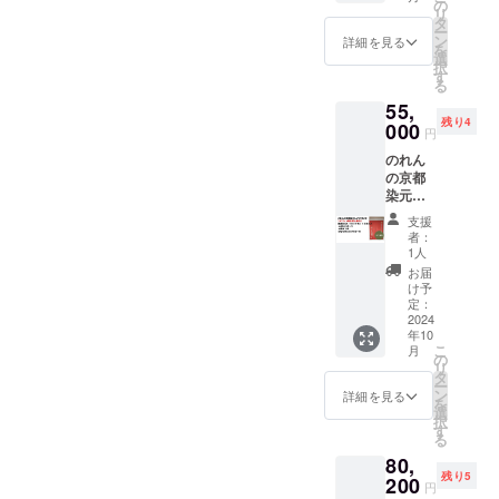
ト
Qretho
すため
の
つ染め
送付い
オフィ
リ
(ML)
nの簡単
の特別
タ
技法で
たしま
スに掛
ー
（TNPL
配信お
なリ
ン
熟練職
詳細を見る
す。 プ
ける
を
GH008
試しチ
ターン
選
人が製
ロジェ
と、洗
択
） サイ
ケッ
です。
す
作した
クトの
練され
る
ズ ：
ト」を
ウェブ
綿のれ
試作品
た雰囲
55,
直径
ご提供
サイト
んを返
になる
気を演
残り4
21.5cm
しま
000
に、
礼品と
のでご
円
出し、
高さ
す。関
320×25
して提
協力い
訪れる
のれん
3.5cm
西限定
0pxのイ
供いた
ただけ
すべて
の京都
素
で、京
メージ
だきま
る方で
の人に
染元
材：磁
都から1
を掲載
した。
お願い
心地よ
しょう
土 詳細
時間以
しま
白文字
しま
支援
い空間
び苑
事項：
内の移
す。 ▼
で「心
者：
す。 ア
を提供
さま ・
電子レ
動範囲
こちら
1人
より感
ンケー
しま
感謝の
ンジ不
で実施
のホー
謝。」
お届
トに答
す。 サ
れん
可。研
可能で
ムペー
け予
と記さ
えてい
イズ：
（うぐ
磨剤の
す。交
定：
ジに掲
れたウ
ただき
横
いす
2024
無い洗
通費込
載いた
グイス
ます。
40cm×
年10
色）＋
剤での
みで、2
します
色のこ
【梱包
縦60cm
こ
月
文字入
手洗い
時間の
の
http://w
ののれ
物】 ・
リ
れ ・お
をおす
配信サ
タ
ww.qret
んは、
お礼の
ー
礼の動
すめし
ポート
ン
hon.co
詳細を見る
柔らか
メッ
を
画URL
ます。
を行い
選
m ※掲載
なブッ
セー
択
を書い
ーーー
ます。
す
期間は
チャー
ジ ・
る
たURL
ーーー
配信場
2025年
生地を
仏様の
80,
又はQR
ーーー
所のマ
9月まで
使用
木 ・３
残り5
コード
200
ーーー
イクや
となり
し、ど
円
Dプリン
を添付