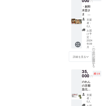
000
(ML)を
ション
円
で選べ
いたし
営の悩
ご用意
が施さ
ます。
・創和
ます。
みやビ
いただ
れ、同
この機
木芸さ
・株式
ジネス
きまし
じ色彩
会に、
ま 小
会社
アイデ
た。織
を用い
京都ほ
型行灯
Qretho
アの共
姫と彦
ながら
支援
づ藍工
・お礼
nのス
有な
星を
者：
も、各
房の魅
の動画
テッ
ど、お
0人
テーマ
グラス
力と伝
URLを
カー
話を伺
に、一
お届
がそれ
統工芸
書いた
（ス
いま
け予
つ一つ
ぞれ固
の価値
URL又
テッ
定：
す。交
丁寧に
有の色
を感じ
はQR
2024
カーサ
通費も
手描き
柄を
てくだ
年09
コード
イズ：
込み
された
持って
さい。
こ
月
を添付
約
の
で、追
ハンド
いま
リ
いたし
50mm×
タ
加費用
プリン
す。そ
ー
ます。
50mm
ン
は発生
詳細を見る
テッド
の独特
を
・株式
） ・週
選
しませ
ライン
な色合
択
会社
末工芸
す
ん。事
が特徴
いや模
る
Qretho
ステッ
前に備
で、夏
様をお
35,
nのス
カー
考欄に
の星座
楽しみ
残り5
テッ
000
（ス
業種や
が一面
円
いただ
カー
テッ
相談し
に描か
ければ
のれん
（ス
カーサ
たい内
れ、1枚
幸いで
の京都
テッ
イズ：
容、現
で美し
す。 サ
染元
カーサ
約
時点で
く空間
イズ約
しょう
イズ：
50mm×
の課題
を彩り
支援
12cm×
び苑
約
50mm
などを
者：
ます。
9cm ※
さま ・
50mm×
）
0人
簡単に
おもて
手作業
感謝タ
50mm
「KIZO
記載し
お届