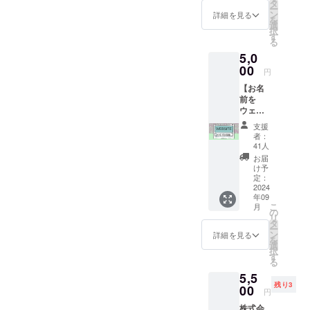
ちを込
００円コース）完了・のれ
ら発展
タ
偶 完了・京都ほづ藍工房
関わったの
ー
沙里菜（フリーアナウン
agram: https://www.instagra
めて、
した技
ン
詳細を見る
を
んの京都染元しょうび苑様
がきっかけ
お礼の
様 オリジナルＴシャツ 完
術とも
選
サー/仏像インフルエン
m.com/soryugama/ ◆創和木
択
メッ
いえ
す
で、イン
への感謝ののれん：完了・
る
了・SIONE様 プレート
セージ
る、ハ
サー）山田白米（三味線
芸 北川正明 さま（伝統木
ターネット
5,0
動画を
ンドス
太田畳店様「飾り畳」豊
(ML)：わし座とこと座Ⅰ＋
お送り
やSNSを通
唄）お申し込みは
00
工）Instagram:
クリー
円
いたし
完了・株式会社木彫前田工
ンとい
書籍 送付完了【納品日調
じて多くの
↓https://ryuganji.jp/events/7
https://www.instagram.com/s
【お名
ます。
う技法
人々と出会
房様（RIJINDA）枡（家紋
前を
支援画
整中】・わらべ仏（お釈迦
で染め
379/小川が推しになった三
ohwamokugei/◆京都ほづ藍
ウェブ
面に
ていま
いました。
シリーズ）完了・株式会社
様）12月23日支援者へお渡
サイト
て、支
す。 日
浦さんの世界を楽しんでく
工房 吉川佳代子 さま（藍染
支援
これらの出
に掲載
援金額
本特有
者：
京都絞美京様 KIZOMÉ a.un
し予定になります。キット
する権
会いを通じ
の上乗
ださい！
加工）X（旧Twitter）:
の色を
41人
利】 ク
せが可
バッグ、ルームシューズ、
表現で
お届
て、共に何
の動画作成に集中できま
https://x.com/hozuaiInstagra
ラウド
能で
きるよ
け予
かを起こし
モロッコなど 完了・山元
ファン
す。 何
定：
す。。。このままであると
う、何
m:
ディン
2024
卒、ご
たいという
度も試
染工場様 手ぬぐい 完了 ・
年09
１月めどになります。申し
グのご
協力の
験を繰
https://www.instagram.com/h
強い思いを
こ
月
支援者
ほどよ
の
り返し
Glass Studio Calore ビアグ
訳ございません。引き続き
リ
抱くように
様のお
ろしく
タ
ozuai/ ◆中村ろうそく 田川
色合わ
ー
名前
お願い
ラス sou（ペア）少し理由
ン
せ（混
なりまし
詳細を見る
どうぞよろしくお願いいた
を
広一 さま（京都和蝋燭）
を、弊
いたし
選
色）を
た。シビッ
択
で本日対応 完了・京都デ
社ウェ
ます。
します。週末工芸キットに
す
して仕
る
X（旧Twitter）:
ブサイ
クテック
・収録
上げて
ニム様「でにぐま」・創和
ついては改めてご報告いた
5,5
トに掲
時間：
ありま
NPO法人
https://x.com/nakamurarouso
残り3
載いた
00
約3分間
す。
木芸様 名刺ケース（パープ
円
します。重ねて、皆様のご
Code for
しま
・提供
ku/Instagram:
【サイ
株式会
す。 こ