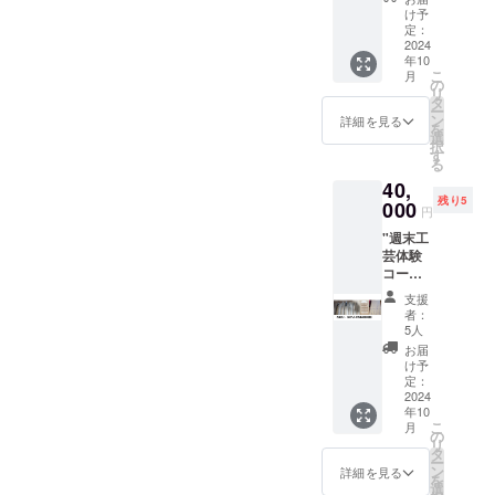
なしに
による
ペスト
） ・週
MÉ a.un
け予
ていた
も映え
制作の
リー
末工芸
定：
スカー
だける
るプ
ため、
（うぐ
2024
ステッ
フ 〈き
と助か
レート
各グラ
年10
いす
カー
ん
りま
です。
スのサ
こ
月
色） ・
（ス
の
ぎょ〉
す。チ
また、
イズは
リ
お礼の
テッ
タ
」は、
ケット
自分に
若干異
ー
動画
カーサ
ン
京鹿の
詳細を見る
の利用
影響を
なりま
を
URLを
イズ：
選
子絞り
は2025
与えた
す。 ※
択
書いた
約
す
の技法
年3月ま
著書
色の選
る
URL又
50mm×
である
でとな
『感性
択はで
40,
はQR
50mm
「梅絞
り、事
のある
きませ
残り5
コード
000
） 小型
り」を
前予約
円
人が習
んの
を添付
行灯
用いて
が必要
慣にし
で、ラ
"週末工
いたし
は、
一点一
です。
ている
ンダム
芸体験
ます。
ウォー
点手染
ぜひ、
こと』
にてお
コー
・株式
ルナッ
めされ
この機
をセッ
送りさ
ス ４
会社
ト、尾
た、シ
会をご
支援
トにし
せてい
０，０
Qretho
州桧、
ルク
者：
活用い
ており
ただき
００円
nのス
一部に
5人
100％の
ただ
ます。
ます。
監修：
テッ
榀合板
スカー
お届
き、ビ
自分が
三浦耀
カー
を使用
け予
フで
ジネス
起業し
山×週末
（ス
定：
して作
す。金
の可能
て半年
工芸
2024
テッ
られま
魚の尾
性を一
が経っ
年10
プロト
カーサ
した。
ひれの
緒に広
た頃に
こ
月
タイプ
イズ：
の
サイズ
ような
げま
『自分
リ
の週末
約
タ
は
フリル
しょ
らしく
ー
工芸
50mm×
ン
9cm×9
詳細を見る
が特徴
う。
生きる
を
サービ
50mm
選
cm×22
的で、