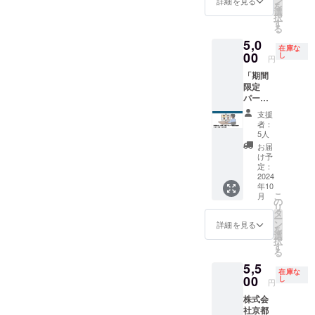
ン
別途ご
詳細を見る
を
まし
る木曽
ンで
チャー
選
相談さ
択
た。こ
桧で彫
す。 特
生地を
す
せてく
る
のバッ
られた
典内容:
使用
ださ
5,0
グには
お釈迦
〇お礼
し、ど
い。大
在庫な
可愛ら
様にな
のメッ
00
の空間
し
阪京橋
円
しい猫
りま
セー
にも温
クイン
「期間
のデザ
す。 寸
ジ 感
もりと
トブ
限定
インが
法：高
謝の気
和やか
リッジ
パート
描かれ
さ
持ちを
な雰囲
での実
ナー会
てお
10cm
込め
気をも
績があ
支援
議参加
り、職
幅
て、お
たらし
りま
者：
券」を
人技が
7.2cm
礼の
ます。
5人
す。チ
通じ
光る一
奥行
メッ
京都に
ケット
お届
て、私
品で
7.2cm
セージ
根ざす
け予
の利用
のブレ
す。デ
商品は
をお送
定：
伝統の
期限は
インと
2024
ザイン
クラウ
りいた
職人技
2025年
年10
して会
は一つ
ドファ
しま
が光る
3月まで
こ
月
議に参
一つ異
ンディ
す。 〇
の
逸品
です。
リ
加しま
なるた
ング終
期間限
タ
で、お
ー
せん
め、ク
了後の
定パー
ン
家やお
詳細を見る
を
か？こ
ラウド
製作で
トナー
選
店の入
択
のプロ
ファン
す。受
会議参
す
り口に
る
ジェク
ディン
注個数
加券 特
掛けて
5,5
トを一
グ終了
によっ
典内容:
訪れる
在庫な
人で進
00
後にご
て納品
会議は
し
人々に
円
める中
確認の
は前後
クラウ
温かい
株式会
で、多
連絡を
します
ドファ
おもて
社京都
くの意
差し上
が大体
ンディ
なしの