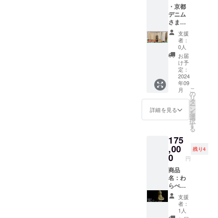
ーーー
設備を
ます。
の空間
タで出
・京都
いたし
ーーー
利用
（一年
にも温
力した
デニム
ます。
ーーー
し、PC
間） ※
もりと
見本 ・
さま
・株式
ーーー
は3台ま
購入時
和やか
彫刻刀
SIZUKU
会社
ーーー
で、カ
の備考
な雰囲
支援
セット
BAG ・
Qretho
ーーー
メラは2
欄に掲
者：
気をも
・冊子
お礼の
nのス
ーーー
台まで
0人
載する
たらし
ご協力
動画
テッ
ーーー
（三脚
名前、
お届
ます。
期間：
URLを
カー
ー
持込
け予
サービ
京都に
納品後
書いた
（ス
定：
可）持
スなど
根ざす
２－３
URL又
2024
テッ
ち込み
を必ず
伝統の
ケ月予
年09
はQR
カーサ
可能で
ご記入
職人技
定 【注
こ
月
コード
イズ：
の
す。
くださ
が光る
意】 彫
リ
を添付
約
タ
Zoomア
い。 ※
逸品
刻刀が
ー
いたし
50mm×
ン
カウン
詳細を見る
ネット
で、お
キット
を
ます。
50mm
選
トPro
ワーク
家やお
には
択
・株式
） ・週
す
は、
販売や
店の入
入って
る
会社
末工芸
Qretho
企業イ
り口に
おりま
175
Qretho
ステッ
nのもの
メージ
掛けて
す。
nのス
,00
カー
でも依
が相違
残り4
訪れる
「正当
テッ
（ス
0
頼側の
する場
人々に
円
な理由
カー
テッ
もので
合等、
温かい
なく刃
（ス
商品
カーサ
も対応
掲載を
おもて
物を携
テッ
名：わ
イズ：
可能で
お断り
なしの
帯する
カーサ
らべ仏
約
す。配
させて
心を伝
行為
イズ：
（お釈
50mm×
信環境
いただ
えるこ
支援
は、銃
約
迦様）
50mm
のアド
く場合
者：
とがで
砲刀剣
50mm×
商品説
） 染元
バイス
1人
があり
きま
類所持
50mm
明：本
しょう