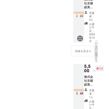
方法：
Osakaやグ
ルハート・タガヤサン）完
ズや仕
支援に心より感謝申し上げ
社京都
https://www.instagram.com/n
の返礼
メール
様につ
ローバル人
絞美
了・中村ローソク様 桐箱入
品は、
にURL
ます。株式会社Qrethon小川
いて】
akamura.1106/ ◆株式会社
京 さ
事塾、ス
支援者
を記載
・デザ
支援
り手書き絵蝋燭 2匁5本入
ま
清誠（オガワソン）【広
の皆様
しま
イン：
者：
タートアッ
京都絞美京 松岡輝一さま
KIZOM
に感謝
す。
0人
京都縞
り・蘇嶐窯様 ミニ縄文土
プ支援のス
告】本日訪問したSIONE
É a.un
の意を
（京鹿の子絞）X（旧
柄 ・サ
お届
バッグ
表すた
タートアッ
け予
偶 完了・京都ほづ藍工房
イズ：
Showko 様の書籍です。自
Cotton
Twitter）:
めの特
定：
約３５
プミックス
Eco
2024
様 オリジナルＴシャツ 完
別なリ
分も少し自分らしく生きる
cm×約
https://x.com/bikyo7777Insta
年10
ジュースな
傘巻
ターン
９０cm
こ
月
了【作成中】納期がわかり
（オレ
ために支えになっている書
です。
の
ど、多くの
サイ
gram: https://www.instagram.
リ
ンジ）
▼こち
タ
ズに
次第、個別にメッセージを
コミュニ
ー
籍でもあります。是非とも
お礼
らの
ン
詳細を見る
com/kizome_kyoto/
は、多
を
メッ
ティ活動に
ホーム
選
送付します。・１１月末日
少の個
お手元にしていただけます
択
セージ
◆SIONE SHOWKO さま
ページ
す
体差が
参加し、
る
＋週末
引き取り・SIONE様 プレー
に掲載
と嬉しいです。感性のある
出る可
ネットワー
（ブランドデザイナー・陶
5,5
工芸＆
いたし
能性が
ト(ML)：わし座とこと座
残り2
Qretho
人が習慣にしていること私
00
ます
キングや新
ござい
円
板画作家）X（旧Twitter）:
nステッ
http://w
ます。
しいアイデ
Ⅰ・わらべ仏（お釈迦様）
らしい言葉で話す 自分の軸
株式会
カー付
ww.qret
https://x.com/si_o_neInstagr
・生地
社京都
アの発見、
京鹿の
hon.co
になります。配送もあと少
は切
に自信を持つために心に気
絞美
子絞の
am:
m ※掲載
共同の成長
りっ放
京 さ
伝統技
しです。現在、一人で梱包
期間は
持ちのよい風を通す 自分の
しに
支援
を大切にし
https://www.instagram.com/s
ま
法の一
2025年
者：
なって
作業を進めており、皆様へ
KIZOM
つであ
ています。
価値観をあたらしくしてい
9月まで
1人
いま
ione_official/ ◆有限会社 勝
É a.un
る「傘
となり
お届
す。
の感謝の気持ちを込めて作
く思考レッスン
バッグ
巻き絞
ます。
け予
美商店 上林博之 さま（のれ
理由と
私の目標
Cotton
り」を
定：
（一年