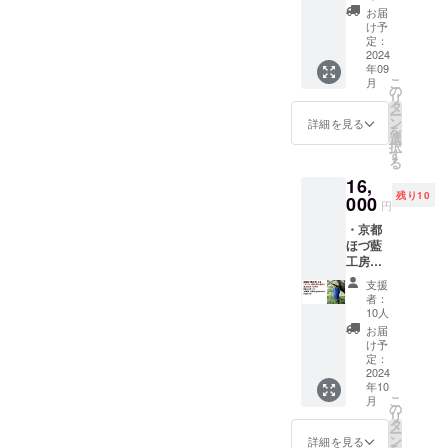
のバッ
い。 サ
プル
50mm
ウド
りいた
お届
シング
イズ:
ハー
） ・週
ファン
け予
しま
や洗い
W(40+1
ト）※写
末工芸
定：
ディン
す。 支
場の担
0)cm×H
真左 ・
2024
ステッ
グの返
援画面
当をし
32.5cm
年09
お礼の
カー
礼品と
にて、
ていま
こ
素材: 布
月
動画
（ス
の
して
支援金
す。ご
リ
URLを
テッ
タ
「枡」
額の上
依頼の
ー
書いた
カーサ
ン
を提供
詳細を見る
乗せが
際に
を
URL又
イズ：
選
いただ
可能で
は、備
択
はQR
約
す
きまし
す。 何
考欄に
る
コード
50mm×
た。木
卒、ご
業種や
16,
を添付
50mm
彫前田
協力の
具体的
残り10
いたし
000
） 蘇
工房
ほどよ
円
な手伝
ます。
嶐窯さ
は、日
ろしく
い内容
・京都
・株式
まから
本の伝
お願い
をご記
ほづ藍
会社
クラウ
統的な
いたし
入いた
工房さ
Qretho
ドファ
木彫技
ます。
だける
ま オ
nのス
ンディ
術を守
支援
と助か
リジナ
テッ
ングの
りつ
者：
りま
ルＴ
カー
返礼品
10人
つ、新
す。
シャツ
（ス
とし
しい価
お届
・お礼
テッ
て、な
け予
値を創
の動画
カーサ
定：
らでは
造して
URLを
2024
イズ：
の特別
いま
年10
書いた
約
なミニ
す。今
こ
月
URL又
50mm×
の
縄文土
回の枡
リ
はQR
50mm
タ
偶をご
は、ヒ
ー
コード
） ・週
ン
用意し
詳細を見る
ノキの