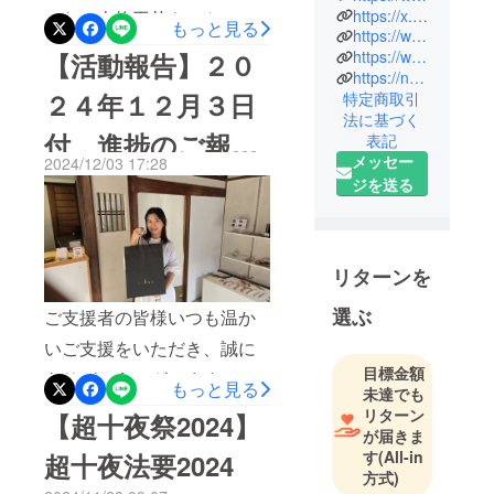
す。20年以
https://x.com/ogawathon
にない本格工芸キット』を
もっと見る
https://www.linkedin.com/in/kiyoseiogawa/
上にわたる
応援していただき、誠にあ
https://www.instagram.com/ogawathon/
【活動報告】２０
法人営業経
https://note.com/ogawathon
りがとうございます！本プ
験を経て、
２４年１２月３日
特定商取引
ロジェクトにご協力いただ
現在は起業
法に基づく
家として新
付 進捗のご報告
表記
いた素晴らしい職人の皆さ
たな挑戦を
メッセー
2024/12/03 17:28
まや企業のSNSアカウント
など
続けていま
ジを送る
を、ぜひフォローしてみて
す。この期
間、新規開
ください！各アカウントで
拓や技術的
は、それぞれの技術や作
リターンを
な問題解決
品、制作の裏側など、魅力
能力を磨
選ぶ
ご支援者の皆様いつも温か
的な情報が発信されていま
き、幅広い
いご支援をいただき、誠に
業務を経験
す。フォローしていただく
目標金額
しました。
ありがとうございます。２
ことで、日本の伝統工芸を
もっと見る
未達でも
０２４年１２月３日現在の
リターン
さらに身近に感じていただ
【超十夜祭2024】
株式会社
が届きま
進捗状況についてご報告い
けると思います！ついでに
Qrethonを創
す
(All-in
超十夜法要2024
たします。１２月３日に
業し、「週
方式)
「週末工芸」のアカウント