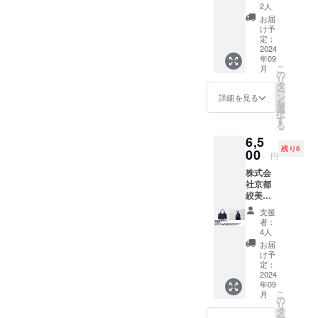
【追
法の一
自然な
2人
部分は
加】
つであ
イメー
ポケッ
お届
KIZOM
る「縫
ジを生
け予
トに
É a.un
い締め
定：
かして
なって
バッグ
2024
絞り」
ナチュ
いま
年09
〈mono
を施
ラルカ
す。 素
こ
月
chrome
し、全
の
ラーに
材：本
リ
〉Eco
体に色
タ
仕上げ
体は木
ー
トー
を重ね
ン
ていま
詳細を見る
綿100％
を
ト 黒
合わせ
選
す。 持
サイ
択
色 ・お
てぼか
す
ち手を
ズ：Ｈ
る
礼の動
し風に
結んで
38㎝
6,5
画URL
染めて
使うの
（+37
残り6
を書い
00
個性を
で結ぶ
㎝）×Ｗ
円
たURL
出しま
位置に
35㎝
株式会
又はQR
した。
よって
社京都
コード
木綿生
長さが
絞美
を添付
地を使
調節で
京 さ
いたし
用し、
きま
支援
ま ・
ます。
素材の
す。布
者：
【追
・株式
自然な
4人
が重
加】
会社
イメー
なった
お届
KIZOM
Qretho
ジを生
け予
部分は
É a.un
nのス
定：
かして
ポケッ
バッグ
2024
テッ
ナチュ
トに
年09
〈mono
カー
ラルカ
なって
こ
月
chrome
（ス
の
ラーに
いま
リ
〉Eco
テッ
タ
仕上げ
す。 素
ー