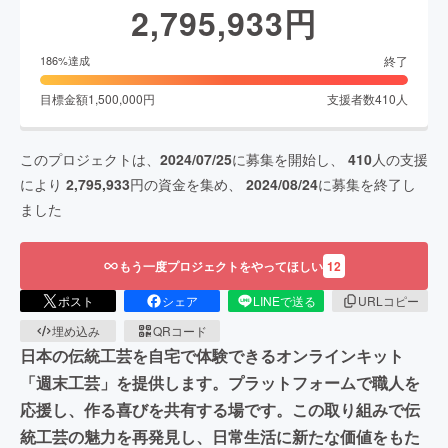
2,795,933
円
終了
186
%達成
目標金額
1,500,000
円
支援者数
410
人
このプロジェクトは、
2024/07/25
に募集を開始し、
410
人の支援
により
2,795,933
円の資金を集め、
2024/08/24
に募集を終了し
ました
もう一度プロジェクトをやってほしい
12
ポスト
シェア
LINEで送る
URLコピー
埋め込み
QRコード
日本の伝統工芸を自宅で体験できるオンラインキット
「週末工芸」を提供します。プラットフォームで職人を
応援し、作る喜びを共有する場です。この取り組みで伝
統工芸の魅力を再発見し、日常生活に新たな価値をもた