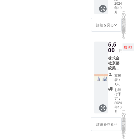
業を行っています。お名前
して
Eco
2024
施し、
んの京都染元しょうび苑）
間） ※
は、これま
は、縫
年10
傘巻
全体に
を確認するたび、こんな素
購入時
い目を
での豊富な
こ
月
Instagram:
（ピン
色を重
の
の備考
作らな
リ
晴らしい方々に支援いただ
ク） お
経験とスキ
ね合わ
タ
欄に掲
いこと
ー
https://www.instagram.com/s
礼メッ
せてぼ
ン
載する
詳細を見る
ルを活か
で水は
いていることを改めて実感
を
セージ
かし風
選
名前、
hobien_kyoto/◆Glass
けを良
択
し、デジタ
＋週末
に染め
す
サービ
しております。出荷は随時
くし
る
工芸＆
て個性
ルコミュニ
Studio Calore 松本大督 さま
スなど
て、
5,5
Qretho
を出し
ご報告いたしますので、引
を必ず
早く乾
ケーション
残り2
（ガラス職人）Instagram:
nステッ
00
まし
ご記入
円
くよう
を駆使し
き続きどうぞよろしくお願
カー付
た。 木
くださ
に、雑
https://www.instagram.com/g
株式会
京鹿の
綿生地
い。 ※
て、人々の
菌が増
いいたします。皆様のお手
社京都
子絞の
を使用
ネット
lass_studio_calore/◆株式会
殖しな
役に立つこ
絞美
伝統技
し、素
ワーク
元に届くまで、あと少しお
いよう
京 さ
法の一
とから新し
材の自
社山元染工場 山元宏泰 さま
販売や
支援
に、と
ま
つであ
然なイ
待ちいただけますと幸いで
企業イ
者：
いビジネス
いう昔
KIZOM
（舞台等衣装専門製造一式
る「傘
メージ
1人
メージ
からの
やコトを生
É a.un
す。重ねて、皆様のご支援
巻き絞
を生か
が相違
お届
工夫だ
型友禅）X（旧Twitter）:
バッグ
り」を
してナ
け予
み出すこと
する場
という
に心より感謝申し上げま
Cotton
施し、
定：
チュラ
合等、
https://x.com/2kBVFbBtq10C
説があ
です。これ
Eco
2024
全体に
ルカ
掲載を
す。株式会社Qrethon小川清
りま
年10
縫締
からも、出
色を重
ラーに
oD0Instagram: https://www.i
お断り
す。
こ
月
（ブ
ね合わ
の
仕上げ
誠（オガワソン）広告！亀
させて
会った人々
【素材
リ
ルー×
nstagram.com/yamamotosen
せてぼ
タ
ていま
いただ
につい
ー
と共に新し
パープ
岡では2024年11月21日
かし風
ン
す。 持
詳細を見る
く場合
て】 ・
を
kojo/ ◆田村将軍堂（職人カ
ル） お
に染め
いプロジェ
選
ち手を
があり
大阪泉
択
（木）〜 24日（日）に
礼メッ
て個性
す
結んで
ます。
クトを立ち
ルタ作成）Instagram:
州で織
る
セージ
を出し
使うの
お断り