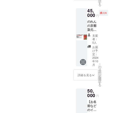
ため
択
スで実
） ・週
す
cmで、
個性的
の、
る
際に
末工芸
電球交
なデザ
「心の
45,
キット
ステッ
換が容
インと
ものさ
残り5
を送付
000
カー
易にで
なって
円
し」を
させて
（ス
きるよ
いま
手にい
のれん
いただ
テッ
うに後
す。サ
れよ
の京都
き仏像
カーサ
ろ板が
イズは
う』が
染元
を彫っ
イズ：
外れる
約45
心に刺
しょう
ていた
約
設計と
cm x
支援
さりま
び苑
だきま
50mm×
なって
者：
180 cm
した。
さま ・
す。 特
50mm
0人
いま
です​
工芸を
感謝の
限定コ
） 染元
す。手
お届
知って
れん
ミュニ
しょう
け予
待ちの
もらう
（うぐ
ティに
定：
び苑さ
創作が7
ため
いす
2024
入って
まよ
個も作
に、ぜ
年10
色） ・
いただ
り、本
成さ
こ
ひ読ん
月
お礼の
きその
の
ろうけ
れ、ク
リ
でいた
動画
中の動
タ
つ染め
ラウド
ー
だきた
URLを
画サー
ン
技法で
詳細を見る
ファン
を
い書籍
書いた
ビスを
選
熟練職
ディン
択
です。
URL又
見なが
す
人が製
グの返
る
こちら
はQR
らにな
作した
礼品と
の製品
50,
コード
りま
タペス
して提
は手描
を添付
000
す。 ま
トリー
供され
円
きです
いたし
た色々
を返礼
ます。
ので、
【お名
ます。
な意見
品とし
伝統工
一点一
前など
・株式
など出
て提供
芸の技
点多少
のイ
会社
してい
いただ
術と現