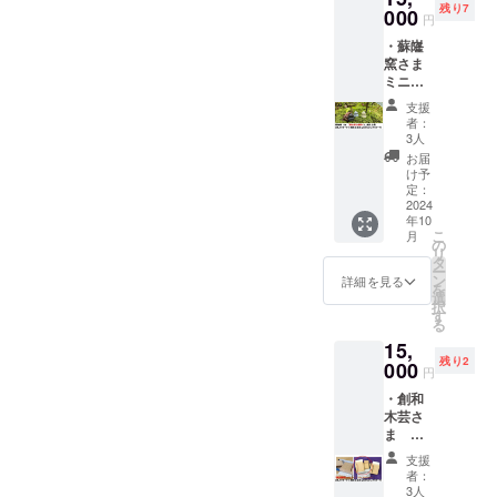
は2025
ます。
示価格
残り7
ます。
000
50mm×
本セッ
年3月ま
円
A4サイ
変更に
・株式
50mm
トで
でとな
ズの書
なって
・蘇嶐
会社
） 有名
す。 ●
り、ユ
類も収
ます。
窯さま
Qretho
デザイ
すべて
ニ
納可能
ご注意
ミニ縄
nのス
ナーに
手作業
フォー
で、日
くださ
文土偶
テッ
デザイ
で作っ
ムは3L
支援
常使い
い。 サ
・お礼
カー
ンして
ていま
者：
サイズ
に最適
イズ:
の動画
（ス
もらっ
3人
す。色
を希望
です。
W(40+1
URLを
テッ
た
や絵柄
お届
してい
評判が
0)cm×H
書いた
カーサ
Qretho
け予
が写真
ます
よかっ
32.5cm
URL又
イズ：
定：
nの会社
と異な
が、黒
たので
素材: 布
はQR
2024
約
ロゴの
る場合
いズボ
別色の
年10
コード
50mm×
ステッ
がござ
ンは持
紺を追
こ
月
を添付
50mm
の
カーと
いま
参可能
加しま
リ
いたし
） ・週
タ
週末工
す。あ
です。
した。
ー
ます。
末工芸
ン
芸ス
詳細を見る
らかじ
最近の
しかし
を
・株式
ステッ
選
テッ
めご了
経験と
前が限
択
会社
カー
す
カーに
承くだ
して、
定の価
る
Qretho
（ス
感謝の
さいま
やっぱ
格でし
15,
nのス
テッ
気持ち
せ。 ●
〇ス
たので
残り2
テッ
000
カーサ
を込め
匁とは
円
テー〇
提示価
カー
イズ：
た、お
重さの
やホテ
格変更
・創和
（ス
約
礼の
こと
ル朝食
になっ
木芸さ
テッ
50mm×
メッ
で、１
ビュッ
てま
ま 名
カーサ
50mm
セージ
匁＝
フェ、
す。ご
刺ケー
イズ：
） 前田
動画の
3.75gで
支援
が〇こ
注意く
ス
約
さまよ
ＵＲＬ
者：
す。
などで
ださ
（パー
50mm×
りクラ
3人
をお送