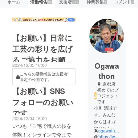
ホーム
支援者
仲間募集
コメント
活動報告
99+
1
3
30
【お願い】日常に
工芸の彩りを広げ
るご協力をお願い
Ogawa
2024/12/05 16:00
します！
thon
こちらの活動報告は支援者
限定の公開です。
京都府
【お願い】SNS
初めてのプ
ロジェクト
フォローのお願い
です
小川 清誠で
です。
す。みんな
2024/12/04 16:00
からはオガ
いつも『自宅で職人の技を
ワソンと呼
ogawathon
体験！オンラインで今まで
ばれていま
https://www.facebook.com/ogawa.kiyosei