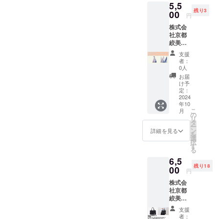
Harvest Journey Kameokaと
られ
上げ、持続
5,5
＋週末
まし
で結ぶ
https://www.instagram.com/t
させて
た、手
残り3
工芸＆
00
た。 木
位置に
可能なビジ
いうイベントがあります。
いただ
円
ぬぐい
Qretho
amurashogundo/◆株式会社
綿生地
よって
いた場
生地 ・
ネスモデル
株式会
nステッ
亀岡市内のお店・工房・畑
を使用
長さが
合にお
綿１０
西川紙業（週末工芸で箱製
社京都
カー付
の構築に挑
し、素
調節で
いても
０％
等が食べる、体験するを楽
絞美
京鹿の
材の自
きま
返金は
戦し続けま
作でお世話に！）Instagram:
京 さ
子絞の
然なイ
す。布
いたし
支援
しめるイベントになってお
す。
ま
伝統技
メージ
が重
者：
https://www.instagram.com/n
かねま
KIZOM
法の一
を生か
0人
なった
ります。
す。
É a.un
つであ
ishikawashigyo/◆週末工芸
してナ
部分は
お届
バッグ
る「縫
https://www.harvestjourney.c
チュラ
け予
ポケッ
X（旧Twitter）:
Cotton
い締め
定：
ルカ
トに
om/ja/harvest-gala/もしお時
Eco
2024
絞り」
ラーに
なって
https://x.com/syumatsukogei
年10
縫締
を施
仕上げ
いま
間あるかたは亀岡にいって
こ
月
（ブ
し、全
の
ていま
す。 素
Instagram:
リ
ルー×ピ
体に色
タ
す。 持
材：本
ほしいな。
ー
ンク）
を重ね
ン
https://www.instagram.com/s
ち手を
詳細を見る
体は木
を
お礼
合わせ
選
結んで
綿100％
択
yumatsukogei/ フォローいた
メッ
てぼか
す
使うの
サイ
る
セージ
し風に
で結ぶ
ズ：Ｈ
だくことで、プロジェクト
6,5
＋週末
染めて
位置に
38㎝
残り18
工芸＆
00
個性を
よって
（+37
円
に関わる多くの方々の想い
Qretho
出しま
長さが
㎝）×Ｗ
株式会
nステッ
した。
や活動を感じていただける
調節で
35㎝
社京都
カー付
木綿生
きま
絞美
と思います。どうぞよろし
京鹿の
地を使
す。布
京 さ
子絞の
用し、
が重
支援
くお願いいたします！
ま ・
伝統技
素材の
なった
者：