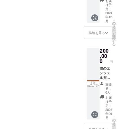
も提供
ます。
お届
す。 サ
等取締
） ・週
格的な
び苑さ
いたし
け予
お断り
イズ：
法第22
末工芸
仏像か
まよ
定：
ます
させて
85cm×
条及び
ステッ
ら可愛
2024
り、本
が、小
いただ
150cm
軽犯罪
年12
カー
らしい
ろうけ
川一人
いた場
法第1条
こ
月
（ス
童仏ま
つ染め
の
での対
合にお
第2号に
リ
テッ
で皆様
技法で
タ
応とな
いても
より禁
ー
カーサ
に愛さ
熟練職
ン
るた
詳細を見る
返金は
止され
を
イズ：
れる仏
人が製
選
め、完
いたし
ていま
択
約
像を制
作した
す
璧を求
かねま
す。 ま
る
50mm×
作した
綿のれ
められ
す。
た、18
200
50mm
いと語
んを返
る方に
歳未満
） 京都
る三浦
,00
礼品と
は適さ
の方は
デニム
耀山氏
して提
0
ないか
円
本プロ
さまか
の仏像
供いた
もしれ
ジェク
ら新た
が特別
僕のエ
だきま
ません
トを支
に
に返礼
ンジェ
した。
ので、
援する
「SIZU
品とし
ル探し
白文字
その点
ことは
KU
てご用
てま
で「心
ご理解
支援
できま
BAG」
意いた
す。 も
より感
くださ
者：
せん。
をクラ
だきま
し週末
謝。」
い。事
0人
ウド
した。
工芸を
と記さ
前に下
お届
ファン
微笑ま
心から
れたウ
見を行
け予
ディン
しい表
応援し
グイス
定：
い、実
グの返
情で蓮
たい人
2024
色のこ
施が難
年09
礼品と
の花
向けの
ののれ
しい施
こ
月
してご
（蓮
スペ
んは、
の
設の場
リ
提供い
台）の
シャル
柔らか
タ
合は、
ー
ただき
上に座
リター
なブッ