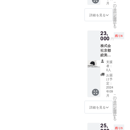
） ・週
の表情
の藍が
自然素
ｍｍ×35
こ
月
「私と
末工芸
の
を巧み
融合し
材の美
ｍｍ
リ
仕事に
ステッ
タ
に融合
た美し
しさが
ー
ついて
カー
ン
させま
詳細を見る
い青が
際立つ
を
雑談が
（ス
選
した。
特徴で
この名
択
できる
テッ
す
透明部
す。色
刺ケー
る
券」を
カーサ
分はガ
合いは
スは、
23,
ご提供
イズ：
ラスの
縦ライ
ビジネ
残り6
しま
000
約
清澄な
ンの段
円
スシー
す。対
50mm×
美しさ
染めグ
ンでも
株式会
象は関
50mm
を、そ
ラデー
一目置
社京都
西周辺
）
して不
ション
かれる
絞美
（京
Sione
透明部
に染め
こと間
京 さ
都、大
さまか
分は陶
上げら
支援
違いな
ま ・
阪、兵
ら、ク
芸の温
者：
れてお
しで
KIZOM
庫、奈
ラウド
0人
かみあ
り、独
す。限
É a.un
良、滋
ファン
る風合
お届
特の深
定品と
スカー
賀、和
ディン
け予
いを表
みと美
して、
フ 〈き
歌山）
定：
グ実施
現して
しさを
支援者
ん
2024
のエリ
時期の
いま
持って
の皆様
年09
ぎょ〉
アにお
夏を
す。 下
いま
にぜひ
こ
月
・お礼
住まい
の
テーマ
部には
す。サ
お届け
リ
の動画
の方
タ
に、わ
陶芸の
イズは
したい
ー
URLを
で、リ
ン
し座と
詳細を見る
焼き色
子供向
逸品で
を
書いた
アルで
選
こと座
を彷彿
け
す。
択
URL又
の1時間
す
を描い
とさせ
100cm
6.5cm×
る
はQR
の対談
たプ
るグラ
から
10.5cm
25,
コード
を通じ
レート
デー
XXXLま
×1.5cm
残り5
を添付
て、経