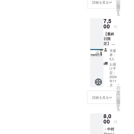
トー
カーサ
ン
ていま
詳細を見る
材：本
を
ト 紺
イズ：
選
す。 持
体は木
択
色 ・お
約
す
ち手を
綿100％
る
礼の動
50mm×
結んで
サイ
7,5
画URL
50mm
使うの
ズ：Ｈ
を書い
00
） ・週
で結ぶ
38㎝
円
たURL
末工芸
位置に
（+37
【最終
又はQR
ステッ
よって
㎝）×Ｗ
日限
コード
カー
長さが
35㎝
定】 こ
を添付
（ス
調節で
のクラ
いたし
テッ
きま
支援
ウド
ます。
カーサ
す。布
者：
ファン
・株式
イズ：
0人
が重
ディン
会社
約
なった
お届
グのリ
Qretho
50mm×
け予
部分は
ターン
nのス
定：
50mm
ポケッ
品とし
2024
テッ
）
トに
年11
て、
カー
「KIZO
なって
こ
月
「オガ
（ス
の
MÉ a.un
いま
リ
ワソン
テッ
タ
バッグ
す。 素
ー
による
カーサ
ン
〈mono
詳細を見る
材：本
を
ホール
イズ：
選
chrome
体は木
択
や洗い
約
す
〉Eco
綿100％
る
場での
50mm×
トー
サイ
8,0
ヘル
50mm
ト」
ズ：Ｈ
プ」を
00
） ・週
は、京
38㎝
円
ご提供
末工芸
鹿の子
（+37
・中村
しま
ステッ
絞の伝
㎝）×Ｗ
ローソ