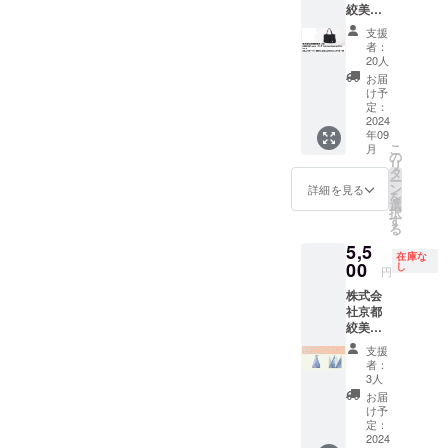
絞美
見やサ
げま
3~4ヶ月
ング終
心を伝
京 さ
ポート
す。
かかり
了後か
えるこ
支援
ま ・
が必要
「SIZU
ます。
ら2024
とがで
者：
KIZOM
です。
KU
もし遅
年12月
20人
きま
É a.un
この券
BAG」
くなる
まで、
す。 そ
お届
バッグ
を手に
は、伝
場合は
月に1回
け予
こに10
〈mono
した方
定：
統的な
すぐに
開催
文字以
chrome
2024
は、実
京友禅
連絡を
（計4
内の文
年09
〉Eco
際のオ
染めの
いたし
回） ・
字を入
こ
月
トート
ンライ
の
技術を
ます。
オンラ
れても
リ
・お礼
ン会議
タ
用いて
【商品
イン会
らえる
ー
の動画
に参加
ン
制作さ
につい
議での
詳細を見る
ように
を
URLを
してい
選
れ、日
てのご
直接参
しまし
択
書いた
ただ
す
常使い
注意】
加 ・プ
た。 備
る
URL又
き、私
にぴっ
・商品
ロジェ
考欄に
5,5
はQR
と一緒
たりな
は一体
クトの
入れて
在庫な
コード
00
にプロ
し
美しい
一体手
進行状
ほしい
円
を添付
ジェク
バッグ
作業で
況や課
文字を
株式会
いたし
トの課
です。
仕上げ
題につ
記入し
社京都
ます。
題解決
この機
を行っ
いて議
てくだ
絞美
・株式
や方向
会に、
てお
論 ・あ
さい。
京 さ
会社
性につ
特別な
り、高
なたの
MYのれ
支援
ま
Qretho
いて話
京都デ
レベル
アドバ
者：
んを楽
KIZOM
nのス
し合う
3人
ニムの
な均一
イスを
しんで
É a.un
テッ
ことが
アイテ
化を
くださ
お届
くださ
バッグ
カー
できま
け予
ムを手
図って
い ・お
い。 サ
Cotton
（ス
定：
す。あ
に入れ
おりま
名前な
イズ：
Eco
2024
テッ
なたの
てみて
すが、
どのイ
85cm×