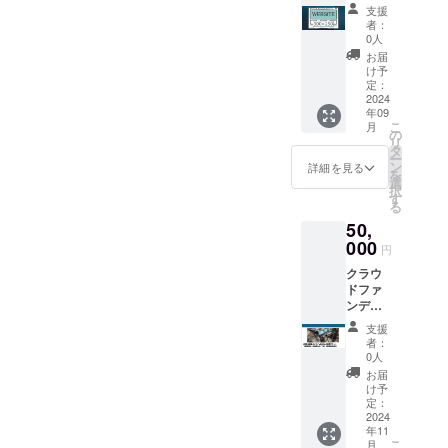
の違い
メージ
Qretho
ただき
きまし
代のデ
支援
がござ
をウェ
nのス
今後の
た。
者：
ザイン
いま
ブサイ
テッ
参考に
0人
「感
が融合
す。 一
トに掲
カー
させて
謝」の
お届
したこ
点もの
載する
（ス
いただ
け予
一言を
の行灯
の良さ
権利】
テッ
定：
きま
白文字
は、イ
とし
クラウ
2024
カーサ
す。 ク
でデザ
ンテリ
て、お
年09
ドファ
イズ：
ラウド
インし
アに温
こ
月
楽しみ
ンディ
約
の
ファン
たウグ
かみと
リ
頂けれ
ングの
50mm×
タ
ディン
イス色
独自性
ー
ばと思
ご支援
50mm
ン
グ終了
詳細を見る
のタペ
を加え
を
いま
者様の
） ・週
選
後に制
スト
ます。
択
す。
お名前
末工芸
す
作を開
リー
ぜひ、
る
ーーー
を、イ
ステッ
始しま
は、染
支援者
ーーー
50,
メージ
カー
す。
元しょ
の皆様
ーーー
で弊社
000
（ス
ZOOM
うび苑
円
にお届
ーーー
ウェブ
テッ
を活用
さまの
けした
ーーー
クラウ
サイト
カーサ
した勉
熟練の
い逸品
ーーー
ドファ
に掲載
イズ：
強会も
手に
です。
ーーー
ンディ
いたし
約
数回実
よっ
ーーー
ングの
ます。
50mm×
施しま
て、本
支援
ーーー
リター
この返
50mm
す。 梱
者：
ろうけ
ーーー
ン品と
礼品
） 染元
0人
包も京
つ染め
ーーー
して、
は、支
しょう
都西川
お届
で仕上
ーーー
最終日
援者の
び苑さ
け予
紙業さ
げられ
ー 商品
限定で
皆様に
定：
まよ
まの商
まし
情報：
「株式
2024
感謝の
り、本
品で梱
た。お
年11
プレー
会社
意を表
ろうけ
包して
部屋や
こ
月