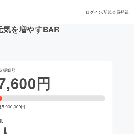
ログイン
/
新規会員登録
気を増やすBAR
うすぐ公開されます
支援総額
プロダクト
7,600
円
ファッション
スポーツ
,000,000円
数
ア
ソーシャルグッド
人