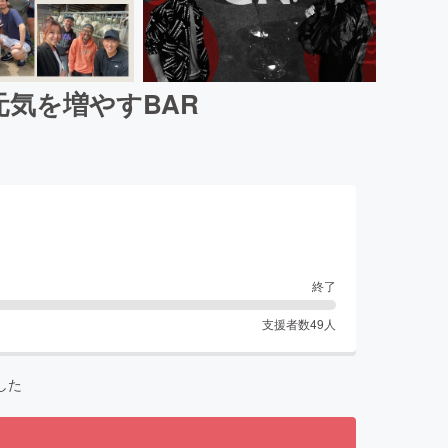
気を増やすBAR
終了
支援者数
49
人
した