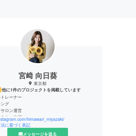
宮﨑 向日葵
東京都
他に1件のプロジェクトを掲載しています
ルトレーナー
チング
ンサロン運営
セミナー出演
instagram.com/himawari_miyazaki/
引法に基づく表記
メッセージを送る