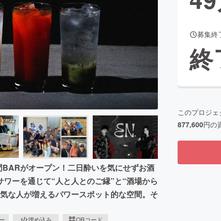
募集終
CAMPFIRE for Social Good
CAMPFIRE Creation
終
CAMPFIREふるさと納税
machi-ya
コミュニティ
このプロジェ
877,600
円の
門BARがオープン！二日酔いを気にせずお酒
ワーを通じて“人と人とのご縁”と“酒場から
元気な人が増えるパワースポット的な空間。そ
ピー
埋め込み
QRコード