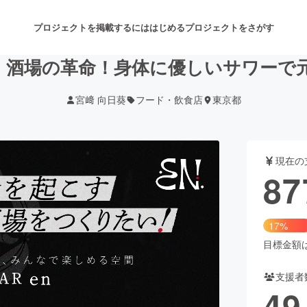
プロジェクトを掲載するには
はじめる
プロジェクトをさがす
】酒場の革命！身体に優しいサワーで元
宮﨑 向日葵
フード・飲食店
東京都
注目のリターン
注目の新着プロジェクト
募集終了が近いプロジェクト
も
現在の
音楽
舞台・パフォーマンス
87
ゲーム・サービス開発
フード・飲食店
17%
書籍・雑誌出版
アニメ・漫画
目標金額は5
支援者
チャレンジ
ビューティー・ヘルスケ
49