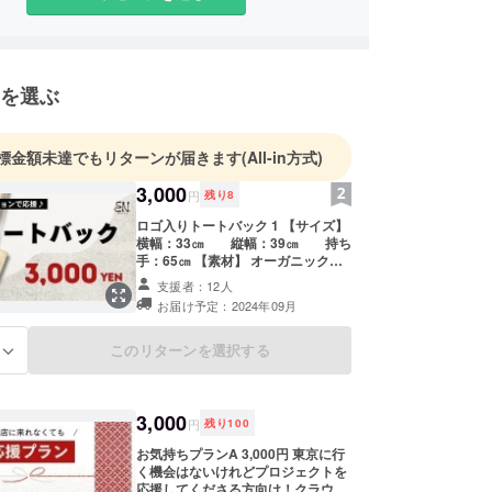
を選ぶ
標金額未達でもリターンが届きます
(All-in方式)
3,000
円
残り
8
ロゴ入りトートバック 1 【サイズ】
横幅：33㎝ 縦幅：39㎝ 持ち
手：65㎝ 【素材】 オーガニック
コットン 東京にいらっしゃる機会が
支援者：12人
ない方も、enを応援していただける
お届け予定：2024年09月
ロゴ入りトートバック！「何のバッ
グなの？」と話しかけられた際は
「体になるべく優しいもので作った
このリターンを選択する
る
お酒を提供しているバーなんだけ
ど…」と、ぜひenの話をしていただ
けると喜びます！ お買い物のエコ
バックとしても、ファッションにも
3,000
円
残り
100
馴染みやすいオーガニックコットン
素材のトートバックです。 発送方
お気持ちプランA 3,000円 東京に行
法：レターパック 「お届け先住所」
く機会はないけれどプロジェクトを
へ2024年9月より順次配送予定で
応援してくださる方向け！クラウド