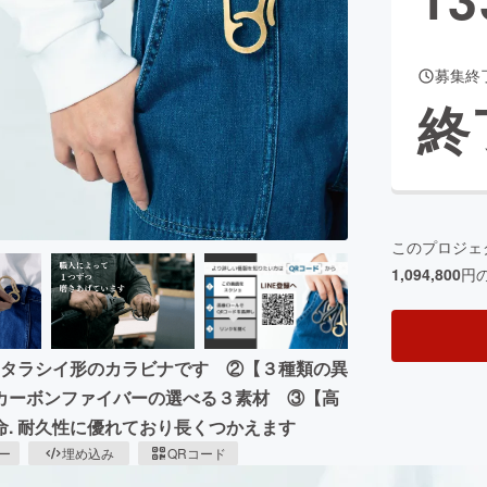
募集終
CAMPFIRE for Social Good
CAMPFIRE Creation
終
CAMPFIREふるさと納税
machi-ya
コミュニティ
このプロジェ
1,094,800
円
アタラシイ形のカラビナです ②【３種類の異
カーボンファイバーの選べる３素材 ③【高
. 耐久性に優れており長くつかえます
ピー
埋め込み
QRコード