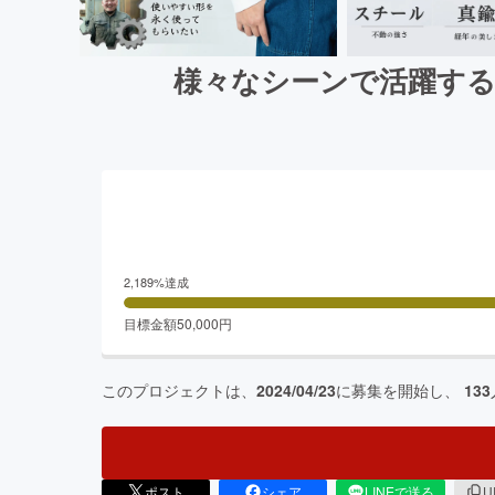
様々なシーンで活躍する
2,189
%達成
目標金額
50,000
円
このプロジェクトは、
2024/04/23
に募集を開始し、
133
ポスト
シェア
LINEで送る
U