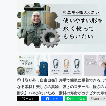
まちづくり・地域活性化
①【取り外し自由自在】片手で簡単に脱着できる. 
なる素材】美しさの真鍮、強さのスチール、軽さの
耐久】バネがないため、素材の寿命がカラビナの寿命
ポスト
シェア
LINEで送る
URLコ