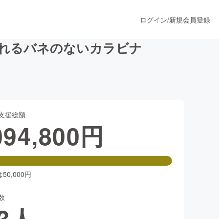
ログイン
/
新規会員登録
られるバネのないカラビナ
うすぐ公開されます
支援総額
プロダクト
094,800
円
ファッション
スポーツ
0,000円
数
ア
ソーシャルグッド
3
人