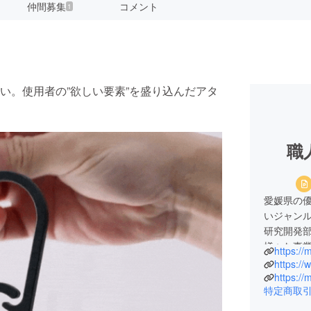
仲間募集
コメント
1
い。使用者の”欲しい要素”を盛り込んだアタ
職
愛媛県の
いジャン
研究開発
様々な事
https:/
ラシイ挑
https:/
を願いい
https:/
特定商取