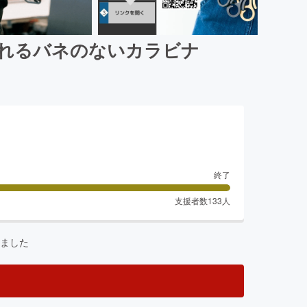
られるバネのないカラビナ
終了
支援者数
133
人
ました