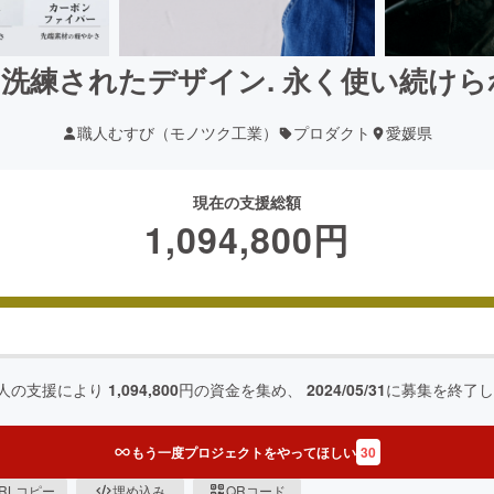
洗練されたデザイン. 永く使い続け
職人むすび（モノツク工業）
プロダクト
愛媛県
現在の支援総額
1,094,800
円
人の支援により
1,094,800
円の資金を集め、
2024/05/31
に募集を終了し
もう一度プロジェクトをやってほしい
30
RLコピー
埋め込み
QRコード