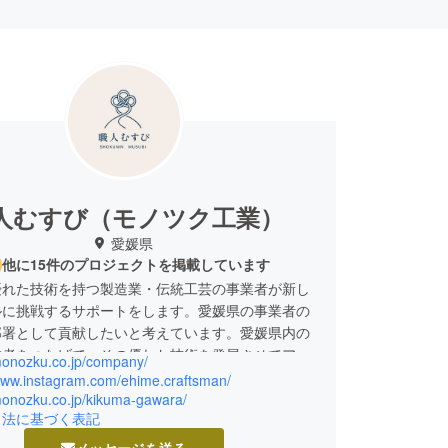
人むすび（モノツク工業）
愛媛県
他に15件のプロジェクトを掲載しています
優れた技術を持つ製造業・伝統工芸の事業者が新し
ルに挑戦するサポートをします。愛媛県の事業者の
部署として貢献したいと考えています。愛媛県内の
業者をつなげて、その優れた技術を発展させてアタ
/monozku.co.jp/company/
戦に取り組んでいきたいと考えていますので、応援
/www.instagram.com/ehime.craftsman/
たします。
/monozku.co.jp/kikuma-gawara/
引法に基づく表記
メッセージを送る