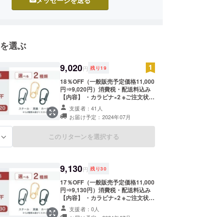
を選ぶ
9,020
円
残り
19
18％OFF（一般販売予定価格11,000
円⇒9,020円）消費税・配送料込み
【内容】 ・カラビナ×2 ※ご注文状
況、使用部材の供給状況、製造工程
支援者：41人
上の都合等により出荷時期が遅れる
お届け予定：2024年07月
場合があります
このリターンを選択する
る
9,130
円
残り
30
17％OFF（一般販売予定価格11,000
円⇒9,130円）消費税・配送料込み
【内容】 ・カラビナ×2 ※ご注文状
況、使用部材の供給状況、製造工程
支援者：0人
上の都合等により出荷時期が遅れる