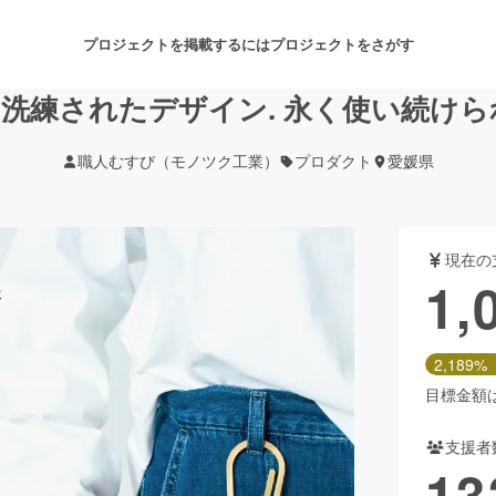
プロジェクトを掲載するには
プロジェクトをさがす
洗練されたデザイン. 永く使い続け
職人むすび（モノツク工業）
プロダクト
愛媛県
注目のリターン
注目の新着プロジェクト
募集終了が近いプロジェクト
も
現在の
音楽
舞台・パフォーマンス
1,
ゲーム・サービス開発
フード・飲食店
2,189%
書籍・雑誌出版
アニメ・漫画
目標金額は5
支援者
チャレンジ
ビューティー・ヘルスケ
13