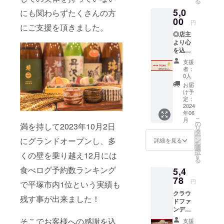
る
まで ※
5,0
おつり
にも関わらずたくさんの方
は出ま
00
円
にご支援を頂きました。
せんの
◎店主
で予め
より心
ご了承
を込め
下さい
た手紙
※その他
支援
◎『酒
クーポ
者：
処 酔
ンや割
0人
為』で
引との
お届
ご利用
併用は
け予
いただ
できま
定：
ける食
2024
せん
年06
事券
こ
月
¥6,000
の
満を持して2023年10月2日
リ
分 ※有
タ
ー
効期限
にグランドオープンし、多
ン
詳細を見る
を
2024年
選
択
くの壁を乗り越え12月には
12月末
す
る
まで ※
食べログ予約数ランキング
5,4
おつり
は出ま
78
円
で平塚市内1位という実績も
せんの
クラウ
で予め
残す事が出来ました！
ドファ
ご了承
ンディ
下さい
ング限
※その他
そこでお客様への感謝を込
支援