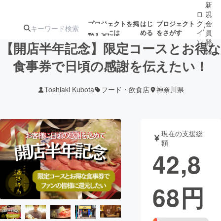
新
ロ
規
グ
会
プロジェクトを掲
はじ
プロジェクト
/
載するには
める
をさがす
イ
員
ン
登
【開店半年記念】限定コースとお得な
録
食事券で日頃の感謝を伝えたい！
人気のプロ
注目のリ
注目の新着プロ
募集終了が近いプ
もうすぐ公開
Toshiaki Kubota
フード・飲食店
神奈川県
ジェクト
ターン
ジェクト
ロジェクト
されます
アート・写真
音楽
現在の支援総
額
42,8
テクノロジー・ガジェット
ゲーム・サ
68
円
映像・映画
書籍・雑誌
ビジネス・起業
チャレンジ