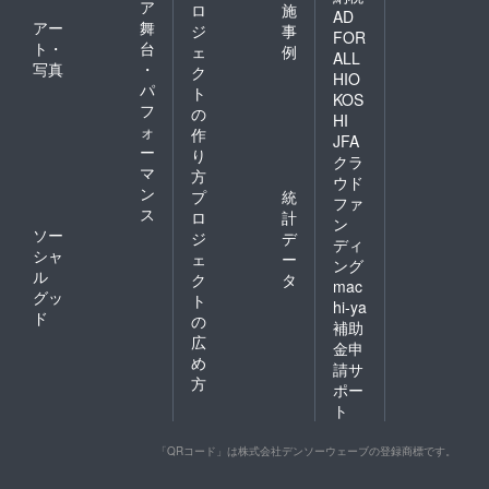
ア
ロ
施
AD
アー
舞
ジ
事
FOR
ト・
台
ェ
例
ALL
写真
・
ク
HIO
パ
ト
KOS
フ
の
HI
ォ
作
JFA
ー
り
クラ
マ
方
ウド
ン
プ
統
ファ
ス
ロ
計
ン
ソー
ジ
デ
ディ
シャ
ェ
ー
ング
ル
ク
タ
mac
グッ
ト
hi-ya
ド
の
補助
広
金申
め
請サ
方
ポー
ト
「QRコード」は株式会社デンソーウェーブの登録商標です。