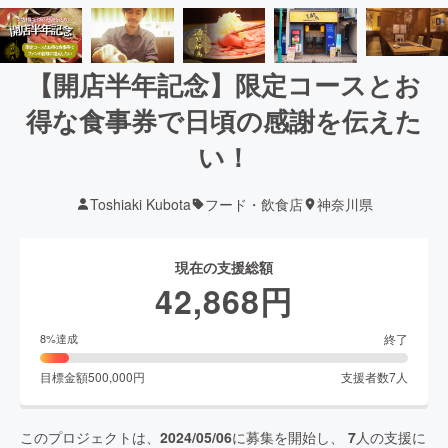
【開店半年記念】限定コースとお
得な食事券で日頃の感謝を伝えた
い！
Toshiaki Kubota
フード・飲食店
神奈川県
現在の支援総額
42,868
円
終了
8
%達成
目標金額
500,000
円
支援者数
7
人
このプロジェクトは、
2024/05/06
に募集を開始し、
7
人の支援に