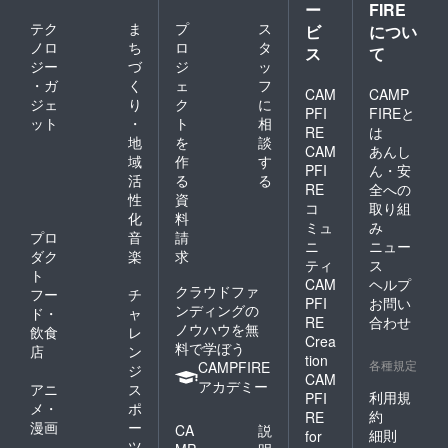
ー
FIRE
テク
ま
プ
ス
ビ
につい
ノロ
ち
ロ
タ
ス
て
ジー
づ
ジ
ッ
・ガ
く
ェ
フ
CAM
CAMP
ジェ
り
ク
に
PFI
FIREと
ット
・
ト
相
RE
は
地
を
談
CAM
あんし
域
作
す
PFI
ん・安
活
る
る
RE
全への
性
資
コ
取り組
化
料
ミュ
み
プロ
音
請
ニ
ニュー
ダク
楽
求
ティ
ス
ト
CAM
ヘルプ
クラウドファ
フー
チ
PFI
お問い
ンディングの
ド・
ャ
RE
合わせ
ノウハウを無
飲食
レ
Crea
料で学ぼう
店
ン
tion
各種規定
CAMPFIRE
ジ
CAM
アカデミー
アニ
ス
利用規
PFI
メ・
ポ
約
RE
漫画
ー
CA
説
細則
for
ツ