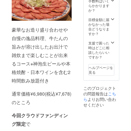
手数料はいく
らかかります
か？
目標金額に届
かなかった場
豪華なお造り盛り合わせや
合どうなりま
すか？
自慢の逸品料理、牛たんの
支援で困った
旨みが溶け出したお出汁で
時はどこに相
談したらいい
雑炊まで楽しむことが出来
ですか？
るコース※神泡生ビールや本
ヘルプページを
格焼酎・日本ワインを含む2
見る
時間飲み放題付き
このプロジェクト
通常価格¥6,980(税込¥7,678)
の問題報告は
こち
ら
よりお問い合わ
のところ
せください
今回クラウドファンディン
グ限定
で