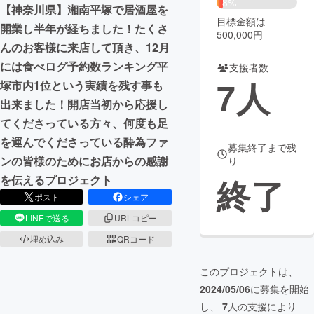
8%
【神奈川県】湘南平塚で居酒屋を
目標金額は
まちづくり・地域活性化
開業し半年が経ちました！たくさ
500,000円
んのお客様に来店して頂き、12月
には食べログ予約数ランキング平
支援者数
CAMPFIRE for Social Good
CAMPFIRE Creation
7
人
塚市内1位という実績を残す事も
CAMPFIREふるさと納税
machi-ya
コミュニティ
出来ました！開店当初から応援し
てくださっている方々、何度も足
を運んでくださっている酔為ファ
募集終了まで残
ンの皆様のためにお店からの感謝
り
終了
を伝えるプロジェクト
ポスト
シェア
LINEで送る
URLコピー
埋め込み
QRコード
このプロジェクトは、
2024/05/06
に募集を開始
し、
7
人の支援により