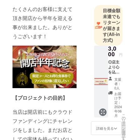
たくさんのお客様に支えて
目標金額
未達でも
頂き開店から半年を迎える
リターン
事が出来ました。ありがと
が届きま
す
(All-in
うございます！
方式)
3,0
00
円
◎店主
より心
を込め
た手紙
支援
◎『酒
者：
処 酔
0人
為』で
お届
ご利用
【プロジェクトの目的】
け予
いただ
定：
ける食
2024
当店は開店前にもクラウド
年06
事券
こ
月
¥3,500
の
ファンディングにチャレン
リ
分 ※有
タ
ー
効期限
ン
詳細を見る
ジをしました。まだお店と
を
2024年
選
択
12月末
す
しての実体を持っていない