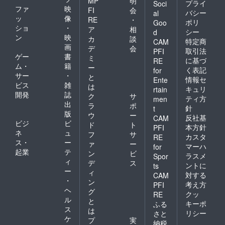
MP
明
プライ
Soci
ファ
映
FI
会
バシー
al
ッ
像
RE
・
ポリ
Goo
ショ
・
ア
相
シー
d
ン
映
カ
談
特定商
CAM
画
デ
会
取引法
PFI
ゲー
書
ミ
に基づ
RE
ム・
籍
ー
く表記
for
サー
・
と
情報セ
Ente
ビス
雑
は
キュリ
rtain
開発
誌
ク
サ
ティ方
men
出
ラ
ポ
針
t
版
ウ
ー
反社基
CAM
ビジ
ビ
ド
ト
本方針
PFI
ネ
ュ
フ
サ
カスタ
RE
ス・
ー
ァ
ー
マーハ
for
起業
テ
ン
ビ
ラスメ
Spor
ィ
デ
ス
ントに
ts
ー
ィ
対する
CAM
・
ン
考え方
PFI
ヘ
グ
クッ
RE
ル
と
キーポ
ふる
ス
は
リシー
さと
ケ
プ
実
納税