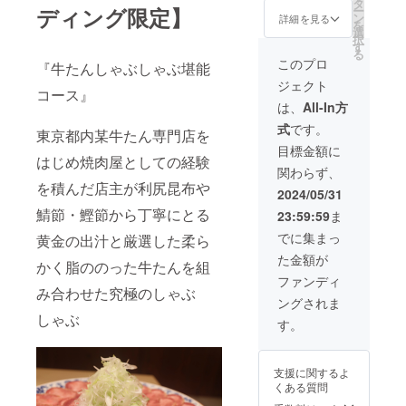
分
タ
ディング限定】
ー
(¥5,000
ン
詳細を見る
を
×3枚) ※
選
択
有効期
す
る
限 2024
このプロ
『牛たんしゃぶしゃぶ堪能
年12月
ジェクト
末まで
コース』
※おつり
は、
All-In方
は出ま
式
です。
せんの
東京都内某牛たん専門店を
で予め
目標金額に
はじめ焼肉屋としての経験
ご了承
関わらず、
下さい
を積んだ店主が利尻昆布や
※その他
2024/05/31
クーポ
鯖節・鰹節から丁寧にとる
23:59:59
ま
ンや割
引との
でに集まっ
黄金の出汁と厳選した柔ら
併用は
た金額が
できま
かく脂ののった牛たんを組
せん
ファンディ
み合わせた究極のしゃぶ
ングされま
しゃぶ
す。
支援に関するよ
くある質問