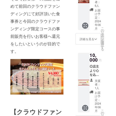
定 『牛
クーポ
者：
たん
ンや割
めて前回のクラウドファン
6人
しゃぶ
引との
お届
ディングにて好評頂いた食
しゃぶ
併用は
け予
堪能
できま
定：
事券と今回のクラウドファ
コー
2024
せん
年06
ス』招
ンディング限定コースの事
こ
月
待チ
の
リ
ケット
タ
前販売を行いお客様へ還元
ー
※1枚に
ン
詳細を見る
を
つき1名
選
をしたいというのが目的で
択
様分と
す
る
なりま
す。
10,
す。 ※
有効期
000
円
限 2024
◎店主
年12月
より心
末まで
を込め
※その他
た手紙
クーポ
支援
◎『酒
ンや割
者：
処 酔
引との
1人
為』で
併用は
お届
ご利用
できま
け予
いただ
せん
定：
ける食
2024
年06
事券
【クラウドファン
こ
月
¥15,000
の
リ