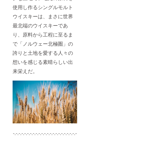
Lショッ
使用し作るシングルモルト
プ＆オ
ンライ
ウイスキーは、まさに世界
ン
ショッ
最北端のウイスキーであ
プ・冒
り、原料から工程に至るま
険の仲
間メン
で「ノルウェー北極圏」の
バー
カー
誇りと土地を愛する人々の
ド」の
支援者
想いを感じる素晴らしい出
になっ
ていた
来栄えだ。
だいた
方は、
実店舗
来店時
にそれ
を証明
する
メール
等を店
舗ス
タッフ
にお見
-.-.-.-.-.-.-.-.-.-.-.-.-.-.-.-.-.-.-.-.-.-.-
せいた
だく