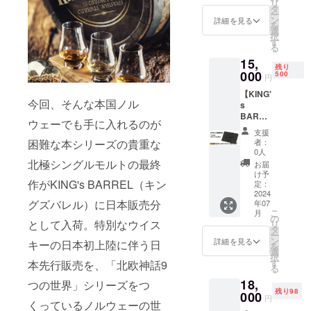
リ
を行ってい
権）】
内容
タ
ー
有効期
THANK
ン
詳細を見る
ます。
を
間中、
YOU
選
「KING’s
択
横浜ス
カード
す
る
タジア
BARREL（キ
x 1枚 ス
15,
ム前の
テッ
ングズバレ
残り
KING's
000
カー x 1
500
円
ル）」＝王
BARRE
枚
【KING'
Lの実店
（税・
様の樽 の
今回、そんな本国ノル
s
舗での
送料込
名に相応し
BARRE
み使え
み）
ウェーでも手に入れるのが
Lショッ
い本当に美
る会員
支援
プ＆オ
特典付
困難な本シリーズの貴重な
者：
味しいと
ンライ
きメン
0人
思ったお酒
ン
バー
北極シングルモルトの最終
お届
ショッ
カー
のみを日本
け予
作がKING's BARREL（キン
プ・冒
ド。新
定：
輸入元とし
険の仲
2024
たなウ
グズバレル）に日本販売分
年07
て蒸溜所と
間メン
イス
こ
月
バー
キーを
の
二人三脚で
として入荷。特別なウイス
リ
カード
求める
タ
ご紹介して
ー
（特別
旅の仲
ン
詳細を見る
キーの日本初上陸に伴う日
を
会員
いきます。
間とし
選
択
権）】
て以下
す
本先行販売を、「北欧神話9
る
有効期
の特典
18,
間中、
つの世界」シリーズをつ
がつい
残り98
横浜ス
000
てきま
円
くっているノルウェーの世
タジア
す。