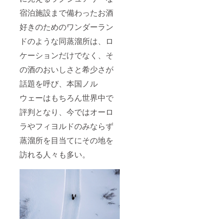
ルトウ
タッフ
り。
ショッ
BARRE
トウイ
イス
にお見
宿泊施設まで備わったお酒
【特典
プ・冒
Lショッ
スキー /
キー /
せいた
４】
険の仲
プ＆オ
46% /
46% /
だく
好きのためのワンダーラン
KING's
間メン
ンライ
500ml ×
500ml ×
と、メ
BARRE
バー
ン
1本
ドのような同蒸溜所は、ロ
1本（通
ンバー
Lがラン
カード
ショッ
BIVRO
常販売
カード
ダムで
（特別
ケーションだけでなく、そ
プ・冒
ST オリ
価格
発送前
各メン
会員
険の仲
ジナル
29,000
でもメ
の酒のおいしさと希少さが
バー様
権） 有
間メン
グラ
円） ※
ンバー
のドイ
効期間
バー
ス 1個
これは
割引を
話題を呼び、本国ノル
ツ/ヴァ
中、横
カー
グラス
お酒で
ご利用
イキン
浜スタ
ド」の
サイ
す。20
になれ
ウェーはもちろん世界中で
グ名を
ジアム
支援者
ズ：高
才未満
ます。
付け、
前の
になっ
さ約
の方は
評判となり、今ではオーロ
＊オン
カード
KING's
ていた
11.5cm
購入不
ライン
にスタ
BARRE
ラやフィヨルドのみならず
だいた
、底面
可とな
ショッ
ンプし
Lの店舗
方は、
φ約
りま
プでの
蒸溜所を目当てにその地を
ます。
＆公式
実店舗
4.5cm ※
す。
メン
＊店舗
オンラ
来店時
これは
バー割
訪れる人々も多い。
ではそ
イン
にそれ
お酒で
引開始
のお名
ショッ
を証明
す。20
は
前でお
プでの
する
才未満
2024/7/
呼びし
み使え
メール
の方は
1から1
ます。
る会員
等を店
購入不
年間で
（オプ
特典付
舗ス
可とな
す。
ション
きメン
タッフ
りま
（税・
でお好
バー
にお見
す。
送料込
きな性
カー
せいた