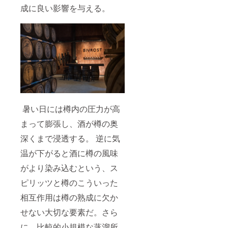
成に良い影響を与える。
購入不
可不可
となり
ます。
暑い日には樽内の圧力が高
まって膨張し、酒が樽の奥
深くまで浸透する。 逆に気
温が下がると酒に樽の風味
がより染み込むという、ス
ピリッツと樽のこういった
相互作用は樽の熟成に欠か
せない大切な要素だ。さら
に、比較的小規模な蒸溜所