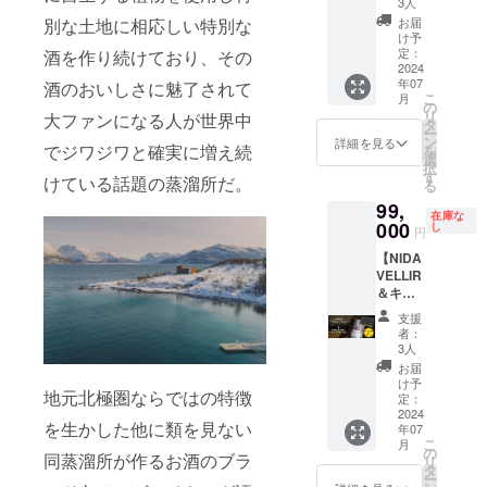
フハイ
店舗に
販売予
3人
い） 1
限定の
なりま
■内容
す。20
カー
できま
ト】 限
ムの飲
てメン
定価格
別な土地に相応しい特別な
年間有
リミ
お届
す。
BIVRO
才未満
ド。
す。 ＊
定3セッ
み比べ
バー限
に対す
け予
効：
テッド
（税・
STミッ
の方は
【特典
7％OFF
トの
セット
定：
酒を作り続けており、その
定のテ
るもの
2024/7/
商品の
送料込
ドガル
購入不
１】メ
は当ク
み！
2024
を限定
イス
です。
1から
ため、
み）
ド 本数
可とな
ンバー
年07
酒のおいしさに魅了されて
ラファ
BIVRO
25セッ
ティン
本クラ
2025/6/
このプ
限定 北
りま
こ
月
期間
ンの
ST『北
トのみ
の
グあ
ウド
30ま
ロジェ
極 シン
す。
リ
大ファンになる人が世界中
中、い
み！当
欧神話9
予定販
タ
り。
ファン
で。 た
クト終
グルモ
ー
つでも
クラ
つの世
売価格
ン
【特典
ディン
詳細を見る
だし、
了後に
ルトウ
でジワジワと確実に増え続
を
12％OF
ファン
界シ
から
選
４】
グにお
2024/7/
当社確
イス
択
Fでお買
終了後
リー
19,000
す
KING's
けるこ
1以前に
保在庫
けている話題の蒸溜所だ。
キー /
る
い物が
に会員
ズ』 本
円オフ
BARRE
のプロ
実店舗
分が
46% /
できま
99,
になっ
数限定
にてご
Lがラン
ジェク
がオー
残った
500ml ×
在庫な
す。 ＊
た場合
北極シ
000
提供致
し
ダムで
トにて
プンし
場合に
円
1本（販
12％OF
のメン
ングル
しま
各メン
「BIVR
ている
限り通
売予定
Fは当ク
【NIDA
バー割
モルト
す。
バー様
OST
場合、
常販売
価格
ラファ
VELLIR
引は
ウイス
58,000
のドイ
ミッド
当リ
を致し
29,000
ンの
＆キン
5％OFF
キー第4
円
ツ/ヴァ
ガルド
ターン
ます。
円） ※
み！当
グズバ
となり
番
→39,00
イキン
北極シ
の支援
■内容
支援
これは
クラ
レル会
ます。
「ヨー
0円
グ名を
ングル
者：
者様
BIVRO
お酒で
ファン
員権
＊楽天
トゥン
（税・
3人
付け、
モルト
は、実
STヴァ
す。20
終了後
SET限
ショッ
ハイ
送料込
カード
ウイス
お届
店舗来
ナハイ
才未満
に会員
定3セッ
プは適
ム」と
み） ※
け予
にスタ
キー」
店時に
ム 本数
の方は
地元北極圏ならではの特徴
になっ
ト】
用外。
蒸溜所
定：
割引率
ンプし
の日本
それを
限定 北
購入不
た場合
BIVRO
2024
【特典
でも使
は製品
ます。
先行販
証明す
極シン
可とな
を生かした他に類を見ない
年07
のメン
ST『北
３】実
用され
本体の
＊店舗
売を行
るメー
グルモ
りま
こ
月
バー割
欧神話9
店舗に
ている
の
販売予
ではそ
いま
ル等を
ルトウ
同蒸溜所が作るお酒のブラ
す。
リ
引は
つの世
てメン
BIVRO
タ
定価格
のお名
す。本
店舗ス
イス
ー
10％OF
界シ
バー限
STオリ