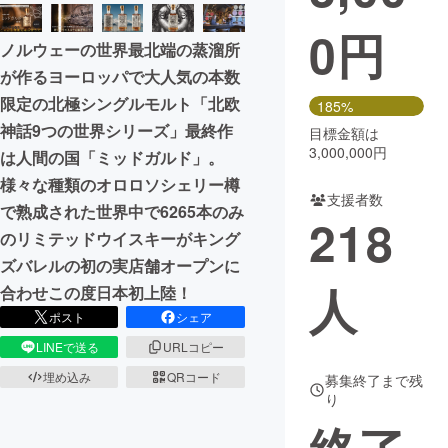
0
円
まちづくり・地域活性化
ノルウェーの世界最北端の蒸溜所
が作るヨーロッパで大人気の本数
CAMPFIRE for Social Good
CAMPFIRE Creation
限定の北極シングルモルト「北欧
185%
CAMPFIREふるさと納税
machi-ya
コミュニティ
神話9つの世界シリーズ」最終作
目標金額は
3,000,000円
は人間の国「ミッドガルド」。
様々な種類のオロロソシェリー樽
支援者数
で熟成された世界中で6265本のみ
218
のリミテッドウイスキーがキング
ズバレルの初の実店舗オープンに
人
合わせこの度日本初上陸！
ポスト
シェア
LINEで送る
URLコピー
埋め込み
QRコード
募集終了まで残
り