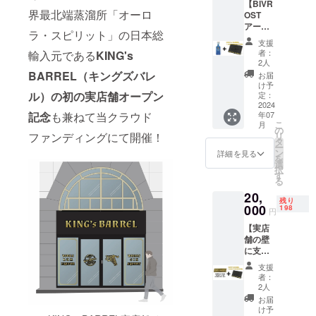
【BIVR
ム前の
【特典
界最北端蒸溜所「オーロ
OST
KING's
１】メ
アーク
BARRE
ンバー
ラ・スピリット」の日本総
ティッ
Lの店舗
期間
支援
クジン
＆
中、い
者：
輸入元である
KING's
＆
KING's
つでも
2人
KING's
BARRE
BARREL（キングズバレ
12％OF
お届
BARRE
L公式オ
Fでお買
け予
Lショッ
ル）の初の実店舗オープン
ンライ
定：
い物が
プ＆オ
2024
ン
できま
記念
も兼ねて当クラウド
年07
ンライ
ショッ
す。 ＊
こ
月
ン
プでの
の
12％OF
ファンディングにて開催！
リ
ショッ
み使え
タ
Fは当ク
ー
プ・冒
る会員
ン
ラファ
詳細を見る
を
険の仲
特典付
選
ンの
択
間メン
きメン
す
み！当
る
バー
バー
クラ
20,
カード
カー
ファン
残り
（特別
000
ド。新
198
終了後
円
会員
たなウ
に会員
【実店
権）】
イス
になっ
舗の壁
限定100
キーを
た場合
に支援
セッ
求める
のメン
者の方
ト！
旅の仲
バー割
支援
のネー
BIVRO
間とし
引は
者：
ムプ
ST「ア
て以下
2人
10％OF
レート
ーク
の特典
Fとなり
お届
を掲げ
ティッ
がつい
け予
ます。