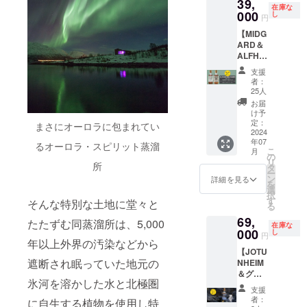
39,
い物が
数限定
KING's
のセッ
メール
北極シ
保在庫
個 マグ
在庫な
（ショ
に会員
できま
北極シ
000
BARRE
ト。 ＊
し
等を店
ングル
分が
円
サイ
ップ＆
になっ
す。 ＊
ングル
Lがラン
このリ
舗ス
モルト
残った
ズ：高
オンラ
た場合
【MIDG
7％OFF
モルト
ダムで
ターン
タッフ
ウイス
場合に
さ約
イン
のメン
ARD＆
は当ク
ウイス
各メン
には
にお見
キー」
限り通
8cm、
ショッ
バー割
ALFHEI
ラファ
キーを
バー様
「BIVR
せいた
の日本
常販売
底面φ
プ・冒
引は
M飲み
ンの
限定10
のドイ
OST
だく
先行販
を致し
支援
約8cm
険の仲
10％OF
比べ
み！当
セット
ツ/ヴァ
ミッド
と、メ
売を行
者：
ます。
（税・
間メン
Fとなり
SET限
クラ
のみ予
イキン
ガルド
25人
ンバー
いま
■内容
送料込
バー
ます。
定25
ファン
定販売
グ名を
北極シ
カード
す。本
お届
BIVRO
み） ※
カード
＊実店
セッ
終了後
価格か
付け、
ングル
け予
発送前
数限定
STミッ
これは
（特別
舗にて
ト】
に会員
ら
定：
カード
モルト
まさにオーロラに包まれてい
でもメ
のリミ
ドガル
お酒で
会員
お買い
BIVRO
2024
になっ
26,000
にスタ
ウイス
ンバー
テッド
ド 本数
す。20
権） 有
上げの
年07
ST『北
た場合
円オフ
るオーロラ・スピリット蒸溜
ンプし
キー」
割引を
商品の
限定 北
才未満
こ
効期間
月
場合の
欧神話9
のメン
にてご
の
ます。
は含ま
ご利用
ため、
極 シン
の方は
リ
中、
み 【特
所
つの世
バー割
提供致
タ
＊店舗
れませ
になれ
このプ
グルモ
購入不
ー
KING's
典２】
界シ
引は
しま
ン
ではそ
ん。
詳細を見る
ます。
ロジェ
ルトウ
可とな
を
BARRE
メン
リー
5％OFF
す。
選
のお名
（税・
＊オン
クト終
イス
りま
択
Lの実店
バー期
ズ』 本
となり
58,000
す
前でお
送料込
そんな特別な土地に堂々と
ライン
了後に
キー /
す。
る
舗＆公
間中、
数限定
ます。
円
呼びし
み）
ショッ
当社確
46% /
式オン
公式オ
69,
北極シ
＊楽天
→32,00
たたずむ同蒸溜所は、5,000
ます。
「BIVR
プでの
保在庫
500ml ×
在庫な
ライン
ンライ
ングル
000
ショッ
0円
し
（オプ
OST 北
メン
分が
円
1本（販
ショッ
ン
年以上外界の汚染などから
モルト
プでは
（税・
ション
極シン
バー割
残った
売予定
プでの
ショッ
【JOTU
ウイス
適用さ
送料込
でお好
グルモ
引開始
場合に
価格
み使え
遮断され眠っていた地元の
プでい
NHEIM
キー、
れませ
み） ※
きな性
ルトウ
は
限り通
29,000
る会員
つでも
＆グラ
ミッド
ん。
割引率
別を選
イス
2024/7/
常販売
円） ※
氷河を溶かした水と北極圏
特典付
7％OFF
スSET
ガルド
【特典
は製品
択して
キー」
1からの
を致し
支援
これは
きメン
でお買
限定3
＆アル
３】実
本体の
くださ
は本数
者：
1年間と
ます。
に自生する植物を使用し特
お酒で
バー
い物が
セッ