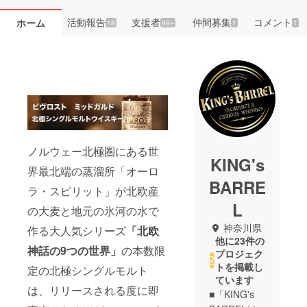
活動報告
支援者
仲間募集
コメント
ホーム
18
99+
1
1
ノルウェー北極圏にある世
KING's
界最北端の蒸溜所「オーロ
BARRE
ラ・スピリット」が北欧産
L
の大麦と地元の氷河の水で
神奈川県
作る大人気シリーズ
「北欧
他に23件の
神話の9つの世界」
の本数限
プロジェク
トを掲載し
定の北極シングルモルト
ています
は、リリースされる度に即
■「KING's