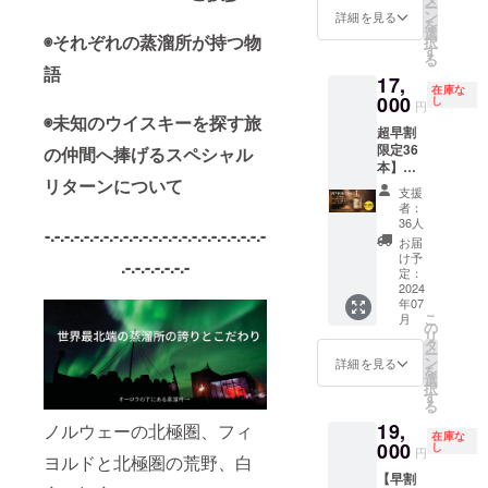
ため、
（KING'
【特典
ー
グあ
支援者
つの世
援者の
ン
ルモル
詳細を見る
このプ
s
１】メ
を
り。
になっ
界シ
方が決
選
トウイ
ロジェ
BARRE
◉それぞれの蒸溜所が持つ物
ンバー
択
【特典
ていた
リー
めた好
す
スキー /
クト終
Lショッ
期間
る
４】
だいた
ズ』 本
きなお
シープ
語
了後に
プ＆オ
中、い
KING's
方は、
17,
数限定
名前で
ダン
当社確
ンライ
在庫な
つでも
BARRE
実店舗
北極シ
000
樽材の
し
グ・ス
保在庫
円
ン
12％OF
Lがラン
来店時
ングル
ネーム
◉未知のウイスキーを探す旅
モーク
分が
ショッ
Fでお買
ダムで
にそれ
超早割
モルト
プレー
ドリ
残った
プ・冒
い物が
各メン
を証明
限定36
の仲間へ捧げるスペシャル
ウイス
トを作
ザー
場合に
険の仲
できま
バー様
する
本】
キー第3
成し、
ブ 箱
限り通
間メン
す。 ＊
のドイ
リターンについて
メール
BIVRO
番「ム
もうす
入 /
常販売
支援
バー
12％OF
ツ/ヴァ
等を店
ST『北
スペル
ぐオー
47% /
者：
を致し
カード
Fは当ク
イキン
舗ス
欧神話9
ハイ
プンす
36人
700ml×
ます。
（特別
-.-.-.-.-.-.-.-.-.-.-.-.-.-.-.-.-.-.-.-.-.-.-
ラファ
グ名を
タッフ
つの世
ム」と
る実店
1本（通
お届
■内容
会員
ンの
付け、
にお見
界シ
蒸溜所
舗の壁
け予
常販売
BIVRO
.-.-.-.-.-.-.-
権） 有
み！当
カード
せいた
リーズ/
でも使
定：
にその
価格
STミッ
効期間
クラ
にスタ
だく
ミッド
2024
用され
ネーム
10,900
ドガル
中、横
ファン
ンプし
年07
と、メ
ガル
ている
プレー
円）ア
ド 本数
浜スタ
こ
終了後
月
ます。
ンバー
ド』 本
BIVRO
の
トを掲
イスラ
限定 北
ジアム
リ
に会員
＊店舗
カード
数限定
STオリ
タ
げま
ンド産
極 シン
前の
ー
になっ
ではそ
発送前
北極シ
ジナル
ン
す。 ■
詳細を見る
・
グルモ
KING's
を
た場合
のお名
でもメ
ングル
マグ1個
選
サイズ
KING's
ルトウ
BARRE
択
のメン
前でお
ンバー
モルト
のセッ
す
H：6〜
BARRE
イス
Lの店舗
る
バー割
呼びし
割引を
ウイス
ト。 ＊
8cm /
Lショッ
キー /
＆公式
引は
ます。
19,
ノルウェーの北極圏、フィ
ご利用
キーを
このリ
W：
プ＆オ
46% /
在庫な
オンラ
10％OF
（オプ
になれ
限定36
000
ターン
し
40〜
ンライ
円
500ml ×
イン
Fとなり
ヨルドと北極圏の荒野、白
ション
ます。
本のみ
には
46cm /
ン
1本（販
ショッ
ます。
でお好
【早割
（税・
予定販
「BIVR
厚み：
ショッ