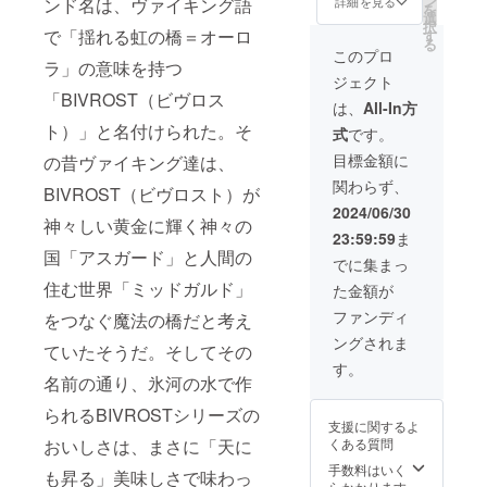
ン
に対す
詳細を見る
ンド名は、ヴァイキング語
前でお
数限定
タッフ
キー /
を
Fとなり
リー
定のテ
ジナル
選
るもの
呼びし
のリミ
にお見
46% /
択
ます。
ズ』 第
イス
ウイス
で「揺れる虹の橋＝オーロ
す
です。
ます。
テッド
せいた
500ml ×
る
＊実店
2番「ニ
ティン
キーグ
「BIVR
このプロ
（オプ
商品の
だく
1本
ラ」の意味を持つ
舗にて
ザ
グあ
ラス1個
OST 北
ション
ため、
と、メ
BIVRO
ジェクト
お買い
ヴェッ
り。
のセッ
極シン
でお好
このプ
ンバー
ST オリ
「BIVROST（ビヴロス
上げの
リル」
【特典
ト。 ＊
グルモ
は、
All-In方
きな性
ロジェ
カード
ジナル
場合の
と
４】
このリ
ルトウ
別を選
クト終
発送前
グラ
ト）」と名付けられた。そ
式
です。
み 【特
KING’s
KING's
ターン
イス
択して
了後に
でも会
ス 1個
典２】
BARRE
BARRE
には
キー」
目標金額に
くださ
当社確
の昔ヴァイキング達は、
員特典
グラス
メン
Lの
Lがラン
「BIVR
は本数
い） 1
保在庫
をご利
サイ
関わらず、
バー期
ショッ
ダムで
OST
BIVROST（ビヴロスト）が
限定の
年間有
分が
用にな
ズ：高
間中、
プ＆オ
各メン
ミッド
リミ
2024/06/30
効：
残った
れま
さ約
KING`s
ンライ
神々しい黄金に輝く神々の
バー様
ガルド
テッド
2024/7/
場合に
す。 ＊
11.5cm
23:59:59
ま
BARRE
ン
のドイ
北極シ
商品の
1から
限り通
オンラ
、底面
国「アスガード」と人間の
L公式オ
ショッ
ツ/ヴァ
ングル
ため、
でに集まっ
2025/6/
常販売
イン
φ約
ンライ
プ会員
イキン
モルト
このプ
30ま
を致し
ショッ
4.5cm ※
住む世界「ミッドガルド」
た金額が
ン
権の
グ名を
ウイス
ロジェ
で。 た
ます。
プでの
これは
ショッ
セッ
付け、
キー」
クト終
ファンディ
だし、
■内容
をつなぐ魔法の橋だと考え
メン
お酒で
プでい
ト！ ＊
カード
は含ま
了後に
2024/7/
BIVRO
バー割
す。20
ングされま
つでも
このリ
にスタ
れませ
当社確
ていたそうだ。そしてその
1以前に
STミッ
引開始
才未満
7％OFF
ターン
ンプし
ん。
保在庫
す。
実店舗
ドガル
は
の方は
でお買
には
名前の通り、氷河の水で作
ます。
「BIVR
分が
がオー
ド 本数
2024/7/
購入不
い物が
「BIVR
＊店舗
OST 北
残った
プンし
限定 北
1からの
可とな
られるBIVROSTシリーズの
できま
OST
ではそ
極シン
場合に
ている
極 シン
1年間と
りま
支援に関するよ
す。 ＊
ミッド
のお名
グルモ
限り通
場合、
グルモ
なりま
す。
くある質問
おいしさは、まさに「天に
7％OFF
ガルド
前でお
ルトウ
常販売
当クラ
ルトウ
す。 ※
は当ク
北極シ
呼びし
イス
手数料はいく
を致し
ファン
イス
これは
も昇る」美味しさで味わっ
ラファ
ングル
ます。
キー」
らかかります