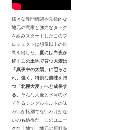
ション
でお好
きな性
別を選
様々な専門機関や意欲的な
択して
地元の農家と強力なタッグ
くださ
い） 1
を組みスタートしたこのプ
年間有
効：
ロジェクトは想像以上の結
2024/7/
1から
果を出した。
夏には白夜が
2025/6/
30ま
続くこの土地で育つ大麦は
で。 た
「真夜中の太陽」に照らさ
だし、
2024/7/
れ、強く、特別な風味を持
1以前に
実店舗
つ「北極大麦」へと成長す
がオー
プンし
る。
そんな大麦と氷河の水
ている
場合、
で作るシングルモルトの味
当クラ
わいが格別でないわけがな
ファン
にて
いのも納得だ。このユニー
「KING'
s
クな土地で、地元の原料を
BARRE