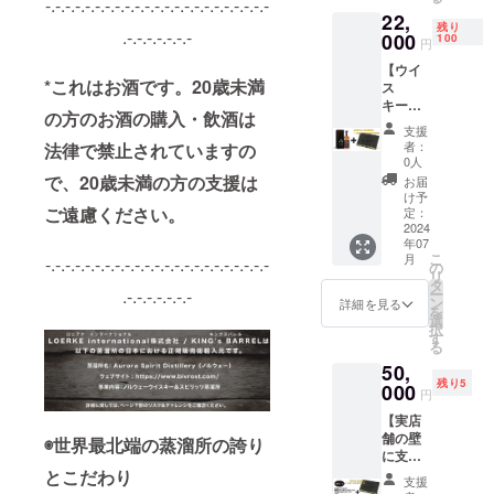
ングル
-.-.-.-.-.-.-.-.-.-.-.-.-.-.-.-.-.-.-.-.-.-.-
トを作
送料込
Fとなり
カード
22,
モルト
成し、
み）
ます。
にスタ
残り
.-.-.-.-.-.-.-
ウイス
000
もうす
100
スピ
＊実店
円
ンプし
キーを
ぐオー
リッツ
舗にて
ます。
【ウイ
限定130
プンの
（品
お買い
＊店舗
*これはお酒です。20歳未満
ス
本のみ
実店舗
名：ジ
上げの
ではそ
キー・
予定販
の壁に
ン） / 原
場合の
の方のお酒の購入・飲酒は
のお名
フロキ/
売価格
その
産国：
み 【特
支援
前でお
シープ
から
ネーム
ノル
者：
法律で禁止されていますの
典２】
呼びし
ダング
7,000円
プレー
0人
ウェー
メン
ます。
＆
オフに
で、20歳未満の方の支援は
トを掲
・
お届
バー期
（オプ
KING's
てご提
げま
け予
KING's
間中、
ション
BARRE
ご遠慮ください。
供致し
定：
す。 ＊
BARRE
KING`s
でお好
Lショッ
2024
ます。
備考欄
Lショッ
BARRE
きな性
年07
プ＆オ
29,000
にプ
プ＆オ
L公式オ
別を選
こ
月
-.-.-.-.-.-.-.-.-.-.-.-.-.-.-.-.-.-.-.-.-.-.-
ンライ
円 →
の
レート
ンライ
ンライ
択して
リ
ン
22,000
タ
に入れ
ン
ン
くださ
.-.-.-.-.-.-.-
ー
ショッ
円
ン
たい名
詳細を見る
ショッ
ショッ
い） ＊
を
プ・冒
（税・
選
前をア
プ特別
プでい
ドイツ
択
険の仲
送料込
す
ルファ
会員権
つでも
の名前
る
間メン
み） ※
ベット
（15,00
7％OFF
になる
50,
バー
割引率
で記載
0円）
でお買
かヴァ
残り5
カード
000
は製品
してく
（税・
円
い物が
イキン
（特別
本体の
ださ
送料込
できま
グ名に
【実店
会員
販売予
い。 ＊
み）
す。 ＊
なるか
舗の壁
権）】
◉世界最北端の蒸溜所の誇り
定価格
悪質な
■KING'
7％OFF
はお楽
に支援
限定100
に対す
ネーミ
s
は当ク
しみ。
者の方
とこだわり
セッ
るもの
ングと
BARRE
支援
ラファ
1年間有
の特別
ト！ 羊