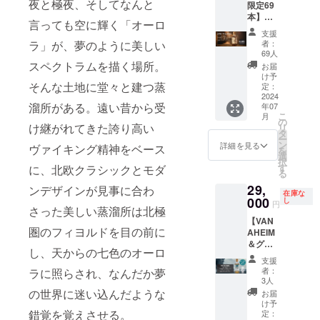
売予定
夜と極夜、そしてなんと
プでの
＊実店
きな性
限定69
送料込
売価格
OST
約5cm /
プ特別
価格
み使え
舗にて
別を選
本】
み）
から
ミッド
重さ：
会員権
言っても空に輝く「オーロ
29,000
る会員
お買い
択して
BIVRO
12,000
ガルド
約0.5kg
（15,00
支援
円） ※
特典付
上げの
くださ
ST『北
円オフ
北極シ
ラ」が、夢のように美しい
/ オーク
者：
0円）
これは
きメン
場合の
い） ＊
欧神話9
にてご
ングル
69人
材 ＊備
（税・
お酒で
バー
み 【特
ドイツ
つの世
提供致
スペクトラムを描く場所。
モルト
考欄に
お届
送料込
す。20
カー
典２】
の名前
界シ
しま
ウイス
け予
プレー
み）
才未満
ド。
メン
そんな土地に堂々と建つ蒸
になる
リーズ/
す。
定：
キー」
トに入
■KING'
の方は
【特典
バー期
かヴァ
ミッド
2024
29,000
は含ま
れたい
s
購入不
１】メ
溜所がある。遠い昔から受
間中、
年07
イキン
ガル
円 →
れませ
名前を
BARRE
可とな
こ
ンバー
月
KING`s
グ名に
ド』 本
17,000
の
ん。
アル
Lショッ
け継がれてきた誇り高い
りま
リ
期間
BARRE
なるか
数限定
円
タ
「BIVR
ファ
プ＆オ
す。
ー
中、い
L公式オ
はお楽
北極シ
（税・
ン
OST 北
詳細を見る
ベット
ヴァイキング精神をベース
ンライ
を
つでも
ンライ
しみ。
ングル
送料込
選
極シン
で記載
ン
択
12％OF
ン
1年間有
モルト
み） ※
す
に、北欧クラシックとモダ
グルモ
してく
ショッ
る
Fでお買
ショッ
効：
ウイス
割引率
ルトウ
ださ
プ・冒
い物が
プでい
29,
2024/7/
キーを
ンデザインが見事に合わ
は製品
イス
い。 ＊
険の仲
在庫な
できま
つでも
1から
限定69
000
本体の
し
キー」
サイズ
円
間メン
す。 ＊
さった美しい蒸溜所は北極
7％OFF
2025/6/
本のみ
販売予
は本数
は目安
バー
12％OF
でお買
【VAN
30ま
予定販
定価格
限定の
です、
カード
圏のフィヨルドを目の前に
Fは当ク
い物が
AHEIM
で。 た
売価格
に対す
リミ
変更と
（特別
ラファ
できま
＆グラ
だし、
から
るもの
テッド
なる場
し、天からの七色のオーロ
会員
ンの
す。 ＊
スSET
2024/7/
10,000
です。
商品の
合もあ
支援
権） 有
み！当
7％OFF
限定3
1以前に
円オフ
本クラ
ため、
者：
ラに照らされ、なんだか夢
りま
効期間
クラ
は当ク
セッ
実店舗
にてご
ウド
3人
このプ
す。 ＊
中、実
ファン
ラファ
ト】 限
がオー
提供致
の世界に迷い込んだような
ファン
ロジェ
お届
悪質な
店舗＆
終了後
ンの
定3セッ
プンし
しま
ディン
け予
クト終
ネーミ
公式オ
に会員
み！当
トの
錯覚を覚えさせる。
ている
す。
定：
グにお
了後に
ングと
ンライ