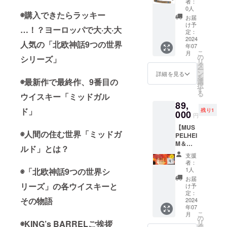
です。
判断し
者：
Lショッ
ンの
効：
バレ
のフン
本クラ
0人
た場
プ＆オ
み！当
2024/7/
◉購入できたらラッキー
ル・
でス
ウド
合、変
お届
ンライ
クラ
1から
ネーム
モーク
ファン
け予
更をお
ン
ファン
…！？ヨーロッパで大·大·大
2025/6/
プレー
した
定：
ディン
願いす
ショッ
終了後
30ま
トを掲
2024
100％ア
グにお
る場合
人気の「北欧神話9つの世界
プ・冒
に会員
で。 た
年07
げま
イスラ
けるこ
があり
険の仲
になっ
こ
だし、
月
す！】
ンド産
の
のプロ
シリーズ」
ます。
間メン
た場合
リ
2024/7/
5名様限
シング
タ
ジェク
＊掲載
バー
のメン
ー
1以前に
定！特
ルモル
ン
トにて
詳細を見る
期間：
カード
バー割
を
実店舗
別バレ
◉最新作で最終作、9番目の
トウイ
選
「BIVR
2024年
（特別
引は
択
がオー
ル・
スキー
す
OST
5月1日
会員
5％OFF
る
プンし
ウイスキー「ミッドガル
ネーム
「フロ
ミッド
予定の
権）特
となり
ている
89,
プレー
キ」と
ガルド
店舗
典 有効
ます。
ド」
場合、
残り1
ト＆ス
000
実店舗
北極シ
オープ
円
期間
＊楽天
当クラ
ペシャ
＆オン
ングル
ン初日
中、実
ショッ
ファン
【MUS
ル冒険
ライン
モルト
から、
店舗＆
◉人間の住む世界「ミッドガ
プでは
にて
PELHEI
の仲間
ショッ
ウイス
当プロ
公式オ
適用さ
「KING'
M＆マ
メン
プの
キー」
ルド」とは？
ジェク
ンライ
れませ
s
グSET
バー
KING’s
の日本
トでご
支援
ン
ん。
BARRE
限定2
カード
BARRE
先行販
者：
支援し
ショッ
【特典
Lショッ
セッ
（特別
L特別会
1人
◉「北欧神話9つの世界シ
売を行
ていた
プで使
３】実
プ限
ト】 限
会員
員権の
いま
お届
だく店
える会
店舗に
定・冒
定2セッ
リーズ」の各ウイスキーと
権） ■
お得な
け予
す。本
舗が存
員特典
てメン
険の仲
トの
内容
定：
セッ
数限定
続する
付きメ
バー限
間メン
その物語
み！
2024
（ネー
ト。 ■
のリミ
限り掲
ンバー
定のテ
バー
年07
BIVRO
ムプ
内容 ・
テッド
載。 ■
カー
こ
イス
月
カー
ST『北
レー
の
フロキ
商品の
内容
ド。
リ
◉KING’s BARRELご挨拶
ティン
ド」の
欧神話9
ト） 支
タ
シング