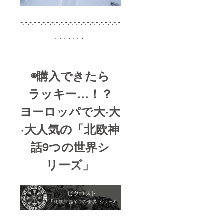
み）
別を要
ド。
だく
選択）
（税・
と、メ
-.-.-.-.-.-.-.-.-.-.-.-.-.-.-.-.-.-.-.-.-.-.-
1年間有
送料込
ンバー
効：
み）
カード
.-.-.-.-.-.-.-
2024/7/
【特典
発送前
1から
１】メ
でもメ
2025/6/
ンバー
ンバー
30ま
期間
割引を
で。 た
中、い
ご利用
◉購入できたら
だし、
つでも
になれ
2024/7/
12％OF
ます。
ラッキー…！？
1以前に
Fでお買
＊オン
実店舗
い物が
ライン
ヨーロッパで大·大
がオー
できま
ショッ
プンし
す。 ＊
プでの
·大人気の「北欧神
ている
12％OF
メン
場合、
Fは当ク
バー割
当リ
ラファ
引開始
話9つの世界シ
ターン
ンの
は
の支援
み！当
2024/7/
リーズ」
者の方
クラ
1からの
は、実
ファン
1年間と
店舗来
終了後
なりま
店時に
に会員
す。 ※
それを
になっ
これは
証明す
た場合
お酒で
るメー
のメン
す。20
ル等を
バー割
才未満