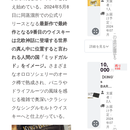
支援
援！】
めスタート
者：
え始めている。2024年5月8
KING's
1人
した
BARRE
日に同蒸溜所での公式リ
お届
Lより感
「KING’s
け予
謝の気
定：
リースとなる
最新作で最終
BARREL（キ
持ちを
2024
ングズバレ
年07
作となる9番目のウイスキー
込め
こ
月
て、
ル）」は、
の
リ
は
北欧神話に登場する世界
「THA
タ
日本の港町
ー
NK
ン
詳細を見る
の真ん中に位置すると言わ
を
横浜から、
YOU
選
択
カー
す
単なるイン
れる人間の国「ミッドガル
る
ド」と
ポーターと
10,
「オリ
ド」をイメージ。
さまざま
残り
ジナル
してではな
000
498
円
ステッ
なオロロソシェリーのオー
く「蒸溜所
【KING'
カー」
大使」のよ
ク樽で熟成され、バニラや
s
をお送
BARRE
りしま
うな心構え
ドライフルーツの風味を感
Lショッ
す。他
支援
で、独自に
プ限
リター
者：
じる複雑で奥深いクラシッ
定・冒
選び抜いた
ンに追
2人
険の仲
加して
お届
クなシングルモルトウイス
ハイレベル
間メン
の応援
け予
なドイツと
バー
もかな
定：
キーへと仕上がっている。
カード
2024
り励ま
北欧のお酒
年07
（特別
されま
の卸と小売
こ
月
会員
す！ ■
の