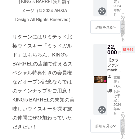
↑KING's BARREL実店舗イ
ま
クジ
定：
てきま
＊実店
す！】
2024
ン」と
す。
舗にて
メージ（© 2024 ARXIA
年07
200名様
実店舗
【特典
お買い
こ
月
限定！
＆オン
の
１】メ
上げの
Design All Rights Reserved）
リ
ネーム
ライン
タ
ンバー
場合の
ー
プレー
ショッ
ン
期間
詳細を見る
み 【特
を
ト＆ス
プの
選
中、い
典２】
択
リターンにはリミテッド北
ペシャ
KING's
す
つでも
実店舗
る
ル冒険
BARRE
12％OF
にてメ
極ウイスキー「ミッドガル
22,
の仲間
L特別会
Fでお買
ンバー
残り59
メン
000
員権の
い物が
限定の
円
ド」はもちろん、KING's
バー
お得な
できま
テイス
【クラ
カード
セッ
す。 ＊
ティン
BARRELの店舗で使えるス
ファン
（特別
ト。 ■
12％OF
グあ
machi-
会員
内容 ・
ペシャル特典付きの会員権
Fは当ク
り。
ya限定
権） ■
BIVRO
ラファ
【特典
支援
130本】
内容
などオープン記念ならでは
ST アー
ンの
者：
３】
BIVRO
（ネー
ク
71人
み！当
KING's
のラインナップをご用意！
ST『北
ムプ
ティッ
クラ
お届
BARRE
欧神話9
レー
クジン /
け予
ファン
Lがラン
KING's BARRELの未知の美
つの世
ト） 支
定：
44% /
終了後
ダムで
界シ
2024
援者の
500ml ×
に会員
各メン
味しいウイスキーを探す旅
年07
リーズ/
方が決
1本（通
になっ
バー様
こ
月
ミッド
めた好
の
常販売
た場合
の仲間にぜひ加わっていた
のドイ
リ
ガル
きなお
タ
価格
のメン
ツ/ヴァ
ー
ド』 本
名前で
ン
だきたい！
6,900
詳細を見る
バー割
イキン
を
数限定
ネーム
選
円）
引は
グ名を
択
北極シ
プレー
す
（税・
10％OF
付け、
る