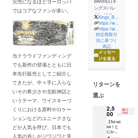
BARREL(キ
完売になるほどヨーロッパ
ングズバレ
ではコアなファンが多い。
ル)」につい
Kings_Barrel
て
https://www.kingsbarrel.shop
ドイツと北
https://www.rakuten.co.jp/kingsbarrel/
特定商取引
欧の国々が
法に基づく
作るお酒の
表記
美味しさと
メッセー
当クラウドファンディング
その背景に
ジを送る
ある各蒸溜
でも新作の登場とともに日
所の物語に
本先行販売としてご紹介し
心底感動
てきたが、中々手に入らな
し、日本で
リターンを
はまだ知ら
いその希少さや北欧神話と
選ぶ
れていない
いうテーマ、ウイスキーづ
美味しくて
2,5
くりにおける原料やロケー
ハイクオリ
残り
00
499
円
ティな蒸溜
ションなどのユニークさな
【Toi toi
酒と蒸溜所
どが人気を呼び、日本でも
toi！と
が持つ物語
にかく
人気の兆しがジワジワと見
を広めるた
応