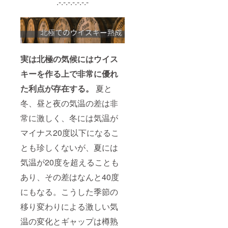
.-.-.-.-.-.-.-
と、メ
ンバー
カード
発送前
でもメ
ンバー
割引を
実は北極の気候にはウイス
ご利用
になれ
キーを作る上で非常に優れ
ます。
た利点が存在する。
夏と
＊オン
ライン
冬、昼と夜の気温の差は非
ショッ
プでの
常に激しく、冬には気温が
メン
バー割
マイナス20度以下になるこ
引開始
は
とも珍しくないが、夏には
2024/7/
気温が20度を超えることも
1からの
1年間と
あり、その差はなんと40度
なりま
す。 ※
にもなる。こうした季節の
これは
お酒で
移り変わりによる激しい気
す。20
才未満
温の変化とギャップは樽熟
の方は