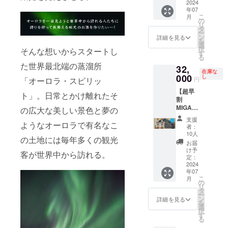
になっ
クラ
み！
2024
場合、
29,000
けるこ
当社確
判断し
ン
た場合
年07
ファン
BIVRO
当クラ
円 →
のプロ
保在庫
た場
ショッ
こ
月
のメン
終了後
ST『北
ファン
19,000
の
ジェク
分が
合、変
プで使
リ
バー割
に会員
欧神話9
にて
円
タ
トにて
残った
更をお
える会
ー
引は
になっ
つの世
「KING'
（税・
ン
「BIVR
詳細を見る
場合に
願いす
員特典
を
10％OF
た場合
界シ
s
送料込
選
OST
限り通
る場合
付きメ
択
そんな想いからスタートし
Fとなり
のメン
リー
BARRE
み） ※
す
ミッド
常販売
があり
ンバー
る
ます。
バー割
ズ』 本
Lショッ
割引率
ガルド
を致し
ます。
た世界最北端の蒸溜所
カー
＊実店
32,
引は
数限定
プ＆オ
は製品
北極シ
ます。
＊掲載
在庫な
ド。
舗にて
5％OFF
北極シ
000
ンライ
本体の
し
ングル
■内容
「オーロラ・スピリッ
円
期間：
【特典
お買い
となり
ングル
ン
販売予
モルト
BIVRO
2024年
１】メ
上げの
【超早
ます。
モルト
ショッ
定価格
ト」。日常とかけ離れたそ
ウイス
ST 第3
5月1日
ンバー
場合の
割
＊楽天
ウイス
プ・冒
に対す
キー」
番 ムス
予定の
期間
み 【特
MIGAR
ショッ
キー第7
の広大な美しい景色と夢の
険の仲
るもの
の日本
ペルハ
店舗
中、い
典２】
D2本
プは適
番
間メン
です。
先行販
イム 本
支援
オープ
つでも
ようなオーロラで有名なこ
メン
SET限
用外。
「ヴァ
バー
本クラ
売を行
者：
数限定
ン初日
12％OF
バー期
定10
【特典
ナハイ
カー
ウド
10人
いま
北極シ
から、
Fでお買
の土地には毎年多くの観光
間中、
セッ
３】実
ム」と
ド」の
ファン
す。本
お届
ングル
当プロ
い物が
KING`s
ト】
店舗に
蒸溜所
支援者
ディン
け予
数限定
モルト
客が世界中から訪れる。
ジェク
できま
BARRE
BIVRO
てメン
でも使
定：
になっ
グにお
のリミ
ウイス
トでご
す。 ＊
L公式オ
ST『北
2024
バー限
用され
ていた
けるこ
テッド
キー /
支援し
12％OF
年07
ンライ
欧神話9
定のテ
ている
だいた
のプロ
商品の
46% /
ていた
こ
Fは当ク
月
ン
つの世
イス
BIVRO
の
方は、
ジェク
ため、
500ml ×
だく店
リ
ラファ
ショッ
界シ
ティン
STオリ
タ
実店舗
トにて
このプ
1本
舗が存
ー
ンの
プでい
リーズ/
グあ
ジナル
ン
来店時
「BIVR
詳細を見る
ロジェ
BIVRO
続する
を
み！当
つでも
ミッド
り。
ウイス
選
にそれ
OST
クト終
ST オリ
限り掲
択
クラ
7％OFF
ガル
【特典
キーグ
す
を証明
ミッド
了後に
ジナル
載。 ■
る
ファン
でお買
ド』 本
４】
ラス1個
する
ガルド
当社確
マグ 1
内容
終了後