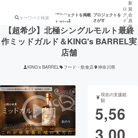
新
ロ
規
グ
会
プロジェクトを掲載
プロジェクトを
/
するには
さがす
イ
員
ン
登
【超希少】北極シングルモルト最終
録
作ミッドガルド＆KING's BARREL実
店舗
人気のプロ
注目のリ
注目の新着プロ
募集終了が近いプ
もうすぐ公開
ジェクト
ターン
ジェクト
ロジェクト
されます
KING's BARREL
フード・飲食店
神奈川県
アート・写真
音楽
現在の支援総
テクノロジー・ガジェット
ゲーム・サ
額
5,56
映像・映画
書籍・雑誌
3,00
ビジネス・起業
チャレンジ