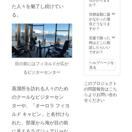
ます。
にて
キー /
お酒で
ンの
モルト
（オプ
は本数
か？
■内容
た人々を魅了し続けてい
「KING'
46% /
す。20
み！当
ウイス
ション
限定の
BIVRO
s
500ml ×
才未満
クラ
キー」
でお好
リミ
る。
目標金額に届
ST 第9
BARRE
2本（販
の方は
ファン
は含ま
きな性
テッド
かなかった場
番ミッ
Lショッ
売予定
購入不
終了後
れませ
別を選
商品の
合どうなりま
ドガル
プ＆オ
価格
可とな
に会員
ん。 ■
択して
ため、
すか？
ド 本数
ンライ
29,000
りま
になっ
内容
くださ
このプ
限定 北
ン
円 x 2）
す。
た場合
BIVRO
い） 1
ロジェ
支援で困った
極シン
ショッ
※これは
のメン
ST 第2
年間有
クト終
時はどこに相
グルモ
プ・冒
お酒で
バー割
番「ニ
効：
了後に
談したらいい
ルトウ
険の仲
す。20
引は
ザ
2024/7/
当社確
ですか？
イス
間メン
才未満
5％OFF
ヴェッ
1から
保在庫
キー /
バー
の方は
となり
リル」
2025/6/
分が
46% /
カー
購入不
ヘルプページを
目の前にはフィヨルドが広が
ます。
本数限
30ま
残った
500ml ×
ド」の
可とな
見る
＊楽天
定 北極
で。 た
場合に
1本（販
るビジターセンター
支援者
りま
ショッ
シング
だし、
限り通
売予定
になっ
す。
プでは
ルモル
2024/7/
常販売
価格
ていた
このプロジェクト
不適
トウイ
1以前に
を致し
29,000
だいた
蒸溜所を訪れる人々のため
の問題報告は
こち
用。
スキー /
実店舗
ます。
円）
方は、
【特典
46% /
ら
よりお問い合わ
がオー
■内容
BIVRO
実店舗
のクールなビジターセン
３】実
500ml ×
プンし
BIVRO
ST 第8
せください
来店時
店舗に
1本
ている
STヨー
番アル
ターや、「オーロラ フィヨ
にそれ
てメン
KING's
場合、
トゥン
フハイ
を証明
バー限
BARRE
当クラ
ハイム
ルド キャビン」と名付けら
ム 本数
する
定のテ
Lショッ
ファン
本数限
限定 北
メール
れた、部屋から海が目の前
イス
プ＆オ
にて
定 北極
極シン
等を店
ティン
ンライ
「KING'
シング
グルモ
舗ス
に見えるラグジュアリーな
グあ
ン
s
ルモル