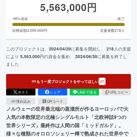
5,563,000
円
終了
185
%達成
目標金額
3,000,000
円
支援者数
218
人
このプロジェクトは、
2024/04/29
に募集を開始し、
218
人の支援
により
5,563,000
円の資金を集め、
2024/06/30
に募集を終了し
ました
もう一度プロジェクトをやってほしい
27
ポスト
シェア
LINEで送る
URLコピー
埋め込み
QRコード
ノルウェーの世界最北端の蒸溜所が作るヨーロッパで大
人気の本数限定の北極シングルモルト「北欧神話9つの
世界シリーズ」最終作は人間の国「ミッドガルド」。
様々な種類のオロロソシェリー樽で熟成された世界中で