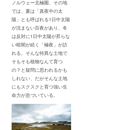
ノルウェー北極圏、その地
店舗ス
引は
の方は
タッフ
10％OF
購入不
では、夏は「真夜中の太
にお見
Fとなり
可とな
せいた
ます。
りま
陽」とも呼ばれる1日中太陽
だく
＊実店
す。
が沈まない百夜があり、冬
と、メ
舗にて
ンバー
お買い
は反対に1日中太陽が昇らな
カード
上げの
発送前
場合の
い暗闇が続く「極夜」が訪
でも特
み 【特
典をご
典２】
れる。そんな特異な土地で
利用に
メン
なれま
バー期
そもそも植物なんて育つ
す。 ＊
間中、
オンラ
KING's
の？と疑問に思われるかも
イン
BARRE
しれない、だがそんな土地
ショッ
L公式オ
プでの
ンライ
にもスクスクと育つ強い生
メン
ン
バー割
ショッ
命力が息づいている。
引開始
プでい
は
つでも
2024/7/
7％OFF
1から1
でお買
年間
い物が
（税・
できま
送料込
す。 ＊
み）
7％OFF