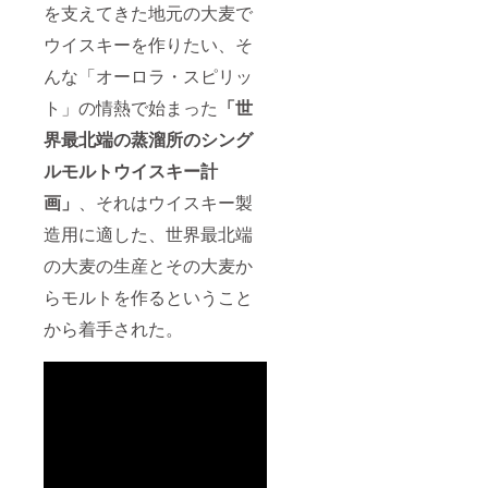
を支えてきた地元の大麦で
イス
ティン
ウイスキーを作りたい、そ
グあ
り。
んな「オーロラ・スピリッ
【特典
４】
ト」の情熱で始まった
「世
KING's
界最北端の蒸溜所のシング
BARRE
Lがラン
ルモルトウイスキー計
ダムで
各メン
画」
、それはウイスキー製
バー様
のドイ
造用に適した、世界最北端
ツ/ヴァ
イキン
の大麦の生産とその大麦か
グ名を
付け、
らモルトを作るということ
カード
から着手された。
にスタ
ンプし
ます。
＊店舗
ではそ
のお名
前でお
呼びし
ます。
（オプ