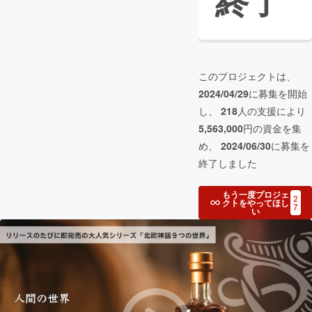
終了
このプロジェクトは、
2024/04/29
に募集を開始
し、
218
人の支援により
5,563,000
円の資金を集
め、
2024/06/30
に募集を
終了しました
もう一度プロジェ
2
クトをやってほし
7
い