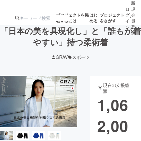
新
ロ
規
グ
会
プロジェクトを掲
はじ
プロジェクト
/
載するには
める
をさがす
イ
員
ン
登
「日本の美を具現化し」と「誰もが着
録
やすい」持つ柔術着
人気のプロ
注目のリ
注目の新着プロ
募集終了が近いプ
もうすぐ公開
GRAV
スポーツ
ジェクト
ターン
ジェクト
ロジェクト
されます
アート・写真
音楽
現在の支援総
額
1,06
テクノロジー・ガジェット
ゲーム・サ
2,00
映像・映画
書籍・雑誌
ビジネス・起業
チャレンジ