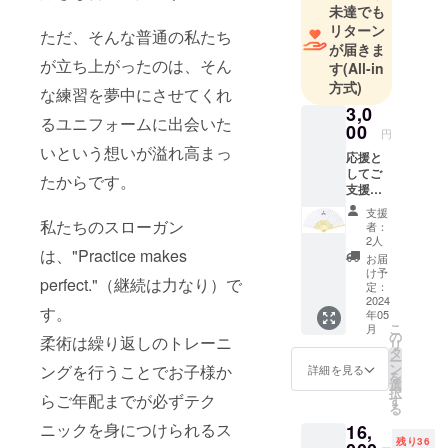
未達でも
リターン
ただ、そんな普通の私たち
が届きま
が立ち上がったのは、そん
す
(All-in
方式)
な練習を夢中にさせてくれ
3,0
るユニフォームに出会いた
00
円
いという想いが溢れ高まっ
応援と
してご
たからです。
支援い
ただけ
支援
ればと
私たちのスローガン
者：
思いま
2人
す お礼
は、"Practice makes
お届
にオリ
け予
perfect."（継続は力なり）で
ジナル
定：
扇子と
2024
す。
年05
ステッ
こ
月
カーを
の
柔術は繰り返しのトレーニ
リ
ご提供
タ
ー
いたし
ン
ングを行うことでお子様か
詳細を見る
を
ます。
選
択
扇子と
らご年配までが必ずテク
す
る
ステッ
ニックを身につけられるス
16,
カーは
残り36
現在デ