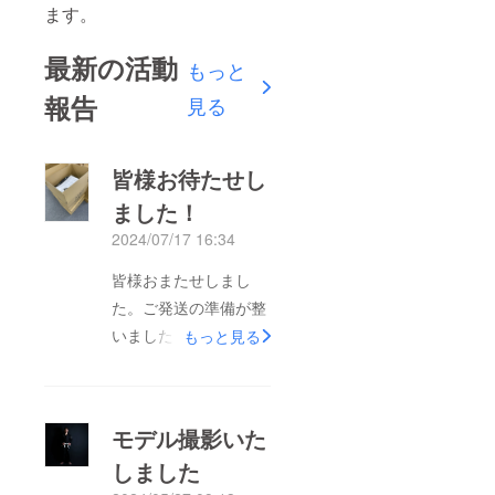
ます。
最新の活動
もっと
報告
見る
皆様お待たせし
ました！
2024/07/17 16:34
皆様おまたせしまし
た。ご発送の準備が整
いました。今週より随
もっと見る
時発送予定です！皆様
にはサイズ間違いない
ように再度のご連絡を
モデル撮影いた
さしあげますのでご確
しました
認ください！