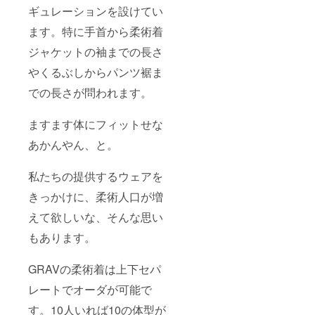
1.45～
ブ生地
が求め
は長袖
ギュレーションを設けてい
1.6kg
で形成
るレ
ラッ
A3サイ
されて
ギュ
シュ
ます。特に手首から柔術着
ズ：約
おり、
レー
ガード
1.6～
パンツ
ション
ジャケットの袖までの長さ
です。
1.8kg
は100%
に準拠
普段着
A4サイ
コット
やくるぶしからパンツ裾ま
し制作
用とし
ズ：約
ンで
を行っ
てもお
1.7～
での長さが問われます。
コット
ており
使えい
1.8kg
ンドリ
ます。
ただけ
手製の
ル生地
A00サ
ます。
ますます体にフィットせな
ため、
です。
イズ：
ミニマ
個体差
デイ
約1.6kg
ルなデ
あかんやん、と。
が生じ
リー
～1.7kg
ザイン
ます。
ユース
A0サイ
で全黒
ご了承
もIBJJF
ズ：約
私たちの提供するウェアを
となり
くださ
が求め
1.7kg~1
ます。
い ■■ご
るレ
きっかけに、柔術人口が増
.8kg A1
■ご注意
注意■■
ギュ
サイ
■ 海外
海外製
えて欲しいな、そんな思い
レー
ズ：約
製と比
と比
ション
1.9～
べ、ス
もあります。
べ、ス
に準拠
2.0kg
タイ
タイ
し制作
A2サイ
リッ
リッ
を行っ
ズ：約
シュに
GRAVの柔術着は上下セパ
シュに
ており
2.0～
仕上げ
仕上げ
ます。
2.1kg
ている
レートでオーダが可能で
ている
A00サ
A3サイ
ため、
ため、
イズ：
す。10人いれば10の体型が
ズ：約
同じサ