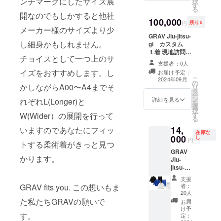
ンチマークにしたサイズ展
択
＜10着
イリー
す
ジャ
る
限定＞
ユー
ケット
開なのでもしかすると他社
★☆★
100,000
ス、
は100%
円
残り5
☆★☆
ラッ
メーカー様のサイズより少
コット
★☆概
GRAV Jiu-jitsu-
シュ
ンの
要
し細身かもしれません。
gi カスタム
ガード
380gm
★☆★
１着 現地訪問・
の1着ず
sパール
チョイスとして一つ上のサ
☆★☆
採寸して完全な
つをお
ウィー
支援者：0人
★☆ 白
カスタムオー
届けす
ブ生地
イズをおすすめします。し
お届け予定：
✕青 青
ダーとなりま
るセッ
で形成
こ
2024年09月
✕白 黒
の
す。 デザイン、
トで
されて
かしながらA00〜A4までそ
リ
✕白 の
タ
色、素材をご相
す。 ■
おり、
ー
モデル
ン
談の上制作して
コンペ
詳細を見る
パンツ
れぞれL(Longer)と
を
を1着づ
選
まいります。
ティ
は100%
択
つと
す
W(Wider）の展開を行って
※GRAVロゴの規
ション
コット
る
ラッ
定がございます
モデル■
ンで
14,
いますのであなたにフィッ
シュ
のでそちらは詳
コンペ
10oz(28
在庫な
000
ガード1
し
しくご説明を行
モデル
3gms)
円
トする柔術着がきっと見つ
着を お
いご了承の上デ
のコン
リップ
GRAV
届けす
ザイン決定とな
セプト
ストッ
かります。
Jiu-
るセッ
ります。 備考欄
は丈夫
プ生地
jitsu-
トで
にお電話番号と
で軽く
です。
gi 1
す。 そ
通話可能時間帯
機能
乾きや
支援
着 上
れぞれ
もしくはその他
的。競
者：
GRAV fits you. この想いもま
すく軽
下セッ
コンペ
20人
のコミュニケー
技で安
いので
ト 超
た私たちGRAVの願いで
ティ
ション手段をご
心して
お届
もちろ
早割 ＜
ション
け予
記載いただきま
着れる
ん日々
超早
す。
定：
モデル
すよう、お願い
道着を
のト