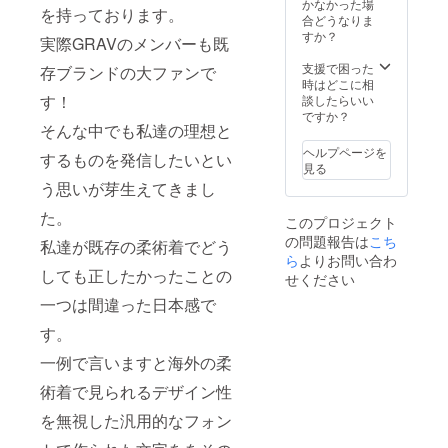
ないと
sパール
かなかった場
のト
A4サイ
は100%
を持っております。
いう方
ウィー
合どうなりま
レーニ
ズ：約
コット
に最適
ブ生地
すか？
ングで
1.7～
実際GRAVのメンバーも既
ンの
なリ
で形成
もお使
1.8kg ■
450gm
ターン
されて
支援で困った
存ブランドの大ファンで
いいた
デイ
sパール
です。
おり、
時はどこに相
だけま
リー
ウィー
大切な1
パンツ
す！
談したらいい
す。
ユース
ブ生地
戦のた
は100%
ですか？
A00サ
モデル■
で形成
そんな中でも私達の理想と
めにベ
コット
イズ：
デイ
されて
ストコ
ンで
約1.2kg
ヘルプページを
リー
おり、
するものを発信したいとい
ンディ
10oz(28
A0サイ
見る
ユース
パンツ
ション
3gms)
ズ：約
モデル
う思いが芽生えてきまし
は100%
で望み
リップ
1.2kg～
のコン
コット
たい。
ストッ
約1.3kg
た。
セプト
ンで
このプロジェクト
そんな
プ生地
A1サイ
は丈夫
コット
の問題報告は
こち
気持ち
です。
私達が既存の柔術着でどう
ズ：約
で長く
ンドリ
を実現
ら
よりお問い合わ
乾きや
1.3～
使える
ル生地
できる1
しても正したかったことの
すく軽
せください
1.5kg
日々の
です。
品で
いので
A2サイ
トレー
デイ
一つは間違った日本感で
す。 コ
もちろ
ズ：約
ニング
リー
ンペ
ん日々
1.45～
で主に
ユース
す。
ティ
のト
1.6kg
使われ
もIBJJF
ション
レーニ
A3サイ
一例で言いますと海外の柔
るを目
が求め
モデル
ングで
ズ：約
指して
るレ
のコン
もお使
術着で見られるデザイン性
1.6～
いま
ギュ
セプト
いいた
1.8kg
す。
レー
は丈夫
を無視した汎用的なフォン
だけま
A4サイ
ジャ
ション
で軽く
す。
ズ：約
ケット
に準拠