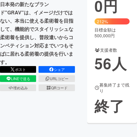
0
円
日本発の新たなブラン
まちづくり・地域活性化
ド"GRAV"は、イメージだけでは
ない、本当に使える柔術着を目指
212%
して、機能的でスタイリッシュな
目標金額は
CAMPFIRE for Social Good
CAMPFIRE Creation
500,000円
柔術着を提供し、普段遣いからコ
CAMPFIREふるさと納税
machi-ya
コミュニティ
ンペティション対応までいつもそ
支援者数
ばに居れる柔術着の提供を行いま
56
人
す。
ポスト
シェア
LINEで送る
URLコピー
募集終了まで残
埋め込み
QRコード
り
終了