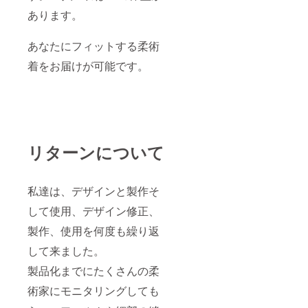
同じサ
約1.6kg
2.1～
イズ表
イズ表
～1.7kg
あります。
2.2kg
記でも
記でも
A0サイ
A4サイ
細身に
細身に
ズ：約
ズ：約
なる場
あなたにフィットする柔術
なる場
1.7kg~1
2.2～
合があ
合があ
.8kg A1
2.3kg ※
りま
着をお届けが可能です。
りま
サイ
手製の
す。 必
す。 必
ズ：約
ため、
ずお手
ずお手
1.9～
個体差
持ちの
持ちの
2.0kg
が生じ
柔術着
柔術着
A2サイ
ます。
を採寸
を採寸
ズ：約
ご了承
し、サ
し、サ
2.0～
くださ
イズ表
イズ表
2.1kg
リターンについて
い。 ■
と照ら
と照ら
A3サイ
ラッ
し合わ
し合わ
ズ：約
シュ
せてお
せてお
2.1～
ガード■
申し込
申し込
2.2kg
私達は、デザインと製作そ
ラッ
み下さ
み下さ
A4サイ
シュ
い。 サ
して使用、デザイン修正、
い。 サ
ズ：約
ガード
イズ表
イズ表
2.2～
は厚め
などは
製作、使用を何度も繰り返
などは
2.3kg ※
の長袖
画像か
画像か
手製の
ラッ
GRAV
して来ました。
GRAV
ため、
シュ
のウェ
のウェ
個体差
ガード
製品化までにたくさんの柔
ブサイ
ブサイ
が生じ
です。
トをご
トをご
ます。
術家にモニタリングしても
普段着
確認下
確認下
ご了承
用とし
さい