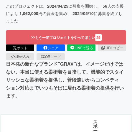
このプロジェクトは、
2024/04/25
に募集を開始し、
56
人の支援
により
1,062,000
円の資金を集め、
2024/05/10
に募集を終了し
ました
もう一度プロジェクトをやってほしい
29
ポスト
シェア
LINEで送る
URLコピー
埋め込み
QRコード
日本発の新たなブランド"GRAV"は、イメージだけでは
ない、本当に使える柔術着を目指して、機能的でスタイ
リッシュな柔術着を提供し、普段遣いからコンペティ
ション対応までいつもそばに居れる柔術着の提供を行い
ます。
ス
ポ
ー