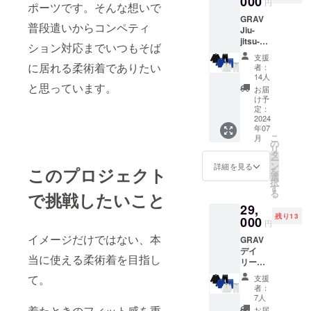
000
円
ポーツです。そんな想いで
ザイン
GRAV
中です
普段遣いからコンペティ
Jiu-
ので最
jitsu-
終デザ
ション対応までいつもそば
gi 1
インが
支援
着 上
変わる
に居れる柔術着でありたい
者：
下セッ
可能性
14人
ト ＜50
と思っています。
がござ
お届
着限定
いま
け予
＞
す。
定：
★☆★
2024
年07
☆★☆
こ
月
★☆概
の
リ
要
タ
ー
★☆★
ン
詳細を見る
このプロジェクト
を
☆★☆
選
択
★☆ ク
す
る
で挑戦したいこと
ラウド
29,
ファン
残り13
ディン
000
円
グでお
イメージだけではない、本
GRAV
申し込
デイ
みいた
当に使える柔術着を目指し
リー・
だける
コンペ
オトク
て。
支援
モデル
なリ
者：
セット
ターン
7人
GRAV
です。
着たときのフィット感を重
お届