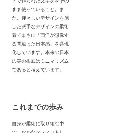
トで作られた文字ををその
機能
A00サ
1.7～
は100%
し制作
的。競
イズ：
1.8kg
コット
を行っ
まま使っていること。ま
技で安
約1.2kg
手製の
ンの
ており
心して
A0サイ
ため、
450gm
た、仰々しいデザインを施
ます。
着れる
ズ：約
個体差
sパール
A00サ
道着を
1.2kg～
した派手なデザインの柔術
が生じ
ウィー
イズ：
目指し
約1.3kg
ます。
ブ生地
約1.6kg
ていま
A1サイ
着でまさに「西洋が想像す
ご了承
で形成
～1.7kg
す。
ズ：約
くださ
されて
A0サイ
る間違った日本感」を具現
ジャ
1.3～
い。 ■
おり、
ズ：約
ケット
1.5kg
デイ
パンツ
1.7kg~1
化しています。本来の日本
は100%
A2サイ
リー
は100%
.8kg A1
コット
ズ：約
ユース
コット
の美の根底はミニマリズム
サイ
ンの
1.45～
モデル■
ンで
ズ：約
380gm
1.6kg
デイ
であると考えています。
コット
1.9～
sパール
A3サイ
リー
ンドリ
2.0kg
ウィー
ズ：約
ユース
ル生地
A2サイ
ブ生地
1.6～
モデル
です。
ズ：約
で形成
1.8kg
のコン
A00サ
2.0～
されて
A4サイ
セプト
イズ：
2.1kg
おり、
ズ：約
は丈夫
約1.6kg
A3サイ
パンツ
1.7～
で長く
～1.7kg
ズ：約
これまでの歩み
は100%
1.8kg
使える
A0サイ
2.1～
コット
手製の
日々の
ズ：約
2.2kg
ンで
ため、
トレー
1.7kg~1
A4サイ
10oz(28
個体差
ニング
.8kg A1
ズ：約
自身が柔術に取り組む中
3gms)
が生じ
で主に
サイ
2.2～
リップ
ます。
使われ
ズ：約
で、なかなかフィットし
2.3kg ※