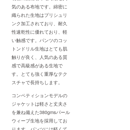
jj
せてお
トをご
om/gra
https://t
申し込
気のある布地です。綿密に
確認下
vbjj
witter.c
み下さ
さい
om/gra
織られた生地はプリシュリ
い。 サ
https://
vbjj
イズ表
www.gr
ンク加工されており、耐久
などは
avbjj.co
画像か
m
性速乾性に優れており、軽
GRAV
のウェ
い触感です。パンツのコッ
ブサイ
トをご
トンドリル生地はとても肌
確認下
触りが良く、人気のある質
さい
https://
感で高級感がある生地で
www.gr
avbjj.co
す。とても強く重厚なテク
m 本リ
ターン
スチャで長持ちします。
には送
料も含
まれて
コンペティションモデルの
おりま
す。 ま
ジャケットは軽さと丈夫さ
た、
を兼ね備えた380gmsパール
X(旧ツ
イッ
ウィーブ生地を採用してお
ター）
アカウ
ります。パンツには軽くて