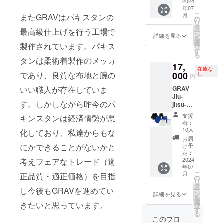
割 20
2024
とデイ
いたします。 ＜
目指し
レーニ
年07
着限定
リー
5着限定＞ ＜北
ていま
ングで
こ
月
またGRAVはパキスタンの
＞
の
ユース
海道・沖縄・離
す。
もお使
リ
★☆★
タ
モデル
島は別途交通費
ジャ
いいた
最高級仕上げを行う工場で
ー
☆★☆
ン
をお選
詳細を見る
実費をお願いし
ケット
だけま
を
★☆概
選
びいた
ます(๑>◡<๑)＞
は100%
製作されています。パキス
す。
択
要
す
だけま
コット
A00サ
る
★☆★
す。 ■
タンは柔術着製作のメッカ
ンの
イズ：
17,
☆★☆
コンペ
380gm
約1.2kg
在庫な
★☆ ク
000
であり、良質な布地と腕の
し
ティ
sパール
円
A0サイ
ラウド
ション
ウィー
ズ：約
GRAV
いい職人が存在していま
ファン
モデル■
ブ生地
1.2kg～
Jiu-
ディン
コンペ
で形成
約1.3kg
す。しかしながら昨今のパ
jitsu-
グでお
ティ
されて
A1サイ
gi 1
申し込
ション
おり、
支援
ズ：約
キンスタンは経済情勢が悪
着 コ
みいた
モデル
者：
パンツ
1.3～
ンペ
だける
10人
のコン
化しており、私達からもな
は100%
1.5kg
ティ
超オト
セプト
お届
コット
A2サイ
ション
クな超
け予
にかできることがないかと
は丈夫
ンで
ズ：約
モデル
早割リ
定：
で軽く
10oz(28
1.45～
の上下
2024
考えフェアなトレード（適
ターン
機能
3gms)
1.6kg
年07
サイズ
です。
的。競
リップ
A3サイ
こ
月
正品質・適正価格）を目指
別設定
コンペ
の
技で安
ストッ
ズ：約
リ
可能
ティ
タ
心して
プ生地
1.6～
ー
し今後もGRAVを進めてい
セット
ション
ン
詳細を見る
着れる
です。
1.8kg
を
＜10着
モデル
選
道着を
乾きや
きたいと思っています。
A4サイ
択
限定＞
とデイ
す
目指し
すく軽
ズ：約
る
★☆★
リー
このプロ
ていま
いので
1.7～