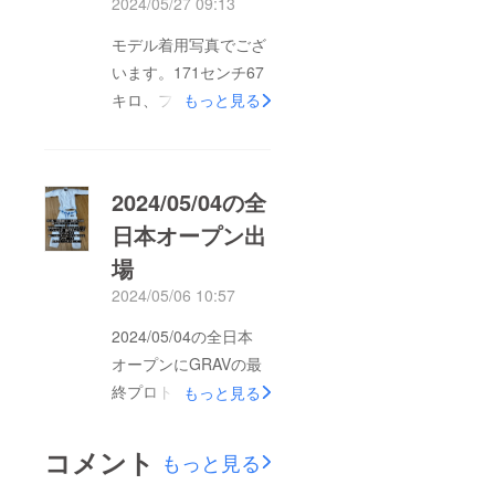
2024/05/27 09:13
モデル着用写真でござ
います。171センチ67
キロ、フェザー級の男
もっと見る
性ですが、ジャケット
はA1でパンツはA1Lで
ぴったりです。来る6
2024/05/04の全
月15日「大阪国際柔術
日本オープン出
選手権2024OSAKA
場
INTERNATIONAL JIU-
JITSU
2024/05/06 10:57
CHAMPIONSHIP
2024/05/04の全日本
2024」
オープンにGRAVの最
https://www.jbjjf.com/u
終プロトタイプ柔術着
もっと見る
pcoming-
で出場いただきました
events/os_in24/に白帯
選手様よりご連絡を頂
コメント
アダルトフェザー級に
もっと見る
きました当日はこの選
出場されます。もし、