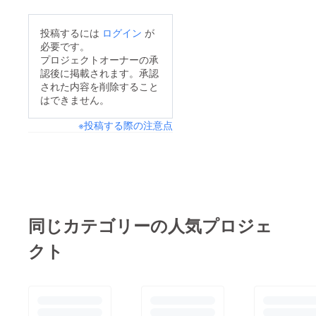
手様にお声がけ頂けた
当日見かけられたら是
方がいらっしゃったそ
非応援のお言葉をかけ
投稿するには
ログイン
が
うです少しずつGRAV
必要です。
てくださいませ。ま
の輪が広がっていくの
プロジェクトオーナーの承
た、お写真が撮れるよ
認後に掲載されます。承認
はとても嬉しい事です
うでしたら一緒に取っ
された内容を削除すること
はできません。
て頂き、Xやインスタ
などに#GRAVと付け
※投稿する際の注意点
加えて投稿いただけま
した幸いです。
同じカテゴリーの人気プロジェ
クト