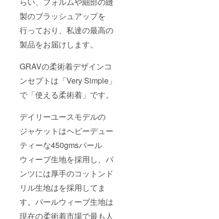
さい
らい、フォルムや細部の縫
くださ
てもコ
https://
https://
い。 ■■
ンペ
www.gr
製のブラッシュアップを
www.gr
ご注意
ティ
avbjj.co
avbjj.co
■■ 海外
ション
m 本リ
行っており、私達の最高の
m 本リ
製と比
出場用
ターン
ターン
べ、ス
として
製品をお届けします。
には送
には送
タイ
もお使
料も含
料も含
リッ
えいた
まれて
まれて
シュに
GRAVの柔術着デザインコ
だけま
おりま
おりま
仕上げ
す。 ミ
す。 ま
す。 ま
ンセプトは「Very Simple」
ている
ニマル
た、
た、
ため、
なデザ
X(旧ツ
で「使える柔術着」です。
X(旧ツ
同じサ
インで
イッ
イッ
イズ表
全黒と
ター）
ター）
記でも
なりま
アカウ
デイリーユースモデルの
アカウ
細身に
す。 本
ントで
ントで
なる場
リター
も最新
ジャケットはヘビーデュー
も最新
合があ
ンには
情報発
情報発
りま
ティーな450gmsパール
送料も
信やご
信やご
す。 必
含まれ
質問を
質問を
ずお手
ウィーブ生地を採用し、パ
ており
お受け
お受け
持ちの
ます。
してお
ンツには厚手のコットンド
してお
柔術着
サイズ
ります
ります
を採寸
表など
のでご
リル生地はを採用してま
のでご
し、サ
は
確認下
確認下
イズ表
GRAV
さい
す。パールウィーブ生地は
さい
と照ら
のウェ
https://t
@gravb
し合わ
ブサイ
現在の柔術着市場で最も人
witter.c