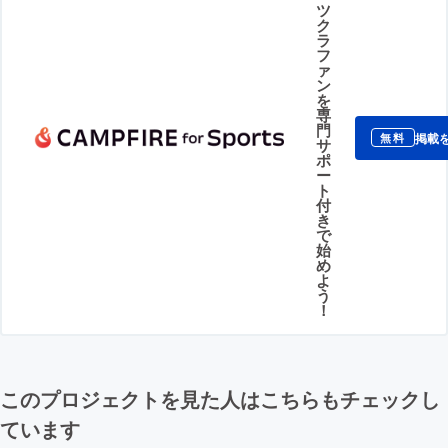
ツ
ク
ラ
フ
ァ
ン
を
専
門
掲載
無料
サ
ポ
ー
ト
付
き
で
始
め
よ
う
！
このプロジェクトを見た人はこちらもチェックし
ています