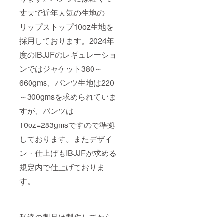
ントで
も最新
丈夫で近年人気の生地の
情報発
信やご
リップストップ10oz生地を
質問を
採用しております。2024年
お受け
してお
度のIBJJFのレギュレーショ
ります
のでご
ンではジャケット380～
確認下
さい
660gms、パンツ生地は220
@gravb
jj
～300gmsを求められていま
https://t
すが、パンツは
witter.c
om/gra
10oz=283gmsですので準拠
vbjj
しております。またデザイ
ン・仕上げもIBJJFが求める
規定内で仕上げておりま
す。
私達の製品は製作してから