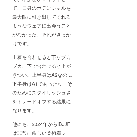
ストッ
ご了承
るを目
1.9～
手製の
プ生地
くださ
指して
て、自身のポテンシャルを
2.0kg
ため、
です。
い。 デ
いま
A2サイ
個体差
乾きや
イリー
最大限に引き出してくれる
す。
ズ：約
が生じ
すく軽
ユース
ジャ
2.0～
ます。
いので
ようなウェアに出会うこと
モデル
ケット
2.1kg
ご了承
もちろ
のコン
は100%
A3サイ
くださ
がなかった、それがきっか
ん日々
セプト
コット
ズ：約
い。 本
のト
は丈夫
ンの
2.1～
リター
けです。
レーニ
で長く
450gm
2.2kg
ンには
ングで
使える
sパール
A4サイ
送料も
もお使
日々の
ウィー
上着を合わせると下がブカ
ズ：約
含まれ
いいた
トレー
ブ生地
2.2～
ており
だけま
ニング
ブカ、下で合わせると上が
で形成
2.3kg ※
ます。
す。
で主に
されて
手製の
サイズ
A00サ
きつい。上半身はA2なのに
使われ
おり、
ため、
表など
イズ：
るを目
パンツ
個体差
は
下半身はA1であったり。そ
約1.2kg
指して
は100%
が生じ
GRAV
A0サイ
いま
コット
ます。
のウェ
のためにスタイリッシュさ
ズ：約
す。
ンで
ご了承
ブサイ
1.2kg～
ジャ
コット
くださ
をトレードオフする結果に
トをご
約1.3kg
ケット
ンドリ
い。 ■
確認下
A1サイ
は100%
なります。
ル生地
ラッ
さい
ズ：約
コット
です。
シュ
https://
1.3～
ンの
デイ
ガード■
www.gr
1.5kg
450gm
他にも、2024年からIBJJF
リー
ラッ
avbjj.co
A2サイ
sパール
ユース
シュ
m
は非常に厳しい柔術着レ
ズ：約
ウィー
もIBJJF
ガード