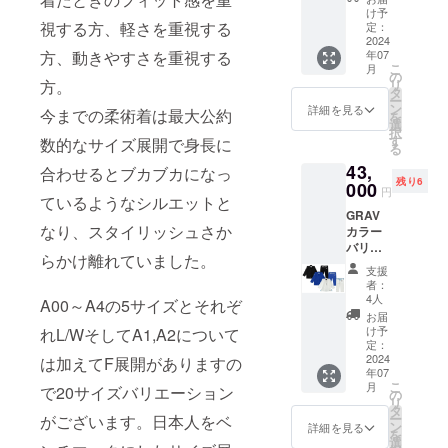
Jiu-
コンペ
け予
jitsu-
視する方、軽さを重視する
ティ
定：
gi コ
2024
ション
年07
方、動きやすさを重視する
ンペモ
モデル
こ
月
デル 1
とデイ
の
リ
方。
着 デイ
リー
タ
ー
リー
ユース
ン
詳細を見る
今までの柔術着は最大公約
を
ユース
がお選
選
択
モデ
びいた
す
数的なサイズ展開で身長に
る
ル 1着
だけま
43,
ラッ
す。 コ
合わせるとブカブカになっ
残り6
シュ
000
ンペ
円
ているようなシルエットと
ガー
ティ
GRAV
ド 1着
ション
なり、スタイリッシュさか
カラー
が含ま
モデル
バリ
れてい
のコン
らかけ離れていました。
エー
ます。
セプト
支援
ション
＜20
は丈夫
者：
セット
セット
で軽く
4人
A00～A4の5サイズとそれぞ
GRAV
限定＞
機能
お届
Jiu-
★☆★
的。競
け予
れL/WそしてA1,A2について
jitsu-
☆概要
定：
技で安
gi 3着
2024
★☆★
は加えてF展開がありますの
心して
年07
GRAV
☆ コン
着れる
こ
月
で20サイズバリエーション
ラッ
ペティ
の
道着を
リ
シュ
ション
タ
目指し
ー
がございます。日本人をベ
ガー
モデ
ン
ていま
詳細を見る
を
ド 1着
ル、デ
選
す。