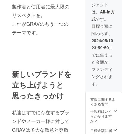
☆★☆
ユース
す。
もちろ
1.8kg
ジェクト
★☆概
がお選
製作者と使用者に最大限の
ジャ
ん日々
手製の
要
びいた
は、
All-In方
ケット
のト
ため、
リスペクトを。
★☆★
だけま
は100%
レーニ
個体差
式
です。
☆★☆
す。 コ
コット
ングで
が生じ
これがGRAVのもう一つの
★☆
ンペ
目標金額に
ンの
もお使
ます。
ジャ
ティ
380gm
いいた
テーマです。
ご了承
関わらず、
ケット
ション
sパール
だけま
くださ
とパン
モデル
2024/05/10
ウィー
す。
い。 デ
ツのサ
のコン
ブ生地
A00サ
イリー
23:59:59
ま
イズを
セプト
で形成
イズ：
ユース
それぞ
は丈夫
でに集まっ
されて
約1.2kg
モデル
れ選択
で軽く
おり、
A0サイ
のコン
た金額が
が可能
機能
パンツ
ズ：約
セプト
です。
的。競
ファンディ
は100%
1.2kg～
は丈夫
新しいブランドを
ジャ
技で安
コット
約1.3kg
で長く
ングされま
ケット
心して
ンで
A1サイ
使える
に合わ
着れる
立ち上げようと
す。
10oz(28
ズ：約
日々の
せると
道着を
3gms)
1.3～
トレー
パンツ
目指し
リップ
思ったきっかけ
1.5kg
ニング
が合わ
ていま
ストッ
A2サイ
で主に
支援に関するよ
ない パ
す。
プ生地
ズ：約
使われ
くある質問
ンツに
ジャ
です。
1.45～
るを目
合わせ
ケット
手数料はいく
私達はすでに存在するブラ
乾きや
1.6kg
指して
ると
は100%
らかかります
すく軽
A3サイ
いま
ジャ
ンドやメーカー様に対して
コット
か？
いので
ズ：約
す。
ケット
ンの
もちろ
1.6～
ジャ
GRAVは多大な敬意と尊敬
が合わ
380gm
目標金額に届
ん日々
1.8kg
ケット