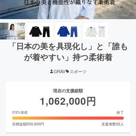
「日本の美を具現化し」と「誰も
が着やすい」持つ柔術着
GRAV
スポーツ
現在の支援総額
1,062,000
円
終了
212
%達成
目標金額
500,000
円
支援者数
56
人