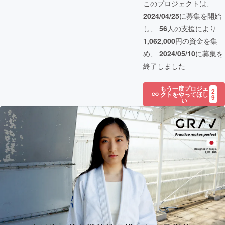
このプロジェクトは、
2024/04/25
に募集を開始
し、
56
人の支援により
1,062,000
円の資金を集
め、
2024/05/10
に募集を
終了しました
もう一度プロジェ
2
クトをやってほし
9
い