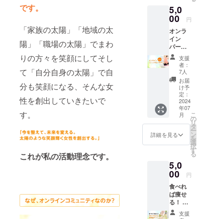
> XS: 身
の金額
です。
5,0
丈/63c
を自由
m 身
00
に設定
円
幅/46c
しご支
「家族の太陽」「地域の太
オンラ
m 肩
援いた
イン
幅/41c
だくこ
陽」「職場の太陽」でまわ
パーソ
m 袖
とがで
ナルピ
丈/18c
きま
りの方々を笑顔にしてそし
支援
ラティ
m S:
す。 ※
者：
ス（60
て「自分自身の太陽」で自
身
支援時
7人
分） ピ
丈/66c
に必ず
お届
分も笑顔になる、そんな女
ラティ
m 身
備考欄
け予
スを受
幅/49c
定：
にご希
性を創出していきたいで
けると
2024
m 肩
望のお
年07
「腰痛
幅/44c
名前を
す。
こ
月
が改善
m 袖
の
ご記入
リ
した」
丈/19c
タ
くださ
ー
「姿勢
m M: 身
ン
い。記
詳細を見る
を
がよく
丈/70c
選
入がな
択
なっ
m 身
す
い場合
る
これが私の活動理念です。
た」
幅/50c
は
5,0
「お腹
m 肩
CAMPF
が凹ん
00
幅/47c
IREにて
円
だ」
m 袖
使用さ
食べれ
「レッ
丈/20c
れてい
ば痩せ
スン後
m L:
るハン
る！ 90
に便通
身
ドル
分でわ
がよく
丈/74c
ネーム
支援
かる新
なる」