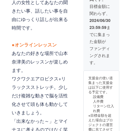
して
りする
人の女性としてあなたの聞
は、終
い。
みつけ
にお問
は、プ
事が御
目標金額に
了後
ること
い合わ
ロジェ
きたい事、話したい事を自
座いま
メール
関わらず、
で【一
せ下さ
クト終
す、ご
にてお
由にゆっくり話しが出来る
生続け
い。
了後、
注意く
2024/06/30
知らせ
られる
【備
山本奈
ださ
致しま
時間です。
23:59:59
ま
食事
考】 開
津美か
い。
す。 終
法】が
催日
ら連絡
でに集まっ
了後3日
身に付
時：応
をメー
たって
た金額が
きあな
相談 講
ルさせ
もメー
●オンラインレッスン
た自身
演時
て頂
ファンディ
ルが確
が食事
間：60
き、調
あなたの好きな場所で山本
認でき
ングされま
も体型
分から
整させ
なかっ
もコン
90分
奈津美のレッスンが楽しめ
て頂き
す。
た場
トロー
（応相
ます。
合、迷
ます。
ル出来
談） 会
日程調
惑メー
るよう
場
整に
ルフォ
ワクワクエアロビクス+リ
支援金の使い道
になり
費 ：
は、
ルダを
集まった支援金
ます！
実費を
少々お
ご確認
ラックスストレッチ。少し
は以下に使用す
食事も
ご負担
時間を
くださ
る予定です。
体型も
いただ
頂く場
だけ複雑な動きで脳を活性
い。
設備費
コント
きます
合がご
人件費
ロール
ようよ
化させて頭も体も動かして
ざいま
リターン仕入
出来れ
ろしく
す。何
れ費
いきましょう。
ば自分
お願い
卒、ご
※目標金額を超
に自信
しま
了承下
えた場合はプロ
「出来なかった～」とマイ
がも
す。 交
さい。
ジェクトの運営
て、太
通
日程が
ナスに考えるのではなく笑
費に充てさせて
陽の様
費 ：