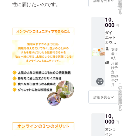
ン
＝ 動画
詳細を見る
物を比
を
性に届けたいのです。
MI
丈/66c
選
配信の
喩する
択
フィッ
m 身
す
視聴
お名前
る
トネス
幅/49c
は、オ
や公序
10,
のロゴ
m 肩
ンライ
良俗に
を作成
000
幅/44c
ンコ
反する
円
しまし
m 袖
ミュニ
お名前
ダイ
た。 <
丈/19c
ティサ
は掲載
エット
素材>
m M: 身
イトが
をお断
カウン
綿100%
丈/70c
出来上
りする
セリン
<サイズ
m 身
がり次
事が御
支援
グ（100
> XS: 身
幅/50c
第 メー
者：
座いま
分） あ
丈/63c
m 肩
0人
ルで
す、ご
ともう
m 身
幅/47c
URL等
お届
注意く
少し痩
幅/46c
m 袖
け予
をお知
ださ
せたい
m 肩
定：
丈/20c
らせ致
い。
けどな
2024
幅/41c
m L:
しま
年07
かなか
m 袖
身
す。※9
こ
月
痩せら
丈/18c
の
丈/74c
月頃
リ
れな
m S:
タ
m 身
オープ
ー
い！
身
ン
幅/55c
詳細を見る
ン予定
を
SNSの
丈/66c
選
m 肩
択
ダイ
m 身
す
幅/50c
る
エット
幅/49c
m 袖
10,
情報を
m 肩
丈/22c
実践し
000
幅/44c
m XL:
円
ている
m 袖
身
オンラ
のに痩
丈/19c
丈/78c
イン
せられ
m M: 身
m 身