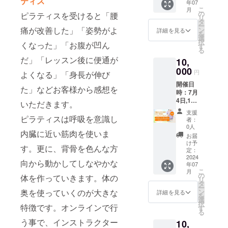
ティス
年07
間 ●内
様から
生活習
付でき
メージ
こ
月
容：い
感想を
の
慣、食
ピラティスを受けると「腰
ません
がない
リ
つまで
いただ
タ
習慣を
のでご
かもし
ー
も若々
痛が改善した」「姿勢がよ
きま
ン
伺いあ
詳細を見る
注意下
れませ
を
しくい
す。 ピ
選
なたに
さい ＝
んが当
択
くなった」「お腹が凹ん
るため
ラティ
す
合った
＝ この
時はこ
る
には体
スは呼
ダイ
DVDは
のよう
だ」「レッスン後に便通が
10,
を少し
吸を意
エット
15年前
なレッ
でも動
000
識し内
法をア
に作成
円
スンを
よくなる」「身長が伸び
かす事
臓に近
ドバイ
した
担当し
開催日
が大切
い筋肉
スさせ
た」などお客様から感想を
DVDで
ていま
時：7月
です。
を使い
ていた
す。現
した。
4日,11
血流を
ます。
いただきます。
だきま
在の私
とって
日,18
良くす
更に、
す。 ＝
を知っ
支援
も貴重
日,25
ピラティスは呼吸を意識し
ること
背骨を
＝ 受講
者：
ている
なDVD
日
で顔も
色んな
0人
方法：
お客様
ですの
内臓に近い筋肉を使いま
10:00～
明るく
方向か
Zoomを
お届
は中上
でぜ
11:30
なり、
ら動か
け予
使用し
級の
ひ、永
す。更に、背骨を色んな方
※4回と
体も
定：
してし
ます。
レッス
久保存
も同時
2024
スッキ
なやか
日程に
ンのイ
向から動かしてしなやかな
版とし
年07
間 ●内
リしま
な体を
つきま
メージ
てお手
こ
月
容：い
す。 そ
の
作って
体を作っていきます。体の
して
がない
に取っ
リ
つまで
して、
タ
いきま
は、プ
かもし
てご覧
ー
も若々
心も軽
奥を使っていくのが大きな
ン
す。体
詳細を見る
ロジェ
れませ
くださ
を
しくい
やかに
選
の奥を
クト終
んが当
いね。
択
特徴です。オンラインで行
るため
なりい
す
使って
了後、
時はこ
収録時
る
には体
つまで
いくの
山本奈
のよう
間：エ
う事で、インストラクター
10,
を少し
も若々
が大き
津美か
なレッ
アロ45