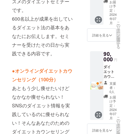
イエッ
スメのダイエットセミナー
て、適
んな
いく
お届
が出来
しま
ティサ
トカウ
切なも
シーン
け予
レッス
ます。
す。
イトが
です。
ンセリ
のが見
定：
でもス
ンで
＝＝ 受
出来上
ング受
2024
当たら
トレッ
す。さ
講方
600名以上が成果を出してい
がり次
年07
けたい
ない場
チが出
らに、
法：
こ
第 メー
月
けど、3
合に
の
来るよ
静止す
るダイエット法の基本をあ
Zoomを
リ
ルで
か月続
は、こ
タ
うに
るだけ
使用し
ー
URL等
けられ
ちらの
ン
「椅子
詳細を見る
なたにお伝えします。セミ
のスト
ます。
を
をお知
るか不
リター
選
に座り
レッチ
日程に
択
らせ致
安。そ
ナーを受けたその日から実
ン商品
す
なが
ではな
つきま
る
しま
んなあ
の金額
ら」
く、動
して
す。※9
践できる内容です。
90,
なたに
を自由
「立ち
きのあ
は、プ
月頃
は1カ月
000
に設定
なが
るスト
円
ロジェ
オープ
のダイ
しご支
ら」
レッチ
クト終
ン予定
ダイ
エット
援いた
「寝な
もおこ
了後、
●オンラインダイエットカウ
エット
カウン
だくこ
がら」
なって
山本奈
カウン
セリン
とがで
と色ん
ンセリング（100分）
いきま
津美か
セリン
グを受
きま
な体位
す。誰
支援
ら連絡
グ（3ヶ
けてみ
す。 ※
あともう少し痩せたいけど
でお伝
者：
でも出
をメー
月）
てくだ
支援時
0人
えして
来るか
ルさせ
3ヶ月で
なかなか痩せられない！
さい。
に必ず
いく
お届
んたん
て頂
あなた
人の細
備考欄
け予
レッス
なスト
き、調
SNSのダイエット情報を実
を理想
胞は毎
定：
にご希
ンで
レッチ
整させ
の姿に
2024
日生ま
望のお
す。さ
です。
て頂き
践しているのに痩せられな
年07
導きま
れ変わ
名前を
らに、
●参加方
ます。
こ
月
す。 週
りま
の
ご記入
静止す
法：
い！そんなあなたのための
日程調
リ
1回あな
す。今
タ
くださ
るだけ
Zoom（
整に
ー
たの食
はなか
ン
い。記
詳細を見る
ダイエットカウンセリング
のスト
カメラ
は、
を
生活や