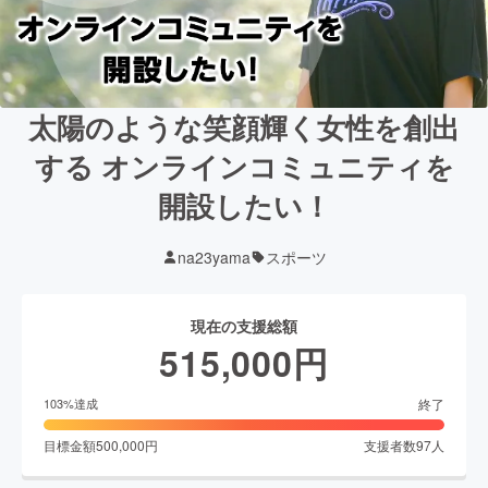
太陽のような笑顔輝く女性を創出
する オンラインコミュニティを
開設したい！
na23yama
スポーツ
現在の支援総額
515,000
円
終了
103
%達成
目標金額
500,000
円
支援者数
97
人