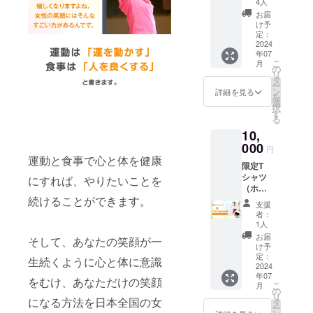
れませ
支援時
4人
卒、ご
信（エ
んが当
に必ず
了承下
お届
アロ1タ
時はこ
備考欄
け予
さい。
イト
のよう
定：
にご希
日程が
ル） 今
2024
なレッ
望のお
決まり
年07
回のT
スンを
名前を
次第、
こ
月
シャツ
担当し
の
ご記入
メール
リ
の為に
ていま
タ
くださ
でZoom
ー
NATSU
した。
ン
い。記
詳細を見る
のURL
を
MI
とって
選
入がな
をお知
択
フィッ
も貴重
す
い場合
らせ致
る
トネス
なDVD
は
しま
10,
のロゴ
ですの
CAMPF
す。
を作成
000
でぜ
IREにて
円
しまし
ひ、永
運動と食事で心と体を健康
使用さ
限定T
た。 <
久保存
れてい
シャツ
素材>
にすれば、やりたいことを
版とし
るハン
（ホワ
綿100%
てお手
ドル
続けることができます。
イト）
<サイズ
に取っ
ネーム
支援
+DVD&
> XS: 身
てご覧
を使用
者：
動画配
丈/63c
くださ
1人
させて
信（ス
m 身
いね。
頂きま
お届
そして、あなたの笑顔が一
テップ1
幅/46c
収録時
け予
すので
タイト
m 肩
定：
間：エ
ご了承
生続くように心と体に意識
ル） 今
2024
幅/41c
アロ45
くださ
年07
回のT
m 袖
をむけ、あなただけの笑顔
分/ス
い。ま
こ
月
シャツ
丈/18c
の
テップ
た、特
リ
の為に
になる方法を日本全国の女
m S:
タ
46分 ＝
定の人
ー
NATSU
身