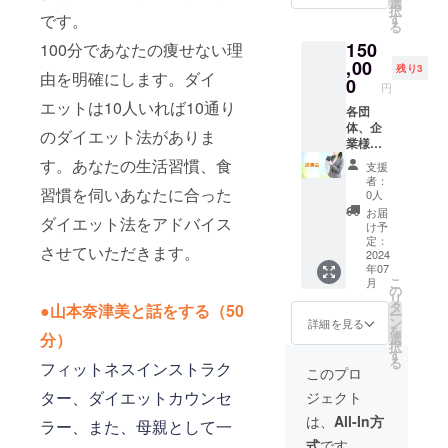
なか痩
選
入がな
レッチ
ONに
少々お
択
生活習
せられ
です。
す
い場合
ではな
て）※
時間を
る
慣をヒ
なくて
は
く、動
アーカ
頂く場
150
100分であなたの痩せない理
アリン
も大丈
CAMPF
きのあ
イブは
合がご
グしあ
,00
夫。必
IREにて
るスト
残り3
ありま
ざいま
由を明確にします。ダイ
なたが
ず痩せ
0
使用さ
レッチ
せん
円
す。何
ストレ
体質に
れてい
もおこ
Zoomの
エットは10人いれば10通り
卒、ご
スを感
各団
なりま
るハン
なって
URL
了承下
じずに
体、企
す。ま
ドル
いきま
のダイエット法がありま
は、終
さい。
痩せら
業様よ
ずはそ
ネーム
す。誰
了後
日程が
れる方
り講
の一歩
す。あなたの生活習慣、食
を使用
でも出
メール
支援
決まり
法を一
演・講
である
させて
来るか
者：
にてお
次第、
緒に考
座の依
習慣を伺いあなたに合った
1ヶ月
頂きま
0人
んたん
知らせ
メール
えてい
頼を受
チャレ
すので
なスト
お届
致しま
でZoom
ダイエット法をアドバイス
きま
付を致
ンジし
ご了承
け予
レッチ
す。 終
のURL
す。カ
しま
て痩せ
定：
くださ
です。
了後3日
をお知
させていただきます。
ウンセ
す。 内
2024
体質に
い。ま
●参加方
たって
らせ致
年07
ラーが
容は、
変身さ
た、特
法：
もメー
しま
こ
月
押し付
対象
せま
の
定の人
Zoom（
ルが確
す。 ※
リ
けるア
者・人
しょ
タ
物を比
●山本奈津美と話をする（50
カメラ
認でき
有効期
ー
ドバイ
数に
う。 ==
ン
喩する
詳細を見る
ONに
なかっ
限：
を
スを実
よって
分）
受講方
選
お名前
て）※
た場
2024年
択
践する
プロ
法：
す
や公序
アーカ
合、迷
9月末ま
る
フィットネスインストラク
のでは
デュー
Zoomを
良俗に
このプロ
イブは
惑メー
で
なく、
スいた
使用し
反する
ありま
ルフォ
ター、ダイエットカウンセ
ジェクト
あなた
しま
ます。
お名前
せん
ルダを
が出来
す。 ど
日程に
は掲載
は、
All-In方
Zoomの
ご確認
ラー、また、母親として一
る事を
うぞ、
つきま
をお断
URL
くださ
式
です。
一緒に
お気軽