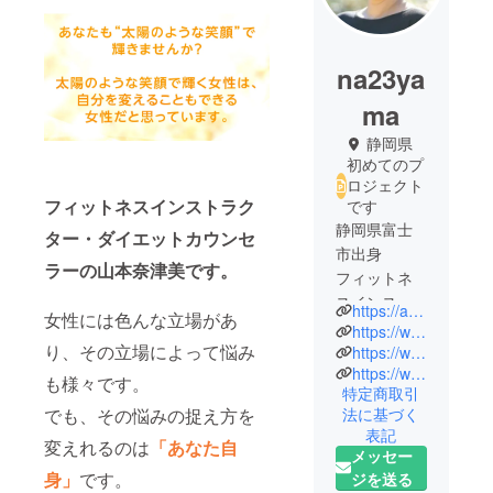
na23ya
ma
静岡県
初めてのプ
ロジェクト
フィットネスインストラク
です
静岡県富士
ター・ダイエットカウンセ
市出身
ラーの山本奈津美です。
フィットネ
スインスト
https://ameblo.jp/na23-yama
女性には色んな立場があ
ラクター兼
https://www.instagram.com/na23_sun_diet/
り、その立場によって悩み
ダイエット
https://www.instagram.com/na23_sun_fitness/
https://www.facebook.com/profile.php?id=100004787196867
カウンセ
も様々です。
特定商取引
ラー
でも、その悩みの捉え方を
法に基づく
フィットネ
表記
変えれるのは
「あなた自
スインスト
メッセー
ラクターと
身」
です。
ジを送る