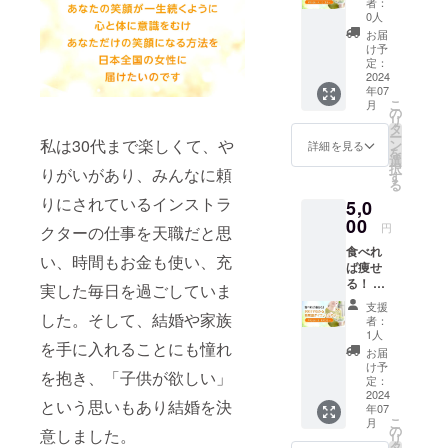
m 身
を使用
者：
常識ダ
「身長
幅/55c
0人
させて
イエッ
が伸び
m 肩
頂きま
お届
トセミ
た」な
幅/50c
け予
すので
ナー
どお客
定：
m 袖
ご了承
【7月18
2024
様から
丈/22c
くださ
年07
日
感想を
m XL:
い。ま
こ
月
（木）
いただ
の
身
た、特
リ
13:30～
きま
タ
丈/78c
定の人
ー
15:00】
私は30代まで楽しくて、や
す。 ピ
ン
m 身
詳細を見る
物を比
を
●参加方
ラティ
選
幅/58c
喩する
択
りがいがあり、みんなに頼
法：
スは呼
す
m 肩
お名前
る
Zoom（
吸を意
幅/53c
や公序
りにされているインストラ
5,0
カメラ
識し内
m 袖
良俗に
ONに
00
臓に近
丈/24c
反する
円
クターの仕事を天職だと思
て）
い筋肉
m ※確定
お名前
食べれ
Zoomの
を使い
後の変
い、時間もお金も使い、充
は掲載
ば痩せ
URL
ます。
更は受
をお断
る！ 90
は、終
更に、
実した毎日を過ごしていま
付でき
りする
分でわ
了後
背骨を
ません
事が御
支援
かる新
した。そして、結婚や家族
メール
色んな
のでご
者：
座いま
常識ダ
にてお
方向か
1人
注意下
す、ご
を手に入れることにも憧れ
イエッ
知らせ
ら動か
さい
お届
注意く
トセミ
致しま
してし
け予
ださ
を抱き、「子供が欲しい」
ナー
す。 終
定：
なやか
い。
【7月26
2024
了後5日
な体を
という思いもあり結婚を決
年07
日
たって
作って
こ
月
（金）
もメー
の
いきま
意しました。
リ
19:00～
ルが確
タ
す。体