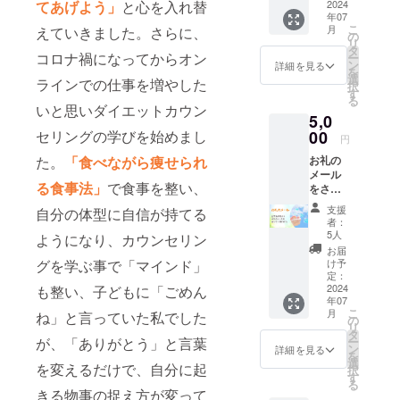
てあげよう」
と心を入れ替
トラク
2024
は、迷
たい。
600名以
日程調
年07
ター、
惑メー
でも、
上が成
整に
こ
月
えていきました。さらに、
ダイ
ルフォ
の
１対1は
果を出
は、
リ
エット
ルダを
タ
緊張す
してい
コロナ禍になってからオン
少々お
ー
カウン
ご確認
ン
る。成
詳細を見る
るダイ
時間を
を
セ
下さい
選
果のあ
エット
ラインでの仕事を増やした
頂く場
択
ラー、
視聴有
す
るダイ
法の基
合がご
る
また、
効期
いと思いダイエットカウン
エット
本をあ
ざいま
5,0
母親と
限：
のやり
なたに
す。何
して一
セリングの学びを始めまし
00
メール
方を知
お伝え
円
卒、ご
人の女
送信
りた
しま
了承下
た。
「食べながら痩せられ
お礼の
性とし
後、7日
い。そ
す。セ
さい。
メール
てあな
間
んなあ
ミナー
日程が
る食事法」
で食事を整い、
をさせ
たの聞
なたに
を受け
決まり
て頂き
きたい
オスス
たその
支援
自分の体型に自信が持てる
次第、
ます。
事、話
メのダ
者：
日から
メール
山本奈
したい
5人
イエッ
ようになり、カウンセリン
実践で
でURL
津美か
事を自
トセミ
お届
きる内
をお知
らおひ
由に
グを学ぶ事で「マインド」
け予
ナーで
容で
らせ致
とりお
ゆっく
定：
す。
す。
しま
ひとり
2024
も整い、子どもに「ごめん
り話し
600名以
す。 ※
年07
様に感
が出来
上が成
こ
有効期
月
ね」と言っていた私でした
謝の気
る時間
の
果を出
リ
限：
持ちを
です。
タ
してい
が、「ありがとう」と言葉
ー
2024年
込めて
＝＝ 受
ン
詳細を見る
るダイ
を
9月末ま
お送り
講方
選
エット
を変えるだけで、自分に起
択
で
致しま
法：
す
法の基
る
す！ ※
Zoomを
きる物事の捉え方が変って
本をあ