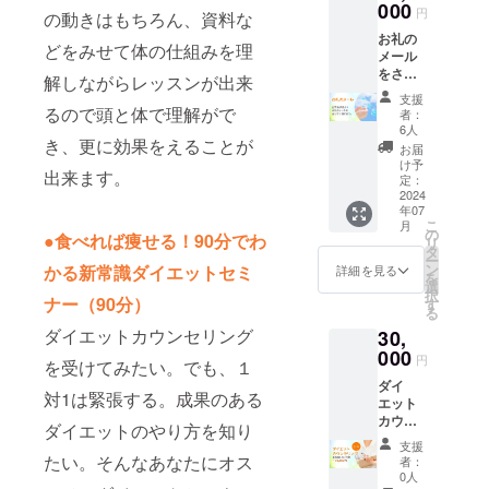
でも動
000
しいあ
な特徴
ら連絡
円
スンを
の動きはもちろん、資料な
分 ＝＝
かす事
なたで
です。
をメー
担当し
動画配
お礼の
が大切
いられ
オンラ
ルさせ
どをみせて体の仕組みを理
ていま
信の視
メール
です。
ます。
インで
て頂
した。
聴は、
をさせ
血流を
このク
解しながらレッスンが出来
行う事
き、調
とって
オンラ
て頂き
良くす
ラスで
で、イ
整させ
支援
も貴重
インコ
ます。
ること
るので頭と体で理解がで
は、日
ンスト
者：
て頂き
なDVD
ミュニ
山本奈
で顔も
常のど
6人
ラク
ます。
ですの
ティサ
き、更に効果をえることが
津美か
明るく
んな
ターの
お届
日程調
でぜ
イトが
らおひ
なり、
シーン
け予
動きは
整に
ひ、永
出来上
出来ます。
とりお
体も
定：
でもス
もちろ
は、
久保存
がり次
ひとり
2024
スッキ
トレッ
ん、資
少々お
版とし
第 メー
年07
様に感
リしま
チが出
料など
時間を
てお手
こ
ルで
月
謝の気
す。 そ
の
来るよ
をみせ
●食べれば痩せる！90分でわ
頂く場
に取っ
リ
URL等
持ちを
して、
タ
うに
て体の
合がご
てご覧
ー
をお知
込めて
心も軽
ン
かる新常識ダイエットセミ
「椅子
詳細を見る
仕組み
ざいま
くださ
を
らせ致
お送り
やかに
選
に座り
を理解
す。何
いね。
択
しま
致しま
ナー（90分）
なりい
す
なが
しなが
卒、ご
収録時
る
す。※9
す！ ※
つまで
ら」
らレッ
了承下
間：ス
月頃
ダイエットカウンセリング
30,
ご支援
も若々
「立ち
スンが
さい。
テップ
オープ
金額は
000
しいあ
なが
出来る
円
日程が
46分 ＝
を受けてみたい。でも、１
ン予定
増額す
なたで
ら」
ので頭
決まり
＝ 動画
ダイ
ること
いられ
「寝な
と体で
対1は緊張する。成果のある
次第、
配信の
エット
が可能
ます。
がら」
理解が
メール
視聴
カウン
です。
このク
と色ん
ダイエットのやり方を知り
でき、
でZoom
は、オ
セリン
他のリ
ラスで
な体位
更に効
支援
のURL
ンライ
グ（1ヶ
ターン
たい。そんなあなたにオス
は、日
でお伝
者：
果をえ
をお知
ンコ
月） ダ
商品に
常のど
0人
えして
ること
らせ致
ミュニ