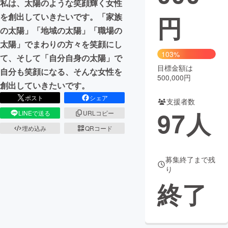
私は、太陽のような笑顔輝く女性
円
を創出していきたいです。「家族
まちづくり・地域活性化
の太陽」「地域の太陽」「職場の
太陽」でまわりの方々を笑顔にし
CAMPFIRE for Social Good
CAMPFIRE Creation
103%
て、そして「自分自身の太陽」で
CAMPFIREふるさと納税
machi-ya
コミュニティ
目標金額は
自分も笑顔になる、そんな女性を
500,000円
創出していきたいです。
ポスト
シェア
支援者数
97
人
LINEで送る
URLコピー
埋め込み
QRコード
募集終了まで残
り
終了