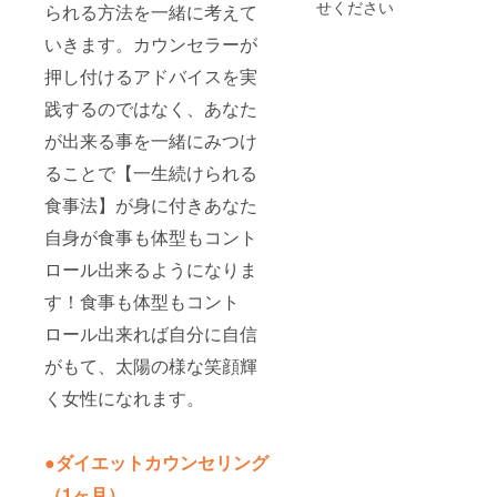
せください
られる方法を一緒に考えて
整に
備考欄
は、
連絡先
いきます。カウンセラーが
少々お
の詳細
時間を
をお願
押し付けるアドバイスを実
頂く場
いしま
践するのではなく、あなた
合がご
す。 ※
ざいま
有効期
が出来る事を一緒にみつけ
す。何
限：
卒、ご
2024年
ることで【一生続けられる
了承下
12月末
さい。
まで
食事法】が身に付きあなた
日程が
決まり
自身が食事も体型もコント
次第、
メール
ロール出来るようになりま
でURL
す！食事も体型もコント
をお知
らせ致
ロール出来れば自分に自信
しま
す。
がもて、太陽の様な笑顔輝
く女性になれます。
●ダイエットカウンセリング
（1ヶ月）