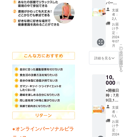
パーソ
ない！
丈/70c
幅/58c
ナルピ
そんな
m 身
m 肩
支援
ラティ
あなた
幅/50c
幅/53c
者：
ス（60
のため
m 肩
2人
m 袖
分×3
のダイ
幅/47c
丈/24c
お届
回） ピ
エット
m 袖
け予
m ※確定
ラティ
カウン
定：
丈/20c
後の変
スを受
2024
セリン
m L:
更は受
年07
けると
グで
身
付でき
こ
月
「腰痛
す。
の
丈/74c
ません
リ
が改善
100分で
タ
m 身
のでご
ー
した」
あなた
ン
幅/55c
詳細を見る
注意下
を
「姿勢
の痩せ
選
m 肩
さい ＝
択
がよく
ない理
す
幅/50c
＝＝ こ
る
なっ
由を明
m 袖
のDVD
10,
た」
確にし
丈/22c
は15年
「お腹
000
ます。
m XL:
前に作
円
が凹ん
ダイ
身
成した
●開催日
だ」
エット
丈/78c
DVDで
時：7月
「レッ
は10人
m 身
す。現
9日,16
スン後
いれば
幅/58c
在の私
日,23
に便通
10通り
m 肩
を知っ
支援
日,30
がよく
のダイ
幅/53c
者：
ている
日
なる」
エット
0人
m 袖
お客様
13:30～
「身長
法があ
丈/24c
お届
は中上
14:30
が伸び
りま
け予
m ※確定
級の
●オンラインパーソナルピラ
※4回と
た」な
定：
す。あ
後の変
レッス
も同時
2024
どお客
なたの
更は受
ンのイ