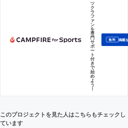
ツ
ク
ラ
フ
ァ
ン
を
専
門
掲載
無料
サ
ポ
ー
ト
付
き
で
始
め
よ
う
！
このプロジェクトを見た人はこちらもチェックし
ています