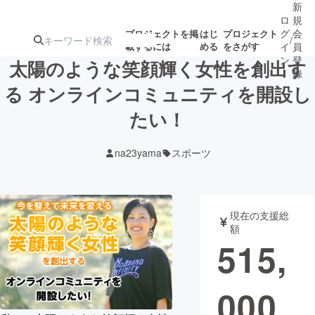
新
ロ
規
グ
会
プロジェクトを掲
はじ
プロジェクト
/
載するには
める
をさがす
イ
員
ン
登
太陽のような笑顔輝く女性を創出す
録
る オンラインコミュニティを開設し
たい！
人気のプロ
注目のリ
注目の新着プロ
募集終了が近いプ
もうすぐ公開
ジェクト
ターン
ジェクト
ロジェクト
されます
na23yama
スポーツ
アート・写真
音楽
現在の支援総
テクノロジー・ガジェット
ゲーム・サ
額
515,
映像・映画
書籍・雑誌
000
ビジネス・起業
チャレンジ