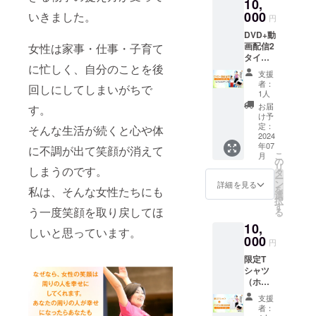
10,
ご支援
使用し
なたに
金額は
000
いきました。
ます。
お伝え
円
増額す
日程に
しま
DVD+動
ること
つきま
す。セ
画配信2
女性は家事・仕事・子育て
が可能
して
ミナー
タイト
です。
は、プ
を受け
に忙しく、自分のことを後
ルセッ
他のリ
ロジェ
たその
支援
ト（エ
ターン
クト終
者：
日から
回しにしてしまいがちで
アロ&ス
商品に
了後、
1人
実践で
テッ
て、適
山本奈
お届
す。
きる内
プ） こ
切なも
津美か
け予
容で
のDVD
のが見
定：
ら連絡
そんな生活が続くと心や体
す。
は15年
2024
当たら
をメー
年07
前に作
に不調が出て笑顔が消えて
ない場
ルさせ
こ
月
成した
合に
の
て頂
リ
しまうのです。
DVDで
は、こ
タ
き、調
ー
す。現
ちらの
ン
整させ
詳細を見る
を
私は、そんな女性たちにも
在の私
リター
選
て頂き
択
を知っ
ン商品
す
ます。
う一度笑顔を取り戻してほ
る
ている
の金額
日程調
10,
お客様
を自由
整に
しいと思っています。
は中上
000
に設定
は、
円
級の
しご支
少々お
限定T
レッス
援いた
時間を
シャツ
ンのイ
だくこ
頂く場
（ホワ
メージ
とがで
合がご
イト）
がない
きま
ざいま
支援
+DVD&
かもし
す。 ※
す。何
者：
動画配