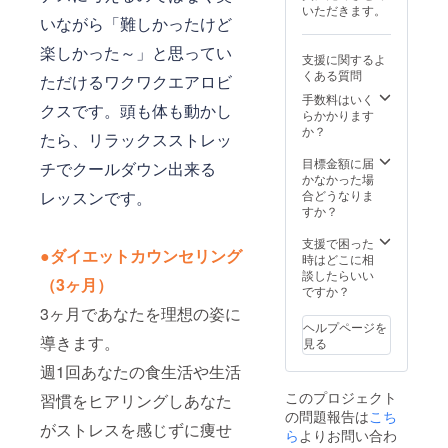
決まり
いただきます。
な笑顔
会場ま
次第、
いながら「難しかったけど
輝く女
での交
メール
性にな
通費に
でURL
楽しかった～」と思ってい
支援に関するよ
れま
つきま
をお知
くある質問
ただけるワクワクエアロビ
す。 ==
して
らせ致
受講方
は、実
しま
手数料はいく
クスです。頭も体も動かし
法：
費をご
す。
らかかります
Zoomを
負担い
か？
たら、リラックスストレッ
使用し
ただき
ます。
ますよ
目標金額に届
チでクールダウン出来る
日程に
うよろ
かなかった場
つきま
しくお
レッスンです。
合どうなりま
して
願いし
すか？
は、プ
ます。
ロジェ
出張
支援で困った
●ダイエットカウンセリング
クト終
費 ：
時はどこに相
了後、
遠方の
談したらいい
（3ヶ月）
山本奈
場合は
ですか？
津美か
交通
3ヶ月であなたを理想の姿に
ら連絡
費・宿
ヘルプページを
をメー
泊費・
導きます。
見る
ルさせ
出張費
て頂
として
週1回あなたの食生活や生活
き、調
別途料
このプロジェクト
習慣をヒアリングしあなた
整させ
金が発
の問題報告は
て頂き
生いた
こち
がストレスを感じずに痩せ
ます。
しま
ら
よりお問い合わ
日程調
す。 ※