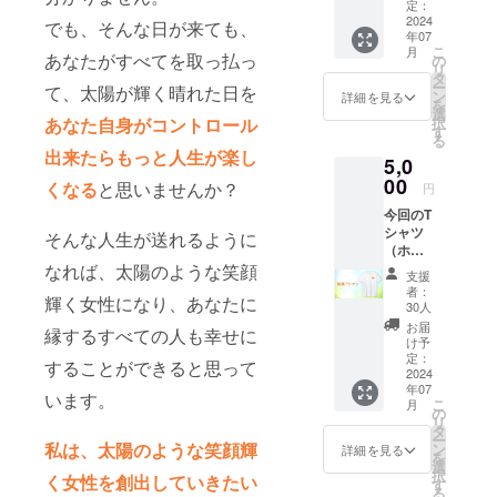
とりお
定：
「今を整え
ひとり
2024
でも、そんな日が来ても、
年07
様に感
て、未来を
こ
月
謝の気
あなたがすべてを取っ払っ
の
変える、太
リ
持ちを
タ
ー
陽の様な笑
て、太陽が輝く晴れた日を
込めて
ン
詳細を見る
を
お送り
選
顔輝く女性
あなた自身がコントロール
択
致しま
す
を創出す
る
す！ ※
出来たらもっと人生が楽し
5,0
る」をコン
ご支援
金額は
00
くなる
と思いませんか？
セプトに活
円
増額す
動していま
今回のT
ること
シャツ
が可能
す。
そんな人生が送れるように
（ホワ
です。
イト）
なれば、太陽のような笑顔
他のリ
支援
の為に
ターン
者：
輝く女性になり、あなたに
NATSU
商品に
30人
MI
て、適
お届
縁するすべての人も幸せに
フィッ
切なも
け予
トネス
のが見
定：
することができると思って
のロゴ
2024
当たら
年07
を作成
ない場
います。
こ
月
しまし
合に
の
リ
た。 <
は、こ
タ
ー
素材>
私は、太陽のような笑顔輝
ちらの
ン
詳細を見る
を
綿100%
リター
選
択
く女性を創出していきたい
<サイズ
ン商品
す
る