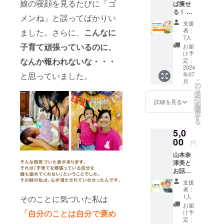
娘の寝顔を見るたびに「ゴ
ば痩せ
URL
くださ
んなあ
でき、
る！ 90
は、終
い。 ==
なたに
更に効
メンね」と誤ってばかりい
分でわ
了後
ダイ
オスス
果をえ
支援
かる新
メール
エット
メのダ
者：
ました。さらに、
こんなに
ること
常識ダ
にてお
カウン
7人
イエッ
が出来
イエッ
知らせ
子育て頑張っているのに、
セリン
トセミ
お届
ます。
トセミ
致しま
グを受
け予
ナーで
== 受講
ナー
なんか報われないな・・・
す。 終
定：
けてみ
す。
方法：
【アー
2024
了後5日
たい。
600名以
Zoomを
と思っていました。
年07
カイ
たって
でも、
上が成
使用し
こ
月
ブ】 セ
もメー
の
１対1は
果を出
ます。
リ
ミナー
ルが確
タ
緊張す
してい
日程に
ー
アーカ
認でき
ン
る。成
詳細を見る
るダイ
つきま
を
イブ
なかっ
選
果のあ
エット
して
択
（録画
た場
す
るダイ
法の基
は、プ
る
約90
合、迷
エット
本をあ
ロジェ
5,0
分）の
惑メー
のやり
なたに
クト終
URL
00
ルフォ
方を知
お伝え
円
了後、
は、7月
ルダを
りた
しま
山本奈
山本奈
末まで
ご確認
い。そ
す。セ
津美か
津美と
に視聴
くださ
んなあ
ミナー
ら連絡
お話し
URLを
い。 ==
なたに
を受け
をメー
する
メール
ダイ
オスス
たその
支援
ルさせ
（50
致しま
エット
メのダ
者：
日から
て頂
分）
す。 ※
カウン
1人
そのことに気づいた私は
イエッ
実践で
き、調
フィッ
確認で
セリン
トセミ
お届
きる内
整させ
トネス
きない
「自分のことは自分で褒め
グを受
け予
ナーで
容で
て頂き
インス
場合
定：
けてみ
す。
す。
ます。