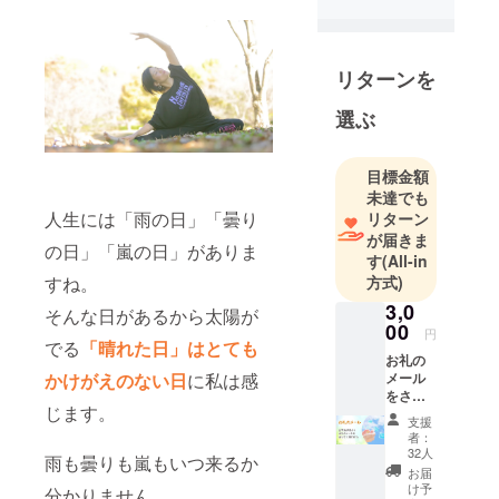
して地元の
スポーツク
ラブ、行政
施設、介護
リターンを
施設、子育
選ぶ
て支援セン
ターなどで
グループエ
目標金額
未達でも
クササイズ
人生には「雨の日」「曇り
リターン
を指導。
が届きま
運動だけで
の日」「嵐の日」がありま
す
(All-in
健康になれ
すね。
方式)
ると思って
3,0
そんな日があるから太陽が
いたが、自
00
円
身の産後太
でる
「晴れた日」はとても
お礼の
りに悩み食
かけがえのない日
に私は感
メール
生活を改
をさせ
じます。
て頂き
善。ダイ
支援
ます。
者：
エットに成
山本奈
32人
雨も曇りも嵐もいつ来るか
功し生理不
津美か
お届
らおひ
け予
順も解消。
分かりません。