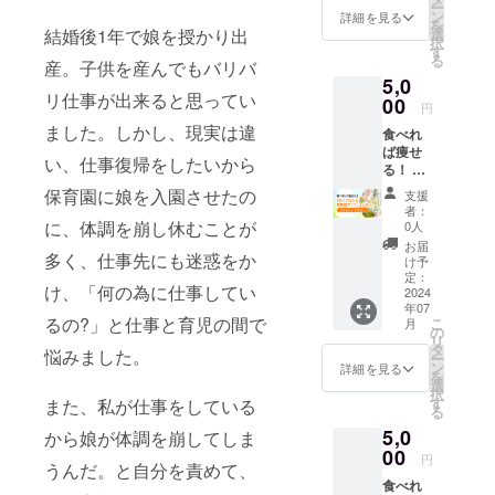
ー
20:30】
認でき
ン
の奥を
詳細を見る
を
●参加方
なかっ
結婚後1年で娘を授かり出
選
使って
択
法：
た場
す
いくの
る
産。子供を産んでもバリバ
Zoom（
合、迷
が大き
5,0
カメラ
惑メー
な特徴
リ仕事が出来ると思ってい
ONに
00
ルフォ
です。
円
て）
ルダを
オンラ
ました。しかし、現実は違
食べれ
Zoomの
ご確認
インで
ば痩せ
URL
くださ
行う事
い、仕事復帰をしたいから
る！ 90
は、終
い。 ==
で、イ
分でわ
了後
ダイ
保育園に娘を入園させたの
ンスト
支援
かる新
メール
エット
ラク
者：
常識ダ
にてお
に、体調を崩し休むことが
カウン
0人
ターの
イエッ
知らせ
セリン
動きは
お届
多く、仕事先にも迷惑をか
トセミ
致しま
グを受
け予
もちろ
ナー
す。 終
定：
けてみ
ん、資
け、「何の為に仕事してい
【7月30
2024
了後5日
たい。
料など
年07
日
たって
でも、
をみせ
るの?」と仕事と育児の間で
こ
月
（火）
もメー
の
１対1は
て体の
リ
10:00～
ルが確
タ
緊張す
仕組み
悩みました。
ー
11:30】
認でき
ン
る。成
詳細を見る
を理解
を
●参加方
なかっ
選
果のあ
しなが
択
法：
た場
す
また、私が仕事をしている
るダイ
らレッ
る
Zoom（
合、迷
エット
スンが
5,0
カメラ
から娘が体調を崩してしま
惑メー
のやり
出来る
ONに
00
ルフォ
方を知
ので頭
円
うんだ。と自分を責めて、
て）
ルダを
りた
と体で
食べれ
Zoomの
ご確認
い。そ
理解が