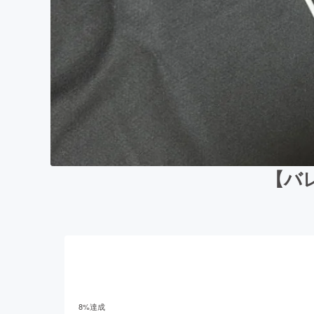
【バ
8
%達成