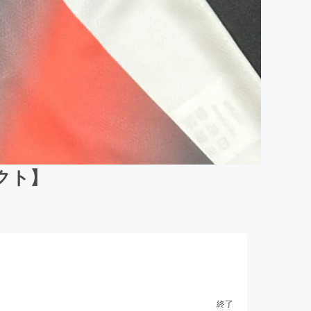
クト】
終了