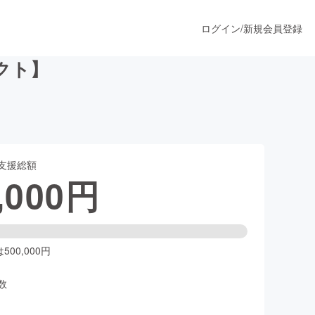
ログイン
/
新規会員登録
クト】
うすぐ公開されます
支援総額
プロダクト
,000
円
ファッション
スポーツ
00,000円
数
ア
ソーシャルグッド
人