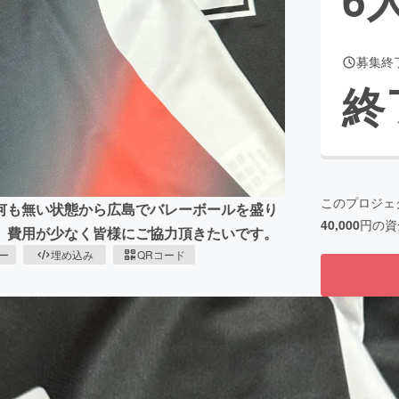
募集終
CAMPFIRE for Social Good
CAMPFIRE Creation
終
CAMPFIREふるさと納税
machi-ya
コミュニティ
このプロジェ
何も無い状態から広島でバレーボールを盛り
40,000
円の資
、費用が少なく皆様にご協力頂きたいです。
ピー
埋め込み
QRコード