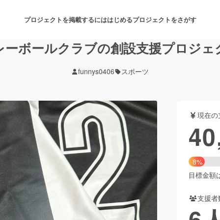
プロジェクトを掲載するには
はじめる
プロジェクトをさがす
レーボールクラブの創設支援プロジェ
funnys0406
スポーツ
注目のリターン
注目の新着プロジェクト
募集終了が近いプロジェクト
も
現在の
音楽
舞台・パフォーマンス
40
ゲーム・サービス開発
フード・飲食店
8%
書籍・雑誌出版
アニメ・漫画
目標金額は5
支援者
チャレンジ
ビューティー・ヘルスケ
6