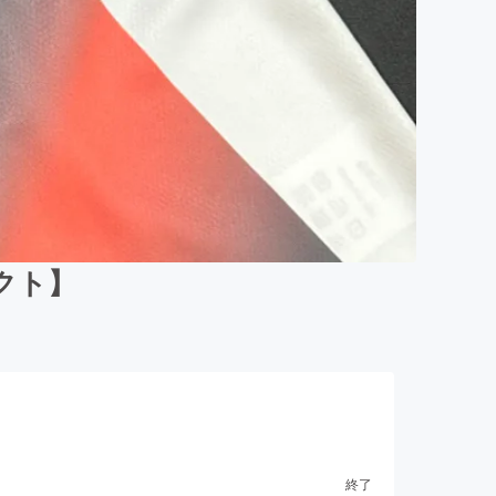
クト】
終了