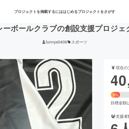
プロジェクトを掲載するには
はじめる
プロジェクトをさがす
レーボールクラブの創設支援プロジェ
funnys0406
スポーツ
注目のリターン
注目の新着プロジェクト
募集終了が近いプロジェクト
も
現在の
音楽
舞台・パフォーマンス
40
ゲーム・サービス開発
フード・飲食店
8%
書籍・雑誌出版
アニメ・漫画
目標金額は5
支援者
チャレンジ
ビューティー・ヘルスケ
6