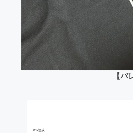
【バ
8
%達成