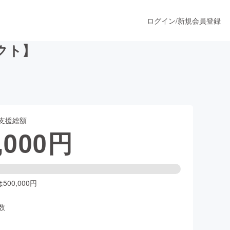
ログイン
/
新規会員登録
クト】
うすぐ公開されます
支援総額
プロダクト
,000
円
ファッション
スポーツ
00,000円
数
ア
ソーシャルグッド
人