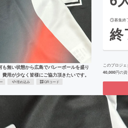
募集終
CAMPFIRE for Social Good
CAMPFIRE Creation
終
CAMPFIREふるさと納税
machi-ya
コミュニティ
このプロジェ
何も無い状態から広島でバレーボールを盛り
40,000
円の資
、費用が少なく皆様にご協力頂きたいです。
ピー
埋め込み
QRコード