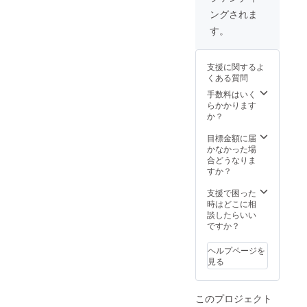
肥料
ングされま
（120
ｇ）×2
す。
個
支援に関するよ
くある質問
手数料はいく
らかかります
か？
目標金額に届
かなかった場
合どうなりま
すか？
支援で困った
時はどこに相
談したらいい
ですか？
ヘルプページを
見る
このプロジェクト