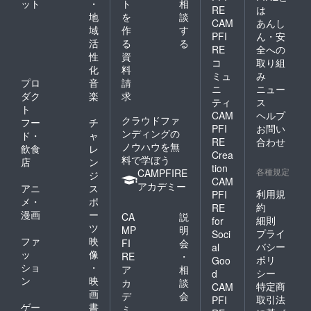
ット
・
ト
相
RE
は
地
を
談
CAM
あんし
域
作
す
PFI
ん・安
活
る
る
RE
全への
性
資
コ
取り組
化
料
ミュ
み
プロ
音
請
ニ
ニュー
ダク
楽
求
ティ
ス
ト
CAM
ヘルプ
クラウドファ
フー
チ
PFI
お問い
ンディングの
ド・
ャ
RE
合わせ
ノウハウを無
飲食
レ
Crea
料で学ぼう
店
ン
tion
各種規定
CAMPFIRE
ジ
CAM
アカデミー
アニ
ス
利用規
PFI
メ・
ポ
約
RE
漫画
ー
CA
説
細則
for
ツ
MP
明
プライ
Soci
ファ
映
FI
会
バシー
al
ッ
像
RE
・
ポリ
Goo
ショ
・
ア
相
シー
d
ン
映
カ
談
特定商
CAM
画
デ
会
取引法
PFI
ゲー
書
ミ