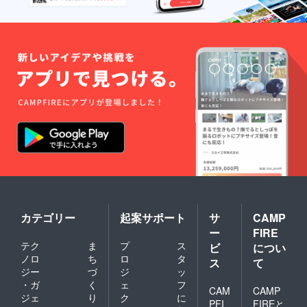
カテゴリー
起案サポート
サ
CAMP
ー
FIRE
テク
ま
プ
ス
ビ
につい
ノロ
ち
ロ
タ
ス
て
ジー
づ
ジ
ッ
・ガ
く
ェ
フ
CAM
CAMP
ジェ
り
ク
に
PFI
FIREと