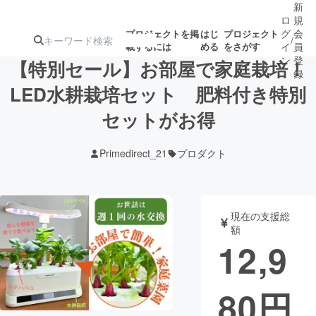
新
ロ
規
グ
会
プロジェクトを掲
はじ
プロジェクト
/
載するには
める
をさがす
イ
員
ン
登
【特別セール】お部屋で家庭栽培！
録
LED水耕栽培セット 肥料付き特別
セットがお得
人気のプロ
注目のリ
注目の新着プロ
募集終了が近いプ
もうすぐ公開
ジェクト
ターン
ジェクト
ロジェクト
されます
Primedirect_21
プロダクト
アート・写真
音楽
現在の支援総
テクノロジー・ガジェット
ゲーム・サ
額
12,9
映像・映画
書籍・雑誌
80
円
ビジネス・起業
チャレンジ