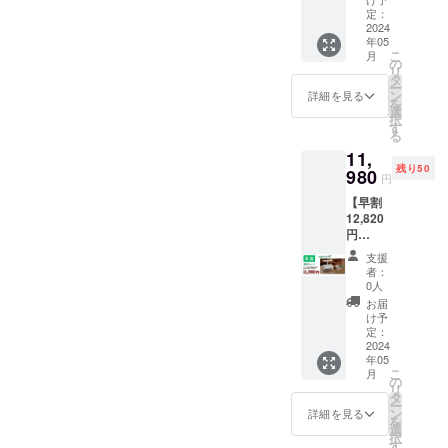
る商品を開
本セッ
定：
トｘ１
2024
発できるよ
年05
※ リ
こ
うに日々活
月
ターン
の
リ
価格は
動を行って
タ
ー
消費
ン
詳細を見る
おります。
を
税・送
選
択
代表商品に
料込み
す
る
の価格
たった15秒
11,
です
でぽっかぽ
残り50
【セッ
980
円
かのスピー
ト内
【早割
容】本
ドヒート 温
12,820
体、ベ
熱ベスト。8
円
ジポッ
OFF】
ト×12
種類の形に
支援
ベジ
個、ハ
者：
変形するス
ホー
イポ
0人
テップエイ
ム 基
ネック
お届
本セッ
ス微粉
け予
トなど。
トｘ１
肥料
定：
※ リ
2024
（120
年05
ターン
ｇ）×１
こ
月
価格は
個
の
リ
消費
タ
ー
税・送
ン
詳細を見る
を
料込み
選
択
の価格
す