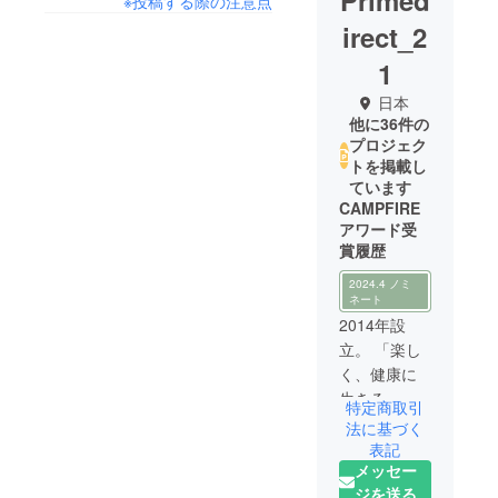
Primed
※投稿する際の注意点
irect_2
1
日本
他に36件の
プロジェク
トを掲載し
ています
CAMPFIRE
アワード受
賞履歴
2024.4 ノミ
ネート
2014年設
立。 「楽し
く、健康に
生きる」を
特定商取引
応援する、
法に基づく
という信念
表記
メッセー
のもと、自
ジを送る
社で一貫し