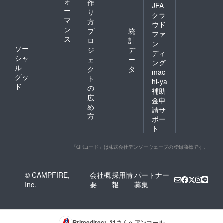
ォ
作
JFA
ー
り
クラ
マ
方
ウド
ン
プ
統
ファ
ス
ロ
計
ン
ソー
ジ
デ
ディ
シャ
ェ
ー
ング
ル
ク
タ
mac
グッ
ト
hi-ya
ド
の
補助
広
金申
め
請サ
方
ポー
ト
「QRコード」は株式会社デンソーウェーブの登録商標です。
© CAMPFIRE,
会社概
採用情
パートナー
Inc.
要
報
募集
Primedirect_21
さんへアンコール