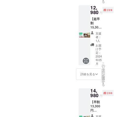
る
です
12,
【セッ
残り29
ト内
980
円
容】本
【超早
体、ベ
割
ジポッ
15,300
ト×12
円
個、ハ
支援
OFF】
イポ
者：
特別
ネック
1人
セット
ス微粉
お届
ベジ
肥料
け予
ホー
（120
定：
ム 基
2024
ｇ）×１
年05
本セッ
個
こ
月
トｘ１
の
リ
オプ
タ
ー
ション
ン
詳細を見る
を
セット×
選
択
１ ※ リ
す
る
ターン
14,
価格は
残り30
消費
980
円
税・送
【早割
料込み
13,300
の価格
円
です
OFF】
【セッ
支援