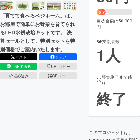
まちづくり・地域活性化
25%
「育てて食べるベジホーム」は、
目標金額は50,000
お部屋で簡単にお野菜を育てられ
円
CAMPFIRE for Social Good
CAMPFIRE Creation
るLED水耕栽培キットです。 決
CAMPFIREふるさと納税
machi-ya
コミュニティ
算セールとして、特別セットを特
支援者数
1
人
別価格でご案内いたします。
ポスト
シェア
LINEで送る
URLコピー
埋め込み
QRコード
募集終了まで残
り
終了
このプロジェクトは、