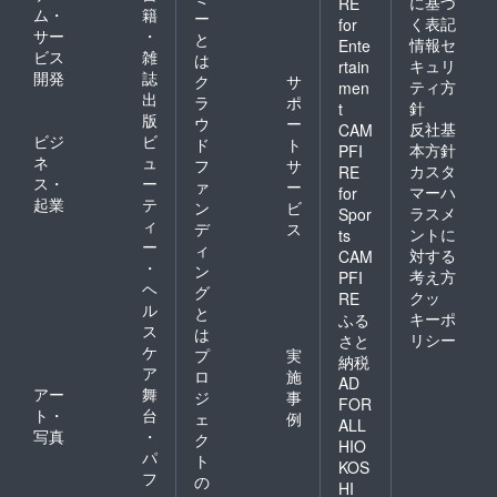
に基づ
RE
ム・
籍
ー
く表記
for
サー
・
と
情報セ
Ente
ビス
雑
は
キュリ
rtain
開発
誌
ク
サ
ティ方
men
出
ラ
ポ
針
t
版
ウ
ー
反社基
CAM
ビジ
ビ
ド
ト
本方針
PFI
ネ
ュ
フ
サ
カスタ
RE
ス・
ー
ァ
ー
マーハ
for
起業
テ
ン
ビ
ラスメ
Spor
ィ
デ
ス
ントに
ts
ー
ィ
対する
CAM
・
ン
考え方
PFI
ヘ
グ
クッ
RE
ル
と
キーポ
ふる
ス
は
リシー
さと
ケ
プ
実
納税
ア
ロ
施
AD
アー
舞
ジ
事
FOR
ト・
台
ェ
例
ALL
写真
・
ク
HIO
パ
ト
KOS
フ
の
HI