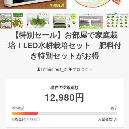
【特別セール】お部屋で家庭栽
培！LED水耕栽培セット 肥料付
き特別セットがお得
Primedirect_21
プロダクト
現在の支援総額
12,980
円
終了
25
%達成
目標金額
50,000
円
支援者数
1
人