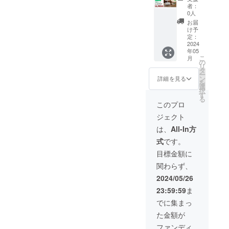
特別
ト内
者：
セット
容】本
0人
ベジ
体、ベ
お届
ホー
ジポッ
け予
ム 基
ト×48
定：
本セッ
2024
個、ハ
年05
トｘ１
イポ
こ
月
オプ
ネック
の
リ
ション
ス微粉
タ
ー
セット×
肥料
ン
詳細を見る
を
１ ※ リ
（120
選
択
ターン
ｇ）×2
す
る
価格は
個
このプロ
消費
ジェクト
税・送
料込み
は、
All-In方
の価格
式
です。
です
【セッ
目標金額に
ト内
関わらず、
容】本
体、ベ
2024/05/26
ジポッ
23:59:59
ま
ト×48
個、ハ
でに集まっ
イポ
た金額が
ネック
ス微粉
ファンディ