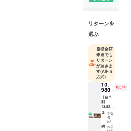
て商品開
発・企画を
行い、テレ
リターンを
ビ通販をメ
インに商品
選ぶ
をご紹介し
ておりま
目標金額
す。 東証上
未達でも
場のアイケ
リターン
イグループ
が届きま
として、全
す
(All-in
方式)
国の生活協
同組合様を
10,
残り50
980
始めとする
円
様々な販売
【超早
割
ルートから
13,820
集まるお客
円
支援
様の声を元
OFF】
者：
ベジ
に、お客様
0人
ホー
お届
が求めてい
ム 基
け予