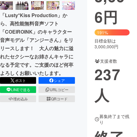
6
円
まちづくり・地域活性化
「Lusty*Kiss Production」か
ら、高性能無料音声ソフト
CAMPFIRE for Social Good
CAMPFIRE Creation
「COEIROINK」のキャラクター
191%
CAMPFIREふるさと納税
machi-ya
コミュニティ
音声モデル「アンジーさん」をリ
目標金額は
3,000,000円
リースします！ 大人の魅力に溢
れたセクシーなお姉さんキャラに
支援者数
なる予定です。ご支援のほど何卒
237
よろしくお願いいたします。
ポスト
シェア
人
LINEで送る
URLコピー
埋め込み
QRコード
募集終了まで残
り