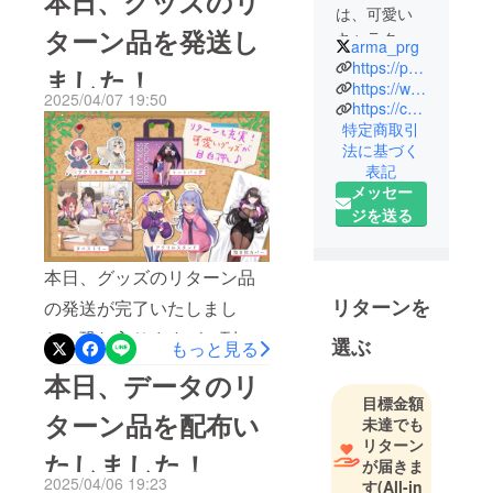
本日、グッズのリ
は、可愛い
幅がぐっと広がりますの
ターン品を発送し
キャラク
で、ぜひ使ってみてくださ
arma_prg
ターたちを
https://production.lusty-kiss.com/
ました！
い。※新キャラクター・新ス
プロデュー
https://www.youtube.com/@lustykisspro
2025/04/07 19:50
タイルはCOEIROINKソフト
https://coeiroink.com/character/audio-character/dia-m
スしていく
特定商取引
サークルで
ウェア上でダウンロードで
法に基づく
す。
きます。COEIROINKサイト
表記
音声作品や
メッセー
でサンプルも聞けるので、
トーク動画
ジを送る
ぜひご試聴ください！
など、視聴
者に直接楽
https://coeiroink.com/charact
本日、グッズのリターン品
しんでいた
er/audio-character/dia-m
だけるコン
リターンを
の発送が完了いたしまし
テンツを提
た！恐れ入りますが、到着
選ぶ
もっと見る
供したり、
までしばらくお待ちくださ
トークソフ
本日、データのリ
い。万一、長期間届かな
トへの参加
目標金額
ターン品を配布い
未達でも
などを通
かったり、内容に不備があ
リターン
じ、ユー
たしました！
るといったことがございま
が届きま
ザーのコン
2025/04/06 19:23
す
(All-in
したらご連絡いただけます