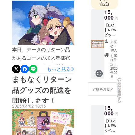
テンツ作り
方式)
と幸いでございます。改め
に利用でき
15,
る素材を提
まして、アンジーさん制作
000
円
供したりと
のクラウドファンディング
【EX1
いった、
】NEW
にご支援いただきました皆
様々な活動
ビッグ
アクリ
を通じ、皆
様に深く感謝いたします。
支援
ルスタ
者：
様に親しん
本日、データのリターン品
ンドプ
今後とも、「Lusty*Kiss
10人
でいただけ
ラン
お届
があるコースの加入者様宛
Production」のキャラク
（15,00
け予
れば幸いで
0円） ■
定：
に、メッセージにてダウン
ターたちをご愛顧のほど、
す。
もっと見る
アクリ
2025
年05
ルスタ
ロード用URLと、必要なも
何卒よろしくお願い申し上
まもなくリターン
こ
月
ンド イ
の
リ
のについてはzipファイルの
ラスト
げます。
タ
ー
品グッズの配送を
レー
ン
詳細を見る
パスワードを送信しており
を
ター
選
択
「坂本
開始します！
す
ます。お手数をおかけいた
る
アヒ
2025/04/02 13:15
15,
ル」様
しますが、該当するコース
描き下
000
円
の加入者様はメッセージを
ろし
【EX2
の、
ご確認いただきますようお
】NEW
「Lusty
タペス
*Kiss
願いいたします。なお、誠