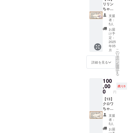
るとね
す。
「アン
ンディ
カバー
プ・
バーズ
同一内
リリン
バッグ
る様）
（イラ
ジーさ
ング内
です。
ゴール
シッ
容の
ちゃん
（全面
■「クロ
スト担
ん」の
容紹介
表裏そ
ド」
プ・
データ
とこと
印刷）
ワちゃ
当：ぱ
SDイラ
支援
動画
れぞれ
に、1か
ゴール
特典で
ん応援
「Lusty
ん」
るとね
者：
ストが
（再生
別のイ
月無料
ド」1か
す。 ※
プラン
*Kiss
ビッグ
5人
る様）
描かれ
時間：4
ラスト
で加入
月間無
データ
(100,00
Product
アクリ
■「ディ
お届
たアク
分45
となり
できる
料体験
形式の
0円）
ion」
ルスタ
け予
アちゃ
リル
秒） ・
ます。
コード
コード
リター
■【デー
キャラ
定：
ンド
ん」ア
キーホ
新キャ
（イラ
です。
セット
ンは、
タセッ
2025
クター5
「クロ
クリル
ルダー
ラ「ア
年05
スト担
（既存
クリエ
メール
ト・ス
人のイ
ワちゃ
キーホ
です。
こ
ンジー
月
当：
キャラ
イター
にてダ
タン
ラスト
の
ん」の
ルダー
（イラ
リ
さん」
ヤッペ
のアカ
支援サ
ウン
ダー
が描か
タ
立ち絵
「ディ
スト担
ー
紹介動
ン様）
ウント
イト
ロード
ド】
れた全
ン
イラス
詳細を見る
アちゃ
当：二
を
画（再
■プレイ
３つ全
「Ci-
先をお
「【02
面印刷
選
トが描
ん」の
股試験
択
生時
マット
ての無
en」の
伝えい
】デー
のトー
す
かれた
SDイラ
管様）
る
間：1分
「アン
料コー
有料プ
たしま
タセッ
トバッ
大きな
ストが
23秒）
100
ジーさ
ドがご
ラン
す。
トプラ
グで
アクリ
描かれ
・
ん」の
利用可
「メン
■Ci-en
ン・ス
,00
す。
ルスタ
たアク
残り5
COEIR
イラス
能） ■
バーズ
有料プ
タン
（イラ
0
ンドで
リル
円
OINK紹
トが描
マイク
シッ
ラン
ダー
スト担
す。
キーホ
介動画
かれた
ロファ
プ・
「メン
ド」と
【13】
当：か
（イラ
ルダー
（再生
豪華デ
イバー
ゴール
バーズ
同一内
クロワ
きほう
スト担
です。
時間：1
ザイン
クロス
ド」
シッ
容の
ちゃん
様）
当：ぱ
（イラ
分39
のプレ
「リリ
に、1か
プ・
データ
とこと
るとね
スト担
支援
秒） ※
イマッ
ンちゃ
月無料
ゴール
特典で
ん応援
る様）
当：二
者：
データ
トで
ん」の
で加入
ド」1か
す。 ※
プラン
■「リリ
5人
股試験
形式の
す。
イラス
できる
月間無
データ
(100,00
ンちゃ
管様）
お届
リター
（イラ
トが描
コード
料体験
形式の
0円）