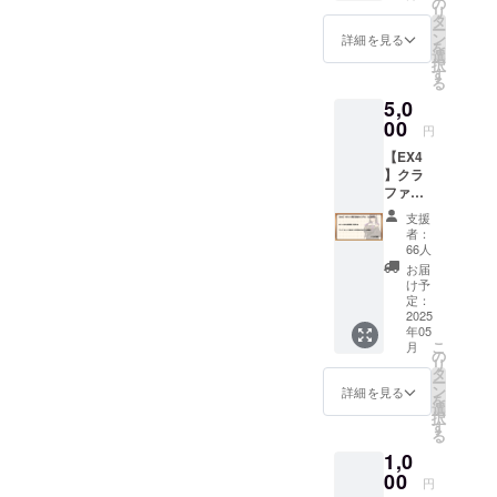
様）
の
キャラ
す。本当にありがとうござ
リ
】の
タ
をいず
「Lusty*Kiss Production」の
連絡事項をお伝えいたして
ー
ビッグ
いました！今後とも、アン
ン
れか１
詳細を見る
を
アクリ
キャラクターたちをご愛顧
おります。該当される方
選
人お選
択
ジーさんをはじめ、
ルスタ
す
びくだ
る
のほど、何卒よろしくお願
は、お手数ですが内容をご
ンド全
さい。
「Lusty*Kiss Production」の
5,0
員（5
い申し上げます。
確認くださいますよう何卒
人）分
00
キャラクターたちを何卒よ
円
・
よろしくお願いいたしま
【EX4
【EX2
ろしくお願いいたします。
】クラ
】のタ
す。ご支援者各位には、本
ファン
ペスト
限定追
クラウドファンディングに
リー ※
支援
加ボイ
セット
者：
おいて多くのご支援をいた
スプラ
価格に
66人
ン
て、上
お届
だきましたこと、改めまし
（5,000
記全て
け予
円） ■
のコー
定：
て深く感謝申し上げます。
クラウ
2025
スへの
年05
ドファ
リターン品グッズについて
加入
こ
月
ンディ
（計
の
リ
は4月中をめどに順次製作・
ング限
90,000
タ
ー
定追加
円）よ
ン
詳細を見る
発送を行ってまいりますの
を
ボイス
り割安
選
択
本コー
です！
す
で、恐れ入りますが、お届
る
ス加入
■感謝状
1,0
者様へ
けまで今しばらくお待ちく
（お名
のリ
00
前入
円
ださいますようお願いいた
ターン
り） ・