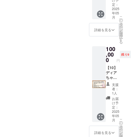
月無料
け予
ンちゃ
イラス
ンちゃ
リター
00円）
れたク
定：
で加入
ん」の
トが描
ん＆ク
ンは、
■【デー
2025
リア
できる
イラス
かれた
ロワ
年05
メール
タセッ
ファイ
コード
トが描
ポスト
こ
ちゃ
月
にてダ
ト・ス
ルで
の
です。
かれた
カード
リ
ん」描
ウン
タン
す。
タ
（既存
マイク
です。
ー
き下ろ
ロード
ダー
（イラ
ン
キャラ
詳細を見る
ロファ
（イラ
を
しイラ
先をお
ド】
スト担
選
のアカ
イバー
スト担
択
スト
伝えい
「【02
当：c.
す
ウント
クロス
当：菓
る
（デー
たしま
】デー
ぱふぇ
３つ全
です。
色様）
タ） イ
100
す。 ■
タセッ
様） ■
ての無
（イラ
■ポスト
ラスト
ポスト
トプラ
,00
サイコ
料コー
スト担
残り9
カードB
レー
カードA
ン・ス
ロクッ
0
ドがご
当：みU
「アン
円
ター
「アン
タン
ション
利用可
様）
ジーさ
「かき
ジーさ
ダー
【10】
「Lusty
能） ■
■「ディ
ん」の
ほう」
ん」と
ド」と
ディア
*Kiss
マイク
アちゃ
イラス
様によ
「アル
同一内
ちゃん
Product
ロファ
ん」
トが描
る、リ
マちゃ
容の
とこと
ion」
イバー
ビッグ
かれた
支援
リン
ん」の
データ
ん応援
キャラ
クロス
アクリ
者：
ポスト
ちゃん
イラス
特典で
プラン
クター5
「リリ
1人
ルスタ
カード
＆クロ
トが描
す。 ※
（100,0
人のイ
ンちゃ
ンド
お届
です。
ワちゃ
かれた
データ
00円）
ラスト
ん」の
け予
「ディ
（イラ
んの描
ポスト
形式の
■【デー
が各面
定：
イラス
アちゃ
スト担
き下ろ
カード
リター
タセッ
2025
に描か
トが描
ん」の
当：
しイラ
年05
です。
ンは、
ト・ス
れたサ
かれた
立ち絵
microa
こ
ストで
月
（イラ
メール
タン
イコロ
の
マイク
イラス
様）
リ
す。
スト担
にてダ
ダー
型の
タ
ロファ
トが描
■「アン
ー
データ
当：菓
ウン
ド】
クッ
ン
イバー
詳細を見る
かれた
ジーさ
を
でのお
色様）
ロード
「【02
ション