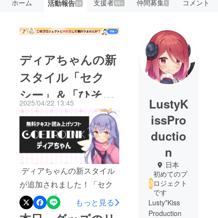
ホーム
支援者
仲間募集
コメント
活動報告
99+
1
23
ディアちゃんの新
スタイル「セク
シー」＆「ひそひ
LustyK
2025/04/22 13:45
そ」公開！
issPro
ductio
n
日本
ディアちゃんの新スタイル
初めてのプ
ロジェクト
が追加されました！「セク
です
シー」と「ひそひそ」の2ス
もっと見る
Lusty*Kiss
タイルになります。表現の
Production