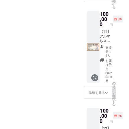
選
クロス
大きな
ん」
択
渡しと
■ポスト
先をお
】デー
です。
す
です。
アクリ
ビッグ
る
なりま
カードB
伝えい
タセッ
（イラ
（イラ
ルスタ
アクリ
す。 ■
100
「アン
たしま
トプラ
スト担
スト担
ンドで
ルスタ
トレー
ジーさ
す。
ン・ス
,00
当：か
当：みU
す。
残り6
ンド
ラー
ん」の
■Ci-en
タン
きほう
0
様）
（イラ
「アン
円
ムー
イラス
有料プ
ダー
様） ■
■「リリ
スト担
ジーさ
ビー
トが描
ラン
ド」と
【11】
タペス
ンちゃ
当：ぱ
ん」の
（高画
かれた
「メン
同一内
アルマ
トリー
ん」
るとね
立ち絵
質版）
ポスト
バーズ
容の
ちゃん
「Lusty
ビッグ
る様）
イラス
クラウ
カード
シッ
データ
とこと
*Kiss
アクリ
■「アル
トが描
支援
ドファ
です。
プ・
特典で
ん応援
Product
ルスタ
マちゃ
者：
かれた
ンディ
（イラ
ゴール
す。 ※
プラン
ion」
ンド
4人
ん」
大きな
ングの
スト担
ド」1か
データ
（100,0
キャラ
「リリ
ビッグ
お届
アクリ
広報、
当：
月間無
形式の
00円）
クター5
ンちゃ
け予
アクリ
ルスタ
説明等
microa
料体験
リター
■【デー
人のイ
定：
ん」の
ルスタ
ンドで
に使用
様） ■
コード
ンは、
タセッ
2025
ラスト
立ち絵
ンド
す。
してい
年05
アン
セット
メール
ト・ス
が描か
イラス
「アル
（イラ
こ
る以下
月
ジーさ
クリエ
にてダ
タン
れたタ
の
トが描
マちゃ
スト担
リ
のムー
ん抱き
イター
ウン
ダー
ペスト
タ
かれた
ん」の
当：ぱ
ー
ビーの
枕カ
支援サ
ロード
ド】
リー
ン
大きな
詳細を見る
立ち絵
るとね
を
高画質
バー
イト
先をお
「【02
（B2、
選
アクリ
イラス
る様）
択
データ
「アン
「Ci-
伝えい
】デー
横）で
す
ルスタ
トが描
■「アン
る
をお送
ジーさ
en」の
たしま
タセッ
す。
ンドで
かれた
ジーさ
りいた
100
ん」の
有料プ
す。
トプラ
（イラ
す。
大きな
ん」ア
しま
イラス
ラン
■Ci-en
ン・ス
,00
スト担
（イラ
アクリ
残り5
クリル
す。 ・
トが描
「メン
有料プ
タン
当：菓
0
スト担
ルスタ
キーホ
円
クラウ
かれた
バーズ
ラン
ダー
色様）
当：ぱ
ンドで
ルダー
ドファ
抱き枕
シッ
「メン
ド」と
【12】
■トート