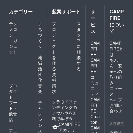
のイラ
状をお
SDイラ
トが描
リア
のビッ
スト及
送りい
ストが
かれた
ファイ
グアク
カテゴリー
起案サポート
サ
CAMP
び、CV
たしま
描かれ
大きな
ルで
リルス
ー
FIRE
ご担当
す。 記
たアク
アクリ
す。
タンド
声優
載をご
リル
ルスタ
（イラ
と同一
テク
ま
プ
ス
ビ
につい
「御子
希望さ
キーホ
ンドで
スト担
のもの
ノロ
ち
ロ
タ
ス
て
柴泉」
れるお
ルダー
す。
当：c.
となり
ジー
づ
ジ
ッ
様のサ
名前を
です。
（イラ
ぱふぇ
ます。
・ガ
く
ェ
フ
インが
備考欄
（イラ
スト担
様）
いずれ
CAM
CAMP
ジェ
り
ク
に
入った
にご記
スト担
当：ぱ
■「クロ
かの
PFI
FIREと
ット
・
ト
相
色紙で
入くだ
当：二
るとね
ワちゃ
キャラ
RE
は
す。
さい。
股試験
る様）
ん」
クター
地
を
談
CAM
あんし
（イラ
■乙倉ゅ
管様）
■「リリ
ビッグ
を一人
域
作
す
PFI
ん・安
スト担
い様サ
■感謝状
ンちゃ
アクリ
選び、
活
る
る
当：c.
イン入
（お名
ん」ア
ルスタ
備考欄
RE
全への
性
資
ぱふぇ
りイラ
前入
クリル
ンド
にご記
コ
取り組
化
料
様） ■
スト色
り、
キーホ
「クロ
入くだ
ミュ
み
アン
紙
A4） お
ルダー
ワちゃ
さい。
プロ
音
請
ニ
ニュー
ジーさ
「ディ
名前を
「リリ
ん」の
（イラ
ダク
楽
求
ティ
ス
んから
アちゃ
記載し
ンちゃ
立ち絵
スト担
ト
のお礼
ん」の
た感謝
ん」の
イラス
当：ぱ
CAM
ヘルプ
クラウドファ
フー
チ
ボイス
イラス
状をお
SDイラ
トが描
るとね
PFI
お問い
ンディングの
ド・
ャ
（リク
ト及
送りい
ストが
かれた
る様）
RE
合わせ
ノウハウを無
エスト
び、CV
たしま
描かれ
大きな
飲食
レ
Crea
可）
ご担当
す。 記
たアク
アクリ
料で学ぼう
店
ン
tion
「御子
声優
載をご
リル
ルスタ
各種規定
CAMPFIRE
ジ
CAM
柴泉」
「乙
希望さ
キーホ
ンドで
アカデミー
アニ
ス
様に生
倉ゅ
れるお
ルダー
す。
利用規