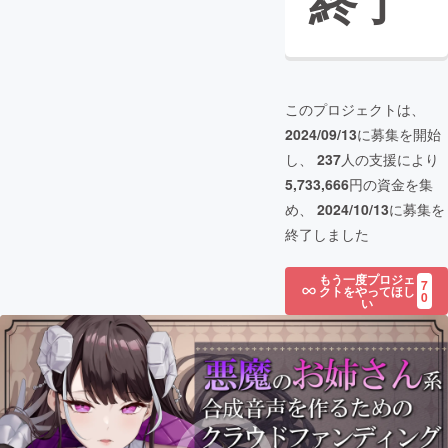
終了
このプロジェクトは、
2024/09/13
に募集を開始
し、
237
人の支援により
5,733,666
円の資金を集
め、
2024/10/13
に募集を
終了しました
もう一度プロジェ
7
クトをやってほし
0
い