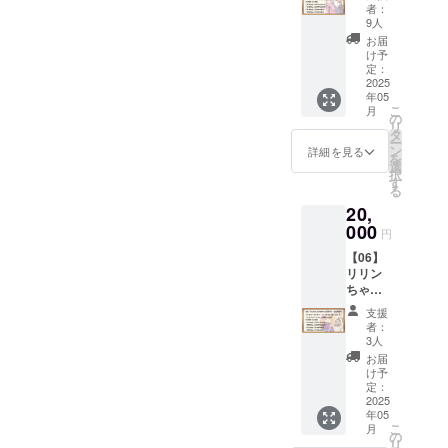
マちゃ
特典で
布ポス
礼メッ
者：
ジーさ
ん応援
す。 ※
ターで
9人
セージ
ん」の
プラン
データ
す。
付き）
お届
ロゴ
（20,00
形式の
（イラ
け予
上記と
マーク
0円）
リター
定：
スト担
同じイ
の高画
■【デー
2025
ンは、
当：
ラスト
質デー
年05
タセッ
メール
ヤッペ
（通常
タを、
こ
月
ト・ス
にてダ
の
ン様）
画質）
全体公
リ
タン
ウン
タ
に、プ
開より
ー
ダー
ロード
ン
詳細を見る
ラン名
一足先
を
ド】
先をお
選
とお礼
にお届
択
「【02
伝えい
す
メッ
けしま
る
】デー
たしま
セージ
す。
20,
タセッ
す。
を記載
■「アン
トプラ
000
■Ci-en
した
円
ジーさ
ン・ス
有料プ
データ
ん」立
【06】
タン
ラン
です。
ち絵早
リリン
ダー
「メン
■「アン
期配布
ちゃん
ド」と
バーズ
ジーさ
イラス
＆クロ
同一内
シッ
ん」ロ
支援
トレー
ワちゃ
容の
プ・
者：
ゴ早期
ター
ん応援
データ
ゴール
3人
配布
「MtU
プラン
特典で
ド」1か
お届
「アン
」様に
（20,00
す。 ※
月間無
け予
ジーさ
よる
0円）
データ
定：
料体験
ん」の
「アン
■【デー
2025
形式の
コード
ロゴ
ジーさ
年05
タセッ
リター
セット
マーク
ん」立
こ
月
ト・ス
ンは、
の
クリエ
の高画
ち絵
リ