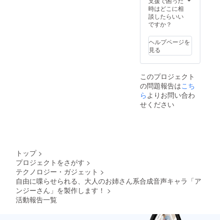
支援で困った
す。
ぱふぇ
様） ■
カード
マイク
にてダ
時はどこに相
（イラ
様）
クリア
です。
ロファ
ウン
談したらいい
スト担
■「ディ
ファイ
（イラ
イバー
ロード
ですか？
当：ぱ
アちゃ
ル
スト担
クロス
先をお
るとね
ん」
「Lusty
当：菓
です。
伝えい
ヘルプページを
る様）
ビッグ
*Kiss
色様）
（イラ
たしま
見る
■「アン
アクリ
Product
■ポスト
スト担
す。 ■
ジーさ
ルスタ
ion」
カードB
当：みU
等身大
ん」ア
ンド
キャラ
「アン
様） ■
アクリ
このプロジェクト
クリル
「ディ
クター5
ジーさ
ポスト
ルスタ
の問題報告は
キーホ
アちゃ
人のイ
ん」の
カードA
ンド
こち
ルダー
ん」の
ラスト
イラス
「アン
（お名
ら
よりお問い合わ
「アン
立ち絵
が描か
トが描
ジーさ
前入
せください
ジーさ
イラス
れたク
かれた
ん」と
り）
ん」の
トが描
リア
ポスト
「アル
「アン
SDイラ
かれた
ファイ
カード
マちゃ
ジーさ
ストが
大きな
ルで
です。
ん」の
ん」、
描かれ
アクリ
す。
（イラ
イラス
「アル
たアク
ルスタ
（イラ
スト担
トが描
マちゃ
トップ
>
リル
ンドで
スト担
当：
かれた
ん」、
プロジェクトをさがす
>
キーホ
す。
当：c.
microa
ポスト
「ディ
テクノロジー・ガジェット
>
ルダー
（イラ
ぱふぇ
様） ■
カード
アちゃ
です。
スト担
様）
クリア
です。
ん」、
自由に喋らせられる、大人のお姉さん系合成音声キャラ「ア
（イラ
当：ぱ
■「アル
ファイ
（イラ
「リリ
ンジーさん」を製作します！
>
スト担
るとね
マちゃ
ル
スト担
ンちゃ
活動報告一覧
当：二
る様）
ん」
「Lusty
当：菓
ん」、
股試験
■「ディ
ビッグ
*Kiss
色様）
「クロ
管様）
アちゃ
アクリ
Product
■ポスト
ワちゃ