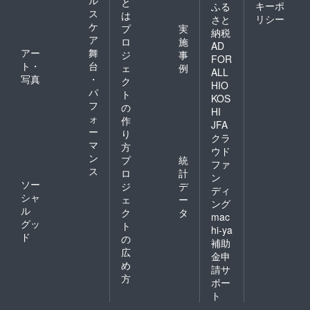
と
キーポ
ふる
※リクエ
す。 お
当：c.
子様サ
（お名
ス
は
リシー
さと
ストの
名前の
ぱふぇ
イン入
前入
ケ
プ
実
内容に
読み上
様） ■
りイラ
り、
納税
ア
ロ
施
よって
げ、セ
アルマ
スト色
A4） お
AD
アー
舞
はお受
リフ内
ちゃん
紙 「リ
名前を
ジ
事
FOR
けでき
容のリ
からの
リン
記載し
ト・
台
ェ
例
ALL
ない場
クエス
お礼ボ
ちゃ
た感謝
写真
・
ク
HIO
合がご
トに対
イス
ん」の
状をお
パ
ト
KOS
ざいま
応いた
（リク
イラス
送りい
フ
の
す。
しま
エスト
ト及
たしま
HI
ォ
作
（著し
す。 リ
可）
び、CV
す。 記
JFA
ー
く公序
クエス
「彩夢
ご担当
載をご
り
クラ
良俗に
トがあ
ひな」
声優
希望さ
マ
方
ウド
反する
る場合
様に生
「山田
れるお
ン
プ
統
ファ
もの
は備考
声で収
じぇみ
名前を
ス
ロ
計
等）
欄にて
録して
子」様
備考欄
ン
ソー
ジ
デ
お知ら
いただ
のサイ
にご記
ディ
シャ
せくだ
くお礼
ンが
入くだ
ェ
ー
ング
さい。
ボイス
入った
さい。
ル
ク
タ
mac
（セリ
です。
色紙で
■あかし
グッ
ト
hi-ya
フ本文
お名前
す。
ゆき様
ド
の
100文字
の読み
（イラ
サイン
補助
広
以内）
上げ、
スト担
入りイ
金申
※リクエ
セリフ
当：c.
ラスト
め
請サ
ストの
内容の
ぱふぇ
色紙
方
ポー
内容に
リクエ
様） ■
「クロ
ト
よって
ストに
リリン
ワちゃ
はお受
対応い
ちゃん
ん」の