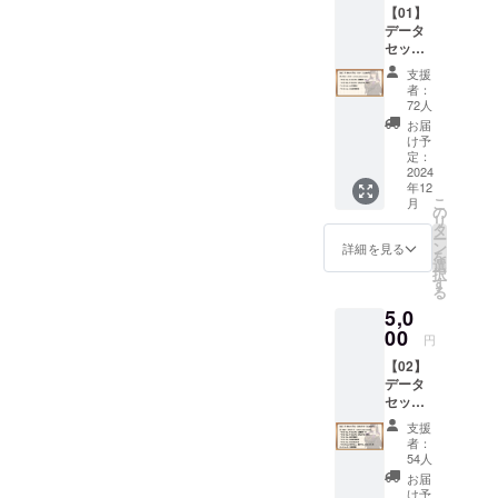
【01】
限定で
感謝状
します。
データ
提供す
に入れ
セット
る、
たいお
プラ
「アン
名前を
支援
ン・ラ
ジーさ
備考欄
者：
イト
ん」の
にご記
72人
【デー
追加ボ
入くだ
お届
タセッ
イス素
さい。
け予
ト・ラ
材詰め
定：
イト】
2024
合わせ
年12
以下の
です。
こ
月
データ
（30種
の
リ
のセッ
類）
タ
ー
トをリ
ン
詳細を見る
を
ターン
選
択
として
す
る
お送り
5,0
いたし
ます。
00
円
■「アン
【02】
ジーさ
データ
ん」
セット
キービ
プラ
ジュア
支援
ン・ス
ル（高
者：
タン
画質
54人
ダード
デー
お届
【デー
タ） ク
け予