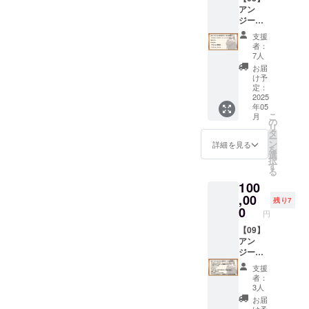
■Ci-en
ラン
能） ■
しま
アン
容の
有料プ
「メン
マイク
す。
ジーさ
データ
ラン
バーズ
ロファ
■「アン
んと添
特典で
「メン
シッ
イバー
支援
ジーさ
い寝プ
す。 ※
バーズ
プ・
者：
クロス
ん」か
ラン
データ
シッ
7人
ゴール
「リリ
らのお
（50,00
形式の
プ・
ド」
お届
ンちゃ
礼ボイ
0円）
リター
ゴール
け予
に、1か
ん」の
ス アン
■【デー
ンは、
定：
ド」1か
月無料
イラス
ジーさ
タセッ
2025
メール
月間無
で加入
トが描
んか
年05
ト・ス
にてダ
料体験
できる
かれた
こ
ら、あ
月
タン
ウン
の
コード
コード
マイク
リ
なたの
ダー
ロード
タ
セット
です。
ロファ
ー
支援に
ド】
先をお
ン
クリエ
詳細を見る
（既存
イバー
を
感謝す
「【02
伝えい
選
イター
キャラ
クロス
択
るお礼
】デー
たしま
す
支援サ
のアカ
です。
る
ボイス
タセッ
す。 ■
イト
ウント
（イラ
をお贈
100
トプラ
クリア
「Ci-
３つ全
スト担
りしま
ン・ス
,00
ファイ
en」の
ての無
残り7
当：みU
す。
タン
ル
0
有料プ
料コー
様） ■
円
（コー
ダー
「Lusty
ラン
ドがご
ポスト
ス加入
ド」と
【09】
*Kiss
「メン
利用可
カードA
者様全
同一内
アン
Product
バーズ
能） ■
「アン
員に共
容の
ジーさ
ion」
シッ
マイク
ジーさ
通の内
データ
んとこ
キャラ
プ・
ロファ
ん」と
支援
容とな
特典で
とん応
クター5
ゴール
イバー
者：
「アル
りま
す。 ※
援プラ
人のイ
ド」
3人
クロス
マちゃ
す）
データ
ン
ラスト
に、1か
「リリ
お届
ん」の
■「リリ
形式の
（100,0
が描か