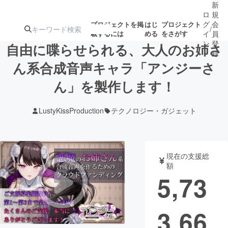
新
ロ
規
グ
会
プロジェクトを掲
はじ
プロジェクト
/
載するには
める
をさがす
イ
員
ン
登
自由に喋らせられる、大人のお姉さ
録
ん系合成音声キャラ「アンジーさ
ん」を製作します！
人気のプロ
注目のリ
注目の新着プロ
募集終了が近いプ
もうすぐ公開
ジェクト
ターン
ジェクト
ロジェクト
されます
LustyKissProduction
テクノロジー・ガジェット
アート・写真
音楽
現在の支援総
テクノロジー・ガジェット
ゲーム・サ
額
5,73
映像・映画
書籍・雑誌
3,66
ビジネス・起業
チャレンジ