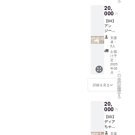
る
ダー
像・動
キービ
20,
ド」と
画等に
ジュア
同一内
000
使用し
ル（プ
円
容の
ている
ラン名
【04】
データ
「アン
入りお
アン
特典で
ジーさ
礼メッ
ジーさ
す。 ※
ん」の
セージ
ん応援
データ
キービ
付き）
支援
プラン
形式の
ジュア
上記と
者：
（20,00
リター
ルイラ
5人
同じイ
0円）
ンは、
ストの
ラスト
お届
■【デー
メール
高画質
け予
（通常
タセッ
にてダ
定：
データ
画質）
ト・ス
2025
ウン
になり
に、プ
年05
タン
ロード
ます。
ラン名
こ
月
ダー
先をお
の
（イラ
とお礼
リ
ド】
伝えい
タ
スト担
メッ
ー
「【02
たしま
ン
当：
詳細を見る
セージ
を
】デー
す。 ■
選
ヤッペ
を記載
択
タセッ
布ポス
す
ン様）
した
る
トプラ
ター
■「アン
データ
20,
ン・ス
（B2）
ジーさ
です。
タン
000
「アン
ん」
■「アン
円
ダー
ジーさ
キービ
ジーさ
【05】
ド」と
ん」の
ジュア
ん」ロ
ディア
同一内
イラス
ル（プ
ゴ早期
ちゃん
容の
トが描
ラン名
配布
＆アル
データ
かれた
入りお
「アン
支援