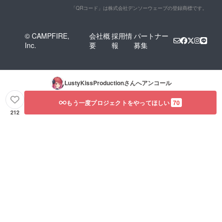
けでき
たしま
からの
イラス
「QRコード」は株式会社デンソーウェーブの登録商標です。
ない場
す。 リ
お礼ボ
ト及
合がご
クエス
イス
び、CV
ざいま
トがあ
（リク
ご担当
© CAMPFIRE,
会社概
採用情
パートナー
す。
る場合
エスト
声優
Inc.
要
報
募集
（著し
は備考
可）
「あか
く公序
欄にて
「山田
しゆ
良俗に
お知ら
じぇみ
き」様
反する
せくだ
子」様
のサイ
もの
さい。
に生声
ンが
LustyKissProduction
さんへアンコール
等）
（セリ
で収録
入った
フ本文
してい
色紙で
100文字
ただく
す。
もう一度プロジェクトをやってほしい
70
以内）
お礼ボ
（イラ
212
※リクエ
イスで
スト担
ストの
す。 お
当：c.
内容に
名前の
ぱふぇ
よって
読み上
様） ■
はお受
げ、セ
クロワ
けでき
リフ内
ちゃん
ない場
容のリ
からの
合がご
クエス
お礼ボ
ざいま
トに対
イス
す。
応いた
（リク
（著し
しま
エスト
く公序
す。 リ
可）
良俗に
クエス
「あか
反する
トがあ
しゆ