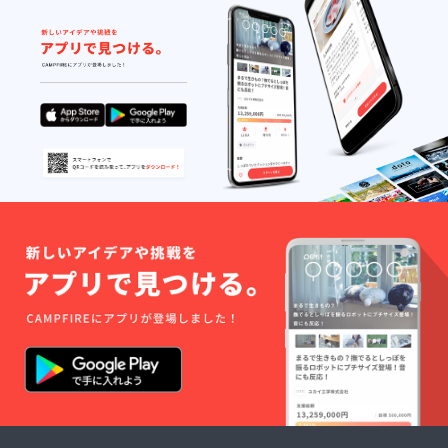
■感謝状
ん」ア
ルスタ
ion」
カードB
ん」い
（お名
クリル
ンド
キャラ
「アン
ずれか
前入
キーホ
「アル
クター5
ジーさ
の等身
り、
ルダー
マちゃ
人のイ
ん」の
大アク
A4） お
「ディ
ん」の
ラスト
イラス
リルス
名前を
アちゃ
立ち絵
が描か
トが描
タンド
記載し
ん」の
イラス
れたク
かれた
です。
た感謝
SDイラ
トが描
リア
ポスト
（幅最
状をお
ストが
かれた
ファイ
カード
大
送りい
描かれ
大きな
ルで
です。
90cm、
たしま
たアク
アクリ
す。
（イラ
高さ最
す。 記
リル
ルスタ
（イラ
スト担
大
載をご
キーホ
ンドで
スト担
当：
180cm
希望さ
ルダー
す。
当：c.
microa
） ご希
れるお
です。
（イラ
ぱふぇ
様） ■
望のお
名前を
（イラ
スト担
様）
クリア
名前を
備考欄
スト担
当：ぱ
■「リリ
ファイ
お入れ
にご記
当：二
るとね
ンちゃ
ル
いたし
入くだ
股試験
る様）
ん」
「Lusty
ますの
さい。
管様）
■「アル
ビッグ
*Kiss
で備考
■御子柴
■感謝状
マちゃ
アクリ
Product
欄にて
泉様サ
（お名
ん」ア
ルスタ
ion」
お知ら
イン入
前入
クリル
ンド
キャラ
せくだ
りイラ
り、
キーホ
「リリ
クター5
さい。
スト色
A4） お
ルダー
ンちゃ
人のイ
イラス
紙 「ア
名前を
「アル
ん」の
ラスト
ト部分
ンジー
記載し
マちゃ
立ち絵
が描か
は同
さん」
た感謝
ん」の
イラス
れたク
キャラ