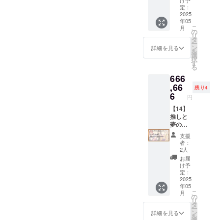
ん」ア
け予
■「アル
ンは、
スト担
かれた
です。
コード
リター
■【デー
定：
クリル
マちゃ
メール
当：
マイク
（既存
セット
ンは、
タセッ
2025
キーホ
ん」ア
にてダ
年05
ヤッペ
ロファ
キャラ
クリエ
メール
ト・ス
ルダー
クリル
こ
ウン
月
ン様）
イバー
のアカ
イター
にてダ
タン
の
「リリ
キーホ
リ
ロード
クロス
ウント
支援サ
ウン
ダー
タ
ンちゃ
ルダー
ー
先をお
です。
３つ全
イト
ロード
ド】
ン
ん」の
詳細を見る
「アル
を
伝えい
（イラ
ての無
「Ci-
先をお
「【02
選
SDイラ
マちゃ
択
たしま
スト担
料コー
en」の
伝えい
】デー
す
ストが
ん」の
る
す。
当：みU
ドがご
有料プ
たしま
タセッ
描かれ
SDイラ
666
様） ■
利用可
ラン
す。
トプラ
たアク
ストが
ポスト
能） ■
「メン
■Ci-en
ン・ス
,66
リル
描かれ
残り4
カードA
マイク
バーズ
有料プ
タン
6
キーホ
たアク
円
「アン
ロファ
シッ
ラン
ダー
ルダー
リル
ジーさ
イバー
プ・
「メン
ド」と
【14】
です。
キーホ
ん」と
クロス
ゴール
バーズ
同一内
推しと
（イラ
ルダー
「アル
「リリ
ド」
シッ
容の
夢の生
スト担
です。
マちゃ
ンちゃ
に、1か
プ・
データ
活！プ
当：二
（イラ
支援
ん」の
ん」の
月無料
ゴール
特典で
ラン
股試験
スト担
者：
イラス
イラス
で加入
ド」1か
す。 ※
（666,6
管様）
2人
当：二
トが描
トが描
できる
月間無
データ
66円）
■「クロ
股試験
お届
かれた
かれた
コード
料体験
形式の
■以下の
ワちゃ
け予
管様）
ポスト
マイク
です。
コード
リター
コース
定：
ん」ア
カード
ロファ
（既存
セット
ンは、
の特典
2025
クリル
年05
です。
イバー
キャラ
クリエ
メール
全て ・
キーホ
こ
月
（イラ
クロス
のアカ
イター
にてダ
【01】
の
ルダー
リ
スト担
です。
ウント
支援サ
ウン
「デー
タ
「クロ
ー
当：菓
（イラ
３つ全
イト
ロード
タセッ
ン
ワちゃ
詳細を見る
を
色様）
スト担
ての無
「Ci-
先をお
トプラ