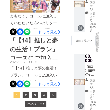
トリー
Product
支援
プラン
ion」
に勝手ながら、データのダ
者：
（15,00
キャラ
1人
ウンロード期限は【2026年
0円） ■
いずれ
お届
まもなく、コースに加入し
アクリ
かのイ
け予
4月30日】までとさせていた
ルスタ
ラスト
定：
ていただいた方へのリター
ンド
2025
が入っ
だきます。恐れ入ります
年05
「アン
たアク
ン品グッズの配送を順次開
こ
月
もっと見る
ジーさ
リルス
の
が、それまでにダウンロー
リ
ん」の
始いたします。グッズのお
タンド
タ
「【14】推しと夢
ー
ドをお済ませいただくよう
イラス
です。
ン
詳細を見る
を
届けを長らくお待たせして
トが
「アン
選
択
何卒よろしくお願いいたし
の生活！プラン」
入った
ジーさ
す
しまい申し訳ございませ
る
タペス
ん」、
ます。また、グッズのリ
60,
トリー
コースにご加入い
「ディ
ん。遅くとも4月中にはお届
です。
000
アちゃ
ターン品については明日以
円
2025/03/25 11:53
※イラス
けが完了する予定ですの
ん」、
ただいた方へ本日
【EX3
降に順次発送を開始いたし
トは
「【14】推しと夢の生活！
「アル
で、恐れ入りますが今しば
】NEW
「ポス
マちゃ
お送りいたしまし
ますので今しばらくお待ち
プラン」コースにご加入い
グッズ
トカー
ん」、
らくお待ちいただけますと
全部乗
ドB」と
「リリ
支援
ください。改めまして、ア
ただきました方に、本日
た連絡事項につき
せプラ
同じも
もっと見る
ンちゃ
者：
幸いです。改めまして、ア
ン
ので
ん」、
4人
ンジーさん制作のクラウド
（3/25）「Lusty*Kiss
（60,00
す。
ンジーさんの合成音声の制
まして
「クロ
お届
0円） ■
ファンディングにご支援い
（イラ
Production」運営チームよ
1
2
3
4
5
ワちゃ
け予
作に多大なご支援を賜りま
以下の
スト担
定：
ん」か
ただきました皆様に深く感
り、個別のメッセージにて
特典す
2025
当：
らご希
次のページ
したことに感謝いたしま
年05
べて ・
microa
望の
謝いたします。今後とも、
グッズの配送日時に関する
こ
月
【EX1