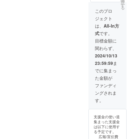
選
ん」の
択
■ポスト
当：みU
料コー
en」の
伝えい
ン・ラ
す
SDイラ
る
カードB
様） ■
ドがご
有料プ
たしま
イト」
ストが
このプロ
「アン
ポスト
利用可
ラン
す。
・
描かれ
ジェクト
ジーさ
カードA
能） ■
「メン
■Ci-en
【02】
たアク
ん」の
「アン
マイク
バーズ
有料プ
「デー
リル
は、
All-In方
イラス
ジーさ
ロファ
シッ
ラン
タセッ
キーホ
式
です。
トが描
ん」と
イバー
プ・
「メン
トプラ
ルダー
かれた
「アル
クロス
ゴール
バーズ
ン・ス
です。
目標金額に
ポスト
マちゃ
「リリ
ド」
シッ
タン
（イラ
関わらず、
カード
ん」の
ンちゃ
に、1か
プ・
ダー
スト担
です。
イラス
ん」の
月無料
ゴール
ド」 ・
当：二
2024/10/13
（イラ
トが描
イラス
で加入
ド」1か
【03】
股試験
23:59:59
ま
スト担
かれた
トが描
できる
月間無
「悪魔
管様）
当：
ポスト
かれた
コード
料体験
の肖像
でに集まっ
microa
カード
マイク
です。
コード
プラ
た金額が
様） ■
です。
ロファ
（既存
セット
ン」 ・
クリア
（イラ
イバー
キャラ
クリエ
【04】
ファンディ
ファイ
スト担
クロス
のアカ
イター
「アン
ングされま
ル
当：菓
です。
ウント
支援サ
ジーさ
「Lusty
色様）
（イラ
３つ全
イト
ん応援
す。
*Kiss
■ポスト
スト担
ての無
「Ci-
プラ
Product
カードB
当：みU
料コー
en」の
ン」 ・
ion」
「アン
様） ■
ドがご
有料プ
【05】
支援金の使い道
キャラ
ジーさ
ポスト
利用可
ラン
「アル
集まった支援金
クター5
ん」の
カードA
能） ■
「メン
マちゃ
は以下に使用す
人のイ
イラス
「アン
マイク
バーズ
ん＆
る予定です。
ラスト
トが描
ジーさ
ロファ
シッ
ディア
広報/宣伝費
が描か
かれた
ん」と
イバー
プ・
ちゃん