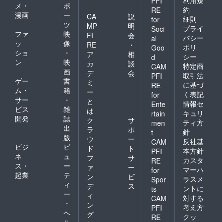
PFI
メ・
ポ
声で収
い」様
名前を
です。
（イラ
約
RE
漫画
ー
録して
のサイ
備考欄
（イラ
スト担
CA
説
細則
for
いただ
ンが
にご記
スト担
当：ぱ
ツ
MP
明
プライ
Soci
くお礼
入った
入くだ
当：二
るとね
ファ
映
FI
会
バシー
al
ボイス
色紙で
さい。
股試験
る様）
ッ
像
RE
・
です。
す。
■彩夢ひ
管様）
■「クロ
ポリ
Goo
ショ
・
ア
相
お名前
（イラ
な様サ
■感謝状
ワちゃ
シー
d
ン
映
の読み
スト担
イン入
（お名
ん」ア
カ
談
特定商
CAM
上げ、
当：c.
りイラ
前入
クリル
画
デ
会
取引法
PFI
セリフ
ぱふぇ
スト色
り、
キーホ
ゲー
書
ミ
に基づ
RE
内容の
様） ■
紙 「ア
A4） お
ルダー
ム・
籍
ー
く表記
リクエ
ディア
ルマ
名前を
「クロ
for
サー
・
と
ストに
ちゃん
ちゃ
記載し
ワちゃ
情報セ
Ente
ビス
雑
対応い
からの
ん」の
た感謝
ん」の
は
キュリ
rtain
たしま
お礼ボ
イラス
状をお
SDイラ
開発
誌
ク
サ
ティ方
men
す。 リ
イス
ト及
送りい
ストが
出
ラ
ポ
針
t
クエス
（リク
び、CV
たしま
描かれ
版
ウ
ー
反社基
CAM
トがあ
エスト
ご担当
す。 記
たアク
ビジ
ビ
ド
ト
る場合
可）
声優
載をご
リル
本方針
PFI
ネ
ュ
フ
サ
は備考
「乙
「彩夢
希望さ
キーホ
カスタ
RE
ス・
ー
欄にて
倉ゅ
ひな」
れるお
ルダー
ァ
ー
マーハ
for
お知ら
い」様
様のサ
名前を
です。
起業
テ
ン
ビ
ラスメ
Spor
せくだ
に生声
インが
備考欄
（イラ
ィ
デ
ス
ントに
ts
さい。
で収録
入った
にご記
スト担
ー
ィ
（セリ
してい
色紙で
入くだ
当：二
対する
CAM
・
ン
フ本文
ただく
す。
さい。
股試験
考え方
PFI
ヘ
100文字
お礼ボ
（イラ
■山田
管様）
グ
クッ
RE
以内）
イスで
スト担
じぇみ
■感謝状
ル