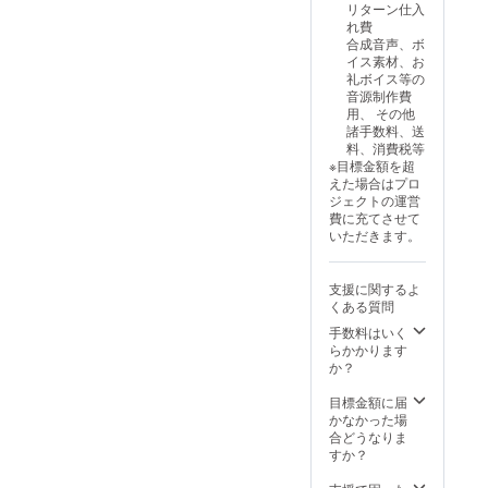
リターン仕入
れたク
ポスト
「アル
クロス
ゴール
応援プ
れ費
リア
カード
マちゃ
「リリ
ド」
ラン」
合成音声、ボ
ファイ
です。
ん」の
ンちゃ
に、1か
・
イス素材、お
ルで
（イラ
イラス
ん」の
月無料
【06】
礼ボイス等の
す。
スト担
トが描
イラス
で加入
「リリ
音源制作費
（イラ
当：
かれた
トが描
できる
ンちゃ
用、 その他
スト担
microa
ポスト
かれた
コード
ん＆ク
諸手数料、送
当：c.
様） ■
カード
マイク
です。
ロワ
料、消費税等
ぱふぇ
クリア
です。
ロファ
（既存
ちゃん
※目標金額を超
様）
ファイ
（イラ
イバー
キャラ
応援プ
えた場合はプロ
■「アン
ル
スト担
クロス
のアカ
ラン」
ジェクトの運営
ジーさ
「Lusty
当：菓
です。
ウント
・
費に充てさせて
ん」
*Kiss
色様）
（イラ
３つ全
【07】
いただきます。
ビッグ
Product
■ポスト
スト担
ての無
「Lusty
アクリ
ion」
カードB
当：みU
料コー
*Kissプ
ルスタ
キャラ
「アン
様） ■
ドがご
ラン」
支援に関するよ
ンド
クター5
ジーさ
ポスト
利用可
・
くある質問
「アン
人のイ
ん」の
カードA
能） ■
【08】
ジーさ
ラスト
イラス
「アン
マイク
「アン
手数料はいく
ん」の
が描か
トが描
ジーさ
ロファ
ジーさ
らかかります
立ち絵
れたク
かれた
ん」と
イバー
んと添
か？
イラス
リア
ポスト
「アル
クロス
い寝プ
トが描
ファイ
カード
マちゃ
「リリ
ラン」
目標金額に届
かれた
ルで
です。
ん」の
ンちゃ
※データ
かなかった場
大きな
す。
（イラ
イラス
ん」の
形式の
合どうなりま
アクリ
（イラ
スト担
トが描
イラス
リター
すか？
ルスタ
スト担
当：
かれた
トが描
ンは、
ンドで
当：c.
microa
ポスト
かれた
メール