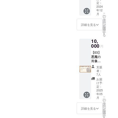
タセッ
ラウド
定：
ト・ス
2024
ファン
年12
タン
ディン
こ
月
ダー
グの説
の
リ
ド】 以
明画
タ
ー
下の
像・動
ン
詳細を見る
を
データ
画等に
選
択
のセッ
使用し
す
る
トをリ
ている
10,
ターン
「アン
として
000
ジーさ
円
お送り
ん」の
【03】
いたし
キービ
悪魔の
ます。
ジュア
肖像プ
■「アン
ルイラ
ラン
ジーさ
ストの
支援
■【デー
ん」
高画質
者：
タセッ
キービ
データ
7人
ト・ス
ジュア
になり
お届
タン
ル（高
ます。
け予
ダー
画質
定：
（イラ
ド】
2025
デー
スト担
年05
「【02
タ） ク
当：
こ
月
】デー
ラウド
の
ヤッペ
リ
タセッ
ファン
タ
ン様）
ー
トプラ
ディン
ン
■「アン
詳細を見る
を
ン・ス
グの説
選
ジーさ
択
タン
明画
す
ん」