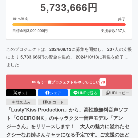
5,733,666
円
終了
191
%達成
目標金額
3,000,000
円
支援者数
237
人
このプロジェクトは、
2024/09/13
に募集を開始し、
237
人の支援
により
5,733,666
円の資金を集め、
2024/10/13
に募集を終了し
ました
もう一度プロジェクトをやってほしい
70
ポスト
シェア
LINEで送る
URLコピー
埋め込み
QRコード
「Lusty*Kiss Production」から、高性能無料音声ソフ
ト「COEIROINK」のキャラクター音声モデル「アン
ジーさん」をリリースします！ 大人の魅力に溢れたセ
クシーなお姉さんキャラになる予定です。ご支援のほど