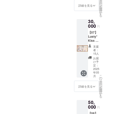
タン
メール
タ
イター
質デー
を、全
ー
ダー
にてダ
ン
支援サ
詳細を見る
タを、
体公開
を
ド】
ウン
選
イト
全体公
より一
択
「【02
ロード
す
「Ci-
開より
足先に
る
】デー
先をお
en」の
一足先
お届け
30,
タセッ
伝えい
有料プ
にお届
しま
トプラ
000
たしま
ラン
円
けしま
す。 ※
ン・ス
す。
「メン
す。
データ
【07】
タン
■Ci-en
バーズ
■「アン
形式の
Lusty*
ダー
有料プ
シッ
ジーさ
リター
Kiss プ
ド」と
ラン
プ・
ん」立
ンは、
ラン
同一内
「メン
ゴール
支援
ち絵早
メール
（30,00
容の
バーズ
ド」
者：
期配布
にてダ
0円）
データ
シッ
15人
に、1か
イラス
ウン
■【デー
特典で
プ・
月無料
お届
トレー
ロード
タセッ
す。 ※
ゴール
け予
で加入
ター
先をお
ト・ス
データ
定：
ド」1か
できる
「MtU
伝えい
タン
2025
形式の
月間無
コード
」様に
たしま
年05
ダー
リター
料体験
です。
よる
こ
す。
月
ド】
ンは、
の
コード
（既存
「アン
リ
「【02
メール
タ
セット
キャラ
ジーさ
ー
】デー
にてダ
ン
クリエ
詳細を見る
のアカ
ん」立
を
タセッ
ウン
選
イター
ウント
ち絵
択
トプラ
ロード
す
支援サ
３つ全
を、全
る
ン・ス
先をお
イト
ての無
体公開
50,
タン
伝えい
「Ci-
料コー
より一
ダー
000
たしま
en」の
ドがご
円
足先に
ド」と
す。
有料プ
利用可
お届け
【08】
同一内