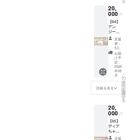
る
ダー
像・動
キービ
20,
ド」と
画等に
ジュア
同一内
000
使用し
ル（プ
円
容の
ている
ラン名
【04】
データ
「アン
入りお
アン
特典で
ジーさ
礼メッ
ジーさ
す。 ※
ん」の
セージ
ん応援
データ
キービ
付き）
支援
プラン
形式の
ジュア
上記と
者：
（20,00
リター
ルイラ
5人
同じイ
0円）
ンは、
ストの
ラスト
お届
■【デー
メール
高画質
け予
（通常
タセッ
にてダ
定：
データ
画質）
ト・ス
2025
ウン
になり
に、プ
年05
タン
ロード
ます。
ラン名
こ
月
ダー
先をお
の
（イラ
とお礼
リ
ド】
伝えい
タ
スト担
メッ
ー
「【02
たしま
ン
当：
詳細を見る
セージ
を
】デー
す。 ■
選
ヤッペ
を記載
択
タセッ
布ポス
す
ン様）
した
る
トプラ
ター
■「アン
データ
20,
ン・ス
（B2）
ジーさ
です。
タン
000
「アン
ん」
■「アン
円
ダー
ジーさ
キービ
ジーさ
【05】
ド」と
ん」の
ジュア
ん」ロ
ディア
同一内
イラス
ル（プ
ゴ早期
ちゃん
容の
トが描
ラン名
配布
＆アル
データ
かれた
入りお
「アン
支援