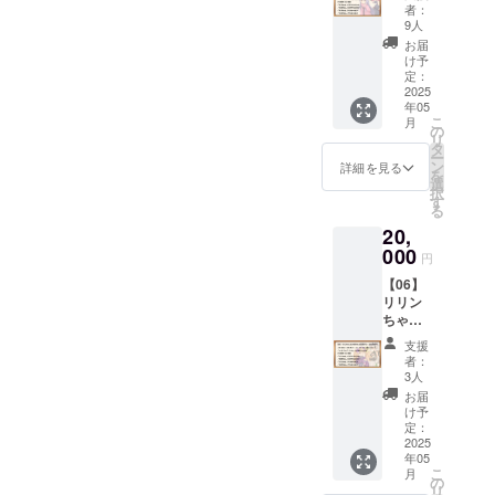
マちゃ
特典で
布ポス
礼メッ
者：
ジーさ
ん応援
す。 ※
ターで
9人
セージ
ん」の
プラン
データ
す。
付き）
お届
ロゴ
（20,00
形式の
（イラ
け予
上記と
マーク
0円）
リター
定：
スト担
同じイ
の高画
■【デー
2025
ンは、
当：
ラスト
質デー
年05
タセッ
メール
ヤッペ
（通常
タを、
こ
月
ト・ス
にてダ
の
ン様）
画質）
全体公
リ
タン
ウン
タ
に、プ
開より
ー
ダー
ロード
ン
詳細を見る
ラン名
一足先
を
ド】
先をお
選
とお礼
にお届
択
「【02
伝えい
す
メッ
けしま
る
】デー
たしま
セージ
す。
20,
タセッ
す。
を記載
■「アン
トプラ
000
■Ci-en
した
円
ジーさ
ン・ス
有料プ
データ
ん」立
【06】
タン
ラン
です。
ち絵早
リリン
ダー
「メン
■「アン
期配布
ちゃん
ド」と
バーズ
ジーさ
イラス
＆クロ
同一内
シッ
ん」ロ
支援
トレー
ワちゃ
容の
プ・
者：
ゴ早期
ター
ん応援
データ
ゴール
3人
配布
「MtU
プラン
特典で
ド」1か
お届
「アン
」様に
（20,00
す。 ※
月間無
け予
ジーさ
よる
0円）
データ
定：
料体験
ん」の
「アン
■【デー
2025
形式の
コード
ロゴ
ジーさ
年05
タセッ
リター
セット
マーク
ん」立
こ
月
ト・ス
ンは、
の
クリエ
の高画
ち絵
リ