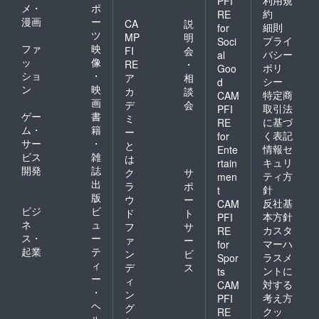
PFI
メ・
ポ
声で収
い」様
名前を
です。
（イラ
約
RE
漫画
ー
録して
のサイ
備考欄
（イラ
スト担
CA
説
細則
for
いただ
ンが
にご記
スト担
当：ぱ
ツ
MP
明
プライ
Soci
くお礼
入った
入くだ
当：二
るとね
ファ
映
FI
会
バシー
al
ボイス
色紙で
さい。
股試験
る様）
ッ
像
RE
・
です。
す。
■彩夢ひ
管様）
■「クロ
ポリ
Goo
ショ
・
ア
相
お名前
（イラ
な様サ
■感謝状
ワちゃ
シー
d
ン
映
の読み
スト担
イン入
（お名
ん」ア
カ
談
特定商
CAM
上げ、
当：c.
りイラ
前入
クリル
画
デ
会
取引法
PFI
セリフ
ぱふぇ
スト色
り、
キーホ
ゲー
書
ミ
に基づ
RE
内容の
様） ■
紙 「ア
A4） お
ルダー
ム・
籍
ー
く表記
リクエ
ディア
ルマ
名前を
「クロ
for
サー
・
と
ストに
ちゃん
ちゃ
記載し
ワちゃ
情報セ
Ente
ビス
雑
対応い
からの
ん」の
た感謝
ん」の
は
キュリ
rtain
たしま
お礼ボ
イラス
状をお
SDイラ
開発
誌
ク
サ
ティ方
men
す。 リ
イス
ト及
送りい
ストが
出
ラ
ポ
針
t
クエス
（リク
び、CV
たしま
描かれ
版
ウ
ー
反社基
CAM
トがあ
エスト
ご担当
す。 記
たアク
ビジ
ビ
ド
ト
る場合
可）
声優
載をご
リル
本方針
PFI
ネ
ュ
フ
サ
は備考
「乙
「彩夢
希望さ
キーホ
カスタ
RE
ス・
ー
欄にて
倉ゅ
ひな」
れるお
ルダー
ァ
ー
マーハ
for
お知ら
い」様
様のサ
名前を
です。
起業
テ
ン
ビ
ラスメ
Spor
せくだ
に生声
インが
備考欄
（イラ
ィ
デ
ス
ントに
ts
さい。
で収録
入った
にご記
スト担
ー
ィ
（セリ
してい
色紙で
入くだ
当：二
対する
CAM
・
ン
フ本文
ただく
す。
さい。
股試験
考え方
PFI
ヘ
100文字
お礼ボ
（イラ
■山田
管様）
グ
クッ
RE
以内）
イスで
スト担
じぇみ
■感謝状
ル