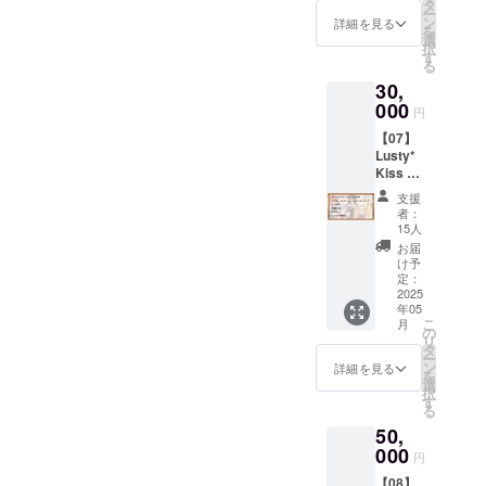
タン
メール
タ
イター
質デー
を、全
ー
ダー
にてダ
ン
支援サ
詳細を見る
タを、
体公開
を
ド】
ウン
選
イト
全体公
より一
択
「【02
ロード
す
「Ci-
開より
足先に
る
】デー
先をお
en」の
一足先
お届け
30,
タセッ
伝えい
有料プ
にお届
しま
トプラ
000
たしま
ラン
円
けしま
す。 ※
ン・ス
す。
「メン
す。
データ
【07】
タン
■Ci-en
バーズ
■「アン
形式の
Lusty*
ダー
有料プ
シッ
ジーさ
リター
Kiss プ
ド」と
ラン
プ・
ん」立
ンは、
ラン
同一内
「メン
ゴール
支援
ち絵早
メール
（30,00
容の
バーズ
ド」
者：
期配布
にてダ
0円）
データ
シッ
15人
に、1か
イラス
ウン
■【デー
特典で
プ・
月無料
お届
トレー
ロード
タセッ
す。 ※
ゴール
け予
で加入
ター
先をお
ト・ス
データ
定：
ド」1か
できる
「MtU
伝えい
タン
2025
形式の
月間無
コード
」様に
たしま
年05
ダー
リター
料体験
です。
よる
こ
す。
月
ド】
ンは、
の
コード
（既存
「アン
リ
「【02
メール
タ
セット
キャラ
ジーさ
ー
】デー
にてダ
ン
クリエ
詳細を見る
のアカ
ん」立
を
タセッ
ウン
選
イター
ウント
ち絵
択
トプラ
ロード
す
支援サ
３つ全
を、全
る
ン・ス
先をお
イト
ての無
体公開
50,
タン
伝えい
「Ci-
料コー
より一
ダー
000
たしま
en」の
ドがご
円
足先に
ド」と
す。
有料プ
利用可
お届け
【08】
同一内