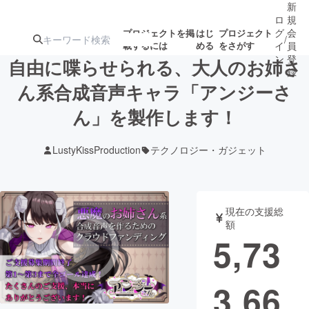
新
ロ
規
グ
会
プロジェクトを掲
はじ
プロジェクト
/
載するには
める
をさがす
イ
員
ン
登
自由に喋らせられる、大人のお姉さ
録
ん系合成音声キャラ「アンジーさ
ん」を製作します！
人気のプロ
注目のリ
注目の新着プロ
募集終了が近いプ
もうすぐ公開
ジェクト
ターン
ジェクト
ロジェクト
されます
LustyKissProduction
テクノロジー・ガジェット
アート・写真
音楽
現在の支援総
テクノロジー・ガジェット
ゲーム・サ
額
5,73
映像・映画
書籍・雑誌
3,66
ビジネス・起業
チャレンジ