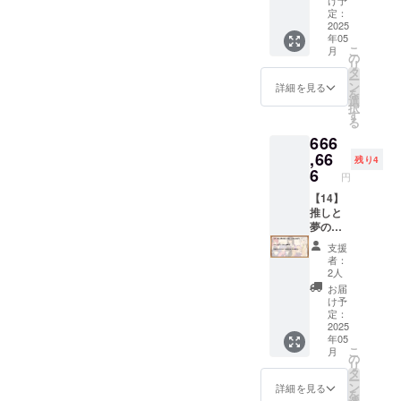
ん」ア
け予
■「アル
ンは、
スト担
かれた
です。
コード
リター
■【デー
定：
クリル
マちゃ
メール
当：
マイク
（既存
セット
ンは、
タセッ
2025
キーホ
ん」ア
にてダ
年05
ヤッペ
ロファ
キャラ
クリエ
メール
ト・ス
ルダー
クリル
こ
ウン
月
ン様）
イバー
のアカ
イター
にてダ
タン
の
「リリ
キーホ
リ
ロード
クロス
ウント
支援サ
ウン
ダー
タ
ンちゃ
ルダー
ー
先をお
です。
３つ全
イト
ロード
ド】
ン
ん」の
詳細を見る
「アル
を
伝えい
（イラ
ての無
「Ci-
先をお
「【02
選
SDイラ
マちゃ
択
たしま
スト担
料コー
en」の
伝えい
】デー
す
ストが
ん」の
る
す。
当：みU
ドがご
有料プ
たしま
タセッ
描かれ
SDイラ
666
様） ■
利用可
ラン
す。
トプラ
たアク
ストが
ポスト
能） ■
「メン
■Ci-en
ン・ス
,66
リル
描かれ
残り4
カードA
マイク
バーズ
有料プ
タン
6
キーホ
たアク
円
「アン
ロファ
シッ
ラン
ダー
ルダー
リル
ジーさ
イバー
プ・
「メン
ド」と
【14】
です。
キーホ
ん」と
クロス
ゴール
バーズ
同一内
推しと
（イラ
ルダー
「アル
「リリ
ド」
シッ
容の
夢の生
スト担
です。
マちゃ
ンちゃ
に、1か
プ・
データ
活！プ
当：二
（イラ
支援
ん」の
ん」の
月無料
ゴール
特典で
ラン
股試験
スト担
者：
イラス
イラス
で加入
ド」1か
す。 ※
（666,6
管様）
2人
当：二
トが描
トが描
できる
月間無
データ
66円）
■「クロ
股試験
お届
かれた
かれた
コード
料体験
形式の
■以下の
ワちゃ
け予
管様）
ポスト
マイク
です。
コード
リター
コース
定：
ん」ア
カード
ロファ
（既存
セット
ンは、
の特典
2025
クリル
年05
です。
イバー
キャラ
クリエ
メール
全て ・
キーホ
こ
月
（イラ
クロス
のアカ
イター
にてダ
【01】
の
ルダー
リ
スト担
です。
ウント
支援サ
ウン
「デー
タ
「クロ
ー
当：菓
（イラ
３つ全
イト
ロード
タセッ
ン
ワちゃ
詳細を見る
を
色様）
スト担
ての無
「Ci-
先をお
トプラ