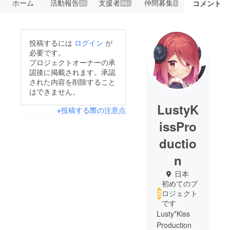
ホーム
活動報告
支援者
仲間募集
コメント
23
99+
1
投稿するには
ログイン
が
必要です。
プロジェクトオーナーの承
認後に掲載されます。承認
された内容を削除すること
はできません。
LustyK
※投稿する際の注意点
issPro
ductio
n
日本
初めてのプ
ロジェクト
です
Lusty*Kiss
Production