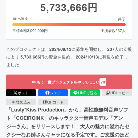
5,733,666
円
終了
191
%達成
目標金額
3,000,000
円
支援者数
237
人
このプロジェクトは、
2024/09/13
に募集を開始し、
237
人の支援
により
5,733,666
円の資金を集め、
2024/10/13
に募集を終了し
ました
もう一度プロジェクトをやってほしい
70
ポスト
シェア
LINEで送る
URLコピー
埋め込み
QRコード
「Lusty*Kiss Production」から、高性能無料音声ソフ
ト「COEIROINK」のキャラクター音声モデル「アン
ジーさん」をリリースします！ 大人の魅力に溢れたセ
クシーなお姉さんキャラになる予定です。ご支援のほど