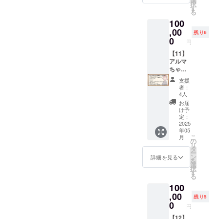
選
クロス
大きな
ん」
択
渡しと
■ポスト
先をお
】デー
です。
す
です。
アクリ
ビッグ
る
なりま
カードB
伝えい
タセッ
（イラ
（イラ
ルスタ
アクリ
す。 ■
100
「アン
たしま
トプラ
スト担
スト担
ンドで
ルスタ
トレー
ジーさ
す。
ン・ス
,00
当：か
当：みU
す。
残り6
ンド
ラー
ん」の
■Ci-en
タン
きほう
0
様）
（イラ
「アン
円
ムー
イラス
有料プ
ダー
様） ■
■「リリ
スト担
ジーさ
ビー
トが描
ラン
ド」と
【11】
タペス
ンちゃ
当：ぱ
ん」の
（高画
かれた
「メン
同一内
アルマ
トリー
ん」
るとね
立ち絵
質版）
ポスト
バーズ
容の
ちゃん
「Lusty
ビッグ
る様）
イラス
クラウ
カード
シッ
データ
とこと
*Kiss
アクリ
■「アル
トが描
支援
ドファ
です。
プ・
特典で
ん応援
Product
ルスタ
マちゃ
者：
かれた
ンディ
（イラ
ゴール
す。 ※
プラン
ion」
ンド
4人
ん」
大きな
ングの
スト担
ド」1か
データ
（100,0
キャラ
「リリ
ビッグ
お届
アクリ
広報、
当：
月間無
形式の
00円）
クター5
ンちゃ
け予
アクリ
ルスタ
説明等
microa
料体験
リター
■【デー
人のイ
定：
ん」の
ルスタ
ンドで
に使用
様） ■
コード
ンは、
タセッ
2025
ラスト
立ち絵
ンド
す。
してい
年05
アン
セット
メール
ト・ス
が描か
イラス
「アル
（イラ
こ
る以下
月
ジーさ
クリエ
にてダ
タン
れたタ
の
トが描
マちゃ
スト担
リ
のムー
ん抱き
イター
ウン
ダー
ペスト
タ
かれた
ん」の
当：ぱ
ー
ビーの
枕カ
支援サ
ロード
ド】
リー
ン
大きな
詳細を見る
立ち絵
るとね
を
高画質
バー
イト
先をお
「【02
（B2、
選
アクリ
イラス
る様）
択
データ
「アン
「Ci-
伝えい
】デー
横）で
す
ルスタ
トが描
■「アン
る
をお送
ジーさ
en」の
たしま
タセッ
す。
ンドで
かれた
ジーさ
りいた
100
ん」の
有料プ
す。
トプラ
（イラ
す。
大きな
ん」ア
しま
イラス
ラン
■Ci-en
ン・ス
,00
スト担
（イラ
アクリ
残り5
クリル
す。 ・
トが描
「メン
有料プ
タン
当：菓
0
スト担
ルスタ
キーホ
円
クラウ
かれた
バーズ
ラン
ダー
色様）
当：ぱ
ンドで
ルダー
ドファ
抱き枕
シッ
「メン
ド」と
【12】
■トート