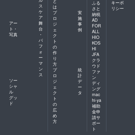
と
キーポ
ふる
※リクエ
す。 お
当：c.
子様サ
（お名
ス
は
リシー
さと
ストの
名前の
ぱふぇ
イン入
前入
ケ
プ
実
内容に
読み上
様） ■
りイラ
り、
納税
ア
ロ
施
よって
げ、セ
アルマ
スト色
A4） お
AD
アー
舞
はお受
リフ内
ちゃん
紙 「リ
名前を
ジ
事
FOR
けでき
容のリ
からの
リン
記載し
ト・
台
ェ
例
ALL
ない場
クエス
お礼ボ
ちゃ
た感謝
写真
・
ク
HIO
合がご
トに対
イス
ん」の
状をお
パ
ト
KOS
ざいま
応いた
（リク
イラス
送りい
フ
の
す。
しま
エスト
ト及
たしま
HI
ォ
作
（著し
す。 リ
可）
び、CV
す。 記
JFA
ー
く公序
クエス
「彩夢
ご担当
載をご
り
クラ
良俗に
トがあ
ひな」
声優
希望さ
マ
方
ウド
反する
る場合
様に生
「山田
れるお
ン
プ
統
ファ
もの
は備考
声で収
じぇみ
名前を
ス
ロ
計
等）
欄にて
録して
子」様
備考欄
ン
ソー
ジ
デ
お知ら
いただ
のサイ
にご記
ディ
シャ
せくだ
くお礼
ンが
入くだ
ェ
ー
ング
さい。
ボイス
入った
さい。
ル
ク
タ
mac
（セリ
です。
色紙で
■あかし
グッ
ト
hi-ya
フ本文
お名前
す。
ゆき様
ド
の
100文字
の読み
（イラ
サイン
補助
広
以内）
上げ、
スト担
入りイ
金申
※リクエ
セリフ
当：c.
ラスト
め
請サ
ストの
内容の
ぱふぇ
色紙
方
ポー
内容に
リクエ
様） ■
「クロ
ト
よって
ストに
リリン
ワちゃ
はお受
対応い
ちゃん
ん」の