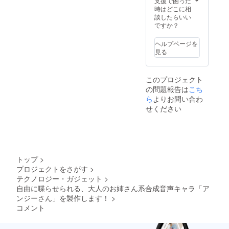
支援で困った
す。
ぱふぇ
様） ■
カード
マイク
にてダ
時はどこに相
（イラ
様）
クリア
です。
ロファ
ウン
談したらいい
スト担
■「ディ
ファイ
（イラ
イバー
ロード
ですか？
当：ぱ
アちゃ
ル
スト担
クロス
先をお
るとね
ん」
「Lusty
当：菓
です。
伝えい
ヘルプページを
る様）
ビッグ
*Kiss
色様）
（イラ
たしま
見る
■「アン
アクリ
Product
■ポスト
スト担
す。 ■
ジーさ
ルスタ
ion」
カードB
当：みU
等身大
ん」ア
ンド
キャラ
「アン
様） ■
アクリ
このプロジェクト
クリル
「ディ
クター5
ジーさ
ポスト
ルスタ
の問題報告は
キーホ
アちゃ
人のイ
ん」の
カードA
ンド
こち
ルダー
ん」の
ラスト
イラス
「アン
（お名
ら
よりお問い合わ
「アン
立ち絵
が描か
トが描
ジーさ
前入
せください
ジーさ
イラス
れたク
かれた
ん」と
り）
ん」の
トが描
リア
ポスト
「アル
「アン
SDイラ
かれた
ファイ
カード
マちゃ
ジーさ
ストが
大きな
ルで
です。
ん」の
ん」、
描かれ
アクリ
す。
（イラ
イラス
「アル
たアク
ルスタ
（イラ
スト担
トが描
マちゃ
トップ
>
リル
ンドで
スト担
当：
かれた
ん」、
プロジェクトをさがす
>
キーホ
す。
当：c.
microa
ポスト
「ディ
テクノロジー・ガジェット
>
ルダー
（イラ
ぱふぇ
様） ■
カード
アちゃ
です。
スト担
様）
クリア
です。
ん」、
自由に喋らせられる、大人のお姉さん系合成音声キャラ「ア
（イラ
当：ぱ
■「アル
ファイ
（イラ
「リリ
ンジーさん」を製作します！
>
スト担
るとね
マちゃ
ル
スト担
ンちゃ
コメント
当：二
る様）
ん」
「Lusty
当：菓
ん」、
股試験
■「ディ
ビッグ
*Kiss
色様）
「クロ
管様）
アちゃ
アクリ
Product
■ポスト
ワちゃ