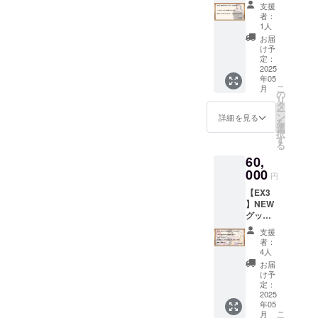
トリー
Product
支援
プラン
ion」
者：
（15,00
キャラ
1人
0円） ■
いずれ
お届
アクリ
かのイ
け予
ルスタ
ラスト
定：
ンド
2025
が入っ
年05
「アン
たアク
こ
月
ジーさ
リルス
の
リ
ん」の
タンド
タ
ー
イラス
です。
ン
詳細を見る
を
トが
「アン
選
択
入った
ジーさ
す
る
タペス
ん」、
60,
トリー
「ディ
です。
000
アちゃ
円
※イラス
ん」、
【EX3
トは
「アル
】NEW
「ポス
マちゃ
グッズ
トカー
ん」、
全部乗
ドB」と
「リリ
支援
せプラ
同じも
ンちゃ
者：
ン
ので
ん」、
4人
（60,00
す。
「クロ
お届
0円） ■
（イラ
ワちゃ
け予
以下の
スト担
定：
ん」か
特典す
2025
当：
らご希
年05
べて ・
microa
望の
こ
月
【EX1