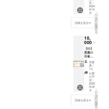
タセッ
ラウド
定：
ト・ス
2024
ファン
年12
タン
ディン
こ
月
ダー
グの説
の
リ
ド】 以
明画
タ
ー
下の
像・動
ン
詳細を見る
を
データ
画等に
選
択
のセッ
使用し
す
る
トをリ
ている
10,
ターン
「アン
として
000
ジーさ
円
お送り
ん」の
【03】
いたし
キービ
悪魔の
ます。
ジュア
肖像プ
■「アン
ルイラ
ラン
ジーさ
ストの
支援
■【デー
ん」
高画質
者：
タセッ
キービ
データ
7人
ト・ス
ジュア
になり
お届
タン
ル（高
ます。
け予
ダー
画質
定：
（イラ
ド】
2025
デー
スト担
年05
「【02
タ） ク
当：
こ
月
】デー
ラウド
の
ヤッペ
リ
タセッ
ファン
タ
ン様）
ー
トプラ
ディン
ン
■「アン
詳細を見る
を
ン・ス
グの説
選
ジーさ
択
タン
明画
す
ん」