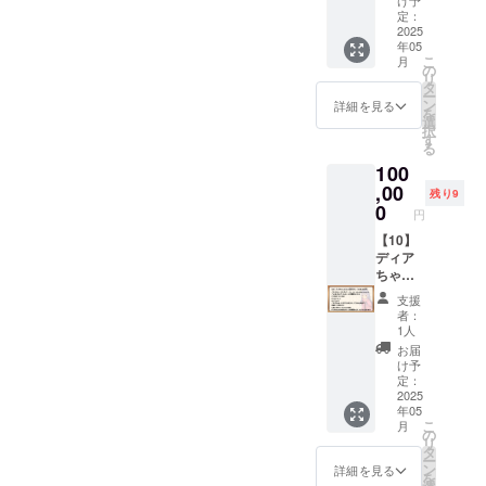
月無料
け予
ンちゃ
イラス
ンちゃ
リター
00円）
れたク
定：
で加入
ん」の
トが描
ん＆ク
ンは、
■【デー
2025
リア
できる
イラス
かれた
ロワ
年05
メール
タセッ
ファイ
コード
トが描
ポスト
こ
ちゃ
月
にてダ
ト・ス
ルで
の
です。
かれた
カード
リ
ん」描
ウン
タン
す。
タ
（既存
マイク
です。
ー
き下ろ
ロード
ダー
（イラ
ン
キャラ
詳細を見る
ロファ
（イラ
を
しイラ
先をお
ド】
スト担
選
のアカ
イバー
スト担
択
スト
伝えい
「【02
当：c.
す
ウント
クロス
当：菓
る
（デー
たしま
】デー
ぱふぇ
３つ全
です。
色様）
タ） イ
100
す。 ■
タセッ
様） ■
ての無
（イラ
■ポスト
ラスト
ポスト
トプラ
,00
サイコ
料コー
スト担
残り9
カードB
レー
カードA
ン・ス
ロクッ
0
ドがご
当：みU
「アン
円
ター
「アン
タン
ション
利用可
様）
ジーさ
「かき
ジーさ
ダー
【10】
「Lusty
能） ■
■「ディ
ん」の
ほう」
ん」と
ド」と
ディア
*Kiss
マイク
アちゃ
イラス
様によ
「アル
同一内
ちゃん
Product
ロファ
ん」
トが描
る、リ
マちゃ
容の
とこと
ion」
イバー
ビッグ
かれた
支援
リン
ん」の
データ
ん応援
キャラ
クロス
アクリ
者：
ポスト
ちゃん
イラス
特典で
プラン
クター5
「リリ
1人
ルスタ
カード
＆クロ
トが描
す。 ※
（100,0
人のイ
ンちゃ
ンド
お届
です。
ワちゃ
かれた
データ
00円）
ラスト
ん」の
け予
「ディ
（イラ
んの描
ポスト
形式の
■【デー
が各面
定：
イラス
アちゃ
スト担
き下ろ
カード
リター
タセッ
2025
に描か
トが描
ん」の
当：
しイラ
年05
です。
ンは、
ト・ス
れたサ
かれた
立ち絵
microa
こ
ストで
月
（イラ
メール
タン
イコロ
の
マイク
イラス
様）
リ
す。
スト担
にてダ
ダー
型の
タ
ロファ
トが描
■「アン
ー
データ
当：菓
ウン
ド】
クッ
ン
イバー
詳細を見る
かれた
ジーさ
を
でのお
色様）
ロード
「【02
ション