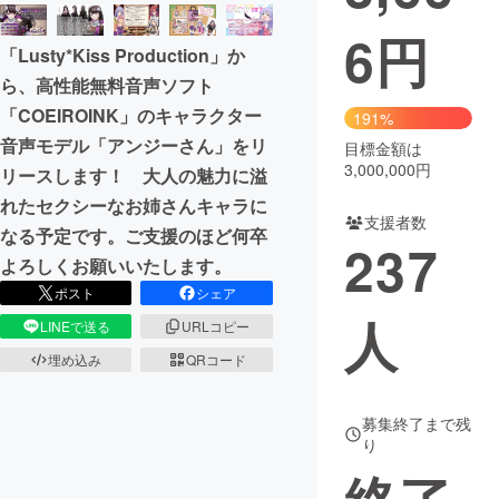
6
円
まちづくり・地域活性化
「Lusty*Kiss Production」か
ら、高性能無料音声ソフト
CAMPFIRE for Social Good
CAMPFIRE Creation
「COEIROINK」のキャラクター
191%
CAMPFIREふるさと納税
machi-ya
コミュニティ
音声モデル「アンジーさん」をリ
目標金額は
3,000,000円
リースします！ 大人の魅力に溢
れたセクシーなお姉さんキャラに
支援者数
なる予定です。ご支援のほど何卒
237
よろしくお願いいたします。
ポスト
シェア
人
LINEで送る
URLコピー
埋め込み
QRコード
募集終了まで残
り