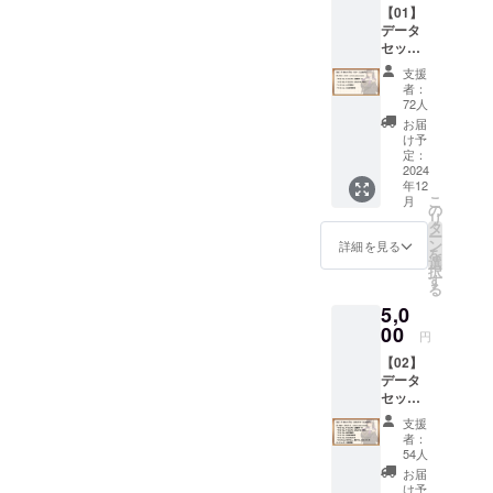
【01】
限定で
感謝状
データ
提供す
に入れ
セット
る、
たいお
プラ
「アン
名前を
支援
ン・ラ
ジーさ
備考欄
者：
イト
ん」の
にご記
72人
【デー
追加ボ
入くだ
お届
タセッ
イス素
さい。
け予
ト・ラ
材詰め
定：
イト】
2024
合わせ
年12
以下の
です。
こ
月
データ
（30種
の
リ
のセッ
類）
タ
ー
トをリ
ン
詳細を見る
を
ターン
選
択
として
す
る
お送り
5,0
いたし
ます。
00
円
■「アン
【02】
ジーさ
データ
ん」
セット
キービ
プラ
ジュア
支援
ン・ス
ル（高
者：
タン
画質
54人
ダード
デー
お届
【デー
タ） ク
け予