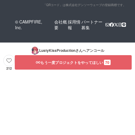
けでき
たしま
からの
イラス
「QRコード」は株式会社デンソーウェーブの登録商標です。
ない場
す。 リ
お礼ボ
ト及
合がご
クエス
イス
び、CV
ざいま
トがあ
（リク
ご担当
© CAMPFIRE,
会社概
採用情
パートナー
す。
る場合
エスト
声優
Inc.
要
報
募集
（著し
は備考
可）
「あか
く公序
欄にて
「山田
しゆ
良俗に
お知ら
じぇみ
き」様
反する
せくだ
子」様
のサイ
もの
さい。
に生声
ンが
LustyKissProduction
さんへアンコール
等）
（セリ
で収録
入った
フ本文
してい
色紙で
100文字
ただく
す。
もう一度プロジェクトをやってほしい
70
以内）
お礼ボ
（イラ
212
※リクエ
イスで
スト担
ストの
す。 お
当：c.
内容に
名前の
ぱふぇ
よって
読み上
様） ■
はお受
げ、セ
クロワ
けでき
リフ内
ちゃん
ない場
容のリ
からの
合がご
クエス
お礼ボ
ざいま
トに対
イス
す。
応いた
（リク
（著し
しま
エスト
く公序
す。 リ
可）
良俗に
クエス
「あか
反する
トがあ
しゆ