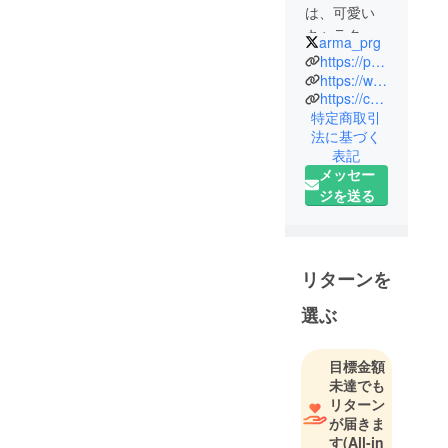
は、可愛い
キャラク
arma_prg
ターたちを
https://production.lusty-kiss.com/
プロデュー
https://www.youtube.com/@lustykisspro
https://coeiroink.com/character/audio-character/dia-m
スしていく
特定商取引
サークルで
法に基づく
す。
表記
音声作品や
メッセー
トーク動画
ジを送る
など、視聴
者に直接楽
しんでいた
だけるコン
リターンを
テンツを提
選ぶ
供したり、
トークソフ
トへの参加
目標金額
未達でも
などを通
リターン
じ、ユー
が届きま
ザーのコン
す
(All-in