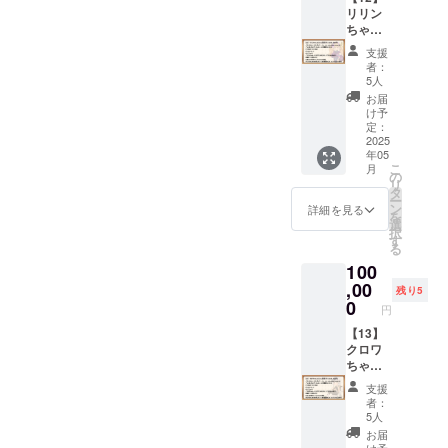
るとね
す。
「アン
ンディ
カバー
プ・
バーズ
同一内
リリン
バッグ
る様）
（イラ
ジーさ
ング内
です。
ゴール
シッ
容の
ちゃん
（全面
■「クロ
スト担
ん」の
容紹介
表裏そ
ド」
プ・
データ
とこと
印刷）
ワちゃ
当：ぱ
SDイラ
支援
動画
れぞれ
に、1か
ゴール
特典で
ん応援
「Lusty
ん」
るとね
者：
ストが
（再生
別のイ
月無料
ド」1か
す。 ※
プラン
*Kiss
ビッグ
5人
る様）
描かれ
時間：4
ラスト
で加入
月間無
データ
(100,00
Product
アクリ
■「ディ
お届
たアク
分45
となり
できる
料体験
形式の
0円）
ion」
ルスタ
け予
アちゃ
リル
秒） ・
ます。
コード
コード
リター
■【デー
キャラ
定：
ンド
ん」ア
キーホ
新キャ
（イラ
です。
セット
ンは、
タセッ
2025
クター5
「クロ
クリル
ルダー
ラ「ア
年05
スト担
（既存
クリエ
メール
ト・ス
人のイ
ワちゃ
キーホ
です。
こ
ンジー
月
当：
キャラ
イター
にてダ
タン
ラスト
の
ん」の
ルダー
（イラ
リ
さん」
ヤッペ
のアカ
支援サ
ウン
ダー
が描か
タ
立ち絵
「ディ
スト担
ー
紹介動
ン様）
ウント
イト
ロード
ド】
れた全
ン
イラス
詳細を見る
アちゃ
当：二
を
画（再
■プレイ
３つ全
「Ci-
先をお
「【02
面印刷
選
トが描
ん」の
股試験
択
生時
マット
ての無
en」の
伝えい
】デー
のトー
す
かれた
SDイラ
管様）
る
間：1分
「アン
料コー
有料プ
たしま
タセッ
トバッ
大きな
ストが
23秒）
100
ジーさ
ドがご
ラン
す。
トプラ
グで
アクリ
描かれ
・
ん」の
利用可
「メン
■Ci-en
ン・ス
,00
す。
ルスタ
たアク
残り5
COEIR
イラス
能） ■
バーズ
有料プ
タン
（イラ
0
ンドで
リル
円
OINK紹
トが描
マイク
シッ
ラン
ダー
スト担
す。
キーホ
介動画
かれた
ロファ
プ・
「メン
ド」と
【13】
当：か
（イラ
ルダー
（再生
豪華デ
イバー
ゴール
バーズ
同一内
クロワ
きほう
スト担
です。
時間：1
ザイン
クロス
ド」
シッ
容の
ちゃん
様）
当：ぱ
（イラ
分39
のプレ
「リリ
に、1か
プ・
データ
とこと
るとね
スト担
支援
秒） ※
イマッ
ンちゃ
月無料
ゴール
特典で
ん応援
る様）
当：二
者：
データ
トで
ん」の
で加入
ド」1か
す。 ※
プラン
■「リリ
5人
股試験
形式の
す。
イラス
できる
月間無
データ
(100,00
ンちゃ
管様）
お届
リター
（イラ
トが描
コード
料体験
形式の
0円）