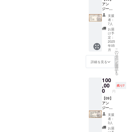
■Ci-en
ラン
能） ■
しま
アン
容の
有料プ
「メン
マイク
す。
ジーさ
データ
ラン
バーズ
ロファ
■「アン
んと添
特典で
「メン
シッ
イバー
支援
ジーさ
い寝プ
す。 ※
バーズ
プ・
者：
クロス
ん」か
ラン
データ
シッ
7人
ゴール
「リリ
らのお
（50,00
形式の
プ・
ド」
お届
ンちゃ
礼ボイ
0円）
リター
ゴール
け予
に、1か
ん」の
ス アン
■【デー
ンは、
定：
ド」1か
月無料
イラス
ジーさ
タセッ
2025
メール
月間無
で加入
トが描
んか
年05
ト・ス
にてダ
料体験
できる
かれた
こ
ら、あ
月
タン
ウン
の
コード
コード
マイク
リ
なたの
ダー
ロード
タ
セット
です。
ロファ
ー
支援に
ド】
先をお
ン
クリエ
詳細を見る
（既存
イバー
を
感謝す
「【02
伝えい
選
イター
キャラ
クロス
択
るお礼
】デー
たしま
す
支援サ
のアカ
です。
る
ボイス
タセッ
す。 ■
イト
ウント
（イラ
をお贈
100
トプラ
クリア
「Ci-
３つ全
スト担
りしま
ン・ス
,00
ファイ
en」の
ての無
残り7
当：みU
す。
タン
ル
0
有料プ
料コー
様） ■
円
（コー
ダー
「Lusty
ラン
ドがご
ポスト
ス加入
ド」と
【09】
*Kiss
「メン
利用可
カードA
者様全
同一内
アン
Product
バーズ
能） ■
「アン
員に共
容の
ジーさ
ion」
シッ
マイク
ジーさ
通の内
データ
んとこ
キャラ
プ・
ロファ
ん」と
支援
容とな
特典で
とん応
クター5
ゴール
イバー
者：
「アル
りま
す。 ※
援プラ
人のイ
ド」
3人
クロス
マちゃ
す）
データ
ン
ラスト
に、1か
「リリ
お届
ん」の
■「リリ
形式の
（100,0
が描か