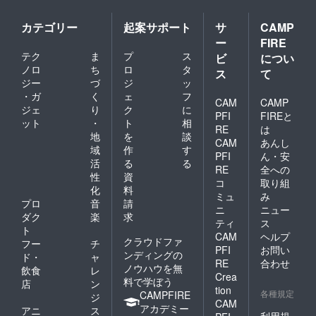
のイラ
状をお
SDイラ
トが描
リア
のビッ
スト及
送りい
ストが
かれた
ファイ
グアク
カテゴリー
起案サポート
サ
CAMP
び、CV
たしま
描かれ
大きな
ルで
リルス
ー
FIRE
ご担当
す。 記
たアク
アクリ
す。
タンド
声優
載をご
リル
ルスタ
（イラ
と同一
テク
ま
プ
ス
ビ
につい
「御子
希望さ
キーホ
ンドで
スト担
のもの
ノロ
ち
ロ
タ
ス
て
柴泉」
れるお
ルダー
す。
当：c.
となり
ジー
づ
ジ
ッ
様のサ
名前を
です。
（イラ
ぱふぇ
ます。
・ガ
く
ェ
フ
インが
備考欄
（イラ
スト担
様）
いずれ
CAM
CAMP
ジェ
り
ク
に
入った
にご記
スト担
当：ぱ
■「クロ
かの
PFI
FIREと
ット
・
ト
相
色紙で
入くだ
当：二
るとね
ワちゃ
キャラ
RE
は
す。
さい。
股試験
る様）
ん」
クター
地
を
談
CAM
あんし
（イラ
■乙倉ゅ
管様）
■「リリ
ビッグ
を一人
域
作
す
PFI
ん・安
スト担
い様サ
■感謝状
ンちゃ
アクリ
選び、
活
る
る
当：c.
イン入
（お名
ん」ア
ルスタ
備考欄
RE
全への
性
資
ぱふぇ
りイラ
前入
クリル
ンド
にご記
コ
取り組
化
料
様） ■
スト色
り、
キーホ
「クロ
入くだ
ミュ
み
アン
紙
A4） お
ルダー
ワちゃ
さい。
プロ
音
請
ニ
ニュー
ジーさ
「ディ
名前を
「リリ
ん」の
（イラ
ダク
楽
求
ティ
ス
んから
アちゃ
記載し
ンちゃ
立ち絵
スト担
ト
のお礼
ん」の
た感謝
ん」の
イラス
当：ぱ
CAM
ヘルプ
クラウドファ
フー
チ
ボイス
イラス
状をお
SDイラ
トが描
るとね
PFI
お問い
ンディングの
ド・
ャ
（リク
ト及
送りい
ストが
かれた
る様）
RE
合わせ
ノウハウを無
エスト
び、CV
たしま
描かれ
大きな
飲食
レ
Crea
可）
ご担当
す。 記
たアク
アクリ
料で学ぼう
店
ン
tion
「御子
声優
載をご
リル
ルスタ
各種規定
CAMPFIRE
ジ
CAM
柴泉」
「乙
希望さ
キーホ
ンドで
アカデミー
アニ
ス
様に生
倉ゅ
れるお
ルダー
す。
利用規