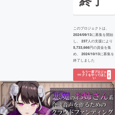
終了
このプロジェクトは、
2024/09/13
に募集を開始
し、
237
人の支援により
5,733,666
円の資金を集
め、
2024/10/13
に募集を
終了しました
もう一度プロジェ
7
クトをやってほし
0
い