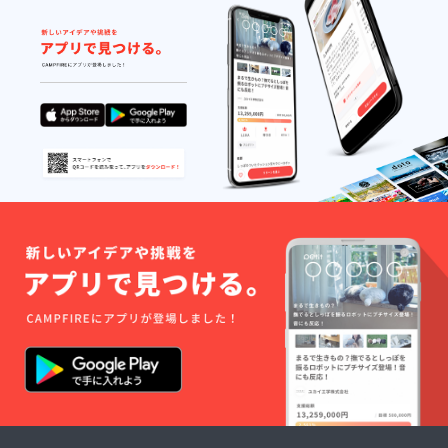
■感謝状
ん」ア
ルスタ
ion」
カードB
ん」い
（お名
クリル
ンド
キャラ
「アン
ずれか
前入
キーホ
「アル
クター5
ジーさ
の等身
り、
ルダー
マちゃ
人のイ
ん」の
大アク
A4） お
「ディ
ん」の
ラスト
イラス
リルス
名前を
アちゃ
立ち絵
が描か
トが描
タンド
記載し
ん」の
イラス
れたク
かれた
です。
た感謝
SDイラ
トが描
リア
ポスト
（幅最
状をお
ストが
かれた
ファイ
カード
大
送りい
描かれ
大きな
ルで
です。
90cm、
たしま
たアク
アクリ
す。
（イラ
高さ最
す。 記
リル
ルスタ
（イラ
スト担
大
載をご
キーホ
ンドで
スト担
当：
180cm
希望さ
ルダー
す。
当：c.
microa
） ご希
れるお
です。
（イラ
ぱふぇ
様） ■
望のお
名前を
（イラ
スト担
様）
クリア
名前を
備考欄
スト担
当：ぱ
■「リリ
ファイ
お入れ
にご記
当：二
るとね
ンちゃ
ル
いたし
入くだ
股試験
る様）
ん」
「Lusty
ますの
さい。
管様）
■「アル
ビッグ
*Kiss
で備考
■御子柴
■感謝状
マちゃ
アクリ
Product
欄にて
泉様サ
（お名
ん」ア
ルスタ
ion」
お知ら
イン入
前入
クリル
ンド
キャラ
せくだ
りイラ
り、
キーホ
「リリ
クター5
さい。
スト色
A4） お
ルダー
ンちゃ
人のイ
イラス
紙 「ア
名前を
「アル
ん」の
ラスト
ト部分
ンジー
記載し
マちゃ
立ち絵
が描か
は同
さん」
た感謝
ん」の
イラス
れたク
キャラ