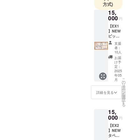
テンツ作り
方式)
に利用でき
15,
る素材を提
000
円
供したりと
【EX1
いった、
】NEW
様々な活動
ビッグ
アクリ
を通じ、皆
支援
ルスタ
者：
様に親しん
ンドプ
10人
でいただけ
ラン
お届
（15,00
け予
れば幸いで
0円） ■
定：
す。
アクリ
2025
年05
ルスタ
こ
月
ンド イ
の
リ
ラスト
タ
ー
レー
ン
詳細を見る
を
ター
選
択
「坂本
す
る
アヒ
15,
ル」様
描き下
000
円
ろし
【EX2
の、
】NEW
「Lusty
タペス
*Kiss