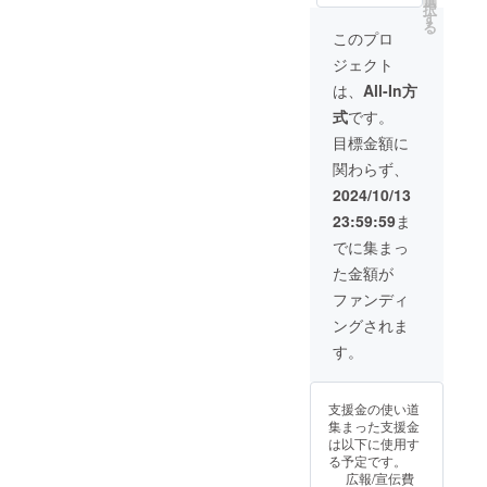
選
ん」の
択
■ポスト
当：みU
料コー
en」の
伝えい
ン・ラ
す
SDイラ
る
カードB
様） ■
ドがご
有料プ
たしま
イト」
ストが
このプロ
「アン
ポスト
利用可
ラン
す。
・
描かれ
ジェクト
ジーさ
カードA
能） ■
「メン
■Ci-en
【02】
たアク
ん」の
「アン
マイク
バーズ
有料プ
「デー
リル
は、
All-In方
イラス
ジーさ
ロファ
シッ
ラン
タセッ
キーホ
式
です。
トが描
ん」と
イバー
プ・
「メン
トプラ
ルダー
かれた
「アル
クロス
ゴール
バーズ
ン・ス
です。
目標金額に
ポスト
マちゃ
「リリ
ド」
シッ
タン
（イラ
関わらず、
カード
ん」の
ンちゃ
に、1か
プ・
ダー
スト担
です。
イラス
ん」の
月無料
ゴール
ド」 ・
当：二
2024/10/13
（イラ
トが描
イラス
で加入
ド」1か
【03】
股試験
23:59:59
ま
スト担
かれた
トが描
できる
月間無
「悪魔
管様）
当：
ポスト
かれた
コード
料体験
の肖像
でに集まっ
microa
カード
マイク
です。
コード
プラ
た金額が
様） ■
です。
ロファ
（既存
セット
ン」 ・
クリア
（イラ
イバー
キャラ
クリエ
【04】
ファンディ
ファイ
スト担
クロス
のアカ
イター
「アン
ングされま
ル
当：菓
です。
ウント
支援サ
ジーさ
「Lusty
色様）
（イラ
３つ全
イト
ん応援
す。
*Kiss
■ポスト
スト担
ての無
「Ci-
プラ
Product
カードB
当：みU
料コー
en」の
ン」 ・
ion」
「アン
様） ■
ドがご
有料プ
【05】
支援金の使い道
キャラ
ジーさ
ポスト
利用可
ラン
「アル
集まった支援金
クター5
ん」の
カードA
能） ■
「メン
マちゃ
は以下に使用す
人のイ
イラス
「アン
マイク
バーズ
ん＆
る予定です。
ラスト
トが描
ジーさ
ロファ
シッ
ディア
広報/宣伝費
が描か
かれた
ん」と
イバー
プ・
ちゃん