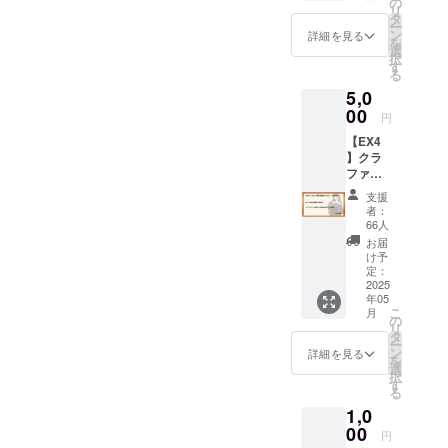
様）
の
キャラ
リ
】の
タ
をいず
ー
ビッグ
ン
れか１
詳細を見る
を
アクリ
選
人お選
択
ルスタ
す
びくだ
る
ンド全
さい。
5,0
員（5
人）分
00
円
・
【EX4
【EX2
】クラ
】のタ
ファン
ペスト
限定追
リー ※
支援
加ボイ
セット
者：
スプラ
価格に
66人
ン
て、上
お届
（5,000
記全て
け予
円） ■
のコー
定：
クラウ
2025
スへの
年05
ドファ
加入
こ
月
ンディ
（計
の
リ
ング限
90,000
タ
ー
定追加
円）よ
ン
詳細を見る
を
ボイス
り割安
選
択
本コー
です！
す
る
ス加入
■感謝状
1,0
者様へ
（お名
のリ
00
前入
円
ターン
り） ・