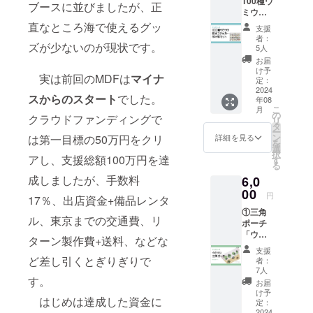
100種ウ
の
ブースに並びましたが、正
ミウシ
お名前
の防水
をご記
直なところ海で使えるグッ
支援
クリア
入くだ
者：
ステッ
ズが少ないのが現状です。
さい。
5人
カー
お届
セット
け予
実は前回のMDFは
マイナ
※A4 1
定：
枚, A5 1
2024
スからのスタート
でした。
年08
枚の2枚
こ
月
となり
の
クラウドファンディングで
リ
ます。
タ
ー
②フェ
ン
は第一目標の50万円をクリ
詳細を見る
を
ア当
選
択
日、
アし、支援総額100万円を達
す
る
ブース
成しましたが、手数料
6,0
パネル
にお名
00
円
17％、出店資金+備品レンタ
前掲載
①三角
※備考
ル、東京までの交通費、リ
ポーチ
欄に掲
「ウミ
載可能
ターン製作費+送料、などな
ウシ」
なニッ
支援
※ウミ
クネー
ど差し引くとぎりぎりで
者：
ウシ柄
ムなど
7人
の合皮
す。
の
お届
製の三
お名前
け予
はじめは達成した資金に
角ポー
をご記
定：
チで
2024