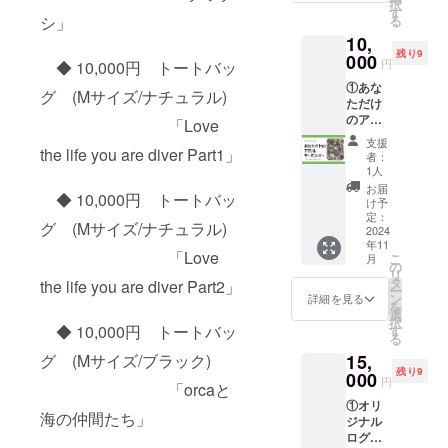
択
高さ
お名前
す
る
シ」
37cm×
をご記
10,
奥行
入くだ
残り9
11cm)
000
さい。
円
◆ 10,000円 トートバッ
②フェ
①あな
ア当
グ (Mサイズ/ナチュラル)
ただけ
日、
のアク
ブース
「Love
リル
パネル
支援
キーホ
the life you are diver Part1」
にお名
者：
ルダー5
前掲載
1人
個 ※
※備考
お届
◆ 10,000円 トートバッ
サイ
欄に掲
け予
ズ：縦
載可能
定：
グ (Mサイズ/ナチュラル)
5cm×横
2024
なニッ
年11
5cm以
クネー
「Love
こ
月
内 ※
ムなど
の
リ
金具：
の
タ
the life you are diver Part2」
ー
ボール
お名前
ン
詳細を見る
を
チェー
をご記
選
択
ン ※
入くだ
◆ 10,000円 トートバッ
す
る
プリン
さい。
15,
グ (Mサイズ/ブラック)
ト範
残り9
囲：片
000
円
「orcaと
面のみ
①オリ
【デ
海の仲間たち」
ジナル
ザイン
ログ
作成