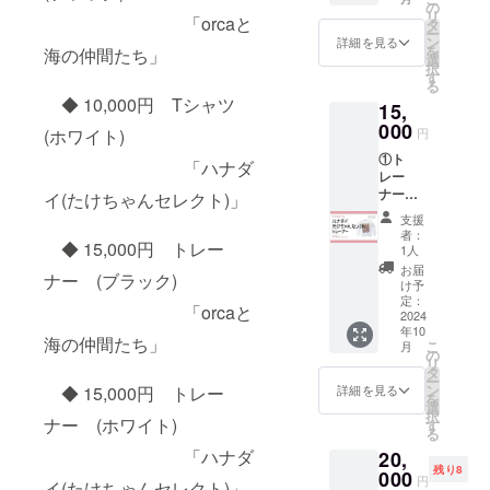
選んだ
となり
の
トを基
リ
生
「orcaと
ます。
タ
にデザ
ー
き物た
・表
ン
インの
詳細を見る
を
海の仲間たち」
ちのト
紙のデ
選
下書き
択
レー
ザイン
す
を作成
る
ナーで
に合わ
し
◆ 10,000円 Tシャツ
15,
す。
せてお
メール
※カ
000
任せで
にて確
円
(ホワイト)
ラー：
本文の
認後、
①ト
ブラッ
メモ欄
ペン入
「ハナダ
レー
ク ②
に
れ(清書)
ナー
フェア
イ(たけちゃんセレクト)」
挿絵が
を行い
「ハナ
当日、
入れら
ます。
支援
ダイ(た
ブース
れま
・書
者：
けちゃ
◆ 15,000円 トレー
パネル
す。
1人
き直し
んセレ
にお名
・備
はペン
お届
ナー (ブラック)
クト)」
前掲載
考欄に
け予
入れ後
※アン
※備考
定：
表紙の
から2回
「orcaと
バサ
2024
欄に掲
色や雰
までと
年10
ダーた
載可能
囲気、
なりま
海の仲間たち」
こ
月
けちゃ
なニッ
の
入れた
す。
リ
んが選
クネー
タ
い生き
・
ー
んだ
ムなど
ン
物など
◆ 15,000円 トレー
詳細を見る
データ
を
ハ
の
選
をご記
でのデ
択
ナダイ
ナー (ホワイト)
お名前
す
入くだ
ザイン
る
のト
をご記
さい。
のお渡
「ハナダ
20,
レー
入くだ
・リ
しは不
残り8
ナーで
000
さい。
クエス
可とな
円
イ(たけちゃんセレクト)」