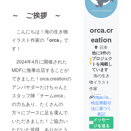
～ ご挨拶 ～
orca.cr
こんにちは！海の生き物
eation
イラスト作家の
「orca」
で
日本
す！
他に3件の
プロジェク
2024年4月に開催された
トを掲載し
ています
MDFに無事出店することが
海の生き
できました！orca.creationの
物イラスト
アンバサダーたけちゃんと
作家
「orca」が
スタッフ陣「チームorca」
https://orcacreation.stores.jp/
運営するオ
特定商取引
の力もあり、たくさんの
リジナル
法に基づく
方々にブースに足を運んで
表記
グッズ
メッセー
いただきました！ご協力い
ショップ、
ジを送る
「orca.creati
ただいた皆様、ありがとう