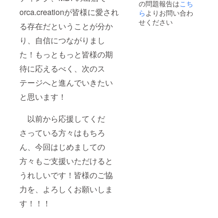
の問題報告は
こち
なニッ
orca.creationが皆様に愛され
ら
よりお問い合わ
クネー
ムなど
せください
る存在だということが分か
の
お名前
り、自信につながりまし
をご記
入くだ
た！もっともっと皆様の期
さい。
待に応えるべく、次のス
テージへと進んでいきたい
と思います！
以前から応援してくだ
さっている方々はもちろ
ん、今回はじめましての
方々もご支援いただけると
うれしいです！皆様のご協
力を、よろしくお願いしま
す！！！