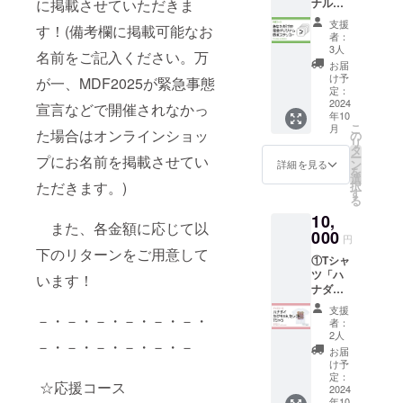
ナル防
に掲載させていただきま
前掲載
水ス
※備考
支援
す！(備考欄に掲載可能なお
テッ
欄に掲
者：
カー
載可能
3人
名前をご記入ください。万
10cm×
なニッ
お届
10cm 5
クネー
け予
が一、MDF2025が緊急事態
枚
ムなど
定：
※正方形
2024
の
宣言などで開催されなかっ
年10
または
お名前
こ
月
正円の
た場合はオンラインショッ
をご記
の
リ
どちら
入くだ
タ
ー
プにお名前を掲載させてい
か
さい。
ン
詳細を見る
を
ご指定
選
択
ただきます。)
いただ
す
る
いた形
10,
のス
また、各金額に応じて以
テッ
000
円
カーと
下のリターンをご用意して
①Tシャ
なりま
ツ「ハ
す。
います！
ナダイ
【デザ
(たけ
イン作
支援
ちゃん
－・－・－・－・－・－・
成ルー
者：
セレク
ル】
2人
－・－・－・－・－・－
ト)」
・作
お届
※たけ
成する
け予
ちゃん
デザイ
定：
☆応援コース
が選ん
2024
ンは1点
年10