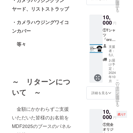
・カメラハウジングラン
を
ア当
選
択
日、
す
ヤード、リストストラップ
る
ブース
10,
パネル
にお名
000
・カメラハウジングワイコ
円
前掲載
①Tシャ
ンカバー
※備考
ツ
欄に掲
「orca
載可能
等々
と海の
なニッ
支援
仲間た
クネー
者：
ち」
ムなど
5人
※スタッ
の
お届
フ陣、
お名前
け予
チーム
をご記
定：
orcaが
2024
入くだ
年10
選んだ
さい。
～ リターンにつ
こ
月
生
の
リ
き物た
タ
いて ～
ー
ちの半
ン
詳細を見る
を
袖Tシャ
選
択
ツで
す
る
す。 ②
金額にかかわらずご支援
10,
フェア
残り7
当日、
000
いただいた皆様のお名前を
円
ブース
①完全
パネル
MDF2025のブースのパネル
オリジ
にお名