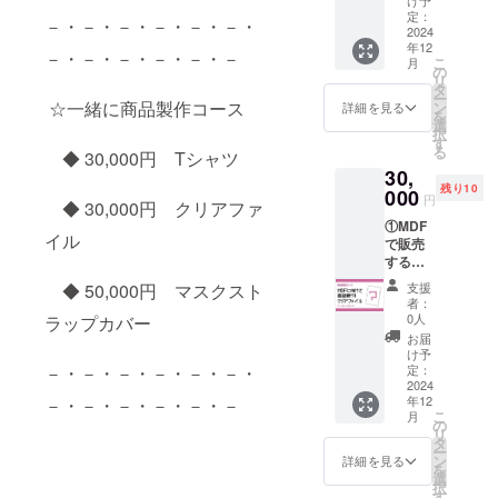
りま
先行で
ンは1点
定：
す。
－・－・－・－・－・－・
提供！
2024
のみと
・著
年12
※半袖
なりま
－・－・－・－・－・－
作権を
こ
月
のプリ
す。
の
侵害す
リ
ントT
・備
タ
るもの
ー
シャツ
考欄に
☆一緒に商品製作コース
ン
詳細を見る
は不可
を
となり
海の生
選
となり
択
ます。
き物1
す
ます。
る
◆ 30,000円 Tシャツ
※好き
種、入
②フェ
30,
な海の
れたい
ア当
残り10
生き
000
文字な
円
日、
◆ 30,000円 クリアファ
物、モ
どを
ブース
①MDF
チー
詳
パネル
イル
で販売
フ、色
しくご
にお名
するク
などの
記入く
前掲載
リア
デザイ
ださ
支援
◆ 50,000円 マスクスト
※備考
ファイ
ンを
い。
者：
欄に掲
ルを一
自
・リ
0人
ラップカバー
載可能
緒に製
由に指
クエス
お届
なニッ
作！
定可
トを基
け予
クネー
＆その
※人名や
定：
－・－・－・－・－・－・
にデザ
ムなど
商品を
2024
著作権
インの
の
年12
－・－・－・－・－・－
先行で
を侵害
下書き
お名前
こ
月
提供！
するも
の
を作成
をご記
リ
※A4
のは不
タ
し
入くだ
ー
サイズ
可
ン
メール
詳細を見る
さい。
を
のファ
固有名
選
にて確
択
イルと
詞はお
す
認後、