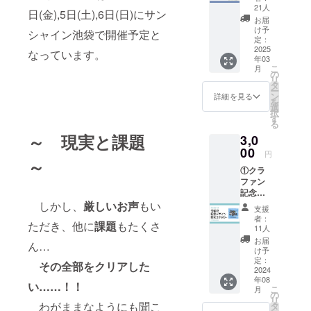
4月始ま
にお名
※備考欄
21人
日(金),5日(土),6日(日)にサン
り、見
前掲載
に海の
お届
開きA4)
※備考
生き物
け予
シャイン池袋で開催予定と
②フェ
欄に掲
定：
を1種の
ア当
2025
載可能
みご記
なっています。
年03
日、
なニッ
入くだ
こ
月
ブース
クネー
の
さい。
リ
パネル
ムなど
タ
※カエ
ー
にお名
の
ン
ルアン
詳細を見る
を
前掲載
お名前
選
コウ等
択
※備考
をご記
す
のカ
る
欄に掲
入くだ
ラーバ
～ 現実と課題
3,0
載可能
さい。
リエー
なニッ
00
ション
円
クネー
～
がある
①クラ
ムなど
種や、
ファン
の
成
記念デ
お名前
長過程
ザイン
しかし、
厳しいお声
もい
をご記
で形態
支援
の 防
入くだ
が異な
者：
ただき、他に
課題
もたくさ
水ス
さい。
11人
る種は
テッ
幼魚、
お届
ん…
カー縦8
け予
成魚
㎝×8㎝
定：
等、
その
全部をクリアした
②フェ
2024
そ
年08
ア当
い……！！
の旨も
こ
月
日、
の
ご記入
リ
ブース
わがままなようにも聞こ
タ
くださ