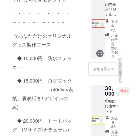
す。 ②
トを基
りま
①完全
フェア
にデザ
す。
オリジ
当日、
インの
・著
－・－・－・－・－・－・
ナル
ブース
下書き
作権を
トート
パネル
を作成
－・－・－・－・－・－
侵害す
支援
バッグ
にお名
し
者：
るもの
※サイ
前掲載
2人
メール
は不可
ズ：M
※備考
☆あなただけのオリジナル
にて確
お届
となり
(横
欄に掲
け予
認後、
ます。
36cm×
グッズ製作コース
載可能
定：
ペン入
②フェ
高さ
2025
なニッ
れ(清書)
ア当
年10
37cm×
クネー
を行い
日、
こ
月
◆ 10,000円 防水ステッ
奥行
ムなど
の
ます。
ブース
リ
11cm)
の
タ
・書
パネル
ー
カー
※プリ
お名前
ン
詳細を見る
き直し
にお名
を
ント範
をご記
選
はペン
前掲載
択
囲：片
入くだ
す
入れ後
※備考
◆ 15,000円 ログブック
る
面のみ
さい。
から2回
欄に掲
30,
縦
(40dive/表
までと
載可能
残り8
24cm×
000
なりま
円
なニッ
横20cm
紙、裏表紙各1デザインの
す。
クネー
①MDF
【デ
・
ムなど
に出すT
み)
ザイン
データ
の
シャツ
作成
でのデ
お名前
を一緒
ルー
ザイン
支援
をご記
◆ 20,000円 トートバッ
に製
ル】
者：
のお渡
入くだ
作！
・作
2人
しは不
さい。
グ (Mサイズ/ナチュラル)
＆その
成する
お届
可とな
商品を
デザイ
け予