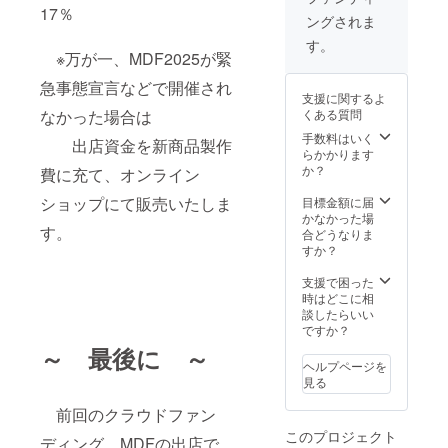
欄に掲
リンダ
いたし
17％
クネー
ングされま
載可能
イビン
ます。
ムなど
なニッ
グフェ
②フェ
す。
の
クネー
※万が一、MDF2025が緊
アへの
ア当
お名前
ムなど
出店が
日、
をご記
急事態宣言などで開催され
の
で
ブース
入くだ
支援に関するよ
お名前
きな
パネル
さい。
くある質問
なかった場合は
をご記
かった
にお名
入くだ
場合は
手数料はいく
前掲載
出店資金を新商品製作
さい。
orca.cr
らかかります
※備考
eation
か？
欄に掲
費に充て、オンライン
の
載可能
通販サ
ショップにて販売いたしま
目標金額に届
なニッ
イトで
かなかった場
クネー
す。
新商品
合どうなりま
ムなど
を販売
すか？
の
いたし
お名前
ます。
支援で困った
をご記
②フェ
時はどこに相
入くだ
ア当
談したらいい
さい。
日、
ですか？
ブース
～ 最後に ～
パネル
ヘルプページを
にお名
見る
前掲載
※備考
前回のクラウドファン
欄に掲
このプロジェクト
載可能
ディング、MDFの出店で