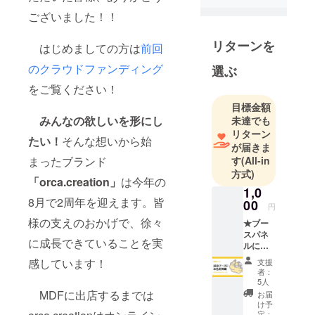
on」です！
ございました！！
海の生き物
が好きな
リターンを
はじめましての方は
前回
方々の「欲
のクラウドファンディング
しい」を叶
選ぶ
えるため、
をご覧ください！
2022年8月に
目標金額
このブラン
みんなの欲しいを形にし
未達でも
ドを立ち上
リターン
たい！
そんな想いから始
げました！
が届きま
す
(All-in
まったブランド
中でも海の
方式)
宝石と呼ば
「orca.creation」
は今年の
1,0
れるウミウ
8月で2周年を迎えます。皆
00
シを得意と
円
様の支えのおかげで、徐々
しますが、
★ブー
スパネ
サメ、海
に成長できていることを実
ルにお
獣、魚類、
名前を
感しています！
支援
掲載し
甲殻類など
者：
ます！
5人
のグッズも
とに
MDFに出店するまでは
お届
多く製作販
かく応
け予
援した
定：