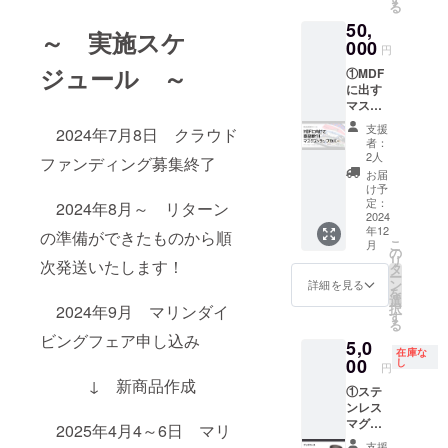
る
なりま
断りす
ペン入
50,
す。
る場合
れ(清書)
～ 実施スケ
※好きな
000
があり
を行い
円
海の生
ます。
ます。
ジュール ～
①MDF
き物、
※メー
・書
に出す
モチー
ルにて
き直し
マスク
フ、色
相談し
はペン
スト
などの
ながら
入れ後
支援
2024年7月8日 クラウド
ラップ
デザイ
の作成
から2回
者：
カバー
ンを
となり
2人
までと
ファンディング募集終了
を一緒
自
ます。
なりま
お届
に製
由に指
後
け予
す。
作！
定可
定：
日こち
2024年8月～ リターン
・
＆その
2024
※人名や
らから
データ
年12
商品を
著作権
の準備ができたものから順
ご連絡
でのデ
こ
月
先行で
を侵害
の
いたし
ザイン
リ
次発送いたします！
提供！
するも
タ
ます。
のお渡
ー
※好き
のは不
ン
提
詳細を見る
しは不
を
な海の
可
選
供品の
可とな
択
2024年9月 マリンダイ
生き
固有名
す
サイズ
りま
る
物、モ
詞はお
はその
す。
ビングフェア申し込み
5,0
チー
断りす
際にご
・著
在庫な
フ、色
00
る場合
し
指定く
作権を
円
などの
があり
ださ
侵害す
↓ 新商品作成
①ステ
デザイ
ます。
い。
るもの
ンレス
ンを
※メー
※万が
は不可
マグ
自
ルにて
2025年4月4～6日 マリ
一、マ
となり
「orca
由に指
相談し
リンダ
ます。
支援