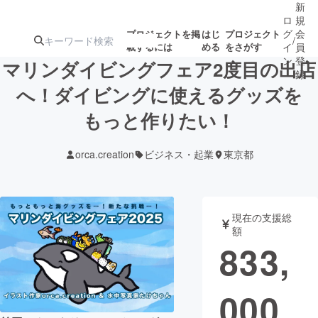
新
ロ
規
グ
会
プロジェクトを掲
はじ
プロジェクト
/
載するには
める
をさがす
イ
員
ン
登
マリンダイビングフェア2度目の出店
録
へ！ダイビングに使えるグッズを
もっと作りたい！
人気のプロ
注目のリ
注目の新着プロ
募集終了が近いプ
もうすぐ公開
ジェクト
ターン
ジェクト
ロジェクト
されます
orca.creation
ビジネス・起業
東京都
アート・写真
音楽
現在の支援総
テクノロジー・ガジェット
ゲーム・サ
額
833,
映像・映画
書籍・雑誌
000
ビジネス・起業
チャレンジ