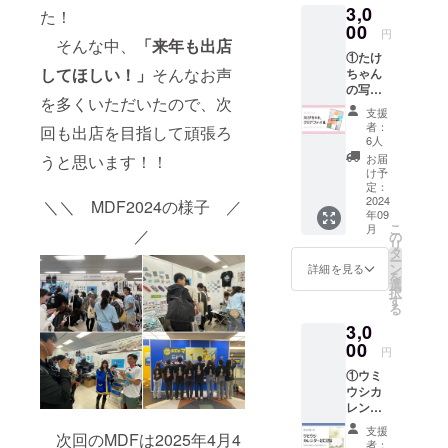
3,0
防水ス
た！
テッ
00
円
カー」
そんな中、
「来年も出店
①たけ
になり
してほしい！」
そんなお声
ちゃん
ます。
の写真
※オン
を多くいただいたので、次
で作っ
ライン
支援
たクリ
ショッ
者：
回も出店を目指して頑張ろ
アファ
プでの
6人
イル
販売は
お届
うと思います！！
※たけ
MDF20
け予
ちゃん
25以降
定：
が撮影
2024
となり
＼＼ MDF2024の様子 ／
年09
した写
ます。
こ
月
真がコ
／
※サイ
の
リ
ラー
ズ：お
タ
ー
ジュさ
よそ
ン
詳細を見る
を
れた
5cm×5
選
択
A4
cm以内
す
る
サイズ
※ス
3,0
のクリ
テッ
アファ
00
カー自
円
イルで
体はリ
①ウミ
す。 ②
ターン
ウシカ
フェア
には含
レン
当日、
まれて
ダー
ブース
いませ
支援
次回のMDFは2025年4月4
(2025年
パネル
ん。
者：