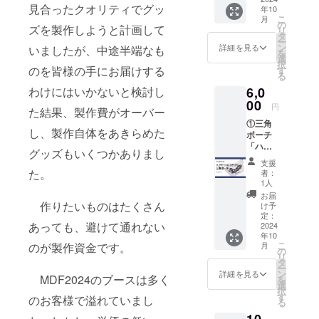
入くだ
見合ったクオリティでグッ
年10
す。
さい。
こ
月
※サイ
の
ズを製作しようと計画して
リ
ズ：横
タ
ー
20㎝×高
ン
詳細を見る
いましたが、中途半端なも
を
さ
選
択
12cm×
のを皆様の手にお届けする
す
る
奥行
6,0
わけにはいかないと検討し
6cm
②フェ
00
円
た結果、製作費がオーバー
ア当
①三角
日、
し、製作自体をあきらめた
ポーチ
ブース
「ハナ
パネル
グッズもいくつかありまし
ヒゲウ
にお名
支援
ツボ＆
前掲載
た。
者：
ウミウ
※備考
1人
シ」
欄に掲
お届
※ハナヒ
載可能
作りたいものはたくさん
け予
ゲウツ
なニッ
定：
あっても、避けて通れない
ボ＆ウ
2024
クネー
年10
ミウシ
ムなど
こ
月
のが製作資金です。
柄の合
の
の
リ
皮製の
お名前
タ
ー
三角
をご記
ン
詳細を見る
MDF2024のブースは多く
を
ポーチ
入くだ
選
択
です。
さい。
す
のお客様で溢れていまし
る
※サイ
10,
ズ：横