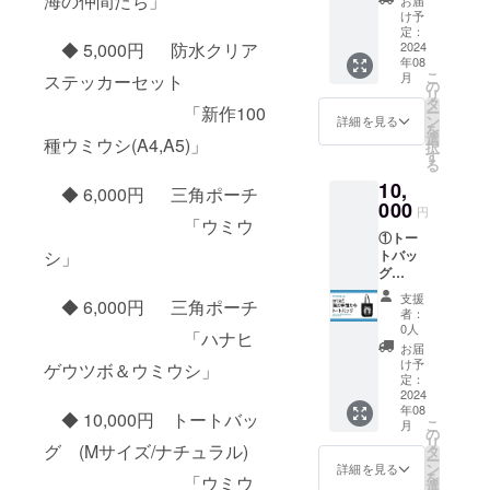
海の仲間たち」
す。
(Part2)
欄に掲
け予
・著
」 ※
載可能
定：
作権を
カ
2024
◆ 5,000円 防水クリア
なニッ
侵害す
年08
ラー：
クネー
るもの
こ
月
ステッカーセット
ナチュ
ムなど
の
は不可
リ
ラル
の
タ
となり
「新作100
ー
※サイ
お名前
ン
詳細を見る
ます。
を
ズ：
をご記
選
種ウミウシ(A4,A5)」
②フェ
択
M(横
入くだ
す
ア当
る
36cm×
さい。
日、
10,
高さ
◆ 6,000円 三角ポーチ
ブース
37cm×
000
円
パネル
奥行
「ウミウ
にお名
①トー
11cm)
前掲載
トバッ
シ」
②フェ
※備考
グ
ア当
欄に掲
「orca
日、
支援
載可能
◆ 6,000円 三角ポーチ
と海の
ブース
者：
なニッ
仲間た
パネル
0人
クネー
「ハナヒ
ち」
にお名
お届
ムなど
※カ
前掲載
け予
ゲウツボ＆ウミウシ」
の
ラー：
※備考
定：
お名前
ブラッ
2024
欄に掲
をご記
年08
ク ※
載可能
◆ 10,000円 トートバッ
入くだ
こ
月
サイ
なニッ
の
さい。
リ
ズ：
グ (Mサイズ/ナチュラル)
クネー
タ
ー
M(横
ムなど
ン
詳細を見る
を
「ウミウ
36cm×
の
選