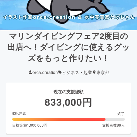
マリンダイビングフェア2度目の
出店へ！ダイビングに使えるグッ
ズをもっと作りたい！
orca.creation
ビジネス・起業
東京都
現在の支援総額
833,000
円
終了
83
%達成
目標金額
1,000,000
円
支援者数
89
人