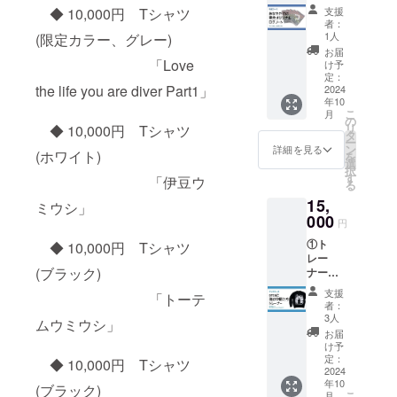
ノート
ルー
支援
◆ 10,000円 Tシャツ
10冊
ル】
者：
※サイ
・作
1人
(限定カラー、グレー)
ズ：A6
成する
お届
※本文
デザイ
「Love
け予
40ペー
ンは1点
定：
the life you are diver Part1」
ジ(40ダ
2024
のみと
年10
イブ分
なりま
こ
月
の記録
す。
の
リ
◆ 10,000円 Tシャツ
が可能)
・デ
タ
ー
※記入
ザイン
ン
詳細を見る
(ホワイト)
を
欄の変
は海の
選
択
更はで
生き物
す
「伊豆ウ
る
きませ
のみ、3
15,
ん。
種まで
ミウシ」
【デザ
000
入れら
円
イン作
れま
①ト
成ルー
◆ 10,000円 Tシャツ
す。
レー
ル】
・備
(ブラック)
ナー
・作
考欄に
「orca
成する
種名や
支援
「トーテ
と海の
デザイ
色など
者：
仲間た
ンは表
を詳し
3人
ムウミウシ」
ち」
紙、裏
くご記
お届
※スタッ
表紙の
入くだ
け予
フ陣、
各1
定：
さい。
◆ 10,000円 Tシャツ
チーム
2024
デザイ
・リ
年10
orcaが
ンのみ
(ブラック)
クエス
こ
月