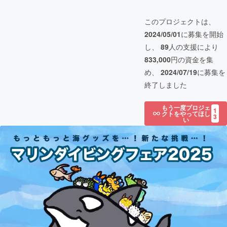
このプロジェクトは、
2024/05/01
に募集を開始
し、
89
人の支援により
833,000
円の資金を集
め、
2024/07/19
に募集を
終了しました
もう一度プロジェ
1
クトをやってほし
3
い