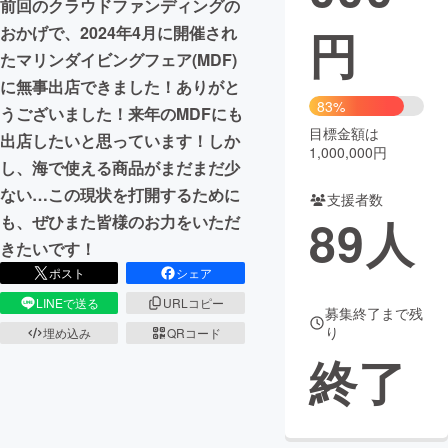
前回のクラウドファンディングの
円
おかげで、2024年4月に開催され
まちづくり・地域活性化
たマリンダイビングフェア(MDF)
に無事出店できました！ありがと
CAMPFIRE for Social Good
CAMPFIRE Creation
83%
うございました！来年のMDFにも
CAMPFIREふるさと納税
machi-ya
コミュニティ
目標金額は
出店したいと思っています！しか
1,000,000円
し、海で使える商品がまだまだ少
ない…この現状を打開するために
支援者数
89
人
も、ぜひまた皆様のお力をいただ
きたいです！
ポスト
シェア
LINEで送る
URLコピー
募集終了まで残
り
埋め込み
QRコード
終了