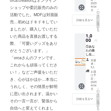
orca.creationはオンライン
売していま
い方向
2025
す！
年04
ショップや委託販売のみの
けのリ
こ
月
皆様の推
ターン
の
リ
活動でした。MDFは対面販
です！
タ
し生物グッ
ー
上乗
ン
詳細を見る
売…初めはドキドキしてい
ズが皆様の
を
せ支援
選
択
大大大
手に届きま
す
ましたが、購入していただ
る
歓迎で
すように！
1,0
す！
いた商品を直接お渡しする
※備考欄
00
円
際、「可愛いグッズをあり
に掲載
①あな
可能な
がとうございます。」
たの推
ニック
し生物
ネーム
「orcaさんのファンです、
がミニ
などの
支援
ステッ
お
者：
これからも頑張ってくださ
カーの
名前を
5人
仲間入
ご記入
い！」などご声援をいただ
お届
り！権
くださ
け予
※好き
い。
定：
き、心がほかほか…本当に
な海の
2025
年04
うれしく、その情景が鮮明
生き物
こ
月
が
の
リ
に思い出されます。温かい
MDF20
タ
ー
25に並
ン
詳細を見る
その一言一言が、緊張から
を
ぶ
選
択
「縁が
す
自信へと変えてくれまし
る
透明な