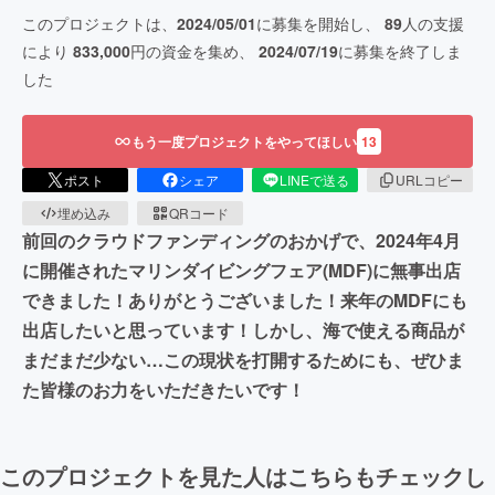
このプロジェクトは、
2024/05/01
に募集を開始し、
89
人の支援
により
833,000
円の資金を集め、
2024/07/19
に募集を終了しま
した
もう一度プロジェクトをやってほしい
13
ポスト
シェア
LINEで送る
URLコピー
埋め込み
QRコード
前回のクラウドファンディングのおかげで、2024年4月
に開催されたマリンダイビングフェア(MDF)に無事出店
できました！ありがとうございました！来年のMDFにも
出店したいと思っています！しかし、海で使える商品が
まだまだ少ない…この現状を打開するためにも、ぜひま
た皆様のお力をいただきたいです！
このプロジェクトを見た人はこちらもチェックし