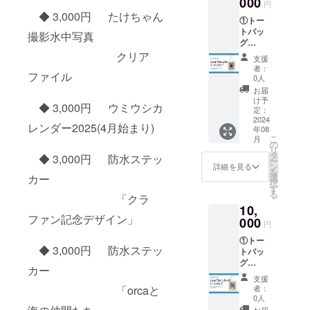
000
にデザ
円
日、
インの
◆ 3,000円 たけちゃん
①トー
ブース
下書き
トバッ
パネル
撮影水中写真
を作成
グ
にお名
し
「Love
前掲載
クリア
メール
支援
The Life
※備考
にて確
者：
ファイル
You are
欄に掲
0人
認後、
Diver」
載可能
ペン入
お届
※カ
なニッ
け予
れ(清書)
◆ 3,000円 ウミウシカ
ラー：
クネー
定：
を行い
ナチュ
2024
ムなど
ます。
レンダー2025(4月始まり)
年08
ラル
の
・書
こ
月
※サイ
お名前
の
き直し
リ
ズ：
をご記
タ
はペン
◆ 3,000円 防水ステッ
ー
M(横
入くだ
ン
詳細を見る
入れ後
を
36cm×
さい。
選
カー
から2回
択
高さ
す
までと
る
37cm×
「クラ
なりま
10,
奥行
す。
ファン記念デザイン」
11cm)
000
・
円
②フェ
データ
①トー
ア当
でのデ
◆ 3,000円 防水ステッ
トバッ
日、
ザイン
グ
ブース
のお渡
カー
「Love
パネル
しは不
支援
the life
にお名
者：
「orcaと
可とな
you are
前掲載
0人
りま
diver
※備考
お届