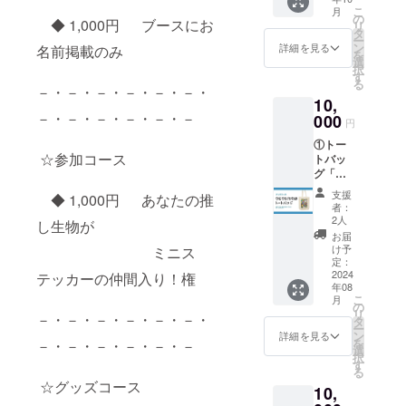
だハナ
のみと
こ
月
ダイの
なりま
の
◆ 1,000円 ブースにお
リ
半袖T
す。
タ
ー
シャツ
・デ
ン
詳細を見る
名前掲載のみ
を
です。
ザイン
選
択
※カ
の形は
す
る
ラー：
正方形
－・－・－・－・－・－・
10,
ホワイ
または
－・－・－・－・－・－
ト ②
000
正円と
円
フェア
なりま
①トー
当日、
す。
☆参加コース
トバッ
ブース
・備
グ「ウ
パネル
考欄に
ミウ
にお名
海の生
支援
◆ 1,000円 あなたの推
シ」
前掲載
き物1
者：
※カ
※備考
種、背
2人
し生物が
ラー：
欄に掲
景の色
お届
ナチュ
載可能
入
け予
ミニス
ラル
なニッ
定：
れたい
※サイ
2024
クネー
テッカーの仲間入り！権
文字な
年08
ズ：
ムなど
どを詳
こ
月
M(横
の
の
しくご
リ
－・－・－・－・－・－・
36cm×
お名前
タ
記入く
ー
高さ
をご記
ン
ださ
詳細を見る
を
－・－・－・－・－・－
37cm×
入くだ
選
い。
択
奥行
さい。
す
・リ
る
11cm)
クエス
☆グッズコース
10,
②フェ
トを基
ア当