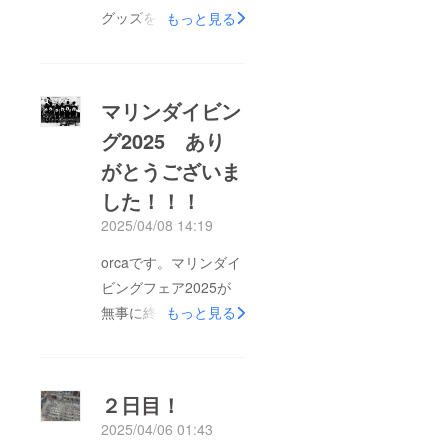
グッズを販売するネッ
もっと見る
トショップを2022年8
月1日にオープンして3
年が経とうとしていま
マリンダイビン
す。orce.creationの前
グ2025 あり
からグラフィックデザ
がとうございま
イナーとして作品の制
作はしていましたが、
した！！！
この日から少しずつオ
2025/04/08 14:19
リジナルグッズが増
orcaです。マリンダイ
え、イベント、フェ
ビングフェア2025が
ス、コラボなど沢山の
無事に終了したことを
もっと見る
ことに挑戦してきまし
ここに報告いたしま
た。依頼されたお仕事
す！去年、初めて出店
では、指定されたもの
して、その時の売り上
を書くことが多いの
２日目！
げを今回のグッズ制作
で、オリジナルブラン
2025/04/06 01:43
の拡大に使わせていた
ドとして自分で「好き