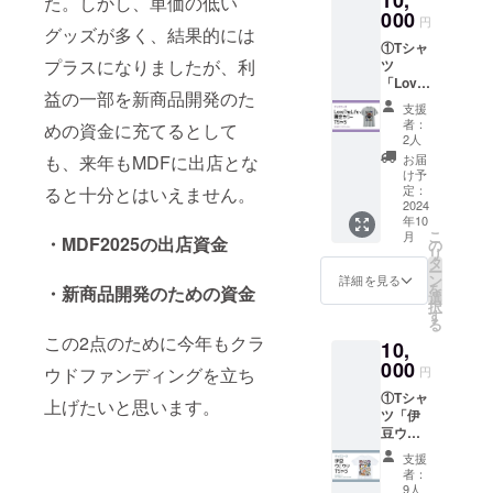
た。しかし、単価の低い
20㎝×高
000
円
さ
グッズが多く、結果的には
①Tシャ
12cm×
プラスになりましたが、利
ツ
奥行
「Love
6cm
益の一部を新商品開発のた
the life
②フェ
支援
you are
ア当
者：
めの資金に充てるとして
diver」
日、
2人
※クラ
ブース
お届
も、来年もMDFに出店とな
ウド
パネル
け予
ファン
にお名
定：
ると十分とはいえません。
ディン
2024
前掲載
年10
グ限定
※備考
こ
月
カラー
・MDF2025の出店資金
欄に掲
の
リ
の
載可能
タ
ー
グレー
なニッ
ン
詳細を見る
を
・新商品開発のための資金
の半袖T
クネー
選
択
シャツ
ムなど
す
る
となり
の
この2点のために今年もクラ
10,
ます。
お名前
②フェ
000
をご記
円
ウドファンディングを立ち
ア当
入くだ
①Tシャ
日、
さい。
上げたいと思います。
ツ「伊
ブース
豆ウミ
パネル
ウシ」
にお名
支援
※伊豆
前掲載
者：
で見ら
※備考
9人