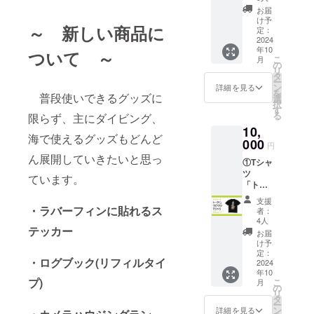
れるウ
欄に掲
お届
ミウシ
載可能
け予
～ 新しい商品に
の半袖T
なニッ
定：
シャツ
2024
クネー
年10
です。
ムなど
ついて ～
こ
月
②フェ
の
の
リ
ア当
お名前
タ
ー
日、
をご記
ン
詳細を見る
を
ブース
普段使いできるグッズに
入くだ
選
択
パネル
さい。
す
る
限らず、主にダイビング、
にお名
10,
前掲載
海で使えるグッズもどんど
※備考
000
円
欄に掲
ん展開していきたいと思っ
①Tシャ
載可能
ツ
なニッ
ています。
「トー
クネー
テムウ
ムなど
支援
ミウ
の
・ラバーフィンに貼れるス
者：
シ」
お名前
4人
※ウミウ
テッカー
をご記
お届
シたち
入くだ
け予
のトー
さい。
定：
・ログブック(リフィルタイ
テム柄
2024
年10
の半袖T
プ)
こ
月
シャツ
の
リ
です。
タ
ー
②フェ
ン
詳細を見る