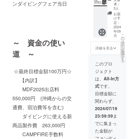
と海の
定可
ンダイビングフェア当日
ながら
イビン
者：
②フェ
仲間た
※人名や
の作成
5人
グフェ
ア当
ち」
著作権
となり
アへの
お届
日、
※真空2
を侵害
ます。
け予
出店が
ブース
重のス
するも
定：
後
で
パネル
テンレ
2024
のは不
日こち
きな
にお名
年09
スマグ
可
らから
かった
前掲載
こ
月
カップ
固有名
の
ご連絡
場合は
※備考
～ 資金の使い
リ
です。
詞はお
タ
いたし
orca.cr
欄に掲
ー
※カ
断りす
ン
ます。
詳細を見る
eation
載可能
を
道 ～
ラー：
る場合
選
※万が
の
なニッ
択
ブラッ
があり
す
一、マ
通販サ
クネー
る
ク ※
ます。
リンダ
このプロ
イトで
ムなど
サイ
※メー
イビン
新商品
の
☆最終目標金額100万円☆
ジェクト
ズ：
ルにて
グフェ
を販売
お名前
400mℓ
相談し
アへの
は、
All-In方
いたし
をご記
【内訳】
（高さ
ながら
出店が
ます。
入くだ
式
です。
10cm×
の作成
で
②フェ
MDF2025出店料
さい。
径
となり
きな
目標金額に
ア当
8.5cm
ます。
550,000円 (沖縄からの交
かった
日、
関わらず、
） ②
後
場合は
ブース
フェア
通費、宿泊費等を含む)
日こち
orca.cr
2024/07/19
パネル
当日、
らから
eation
にお名
23:59:59
ま
ダイビングに使える新
ブース
ご連絡
の
前掲載
パネル
いたし
通販サ
でに集まっ
※備考
商品製作費 263,000円
にお名
ます。
イトで
欄に掲
た金額が
前掲載
※万が
新商品
載可能
CAMPFIRE手数料
※備考
一、マ
を販売
ファンディ
なニッ