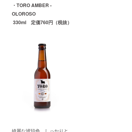
れてい
・TORO AMBER -
ます。
OLOROSO
20歳未
満の方
330ml 定価760円（税抜）
はこの
リター
ンを選
択でき
ませ
ん。
綺麗な琥珀色。しっかりと