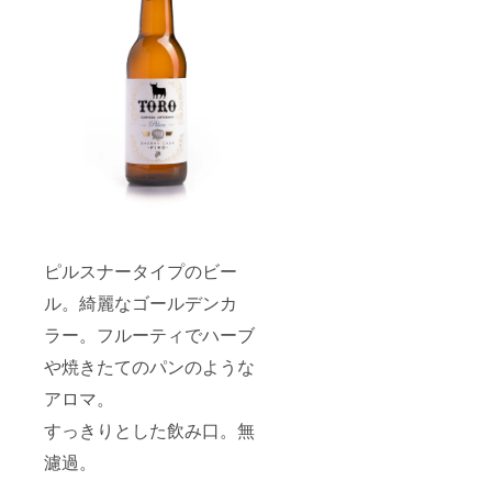
名の記
ます。
載をお
商品開
願いい
封前に
たしま
は必ず
す。
お届け
※20歳未
のリ
満の者
ターン
による
に貼付
飲酒は
された
法令で
ラベル
禁止さ
や注意
れてい
書きを
ます。
ご確認
20歳未
くださ
満の方
い。」
はこの
ピルスナータイプのビー
※備考に
リター
宛先人
ンを選
ル。綺麗なゴールデンカ
名の記
択でき
ラー。フルーティでハーブ
載をお
ませ
願いい
ん。
や焼きたてのパンのような
たしま
す。
アロマ。
※20歳未
満の者
すっきりとした飲み口。無
による
飲酒は
濾過。
法令で
禁止さ