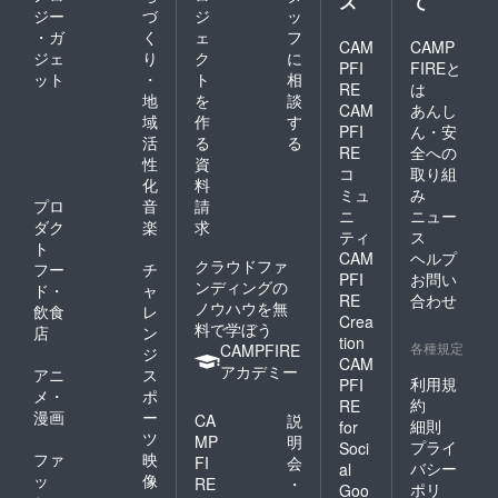
ス
て
ジー
づ
ジ
ッ
・ガ
く
ェ
フ
CAM
CAMP
ジェ
り
ク
に
PFI
FIREと
ット
・
ト
相
RE
は
地
を
談
CAM
あんし
域
作
す
PFI
ん・安
活
る
る
RE
全への
性
資
コ
取り組
化
料
ミュ
み
プロ
音
請
ニ
ニュー
ダク
楽
求
ティ
ス
ト
CAM
ヘルプ
クラウドファ
フー
チ
PFI
お問い
ンディングの
ド・
ャ
RE
合わせ
ノウハウを無
飲食
レ
Crea
料で学ぼう
店
ン
tion
各種規定
CAMPFIRE
ジ
CAM
アカデミー
アニ
ス
利用規
PFI
メ・
ポ
約
RE
漫画
ー
CA
説
細則
for
ツ
MP
明
プライ
Soci
ファ
映
FI
会
バシー
al
ッ
像
RE
・
ポリ
Goo