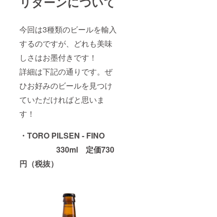
リターンについて
す）
系のデ
「原材
ザート
料及び
と相性
添加物
今回は3種類のビールを輸入
が
等の食
GOOD
品表示
するのですが、どれも美味
。 原材
はお届
料：
け商品
しさはお墨付きです！
水、大
のラベ
麦麦
ルに表
詳細は下記の通りです。ぜ
芽、
記され
ひお好みのビールを見つけ
ホッ
ます。
プ、酵
商品開
ていただければと思いま
母。
封前に
（グル
は必ず
す！
テンが
お届け
含まれ
のリ
ていま
ターン
・TORO PILSEN - FINO
す）
に貼付
「原材
された
330ml 定価730
料及び
ラベル
添加物
円（税抜）
や注意
等の食
書きを
品表示
ご確認
はお届
くださ
け商品
い。」
のラベ
※備考に
ルに表
宛先人
記され