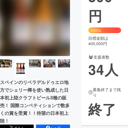
円
まちづくり・地域活性化
CAMPFIRE for Social Good
CAMPFIRE Creation
100%
CAMPFIREふるさと納税
machi-ya
コミュニティ
目標金額は
400,000円
支援者数
34
人
スペインのリベラデルドゥエロ地
募集終了まで残
方でシェリー樽を使い熟成した日
り
本初上陸クラフトビール3種の販
終了
売！ 国際コンペティションで数多
くの賞を受賞！！待望の日本初上
陸！
ポスト
シェア