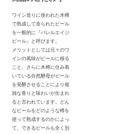
レー
830円
ト、
（税
キャン
抜） 濃
ワイン造りに使われた木樽
ディー
厚な色
、レー
で熟成して造られたビール
の中に
ズンや
透明感
デーツ
を一般的に『バレルエイジ
がある
などの
インペ
甘いフ
ビール』と呼びます。
リアル
ルーツ
スタウ
のフ
メリットとしては元々のワ
ト。程
レー
よい苦
インの風味がビールに移る
バー、
味の
そして
こと、さらに木樽に住み着
ホップ
モルト
とトー
の甘み
いている自然酵母がビール
スト、
のバラ
チョコ
ンスを
を発酵させることにより複
レー
しっか
ト、
り味
雑な香りと味わいが生まれ
キャン
わって
ディー
いただ
ると言われています。どん
、レー
ける、
なビールをどのような樽を
ズンや
アル
デーツ
コール
使って熟成するのかによっ
などの
11.5％
甘いフ
のパワ
て、できるビールも全く別
ルーツ
フルな
のフ