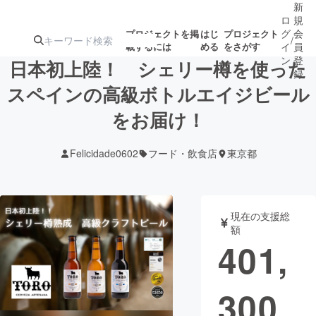
新
ロ
規
グ
会
プロジェクトを掲
はじ
プロジェクト
/
載するには
める
をさがす
イ
員
ン
登
日本初上陸！ シェリー樽を使った
録
スペインの高級ボトルエイジビール
をお届け！
人気のプロ
注目のリ
注目の新着プロ
募集終了が近いプ
もうすぐ公開
ジェクト
ターン
ジェクト
ロジェクト
されます
Felicidade0602
フード・飲食店
東京都
アート・写真
音楽
現在の支援総
テクノロジー・ガジェット
ゲーム・サ
額
401,
映像・映画
書籍・雑誌
300
ビジネス・起業
チャレンジ