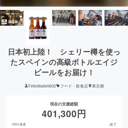
日本初上陸！ シェリー樽を使っ
たスペインの高級ボトルエイジ
ビールをお届け！
Felicidade0602
フード・飲食店
東京都
現在の支援総額
401,300
円
終了
100
%達成