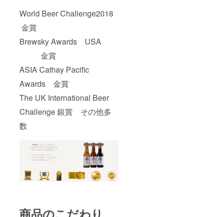
度数6.5
い。」
キャラ
パーセ
※備考に
World Beer Challenge2018
メルや
ント。
宛先人
トース
TORO
名の記
金賞
トのア
IMPERI
載をお
ロマ。
AL -
願いい
Brewsky Awards USA
余韻も
PEDRO
たしま
しっか
金賞
XIMEN
す。
り感じ
EZ.
※20歳未
ASIA Cathay Pacific
られ
330ml
満の者
る。肉
定価
による
Awards 金賞
料理な
830円
飲酒は
どと相
（税
法令で
The UK International Beer
性抜
抜） 濃
禁止さ
群。無
厚な色
れてい
Challenge 銀賞 その他多
濾過。
の中に
ます。
アル
透明感
数
20歳未
コール
がある
満の方
度数6.5
インペ
はこの
パーセ
リアル
リター
ント。
スタウ
ンを選
TORO
ト。程
択でき
IMPERI
よい苦
ませ
AL -
味の
ん。
PEDRO
ホップ
XIMEN
とトー
EZ.
スト、
330ml
チョコ
商品のこだわり
定価