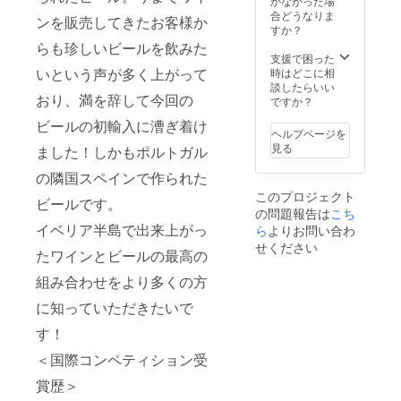
珀色。
かなかった場
テンが
はこの
濾過。
しっか
合どうなりま
含まれ
リター
ンを販売してきたお客様か
アル
りとし
すか？
ていま
ンを選
コール
た苦味
す）
らも珍しいビールを飲みた
択でき
度数5
とシェ
支援で困った
「原材
ませ
パーセ
いという声が多く上がって
リー樽
時はどこに相
料及び
ん。
ント。
の香り
談したらいい
添加物
おり、満を辞して今回の
TORO
がしっ
ですか？
等の食
AMBER
かりと
品表示
ビールの初輸入に漕ぎ着け
-
感じら
はお届
ヘルプページを
OLORO
れる。
け商品
見る
ました！しかもポルトガル
SO
キャラ
のラベ
330ml
メルや
ルに表
の隣国スペインで作られた
定価
トース
記され
このプロジェクト
760円
トのア
ビールです。
ます。
の問題報告は
こち
（税
ロマ。
商品開
イベリア半島で出来上がっ
抜） 綺
ら
よりお問い合わ
余韻も
封前に
麗な琥
しっか
は必ず
せください
たワインとビールの最高の
珀色。
り感じ
お届け
しっか
られ
のリ
組み合わせをより多くの方
りとし
る。肉
ターン
た苦味
料理な
に貼付
に知っていただきたいで
とシェ
どと相
された
リー樽
性抜
す！
ラベル
の香り
群。無
や注意
がしっ
＜国際コンペティション受
濾過。
書きを
かりと
アル
ご確認
賞歴＞
感じら
コール
くださ
れる。