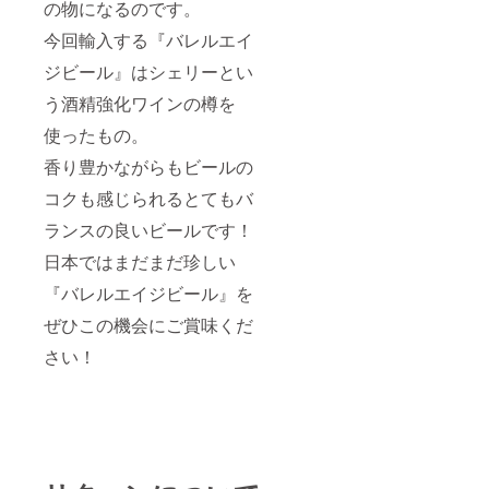
スタウ
の物になるのです。
レー
トで
バー、
す。ペ
今回輸入する『バレルエイ
そして
ドロヒ
モルト
ジビール』はシェリーとい
メネス
の甘み
の厳選
う酒精強化ワインの樽を
のバラ
された
ンスを
樽を使
使ったもの。
しっか
用。
り味
チョコ
香り豊かながらもビールの
わって
レート
いただ
系のデ
コクも感じられるとてもバ
ける、
ザート
アル
ランスの良いビールです！
と相性
コール
が
日本ではまだまだ珍しい
11.5％
GOOD
のパワ
。 原材
『バレルエイジビール』を
フルな
料：
スタウ
水、大
ぜひこの機会にご賞味くだ
トで
麦麦
す。ペ
芽、
さい！
ドロヒ
ホッ
メネス
プ、酵
の厳選
母。
された
（グル
樽を使
テンが
用。
含まれ
チョコ
ていま
レート