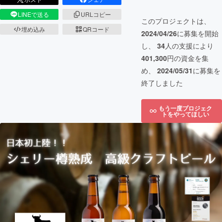
LINEで送る
URLコピー
このプロジェクトは、
埋め込み
QRコード
2024/04/26
に募集を開始
し、
34
人の支援により
401,300
円の資金を集
め、
2024/05/31
に募集を
終了しました
もう一度プロジェク
トをやってほしい