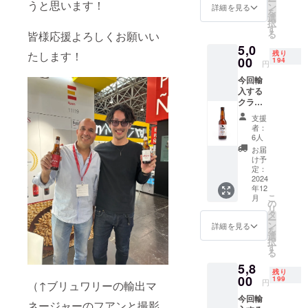
ー
うと思います！
定価
ン
詳細を見る
を
730円
選
択
（税
す
る
皆様応援よろしくお願いい
抜） ピ
5,0
ルス
たします！
残り
ナータ
00
194
円
イプの
今回輸
ビー
入する
ル。綺
クラフ
麗な
トビー
ゴール
支援
ル
デンカ
者：
OLORO
ラー。
6人
SO6本
フルー
お届
セット
ティで
け予
TORO
ハーブ
定：
AMBER
2024
や焼き
年12
-
たての
こ
月
OLORO
パンの
の
リ
SO
ような
タ
ー
330ml
アロ
ン
詳細を見る
を
定価
マ。
選
択
760円
すっき
す
る
（税
りとし
5,8
抜） 綺
た飲み
残り
麗な琥
00
口。ハ
199
円
（↑ブリュワリーの輸出マ
珀色。
ムやピ
今回輸
しっか
クルス
ネージャーのフアンと撮影