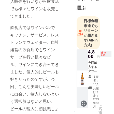
入販売を行いながら飲食店
選ぶ
でも様々なワインを販売し
てきました。
目標金額
未達でも
飲食店ではワインバルで
リターン
キッチン、サービス、レス
が届きま
す
(All-in
トランでウェイター、自社
方式)
経営の飲食店でもワイン
4,8
残り
00
185
サーブを行い様々なビー
円
今回輸
ル、ワインに向き合ってき
入する
クラフ
ました。個人的にビールも
トビー
支援
好きだったのですが、今
ル
者：
FINO6
15人
回、こんな美味しいビール
本セッ
お届
ト
け予
に出会い、輸入しないとい
TORO
定：
PILSEN
2024
う選択肢はないと思い、
年12
-
こ
月
FINO
ビールの輸入に初挑戦しよ
の
リ
330ml
タ