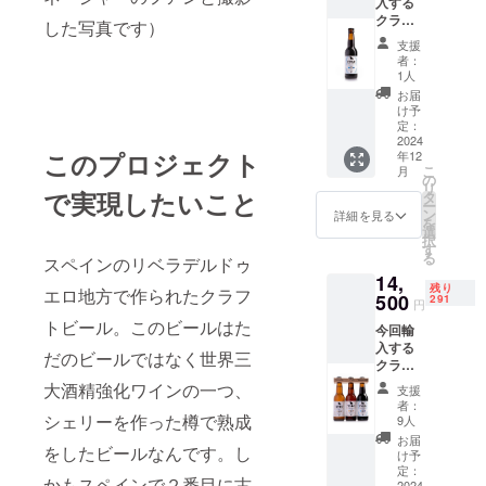
入する
りとし
などの
クラフ
た苦味
アペタ
した写真です）
トビー
とシェ
イザー
支援
ルPX6
リー樽
との相
者：
本セッ
の香り
性が良
1人
ト
がしっ
い。無
お届
TORO
かりと
濾過。
け予
IMPERI
感じら
定：
アル
AL -
2024
れる。
コール
このプロジェクト
年12
PEDRO
キャラ
度数5
こ
月
XIMEN
メルや
の
パーセ
リ
EZ.
で実現したいこと
トース
タ
ント。
ー
330ml
トのア
ン
原材
詳細を見る
を
定価
ロマ。
選
料：
択
830円
余韻も
す
水、大
る
スペインのリベラデルドゥ
（税
しっか
麦麦
14,
抜） 濃
り感じ
芽、
残り
エロ地方で作られたクラフ
厚な色
500
られ
291
ホッ
円
の中に
る。肉
プ、酵
トビール。このビールはた
今回輸
透明感
料理な
母。
入する
がある
どと相
（グル
だのビールではなく世界三
クラフ
インペ
性抜
テンが
トビー
リアル
群。無
大酒精強化ワインの一つ、
含まれ
支援
ル3種×
スタウ
濾過。
ていま
者：
各6本
シェリーを作った樽で熟成
ト。程
アル
9人
す）
セット
よい苦
コール
「原材
お届
をしたビールなんです。し
（計18
味の
度数6.5
け予
料及び
本）
ホップ
定：
パーセ
添加物
かもスペインで２番目に古
2024