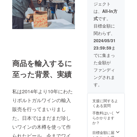
りとし
11.5％
お届け
す。
ジェクト
イプの
た飲み
のパワ
のリ
※20歳未
ビー
口。ハ
フルな
は、
All-In方
ターン
満の者
ル。綺
ムやピ
スタウ
に貼付
による
式
です。
麗な
クルス
トで
された
飲酒は
ゴール
などの
す。ペ
目標金額に
ラベル
法令で
デンカ
アペタ
ドロヒ
や注意
禁止さ
関わらず、
ラー。
イザー
メネス
書きを
れてい
フルー
との相
の厳選
2024/05/31
ご確認
ます。
ティで
性が良
された
くださ
20歳未
23:59:59
ま
ハーブ
い。無
樽を使
い。」
満の方
や焼き
濾過。
用。
でに集まっ
※備考に
はこの
たての
アル
チョコ
宛先人
商品を輸入するに
リター
た金額が
パンの
コール
レート
名の記
ンを選
ような
度数5
系のデ
ファンディ
載をお
択でき
至った背景、実績
アロ
パーセ
ザート
願いい
ませ
ングされま
マ。
ント。
と相性
たしま
ん。
すっき
TORO
が
す。
す。
りとし
AMBER
GOOD
※20歳未
私は2014年より10年にわた
た飲み
-
。 原材
満の者
口。ハ
OLORO
料：
による
りポルトガルワインの輸入
支援に関するよ
ムやピ
SO
水、大
飲酒は
くある質問
クルス
330ml
販売を行ってまいりまし
麦麦
法令で
などの
定価
手数料はいく
芽、
禁止さ
アペタ
た。日本ではまだまだ珍し
760円
らかかります
ホッ
れてい
イザー
（税
か？
プ、酵
ます。
いワインの木樽を使って作
との相
抜） 綺
母。
20歳未
性が良
麗な琥
目標金額に届
（グル
満の方
られたビール。今までワイ
い。無