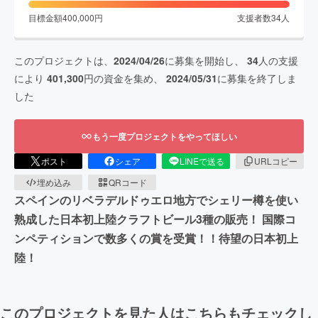
目標金額
400,000
円
支援者数
34
人
このプロジェクトは、
2024/04/26
に募集を開始し、
34
人の支援
により
401,300
円の資金を集め、
2024/05/31
に募集を終了しま
した
もう一度プロジェクトをやってほしい
ポスト
シェア
LINEで送る
URLコピー
埋め込み
QRコード
スペインのリベラデルドゥエロ地方でシェリー樽を使い
熟成した日本初上陸クラフトビール3種の販売！ 国際コ
ンペティションで数多くの賞を受賞！！待望の日本初上
陸！
このプロジェクトを見た人はこちらもチェックし