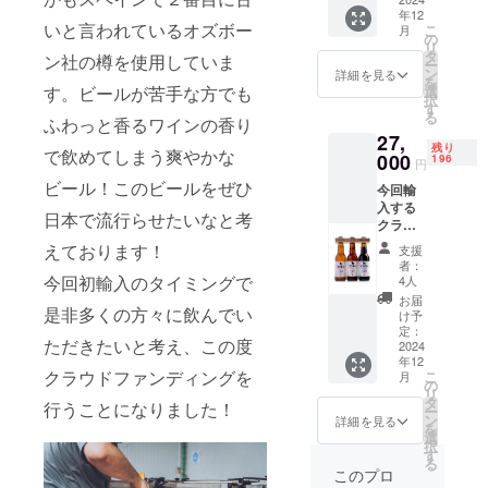
TORO
とトー
ント。
等の食
年12
PILSEN
スト、
原材
品表示
いと言われているオズボー
こ
月
-
チョコ
の
料：
はお届
リ
FINO
レー
タ
水、大
ン社の樽を使用していま
け商品
ー
330ml
ト、
ン
麦麦
詳細を見る
のラベ
を
定価
キャン
す。ビールが苦手な方でも
選
芽、
ルに表
択
730円
ディー
す
ホッ
記され
る
ふわっと香るワインの香り
（税
、レー
プ、酵
ます。
27,
抜） ピ
ズンや
母。
商品開
残り
で飲めてしまう爽やかな
ルス
000
デーツ
196
（グル
封前に
円
ナータ
などの
テンが
は必ず
ビール！このビールをぜひ
今回輸
イプの
甘いフ
含まれ
お届け
入する
ビー
ルーツ
ていま
のリ
日本で流行らせたいなと考
クラフ
ル。綺
のフ
す）
ターン
トビー
麗な
レー
えております！
「原材
に貼付
支援
ル3種
ゴール
バー、
料及び
者：
された
×12本
デンカ
今回初輸入のタイミングで
そして
4人
添加物
ラベル
セット
ラー。
モルト
等の食
お届
や注意
是非多くの方々に飲んでい
TORO
フルー
の甘み
け予
品表示
書きを
PILSEN
ティで
定：
のバラ
はお届
ご確認
ただきたいと考え、この度
-
2024
ハーブ
ンスを
け商品
くださ
年12
FINO
や焼き
しっか
のラベ
い。」
クラウドファンディングを
こ
月
330ml
たての
の
り味
ルに表
※備考に
リ
定価
パンの
タ
わって
記され
行うことになりました！
宛先人
ー
730円
ような
ン
いただ
詳細を見る
ます。
名の記
を
（税
アロ
選
ける、
商品開
載をお
択
抜） ピ
マ。
す
アル
封前に
願いい
る
ルス
すっき
コール
このプロ
は必ず
たしま
ナータ