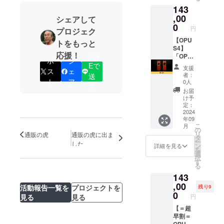
143
1M × 1
意：特
・サイ
音の迫
本 ・ス
になし
ズ：Ｗ
力をご
,00
シェアして
ピー
・説明
110㎜ ×
体感く
0
円
プロジェク
カー
書：日
H295㎜
ださ
ケーブ
本語の
× D155
い。 ク
【OPU
トをもっと
ル：
説明書
㎜ ・重
ラウド
S4】
応援！
LIN
1.5M ×
付き ・
量：
ファン
「OPU
ポ
シ
4本
保障期
2.03Kg
ディン
S4」を
Eで
支援
ス
ェ
（赤・
間：3年
・ス
グ限定
1台お届
者：
送
黒各２
間 【付
ピー
の早割
けいた
ト
ア
0人
る
本） ・
属品】
カーユ
で
しま
お届
バナナ
・オー
ニッ
10％OF
す。 お
け予
プラ
ディオ
ト：
Fと大変
家で、
定：
グ：4本
ケーブ
8cm ・
お得に
オフィ
2024
年09
※送料込
ル（ス
素材：
なって
スで、
こ
月
みのお
テレオ
木製
おりま
音の迫
の
リ
通販の虎
通販の虎に出ま
値段で
ミニ・
（ブビ
す！ ■
力をご
タ
ー
した
す。
RCAピ
ンガと
詳細 ・
体感く
ン
詳細を見る
を
ン
シナベ
商品
ださ
選
択
ジャッ
ニア）
名：
い。 ■
す
る
ク）：
・定格
OPUS4
詳細 ・
143
1M × 1
電力：
・サイ
商品
本 ・ス
25W ・
ズ：Ｗ
名：
,00
活動報告一覧を
プロジェクトを
残り9
ピー
使用上
110㎜ ×
OPUS4
0
円
見る
見る
カー
の注
H295㎜
・サイ
ケーブ
意：特
× D155
ズ：Ｗ
【＝超
ル：
になし
㎜ ・重
110㎜ ×
早割＝
1.5M ×
・説明
量：
H295㎜
OPUS4