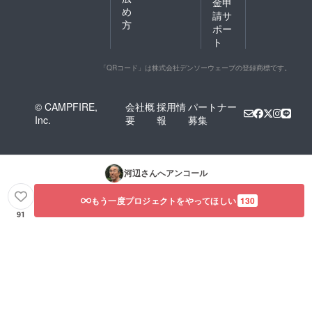
金申
め
請サ
方
ポー
ト
「QRコード」は株式会社デンソーウェーブの登録商標です。
© CAMPFIRE,
会社概
採用情
パートナー
Inc.
要
報
募集
河辺
さんへアンコール
もう一度プロジェクトをやってほしい
130
91