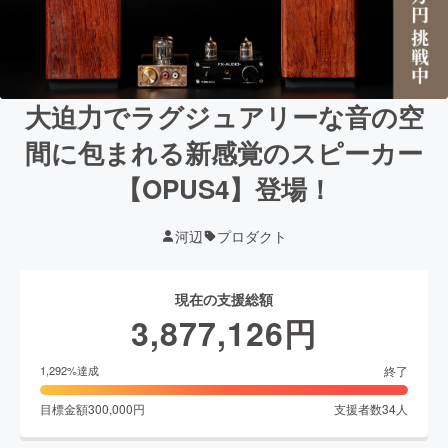
大迫力でラグジュアリーな音の空
間に包まれる新感覚のスピーカー
【OPUS4】登場！
河辺
プロダクト
現在の支援総額
3,877,126
円
終了
1,292
%達成
目標金額
300,000
円
支援者数
34
人