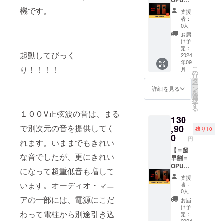
ます。
15％OF
】
機です。
支援
お断り
Fと大変
「OPU
者：
させて
お得に
S4」を
0人
いただ
なって
1台お届
お届
いた場
おりま
けいた
け予
合は返
す！ ■
しま
定：
起動してびっく
金いた
詳細 ・
す。 お
2024
年09
しま
商品
家で、
り！！！！
こ
月
す。 ※
名：
オフィ
の
リ
掲載期
OPUS4
スで、
タ
ー
間は
・サイ
音の迫
ン
詳細を見る
を
2024年
ズ：Ｗ
力をご
選
択
9月～
110㎜ ×
体感く
す
る
2025年
H295㎜
ださ
１００V正弦波の音は、まる
130
8月まで
× D155
い。 ク
の1年間
㎜ ・重
ラウド
,90
で別次元の音を提供してく
残り10
です。
量：
ファン
0
円
れます。いままでもきれい
HPはこ
2.03Kg
ディン
ちら
・ス
グ限定
【＝超
な音でしたが、更にきれい
https://
ピー
の早割
早割＝
soundk
カーユ
で
OPUS4
になって超重低音も増して
oube.co
ニッ
10％OF
アンプ
支援
m/
ト：
Fと大変
セッ
います。オーディオ・マニ
者：
8cm ・
お得に
ト】
0人
素材：
なって
「OPU
アの一部には、電源にこだ
お届
木製
おりま
S4」と
け予
わって電柱から別途引き込
（ブビ
す！ ■
アンプ
定：
ンガと
詳細 ・
をセッ
2024