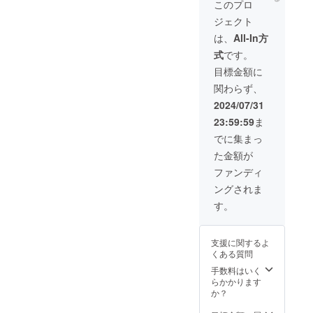
このプロ
ズ：
・オー
の注
OPUS4
ンプに
ジェクト
H33㎜
ディオ
意：特
・サイ
金色の
ⅹW98
ケーブ
になし
ズ：Ｗ
プリア
は、
All-In方
㎜ ・重
ル（ス
・説明
110㎜ ×
ンプを
式
です。
さ：345
テレオ
書：日
H295㎜
お付け
ｇ ※送
ミニ・
本語の
× D155
しま
目標金額に
料込み
RCAピ
説明書
㎜ ・重
す。 ア
関わらず、
のお値
ン
付き ・
量：
ンプ1個
段で
ジャッ
保障期
2.03Kg
ではパ
2024/07/31
す。
ク）：
間：3年
・ス
ワー不
23:59:59
ま
1M × 1
間 【付
ピー
足だと
本 ・ス
属品】
カーユ
思われ
でに集まっ
ピー
・オー
ニッ
る方向
た金額が
カー
ディオ
ト：
けのリ
ケーブ
ケーブ
8cm ・
ターン
ファンディ
ル：
ル（ス
素材：
となり
ングされま
1.5M ×
テレオ
木製
ます。
4本
ミニ・
（ブビ
お家
す。
（赤・
RCAピ
ンガと
で、オ
黒各２
ン
シナベ
フィス
本） ・
ジャッ
ニア）
で、音
支援に関するよ
バナナ
ク）：
・定格
の迫力
くある質問
プラ
1M × 1
電力：
をご体
グ：4本
本 ・ス
25W ・
感くだ
手数料はいく
アンプ
ピー
使用上
さい。
らかかります
(TUBE-
カー
の注
クラウ
か？
04J) ・
ケーブ
意：特
ドファ
サイ
ル：
になし
ンディ