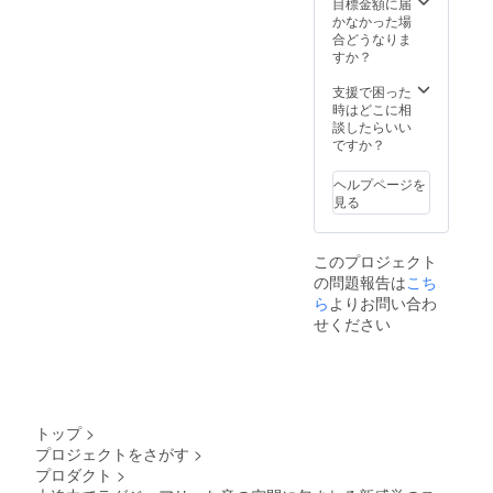
目標金額に届
ズ：
1.5M ×
・説明
ング限
かなかった場
H33㎜
4本
書：日
定の
合どうなりま
ⅹW98
（赤・
本語の
超々早
すか？
㎜ ・重
黒各２
説明書
割で
さ：345
本） ・
付き ・
20％OF
支援で困った
ｇ ※送
バナナ
保障期
Fと大変
時はどこに相
料込み
プラ
間：3年
お得に
談したらいい
のお値
グ：4本
間 【付
なって
ですか？
段で
※送料込
属品】
おりま
す。
みのお
・オー
す！ ■
ヘルプページを
値段で
ディオ
詳細 ・
見る
す。
ケーブ
商品
ル（ス
名：
テレオ
OPUS4
このプロジェクト
ミニ・
・サイ
の問題報告は
こち
RCAピ
ズ：Ｗ
ン
110㎜ ×
ら
よりお問い合わ
ジャッ
H295㎜
せください
ク）：
× D155
1M × 1
㎜ ・重
本 ・ス
量：
ピー
2.03Kg
カー
・ス
ケーブ
ピー
トップ
>
ル：
カーユ
プロジェクトをさがす
>
1.5M ×
ニッ
プロダクト
>
4本
ト：
（赤・
8cm ・