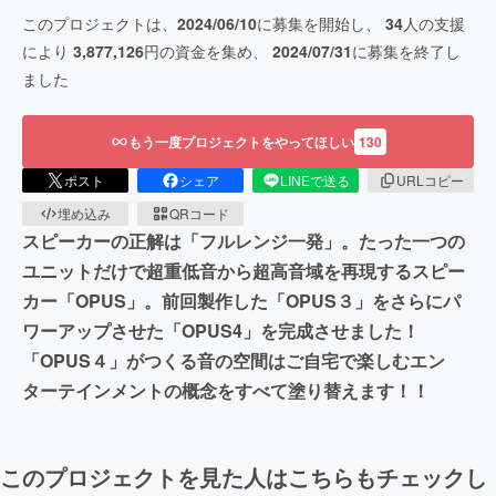
このプロジェクトは、
2024/06/10
に募集を開始し、
34
人の支援
により
3,877,126
円の資金を集め、
2024/07/31
に募集を終了し
ました
もう一度プロジェクトをやってほしい
130
ポスト
シェア
LINEで送る
URLコピー
埋め込み
QRコード
スピーカーの正解は「フルレンジ一発」。たった一つの
ユニットだけで超重低音から超高音域を再現するスピー
カー「OPUS」。前回製作した「OPUS３」をさらにパ
ワーアップさせた「OPUS4」を完成させました！
「OPUS４」がつくる音の空間はご自宅で楽しむエン
ターテインメントの概念をすべて塗り替えます！！
このプロジェクトを見た人はこちらもチェックし