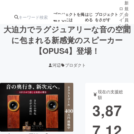
新
ロ
規
グ
会
プロジェクトを掲
はじ
プロジェクト
/
載するには
める
をさがす
イ
員
ン
登
大迫力でラグジュアリーな音の空間
録
に包まれる新感覚のスピーカー
【OPUS4】登場！
人気のプロ
注目のリ
注目の新着プロ
募集終了が近いプ
もうすぐ公開
ジェクト
ターン
ジェクト
ロジェクト
されます
河辺
プロダクト
アート・写真
音楽
現在の支援総
テクノロジー・ガジェット
ゲーム・サ
額
3,87
映像・映画
書籍・雑誌
7,12
ビジネス・起業
チャレンジ