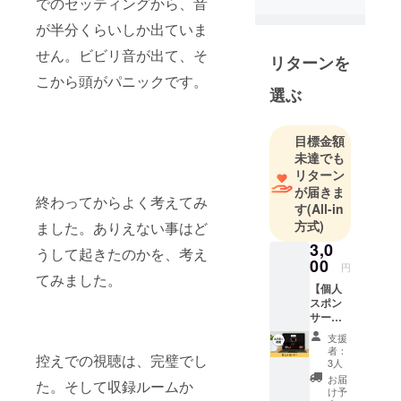
でのセッティングから、音
だけの店で
が半分くらいしか出ていま
す。
せん。ビビリ音が出て、そ
スピーカー
リターンを
作りは16
こから頭がパニックです。
選ぶ
年。20代初
めのオー
ディオブー
目標金額
ムの頃に、
未達でも
リターン
スピーカー
が届きま
を作ってい
終わってからよく考えてみ
す
(All-in
ました。そ
方式)
ました。ありえない事はど
して、60歳
3,0
うして起きたのかを、考え
前に再度ス
00
円
ピーカーの
てみました。
【個人
世界に挑戦
スポン
しました。
サー】
「OPU
支援
S4」の
者：
控えでの視聴は、完璧でし
個人ス
3人
ポン
お届
た。そして収録ルームか
サーに
け予