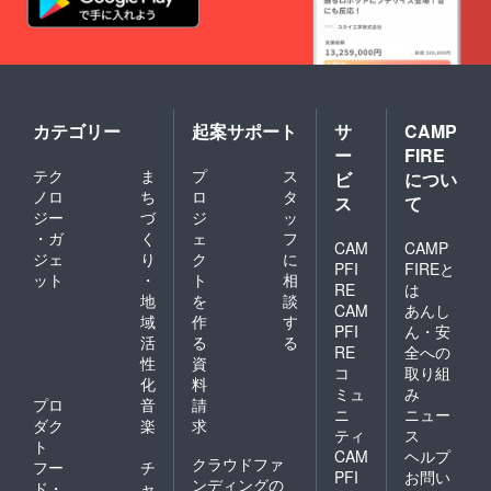
RCAピ
ン
ジャッ
ク）：
1M × 1
本 ・ス
ピー
カテゴリー
起案サポート
サ
CAMP
カー
ー
FIRE
ケーブ
テク
ま
プ
ス
ル：
ビ
につい
1.5M ×
ノロ
ち
ロ
タ
ス
て
4本
ジー
づ
ジ
ッ
（赤・
・ガ
く
ェ
フ
黒各２
CAM
CAMP
ジェ
り
ク
に
本） ・
PFI
FIREと
ット
・
ト
相
バナナ
RE
は
プラ
地
を
談
CAM
あんし
グ：4本
域
作
す
PFI
ん・安
アンプ
活
る
る
(TUBE-
RE
全への
性
資
04J) ・
コ
取り組
化
料
サイ
ミュ
み
ズ：
プロ
音
請
ニ
ニュー
H33㎜
ダク
楽
求
ティ
ス
ⅹW98
ト
CAM
ヘルプ
㎜ ・重
クラウドファ
フー
チ
さ：345
PFI
お問い
ンディングの
ド・
ャ
ｇ ※送