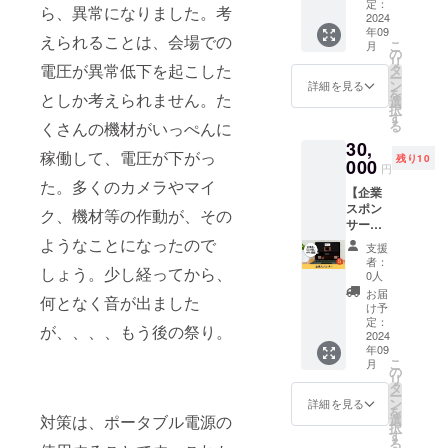
なれる
定：
ら、異常になりました。考
権利で
2024
年09
す。 HP
えられることは、会場での
こ
月
にあな
の
リ
たのお
電圧が異常低下を起こした
タ
ー
名前を
ン
詳細を見る
を
としか考えられません。た
個人ス
選
択
ポン
す
る
くさんの機材がいっぺんに
サーと
30,
して掲
稼働して、電圧が下がっ
残り10
載いた
000
円
しま
た。多くのカメラやマイ
【企業
す。 ※
スポン
ニック
ク、機材等の作動が、その
サー】
ネーム
「OPU
での掲
ようなことになったので
支援
S4」の
載も可
者：
しょう。少し経ってから、
企業ス
能で
0人
ポン
す。 ※
お届
何となく音が出ました
サーに
掲載す
け予
なれる
るお名
定：
が、、、、もう後の祭り。
権利で
2024
前は備
年09
す。 HP
考欄に
こ
月
にあな
必ずご
の
リ
たの会
記入く
タ
ー
社のお
ださ
ン
詳細を見る
を
名前と
い。 ※
選
対策は、ポータブル電源の
択
HPリン
掲載期
す
る
クを企