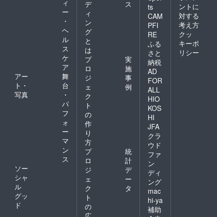
ィ
デ
ス
ントに
ts
ー
ィ
対する
CAM
・
ン
考え方
PFI
ヘ
グ
クッ
RE
ル
と
キーポ
ふる
ス
は
リシー
さと
ケ
プ
実
納税
ア
ロ
施
AD
アー
舞
ジ
事
FOR
ト・
台
ェ
例
ALL
写真
・
ク
HIO
パ
ト
KOS
フ
の
HI
ォ
作
JFA
ー
り
クラ
マ
方
ウド
ン
プ
統
ファ
ス
ロ
計
ン
ソー
ジ
デ
ディ
シャ
ェ
ー
ング
ル
ク
タ
mac
グッ
ト
hi-ya
ド
の
補助
広