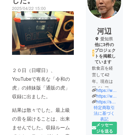
した。
2025/04/22 15:00
河辺
愛知県
他に3件の
プロジェク
トを掲載し
ています
飲食店を経
２０日（日曜日）、
営して42
YouTubeで有名な「令和の
年。現在は
虎」の姉妹版「通販の虎」
ワインアン
https://www.facebook.com/kurajilove
ドビールヘ
収録に出ました。
https://www.facebook.com/SoundKoube
ルプを経営
https://soundkoube.com/
特定商取引
していま
結果は散々でした。最上級
法に基づく
す。ピッ
の音を届けることは、出来
表記
ツァをメイ
メッセー
ませんでした。収録ルーム
ンとした9席
ジを送る
カウンター