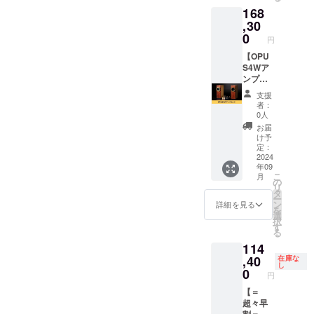
168
サイ
※送料込
ズ：Ｗ
をご体
体感く
ズ：
みのお
110㎜ ×
感くだ
ださ
,30
H33㎜
値段で
H295㎜
さい。
い。 ■
0
円
ⅹW98
す。
× D155
クラウ
詳細 ・
㎜ ・重
㎜ ・重
ドファ
商品
【OPU
さ：345
量：
ンディ
名：
S4Wア
ｇ ※送
2.03Kg
ング限
OPUS4
ンプ
料込み
・ス
定の
・サイ
セッ
支援
のお値
ピー
超々早
ズ：Ｗ
ト】
者：
段で
カーユ
割で
110㎜ ×
「OPU
0人
す。
ニッ
10％OF
H295㎜
S4」と
お届
ト：
Fと大変
× D155
アンプ
け予
8cm ・
お得に
㎜ ・重
を2個
定：
素材：
なって
量：
セット
2024
年09
木製
おりま
2.03Kg
でお届
こ
月
（ブビ
す！ ■
・ス
けいた
の
リ
ンガと
詳細 ・
ピー
しま
タ
ー
シナベ
商品
カーユ
す。 通
ン
詳細を見る
を
ニア）
名：
ニッ
常のア
選
択
・定格
OPUS4
ト：
ンプに
す
る
電力：
・サイ
8cm ・
金色の
114
25W ・
ズ：Ｗ
素材：
プリア
使用上
110㎜ ×
木製
ンプを
,40
在庫な
し
の注
H295㎜
（ブビ
お付け
0
円
意：特
× D155
ンガと
しま
になし
㎜ ・重
シナベ
す。 ア
【＝
・説明
量：
ニア）
ンプ1個
超々早
書：日
2.03Kg
・定格
ではパ
割＝