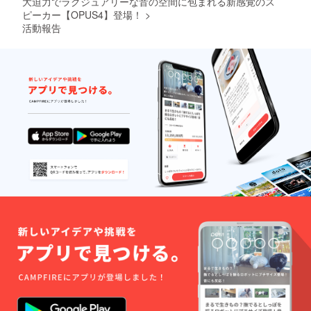
大迫力でラグジュアリーな音の空間に包まれる新感覚のス
黒各２
素材：
ピーカー【OPUS4】登場！
>
本） ・
木製
活動報告
バナナ
（ブビ
プラ
ンガと
グ：4本
シナベ
アンプ
ニア）
(TUBE-
・定格
04J) ・
電力：
サイ
25W ・
ズ：
使用上
H33㎜
の注
ⅹW98
意：特
㎜ ・重
になし
さ：345
・説明
ｇ ※送
書：日
料込み
本語の
のお値
説明書
段で
付き ・
す。
保障期
間：3年
間 【付
属品】
・オー
ディオ
ケーブ
ル（ス
テレオ
ミニ・