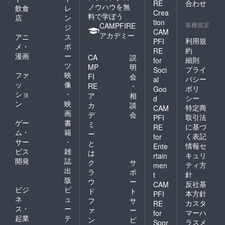
RE
合わせ
ノウハウを無
飲食
レ
料込み
Crea
料で学ぼう
のお値
店
ン
tion
段で
各種規定
CAMPFIRE
ジ
CAM
す。
アカデミー
アニ
ス
利用規
PFI
メ・
ポ
約
RE
漫画
ー
CA
説
細則
for
ツ
MP
明
プライ
Soci
ファ
映
FI
会
バシー
al
ッ
像
RE
・
ポリ
Goo
ショ
・
ア
相
シー
d
ン
映
カ
談
特定商
CAM
画
デ
会
取引法
PFI
ゲー
書
ミ
に基づ
RE
ム・
籍
ー
く表記
for
サー
・
と
情報セ
Ente
ビス
雑
は
キュリ
rtain
開発
誌
ク
サ
ティ方
men
出
ラ
ポ
針
t
版
ウ
ー
反社基
CAM
ビジ
ビ
ド
ト
本方針
PFI
ネ
ュ
フ
サ
カスタ
RE
ス・
ー
ァ
ー
マーハ
for
起業
テ
ン
ビ
ラスメ
Spor