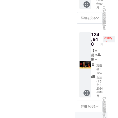
年09
バナナ
・オー
カー
・ス
詳細 ・
をセッ
こ
月
プラ
ディオ
ケーブ
ピー
商品
トでお
の
リ
グ：4本
ケーブ
ル：
カーユ
名：
届けい
タ
ー
アンプ
ル（ス
1.5M ×
ニッ
OPUS4
たしま
ン
詳細を見る
を
(TUBE-
テレオ
4本
ト：
・サイ
す。 お
選
択
04J) ・
ミニ・
（赤・
8cm ・
ズ：Ｗ
家で、
す
る
サイ
RCAピ
黒各２
素材：
110㎜ ×
オフィ
134
ズ：
ン
本） ・
木製
H295㎜
スで、
H33㎜
ジャッ
バナナ
（ブビ
× D155
音の迫
,64
在庫な
し
ⅹW98
ク）：
プラ
ンガと
㎜ ・重
力をご
0
円
㎜ ・重
1M × 1
グ：4本
シナベ
量：
体感く
さ：345
本 ・ス
アンプ
ニア）
2.03Kg
ださ
【＝
ｇ ※送
ピー
(TUBE-
・定格
・ス
い。 ク
超々早
料込み
カー
04J) ・
電力：
ピー
ラウド
割＝
のお値
ケーブ
サイ
25W ・
カーユ
ファン
OPUS4
支援
段で
ル：
ズ：
使用上
ニッ
ディン
Wアン
者：
す。
1.5M ×
H33㎜
の注
ト：
グ限定
プセッ
10人
4本
ⅹW98
意：特
8cm ・
の超々
ト】
お届
（赤・
㎜ ・重
になし
素材：
早割で
「OPU
け予
黒各２
さ：345
・説明
木製
20％OF
S4」と
定：
本） ・
ｇ ※送
書：日
（ブビ
Fと大変
アンプ
2024
年09
バナナ
料込み
本語の
ンガと
お得に
を2個
こ
月
プラ
のお値
説明書
シナベ
なって
セット
の
リ
グ：4本
段で
付き ・
ニア）
おりま
でお届
タ
ー
アンプ
す。
保障期
・定格
す！ ■
けいた
ン
詳細を見る
を
(TUBE-
間：3年
電力：
詳細 ・
しま
選
択
04J) ・
間 【付
25W ・
商品
す。 通
す
る
サイ
属品】
使用上
名：
常のア