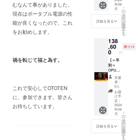
むなんて事がありました。
年09
シナベ
商品
トでお
こ
月
ニア）
名：
届けい
の
現在はポータブル電源の性
リ
・定格
OPUS4
たしま
タ
ー
電力：
・サイ
す。 お
ン
詳細を見る
能が良くなったので、これ
を
25W ・
ズ：Ｗ
家で、
選
択
使用上
110㎜ ×
オフィ
す
をお勧めします。
る
の注
H295㎜
スで、
138
意：特
× D155
音の迫
になし
㎜ ・重
力をご
,60
残り10
・説明
量：
体感く
0
円
書：日
2.03Kg
ださ
禍を転じて福と為す。
本語の
・ス
い。 ク
【＝早
説明書
ピー
ラウド
割＝
付き ・
カーユ
ファン
OPUS4
保障期
ニッ
ディン
アンプ
支援
間：3年
ト：
グ限定
セッ
者：
間 【付
8cm ・
の超早
ト】
0人
これで安心してOTOTEN
属品】
素材：
割で
「OPU
お届
・オー
木製
15％OF
S4」と
け予
に、参加できます。皆さん
ディオ
（ブビ
Fと大変
アンプ
定：
ケーブ
ンガと
お得に
をセッ
2024
お待ちしています。
年09
ル（ス
シナベ
なって
トでお
こ
月
テレオ
ニア）
おりま
届けい
の
リ
ミニ・
・定格
す！ ■
たしま
タ
ー
RCAピ
電力：
詳細 ・
す。 お
ン
詳細を見る
を
ン
25W ・
商品
家で、
選
択
ジャッ
使用上
名：
オフィ
す
る
ク）：
の注
OPUS4
スで、