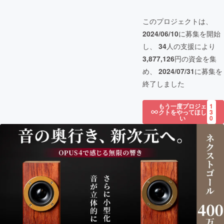
このプロジェクトは、
2024/06/10
に募集を開始
し、
34
人の支援により
3,877,126
円の資金を集
め、
2024/07/31
に募集を
終了しました
もう一度プロジェ
1
クトをやってほし
3
い
0