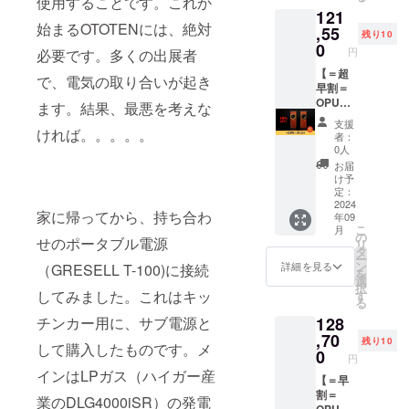
使用することです。これか
間は
121
業スポ
2024年
始まるOTOTENには、絶対
ンサー
,55
9月～
残り10
として
2025年
0
円
必要です。多くの出展者
掲載い
8月まで
たしま
【＝超
の1年間
で、電気の取り合いが起き
す。 ※
早割＝
です。
掲載内
OPUS4
HPはこ
ます。結果、最悪を考えな
容は
】
ちら
支援
メール
「OPU
ければ。。。。。
https://
者：
にて打
S4」を
soundk
0人
合せさ
1台お届
oube.co
お届
せてい
けいた
m/5
け予
ただき
しま
定：
ます。
す。 お
2024
家に帰ってから、持ち合わ
年09
※ネット
家で、
こ
月
ワーク
オフィ
の
せのポータブル電源
リ
販売ま
スで、
タ
ー
たは企
音の迫
ン
詳細を見る
（GRESELL T-100)に接続
を
業イ
力をご
選
択
メージ
体感く
してみました。これはキッ
す
る
が相違
ださ
128
チンカー用に、サブ電源と
する場
い。 ク
合等、
ラウド
,70
残り10
して購入したものです。メ
お断り
ファン
0
円
させて
ディン
インはLPガス（ハイガー産
いただ
グ限定
【＝早
く場合
の超早
割＝
業のDLG4000iSR）の発電
があり
割で
OPUS4