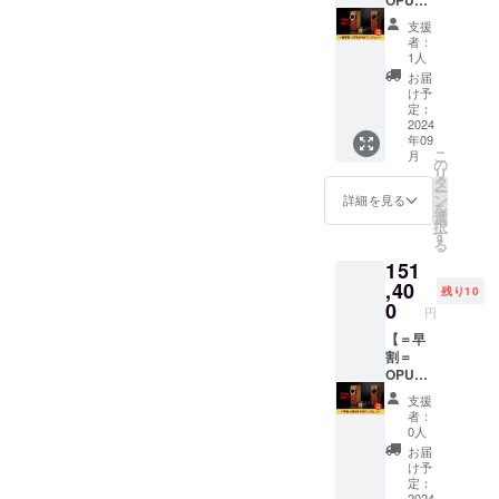
4本
書：日
2.03Kg
× D155
Wアン
支援
（赤・
本語の
・ス
㎜ ・重
プセッ
者：
黒各２
説明書
ピー
量：
ト】
1人
本） ・
付き ・
カーユ
2.03Kg
「OPU
お届
バナナ
保障期
ニッ
・ス
S4」と
け予
プラ
間：3年
ト：
ピー
アンプ
定：
グ：4本
間 【付
8cm ・
カーユ
を2個
2024
年09
※送料込
属品】
素材：
ニッ
セット
こ
月
みのお
・オー
木製
ト：
でお届
の
リ
値段で
ディオ
（ブビ
8cm ・
けいた
タ
ー
す。
ケーブ
ンガと
素材：
しま
ン
詳細を見る
を
ル（ス
シナベ
木製
す。 通
選
択
テレオ
ニア）
（ブビ
常のア
す
る
ミニ・
・定格
ンガと
ンプに
151
RCAピ
電力：
シナベ
金色の
ン
25W ・
ニア）
プリア
,40
残り10
ジャッ
使用上
・定格
ンプを
0
円
ク）：
の注
電力：
お付け
1M × 1
意：特
25W ・
しま
【＝早
本 ・ス
になし
使用上
す。 ア
割＝
ピー
・説明
の注
ンプ1個
OPUS4
カー
書：日
意：特
ではパ
Wアン
支援
ケーブ
本語の
になし
ワー不
プセッ
者：
ル：
説明書
・説明
足だと
ト】
0人
1.5M ×
付き ・
書：日
思われ
「OPU
お届
4本
保障期
本語の
る方向
S4」と
け予
（赤・
間：3年
説明書
けのリ
アンプ
定：
黒各２
間 【付
付き ・
ターン
を2個
2024