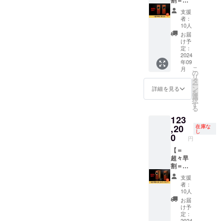
本語の
・ス
電力：
ワー不
OPUS4
支援
説明書
ピー
25W ・
足だと
】
者：
付き ・
カーユ
使用上
思われ
「OPU
10人
保障期
ニッ
の注
る方向
S4」を
お届
間：3年
ト：
意：特
けのリ
1台お届
け予
間 【付
8cm ・
になし
ターン
けいた
定：
属品】
素材：
・説明
となり
しま
2024
年09
・オー
木製
書：日
ます。
す。 お
こ
月
ディオ
（ブビ
本語の
お家
家で、
の
リ
ケーブ
ンガと
説明書
で、オ
オフィ
タ
ー
ル（ス
シナベ
付き ・
フィス
スで、
ン
詳細を見る
を
テレオ
ニア）
保障期
で、音
音の迫
選
択
ミニ・
・定格
間：3年
の迫力
力をご
す
る
RCAピ
電力：
間 【付
をご体
体感く
123
ン
25W ・
属品】
感くだ
ださ
ジャッ
使用上
・オー
さい。
い。 ク
,20
在庫な
し
ク）：
の注
ディオ
■詳細
ラウド
0
円
1M × 1
意：特
ケーブ
・商品
ファン
本 ・ス
になし
ル（ス
名：
ディン
【＝
ピー
・説明
テレオ
OPUS4
グ限定
超々早
カー
書：日
ミニ・
・サイ
の超々
割＝
ケーブ
本語の
RCAピ
ズ：Ｗ
早割で
OPUS4
支援
ル：
説明書
ン
110㎜ ×
20％OF
アンプ
者：
1.5M ×
付き ・
ジャッ
H295㎜
Fと大変
セッ
10人
4本
保障期
ク）：
× D155
お得に
ト】
お届
（赤・
間：3年
1M × 1
㎜ ・重
なって
「OPU
け予
黒各２
間 【付
本 ・ス
量：
おりま
S4」と
定：
本） ・
属品】
ピー
2.03Kg
す！ ■
アンプ
2024