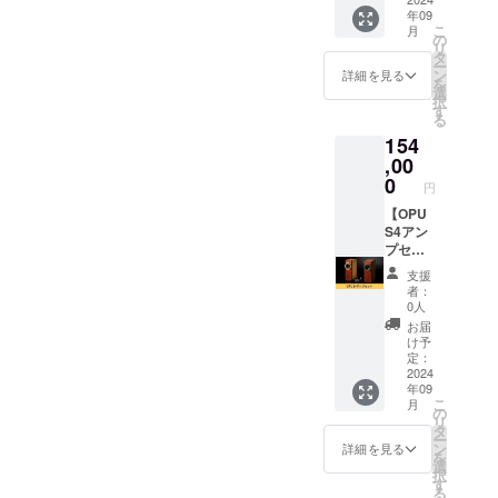
年09
本） ・
属品】
保障期
となり
セット
こ
月
バナナ
・オー
間：3年
ます。
でお届
の
リ
プラ
ディオ
間 【付
お家
けいた
タ
ー
グ：4本
ケーブ
属品】
で、オ
しま
ン
詳細を見る
を
アンプ
ル（ス
・オー
フィス
す。 通
選
択
(TUBE-
テレオ
ディオ
で、音
常のア
す
る
04J) ・
ミニ・
ケーブ
の迫力
ンプに
154
サイ
RCAピ
ル（ス
をご体
金色の
ズ：
ン
テレオ
感くだ
プリア
,00
H33㎜
ジャッ
ミニ・
さい。
ンプを
0
円
ⅹW98
ク）：
RCAピ
クラウ
お付け
㎜ ・重
1M × 1
ン
ドファ
しま
【OPU
さ：345
本 ・ス
ジャッ
ンディ
す。 ア
S4アン
ｇ ※送
ピー
ク）：
ング限
ンプ1個
プセッ
料込み
カー
1M × 1
定の
ではパ
ト】
支援
のお値
ケーブ
本 ・ス
超々早
ワー不
「OPU
者：
段で
ル：
ピー
割で
足だと
S4」と
0人
す。
1.5M ×
カー
15％OF
思われ
アンプ
お届
4本
ケーブ
Fと大変
る方向
をセッ
け予
（赤・
ル：
お得に
けのリ
トでお
定：
黒各２
1.5M ×
なって
ターン
届けい
2024
年09
本） ・
4本
おりま
となり
たしま
こ
月
バナナ
（赤・
す！ ■
ます。
す。 お
の
リ
プラ
黒各２
詳細 ・
お家
家で、
タ
ー
グ：4本
本） ・
商品
で、オ
オフィ
ン
詳細を見る
を
アンプ
バナナ
名：
フィス
スで、
選
択
(TUBE-
プラ
OPUS4
で、音
音の迫
す
る
04J) ・
グ：4本
・サイ
の迫力
力をご