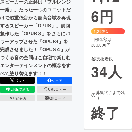
スピーカーの正解は「フルレンジ
6
円
一発」。たった一つのユニットだ
まちづくり・地域活性化
けで超重低音から超高音域を再現
するスピーカー「OPUS」。前回
CAMPFIRE for Social Good
CAMPFIRE Creation
1,292%
製作した「OPUS３」をさらにパ
CAMPFIREふるさと納税
machi-ya
コミュニティ
目標金額は
ワーアップさせた「OPUS4」を
300,000円
完成させました！「OPUS４」が
つくる音の空間はご自宅で楽しむ
支援者数
34
人
エンターテインメントの概念をす
べて塗り替えます！！
ポスト
シェア
LINEで送る
URLコピー
募集終了まで残
り
埋め込み
QRコード
終了