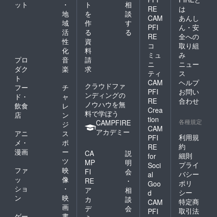
ット
・
ト
相
RE
は
地
を
談
CAM
あんし
域
作
す
PFI
ん・安
活
る
る
RE
全への
性
資
コ
取り組
化
料
ミュ
み
プロ
音
請
ニ
ニュー
ダク
楽
求
ティ
ス
ト
CAM
ヘルプ
クラウドファ
フー
チ
PFI
お問い
ンディングの
ド・
ャ
RE
合わせ
ノウハウを無
飲食
レ
Crea
料で学ぼう
店
ン
tion
各種規定
CAMPFIRE
ジ
CAM
アカデミー
アニ
ス
利用規
PFI
メ・
ポ
約
RE
漫画
ー
CA
説
細則
for
ツ
MP
明
プライ
Soci
ファ
映
FI
会
バシー
al
ッ
像
RE
・
ポリ
Goo
ショ
・
ア
相
シー
d
ン
映
カ
談
特定商
CAM
画
デ
会
取引法
PFI
ゲー
書