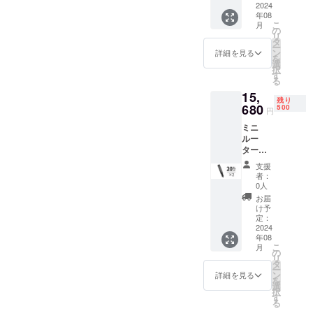
送料込
2024
年08
み（日
こ
月
本国内
の
リ
限定）
タ
ー
内容
ン
詳細を見る
を
物： ミ
選
択
ニルー
す
る
ター×1
15,
アクセ
残り
サリー
680
500
円
×42 充
ミニ
電ケー
ルー
ブル×1
ター
「DUK
支援
A」×2
者：
定価：
0人
19,600
お届
円（税
け予
込） ※
定：
送料込
2024
年08
み（日
こ
月
本国内
の
リ
限定）
タ
ー
内容物
ン
詳細を見る
を
（1個
選
択
分）：
す
る
ミニ