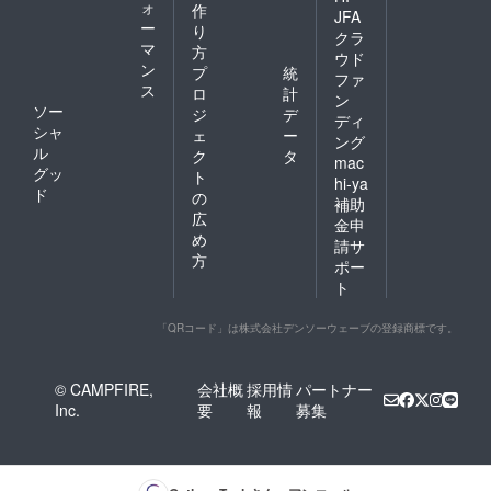
ォ
作
JFA
ー
り
クラ
マ
方
ウド
ン
プ
統
ファ
ス
ロ
計
ン
ソー
ジ
デ
ディ
シャ
ェ
ー
ング
ル
ク
タ
mac
グッ
ト
hi-ya
ド
の
補助
広
金申
め
請サ
方
ポー
ト
「QRコード」は株式会社デンソーウェーブの登録商標です。
© CAMPFIRE,
会社概
採用情
パートナー
Inc.
要
報
募集