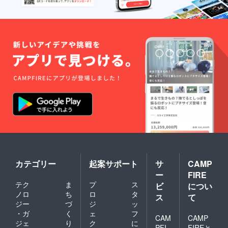
カテゴリー
起案サポート
サ
CAMP
ー
FIRE
テク
ま
プ
ス
ビ
につい
ノロ
ち
ロ
タ
ス
て
ジー
づ
ジ
ッ
・ガ
く
ェ
フ
CAM
CAMP
ジェ
り
ク
に
PFI
FIREと