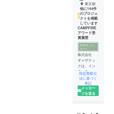
東京都
他に144件
のプロジェ
クトを掲載
しています
CAMPFIRE
アワード受
賞履歴
2024.6 ノミ
ネート
株式会社
ギャザテッ
クは、イン
ターネット
特定商取引
を活用した
法に基づく
スマートな
表記
メッセー
次世代ライ
ジを送る
フスタイル
を提案する
企業とし
て、皆様に