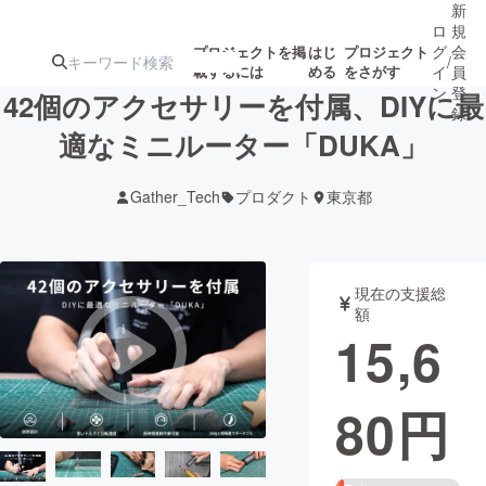
新
ロ
規
グ
会
プロジェクトを掲
はじ
プロジェクト
/
載するには
める
をさがす
イ
員
ン
登
42個のアクセサリーを付属、DIYに最
録
適なミニルーター「DUKA」
人気のプロ
注目のリ
注目の新着プロ
募集終了が近いプ
もうすぐ公開
Gather_Tech
プロダクト
東京都
ジェクト
ターン
ジェクト
ロジェクト
されます
アート・写真
音楽
現在の支援総
額
15,6
テクノロジー・ガジェット
ゲーム・サ
80
円
映像・映画
書籍・雑誌
ビジネス・起業
チャレンジ