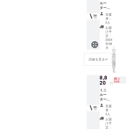
ルー
ブル×1
ター
「DUK
支援
A」×1
者：
定価：
0人
9,800円
お届
（税
け予
込） ※
定：
送料込
2024
年08
み（日
こ
月
本国内
の
リ
限定）
タ
ー
内容
ン
詳細を見る
を
物： ミ
選
択
ニルー
す
る
ター×1
8,8
アクセ
残り
サリー
20
500
円
×42 充
ミニ
電ケー
ルー
ブル×1
ター
「DUK
支援
A」×1
者：
定価：
0人
9,800円
お届
（税
け予
込） ※
定：