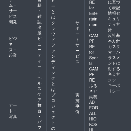
ミ
に基づ
RE
ム・
籍
ー
く表記
for
サー
・
と
情報セ
Ente
ビス
雑
は
キュリ
rtain
開発
誌
ク
サ
ティ方
men
出
ラ
ポ
針
t
版
ウ
ー
反社基
CAM
ビジ
ビ
ド
ト
本方針
PFI
ネ
ュ
フ
サ
カスタ
RE
ス・
ー
ァ
ー
マーハ
for
起業
テ
ン
ビ
ラスメ
Spor
ィ
デ
ス
ントに
ts
ー
ィ
対する
CAM
・
ン
考え方
PFI
ヘ
グ
クッ
RE
ル
と
キーポ
ふる
ス
は
リシー
さと
ケ
プ
実
納税
ア
ロ
施
AD
アー
舞
ジ
事
FOR
ト・
台
ェ
例
ALL
写真
・
ク
HIO
パ
ト
KOS
フ
の
HI