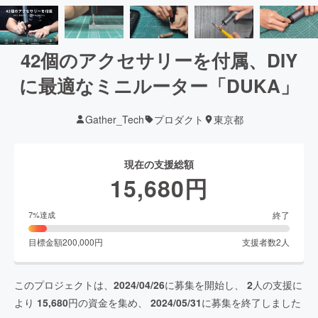
42個のアクセサリーを付属、DIY
に最適なミニルーター「DUKA」
Gather_Tech
プロダクト
東京都
現在の支援総額
15,680
円
終了
7
%達成
目標金額
200,000
円
支援者数
2
人
このプロジェクトは、
2024/04/26
に募集を開始し、
2
人の支援に
より
15,680
円の資金を集め、
2024/05/31
に募集を終了しました