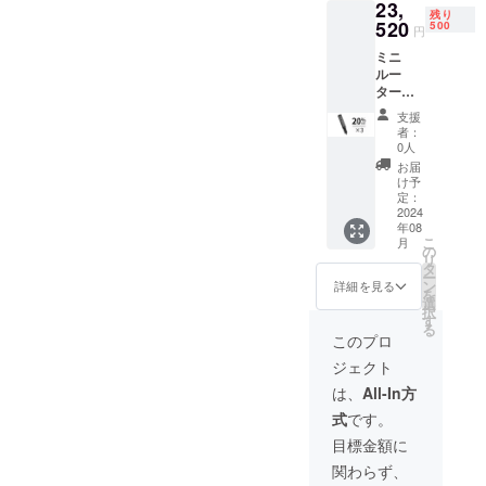
23,
ルー
残り
ター×1
520
500
円
アクセ
ミニ
サリー
ルー
×42 充
ター
電ケー
「DUK
ブル×1
支援
A」×3
者：
定価：
0人
29,400
お届
円（税
け予
込） ※
定：
送料込
2024
年08
み（日
こ
月
本国内
の
リ
限定）
タ
ー
内容物
ン
詳細を見る
を
（1個
選
択
分）：
す
る
ミニ
このプロ
ルー
ジェクト
ター×1
アクセ
は、
All-In方
サリー
式
です。
×42 充
電ケー
目標金額に
ブル×1
関わらず、