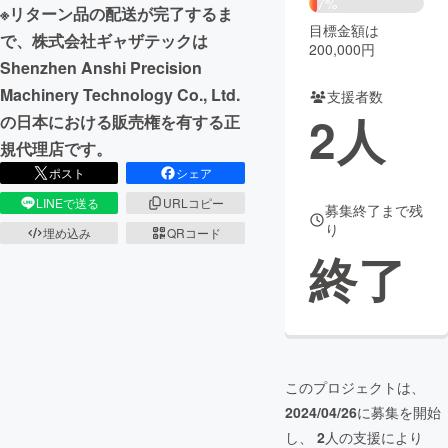
7%
※リターン品の配送が完了するま
目標金額は
まちづくり・地域活性化
で、株式会社ギャザテックは
200,000円
Shenzhen Anshi Precision
Machinery Technology Co., Ltd.
支援者数
CAMPFIRE for Social Good
CAMPFIRE Creation
2
人
の日本における販売権を有する正
CAMPFIREふるさと納税
machi-ya
コミュニティ
規代理店です。
ポスト
シェア
LINEで送る
URLコピー
募集終了まで残
り
埋め込み
QRコード
終了
このプロジェクトは、
2024/04/26
に募集を開始
し、
2
人の支援により