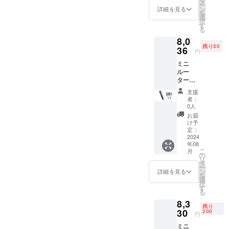
製品の販売
タ
ー
内容
ン
詳細を見る
だけでなく
を
物： ミ
選
択
運営にまで
ニルー
す
る
ター×1
関わること
8,0
アクセ
で、日本の
残り50
サリー
36
円
皆様のニー
×42 充
ミニ
電ケー
ズを十分に
ルー
ブル×1
満たす製品
ター
「DUK
をご提供し
支援
A」×1
者：
続けること
定価：
0人
が弊社の目
9,800円
お届
（税
け予
標となって
込） ※
定：
おります。
送料込
2024
年08
み（日
こ
月
本国内
の
製品及び配
リ
限定）
タ
ー
送に関する
内容
ン
詳細を見る
を
物： ミ
選
お問い合わ
択
ニルー
す
せ→Eメー
る
ター×1
8,3
ル：
アクセ
残り
サリー
30
200
support@gat
円
×42 充
her-tech.jp
ミニ
電ケー