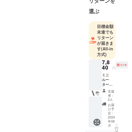
リターンを
斬新でユ
ニークな商
選ぶ
品をお届け
します。
目標金額
未達でも
そのため弊
リターン
社は数多く
が届きま
の海外メー
す
(All-in
方式)
カーと代理
店契約を結
7,8
残り18
40
び、価値あ
円
る商品を価
ミニ
ルー
値ある価格
ター
で皆様にお
「DUK
支援
届けするた
A」×1
者：
定価：
めの、日本
2人
9,800円
お届
市場進出を
（税
け予
サポートし
込） ※
定：
送料込
2024
ています。
年08
み（日
こ
月
本国内
の
リ
限定）