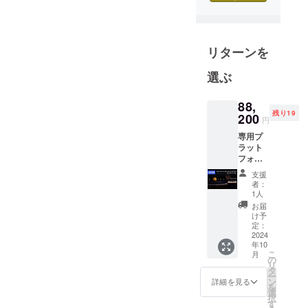
ご報告では、生産開始日の
プロジェク
確定を工場から待っている
トで日本初
状況とお伝えしましたが、
上陸です！
リターンを
ぜひ日本の
この度、工場から8月第1週
みなさま
選ぶ
に生産を開始するとのスケ
と、私たち
ジュールをいただきまし
のこだわり
88,
残り19
200
や宇宙の美
た。これにより、9月第2週
円
しさを共有
専用プ
頃より出荷を開始できる見
ラット
したいと
フォー
込みです。ここまでお待ち
思っていま
ム
支援
いただいている皆さまのご
す！
（台）
者：
× 1 惑星
1人
理解とご辛抱に心より感謝
セット
お届
応援よろし
× 1 太陽
け予
申し上げます。いよいよ最
（LED
くお願いし
定：
なし）
2024
終段階に入り、これ以上の
年10
× 1
こ
月
遅延は発生しない見込みで
AC/DC
の
リ
アダプ
タ
す。引き続きご支援のほ
ー
ター × 1
ン
詳細を見る
を
アプリ
選
ど、どうぞよろしくお願い
択
ケー
す