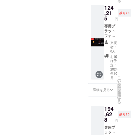
る
め、消
× 1
124
費税は
AC/DC
不課税
アダプ
,21
残り20
となり
ター × 1
5
円
ます
製造番
が、皆
号刻印
専用プ
様のお
証明書
ラット
手元に
制作
フォー
お届け
チーム
ム
支援
する際
のサイ
（台）
者：
に輸入
ン（台
× 1 惑星
0人
時消費
裏面）
セット
お届
税、関
アプリ
× 1 太陽
け予
税を直
ケー
（LED
定：
接お支
ション
内蔵）
2024
年10
払いい
（iOS/A
× 1 保護
こ
月
ただく
ndroid
ケース
の
リ
必要が
） メー
× 1
タ
ー
ありま
カー保
AC/DC
ン
詳細を見る
を
す
証：2年
アダプ
選
択
※ 一般
ター × 1
す
る
販売予
製造番
194
定価格
号刻印
220,500
証明書
,62
残り20
円（税
制作
8
円
込） ※
チーム
リター
のサイ
専用プ
ン価格
ン（台
ラット