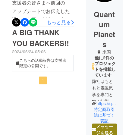
支援者の皆さまへ前回の
アップデートでお伝えした
Quant
通り、米国の支援者が大多
もっと見る
um
数であることから、トラン
A BIG THANK
Planet
プ政権の貿易政策による国
YOU BACKERS!!
s
際関税問題を回避するた
2024/06/24 05:06
米国
め、生産拠点をベトナムへ
他に2件の
こちらの活動報告は支援者
移転いたしました。この変
プロジェク
限定の公開です。
トを掲載し
更は米国外の支援者の皆さ
ています
まにも影響がございます
1
弊社はもと
が、コストの都合上、地域
もと電磁気
学を専門と
ごとに生産ラインを分ける
する技術研
https://quantumplanets.com/
ことは現実的ではないた
究開発会社
特定商取引
め、全ての製品は一括でグ
です。
法に基づく
ローバル生産プロセスにて
表記
メッセー
本
製造しております。前回の
ジを送る
CAMPFIRE