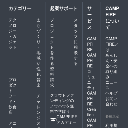
カテゴリー
起案サポート
サ
CAMP
ー
FIRE
テク
ま
プ
ス
ビ
につい
ノロ
ち
ロ
タ
ス
て
ジー
づ
ジ
ッ
・ガ
く
ェ
フ
CAM
CAMP
ジェ
り
ク
に
PFI
FIREと
ット
・
ト
相
RE
は
地
を
談
CAM
あんし
域
作
す
PFI
ん・安
活
る
る
RE
全への
性
資
コ
取り組
化
料
ミュ
み
プロ
音
請
ニ
ニュー
ダク
楽
求
ティ
ス
ト
CAM
ヘルプ
クラウドファ
フー
チ
PFI
お問い
ンディングの
ド・
ャ
RE
合わせ
ノウハウを無
飲食
レ
Crea
料で学ぼう
店
ン
tion
各種規定
CAMPFIRE
ジ
CAM
アカデミー
アニ
ス
利用規
PFI