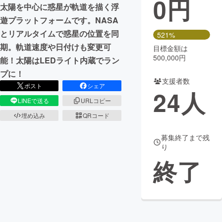
0
円
太陽を中心に惑星が軌道を描く浮
まちづくり・地域活性化
遊プラットフォームです。NASA
とリアルタイムで惑星の位置を同
521%
期。軌道速度や日付けも変更可
目標金額は
CAMPFIRE for Social Good
CAMPFIRE Creation
500,000円
能！太陽はLEDライト内蔵でラン
CAMPFIREふるさと納税
machi-ya
コミュニティ
プに！
支援者数
ポスト
シェア
24
人
LINEで送る
URLコピー
埋め込み
QRコード
募集終了まで残
り
終了