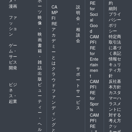
メ・
ポ
約
RE
漫画
ー
CA
説
細則
for
ツ
MP
明
プライ
Soci
ファ
映
FI
会
バシー
al
ッ
像
RE
・
ポリ
Goo
ショ
・
ア
相
シー
d
ン
映
カ
談
特定商
CAM
画
デ
会
取引法
PFI
ゲー
書
ミ
に基づ
RE
ム・
籍
ー
く表記
for
サー
・
と
情報セ
Ente
ビス
雑
は
キュリ
rtain
開発
誌
ク
サ
ティ方
men
出
ラ
ポ
針
t
版
ウ
ー
反社基
CAM
ビジ
ビ
ド
ト
本方針
PFI
ネ
ュ
フ
サ
カスタ
RE
ス・
ー
ァ
ー
マーハ
for
起業
テ
ン
ビ
ラスメ
Spor
ィ
デ
ス
ントに
ts
ー
ィ
対する
CAM
・
ン
考え方
PFI
ヘ
グ
クッ
RE
ル
と
キーポ
ふる