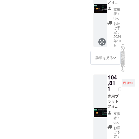
手元に
販売予
フォー
お届け
定価格
ム
支援
する際
191,100
（台）
者：
に輸入
円（税
× 1 惑星
0人
時消費
込） ※
セット
お届
税、関
リター
× 1 太陽
け予
税を直
ン価格
（LED
定：
接お支
は送料
内蔵）
2024
年10
払いい
込みで
× 1
こ
月
ただく
す ※ 海
AC/DC
の
リ
必要が
外から
アダプ
タ
ー
ありま
直接発
ター × 1
ン
詳細を見る
を
す
送とな
アプリ
選
択
るた
ケー
す
る
め、消
ション
104
費税は
（iOS/A
不課税
ndroid
,81
残り20
となり
） メー
1
円
ます
カー保
が、皆
証：1年
専用プ
様のお
※ 一般
ラット
手元に
販売予
フォー
お届け
定価格
ム
支援
する際
191,100
（台）
者：
に輸入
円（税
× 1 惑星
0人
時消費
込） ※
セット
お届
税、関
リター
× 1 太陽
け予
税を直
ン価格
（LED
定：