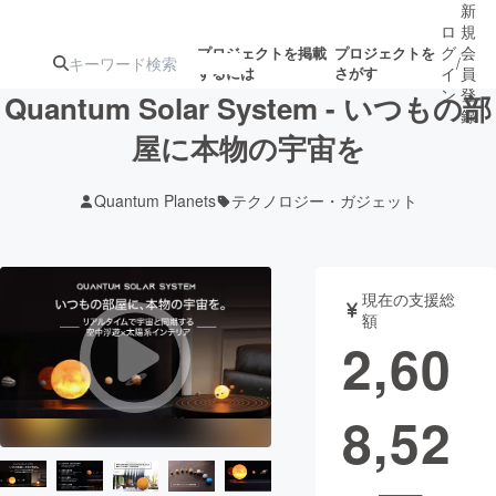
新
ロ
規
グ
会
プロジェクトを掲載
プロジェクトを
/
するには
さがす
イ
員
ン
登
Quantum Solar System - いつもの部
録
屋に本物の宇宙を
人気のプロ
注目のリ
注目の新着プロ
募集終了が近いプ
もうすぐ公開
Quantum Planets
テクノロジー・ガジェット
ジェクト
ターン
ジェクト
ロジェクト
されます
アート・写真
音楽
現在の支援総
額
2,60
テクノロジー・ガジェット
ゲーム・サ
8,52
映像・映画
書籍・雑誌
ビジネス・起業
チャレンジ