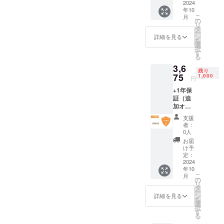
ます
は送料
内蔵）
2024
年10
が、皆
込みで
× 2 保護
こ
月
様のお
す ※ 海
ケース
の
リ
手元に
外から
× 2
タ
ー
お届け
直接発
AC/DC
ン
詳細を見る
を
する際
送とな
アダプ
選
択
に輸入
るた
ター × 2
す
る
時消費
め、消
製造番
3,6
税、関
費税は
号刻印
残り
税を直
不課税
証明書
75
1,000
円
接お支
となり
制作
+1年保
払いい
ます
チーム
証（追
ただく
が、皆
のサイ
加オプ
必要が
様のお
ン（台
ショ
ありま
手元に
裏面）
支援
ン） ス
す
お届け
アプリ
者：
ペシャ
する際
ケー
0人
ルエ
に輸入
ション
お届
ディ
時消費
（iOS/A
け予
ション
税、関
ndroid
定：
には2年
2024
税を直
） メー
年10
間、そ
接お支
カー保
こ
月
の他の
払いい
証：2年
の
リ
リター
ただく
※ 一般
タ
ー
ンには1
必要が
販売予
ン
詳細を見る
を
年間の
ありま
定価格
選
択
保証が
す
441,000
す
る
含まれ
円（税