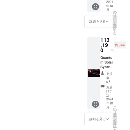
接お支
は送料
内蔵）
2024
年10
払いい
込みで
× 1
こ
月
ただく
す ※ 海
AC/DC
の
リ
必要が
外から
アダプ
タ
ー
ありま
直接発
ター × 1
ン
詳細を見る
を
す
送とな
アプリ
選
択
るた
ケー
す
る
め、消
ション
113
費税は
（iOS/A
不課税
ndroid
,19
残り44
となり
） メー
0
円
ます
カー保
が、皆
証：1年
Quantu
様のお
※ 一般
m Solar
手元に
販売予
System
お届け
定価格
× 1 専用
支援
する際
191,100
プラッ
者：
に輸入
円（税
ト
6人
時消費
込） ※
フォー
お届
税、関
リター
ム
け予
税を直
ン価格
（台）
定：
接お支
は送料
× 1 惑星
2024
年10
払いい
込みで
セット
こ
月
ただく
す ※ 海
× 1 太陽
の
リ
必要が
外から
（LED
タ
ー
ありま
直接発
内蔵）
ン
詳細を見る
を
す
送とな
× 1 保護
選
択
るた
ケース
す