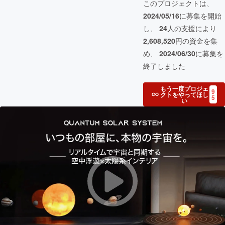
このプロジェクトは、
2024/05/16
に募集を開始
し、
24
人の支援により
2,608,520
円の資金を集
め、
2024/06/30
に募集を
終了しました
もう一度プロジェ
9
クトをやってほし
5
い