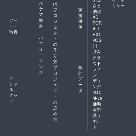
ス
は
リシー
さと
ケ
プ
実
納税
ア
ロ
施
AD
アー
舞
ジ
事
FOR
ト・
台
ェ
例
ALL
写真
・
ク
HIO
パ
ト
KOS
フ
の
HI
ォ
作
JFA
ー
り
クラ
マ
方
ウド
ン
プ
統
ファ
ス
ロ
計
ン
ソー
ジ
デ
ディ
シャ
ェ
ー
ング
ル
ク
タ
mac
グッ
ト
hi-ya
ド
の
補助
広
金申
め
請サ
方
ポー
ト