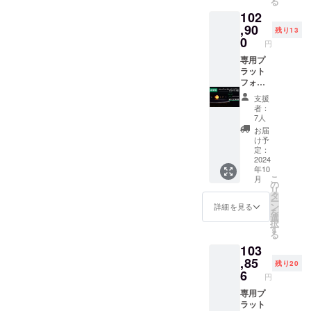
る
ション
いたします。QSSチームよ
102
（iOS/A
り
ndroid
,90
残り13
） メー
0
円
カー保
証：1年
専用プ
※ 一般
ラット
販売予
フォー
定価格
ム
支援
161,700
（台）
者：
円（税
× 1 惑星
7人
込） ※
セット
お届
リター
× 1 太陽
け予
ン価格
（LED
定：
は送料
内蔵）
2024
年10
込みで
× 1
こ
月
す ※ 海
AC/DC
の
リ
外から
アダプ
タ
ー
直接発
ター × 1
ン
詳細を見る
を
送とな
アプリ
選
択
るた
ケー
す
る
め、消
ション
103
費税は
（iOS/A
不課税
ndroid
,85
残り20
となり
） メー
6
円
ます
カー保
が、皆
証：1年
専用プ
様のお
※ 一般
ラット