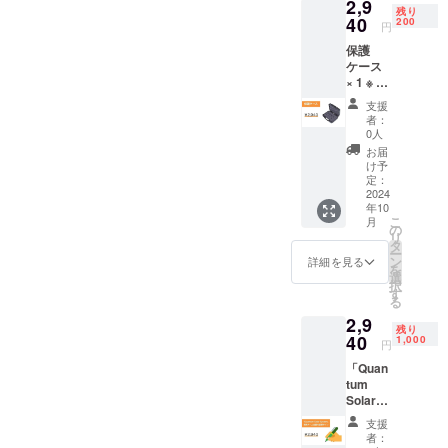
2,9
ており
込） ※
残り
ます
40
リター
200
円
が、さ
ン価格
保護
らに、
は送料
ケース
お客様
込みで
× 1 ※ リ
のご希
す ※ 海
ターン
望に応
外から
支援
価格は
じて、
直接発
者：
送料込
＋1年間
送とな
0人
みです
の保証
るた
お届
※ 海外
期間を
め、消
け予
から直
アドオ
定：
費税は
接発送
2024
ンとし
不課税
年10
となる
てご提
となり
こ
月
ため、
供いた
の
ます
リ
消費税
しま
タ
が、皆
ー
は不課
す。 ※
ン
様のお
詳細を見る
を
税とな
製品の
選
手元に
択
ります
保証に
す
お届け
る
が、皆
つきま
する際
2,9
様のお
して
に輸入
残り
手元に
40
は、生
1,000
時消費
円
お届け
産時に
税、関
「Quan
する際
発生し
税を直
tum
に輸入
た欠陥
接お支
Solar
時消費
がある
払いい
System
税、関
場合
ただく
支援
」開発
税を直
に、そ
必要が
者：
チーム