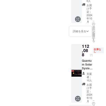
接お支
の請求
0人
ありま
全員の
払いい
を行う
す
お届
直筆サ
ただく
ことが
け予
イン プ
必要が
定：
できま
ラット
2024
ありま
す。こ
年10
フォー
す
の保証
こ
月
ムの裏
の
は、製
リ
面に、
タ
造過程
ー
弊社
ン
におけ
詳細を見る
を
チーム
選
る欠陥
択
全員が
す
に限ら
る
直筆で
れてお
112
サイン
り、ご
をさせ
,08
在庫な
利用中
し
ていた
8
に生じ
円
だきま
た損傷
す。
Quantu
や故障
m Solar
には適
System
用され
× 1 専用
ません
支援
プラッ
ので、
者：
ト
ご注意
10人
フォー
くださ
お届
ム
い。
け予
（台）
定：
× 1 惑星
2024
年10
セット
こ
月
× 1 太陽
の
リ
（LED