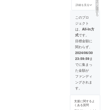
タ
ー
内蔵）
ン
詳細を見る
を
× 1 保護
選
択
ケース
す
る
× 1
このプロ
AC/DC
ジェクト
アダプ
ター × 1
は、
All-In方
製造番
式
です。
号刻印
証明書
目標金額に
制作
関わらず、
チーム
のサイ
2024/06/30
ン（台
23:59:59
ま
裏面）
アプリ
でに集まっ
ケー
た金額が
ション
（iOS/A
ファンディ
ndroid
ングされま
） メー
カー保
す。
証：2年
※ 一般
販売予
支援に関するよ
定価格
くある質問
220,500
円（税