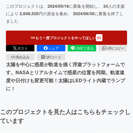
このプロジェクトは、
2024/05/16
に募集を開始し、
24
人の支援
により
2,608,520
円の資金を集め、
2024/06/30
に募集を終了し
ました
もう一度プロジェクトをやってほしい
95
ポスト
シェア
LINEで送る
URLコピー
埋め込み
QRコード
太陽を中心に惑星が軌道を描く浮遊プラットフォームで
す。NASAとリアルタイムで惑星の位置を同期。軌道速
度や日付けも変更可能！太陽はLEDライト内蔵でランプ
に！
このプロジェクトを見た人はこちらもチェックし
ています