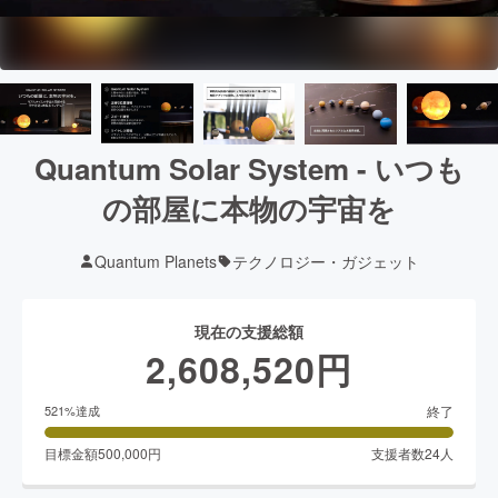
Quantum Solar System - いつも
の部屋に本物の宇宙を
Quantum Planets
テクノロジー・ガジェット
現在の支援総額
2,608,520
円
終了
521
%達成
目標金額
500,000
円
支援者数
24
人