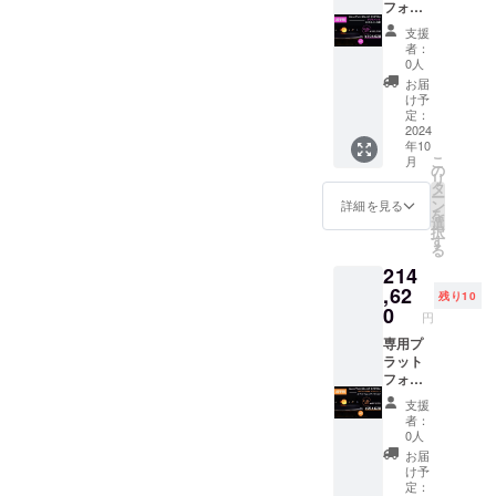
は送料
裏面）
フォー
込みで
アプリ
ム
支援
す ※ 海
ケー
（台）
者：
外から
ション
× 2 惑星
0人
直接発
（iOS/A
セット
お届
送とな
ndroid
× 2 太陽
け予
るた
） メー
（LED
定：
め、消
カー保
内蔵）
2024
年10
費税は
証：2年
× 2
こ
月
不課税
※ 一般
AC/DC
の
リ
となり
販売予
アダプ
タ
ー
ます
定価格
ター × 2
ン
詳細を見る
を
が、皆
220,500
アプリ
選
択
様のお
円（税
ケー
す
る
手元に
込） ※
ション
214
お届け
リター
（iOS/A
する際
ン価格
ndroid
,62
残り10
に輸入
は送料
） メー
0
円
時消費
込みで
カー保
税、関
す ※ 海
証：1年
専用プ
税を直
外から
※ 一般
ラット
接お支
直接発
販売予
フォー
払いい
送とな
定価格
ム
支援
ただく
るた
382,200
（台）
者：
必要が
め、消
円（税
× 2 惑星
0人
ありま
費税は
込） ※
セット
お届
す
不課税
リター
× 2 太陽
け予
となり
ン価格
（LED
定：