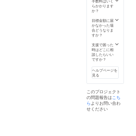
手数料はいく
込） ※
らかかります
リター
か？
ン価格
は送料
目標金額に届
込みで
かなかった場
す ※ 海
合どうなりま
外から
すか？
直接発
送とな
支援で困った
るた
時はどこに相
め、消
談したらいい
費税は
ですか？
不課税
となり
ヘルプページを
ます
見る
が、皆
様のお
手元に
このプロジェクト
お届け
の問題報告は
こち
する際
に輸入
ら
よりお問い合わ
時消費
せください
税、関
税を直
接お支
払いい
ただく
必要が