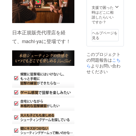
支援で困った
時はどこに相
談したらいい
ですか？
日本正規販売代理店を経
ヘルプページを
見る
て、machi-yaに登場です！
このプロジェクト
の問題報告は
こち
ら
よりお問い合わ
せください