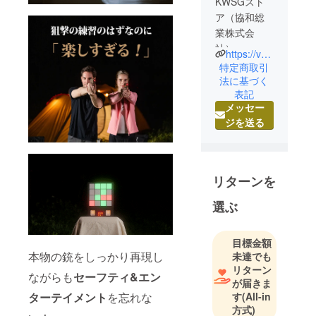
KWSGスト
ア（協和総
業株式会
社）
https://varishot2.kwsg2023.com/
特定商取引
私たちは独
法に基づく
表記
自の経験と
メッセー
ノウハウを
ジを送る
活用して世
界中の『良
いモノ』を
皆さまにご
リターンを
紹介し、み
んなで昨日
選ぶ
より１％成
長する幸せ
目標金額
をシェアし
本物の銃をしっかり再現し
未達でも
てもらいた
リターン
ながらも
セーフティ&エン
いと思って
が届きま
す
(All-in
ターテイメント
を忘れな
活動してお
方式)
ります。