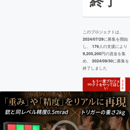
終了
このプロジェクトは、
2024/07/29
に募集を開始
し、
176
人の支援により
9,205,200
円の資金を集
め、
2024/09/30
に募集を
終了しました
もう一度プロジェ
3
クトをやってほし
2
い
6