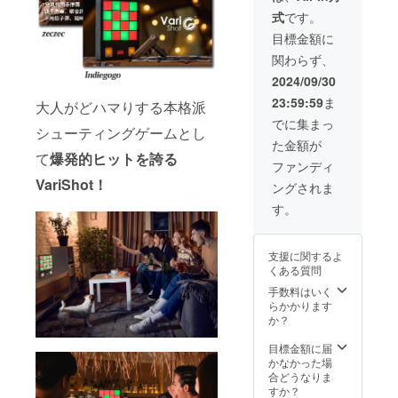
ya割
式
です。
【￥56,
720】
目標金額に
(税込) --
関わらず、
-----------
-----------
2024/09/30
※ 割引
23:59:59
ま
大人がどハマりする本格派
率は一
般販売
でに集まっ
シューティングゲームとし
予定価
た金額が
格に送
て
爆発的ヒットを誇る
料を含
ファンディ
む合計
VariShot！
ングされま
金額に
対する
す。
もので
す。
支援に関するよ
くある質問
手数料はいく
らかかります
か？
目標金額に届
かなかった場
合どうなりま
すか？