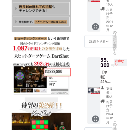
tセット
】 ↓↓↓
10人
×１ --
machi-
お届
-----------
ya割
け予
-----------
【￥10,
定：
一般販
2024
880】
年12
売予定
(税込) --
こ
月
価格
-----------
の
リ
【￥70,
-----------
タ
ー
900】
※ 割引
ン
詳細を見る
を
(税込)
率は一
選
択
↓↓↓
般販売
す
る
【￥17,
予定価
55,
016
格に送
在庫な
OFF!!!
302
料を含
し
円
】 ↓↓↓
む合計
【早
超早割
金額に
割】
【￥53,
対する
22％OF
884】
もので
F
(税込) --
す。
支援
VariSho
-----------
者：
tセット
-----------
50人
×１ --
※ 割引
お届
-----------
率は一
け予
-----------
般販売
定：
一般販
2024
予定価
年12
売予定
格に送
こ
月
価格
料を含
の
リ
【￥70,
む合計
タ