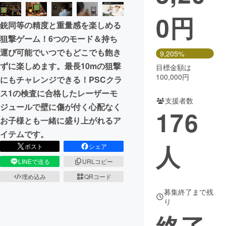
0
円
まちづくり・地域活性化
銃同等の精度と重量感を楽しめる
狙撃ゲーム！6つのモード＆持ち
CAMPFIRE for Social Good
CAMPFIRE Creation
運び可能でいつでもどこでも飽き
9,205%
CAMPFIREふるさと納税
machi-ya
コミュニティ
ずに楽しめます。最長10mの狙撃
目標金額は
100,000円
にもチャレンジできる！PSCクラ
ス1の検査に合格したレーザーモ
支援者数
ジュールで壁に傷が付く心配なく
176
お子様とも一緒に盛り上がれるア
イテムです。
人
ポスト
シェア
LINEで送る
URLコピー
埋め込み
QRコード
募集終了まで残
り