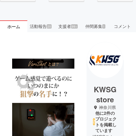
活動報告
支援者
仲間募集
コメント
ホーム
20
99+
1
KWSG
store
神奈川県
他に2件の
プロジェク
トを掲載し
ています