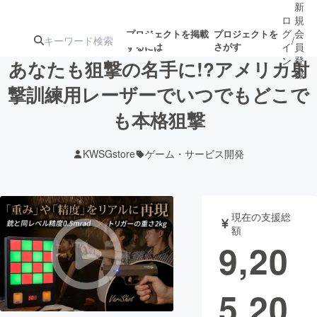
新
ロ
規
グ
会
プロジェクトを掲載
プロジェクトを
/
するには
さがす
イ
員
ン
登
あなたも狙撃の名手に!?アメリカ射
録
撃訓練用レーザーでいつでもどこで
も本格狙撃
人気のプロ
注目のリ
注目の新着プロ
募集終了が近いプ
もうすぐ公開
ジェクト
ターン
ジェクト
ロジェクト
されます
KWSGstore
ゲーム・サービス開発
アート・写真
音楽
現在の支援総
テクノロジー・ガジェット
ゲーム・サ
額
9,20
映像・映画
書籍・雑誌
5,20
ビジネス・起業
チャレンジ