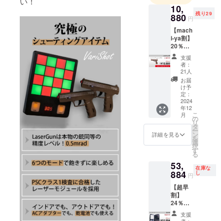
い！
10,
残り29
880
円
【mach
i-ya割】
20％OF
F
支援
LaserG
者：
un
21人
Weight
お届
ed（Var
け予
iShotは
定：
付属し
2024
年12
ていま
こ
月
せん）×
の
リ
１ ----
タ
ー
-----------
ン
詳細を見る
を
---------
選
択
一般販
す
る
売予定
53,
価格
在庫な
【￥13,
884
し
円
600】
【超早
(税込)
割】
↓↓↓
24％OF
【￥2,7
F
20
支援
VariSho
OFF!!!
者：