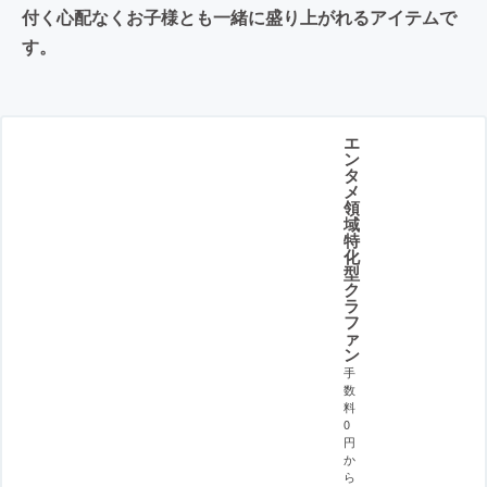
付く心配なくお子様とも一緒に盛り上がれるアイテムで
す。
エ
ン
タ
メ
領
域
特
化
型
ク
ラ
フ
ァ
ン
手
数
料
0
円
か
ら