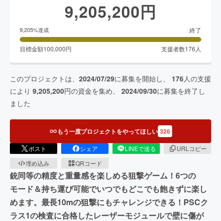
9,205,200
円
終了
9,205
%達成
目標金額
100,000
円
支援者数
176
人
このプロジェクトは、
2024/07/29
に募集を開始し、
176
人の支援
により
9,205,200
円の資金を集め、
2024/09/30
に募集を終了し
ました
もう一度プロジェクトをやってほしい
326
ポスト
シェア
LINEで送る
URLコピー
埋め込み
QRコード
銃同等の精度と重量感を楽しめる狙撃ゲーム！6つの
モード＆持ち運び可能でいつでもどこでも飽きずに楽し
めます。最長10mの狙撃にもチャレンジできる！PSCク
ラス1の検査に合格したレーザーモジュールで壁に傷が