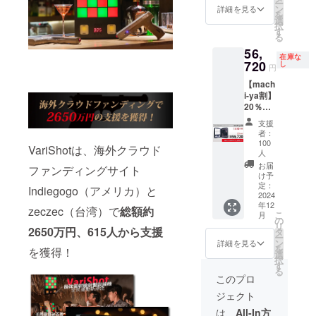
ー
900】
金額に
ン
詳細を見る
を
(税込)
対する
選
択
↓↓↓
もので
す
る
【￥15,
す。
56,
598
在庫な
OFF!!!
720
し
円
】 ↓↓↓
【mach
早割
i-ya割】
【￥55,
20％OF
302】
F
(税込) --
支援
VariSho
-----------
者：
tセット
-----------
100
VariShotは、海外クラウド
×１ --
※ 割引
人
-----------
率は一
お届
ファンディングサイト
-----------
般販売
け予
一般販
定：
予定価
Indiegogo（アメリカ）と
2024
売予定
格に送
年12
価格
zeczec（台湾）で
総額約
料を含
こ
月
【￥70,
の
む合計
リ
2650万円、615人から支援
900】
タ
金額に
ー
(税込)
ン
対する
詳細を見る
を
を獲得！
↓↓↓
選
もので
択
【￥14,
す
す。
る
180
このプロ
OFF!!!
ジェクト
】 ↓↓↓
machi-
は、
All-In方