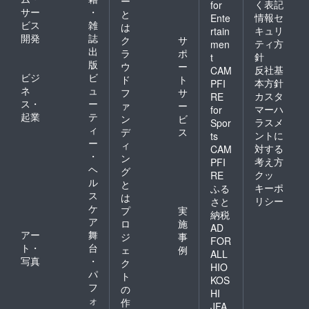
ー
台の一
に！エ
前を掲
く表記
for
サー
・
員に！
キスト
示：
と
情報セ
Ente
エキス
ラ体験
「備考
ビス
雑
は
キュリ
rtain
トラ体
(どちら
欄」に
開発
誌
ク
サ
ティ方
men
験」は
かの作
掲示す
出
ラ
ポ
８月公
品に出
る支援
針
t
版
ウ
ー
演時の
演いた
者様の
反社基
CAM
ビジ
ビ
お届け
だけま
お名前
ド
ト
本方針
PFI
とな
す。詳
を記載
ネ
ュ
フ
サ
カスタ
RE
り、そ
細は後
くださ
ス・
ー
ァ
ー
マーハ
for
れ以外
日メー
い ●プ
起業
テ
ン
ビ
ラスメ
は10月
ルで連
ラチナ
Spor
ィ
デ
ス
以降の
絡しま
サポー
ントに
ts
ー
お届け
す) ●全
ターと
ィ
対する
CAM
予定で
公演の
して公
・
ン
考え方
PFI
す。
観劇
演時に
ヘ
グ
クッ
RE
PASS
お名前
ル
と
キーポ
ふる
(良席保
を読み
ス
は
証)
上げる
リシー
さと
ケ
プ
実
※「HP
(会場内
納税
ア
と会場
に掲示
ロ
施
AD
内にお
したお
アー
舞
ジ
事
FOR
名前を
名前) ●
ト・
台
ェ
例
ALL
掲示」
プラチ
写真
・
ク
「ゴー
ナサ
HIO
パ
ト
ルドサ
ポー
KOS
フ
ポー
ターと
の
HI
ターと
して配
ォ
作
JFA