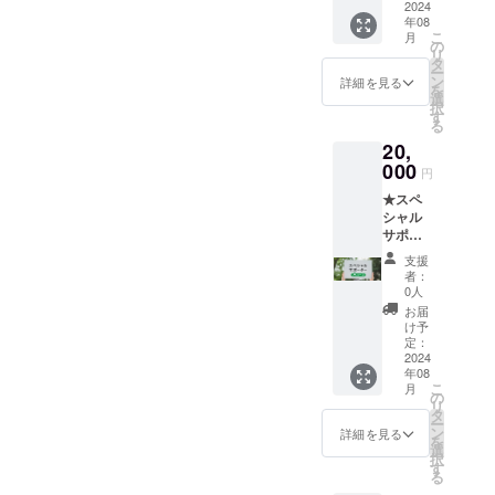
キン
2024
メー
か牛精
年08
2024”
ル：視
肉販売
こ
月
と名入
聴URL
の
所内) 営
リ
れ。て
送付) ●
タ
業時
ー
ぬぐい
オンラ
ン
詳細を見る
間：
を
サイズ
インに
選
木・金
択
90cm×
よる公
す
曜日
る
30cm）
演映像
11:30~
20,
在庫に
の視聴
14:30(L
よりデ
000
(約75分
.O14:00
円
ザイン
／メー
)都合に
★スペ
が変更
ル：視
より休
シャル
になる
聴URL
みにな
サポー
場合が
送付。
る場合
ターと
ござい
期間限
があり
支援
して公
ます。
定配
者：
ます。
演時に
★HPと
信：
0人
営業情
お名前
会場内
2024年
お届
報は
を読み
にお名
10月1日
け予
SNSを
上げる
前を掲
定：
~12月
ご覧く
(会場内
2024
示：備
31日) ●
ださい
年08
に掲示
考欄に
稽古
（X：
こ
月
したお
掲示す
の
場‟裏″
@spice
リ
名前)
る支援
タ
日誌
125akk
ー
ーーー
者様の
ン
(メー
詳細を見る
y、
を
ーー ●
お名前
選
ル：
instagr
択
アッ
を記載
す
WEBサ
am：
る
キー、
くださ
イトの
@spice