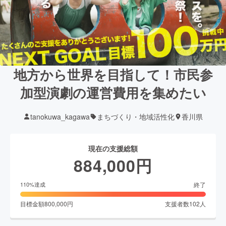
地方から世界を目指して！市民参
加型演劇の運営費用を集めたい
tanokuwa_kagawa
まちづくり・地域活性化
香川県
現在の支援総額
884,000
円
終了
110
%達成
目標金額
800,000
円
支援者数
102
人