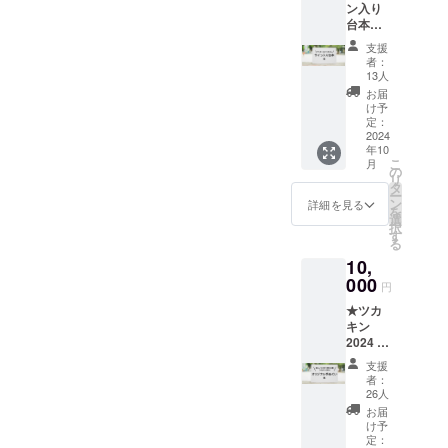
ン入り
セージ
●オンラ
結成しまし
台本
(メール)
インに
た。
(アッ
●オンラ
よる公
支援
キー、
インに
演映像
者：
こっ
よる公
の視聴
13人
主宰：嶋尾
ちゃ
演映像
(約75分
お届
明奈
ん)：宛
の視聴
／メー
け予
名をご
(約75分
定：
クラウド
ル：視
希望の
2024
／メー
聴URL
ファンディ
年10
際は
ル：視
送付。
こ
月
ング担当：
「備考
聴URL
の
期間限
リ
欄」に
送付。
タ
定配
廣田琴美
ー
お名前
期間限
ン
信：
詳細を見る
を
を記載
定配
選
2024年
択
くださ
信：
す
10月1日
る
い
2024年
~12月
10,
ーーー
10月1日
31日)
ーー ●
000
~12月
【SPIC
円
アッ
31日)
E125】
★ツカ
キー、
所在
キン
こっ
地：東
2024 オ
ちゃん
京都渋
リジナ
からの
谷区広
支援
ル手ぬ
御礼
尾1-15-
者：
ぐい(画
メッ
26人
2 エビ
像のて
セージ
ストメ
お届
ぬぐい
動画(約
け予
キチビ
に“ツカ
3分／
定：
ルB1(あ