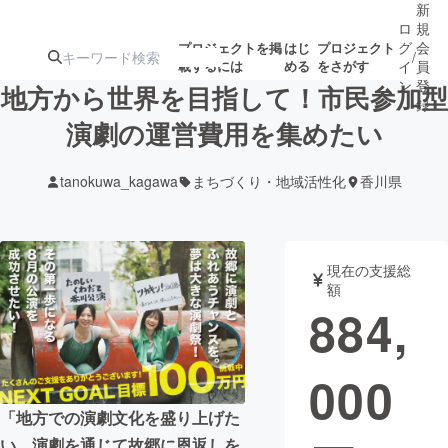
新
ロ
規
グ
会
プロジェクトを掲
はじ
プロジェクト
/
載するには
める
をさがす
イ
員
ン
登
地方から世界を目指して！市民参加型
録
演劇の運営費用を集めたい
人気のプロ
注目のリ
注目の新着プロ
募集終了が近いプ
もうすぐ公開
tanokuwa_kagawa
まちづくり・地域活性化
香川県
ジェクト
ターン
ジェクト
ロジェクト
されます
アート・写真
音楽
現在の支援総
額
884,
テクノロジー・ガジェット
ゲーム・サ
000
映像・映画
書籍・雑誌
「地方での演劇文化を盛り上げた
ビジネス・起業
チャレンジ
い。演劇を通じて故郷に恩返しを