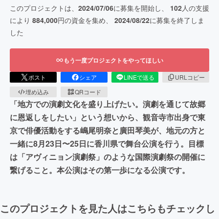
このプロジェクトは、
2024/07/06
に募集を開始し、
102
人の支援
により
884,000
円の資金を集め、
2024/08/22
に募集を終了しま
した
もう一度プロジェクトをやってほしい
ポスト
シェア
LINEで送る
URLコピー
埋め込み
QRコード
「地方での演劇文化を盛り上げたい。演劇を通じて故郷
に恩返しをしたい」という想いから、観音寺市出身で東
京で俳優活動をする嶋尾明奈と廣田琴美が、地元の方と
一緒に8月23日〜25日に香川県で舞台公演を行う。目標
は「アヴィニョン演劇祭」のような国際演劇祭の開催に
繋げること。本公演はその第一歩になる公演です。
このプロジェクトを見た人はこちらもチェックし