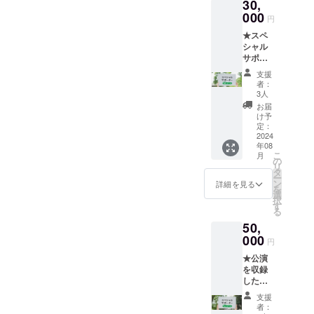
30,
こっ
い 【掲
非公開
125、
ちゃん
000
示期
ページ
円
facebo
からの
間】
閲覧用
ok：＠
★スペ
御礼
HP：
URLを
Spice１
シャル
メッ
ページ
送付)
２５)
サポー
セージ
が存続
ターと
動画(約
する限
支援
して配
3分／
り／会
者：
信映像
メー
場内：8
3人
のエン
ル：視
月23日
お届
ドロー
聴URL
＠古木
け予
ルにお
送付) ●
定：
里庫、
名前を
2024
オンラ
24日＠
年08
掲載
インに
かまぼ
こ
月
ーーー
よる公
の
こ音楽
リ
ーー ●
演映像
タ
堂、25
ー
アッ
の視聴
ン
日＠古
詳細を見る
を
キー、
(約75分
選
木里庫
択
こっ
／メー
す
ーーー
る
ちゃん
ル：視
ーー ●
50,
からの
聴URL
アッ
御礼
000
送付。
キー、
円
メッ
期間限
こっ
★公演
セージ
定配
ちゃん
を収録
動画(約
信：
からの
した
3分／
2024年
御礼
DVD(1
メー
10月1日
メッ
支援
枚) ★あ
ル：視
~12月
セージ
者：