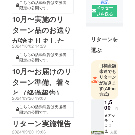
表記
こちらの活動報告は支援者
タッフを大募集」いたしま
を離れ、演
メッセー
限定の公開です。
す!! 【出演者ワークショップ
劇の道に進
ジを送る
10月〜実施のリ
む。東京で
オーディション】日時：
舞台や映像
ターン品のお送り
2025年4月13日(日)13:00〜
現場の経験
14:30会場：観音寺市大野原
を重ねなが
リターンを
が始まりました
ら、面白い
中央集会場 (香川県観音寺市
2024/10/02 14:29
選ぶ
と感じる企
大野原町大野原1349番地)対
こちらの活動報告は支援者
画を自らプ
限定の公開です。
象：香川県在住の18歳以上
ロデュース
目標金額
10月〜お届けのリ
の方(演技未経験OK！)参加
未達でも
し実現する
リターン
「たのしい
料：無料(会場までの交通費
ターン準備、着々
が届きま
くわだて」
は自己負担)持ち物：筆記用
す
(All-in
と（経過報告）
をスタート
方式)
具、ワクワクした気持ち申
2024/09/20 19:08
させた。
1,5
込み：右記の応募フォーム
こちらの活動報告は支援者
00
円
香川県は西
限定の公開です。
より：https://x.gd/FHoNn締
★アッ
讃エリア、
キー、
リターン実施報告
切り：2025年4月6日(日)※ス
観音寺市に
こっ
タッフご希望の方は、オー
ちゃん
生まれた廣
2024/09/20 19:06
支援
からの