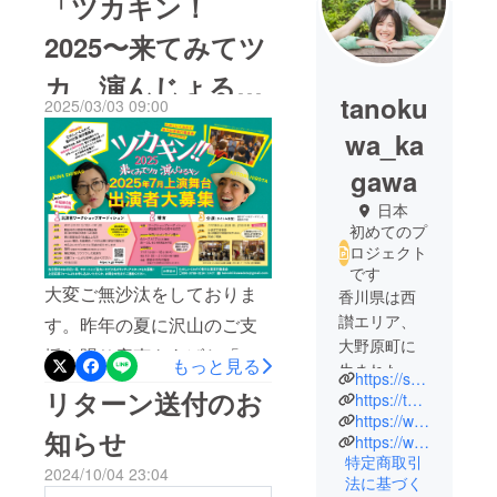
「ツカキン！
2025〜来てみてツ
カ、演んじょるキ
tanoku
2025/03/03 09:00
ン」上演決定！出
wa_ka
演者・スタッフ募
gawa
集！
日本
初めてのプ
ロジェクト
です
大変ご無沙汰をしておりま
香川県は西
讃エリア、
す。昨年の夏に沢山のご支
大野原町に
援を賜り産声をあげた「ツ
もっと見る
生まれた嶋
https://shimaoakina.wixsite.com/tanoshiikuwadate/tanokuwakagawa
カキン！2024」・・・ 今年
尾明奈(アッ
リターン送付のお
https://twitter.com/tanosiikuwadate
の夏も故郷 香川県にて「ツ
キー)は、観
https://www.instagram.com/tanoshiikuwadate
知らせ
https://www.facebook.com/tanoshiikuwadate
音寺第一高
カキン！2025」を上演‼︎それ
特定商取引
等学校 卒業
2024/10/04 23:04
に伴い今回も「出演者とス
法に基づく
後に香川県