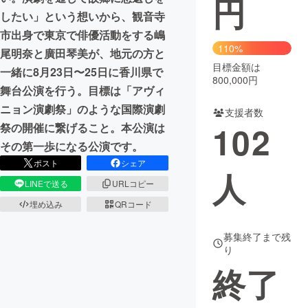
円
したい」という想いから、観音寺
まちづくり・地域活性化
市出身で東京で俳優活動をする嶋
110%
尾明奈と廣田琴美が、地元の方と
目標金額は
CAMPFIRE for Social Good
CAMPFIRE Creation
一緒に8月23日〜25日に香川県で
800,000円
CAMPFIREふるさと納税
machi-ya
コミュニティ
舞台公演を行う。目標は「アヴィ
ニョン演劇祭」のような国際演劇
支援者数
102
祭の開催に繋げること。本公演は
その第一歩になる公演です。
ポスト
シェア
人
LINEで送る
URLコピー
埋め込み
QRコード
募集終了まで残
り
終了