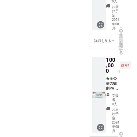
なたも
聴URL
31日) ●
0人
動画
舞台の
送付) ●
稽古
（約3分
お届
一員
オンラ
場‟裏″
け予
／メー
に！エ
インに
定：
日誌
ル：視
キスト
2024
よる公
(メー
聴URL
年08
ラ体験
演映像
ル：
送付）
こ
月
(どちら
の視聴
の
WEBサ
●オンラ
リ
かの作
(約75分
タ
イトの
インに
ー
品に出
／メー
ン
非公開
詳細を見る
よる公
を
演いた
ル：視
選
ページ
演映像
択
だけま
聴URL
す
閲覧用
の視聴
る
す。詳
送付。
URLを
（約75
100
細は後
期間限
送付) ●
分：
日メー
,00
定配
サイン
メー
残り8
ルにて
信：
0
入り台
ル：視
円
連絡し
2024年
本(アッ
聴URL
ます)
★全公
10月1日
キー、
送付。
ーーー
演の観
~12月
こっ
期間限
ーー ●
劇PASS
31日) ●
ちゃ
定配
アッ
(良席保
稽古
ん)：宛
信：
支援
キー、
証)
場‟裏″
名をご
2024年
者：
こっ
★WS参
日誌
希望の
0人
10月1日
ちゃん
加(2024
(メー
際は
~12月
お届
からの
年10月
ル：
「備考
け予
31日）
御礼
頃に香
WEBサ
定：
欄」に
●稽古
メッ
川県内
2024
イトの
お名前
場‟裏″
年08
セージ
で実施
非公開
を記載
日誌
こ
月
動画
予定。
ページ
の
くださ
（メー
リ