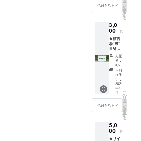
た。
ー
な目標に向かって、コツコ
す。
ン
詳細を見る
を
メール
選
ツではありますが歩みを進
択
「演劇を通
で送付
す
る
するラ
めてまいります。今年もど
して故郷に
3,0
ンチチ
恩返しをし
ケット
00
うぞよろしくお願いいたし
円
を店頭
たいと願
ます！たのしいくわだて香
★稽古
にてご
う、同じ高
場‟裏″
提示く
川公演実行委員会嶋尾明
校の同窓
日誌
ださ
(メー
い。有
生」
奈、廣田琴美
支援
ル：
効期
者：
東京で出
WEBサ
限：発
3人
イトの
会った2つの
行日
お届
非公開
~2024
け予
共通点を持
ページ
年12月
定：
つ二人が、
閲覧用
2024
31日)
年10
URL送
ーーー
香川県で新
こ
月
付)
ーー ●
の
しい出会い
リ
ーーー
アッ
タ
ー
と舞台公演
ーー ●
キー、
ン
詳細を見る
を
アッ
こっ
選
を目指すべ
択
キー、
ちゃん
す
る
く「たのし
こっ
からの
5,0
ちゃん
いくわだて
御礼
からの
00
メッ
円
香川公演」
御礼
セージ
ユニットを
★サイ
メッ
(メール)