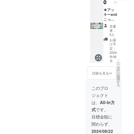
イトの
分／
泊交通
2024”
0
前を掲
名前を
円
非公開
メー
費を頂
と名入
示：備
掲示」
ページ
ル：視
戴しま
★アッ
れ。て
考欄に
は８月
閲覧用
聴URL
す。公
キーand
ぬぐい
掲示す
公演時
URLを
送付。
序良俗
こっ
サイズ
る支援
のお届
送付) ●
期間限
に反す
ちゃん
90cm×
者様の
けとな
支援
サイン
定配
る内容
が支援
30cm)
お名前
り、そ
者：
入り台
信：
はお請
者様の
在庫に
を記載
0人
れ以外
本(アッ
2024年
けでき
PR大使
よりデ
くださ
は10月
お届
キー、
10月1日
ませ
として
ザイン
い 【掲
け予
以降の
こっ
~12月
ん。
活動(1
が変更
定：
示期
お届け
ちゃ
31日) ●
ーーー
年間)※
2024
になる
間】
予定で
年08
ん)：宛
稽古
ーー ●
内容は
場合が
HP：
す。
こ
月
名をご
場‟裏″
アッ
追って
ござい
の
ページ
リ
希望の
日誌
キー、
ご相
ます。
タ
が存続
ー
際は
(メー
こっ
談。関
●HPと
ン
する限
詳細を見る
を
「備考
ル：
ちゃん
東エリ
会場内
選
り／会
択
欄」に
WEBサ
からの
ア以外
にお名
す
場内：8
る
お名前
イトの
御礼
に伺う
前を掲
月23日
このプロ
を記載
非公開
メッ
際は、
示：
＠古木
ジェクト
くださ
ページ
セージ
別途宿
「備考
里庫、
い ●ツ
閲覧用
動画(約
泊交通
欄」に
24日＠
は、
All-In方
カキン
URLを
3分／
費を頂
掲示す
かまぼ
式
です。
2024 オ
送付) ●
メー
戴しま
る支援
こ音楽
リジナ
サイン
ル：視
す。公
者様の
堂、25
目標金額に
ル手ぬ
入り台
聴URL
序良俗
お名前
日＠古
関わらず、
ぐい(画
本(アッ
送付) ●
に反す
を記載
木里庫
像のて
キー、
オンラ
る内容
くださ
※「HP
2024/08/22