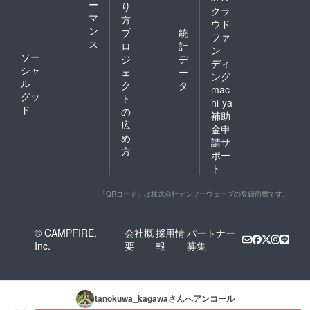
して公
信映像
ー
り
クラ
演時に
のエン
マ
方
お名前
ドロー
ウド
ン
プ
統
を読み
ルにお
ファ
ス
上げ
名前を
ロ
計
ン
る」
掲載(会
ソー
ジ
デ
ディ
「あな
場内に
シャ
ェ
ー
ング
たも舞
掲示し
ル
ク
タ
mac
台の一
たお名
グッ
ト
員に！
前) 【掲
hi-ya
ド
の
エキス
示期
補助
トラ体
間】
広
金申
験」
HP：
め
請サ
「全公
ページ
方
ポー
演の観
が存続
劇PASS
する限
ト
(良席保
り／会
証）」
場内：8
「QRコード」は株式会社デンソーウェーブの登録商標です。
は８月
月23日
公演時
＠古木
のお届
里庫、
© CAMPFIRE,
会社概
採用情
パートナー
けとな
24日＠
り、そ
かまぼ
Inc.
要
報
募集
れ以外
こ音楽
は10月
堂、25
以降の
日＠古
お届け
木里庫
tanokuwa_kagawa
さんへアンコール
予定で
／配信