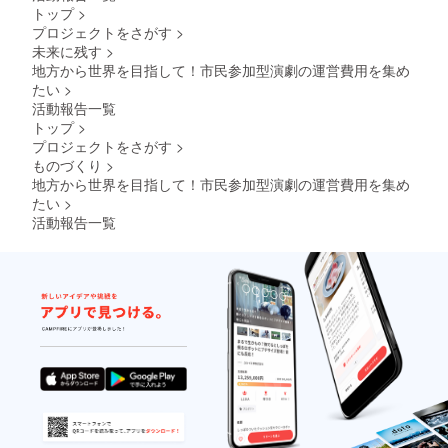
場内に
お名前
ぬぐい
こっ
れ以外
トップ
>
掲示し
を読み
サイズ
ちゃん
は10月
プロジェクトをさがす
>
たお名
上げる
90cm×
からの
以降の
前) 【掲
(会場内
30cm）
御礼
未来に残す
>
お届け
示期
に掲示
在庫に
メッ
予定で
地方から世界を目指して！市民参加型演劇の運営費用を集め
間】
したお
よりデ
セージ
す。
たい
>
HP：
名前) ●
ザイン
動画(約
活動報告一覧
ページ
オフィ
が変更
3分／
トップ
>
が存続
シャル
になる
メー
する限
サポー
場合が
ル：視
プロジェクトをさがす
>
り／会
ターと
ござい
聴URL
ものづくり
>
場内：8
して配
ます。
送付) ●
地方から世界を目指して！市民参加型演劇の運営費用を集め
月23日
信映像
●HPと
オンラ
たい
>
＠古木
のエン
会場内
インに
活動報告一覧
里庫、
ドロー
にお名
よる公
24日＠
ルにお
前を掲
演映像
かまぼ
名前を
示：
の視聴
こ音楽
掲載(会
「備考
(約75分
堂、25
場内に
欄」に
／メー
日＠古
掲示し
掲示す
ル：視
木里庫
たお名
る支援
聴URL
／配信
前) 【掲
者様の
送付。
映像：
示期
お名前
期間限
映像が
間】
を記載
定配
存続す
HP：
くださ
信：
る限り
ページ
い ●
2024年
※「HP
が存続
ゴール
10月1日
と会場
する限
ドサ
~12月