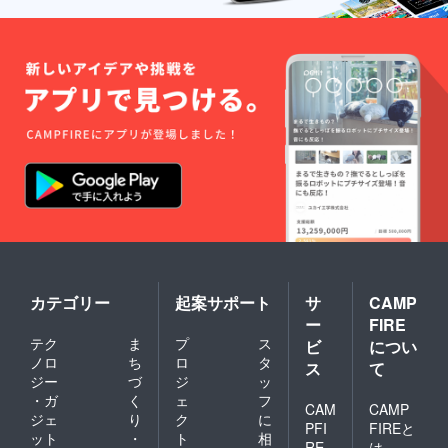
内にお
り／会
ポー
31日) ●
名前を
場内：8
ターと
稽古
掲示」
月23日
して公
場‟裏″
「スペ
＠古木
演時に
日誌
シャル
里庫、
お名前
(メー
サポー
24日＠
を読み
ル：
ターと
かまぼ
上げる
WEBサ
して公
こ音楽
(会場内
イトの
演時に
堂、25
に掲示
非公開
お名前
日＠古
したお
ページ
を読み
木里庫
名前) ●
閲覧用
上げ
／配信
ゴール
URLを
る」は
映像：
ドサ
送付) ●
８月公
映像が
ポー
サイン
演時の
存続す
ターと
入り台
お届け
る限り
して配
本(アッ
とな
●公演を
信映像
キー、
り、そ
収録し
のエン
こっ
れ以外
た
ドロー
ちゃ
カテゴリー
起案サポート
サ
CAMP
は10月
DVD(1
ルにお
ん)：宛
以降の
枚） ●
名前を
名をご
ー
FIRE
お届け
あなた
掲載(会
希望の
テク
ま
プ
ス
ビ
につい
予定で
も舞台
場内に
際は
ノロ
ち
ロ
タ
ス
て
す。
の一員
掲示し
「備考
ジー
づ
ジ
ッ
に！エ
たお名
欄」に
・ガ
く
ェ
フ
キスト
前) 【掲
お名前
CAM
CAMP
ラ体験
示期
を記載
ジェ
り
ク
に
PFI
FIREと
(どちら
間】
くださ
ット
・
ト
相
RE
は