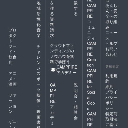
かの作
HP：
い ●ツ
地
を
談
品に出
ページ
カキン
CAM
あんし
域
作
す
演いた
が存続
2024 オ
PFI
ん・安
活
る
る
だけま
する限
リジナ
RE
全への
す。詳
り／会
ル手ぬ
性
資
コ
取り組
細は後
場内：8
ぐい(画
化
料
ミュ
み
日メー
月23日
像のて
プロ
音
請
ニ
ニュー
ルにて
＠古木
ぬぐい
ダク
楽
求
連絡し
里庫、
に“ツカ
ティ
ス
ト
ます)
24日＠
キン
CAM
ヘルプ
クラウドファ
フー
チ
※「HP
かまぼ
2024”
PFI
お問い
ンディングの
と会場
こ音楽
と名入
ド・
ャ
RE
合わせ
内にお
堂、25
れ。て
ノウハウを無
飲食
レ
Crea
名前を
日＠古
ぬぐい
料で学ぼう
店
ン
掲示」
木里庫
サイズ
tion
各種規定
CAMPFIRE
ジ
「オ
／配信
90cm×
CAM
アカデミー
アニ
ス
フィ
映像：
30cm)
利用規
PFI
シャル
映像が
在庫に
メ・
ポ
約
RE
サポー
存続す
よりデ
漫画
ー
CA
説
細則
for
ターと
る限り
ザイン
ツ
MP
明
プライ
して公
●公演を
が変更
Soci
ファ
映
FI
会
演時に
収録し
になる
バシー
al
ッ
像
お名前
た
場合が
RE
・
ポリ
Goo
を読み
DVD(1
ござい
ショ
・
ア
相
シー
d
上げ
枚) ●あ
ます。
ン
映
カ
談
特定商
CAM
る」
なたも
●HPと
画
デ
会
取引法
PFI
「あな
舞台の
会場内
ゲー
書
ミ
たも舞
一員
にお名
に基づ
RE
ム・
籍