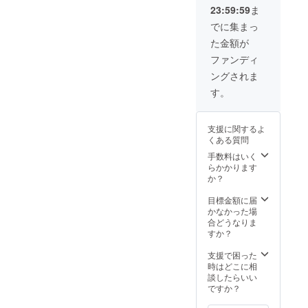
ぬぐい
こっ
インに
はお請
い ●ス
と会場
23:59:59
ま
に“ツカ
ちゃ
よる公
けでき
ペシャ
内にお
キン
ん)：宛
演映像
ませ
ルサ
名前を
でに集まっ
2024”
名をご
の視聴
ん。 ★
ポー
掲示」
た金額が
と名入
希望の
(約75分
支援者
ターと
は８月
れ。て
際は
／メー
様限定
して公
公演時
ファンディ
ぬぐい
「備考
ル：視
のWSを
演時に
のお届
ングされま
サイズ
欄」に
聴URL
企画開
お名前
けとな
90cm×
お名前
送付。
催(1回)
を読み
り、そ
す。
30cm)
を記載
期間限
・日
上げる
れ以外
在庫に
くださ
定配
時：
(会場内
は10月
よりデ
い ●ツ
信：
2024年
に掲示
以降の
支援に関するよ
ザイン
カキン
2024年
10月～
したお
お届け
くある質問
が変更
2024 オ
10月1日
2025年
名前)
予定で
になる
リジナ
~12月
3月で1
【掲示
手数料はいく
す。
場合が
ル手ぬ
31日) ●
日間(2
期間】
らかかります
ござい
ぐい(画
稽古
時間程
HP：
か？
ます。
像のて
場‟裏″
度) ・場
ページ
●HPと
ぬぐい
日誌
所：支
が存続
目標金額に届
会場内
に“ツカ
(メー
援者様
する限
かなかった場
にお名
キン
ル：
の近隣
り／会
合どうなりま
前を掲
2024”
WEBサ
エリア
場内：8
すか？
示：
と名入
イトの
にて(レ
月23日
「備考
れ。て
非公開
ンタル
＠古木
支援で困った
欄」に
ぬぐい
ページ
スペー
里庫、
時はどこに相
掲示す
サイズ
閲覧用
ス等)※
24日＠
談したらいい
る支援
90cm×
URLを
宿泊交
かまぼ
ですか？
者様の
30cm)
送付) ●
通費は
こ音楽