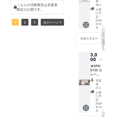
者：
田琴美(こっ
ディションを受けていただ
御礼
こちらの活動報告は支援者
36人
ちゃん)は、
メッ
限定の公開です。
お届
く必要はありません今年
セージ
け予
観音寺第一
(メール)
定：
は、観音寺市で60年目とな
高等学校 卒
★オン
2024
1
2
3
次のページ
年10
る夏の風物詩「銭形まつ
ライン
業後に香川
こ
月
による
の
県を離れ、
リ
り」をテーマにした物語を
公演映
タ
ー
演劇と関る
像の視
ン
詳細を見る
企画！演技経験がある方も
を
聴(約75
選
ことなく会
択
分／
す
無い方も、出演希望の方も
社員とな
る
メー
3,0
スタッフ希望の方も、メガ
る。退職後
ル：視
聴URL
00
に一念発起
円
ネっこ嶋尾明奈と、白ハッ
送付。
して芝居の
★SPIC
期間限
トお髭の廣田琴美に興味を
E125 カ
定配
道に進みそ
レーラ
信：
持ってくださった方もどな
の面白さに
ンチチ
2024年
支援
触れるうち
ケット
た様もお気軽に奮ってご参
10月1日
者：
(東京の
~12月
21人
に、演劇に
加ください。また、お知り
店舗に
31日)
お届
は人生を豊
て1食分
け予
合いの方にも、こちらのご
のご提
かにする可
定：
供。交
2024
案内をご紹介・シェアくだ
能性がある
年10
通費は
こ
月
と確信し
自費と
さったら嬉しいです。大き
の
リ
なりま
タ