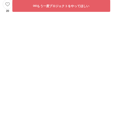
す。
映像：
映像が
もう一度プロジェクトをやってほしい
存続す
20
る限り
●公演を
収録し
た
DVD(1
枚） ●
あなた
も舞台
の一員
に！エ
キスト
ラ体験
(どちら
かの作
品に出
演いた
だけま
す。詳
細は後
日メー
ルで連
絡しま
す) ●全
公演の
観劇