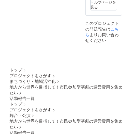
お名前
在庫に
サイン
場所等
堂、25
ヘルプページを
を記載
よりデ
入り台
の決定
日＠古
見る
くださ
ザイン
本(アッ
後ご相
木里庫
い ●ス
が変更
キー、
談とな
／配信
ペシャ
になる
こっ
ります
映像：
このプロジェクト
ルサ
場合が
ちゃ
・開催
映像が
の問題報告は
こち
ポー
ござい
ん）：
概要：
存続す
ターと
ます。
宛名を
参加人
ら
よりお問い合わ
る限り
して公
●HPと
ご希望
数や内
※「HP
せください
演時に
会場内
の際は
容は、
と会場
お名前
にお名
「備考
支援者
内にお
を読み
前を掲
欄」に
様とご
名前を
上げる
示：
お名前
相談の
掲示」
(会場内
「備考
を記載
上、調
「スペ
に掲示
欄」に
くださ
整しま
シャル
トップ
>
したお
掲示す
い ●ツ
す。 ・
サポー
プロジェクトをさがす
>
名前) ●
る支援
カキン
支援者
ターと
まちづくり・地域活性化
>
スペ
者様の
2024 オ
様との
して公
シャル
お名前
リジナ
連絡方
地方から世界を目指して！市民参加型演劇の運営費用を集め
演時に
サポー
を記載
ル手ぬ
法：
お名前
たい
>
ターと
くださ
ぐい(画
メール
を読み
活動報告一覧
して配
い ●オ
像のて
で連絡
上げ
トップ
>
信映像
フィ
ぬぐい
しま
る」は
プロジェクトをさがす
>
のエン
シャル
に“ツカ
す。
８月公
舞台・公演
>
ドロー
サポー
キン
ーーー
演時の
ルにお
ターと
2024”
ーー ●
お届け
地方から世界を目指して！市民参加型演劇の運営費用を集め
名前を
して公
と名入
アッ
とな
たい
>
掲載(会
演時に
れ。て
キー、
り、そ
活動報告一覧