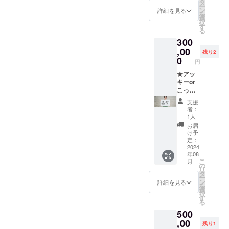
（約3分
会場ま
閲覧用
タ
い ●ツ
ル：
ー
／メー
での交
URLを
ン
カキン
詳細を見る
WEBサ
を
ル：視
通費は
送付) ●
選
2024 オ
イトの
択
聴URL
ご負担
サイン
す
リジナ
非公開
る
送付）
くださ
入り台
ル手ぬ
ページ
300
●オンラ
い)
本(アッ
ぐい(画
閲覧用
インに
ーーー
,00
キー、
像のて
URLを
残り2
よる公
ーー ●
こっ
0
ぬぐい
送付）
円
演映像
アッ
ちゃ
に“ツカ
●サイン
の視聴
キー、
★アッ
ん)：宛
キン
入り台
(約75分
こっ
キーor
名をご
2024”
本
／メー
ちゃん
こっ
希望の
と名入
（アッ
ル：視
からの
ちゃん
際は
れ。て
キー、
支援
聴URL
御礼
が支援
「備考
ぬぐい
こっ
者：
送付。
メッ
者様の
欄」に
サイズ
1人
ちゃ
期間限
セージ
PR大使
お名前
90cm×
ん）：
お届
定配
動画
として
を記載
30cm)
け予
宛名を
信：
（約3分
活動(1
くださ
定：
在庫に
ご希望
2024年
／メー
年間)※
2024
い ●ツ
よりデ
の際は
年08
10月1日
ル：視
内容は
カキン
ザイン
「備考
こ
月
~12月
聴URL
追って
2024 オ
の
が変更
欄」に
リ
31日) ●
送付) ●
ご相
リジナ
タ
になる
お名前
ー
稽古
オンラ
談。関
ル手ぬ
ン
場合が
詳細を見る
を記載
を
場‟裏″
インに
東エリ
ぐい(画
選
ござい
くださ
択
日誌
よる公
ア以外
像のて
す
ます。
い
る
(メー
演映像
に伺う
ぬぐい
●HPと
※「HP
500
ル：
の視聴
際は、
に“ツカ
会場内
と会場
WEBサ
（約75
別途宿
,00
キン
にお名
内にお
残り1