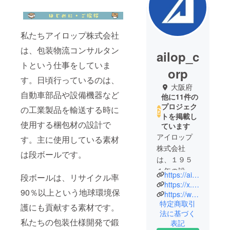
私たちアイロップ株式会社
は、包装物流コンサルタン
ailop_c
トという仕事をしていま
orp
す。日頃行っているのは、
大阪府
自動車部品や設備機器など
他に11件の
プロジェク
の工業製品を輸送する時に
トを掲載し
使用する梱包材の設計で
ています
アイロップ
す。主に使用している素材
株式会社
は段ボールです。
は、１９５
１年の設立
https://ailop.co.jp/
段ボールは、リサイクル率
から７０
https://x.com/AilopCorp
90％以上という地球環境保
年、包装設
https://www.instagram.com/ailop_official/
特定商取引
計を専門に
護にも貢献する素材です。
法に基づく
行う、「包
私たちの包装仕様開発で鍛
表記
装物流コン