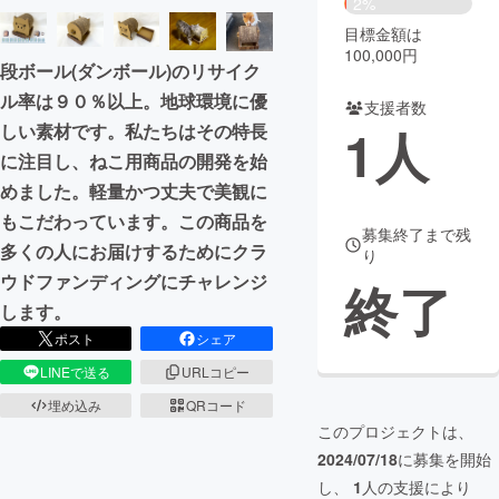
2%
目標金額は
まちづくり・地域活性化
100,000円
段ボール(ダンボール)のリサイク
ル率は９０％以上。地球環境に優
支援者数
CAMPFIRE for Social Good
CAMPFIRE Creation
1
人
しい素材です。私たちはその特長
CAMPFIREふるさと納税
machi-ya
コミュニティ
に注目し、ねこ用商品の開発を始
めました。軽量かつ丈夫で美観に
もこだわっています。この商品を
募集終了まで残
多くの人にお届けするためにクラ
り
ウドファンディングにチャレンジ
終了
します。
ポスト
シェア
LINEで送る
URLコピー
埋め込み
QRコード
このプロジェクトは、
2024/07/18
に募集を開始
し、
1
人の支援により