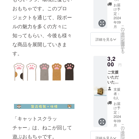
計を得意と
た方に
お届
おもちゃです。このプロ
は、
しておりま
け予
「キャ
定：
す。
ジェクトを通じて、段ボー
ットス
2024
年09
クラッ
ルの魅力を多くの方々に
こ
月
チャー
の
現在は弊社
リ
」をお
タ
知ってもらい、今後も様々
の技術者が
ー
送りし
ン
詳細を見る
を
ます。
中心とな
な商品を展開していきま
選
択
組み上
す
り、工業包
る
す。
げた状
装での経験
3,2
態でお
送りし
00
を活かし
円
ます。
た、段ボー
ご支援
※送料は
いただ
ル家具の開
こちら
いた方
で負担
発を進めて
には、
いたし
支援
います。
「キャ
ます。
者：
ットス
0人
クラッ
お届
従来の包装
チャー
け予
とは異なる
」をお
定：
送りし
2024
「キャットスクラッ
分野への挑
年09
ます。
戦で不慣れ
こ
月
チャー」は、ねこが回して
組み上
の
リ
げた状
な点はあり
タ
ー
遊ぶおもちゃです。
態でお
ン
詳細を見る