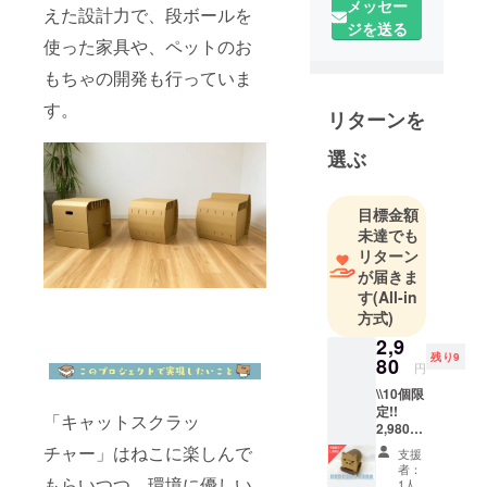
メッセー
えた設計力で、段ボールを
サルタン
ジを送る
ト」の業務
使った家具や、ペットのお
を続けてき
もちゃの開発も行っていま
ました。
す。
特に工業包
リターンを
装と呼ばれ
選ぶ
る分野に特
化。家電製
品や自動車
目標金額
部品など工
未達でも
リターン
業製品の梱
が届きま
包用包装資
す
(All-in
材がメイン
方式)
のビジネス
2,9
です。その
残り9
80
円
為、段ボー
\\10個限
ルの特長を
定!!
「キャットスクラッ
活かした軽
2,980
円!!// ご
くて丈夫な
チャー」はねこに楽しんで
支援
支援い
者：
構造物の設
ただい
もらいつつ、環境に優しい
1人