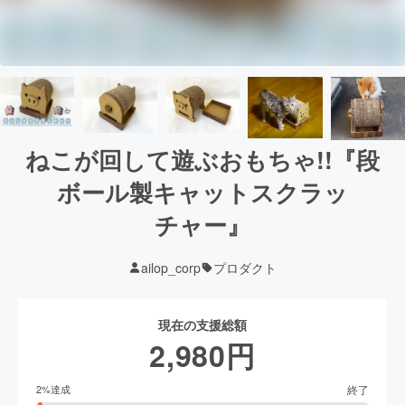
ねこが回して遊ぶおもちゃ!!『段
ボール製キャットスクラッ
チャー』
ailop_corp
プロダクト
現在の支援総額
2,980
円
終了
2
%達成