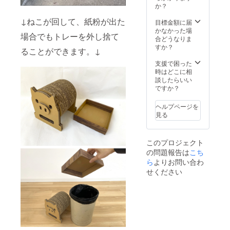
か？
↓ねこが回して、紙粉が出た
目標金額に届
かなかった場
場合でもトレーを外し捨て
合どうなりま
すか？
ることができます。↓
支援で困った
時はどこに相
談したらいい
ですか？
ヘルプページを
見る
このプロジェクト
の問題報告は
こち
ら
よりお問い合わ
せください