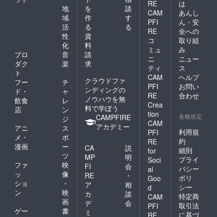
RE
は
地
を
談
CAM
あんし
域
作
す
PFI
ん・安
活
る
る
RE
全への
性
資
コ
取り組
化
料
ミュ
み
プロ
音
請
ニ
ニュー
ダク
楽
求
ティ
ス
ト
CAM
ヘルプ
クラウドファ
フー
チ
PFI
お問い
ンディングの
ド・
ャ
RE
合わせ
ノウハウを無
飲食
レ
Crea
料で学ぼう
店
ン
tion
各種規定
CAMPFIRE
ジ
CAM
アカデミー
アニ
ス
利用規
PFI
メ・
ポ
約
RE
漫画
ー
CA
説
細則
for
ツ
MP
明
プライ
Soci
ファ
映
FI
会
バシー
al
ッ
像
RE
・
ポリ
Goo
ショ
・
ア
相
シー
d
ン
映
カ
談
特定商
CAM
画
デ
会
取引法
PFI
ゲー
書
ミ
に基づ
RE