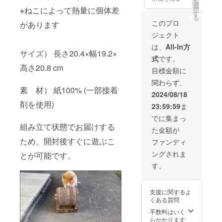
ますが、多
を
送りし
選
※ねこによって熱量に個体差
択
くの人に喜
ます。
す
る
※送料は
んで使って
このプロ
があります
こちら
もらえる商
ジェクト
で負担
品を作って
いたし
は、
All-In方
ます。
サイズ） 長さ20.4×幅19.2×
いきたいと
式
です。
考えていま
高さ20.8 cm
目標金額に
す。
関わらず、
素 材） 紙100% (一部接着
2024/08/18
剤を使用)
23:59:59
ま
でに集まっ
組み立て状態でお届けする
た金額が
ため、開封後すぐに遊ぶこ
ファンディ
ングされま
とが可能です。
す。
支援に関するよ
くある質問
手数料はいく
らかかります