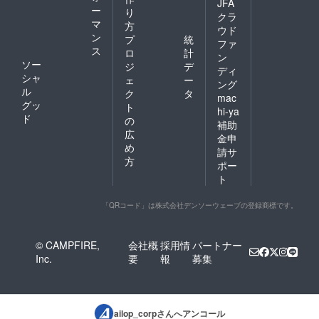
JFA
ー
り
クラ
マ
方
ウド
ン
プ
統
ファ
ス
ロ
計
ン
ソー
ジ
デ
ディ
シャ
ェ
ー
ング
ル
ク
タ
mac
グッ
ト
hi-ya
ド
の
補助
広
金申
め
請サ
方
ポー
ト
「QRコード」は株式会社デンソーウェーブの登録商標です。
© CAMPFIRE,
会社概
採用情
パートナー
Inc.
要
報
募集
ailop_corp
さんへアンコール