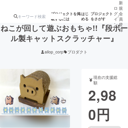
新
ロ
規
グ
会
プロジェクトを掲
はじ
プロジェクト
/
載するには
める
をさがす
イ
員
ン
登
ねこが回して遊ぶおもちゃ!!『段ボー
録
ル製キャットスクラッチャー』
人気のプロ
注目のリ
注目の新着プロ
募集終了が近いプ
もうすぐ公開
ailop_corp
プロダクト
ジェクト
ターン
ジェクト
ロジェクト
されます
アート・写真
音楽
現在の支援総
額
2,98
テクノロジー・ガジェット
ゲーム・サ
0
円
映像・映画
書籍・雑誌
ビジネス・起業
チャレンジ