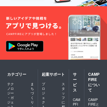
カテゴリー
起案サポート
サ
CAMP
ー
FIRE
テク
ま
プ
ス
ビ
につい
ノロ
ち
ロ
タ
ス
て
ジー
づ
ジ
ッ
・ガ
く
ェ
フ
CAM
CAMP
ジェ
り
ク
に
PFI
FIREと
ット
・
ト
相