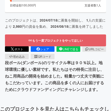
目標金額
100,000
円
支援者数
1
人
このプロジェクトは、
2024/07/18
に募集を開始し、
1
人の支援に
より
2,980
円の資金を集め、
2024/08/18
に募集を終了しました
もう一度プロジェクトをやってほしい
ポスト
シェア
LINEで送る
URLコピー
埋め込み
QRコード
段ボール(ダンボール)のリサイクル率は９０％以上。地
球環境に優しい素材です。私たちはその特長に注目し、
ねこ用商品の開発を始めました。軽量かつ丈夫で美観に
もこだわっています。この商品を多くの人にお届けする
ためにクラウドファンディングにチャレンジします。
このプロジェクトを見た人はこちらもチェックし