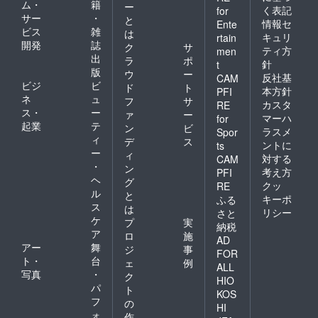
ム・
籍
ー
く表記
for
サー
・
と
情報セ
Ente
ビス
雑
は
キュリ
rtain
開発
誌
ク
サ
ティ方
men
出
ラ
ポ
針
t
版
ウ
ー
反社基
CAM
ビジ
ビ
ド
ト
本方針
PFI
ネ
ュ
フ
サ
カスタ
RE
ス・
ー
ァ
ー
マーハ
for
起業
テ
ン
ビ
ラスメ
Spor
ィ
デ
ス
ントに
ts
ー
ィ
対する
CAM
・
ン
考え方
PFI
ヘ
グ
クッ
RE
ル
と
キーポ
ふる
ス
は
リシー
さと
ケ
プ
実
納税
ア
ロ
施
AD
アー
舞
ジ
事
FOR
ト・
台
ェ
例
ALL
写真
・
ク
HIO
パ
ト
KOS
フ
の
HI
ォ
作