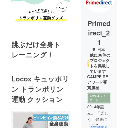
Primed
irect_2
1
跳ぶだけ全身ト
日本
レーニング！
他に36件の
プロジェク
トを掲載し
ています
CAMPFIRE
Locox キュッポリ
アワード受
ン トランポリン
賞履歴
2024.4 ノミ
運動 クッション
ネート
2014年設
立。 「楽し
く、健康に
生きる」を
特定商取引