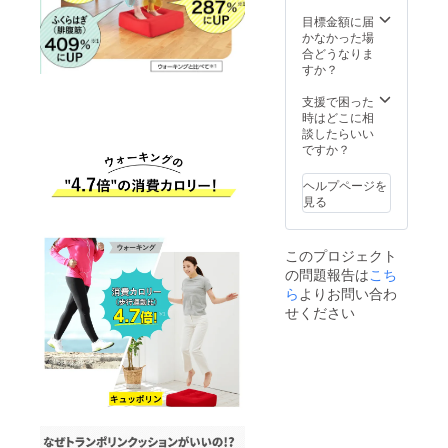
目標金額に届
かなかった場
合どうなりま
すか？
支援で困った
時はどこに相
談したらいい
ですか？
ヘルプページを
見る
このプロジェクト
の問題報告は
こち
ら
よりお問い合わ
せください