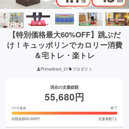
【特別価格最大60%OFF】跳ぶだ
け！キュッポリンでカロリー消費
＆宅トレ・楽トレ
Primedirect_21
プロダクト
現在の支援総額
55,680
円
終了
111
%達成
目標金額
50,000
円
支援者数
7
人