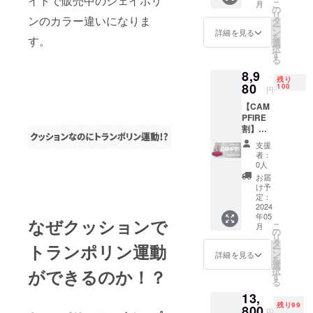
イトで販売中のシェイポリ
こ
月
円 ※ リ
の
リ
ターン
ンのカラー違いになりま
タ
ー
価格は
ン
詳細を見る
を
す。
消費
選
択
税・送
す
る
料込み
8,9
の価格
残り
です
80
100
円
【CAM
PFIRE
割】
39％OF
支援
F 通常
者：
販売価
0人
格 税
お届
込
け予
14,800
定：
円 ※ リ
2024
年05
ターン
なぜクッションで
こ
月
価格は
の
リ
消費
タ
トランポリン運動
ー
税・送
ン
詳細を見る
を
料込み
選
択
ができるのか！？
の価格
す
る
です
13,
残り99
800
円