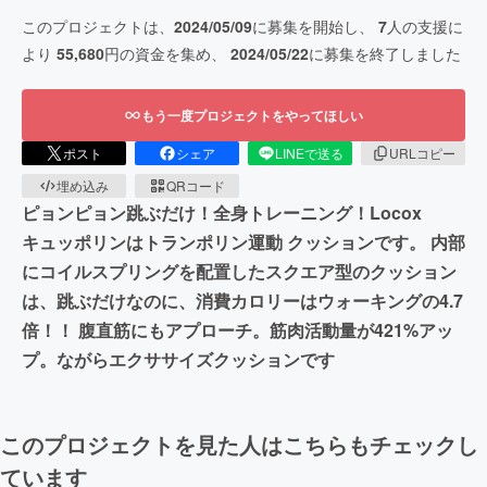
このプロジェクトは、
2024/05/09
に募集を開始し、
7
人の支援に
より
55,680
円の資金を集め、
2024/05/22
に募集を終了しました
もう一度プロジェクトをやってほしい
ポスト
シェア
LINEで送る
URLコピー
埋め込み
QRコード
ピョンピョン跳ぶだけ！全身トレーニング！Locox
キュッポリンはトランポリン運動 クッションです。 内部
にコイルスプリングを配置したスクエア型のクッション
は、跳ぶだけなのに、消費カロリーはウォーキングの4.7
倍！！ 腹直筋にもアプローチ。筋肉活動量が421%アッ
プ。ながらエクササイズクッションです
このプロジェクトを見た人はこちらもチェックし
ています