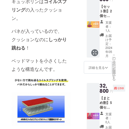
キュッポリンは
コイルスプ
【セッ
リング
の入ったクッショ
ト割】2
個セッ
ン。
ト
支援
53％OF
者：
F
バネが入っているので、
1人
キュッ
お届
クッションなのに
しっかり
ポリン×
け予
２ 通常
定：
跳ねる
！
販売価
2024
年05
格 税
こ
月
込
の
ベッドマットを小さくした
リ
29,600
タ
ー
円 ※ リ
ン
詳細を見る
ような構造なんです。
を
ターン
選
択
価格は
す
る
消費
32,
税・送
残り50
料込み
800
円
の価格
【まと
です
め割】5
個セッ
ト
支援
55％OF
者：
F
0人
キュッ
お届