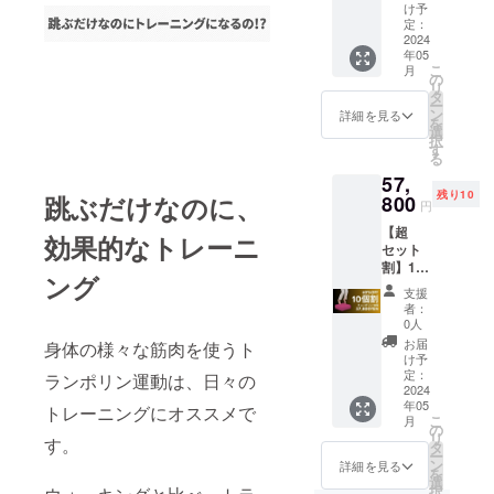
ポリン×
け予
５ 通常
定：
販売価
2024
年05
格 税
こ
月
込
の
リ
74,000
タ
ー
円 ※ リ
ン
詳細を見る
を
ターン
選
択
価格は
す
る
消費
57,
税・送
残り10
跳ぶだけなのに、
料込み
800
円
の価格
【超
です
効果的なトレーニ
セット
割】10
ング
個セッ
支援
ト
者：
60％OF
0人
F
お届
身体の様々な筋肉を使うト
キュッ
け予
ポリン×
定：
ランポリン運動は、日々の
１０ 通
2024
年05
常販売
トレーニングにオススメで
こ
月
価格
の
リ
す。
税込
タ
ー
148,000
ン
詳細を見る
を
円 ※ リ
選
択