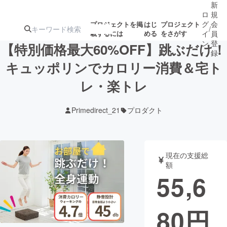
新
ロ
規
グ
会
プロジェクトを掲
はじ
プロジェクト
/
載するには
める
をさがす
イ
員
ン
登
【特別価格最大60%OFF】跳ぶだけ！
録
キュッポリンでカロリー消費＆宅ト
レ・楽トレ
人気のプロ
注目のリ
注目の新着プロ
募集終了が近いプ
もうすぐ公開
ジェクト
ターン
ジェクト
ロジェクト
されます
Primedirect_21
プロダクト
アート・写真
音楽
現在の支援総
テクノロジー・ガジェット
ゲーム・サ
額
55,6
映像・映画
書籍・雑誌
80
円
ビジネス・起業
チャレンジ