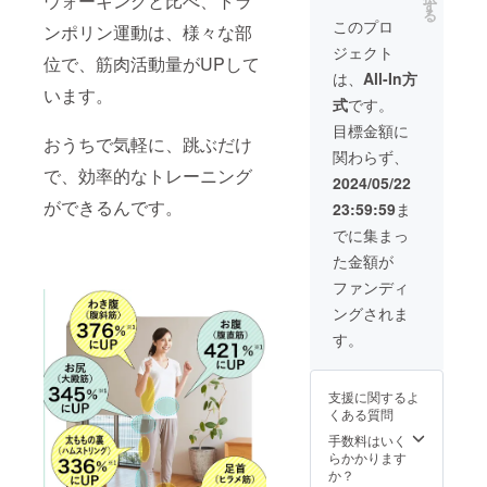
ウォーキングと比べ、トラ
ターン
す
る
価格は
このプロ
ンポリン運動は、様々な部
消費
ジェクト
税・送
位で、筋肉活動量がUPして
料込み
は、
All-In方
の価格
います。
式
です。
です
目標金額に
おうちで気軽に、跳ぶだけ
関わらず、
で、効率的なトレーニング
2024/05/22
ができるんです。
23:59:59
ま
でに集まっ
た金額が
ファンディ
ングされま
す。
支援に関するよ
くある質問
手数料はいく
らかかります
か？