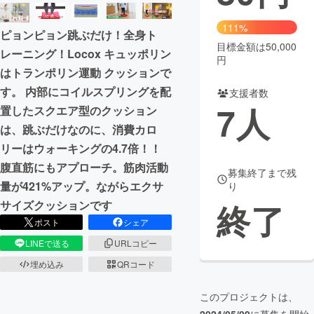
まちづくり・地域活性化
111%
ピョンピョン跳ぶだけ！全身ト
目標金額は50,000
レーニング！Locox キュッポリン
円
CAMPFIRE for Social Good
CAMPFIRE Creation
はトランポリン運動 クッションで
す。 内部にコイルスプリングを配
CAMPFIREふるさと納税
machi-ya
コミュニティ
支援者数
7
人
置したスクエア型のクッション
は、跳ぶだけなのに、消費カロ
リーはウォーキングの4.7倍！！
腹直筋にもアプローチ。筋肉活動
募集終了まで残
量が421%アップ。ながらエクサ
り
終了
サイズクッションです
ポスト
シェア
LINEで送る
URLコピー
埋め込み
QRコード
このプロジェクトは、