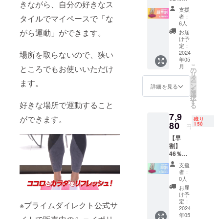
集まるお客
きながら、自分の好きなス
F
支援
様の声を元
キュッ
者：
タイルでマイペースで「な
ポリン×
に、お客様
6人
１ 通常
がら運動」ができます。
お届
が求めてい
販売価
け予
る商品を開
格 税
定：
込
2024
場所を取らないので、狭い
発できるよ
年05
14,800
こ
うに日々活
月
ところでもお使いいただけ
円 ※ リ
の
リ
ターン
動を行って
タ
ます。
ー
価格は
ン
詳細を見る
おります。
を
消費
選
択
代表商品に
税・送
す
好きな場所で運動すること
る
料込み
たった15秒
7,9
の価格
ができます。
残り
でぽっかぽ
です
80
150
円
かのスピー
【早
ドヒート 温
割】
熱ベスト。8
46％OF
F
種類の形に
支援
キュッ
者：
変形するス
ポリン×
0人
テップエイ
１ 通常
お届
販売価
け予
トなど。
格 税
定：
※プライムダイレクト公式サ
込
2024
年05
14,800