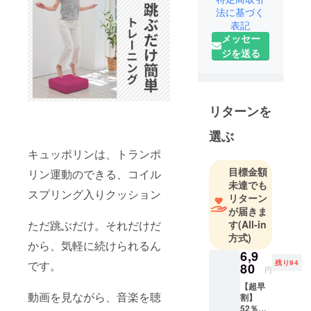
応援する、
法に基づく
という信念
表記
メッセー
のもと、自
ジを送る
社で一貫し
て商品開
発・企画を
行い、テレ
リターンを
ビ通販をメ
インに商品
選ぶ
をご紹介し
キュッポリンは、トランポ
ておりま
目標金額
リン運動のできる、コイル
す。 東証上
未達でも
場のアイケ
スプリング入りクッション
リターン
イグループ
が届きま
として、全
ただ跳ぶだけ。それだけだ
す
(All-in
方式)
国の生活協
から、気軽に続けられるん
同組合様を
6,9
です。
残り94
80
始めとする
円
様々な販売
【超早
動画を見ながら、音楽を聴
割】
ルートから
52％OF