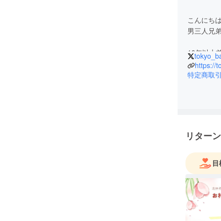
こんにち
男三人兄弟
10年以上
tokyo_b
グをはじ
https://
当時は海
特定商取
大手販売
便利なベ
官山を中
ソースに
リターン
メーカー
ビューが
目
現在まで
ディアで
そして経験