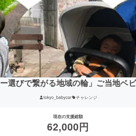
ー選びで繋がる地域の輪」ご当地ベ
tokyo_babycar
チャレンジ
現在の支援総額
62,000
円