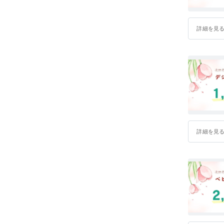
月。
（ツルツ
詳細を見
ルを見極め
います。（
しかしな
限界を感
そして次
いう構想
ベビーカ
詳細を見
「いつま
「押して
「これな
これから
う。
未来へ針