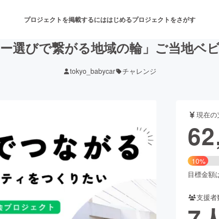
プロジェクトを掲載するには
はじめる
プロジェクトをさがす
ー選びで繋がる地域の輪」ご当地ベ
tokyo_babycar
チャレンジ
注目のリターン
注目の新着プロジェクト
募集終了が近いプロジェクト
も
現在の
音楽
舞台・パフォーマンス
62
ゲーム・サービス開発
フード・飲食店
10%
書籍・雑誌出版
アニメ・漫画
目標金額は6
支援者
チャレンジ
ビューティー・ヘルスケ
7