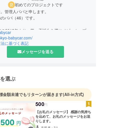
初めてのプロジェクトです
は。管理人パパと申します。
のパパ（46）です。
前の2012年より、第一子誕生を機にベビーカーブロ
abycar
めました。
tokyo-babycar.com/
外ブランドのベビーカーがまだ珍しい状況でした。
引法に基づく表記
メッセージを送る
店での「これじゃない気がする、、世界にはもっと
ビーカーがあるはずだ！」を信じて勤め先近くの代
心に都内のベビーカーショップを巡り歩き、海外の
も触れるようにしてきました。
を選ぶ
に忖度せず、実際の体験をもとにした正直なレ
持ち味です。
標金額未達でもリターンが届きます
(All-in方式)
500
円
にメディア出演実績はムック本で２冊、ウェブメ
１件の取材を受けるまでに成長ました。
【お礼のメッセージ】 感謝の気持ち
を込めて、お礼のメッセージをお送
りします。
を元にした相談サービスを開始したのが2020年7
支援者：2人