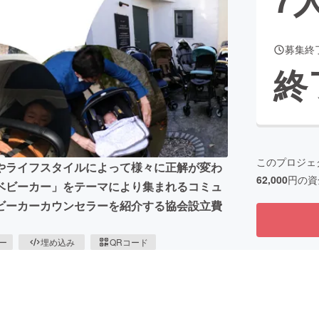
募集終
CAMPFIRE for Social Good
CAMPFIRE Creation
終
CAMPFIREふるさと納税
machi-ya
コミュニティ
このプロジェ
やライフスタイルによって様々に正解が変わ
62,000
円の資
ベビーカー」をテーマにより集まれるコミュ
ビーカーカウンセラーを紹介する協会設立費
ピー
埋め込み
QRコード