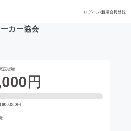
ログイン
/
新規会員登録
ビーカー協会
うすぐ公開されます
支援総額
プロダクト
,000
円
ファッション
スポーツ
00,000円
数
ア
ソーシャルグッド
人