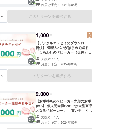
お届け予定：2024年05月
ルの床の）売り場ではわかりづらい、ライフスタイ
このリターンを選択する
る
た問診が好評を博し、相談件数は258件に至って
2024年4月現在）
1,000
円
がら、「いま世の中にあるもの（ベビーカー）」に
【デジタルエッセイのダウンロード
じています。
提供】 管理人パパがはじめて綴る
「しあわせのベビーカー（仮称）」
世代のベビーカーはこの方向で進化させるべきだと
エッセイをダウンロード提供しま
支援者：1人
を得ています。
す。将来、Amazon Kindleでセルフ
お届け予定：2024年06月
出版を予定していますが、本リター
ン価格よりも高くなります。 「長い
ーを押すことが辛い時代は終わりました。
文章は苦手」 「眼はなるべく使いた
このリターンを選択する
る
くない」 「絵本を読むようにベビー
カーの知識を得たい」 という方にお
でも押していたい。」
すすめです。 ・実施概要：支援者様
いる方が楽だわ。」
2,000
のメールアドレス宛またはメッセー
円
ら老若男女ユニバーサルに使えるね！」
ジ機能を使ってエッセイデータ
【お手持ちのベビーカー売却のお手
（PDF）のダウンロードリンクを送
伝い】 個人間売買SNSでは大型商品
ります ・履行時期：クラウドファン
の時代、ベビーカーは歩行空間DXと共にあるでしょ
となるベビーカー。 「買い手」とし
ディング終了後よりご案内 ・有効期
て利用経験が豊富でも、出品すると
限：なし
支援者：1人
なると難しく感じる方が多いもので
お届け予定：2024年06月
を進めるのは子どもたちではなく、そう私たちで
す。 そんな出品希望者に適切な売り
方（写真の撮り方、紹介文のヒン