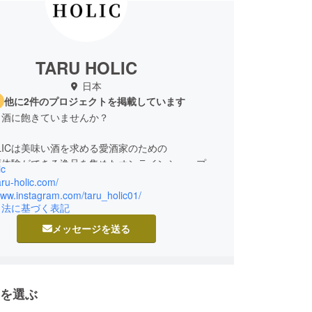
TARU HOLIC
日本
他に2件のプロジェクトを掲載しています
じ酒に飽きていませんか？
HOLICは美味い酒を求める愛酒家のための
酒体験ができる逸品を集めたオンラインショップで
ic
taru-holic.com/
www.instagram.com/taru_holic01/
引法に基づく表記
HOLICミニ樽をはじめ、 お酒を美味しく楽しめる商品
ナップ。
メッセージを送る
至福の晩酌を。
とお酒を味わう贅沢な時間をお楽しみくださ
を選ぶ