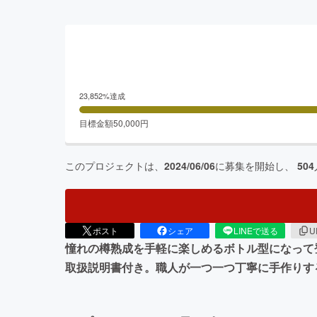
23,852
%達成
目標金額
50,000
円
このプロジェクトは、
2024/06/06
に募集を開始し、
504
ポスト
シェア
LINEで送る
U
憧れの樽熟成を手軽に楽しめるボトル型になって
取扱説明書付き。職人が一つ一つ丁寧に手作りす