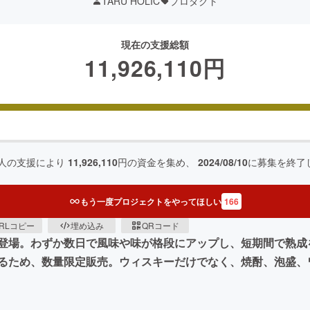
TARU HOLIC
プロダクト
現在の支援総額
11,926,110
円
人の支援により
11,926,110
円の資金を集め、
2024/08/10
に募集を終了
もう一度プロジェクトをやってほしい
166
RLコピー
埋め込み
QRコード
登場。わずか数日で風味や味が格段にアップし、短期間で熟成
るため、数量限定販売。ウィスキーだけでなく、焼酎、泡盛、