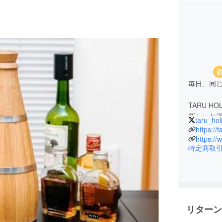
毎日、同
TARU 
新しいお
taru_hol
す。
https://
https://
特定商取
TARU 
をライン
あなたへ
じっくり
い。
リターン