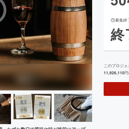
募集終
CAMPFIRE for Social Good
CAMPFIRE Creation
終
CAMPFIREふるさと納税
machi-ya
コミュニティ
このプロジェ
11,926,110
円