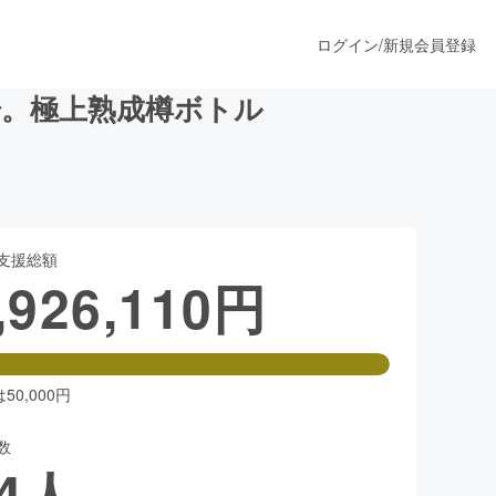
ログイン
/
新規会員登録
場。極上熟成樽ボトル
うすぐ公開されます
支援総額
プロダクト
,926,110
円
ファッション
スポーツ
0,000円
数
ア
ソーシャルグッド
4
人