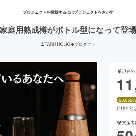
プロジェクトを掲載するには
プロジェクトをさがす
家庭用熟成樽がボトル型になって登
TARU HOLIC
プロダクト
注目のリターン
注目の新着プロジェクト
募集終了が近いプロジェクト
も
現在の
音楽
舞台・パフォーマンス
11
ゲーム・サービス開発
フード・飲食店
23,852%
書籍・雑誌出版
アニメ・漫画
目標金額は5
支援者
チャレンジ
ビューティー・ヘルスケ
50