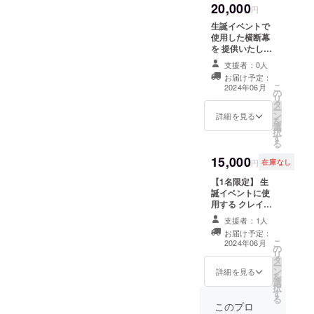
20,000
円
生誕イベントで
使用した横断幕
を 提供いたしま
す。 らん姉本人
支援者：0人
がデザイン、
お届け予定：
こ
2024年06月
の
リ
タ
ー
ン
詳細を見る
を
選
択
す
る
15,000
円
在庫なし
【1名限定️】 生
誕イベントに使
用する クレイ
ケーキ(フェイク
支援者：1人
ケーキ)を提供。
お届け予定：
ぜひお家に飾っ
こ
2024年06月
の
てください！
リ
タ
ー
ン
詳細を見る
を
選
択
す
る
このプロ