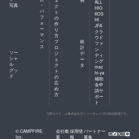
ェ
例
ALL
写真
・
ク
HIO
パ
ト
KOS
フ
の
HI
ォ
作
JFA
ー
り
クラ
マ
方
ウド
ン
プ
統
ファ
ス
ロ
計
ン
ソー
ジ
デ
ディ
シャ
ェ
ー
ング
ル
ク
タ
mac
グッ
ト
hi-ya
ド
の
補助
広
金申
め
請サ
方
ポー
ト
「QRコード」は株式会社デンソーウェーブの登録商標です。
© CAMPFIRE,
会社概
採用情
パートナー
Inc.
要
報
募集