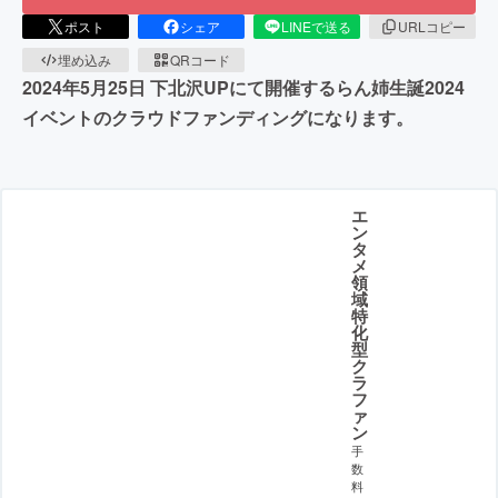
ポスト
シェア
LINEで送る
URLコピー
埋め込み
QRコード
2024年5月25日 下北沢UPにて開催するらん姉生誕2024
イベントのクラウドファンディングになります。
エ
ン
タ
メ
領
域
特
化
型
ク
ラ
フ
ァ
ン
手
数
料