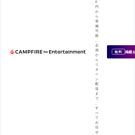
0
円
か
ら
実
施
可
能
。
企
画
掲載
無料
か
ら
リ
タ
ー
ン
配
送
ま
で
、
す
べ
て
お
任
せ