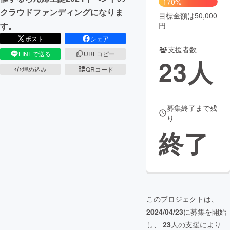
170%
クラウドファンディングになりま
目標金額は50,000
まちづくり・地域活性化
円
す。
ポスト
シェア
支援者数
CAMPFIRE for Social Good
CAMPFIRE Creation
LINEで送る
URLコピー
23
人
CAMPFIREふるさと納税
machi-ya
コミュニティ
埋め込み
QRコード
募集終了まで残
り
終了
このプロジェクトは、
2024/04/23
に募集を開始
し、
23
人の支援により