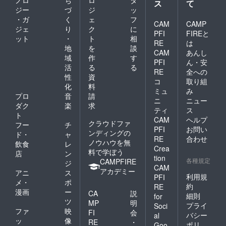
ノロ
ち
ロ
タ
ス
て
ジー
づ
ジ
ッ
・ガ
く
ェ
フ
CAM
CAMP
ジェ
り
ク
に
PFI
FIREと
ット
・
ト
相
RE
は
地
を
談
CAM
あんし
域
作
す
PFI
ん・安
活
る
る
RE
全への
性
資
コ
取り組
化
料
ミュ
み
プロ
音
請
ニ
ニュー
ダク
楽
求
ティ
ス
ト
CAM
ヘルプ
クラウドファ
フー
チ
PFI
お問い
ンディングの
ド・
ャ
RE
合わせ
ノウハウを無
飲食
レ
Crea
料で学ぼう
店
ン
tion
各種規定
CAMPFIRE
ジ
CAM
アカデミー
アニ
ス
利用規
PFI
メ・
ポ
約
RE
漫画
ー
CA
説
細則
for
ツ
MP
明
プライ
Soci
ファ
映
FI
会
バシー
al
ッ
像
RE
・
ポリ
Goo