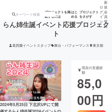
新
ロ
規
グ
会
プロジェクトを掲
はじ
プロジェクト
/
載するには
める
をさがす
イ
員
ン
登
らん姉生誕イベント応援プロジェク
録
ト
人気のプロ
注目のリ
注目の新着プロ
募集終了が近いプ
もうすぐ公開
葛西蘭イベントスタッフ
舞台・パフォーマンス
東京都
ジェクト
ターン
ジェクト
ロジェクト
されます
アート・写真
音楽
現在の支援総
額
85,0
テクノロジー・ガジェット
ゲーム・サ
00
円
映像・映画
書籍・雑誌
2024年5月25日 下北沢UPにて開
ビジネス・起業
チャレンジ
催するらん姉生誕2024イベントの