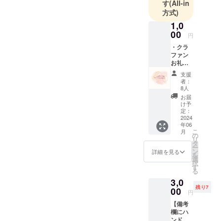
す
(All-in
方式)
1,0
00
円
・クラ
ファン
お礼ス
テッ
支援
カー 複
者：
数購入
8人
いただ
お届
いても
け予
ステッ
定：
カーは
2024
年06
同じ柄
こ
月
です。
の
リ
タ
ー
ン
詳細を見る
を
選
択
す
る
3,0
残り7
00
円
【備考
欄にハ
ンドル