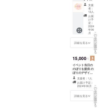
ネーム
支援
必須】
者：
・生誕T
13人
のプリ
お届
クラ ・
け予
クラ
定：
ファン
2024
年06
お礼ス
こ
月
テッ
の
リ
カー 複
タ
ー
数個購
ン
詳細を見る
を
入いた
選
択
だいて
す
る
もス
テッ
15,000
円
カーは
イベント当日の
同じで
のぼりを提供 の
す。 プ
ぼりのデザイン
リクラ
はらん姉自作、
は柄が
支援者：1人
ぼかしてる部分
変わり
お届け予定：
は生誕限定イラ
ます！
こ
2024年06月
の
ストで イベント
リ
タ
当日＆クラファ
ー
ン
ン限定グッズの
詳細を見る
を
選
女の子です。 折
択
す
りたたんで発送
る
します。