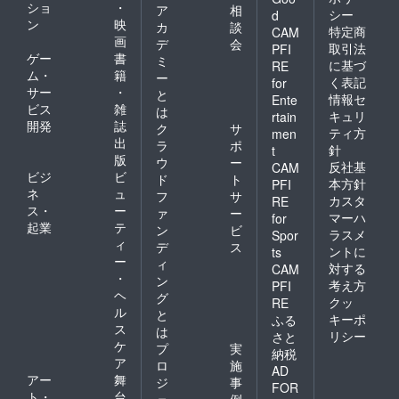
ショ
・
ア
相
シー
d
ン
映
カ
談
特定商
CAM
画
デ
会
取引法
PFI
ゲー
書
ミ
に基づ
RE
ム・
籍
ー
く表記
for
サー
・
と
情報セ
Ente
ビス
雑
は
キュリ
rtain
開発
誌
ク
サ
ティ方
men
出
ラ
ポ
針
t
版
ウ
ー
反社基
CAM
ビジ
ビ
ド
ト
本方針
PFI
ネ
ュ
フ
サ
カスタ
RE
ス・
ー
ァ
ー
マーハ
for
起業
テ
ン
ビ
ラスメ
Spor
ィ
デ
ス
ントに
ts
ー
ィ
対する
CAM
・
ン
考え方
PFI
ヘ
グ
クッ
RE
ル
と
キーポ
ふる
ス
は
リシー
さと
ケ
プ
実
納税
ア
ロ
施
AD
アー
舞
ジ
事
FOR
ト・
台