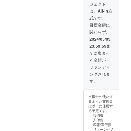
ジェクト
は、
All-In方
式
です。
目標金額に
関わらず、
2024/05/03
23:59:59
ま
でに集まっ
た金額が
ファンディ
ングされま
す。
支援金の使い道
集まった支援金
は以下に使用す
る予定です。
設備費
人件費
広報/宣伝費
リターン仕入