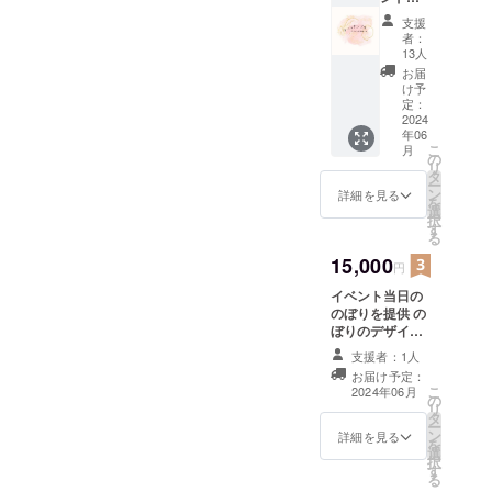
ネーム
支援
必須】
者：
・生誕T
13人
のプリ
お届
クラ ・
け予
クラ
定：
ファン
2024
年06
お礼ス
こ
月
テッ
の
リ
カー 複
タ
ー
数個購
ン
詳細を見る
を
入いた
選
択
だいて
す
る
もス
テッ
15,000
円
カーは
イベント当日の
同じで
のぼりを提供 の
す。 プ
ぼりのデザイン
リクラ
はらん姉自作、
は柄が
支援者：1人
ぼかしてる部分
変わり
お届け予定：
は生誕限定イラ
ます！
こ
2024年06月
の
ストで イベント
リ
タ
当日＆クラファ
ー
ン
ン限定グッズの
詳細を見る
を
選
女の子です。 折
択
す
りたたんで発送
る
します。