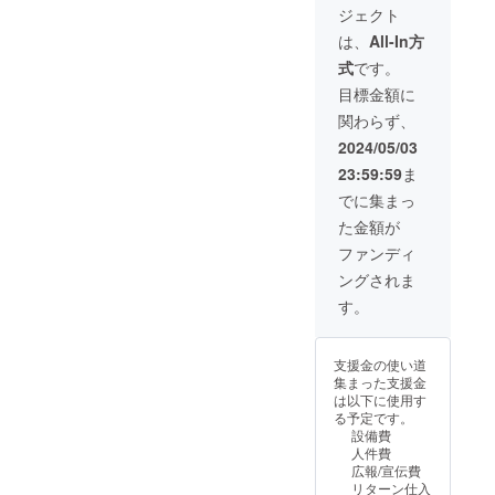
ジェクト
は、
All-In方
式
です。
目標金額に
関わらず、
2024/05/03
23:59:59
ま
でに集まっ
た金額が
ファンディ
ングされま
す。
支援金の使い道
集まった支援金
は以下に使用す
る予定です。
設備費
人件費
広報/宣伝費
リターン仕入