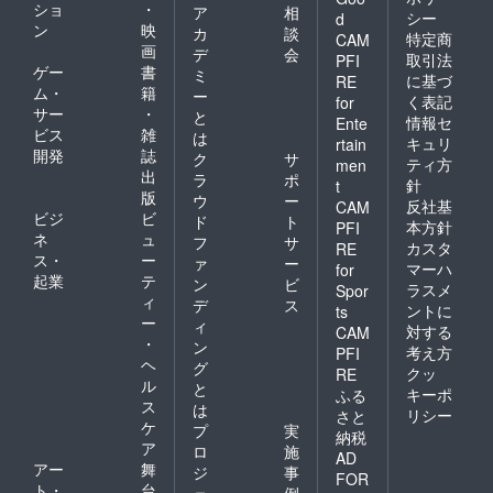
ショ
・
ア
相
シー
d
ン
映
カ
談
特定商
CAM
画
デ
会
取引法
PFI
ゲー
書
ミ
に基づ
RE
ム・
籍
ー
く表記
for
サー
・
と
情報セ
Ente
ビス
雑
は
キュリ
rtain
開発
誌
ク
サ
ティ方
men
出
ラ
ポ
針
t
版
ウ
ー
反社基
CAM
ビジ
ビ
ド
ト
本方針
PFI
ネ
ュ
フ
サ
カスタ
RE
ス・
ー
ァ
ー
マーハ
for
起業
テ
ン
ビ
ラスメ
Spor
ィ
デ
ス
ントに
ts
ー
ィ
対する
CAM
・
ン
考え方
PFI
ヘ
グ
クッ
RE
ル
と
キーポ
ふる
ス
は
リシー
さと
ケ
プ
実
納税
ア
ロ
施
AD
アー
舞
ジ
事
FOR
ト・
台