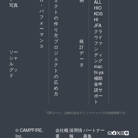
ェ
例
ALL
写真
・
ク
HIO
パ
ト
KOS
フ
の
HI
ォ
作
JFA
ー
り
クラ
マ
方
ウド
ン
プ
統
ファ
ス
ロ
計
ン
ソー
ジ
デ
ディ
シャ
ェ
ー
ング
ル
ク
タ
mac
グッ
ト
hi-ya
ド
の
補助
広
金申
め
請サ
方
ポー
ト
「QRコード」は株式会社デンソーウェーブの登録商標です。
© CAMPFIRE,
会社概
採用情
パートナー
Inc.
要
報
募集