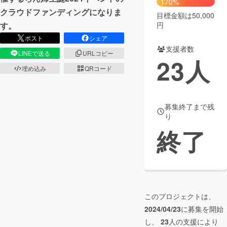
170%
クラウドファンディングになりま
目標金額は50,000
まちづくり・地域活性化
円
す。
ポスト
シェア
支援者数
CAMPFIRE for Social Good
CAMPFIRE Creation
LINEで送る
URLコピー
23
人
CAMPFIREふるさと納税
machi-ya
コミュニティ
埋め込み
QRコード
募集終了まで残
り
終了
このプロジェクトは、
2024/04/23
に募集を開始
し、
23
人の支援により