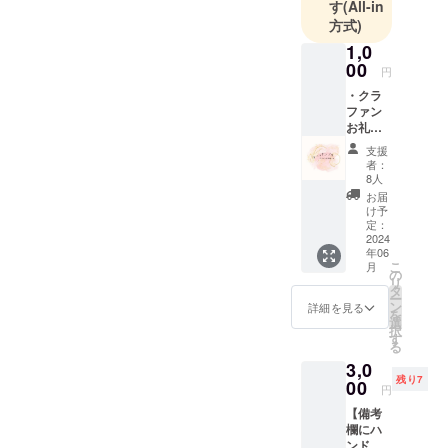
す
(All-in
方式)
1,0
00
円
・クラ
ファン
お礼ス
テッ
支援
カー 複
者：
数購入
8人
いただ
お届
いても
け予
ステッ
定：
カーは
2024
年06
同じ柄
こ
月
です。
の
リ
タ
ー
ン
詳細を見る
を
選
択
す
る
3,0
残り7
00
円
【備考
欄にハ
ンドル