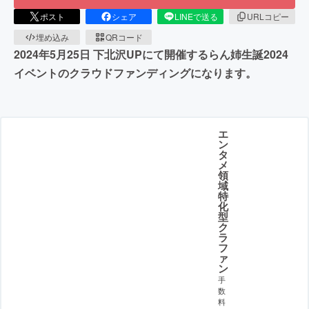
ポスト
シェア
LINEで送る
URLコピー
埋め込み
QRコード
2024年5月25日 下北沢UPにて開催するらん姉生誕2024
イベントのクラウドファンディングになります。
エ
ン
タ
メ
領
域
特
化
型
ク
ラ
フ
ァ
ン
手
数
料