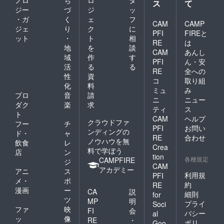
ノロ
ち
ロ
タ
ス
て
ジー
づ
ジ
ッ
・ガ
く
ェ
フ
CAM
CAMP
ジェ
り
ク
に
PFI
FIREと
ット
・
ト
相
RE
は
地
を
談
CAM
あんし
域
作
す
PFI
ん・安
活
る
る
RE
全への
性
資
コ
取り組
化
料
ミュ
み
プロ
音
請
ニ
ニュー
ダク
楽
求
ティ
ス
ト
CAM
ヘルプ
クラウドファ
フー
チ
PFI
お問い
ンディングの
ド・
ャ
RE
合わせ
ノウハウを無
飲食
レ
Crea
料で学ぼう
店
ン
tion
各種規定
CAMPFIRE
ジ
CAM
アカデミー
アニ
ス
利用規
PFI
メ・
ポ
約
RE
漫画
ー
CA
説
細則
for
ツ
MP
明
プライ
Soci
ファ
映
FI
会
バシー
al
ッ
像
RE
・
ポリ
Goo