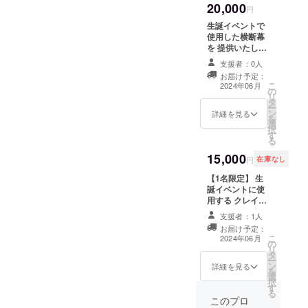
20,000
円
生誕イベントで
使用した横断幕
を 提供いたしま
す。 らん姉本人
支援者：0人
がデザイン、
お届け予定：
こ
2024年06月
の
リ
タ
ー
ン
詳細を見る
を
選
択
す
る
15,000
円
在庫なし
【1名限定️】 生
誕イベントに使
用する クレイ
ケーキ(フェイク
支援者：1人
ケーキ)を提供。
お届け予定：
ぜひお家に飾っ
こ
2024年06月
の
てください！
リ
タ
ー
ン
詳細を見る
を
選
択
す
る
このプロ