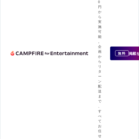
0
円
か
ら
実
施
可
能
。
企
画
掲載
無料
か
ら
リ
タ
ー
ン
配
送
ま
で
、
す
べ
て
お
任
せ