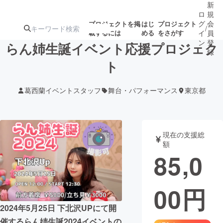
新
ロ
規
グ
会
プロジェクトを掲
はじ
プロジェクト
/
載するには
める
をさがす
イ
員
ン
登
らん姉生誕イベント応援プロジェク
録
ト
人気のプロ
注目のリ
注目の新着プロ
募集終了が近いプ
もうすぐ公開
葛西蘭イベントスタッフ
舞台・パフォーマンス
東京都
ジェクト
ターン
ジェクト
ロジェクト
されます
アート・写真
音楽
現在の支援総
額
85,0
テクノロジー・ガジェット
ゲーム・サ
00
円
映像・映画
書籍・雑誌
2024年5月25日 下北沢UPにて開
ビジネス・起業
チャレンジ
催するらん姉生誕2024イベントの