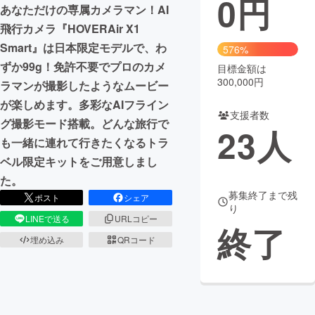
0
円
あなただけの専属カメラマン！AI
まちづくり・地域活性化
飛行カメラ『HOVERAir X1
Smart』は日本限定モデルで、わ
576%
ずか99g！免許不要でプロのカメ
目標金額は
CAMPFIRE for Social Good
CAMPFIRE Creation
300,000円
ラマンが撮影したようなムービー
CAMPFIREふるさと納税
machi-ya
コミュニティ
が楽しめます。多彩なAIフライン
支援者数
グ撮影モード搭載。どんな旅行で
23
人
も一緒に連れて行きたくなるトラ
ベル限定キットをご用意しまし
た。
募集終了まで残
ポスト
シェア
り
LINEで送る
URLコピー
終了
埋め込み
QRコード