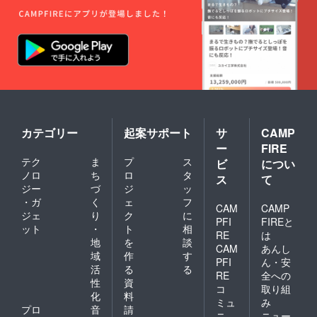
N
・1枚の
GALLE
チケッ
RY（〒
トは1回
150-
のイベ
0033 渋
ントに
谷区猿
のみご
楽町17-
参加い
5） 時
ただけ
間： 第
ます。
１部
・1枚の
14時30
チケッ
分開
カテゴリー
起案サポート
サ
CAMP
トは1人
始、16
しか使
ー
FIRE
時終了
用でき
テク
ま
プ
ス
第２
ビ
につい
ませ
部 17
ノロ
ち
ロ
タ
ん。 ・
ス
て
時開
ジー
づ
ジ
ッ
場所：
始、18
代官山
・ガ
く
ェ
フ
時30分
CAM
CAMP
T-SITE
ジェ
り
ク
に
終了
PFI
FIREと
〒
ット
・
ト
相
150-
RE
は
地
を
談
0033
CAM
あんし
域
作
す
東京都
PFI
ん・安
渋谷区
活
る
る
RE
全への
猿楽町
性
資
コ
取り組
16-15
化
料
・
ミュ
み
プロ
音
請
チェッ
ニ
ニュー