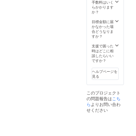
バー ・
ルキッ
手数料はいく
として
入門ガ
ト（携
らかかります
も活動
イド ・
帯用扇
か？
し国
予備プ
風機＋
内、海
ロペラ
オリジ
目標金額に届
外（パ
×2 ・本
ナル
かなかった場
リ・ミ
体（AI
ハット
合どうなりま
ラノ）
飛行カ
＋オリ
すか？
で展示
メラ＋
ジナル
を行
バッテ
傘）
支援で困った
う。
リー1
時はどこに相
2021年
個）×1
談したらいい
から映
・バッ
ですか？
像クリ
クアッ
エイ
プバッ
ターと
ヘルプページを
テリー
しても
見る
×2 ・
活動を
バッテ
始め、
リー内
ドロー
このプロジェクト
蔵急速
ン空撮
の問題報告は
こち
充電器
も始め
×1 ・収
ら
よりお問い合わ
る。2等
納バッ
せください
無人航
グ ※色
空機操
は
縦士の
「黒」
資格も
になっ
取得。
ており
かんば