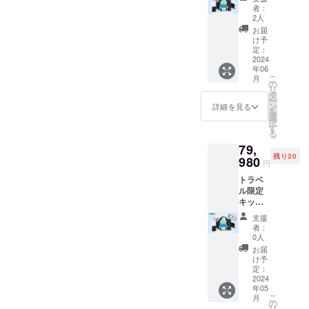
ERAir
ロペラ
よる製
者：
X1
×2 ・本
品紹介
2人
Smart
体（AI
ワーク
お届
」は旅
飛行カ
ショッ
け予
行に欠
メラ＋
定：
プ「今
かせな
2024
バッテ
までに
年06
いアイ
リー1
ない
こ
月
テム！
個）×1
の
HOVER
リ
今回ト
・バッ
タ
Air X1
ー
ラベル
クアッ
ン
Smart
詳細を見る
を
限定
プバッ
選
を使っ
択
キット
テリー
す
た子供
る
として
×2 ・
写真&
79,
数量限
バッテ
ムー
残り20
定でご
980
リー内
ビーの
円
提供い
蔵急速
魅力に
トラベ
たしま
充電器
つい
ル限定
す。 内
×1 ・収
て」 講
キット
容物 ・
納バッ
師 小野
＋イベ
パッ
グ ※色
友暉(こ
支援
ントチ
ケージ
は
のゆう
者：
ケット
・Type-
「黒」
0人
き) 大阪
「HOV
Cケーブ
、
府在住
お届
ERAir
ル ・充
「白」
け予
のフォ
X1
電器 ・
定：
の2色か
トグラ
Smart
2024
ドライ
らお選
ファー /
年05
」は旅
バー ・
びいた
映像ク
こ
月
行に欠
入門ガ
の
だけま
リエイ
リ