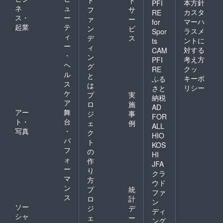
ド
ト
本方針
PFI
ネ
ュ
フ
サ
カスタ
RE
ス・
ー
ァ
ー
マーハ
for
起業
テ
ン
ビ
ラスメ
Spor
ィ
デ
ス
ントに
ts
ー
ィ
対する
CAM
・
ン
考え方
PFI
ヘ
グ
クッ
RE
ル
と
キーポ
ふる
ス
は
リシー
さと
ケ
プ
実
納税
ア
ロ
施
AD
アー
舞
ジ
事
FOR
ト・
台
ェ
例
ALL
写真
・
ク
HIO
パ
ト
KOS
フ
の
HI
ォ
作
JFA
ー
り
クラ
マ
方
ウド
ン
プ
統
ファ
ス
ロ
計
ン
ソー
ジ
デ
ディ
シャ
ェ
ー
ング