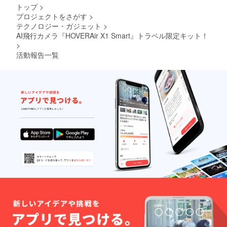
ます。
らふう
トップ
>
トラベ
こ 大阪
プロジェクトをさがす
>
ルキッ
在住の
テクノロジー・ガジェット
>
ト（携
ママグ
帯用扇
AI飛行カメラ『HOVERAir X1 Smart』トラベル限定キット！
ラ
風機＋
>
ファー
オリジ
。18歳
活動報告一覧
ナル
から
ハット
WEBラ
＋オリ
イター
ジナル
として
傘）
活動。
2024年
これま
5月28日
でに400
（火曜
本以上
日）
のカメ
HOVER
ラ・写
Air ロー
真関連
ンチVIP
の記事
イベン
を執
トへの
筆。
チケッ
「CP+2
ト 場
023」企
所：
画運営
DAIKA
＆トー
NYAMA
ク登
T-SITE
壇。 ご
GARDE
注意：