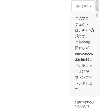
かせな
イド ・
タ
す。
ター。
ー
いアイ
予備プ
ン
詳細を見る
写真の
を
テム！
ロペラ
選
祭典
択
今回ト
×2 ・本
す
「関西
る
ラベル
体（AI
このプロ
御苗場
限定
飛行カ
2018」
ジェクト
キット
メラ＋
でレ
として
バッテ
は、
All-In方
ビュ
数量限
リー1
アー賞
式
です。
定でご
個）×1
受賞。
提供い
・バッ
目標金額に
CP+
たしま
クアッ
2023 企
関わらず、
す。さ
プバッ
画運営&
らにイ
テリー
2024/05/26
講師登
ベント
×2 ・
壇。
23:59:59
ま
チケッ
バッテ
Photon
トも付
リー内
でに集まっ
ext
いてお
蔵急速
2023 講
た金額が
りま
充電器
師登
す！ 内
×1 ・収
ファンディ
壇。 仕
容物 ・
納バッ
事では
ングされま
パッ
グ ※色
人物を
ケージ
は
す。
中心と
・Type-
「黒」
した広
Cケーブ
になっ
告写真
ル ・充
ており
を撮
支援に関するよ
電器 ・
ます。
影。ま
くある質問
ドライ
トラベ
た作家