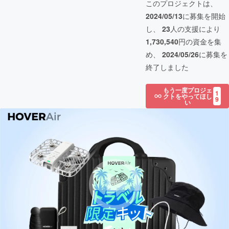
このプロジェクトは、
2024/05/13
に募集を開始
し、
23
人の支援により
1,730,540
円の資金を集
め、
2024/05/26
に募集を
終了しました
もう一度プロジェ
1
クトをやってほし
9
い