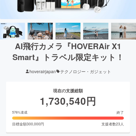
AI飛行カメラ『HOVERAir X1
Smart』トラベル限定キット！
hoverairjapan
テクノロジー・ガジェット
現在の支援総額
1,730,540
円
終了
576
%達成
目標金額
300,000
円
支援者数
23
人