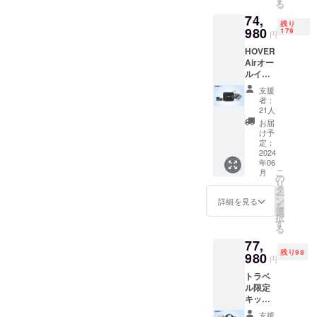
る
N
74,
GALLE
残り
RY（〒
980
179
円
150-
HOVER
0033 渋
Airオー
谷区猿
ルイン
楽町16-
ワン
15） 東
支援
セット
急東横
者：
一般販
線「代
21人
売予定
官山」
お届
価格
駅より
け予
74,980
徒歩5分
定：
円（税
2024
時間：
年06
込） お
第１
こ
月
届け内
部 14
の
リ
容： ・
時30分
タ
ー
パッ
開始、
ン
詳細を見る
を
ケージ
16時終
選
択
・Type-
了 第２
す
る
Cケーブ
部 16
77,
ル ・充
時30分
残り98
電器 ・
980
開始、
円
ドライ
18時終
トラベ
バー ・
了 イベ
ル限定
入門ガ
ント内
キット
イド ・
容： 創
「HOV
予備プ
業者に
支援