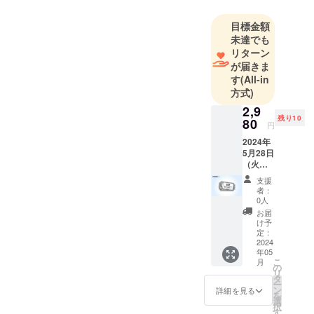
目標金額
未達でも
リターン
が届きま
す
(All-in
方式)
2,9
残り10
80
円
2024年
5月28日
（火曜
日）
支援
HOVER
者：
Air ロー
0人
ンチVIP
お届
イベン
け予
トへの
定：
チケッ
2024
年05
ト 場
こ
月
所：
の
リ
DAIKA
タ
ー
NYAMA
ン
詳細を見る
を
T-SITE
選
択
GARDE
す