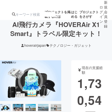
新
ロ
規
グ
会
プロジェクトを掲
はじ
プロジェクト
/
載するには
める
をさがす
イ
員
ン
登
AI飛行カメラ『HOVERAir X1
録
Smart』トラベル限定キット！
人気のプロ
注目のリ
注目の新着プロ
募集終了が近いプ
もうすぐ公開
hoverairjapan
テクノロジー・ガジェット
ジェクト
ターン
ジェクト
ロジェクト
されます
アート・写真
音楽
現在の支援総
額
1,73
テクノロジー・ガジェット
ゲーム・サ
0,54
映像・映画
書籍・雑誌
ビジネス・起業
チャレンジ