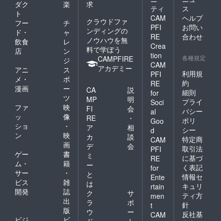
ダク
楽
求
クイン
ティ
ス
は開場
ト
CAM
ヘルプ
時間の
クラウドファ
フー
チ
PFI
お問い
15分〜5
ンディングの
ド・
ャ
RE
合わせ
分前ま
ノウハウを無
飲食
レ
でにお
Crea
料で学ぼう
店
ン
願いい
tion
各種規定
CAMPFIRE
ジ
たしま
CAM
アカデミー
す。
アニ
ス
利用規
PFI
メ・
ポ
約
RE
漫画
ー
CA
説
細則
for
ツ
MP
明
プライ
Soci
ファ
映
FI
会
バシー
al
ッ
像
RE
・
ポリ
Goo
ショ
・
ア
相
シー
d
ン
映
カ
談
特定商
CAM
画
デ
会
取引法
PFI
ゲー
書
ミ
に基づ
RE
ム・
籍
ー
く表記
for
サー
・
と
情報セ
Ente
ビス
雑
は
キュリ
rtain
開発
誌
ク
サ
ティ方
men
出
ラ
ポ
針
t
版
ウ
ー
反社基
CAM
ビジ
ビ