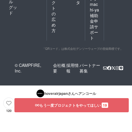
ル
ク
タ
mac
グッ
ト
hi-ya
ド
の
補助
広
金申
め
請サ
方
ポー
ト
「QRコード」は株式会社デンソーウェーブの登録商標です。
© CAMPFIRE,
会社概
採用情
パートナー
Inc.
要
報
募集
hoverairjapan
さんへアンコール
もう一度プロジェクトをやってほしい
19
120