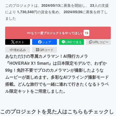
このプロジェクトは、
2024/05/13
に募集を開始し、
23
人の支援
により
1,730,540
円の資金を集め、
2024/05/26
に募集を終了し
ました
もう一度プロジェクトをやってほしい
19
ポスト
シェア
LINEで送る
URLコピー
埋め込み
QRコード
あなただけの専属カメラマン！AI飛行カメラ
『HOVERAir X1 Smart』は日本限定モデルで、わずか
99g！免許不要でプロのカメラマンが撮影したような
ムービーが楽しめます。多彩なAIフライング撮影モード
搭載。どんな旅行でも一緒に連れて行きたくなるトラベ
ル限定キットをご用意しました。
このプロジェクトを見た人はこちらもチェックし