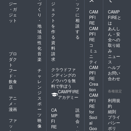
ジー
づ
ジ
ッ
・ガ
く
ェ
フ
CAM
CAMP
ジェ
り
ク
に
PFI
FIREと
ット
・
ト
相
RE
は
地
を
談
CAM
あんし
域
作
す
PFI
ん・安
活
る
る
RE
全への
性
資
コ
取り組
化
料
ミュ
み
プロ
音
請
ニ
ニュー
ダク
楽
求
ティ
ス
ト
CAM
ヘルプ
クラウドファ
フー
チ
PFI
お問い
ンディングの
ド・
ャ
RE
合わせ
ノウハウを無
飲食
レ
Crea
料で学ぼう
店
ン
tion
各種規定
CAMPFIRE
ジ
CAM
アカデミー
アニ
ス
利用規
PFI
メ・
ポ
約
RE
漫画
ー
CA
説
細則
for
ツ
MP
明
プライ
Soci
ファ
映
FI
会
バシー
al
ッ
像
RE
・
ポリ
Goo