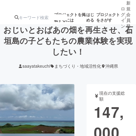
新
ロ
規
グ
会
プロジェクトを掲
はじ
プロジェクト
/
載するには
める
をさがす
イ
員
ン
登
おじいとおばあの畑を再生させ、石
録
垣島の子どもたちの農業体験を実現
したい！
人気のプロ
注目のリ
注目の新着プロ
募集終了が近いプ
もうすぐ公開
ジェクト
ターン
ジェクト
ロジェクト
されます
saayatakeuchi
まちづくり・地域活性化
沖縄県
アート・写真
音楽
現在の支援総
テクノロジー・ガジェット
ゲーム・サ
額
147,
映像・映画
書籍・雑誌
000
ビジネス・起業
チャレンジ