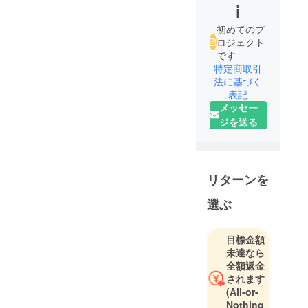
i
初めてのプ
ロジェクト
です
特定商取引
法に基づく
表記
メッセー
ジを送る
リターンを
選ぶ
目標金額
未達なら
全額返金
されます
(All-or-
Nothing