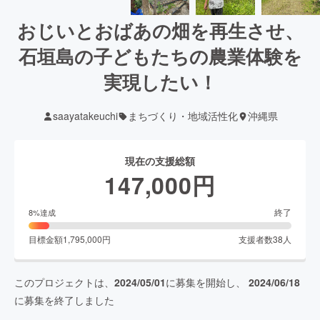
おじいとおばあの畑を再生させ、
石垣島の子どもたちの農業体験を
実現したい！
saayatakeuchi
まちづくり・地域活性化
沖縄県
現在の支援総額
147,000
円
終了
8
%達成
目標金額
1,795,000
円
支援者数
38
人
このプロジェクトは、
2024/05/01
に募集を開始し、
2024/06/18
に募集を終了しました