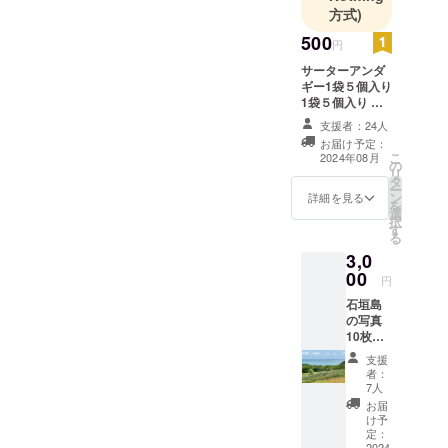
方式)
500
円
サーターアンダ
ギー1袋５個入り
1袋５個入り …
原材料及び添加
支援者：24人
物等の食品表示
お届け予定：
はお届け商品の
こ
2024年08月
の
ラベルに表記さ
リ
タ
れます。 商品開
ー
ン
封前には必ずお
詳細を見る
を
選
届けのリターン
択
す
に貼付されたラ
る
ベルや注意書き
3,0
をご確認くださ
00
い
円
石垣島
の写真
10枚
セット
支援
石垣島
者：
の風景
7人
を撮影
お届
し、お
け予
届けし
定：
ます！
2024