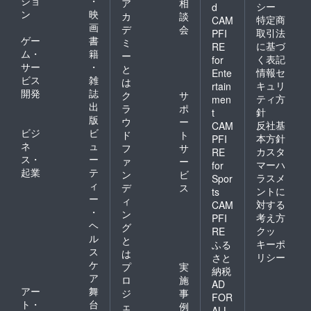
ショ
・
ア
相
シー
d
ン
映
カ
談
特定商
CAM
画
デ
会
取引法
PFI
ゲー
書
ミ
に基づ
RE
ム・
籍
ー
く表記
for
サー
・
と
情報セ
Ente
ビス
雑
は
キュリ
rtain
開発
誌
ク
サ
ティ方
men
出
ラ
ポ
針
t
版
ウ
ー
反社基
CAM
ビジ
ビ
ド
ト
本方針
PFI
ネ
ュ
フ
サ
カスタ
RE
ス・
ー
ァ
ー
マーハ
for
起業
テ
ン
ビ
ラスメ
Spor
ィ
デ
ス
ントに
ts
ー
ィ
対する
CAM
・
ン
考え方
PFI
ヘ
グ
クッ
RE
ル
と
キーポ
ふる
ス
は
リシー
さと
ケ
プ
実
納税
ア
ロ
施
AD
アー
舞
ジ
事
FOR
ト・
台
ェ
例
ALL