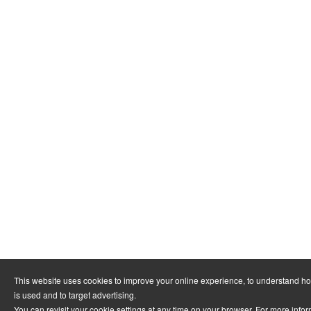
This website uses cookies to improve your online experience, to understand h
is used and to target advertising.
You can revisit your cookie settings at any time on your browser. For more info