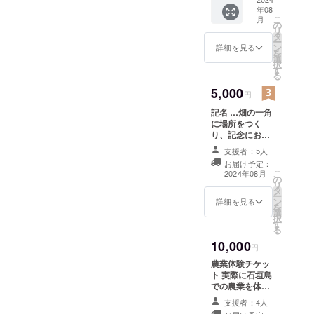
年08
こ
月
の
リ
タ
ー
ン
詳細を見る
を
選
択
す
る
5,000
円
記名 …畑の一角
に場所をつく
り、記念にお名
前を記載させて
支援者：5人
いただきます！
お届け予定：
・掲載期間：
こ
2024年08月
の
2024年8月17日
リ
タ
から事業が存続
ー
ン
する限り掲載 ・
詳細を見る
を
選
掲載方法：掲載
択
す
サイズ→1文字
る
2cm×2cm程度
10,000
A4サイズの
円
ボード(背景は石
農業体験チケッ
垣島をテーマに
ト 実際に石垣島
したイラストを
での農業を体験
予定)にタテ5列×
してみません
ヨコ5列 に並べ
支援者：4人
か？ ・日時：
て記載します。