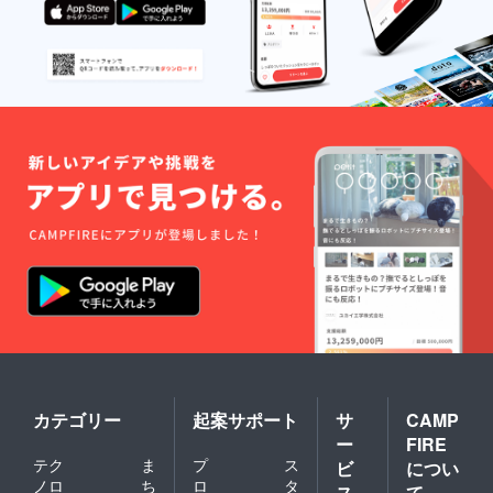
カテゴリー
起案サポート
サ
CAMP
ー
FIRE
テク
ま
プ
ス
ビ
につい
ノロ
ち
ロ
タ
ス
て