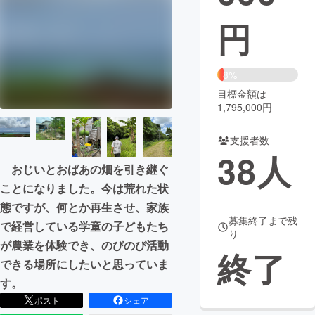
円
まちづくり・地域活性化
CAMPFIRE for Social Good
CAMPFIRE Creation
8%
CAMPFIREふるさと納税
machi-ya
コミュニティ
目標金額は
1,795,000円
支援者数
38
人
おじいとおばあの畑を引き継ぐ
ことになりました。今は荒れた状
態ですが、何とか再生させ、家族
募集終了まで残
で経営している学童の子どもたち
り
が農業を体験でき、のびのび活動
終了
できる場所にしたいと思っていま
す。
ポスト
シェア