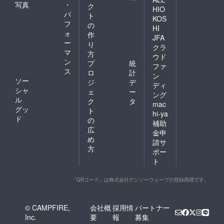
写真
・
ク
HIO
パ
ト
KOS
フ
の
HI
ォ
作
JFA
ー
り
クラ
マ
方
ウド
ン
プ
統
ファ
ス
ロ
計
ン
ソー
ジ
デ
ディ
シャ
ェ
ー
ング
ル
ク
タ
mac
グッ
ト
hi-ya
ド
の
補助
広
金申
め
請サ
方
ポー
ト
「QRコード」は株式会社デンソーウェーブの登録商標です。
© CAMPFIRE,
会社概
採用情
パートナー
Inc.
要
報
募集