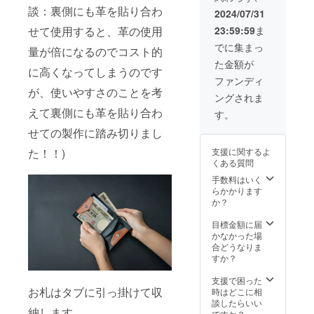
みいた
談：裏側にも革を貼り合わ
了承く
2024/07/31
だきま
ださい
23:59:59
ま
せて使用すると、革の使用
した順
ませ。
に発送
※消費
でに集まっ
量が倍になるのでコスト的
させて
税、送
た金額が
いただ
料込み
に高くなってしまうのです
きます
ファンディ
ので発
が、使いやすさのことを考
ングされま
送のタ
イミン
えて裏側にも革を貼り合わ
す。
グは申
せての製作に踏み切りまし
し込み
のタイ
支援に関するよ
た！！)
ミング
くある質問
により
異なり
手数料はいく
ます。
らかかります
※革、資
か？
材の入
荷状況
目標金額に届
により
かなかった場
発送の
合どうなりま
タイミ
すか？
ングが
予定よ
支援で困った
り前後
お札はタブに引っ掛けて収
時はどこに相
する場
談したらいい
納します。
合がご
ですか？