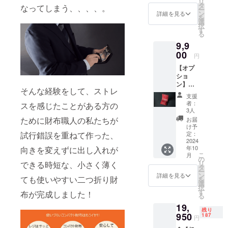
リ
たしま
タ
なってしまう、、、、。
ー
す。 ※
ン
詳細を見る
を
オプ
選
択
ション
す
る
の内装
9,9
ブライ
ドルレ
00
円
ザーを
【オプ
ご購入
ショ
いただ
ン】内
きまし
そんな経験をして、ストレ
装をブ
た場合
支援
ライド
は、ブ
者：
スを感じたことがある方の
ルレ
ライド
3人
ザーに
ルレ
ために財布職人の私たちが
お届
変更 ・
ザーで
け予
内装を
試行錯誤を重ねて作った、
ポケッ
定：
ブライ
2024
トを製
年10
向きを変えずに出し入れが
ドルレ
作いた
こ
月
ザーに
しま
の
リ
できる時短な、小さく薄く
変更し
す。
タ
ー
て製作
ン
詳細を見る
ても使いやすい二つ折り財
を
いたし
選
択
ます。
す
布が完成しました！
る
19,
残り
950
187
円