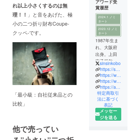
アワード受
れ以上小さくするのは無
賞履歴
理！！
」と音をあげた、極
2024.1 ノミ
ネート
小の二つ折り財布Coupe-
2023.12 ノミ
クッペ-です。
ネート
1987年生ま
れ、大阪府
出身。上田
安子服飾専
sinsinkobo
門学校の服
https://sennyu.jp/
飾雑貨コー
https://www.facebook.com/shinshinkoubou
https://www.instagram.com/sinsinkobo/
スを卒業。
https://ameblo.jp/mashmaro666/
在学中に
特定商取引
「最小級：自社従来品との
バッグ職人
法に基づく
として独立
比較」
表記
開業。開業
メッセー
後はメー
ジを送る
カーからの
他で売ってい
下請け職人
として5年間
る”小さい”二つ折