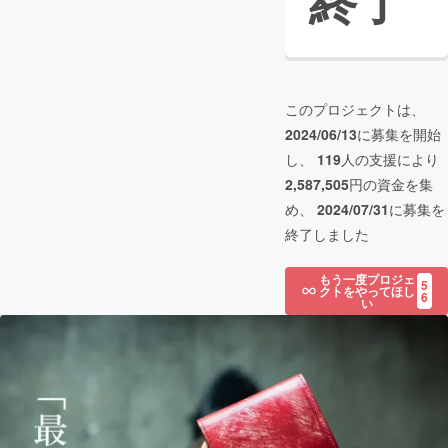
終了
このプロジェクトは、
2024/06/13
に募集を開始
し、
119
人の支援により
2,587,505
円の資金を集
め、
2024/07/31
に募集を
終了しました
もう一度プロジェ
5
クトをやってほし
6
い