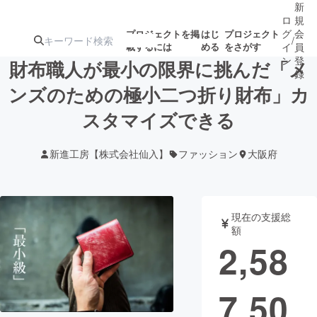
新
ロ
規
グ
会
プロジェクトを掲
はじ
プロジェクト
/
載するには
める
をさがす
イ
員
ン
登
財布職人が最小の限界に挑んだ「メ
録
ンズのための極小二つ折り財布」カ
スタマイズできる
人気のプロ
注目のリ
注目の新着プロ
募集終了が近いプ
もうすぐ公開
ジェクト
ターン
ジェクト
ロジェクト
されます
新進工房【株式会社仙入】
ファッション
大阪府
アート・写真
音楽
現在の支援総
テクノロジー・ガジェット
ゲーム・サ
額
2,58
映像・映画
書籍・雑誌
7,50
ビジネス・起業
チャレンジ