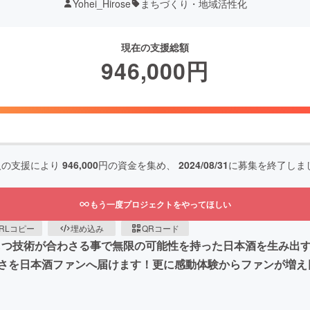
Yohei_Hirose
まちづくり・地域活性化
現在の支援総額
946,000
円
人の支援により
946,000
円の資金を集め、
2024/08/31
に募集を終了しま
もう一度プロジェクトをやってほしい
RLコピー
埋め込み
QRコード
がもつ技術が合わさる事で無限の可能性を持った日本酒を生み出
さを日本酒ファンへ届けます！更に感動体験からファンが増え