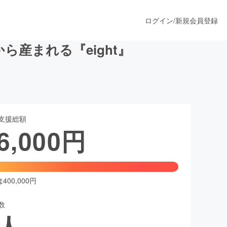
ログイン
/
新規会員登録
産まれる『eight』
うすぐ公開されます
支援総額
プロダクト
6,000
円
ファッション
スポーツ
00,000円
数
ア
ソーシャルグッド
人