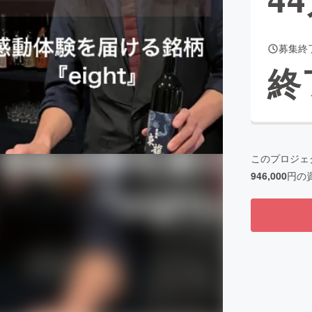
募集終
CAMPFIRE for Social Good
CAMPFIRE Creation
終
CAMPFIREふるさと納税
machi-ya
コミュニティ
このプロジェ
946,000
円の