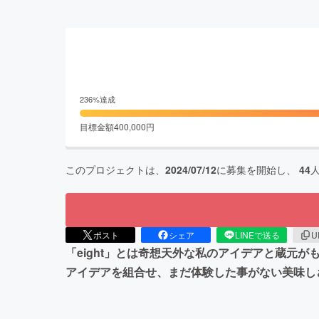
236
%達成
目標金額
400,000
円
このプロジェクトは、
2024/07/12
に募集を開始し、
44
ポスト
シェア
LINEで送る
U
「eight」とは奇想天外な私のアイデアと蔵元
アイデアを組合せ、まだ体験した事がない美味し