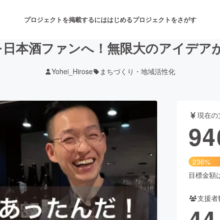
プロジェクトを掲載するには
はじめる
プロジェクトをさがす
日本酒ファンへ！無限大のアイデアから
Yohei_Hirose
まちづくり・地域活性化
注目のリターン
注目の新着プロジェクト
募集終了が近いプロジェクト
も
現在の
音楽
舞台・パフォーマンス
94
ゲーム・サービス開発
フード・飲食店
236%
書籍・雑誌出版
アニメ・漫画
目標金額は4
支援者
チャレンジ
ビューティー・ヘルスケ
44