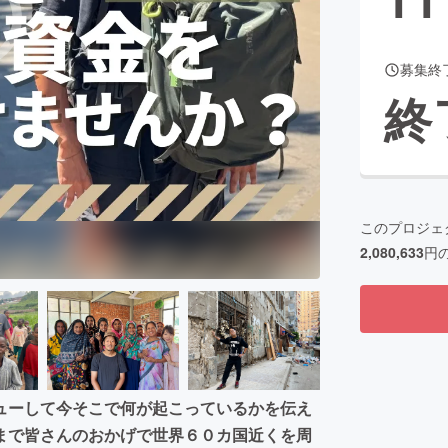
募集終
CAMPFIRE for Social Good
CAMPFIRE Creation
終
CAMPFIREふるさと納税
machi-ya
コミュニティ
このプロジェ
2,080,633
円
ューして今そこで何が起こっているかを伝え
まで皆さんのおかげで世界６０カ国近くを周