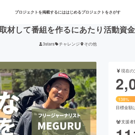
プロジェクトを掲載するには
はじめる
プロジェクトをさがす
取材して番組を作るにあたり活動資
3stars
チャレンジ
その他
注目のリターン
注目の新着プロジェクト
募集終了が近いプロジェクト
も
現在の
音楽
舞台・パフォーマンス
2,
ゲーム・サービス開発
フード・飲食店
138%
書籍・雑誌出版
アニメ・漫画
目標金額は1
支援者
チャレンジ
ビューティー・ヘルスケ
11