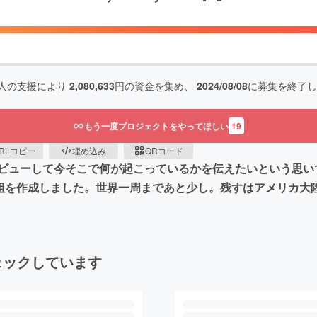
人の支援により
2,080,633
円の資金を集め、
2024/08/08
に募集を終了し
もう一度プロジェクトをやってほしい
19
RLコピー
埋め込み
QRコード
ビューして今そこで何が起こっているかを伝えたいという思い
番組を作成しました。世界一周まであと少し。残すはアメリカ大
ェックしています