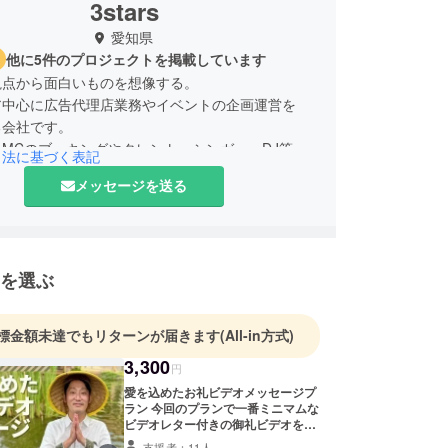
3stars
愛知県
他に5件のプロジェクトを掲載しています
視点から面白いものを想像する。
ア中心に広告代理店業務やイベントの企画運営を
る会社です。
MCのブッキングやタレント・シンガー・DJ等
引法に基づく表記
ストブッキングを行っております。
メッセージを送る
を選ぶ
標金額未達でもリターンが届きます
(All-in方式)
3,300
円
愛を込めたお礼ビデオメッセージプ
ラン 今回のプランで一番ミニマムな
ビデオレター付きの御礼ビデオをお
送りさせて頂きます。この２年間の
支援者：11人