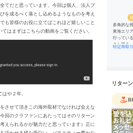
全てだと思っています。今回は個人、法人プ
びを成るべく落とし込めるようなものを考え
でも皆様のお役に立てばこれほど嬉しいこと
多角的な
いてはまずはこちらの動画をご覧ください。
東海エリ
行ってい
また司会、
特定商取
アーティ
リターン
てはや２年。
目
をさせて頂きこの海外取材でなければ会えな
今回のクラファンにあたってはそのリターン
考えられるかが魅力だと思っています）正に
を活かせる様な面白い、バラエティー豊かな