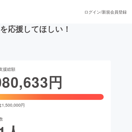
ログイン
/
新規会員登録
金を応援してほしい！
うすぐ公開されます
支援総額
プロダクト
080,633
円
ファッション
スポーツ
,500,000円
数
ア
ソーシャルグッド
1
人