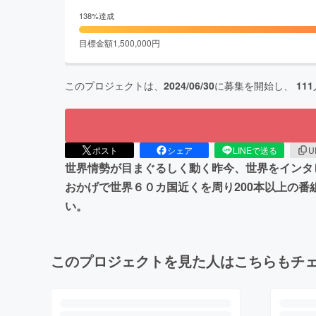
138
%達成
目標金額
1,500,000
円
このプロジェクトは、
2024/06/30
に募集を開始し、
111
ポスト
シェア
LINEで送る
U
世界情勢が目まぐるしく動く昨今、世界をインタ
おかげで世界６０カ国近くを周り200本以上の
い。
このプロジェクトを見た人はこちらもチ