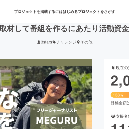
プロジェクトを掲載するには
はじめる
プロジェクトをさがす
取材して番組を作るにあたり活動資
3stars
チャレンジ
その他
注目のリターン
注目の新着プロジェクト
募集終了が近いプロジェクト
も
現在の
音楽
舞台・パフォーマンス
2,
ゲーム・サービス開発
フード・飲食店
138%
書籍・雑誌出版
アニメ・漫画
目標金額は1
支援者
チャレンジ
ビューティー・ヘルスケ
11