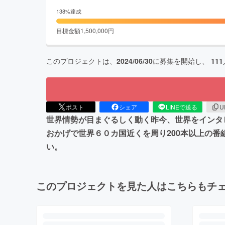
138
%達成
目標金額
1,500,000
円
このプロジェクトは、
2024/06/30
に募集を開始し、
111
ポスト
シェア
LINEで送る
U
世界情勢が目まぐるしく動く昨今、世界をインタ
おかげで世界６０カ国近くを周り200本以上の
い。
このプロジェクトを見た人はこちらもチ