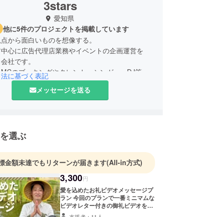
3stars
愛知県
他に5件のプロジェクトを掲載しています
視点から面白いものを想像する。
ア中心に広告代理店業務やイベントの企画運営を
る会社です。
MCのブッキングやタレント・シンガー・DJ等
引法に基づく表記
ストブッキングを行っております。
メッセージを送る
を選ぶ
標金額未達でもリターンが届きます
(All-in方式)
3,300
円
愛を込めたお礼ビデオメッセージプ
ラン 今回のプランで一番ミニマムな
ビデオレター付きの御礼ビデオをお
送りさせて頂きます。この２年間の
支援者：11人