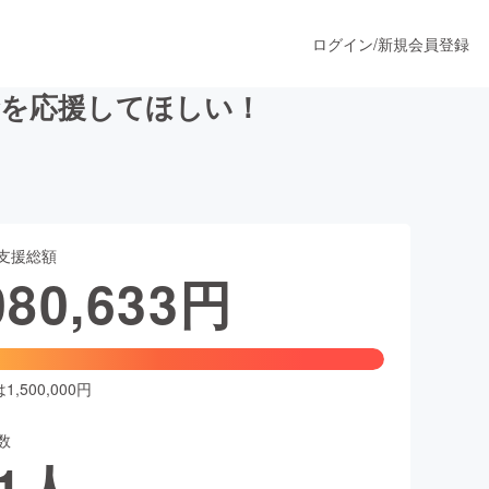
ログイン
/
新規会員登録
金を応援してほしい！
うすぐ公開されます
支援総額
プロダクト
080,633
円
ファッション
スポーツ
,500,000円
数
ア
ソーシャルグッド
1
人