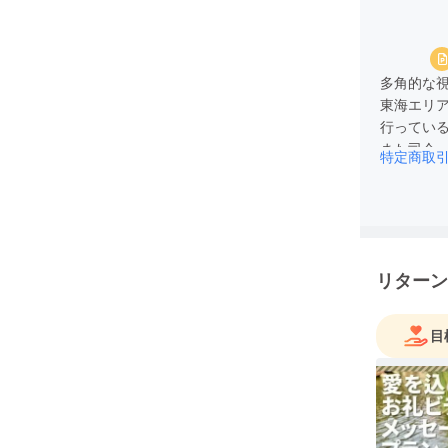
多角的な
東海エリ
行ってい
また司会、
特定商取
アーティ
リターン
目