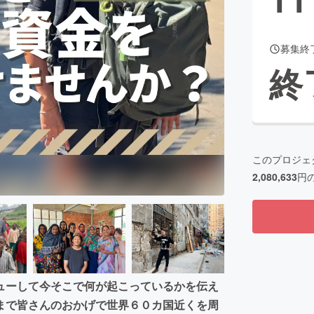
募集終
CAMPFIRE for Social Good
CAMPFIRE Creation
終
CAMPFIREふるさと納税
machi-ya
コミュニティ
このプロジェ
2,080,633
円
ューして今そこで何が起こっているかを伝え
まで皆さんのおかげで世界６０カ国近くを周