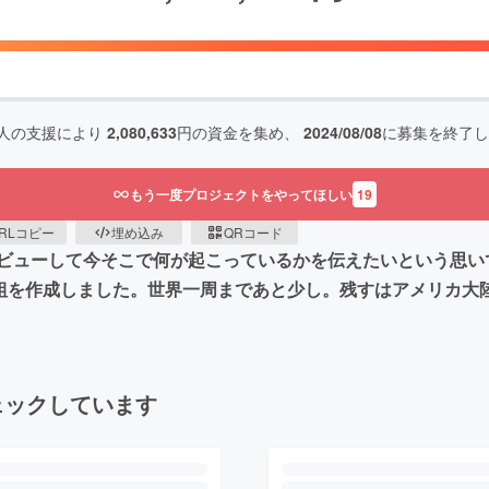
人の支援により
2,080,633
円の資金を集め、
2024/08/08
に募集を終了し
もう一度プロジェクトをやってほしい
19
RLコピー
埋め込み
QRコード
ビューして今そこで何が起こっているかを伝えたいという思い
番組を作成しました。世界一周まであと少し。残すはアメリカ大
ェックしています