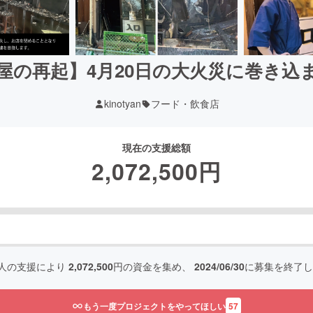
屋の再起】4月20日の大火災に巻き込
kinotyan
フード・飲食店
現在の支援総額
2,072,500
円
人の支援により
2,072,500
円の資金を集め、
2024/06/30
に募集を終了し
もう一度プロジェクトをやってほしい
57