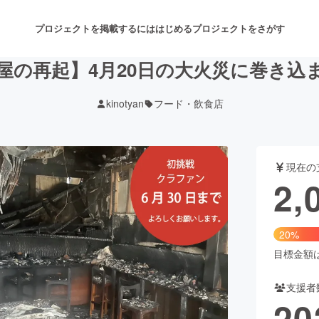
プロジェクトを掲載するには
はじめる
プロジェクトをさがす
屋の再起】4月20日の大火災に巻き込
kinotyan
フード・飲食店
注目のリターン
注目の新着プロジェクト
募集終了が近いプロジェクト
も
現在の
音楽
舞台・パフォーマンス
2,
ゲーム・サービス開発
フード・飲食店
20%
書籍・雑誌出版
アニメ・漫画
目標金額は1
支援者
チャレンジ
ビューティー・ヘルスケ
20