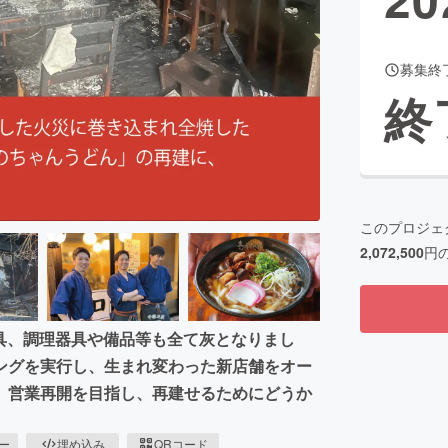
募集終
CAMPFIRE for Social Good
CAMPFIRE Creation
終
CAMPFIREふるさと納税
machi-ya
コミュニティ
このプロジェ
2,072,500
円
家具、調理器具や備品等も全て灰となりまし
ングを実行し、生まれ変わった新店舗をオー
】営業再開を目指し、再建せるためにどうか
ピー
埋め込み
QRコード