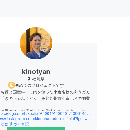
kinotyan
福岡県
初めてのプロジェクトです
打ち麺と国産牛すじ肉を使った小倉名物の肉うどん
る「きのちゃんうどん」を北九州市小倉北区で開業
。
々に愛されるお店づくりを目指して、スタッフの
https://s.tabelog.com/fukuoka/A4004/A400401/40061487/?fbclid=PAZXh0bgNhZW0CMTEAAaZg-H6Peny-5dd0H_l88CqyFlYsJbjsRoqNJ6kTmN2cVdiMt20KE7LrF-k_aem_AfpqRNEBtU2WuvKvj8k1h65pYn-LpCt9F0wZAryG5LEe-izNwdmbNTyaE7oEXc-ysmvCs0HmVv9iPZuXfmSzYdiD
https://www.instagram.com/kinochanudon_official?igsh=MTg1dWttNDY0d3Ziaw==
引法に基づく表記