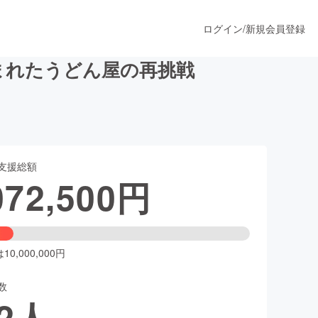
ログイン
/
新規会員登録
まれたうどん屋の再挑戦
うすぐ公開されます
支援総額
プロダクト
072,500
円
ファッション
スポーツ
0,000,000円
数
ア
ソーシャルグッド
2
人