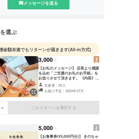
メッセージを送る
を選ぶ
標金額未達でもリターンが届きます
(All-in方式)
3,000
円
【お礼のメッセージ】 店長より感謝
を込め「ご支援のお礼のお手紙」を
お送りさせて頂きます。 《内容》
・お礼のお手紙 ※ 3,000円以上で、
支援者：25人
任意の金額を上乗せ設定できます
お届け予定：2024年07月
このリターンを選択する
る
5,000
円
【お食事券(¥5,000円分)】 きのちゃ