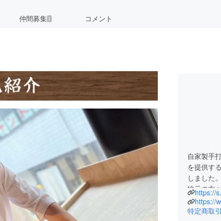
仲間募集
コメント
1
自家製手
を提供す
しました
地元の方
特定商取