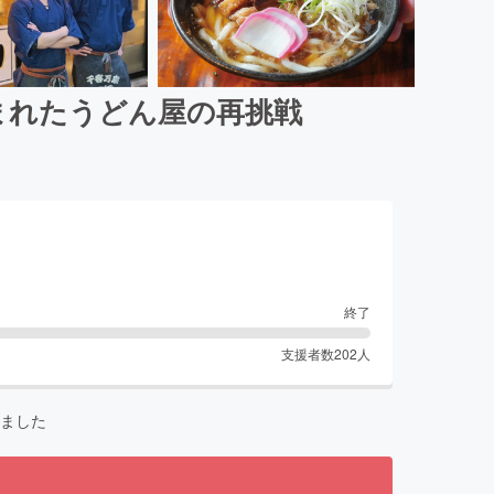
まれたうどん屋の再挑戦
終了
支援者数
202
人
ました