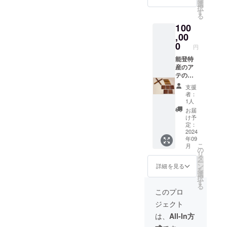
とカト
【材
選
択
ラリ置
料】ア
す
る
き、
テ、漆
100
コース
【数】1
ターで
,00
セット
す。鍋
カトラ
0
円
敷きが1
リ置き
セッ
能登特
【サイ
ト、カ
産のア
ズ】幅
トラリ
テの木
120×高
置きが2
（ヒ
さ9×奥
支援
個、
バ、ア
行12ミ
者：
コース
スナロ
リ 【材
1人
ターが2
の種類
料】ア
お届
枚の
です）
テ、漆
け予
セット
に、木
【数】2
定：
になり
目を活
2024
個
年09
ます。
かして
こ
月
鍋敷き
拭漆を
の
リ
【サイ
施した
タ
ー
ズ】1本
鍋敷き
ン
詳細を見る
を
長さ
とカト
選
択
200×幅
ラリ置
す
る
15×高さ
き、
このプロ
18ミリ
コース
ジェクト
【材
ターで
料】ア
す。鍋
は、
All-In方
テ、漆
敷きが1