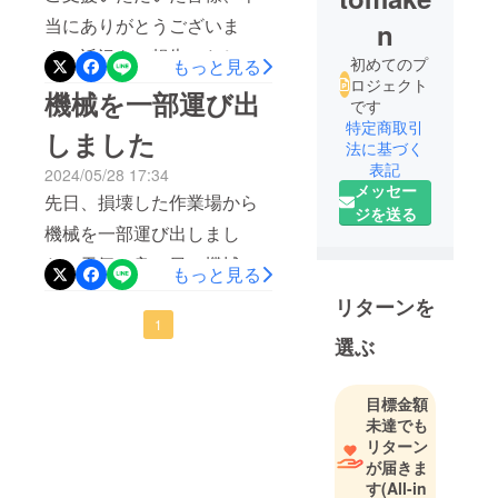
当にありがとうございま
n
す。近況をご報告いたしま
初めてのプ
もっと見る
ロジェクト
す。こちらは損壊した作業
機械を一部運び出
です
場から先日運び出した機械
特定商取引
しました
法に基づく
のうちの一つ、「ホゾ取り
表記
2024/05/28 17:34
機」というものです。今回
メッセー
先日、損壊した作業場から
の地震で倒れて、丸ノコ部
ジを送る
機械を一部運び出しまし
分を上下させるためのゼン
た。天気の良い日に機械屋
もっと見る
マイが割れてしまいまし
さんのユニック車をチャー
リターンを
た。この機械はもう50年ほ
ターして、傾いた建物に注
1
ど使ってきたもので、今は
選ぶ
意しながら何台かの機械を
ゼンマイを使っているよう
取り出し、運んでもらいま
なものはありません。そう
目標金額
した。この後、修理が可能
未達でも
そう買い替えできる値段の
リターン
なものは整備してもらっ
ものでもないので、何度か
が届きま
て、新しい作業場に設置し
す
(All-in
修理しながら大事に使って