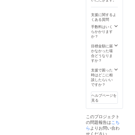
さ9×奥
行12ミ
リ 【材
支援に関するよ
料】ア
くある質問
テ、漆
【数】5
手数料はいく
個 コー
らかかります
スター
か？
【サイ
ズ】縦
目標金額に届
横90×高
かなかった場
さ9ミリ
合どうなりま
【材
すか？
料】ア
テ、漆
支援で困った
【数】5
時はどこに相
枚
談したらいい
ですか？
ヘルプページを
見る
このプロジェクト
の問題報告は
こち
ら
よりお問い合わ
せください