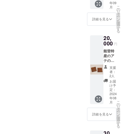
年09
かして
こ
月
拭漆を
の
リ
施した
タ
ー
カトラ
ン
詳細を見る
を
リ置き
選
択
です。2
す
る
個セッ
20,
トにな
りま
000
円
す。
能登特
【サイ
産のア
ズ】幅
テの木
120×高
（ヒ
さ9×奥
支援
バ、ア
行12ミ
者：
スナロ
リ 【材
2人
の種類
料】ア
お届
です）
テ、漆
け予
に、木
【数】2
定：
目を活
2024
個セッ
年08
かして
ト
こ
月
拭漆を
の
リ
施した
タ
ー
コース
ン
詳細を見る
を
ターで
選
択
す。2枚
す
る
セット
30,
になり