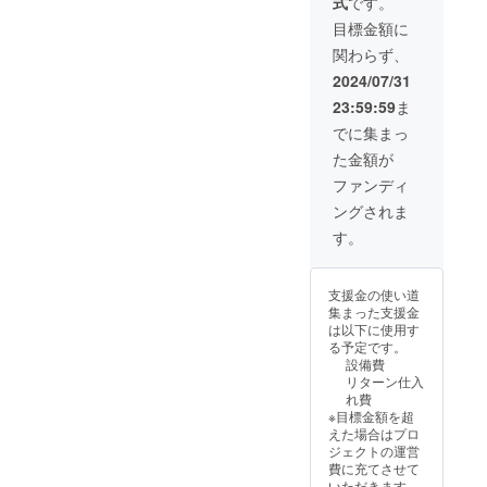
式
です。
【数】1
セッ
セット
ト、カ
目標金額に
カトラ
トラリ
関わらず、
リ置き
置きが5
【サイ
個、
2024/07/31
ズ】幅
コース
23:59:59
ま
120×高
ターが5
さ9×奥
枚の
でに集まっ
行12ミ
セット
た金額が
リ 【材
になり
料】ア
ます。
ファンディ
テ、漆
鍋敷き
ングされま
【数】2
【サイ
個 コー
ズ】1本
す。
スター
長さ
【サイ
200×幅
ズ】縦
15×高さ
支援金の使い道
横90×高
18ミリ
集まった支援金
さ9ミリ
【材
は以下に使用す
【材
料】ア
る予定です。
料】ア
テ、漆
設備費
テ、漆
【数】1
リターン仕入
【数】2
セット
れ費
枚
カトラ
※目標金額を超
リ置き
えた場合はプロ
【サイ
ジェクトの運営
ズ】幅
費に充てさせて
120×高
いただきます。