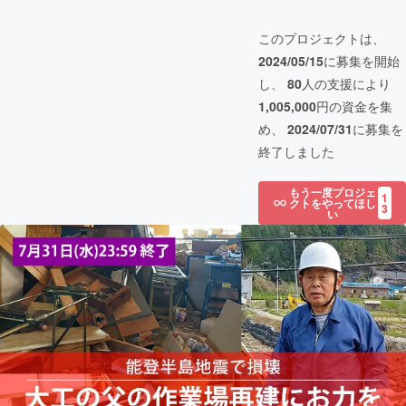
このプロジェクトは、
2024/05/15
に募集を開始
し、
80
人の支援により
1,005,000
円の資金を集
め、
2024/07/31
に募集を
終了しました
もう一度プロジェ
1
クトをやってほし
3
い