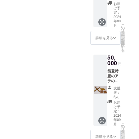
の種類
ズ】1本
お届
です）
長さ
け予
に、木
200×幅
定：
目を活
2024
15×高さ
年09
かして
18ミリ
こ
月
拭漆を
【材
の
リ
施した
料】ア
タ
ー
鍋敷き
テ、漆
ン
詳細を見る
を
とカト
【数】1
選
択
ラリ置
セット
す
る
きで
50,
す。鍋
敷きが1
000
円
セッ
能登特
ト、カ
産のア
トラリ
テの木
置きが2
（ヒ
個の
支援
バ、ア
セット
者：
スナロ
になり
5人
の種類
ます。
お届
です）
鍋敷き
け予
に、木
【サイ
定：
目を活
2024
ズ】1本
年09
かして
長さ
こ
月
拭漆を
200×幅
の
リ
施した
15×高さ
タ
ー
鍋敷き
18ミリ
ン
詳細を見る
を