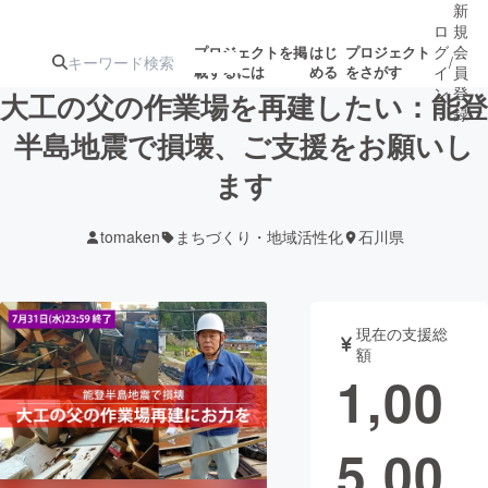
新
ロ
規
グ
会
プロジェクトを掲
はじ
プロジェクト
/
載するには
める
をさがす
イ
員
ン
登
大工の父の作業場を再建したい：能登
録
半島地震で損壊、ご支援をお願いし
ます
人気のプロ
注目のリ
注目の新着プロ
募集終了が近いプ
もうすぐ公開
ジェクト
ターン
ジェクト
ロジェクト
されます
tomaken
まちづくり・地域活性化
石川県
アート・写真
音楽
現在の支援総
テクノロジー・ガジェット
ゲーム・サ
額
1,00
映像・映画
書籍・雑誌
5,00
ビジネス・起業
チャレンジ