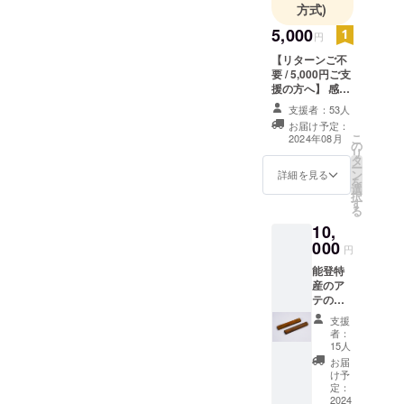
方式)
たいと思います。
きたものですが、さすがに
5,000
円
今回はダメージが大きくて
【リターンご不
修理も難しそうです。
要 / 5,000円ご支
援の方へ】 感謝
の気持ちを込め
支援者：53人
て、メールにて
お届け予定：
お礼のメッセー
こ
2024年08月
の
ジをお送りいた
リ
タ
します。
ー
ン
詳細を見る
を
選
択
す
る
10,
000
円
能登特
産のア
テの木
（ヒ
支援
バ、ア
者：
スナロ
15人
の種類
お届
です）
け予
に、木
定：
目を活
2024