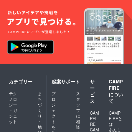
カテゴリー
起案サポート
サ
CAMP
ー
FIRE
テク
ま
プ
ス
ビ
につい
ノロ
ち
ロ
タ
ス
て
ジー
づ
ジ
ッ
・ガ
く
ェ
フ
CAM
CAMP
ジェ
り
ク
に
PFI
FIREと
ット
・
ト
相
RE
は
地
を
談
CAM
あんし