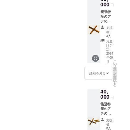
ます。
000
円
【サイ
能登特
ズ】縦
産のア
横90×高
テの木
さ9ミリ
（ヒ
【材
支援
バ、ア
料】ア
者：
スナロ
テ、漆
4人
の種類
【数】2
お届
です）
枚セッ
け予
に、木
ト
定：
目を活
2024
年09
かして
こ
月
拭漆を
の
リ
施した
タ
ー
鍋敷き
ン
詳細を見る
を
です。
選
択
十字に
す
る
組み合
40,
わせて
使いま
000
円
す。外
能登特
すとコ
産のア
ンパク
テの木
トに収
（ヒ
納でき
支援
バ、ア
ます。
者：
スナロ
【サイ
0人