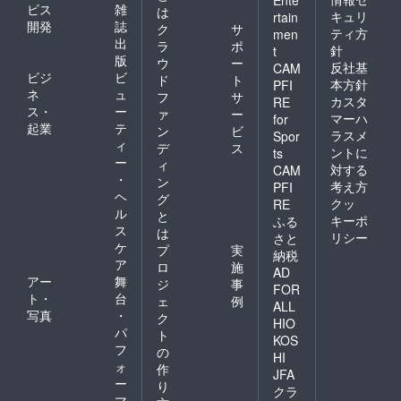
ビス
雑
は
キュリ
rtain
開発
誌
ク
サ
ティ方
men
出
ラ
ポ
針
t
版
ウ
ー
反社基
CAM
ビジ
ビ
ド
ト
本方針
PFI
ネ
ュ
フ
サ
カスタ
RE
ス・
ー
ァ
ー
マーハ
for
起業
テ
ン
ビ
ラスメ
Spor
ィ
デ
ス
ントに
ts
ー
ィ
対する
CAM
・
ン
考え方
PFI
ヘ
グ
クッ
RE
ル
と
キーポ
ふる
ス
は
リシー
さと
ケ
プ
実
納税
ア
ロ
施
AD
アー
舞
ジ
事
FOR
ト・
台
ェ
例
ALL
写真
・
ク
HIO
パ
ト
KOS
フ
の
HI
ォ
作
JFA
ー
り
クラ
マ