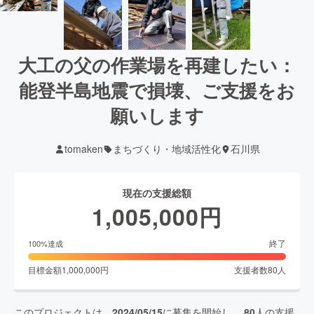
大工の父の作業場を再建したい：
能登半島地震で損壊、ご支援をお
願いします
tomaken
まちづくり・地域活性化
石川県
現在の支援総額
1,005,000
円
終了
100
%達成
目標金額
1,000,000
円
支援者数
80
人
このプロジェクトは、
2024/05/15
に募集を開始し、
80
人の支援