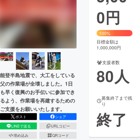
0
円
まちづくり・地域活性化
CAMPFIRE for Social Good
CAMPFIRE Creation
100%
CAMPFIREふるさと納税
machi-ya
コミュニティ
目標金額は
1,000,000円
支援者数
80
人
能登半島地震で、大工をしている
父の作業場が全壊しました。1日
も早く復興のお手伝いに参加でき
募集終了まで残
るよう、作業場を再建するための
り
ご支援をお願いいたします。
終了
ポスト
シェア
LINEで送る
URLコピー
埋め込み
QRコード