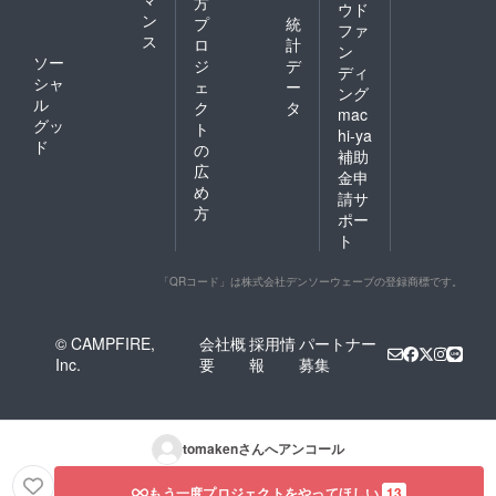
方
ウド
ン
プ
統
ファ
ス
ロ
計
ン
ソー
ジ
デ
ディ
シャ
ェ
ー
ング
ル
ク
タ
mac
グッ
ト
hi-ya
ド
の
補助
広
金申
め
請サ
方
ポー
ト
「QRコード」は株式会社デンソーウェーブの登録商標です。
© CAMPFIRE,
会社概
採用情
パートナー
Inc.
要
報
募集
tomaken
さんへアンコール
もう一度プロジェクトをやってほしい
13