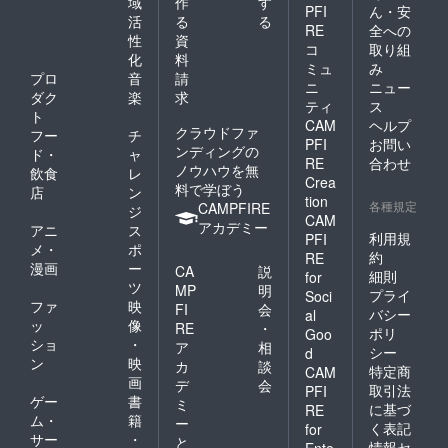
域
作
す
PFI
ん・安
活
る
る
RE
全への
性
資
コ
取り組
化
料
ミュ
み
プロ
音
請
ニ
ニュー
ダク
楽
求
ティ
ス
ト
CAM
ヘルプ
クラウドファ
フー
チ
PFI
お問い
ンディングの
ド・
ャ
RE
合わせ
ノウハウを無
飲食
レ
Crea
料で学ぼう
店
ン
tion
各種規定
CAMPFIRE
ジ
CAM
アカデミー
アニ
ス
利用規
PFI
メ・
ポ
約
RE
漫画
ー
CA
説
細則
for
ツ
MP
明
プライ
Soci
ファ
映
FI
会
バシー
al
ッ
像
RE
・
ポリ
Goo
ショ
・
ア
相
シー
d
ン
映
カ
談
特定商
CAM
画
デ
会
取引法
PFI
ゲー
書
ミ
に基づ
RE
ム・
籍
ー
く表記
for
サー
・
と
情報セ
Ente