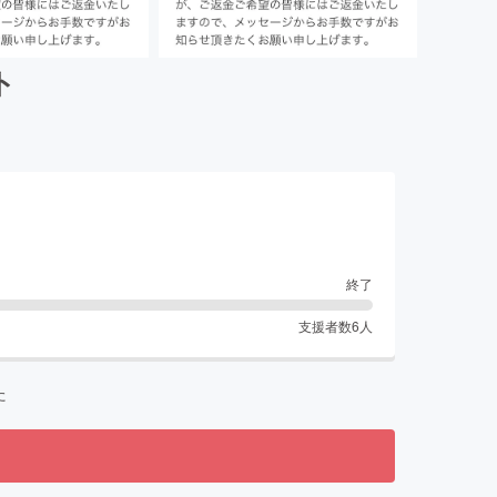
ト
終了
支援者数
6
人
た