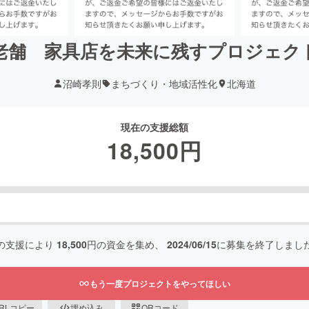
老舗 家具店を未来に残すプロジェク
沼崎孝則
まちづくり・地域活性化
北海道
現在の支援総額
18,500
円
の支援により
18,500
円の資金を集め、
2024/06/15
に募集を終了しまし
もう一度プロジェクトをやってほしい
RLコピー
埋め込み
QRコード