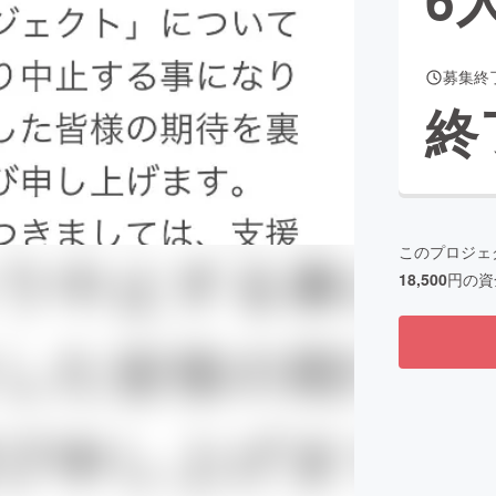
募集終
CAMPFIRE for Social Good
CAMPFIRE Creation
終
CAMPFIREふるさと納税
machi-ya
コミュニティ
このプロジェ
18,500
円の資