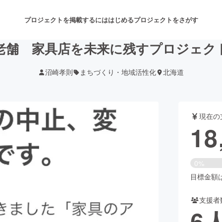
プロジェクトを掲載するには
はじめる
プロジェクトをさがす
老舗 家具店を未来に残すプロジェク
沼崎孝則
まちづくり・地域活性化
北海道
注目のリターン
注目の新着プロジェクト
募集終了が近いプロジェクト
も
現在の
音楽
舞台・パフォーマンス
18
ゲーム・サービス開発
フード・飲食店
0%
書籍・雑誌出版
アニメ・漫画
目標金額は1
支援者
チャレンジ
ビューティー・ヘルスケ
6