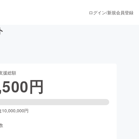
ログイン
/
新規会員登録
ト
うすぐ公開されます
支援総額
プロダクト
,500
円
ファッション
スポーツ
0,000,000円
数
ア
ソーシャルグッド
人