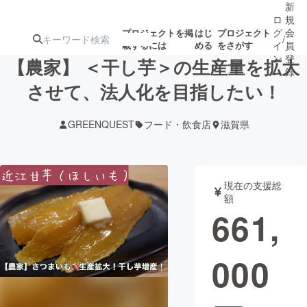
新
ロ
規
グ
会
プロジェクトを掲
はじ
プロジェクト
/
載するには
める
をさがす
イ
員
ン
登
【農家】 ＜干し芋＞の生産量を拡大
録
させて、法人化を目指したい！
人気のプロ
注目のリ
注目の新着プロ
募集終了が近いプ
もうすぐ公開
GREENQUEST
フード・飲食店
滋賀県
ジェクト
ターン
ジェクト
ロジェクト
されます
アート・写真
音楽
現在の支援総
額
661,
テクノロジー・ガジェット
ゲーム・サ
000
映像・映画
書籍・雑誌
ビジネス・起業
チャレンジ