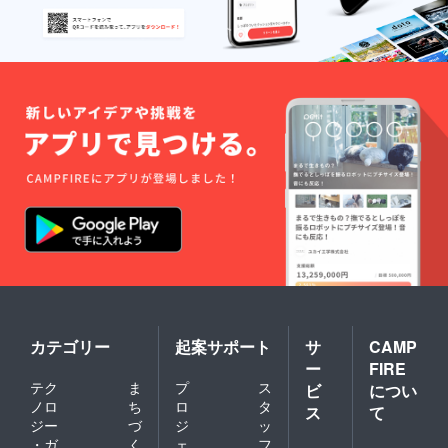
カテゴリー
起案サポート
サ
CAMP
ー
FIRE
テク
ま
プ
ス
ビ
につい
ノロ
ち
ロ
タ
ス
て
ジー
づ
ジ
ッ
・ガ
く
ェ
フ