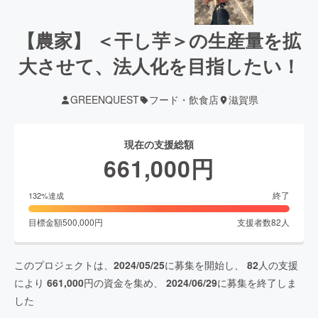
【農家】 ＜干し芋＞の生産量を拡
大させて、法人化を目指したい！
GREENQUEST
フード・飲食店
滋賀県
現在の支援総額
661,000
円
終了
132
%達成
目標金額
500,000
円
支援者数
82
人
このプロジェクトは、
2024/05/25
に募集を開始し、
82
人の支援
により
661,000
円の資金を集め、
2024/06/29
に募集を終了しま
した