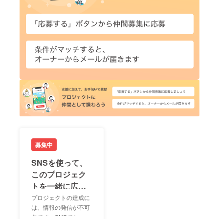
募集中
SNSを使って、
このプロジェク
トを一緒に広め
ましょう！
プロジェクトの達成に
は、情報の発信が不可
欠です。SNSでシェア