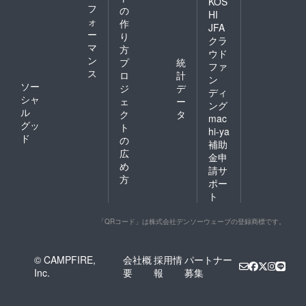
KOS
フ
の
HI
ォ
作
JFA
ー
り
クラ
マ
方
ウド
ン
プ
統
ファ
ス
ロ
計
ン
ソー
ジ
デ
ディ
シャ
ェ
ー
ング
ル
ク
タ
mac
グッ
ト
hi-ya
ド
の
補助
広
金申
め
請サ
方
ポー
ト
「QRコード」は株式会社デンソーウェーブの登録商標です。
© CAMPFIRE,
会社概
採用情
パートナー
Inc.
要
報
募集