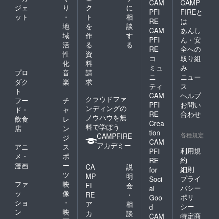
CAM
CAMP
ジェ
り
ク
に
PFI
FIREと
ット
・
ト
相
RE
は
地
を
談
CAM
あんし
域
作
す
PFI
ん・安
活
る
る
RE
全への
性
資
コ
取り組
化
料
ミュ
み
プロ
音
請
ニ
ニュー
ダク
楽
求
ティ
ス
ト
CAM
ヘルプ
クラウドファ
フー
チ
PFI
お問い
ンディングの
ド・
ャ
RE
合わせ
ノウハウを無
飲食
レ
Crea
料で学ぼう
店
ン
tion
各種規定
CAMPFIRE
ジ
CAM
アカデミー
アニ
ス
利用規
PFI
メ・
ポ
約
RE
漫画
ー
CA
説
細則
for
ツ
MP
明
プライ
Soci
ファ
映
FI
会
バシー
al
ッ
像
RE
・
ポリ
Goo
ショ
・
ア
相
シー
d
ン
映
カ
談
特定商
CAM