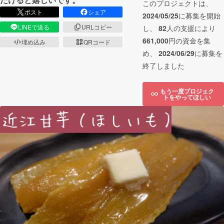
このプロジェクトは、
ポスト
シェア
2024/05/25
に募集を開始
LINEで送る
URLコピー
し、
82
人の支援により
661,000
円の資金を集
埋め込み
QRコード
め、
2024/06/29
に募集を
終了しました
もう一度プロジェク
トをやってほしい