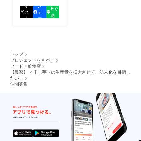
LIN
をして、あなたが応援
ポ
シ
Eで
しているプロジェクト
ス
ェ
送
の良さを知ってもらい
ト
ア
る
ましょう！
トップ
>
プロジェクトをさがす
>
フード・飲食店
>
【農家】 ＜干し芋＞の生産量を拡大させて、法人化を目指し
たい！
>
仲間募集