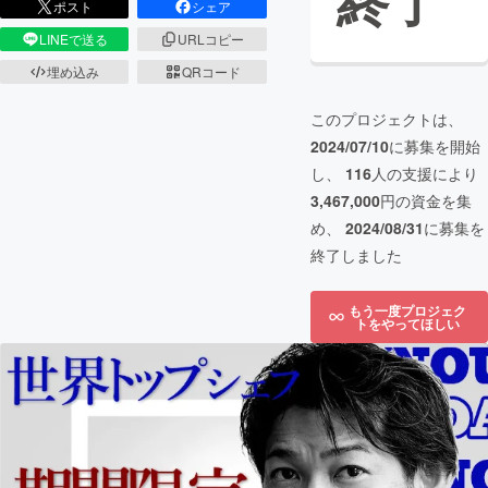
終了
ポスト
シェア
LINEで送る
URLコピー
埋め込み
QRコード
このプロジェクトは、
2024/07/10
に募集を開始
し、
116
人の支援により
3,467,000
円の資金を集
め、
2024/08/31
に募集を
終了しました
もう一度プロジェク
トをやってほしい