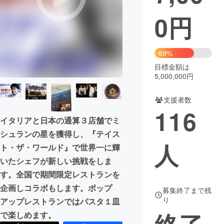
0
円
まちづくり・地域活性化
CAMPFIRE for Social Good
CAMPFIRE Creation
69%
CAMPFIREふるさと納税
machi-ya
コミュニティ
目標金額は
5,000,000円
支援者数
116
イタリアと日本の通算３店舗でミ
シュランの星を獲得し、『テイス
人
ト・ザ・ワールド』で世界一に輝
いたシェフが新しい挑戦をしま
す。全国で期間限定レストランを
企画しコラボもします。ポップ
募集終了まで残
り
アップレストランではパスタ１皿
で楽しめます。