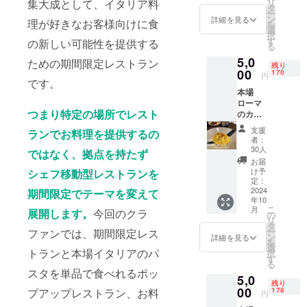
集大成として、イタリア料
リ
しま
でコー
タ
ー
す。 イ
ス料理
ン
詳細を見る
理が好きなお客様向けに食
を
ベント
を提供
選
択
参加は
致しま
す
の新しい可能性を提供する
る
「入札
す。 1
5,0
制※」と
年間有
ための期間限定レストラン
残り
なりま
効
00
170
円
です。
すので
（2024
本場
ご了承
年11月
ローマ
くださ
から
つまり特定の場所でレスト
のカル
い。 ※
2025年
ボナー
入札制
10月末
支援
ランでお料理を提供するの
ラ２皿
とは、
日ま
者：
分。 ア
オーク
で）。
30人
ではなく、拠点を持たず
レンジ
ション
こちら
お届
なし。
のよう
にお食
け予
シェフ移動型レストランを
現地そ
に参加
事代は
定：
のまま
2024
期間限定でテーマを変えて
希望者
含まれ
年10
の味を
様から
ていま
こ
月
展開します。
今回のクラ
再現し
金額提
せん。
の
リ
まし
示いた
通常料
タ
ー
ファンでは、期間限定レス
た。 自
だき、
金はお
ン
詳細を見る
を
家製グ
金額の
１人様
選
トランと本場イタリアのパ
択
アン
高い方
３万円
す
る
チャー
から参
の５皿
スタを単品で食べれるポッ
5,0
レを使
加でき
コース
残り
い、
00
るとい
のみで
プアップレストラン、お料
178
円
ローマ
う制度
す。