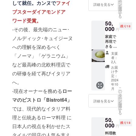
ー
して就任。カンヌで
ファイ
キノコ
ン
ン
詳細を見る
を
のテ
コーダ
選
ブスターダイアモンドア
択
リーヌ
アラバ
す
る
チナー
ワード受賞。
50,
玉ね
ラ（牛
残り18
ぎの
000
テール
-その後、最先端のニュー･
円
ロース
のロー
家庭で
ト パ
ノルディック･キュイジーヌ
マ風煮
再現で
プリカ
込み）
きる 美
への理解を深めるべく
ソース
ドル
味しい
パス
チェ
支援
「ノーマ」「ゲラニウム」
イタリ
タ 海
ティラ
者：
アン料
藻のリ
ミス メ
2人
など最高峰の北欧料理店で
理教室
ゾット
ニュー
お届
試食込
メイ
は食材
け予
の研修を経て再びイタリア
み ４皿
ン ナ
定：
の仕入
（前
2024
スの田
れによ
へ。
年10
菜、パ
楽 デ
り異な
こ
月
スタ、
-現在オーナーを務める
ロー
ザート
の
る場合
リ
メイ
キャラ
タ
がござ
ー
マのビストロ「Bistrot64」
ン、ド
メルの
ン
いま
詳細を見る
を
ル
ジェ
選
す。 ・
択
では、現代的なイタリア料
チェ）
ラート
す
支援者
る
・実施
のアッ
様の交
理と伝統あるローマ料理 に
50,
概要：
フォ
通費や
残り18
24年10
000
ガート
滞在
日本人の視点を利かせたス
円
月から
メ
費：支
料理教
・受講
ニュー
タイルで同店の人気を支え
援者様