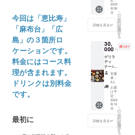
18時一
2024
年09
斉ス
こ
月
タート
の
今回は「恵比寿」
リ
おひと
タ
ー
り様
ン
詳細を見る
「麻布台」「広
を
30000
選
択
円 アぺ
す
る
島」の３箇所ロ
付き ド
30,
リンク
残り81
代別 秋
ケーションです。
000
円
田シェ
ゲリラ
フ３皿
料金にはコース料
ディ
能田
ナー in
３皿 計
理が含まれます。
麻布台
６皿構
支援
（都
成で
者：
ドリンクは別料金
内）
す。
3人
じゃが
お届
いもの
です。
け予
スパ
定：
ゲッ
2024
年10
ティ
こ
月
コース
の
リ
（１名
タ
最初に
ー
様）
ン
詳細を見る
を
じゃが
選
択
いもの
す
る
スパ