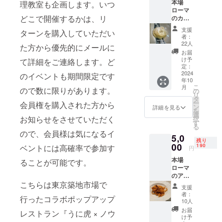
本場
理教室も企画します。いつ
のお店
です。
（ドリ
ローマ
では大
こちら
ンク代
どこで開催するかは、リ
のカ
人気で
にお食
別） ＊
チョエ
した。
事代は
こちら
支援
ターンを購入していただい
ペペ２
提供方
含まれ
でご用
者：
皿分。
法；レ
ていま
意でき
22人
た方から優先的にメールに
アレン
ストラ
せん。
ない高
お届
ジな
ンにて
通常料
級ワイ
け予
て詳細をご連絡します。ど
し。現
お召し
定：
金はコ
ン等は
地その
2024
上がり
のイベントも期間限定です
ラボ内
持ち込
年10
ままの
くださ
容に伴
み可 ア
こ
月
ので数に限りがあります。
味を再
い。 提
の
い変更
レル
リ
現しま
供場
タ
します
ギー等
ー
会員権を購入された方から
した。
所；
ン
が、お
の対応
詳細を見る
を
CNNで
都内非
選
一人様
は事前
お知らせをさせていただく
択
はスタ
公開 詳
す
３万円
申告の
る
ンリー
しい内
６皿
みとさ
ので、会員様は気になるイ
5,0
トゥッ
容は
コース
せてい
残り
チさん
00
メール
190
ベントには高確率で参加す
を予定
ただき
円
に紹介
にてお
してい
ます。
本場
され、
ることが可能です。
知らせ
ます。
参考例
ローマ
ローマ
しま
（ドリ
前菜
のアマ
のお店
す。
ンク代
バー
こちらは東京築地市場で
トリ
では１
別） ・
ニャカ
支援
チャー
番人気
日時：
ウダ ス
者：
行ったコラボポップアップ
ナ２皿
でし
10人
メール
ペシャ
分。 ア
た。 提
または
リテ
お届
レストラン『うに虎 × ノウ
レンジ
供方
け予
LINEに
じゃが