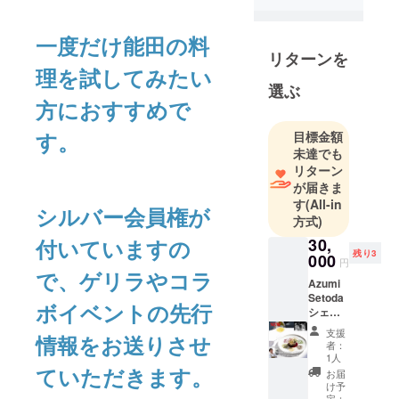
一度だけ能田の料
リターンを
理を試してみたい
選ぶ
方におすすめで
す。
目標金額
未達でも
リターン
が届きま
す
(All-in
シルバー会員権が
方式)
付いていますの
30,
残り3
000
円
で、ゲリラやコラ
Azumi
Setoda
ボイベントの先行
シェフ
とのコ
支援
情報をお送りさせ
ラボ
者：
ディ
1人
ナーin
ていただきます。
お届
広島 9
け予
月16日
定：