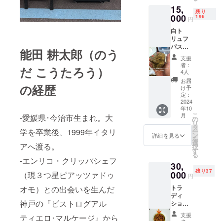
バー
公開 詳
細は
キャビ
15,
ジョン
しい内
メール
ア）使
残り
で提供
000
容は
196
円
で連絡
用の場
しま
メール
しま
合は別
白ト
す。 提
にてお
す。
途追加
リュフ
供方
知らせ
料金が
パス
法；レ
しま
能田 耕太郎（のう
発生し
タ １
ストラ
す。
支援
ます。
皿分 本
ンにて
者：
・日
だ こうたろう）
場ピエ
お召し
4人
時：24
モンテ
上がり
お届
年11月
伝統の
の経歴
くださ
け予
から希
タヤリ
い。 提
定：
望日を
ンのバ
2024
供場
ご予約
年10
ター
所；
くださ
こ
月
-愛媛県･今治市生まれ。大
ソース
都内非
の
い。
リ
場所
公開 詳
タ
（週3日
ー
学を卒業後、1999年イタリ
都内非
細は
ン
詳細を見る
程度営
を
公開 詳
メール
選
アへ渡る。
業） ・
択
しい内
にてお
す
場所：
る
容は
知らせ
-エンリコ・クリッパシェフ
都内非
30,
メール
しま
公開 ・
残り37
でお知
000
す。
（現３つ星ピアッツァドゥ
円
有効期
らせす
限：25
トラ
オモ）との出会いを生んだ
ます。
年10月
ディ
末まで
神戸の『ビストログアル
ショナ
・支援
ル イタ
支援
ティエロ･マルケージ』から
者様の
リアン