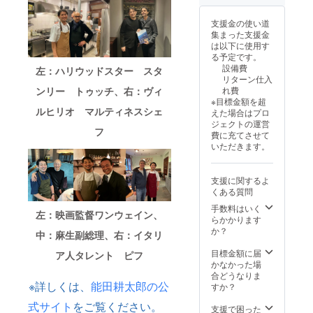
支援金の使い道
集まった支援金
は以下に使用す
る予定です。
設備費
左：ハリウッドスター スタ
リターン仕入
ンリー トゥッチ、右：ヴィ
れ費
※目標金額を超
ルヒリオ マルティネスシェ
えた場合はプロ
ジェクトの運営
フ
費に充てさせて
いただきます。
支援に関するよ
くある質問
手数料はいく
左：映画監督ワンウェイン、
らかかります
か？
中：麻生副総理、右：イタリ
目標金額に届
ア人タレント ピフ
かなかった場
合どうなりま
※詳しくは、
能田耕太郎の公
すか？
式サイト
をご覧ください。
支援で困った