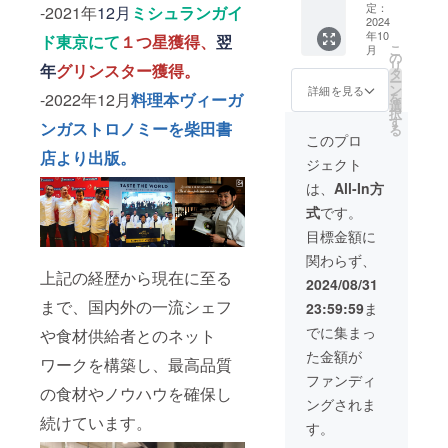
店に
定：
い。 ・
-2021年
12月
ミシュランガイ
伺って
2024
支援者
年10
１夜限
ド東京にて
１つ星獲得、
翌
様との
こ
月
りのス
の
連絡方
リ
年
グリンスター獲得。
ペシャ
タ
法：詳
ー
ルコラ
ン
細は
詳細を見る
を
-2022年12月
料理本ヴィーガ
ボディ
選
メール
択
ナーを
す
で連絡
ンガストロノミーを柴田書
る
開催し
しま
このプロ
ます。
す。
店より出版。
ジェクト
・訪問
は１
は、
All-In方
回、事
式
です。
前のや
り取り
目標金額に
はオン
関わらず、
ライン
上記の経歴から現在に至る
上で行
2024/08/31
いま
まで、国内外の一流シェフ
23:59:59
ま
す。 交
通費、
でに集まっ
や食材供給者とのネット
宿泊費
た金額が
別 詳細
ワークを構築し、最高品質
はメー
ファンディ
ルにて
の食材やノウハウを確保し
ングされま
ご連絡
続けています。
しま
す。
す。