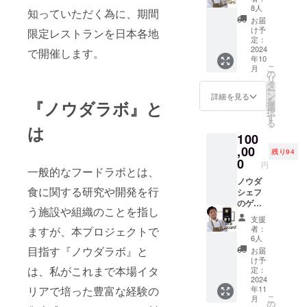
るゲリ
１ チー
8人
知っていただく為に、期間
ラディ
ズ ドル
お届
ナー会
チェ ド
け予
限定レストランを日本各地
員権 こ
リンク
定：
ちらは
2024
代別
で開催します。
年10
コラボ
こ
月
ディ
の
リ
ナー専
タ
ー
用の会
ン
詳細を見る
を
『ノウダラボ』と
員権で
選
択
す。 1
す
る
年間有
は
100
効
（2024
,00
残り94
年11月
0
円
一般的なフードラボとは、
から
2025年
ノウダ
食に関する研究や開発を行
10月末
シェフ
日ま
のゲリ
う施設や組織のことを指し
で）。
ラレス
支援
開催日
トラン
者：
ますが、本プロジェクトで
が決ま
会員権
6人
り次第
会員限
目指す『ノウダラボ』と
お届
メール
定でノ
け予
または
ウダ
は、私がこれまで本場イタ
定：
LINEに
シェフ
2024
リアで培った豊富な経験の
年11
て順次
が秘密
こ
月
ご連絡
の場所
の