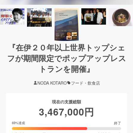
『在伊２０年以上世界トップシェ
フが期間限定でポップアップレス
トランを開催』
NODA KOTARO
フード・飲食店
現在の支援総額
3,467,000
円
終了
69
%達成