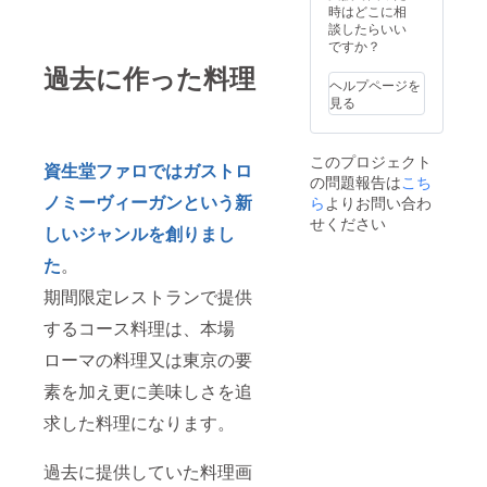
時はどこに相
談したらいい
ですか？
過去に作った料理
ヘルプページを
見る
このプロジェクト
資生堂ファロではガストロ
の問題報告は
こち
ノミーヴィーガンという新
ら
よりお問い合わ
せください
しいジャンルを創りまし
た
。
期間限定レストランで提供
するコース料理は、本場
ローマの料理又は東京の要
素を加え更に美味しさを追
求した料理になります。
過去に提供していた料理画