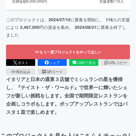
目標金額
5,000,000
円
支援者数
116
人
このプロジェクトは、
2024/07/10
に募集を開始し、
116
人の支援
により
3,467,000
円の資金を集め、
2024/08/31
に募集を終了し
ました
もう一度プロジェクトをやってほしい
ポスト
シェア
LINEで送る
URLコピー
埋め込み
QRコード
イタリアと日本の通算３店舗でミシュランの星を獲得
し、『テイスト・ザ・ワールド』で世界一に輝いたシェ
フが新しい挑戦をします。全国で期間限定レストランを
企画しコラボもします。ポップアップレストランではパ
スタ１皿で楽しめます。
このプロジェクトを見た人はこちらもチェックし