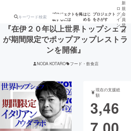
新
ロ
規
グ
会
プロジェクトを掲
はじ
プロジェクト
/
載するには
める
をさがす
イ
員
ン
登
『在伊２０年以上世界トップシェフ
録
が期間限定でポップアップレストラ
ンを開催』
人気のプロ
注目のリ
注目の新着プロ
募集終了が近いプ
もうすぐ公開
ジェクト
ターン
ジェクト
ロジェクト
されます
NODA KOTARO
フード・飲食店
アート・写真
音楽
現在の支援総
テクノロジー・ガジェット
ゲーム・サ
額
3,46
映像・映画
書籍・雑誌
7,00
ビジネス・起業
チャレンジ