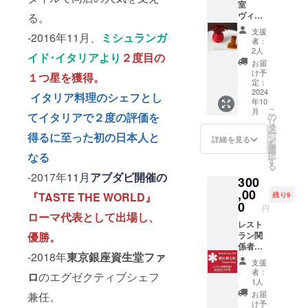
室
方法：
は食材
の交通
ヴィー
る。
都内非
の仕入
費や滞
ガン
公開 詳
れによ
在費は
支援
-2016年11月、
ミシュランガ
（試食
細は
り異な
各自で
者：
含む）
メール
る場合
2人
ご負担
イド･イタリアより
２度目の
４皿
でお知
がござ
くださ
お届
（前
らせし
いま
け予
い。 ・
１つ星を獲得。
菜、パ
ます。
定：
す。 ド
支援者
スタ、
2024
リンク
イタリア料理のシェフとし
様との
年10
チー
込み ・
連絡方
こ
月
ズ、ド
てイタリアで２度の評価を
の
日時：
法：詳
リ
ル
タ
2024年
細は
ー
得るに至った初の日本人と
チェ）
ン
10月 ・
詳細を見る
メール
を
・実施
選
場所：
で連絡
択
なる
概要：
す
都内非
しま
る
24年10
公開 ・
す。
-2017年
11月
アブダビ開催の
300
月から
支援者
・受講
,00
様の交
『TASTE THE WORLD』
残り9
方法：
0
通費や
円
都内非
ローマ代表として出場し、
滞在
公開 詳
レスト
費：支
しい内
ラン関
優勝。
援者様
容は
係者向
の交通
-2018年
東京銀座資生堂ファ
メール
け あな
費や滞
支援
でお知
たのお
在費は
者：
ロ
のエグゼクティブシェフ
らせし
店とコ
各自で
1人
ます。
ラボし
ご負担
お届
兼任。
ます お
くださ
け予