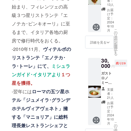
者：
交通費
コース
13人
始まり、フィレンツェの高
や滞在
ランチ
お届
費：支
（１名
け予
級３つ星リストランテ『エ
援者様
様） ・
定：
の交通
日時：
2024
ノテカ･ピンキオーリ』に至
費や滞
年10
2024年
こ
在費は
月
るまで、イタリア各地の厨
10月 ・
の
リ
各自で
場所：
タ
ー
ご負担
房で修行時代をおくる。
都内非
ン
詳細を見る
を
くださ
公開 全
選
-2010年11月、
ヴィテルボの
択
い。 ・
５皿
す
る
支援者
コース
リストランテ「エノテカ･
様との
30,
前
連絡方
残り29
菜
000
ラ･トーレ」にて、
ミシュラ
円
法：詳
バー
細は
ガスト
ニャカ
ンガイド･イタリアより
１つ
メール
ロノ
ウダ パ
で連絡
星を獲得。
ミー
スタ
しま
ヴィー
１ カ
支援
-翌年には
ローマの五ツ星ホ
す。
ガン ラ
チョエ
者：
ンチ
ぺぺ パ
21人
テル「ジュメイラ･グランデ
コース
スタ
お届
（１名
２ エ
け予
ホテルヴィアヴェネト」擁
様） 全
イトブ
定：
５皿
2024
ロッコ
する「マニョリア」に総料
年10
コース
リーの
こ
月
前
理長兼レストランシェフと
スープ
の
リ
菜
メイ
タ