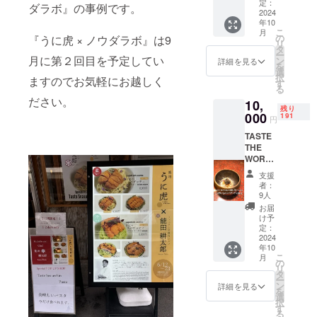
なし。
法；レ
定：
てご連
いもの
ダラボ』の事例です。
現地そ
2024
ストラ
絡 ・場
スパ
年10
のまま
ンにて
所：基
ゲッ
こ
月
の味を
お召し
の
『うに虎 × ノウダラボ』は9
本コラ
ティ
リ
再現し
上がり
タ
ボシェ
優勝作
ー
まし
月に第２回目を予定してい
くださ
ン
詳細を見る
フのお
品 パス
を
た。 自
い。 提
選
店 ・有
タ
択
ますのでお気軽にお越しく
家製グ
供場
す
効期
うにパ
る
アン
所；
限：25
スタ メ
ださい。
10,
チャー
都内非
年10月
イ
残り
レを使
000
公開 詳
191
末まで
ン
円
い、
しい内
・支援
ローマ
TASTE
ローマ
容は
者様の
風牛
THE
のお店
メール
交通費
テール
WORLD
では大
にてお
や滞在
煮込み
で優勝
人気で
知らせ
費：支
ドル
支援
し世界
した。
しま
者：
援者様
チェ
一に
提供方
す。
9人
の交通
パンナ
なった
法；レ
お届
費や滞
コッタ
じゃが
ストラ
け予
在費は
とイチ
いもの
ンにて
定：
各自で
ジクの
スパ
2024
お召し
ご負担
ソル
年10
ゲッ
上がり
くださ
ベット
こ
月
ティ１
くださ
の
い。 ・
特別な
リ
皿分。
い。 提
タ
支援者
食材
ー
こちら
供場
ン
詳細を見る
様との
（白ト
を
をキャ
所；
選
連絡方
リュ
択
ビア
都内非
す
法：詳
フ、
る