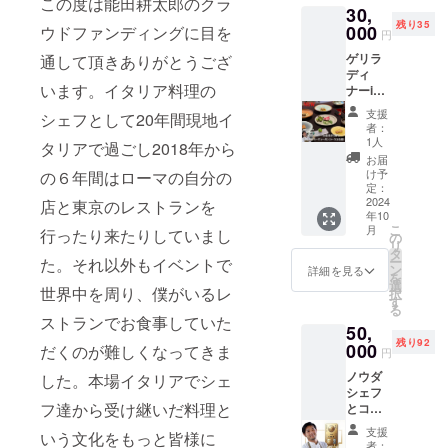
この度は能田耕太郎のクラ
30,
ゲッ
残り35
ティを
000
ウドファンディングに目を
円
含む６
ゲリラ
通して頂きありがとうござ
皿コー
ディ
ス おひ
います。イタリア料理の
ナーin
とり様
恵比寿
30000
支援
シェフとして20年間現地イ
（都
円 ア
者：
内） ガ
ミュー
1人
タリアで過ごし2018年から
ストロ
ズ 前菜
お届
ノミー
じゃが
け予
の６年間はローマの自分の
ヴィー
いも パ
定：
ガン
2024
店と東京のレストランを
スタ 魚
年10
コース
ドル
こ
月
行ったり来たりしていまし
（１名
チェ ド
の
リ
様） 野
リンク
タ
ー
た。それ以外もイベントで
菜を中
代別
ン
詳細を見る
を
心にし
選
世界中を周り、僕がいるレ
択
た構成
す
る
おひと
ストランでお食事していた
50,
り様
残り92
30000
000
だくのが難しくなってきま
円
円 ６皿
ノウダ
した。本場イタリアでシェ
構成 ア
シェフ
ミュー
フ達から受け継いだ料理と
とコラ
ズ 前菜
ボシェ
パスタ
支援
いう文化をもっと皆様に
フによ
メイン
者：