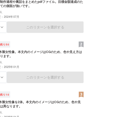
制作過程や裏話をまとめたpdfファイル。目標金額達成のた
ての側面が強いです。
人
：2024年07月
このリターンを選択する
る
残り
50
の木製女性像。本文内のイメージはCGのため、色や見え方は
ります。
人
：2025年01月
このリターンを選択する
る
残り
10
の木製女性像を2体。本文内のイメージはCGのため、色や見
は異なります。
人
：2025年01月