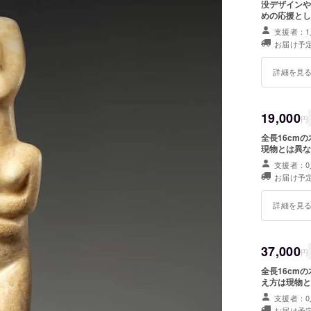
没デザインや
めの応援とし
支援者：1
お届け予定
詳細を見
19,000
円
全長16cm
現物とは異な
支援者：0
お届け予定
詳細を見
37,000
円
全長16cm
え方は現物と
支援者：0
お届け予定