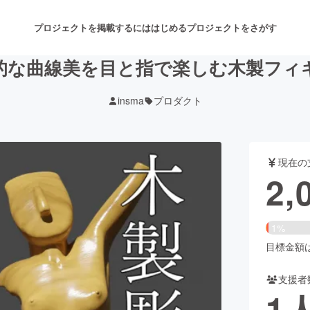
プロジェクトを掲載するには
はじめる
プロジェクトをさがす
的な曲線美を目と指で楽しむ木製フィ
insma
プロダクト
注目のリターン
注目の新着プロジェクト
募集終了が近いプロジェクト
も
現在の
音楽
舞台・パフォーマンス
2,
ゲーム・サービス開発
フード・飲食店
1%
書籍・雑誌出版
アニメ・漫画
目標金額は1
支援者
チャレンジ
ビューティー・ヘルスケ
1