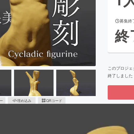
募集終
CAMPFIRE for Social Good
CAMPFIRE Creation
終
CAMPFIREふるさと納税
machi-ya
コミュニティ
このプロジェ
終了しました
ピー
埋め込み
QRコード