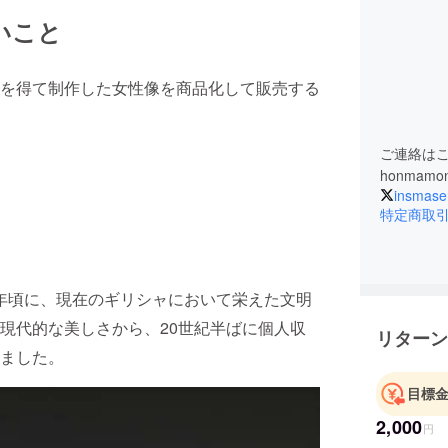
いこと
を得て制作した女性像を商品化して販売する
ご連絡は
honmamo
insmase
特定商取
00年頃に、現在のギリシャにおいて栄えた文明
現代的な美しさから、20世紀半ばに個人収
リターン
ました。
目標
2,000
円