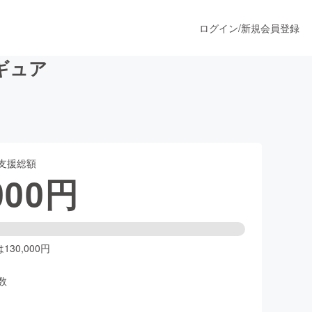
ログイン
/
新規会員登録
ギュア
うすぐ公開されます
支援総額
プロダクト
000
円
ファッション
スポーツ
30,000円
数
ア
ソーシャルグッド
人