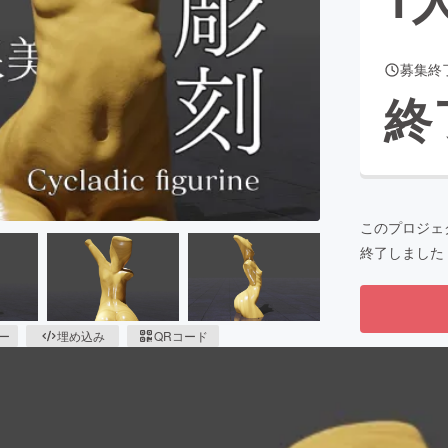
募集終
CAMPFIRE for Social Good
CAMPFIRE Creation
終
CAMPFIREふるさと納税
machi-ya
コミュニティ
このプロジェ
終了しました
ピー
埋め込み
QRコード