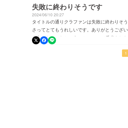
失敗に終わりそうです
2024/06/10 20:27
タイトルの通りクラファンは失敗に終わりそう
さってとてもうれしいです。ありがとうござい
き出せなかったということについて反省をしな
でこの企画を終わらせるつもりはないので、X(tw
（可能ならば）プロモーションに力を入れてみ
1