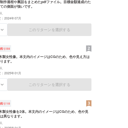
制作過程や裏話をまとめたpdfファイル。目標金額達成のた
ての側面が強いです。
人
：2024年07月
このリターンを選択する
る
残り
50
の木製女性像。本文内のイメージはCGのため、色や見え方は
ります。
人
：2025年01月
このリターンを選択する
る
残り
10
の木製女性像を2体。本文内のイメージはCGのため、色や見
は異なります。
人
：2025年01月