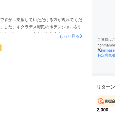
ですが…支援していただける方が現れてくだ
ました。キクラデス彫刻のポテンシャルを引
ければならないと考えております。このまま
もっと見る
ご連絡は
itter)をチェックしてみてください。今度は
honmamo
ようと思います。それでは左様なら。
insmase
特定商取
リターン
目標
2,000
円