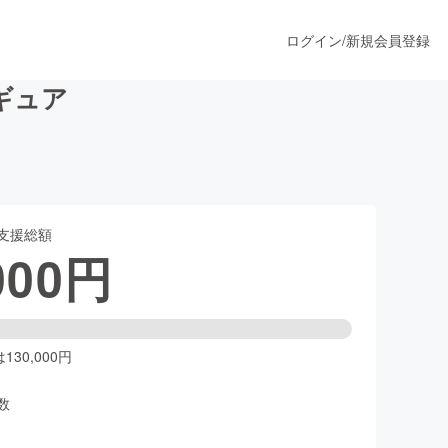
ログイン
/
新規会員登録
ギュア
うすぐ公開されます
支援総額
プロダクト
000
円
ファッション
スポーツ
30,000円
数
ア
ソーシャルグッド
人