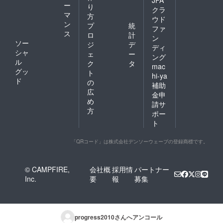
JFA
ー
り
クラ
マ
方
ウド
ン
プ
統
ファ
ス
ロ
計
ン
ソー
ジ
デ
ディ
シャ
ェ
ー
ング
ル
ク
タ
mac
グッ
ト
hi-ya
ド
の
補助
広
金申
め
請サ
方
ポー
ト
「QRコード」は株式会社デンソーウェーブの登録商標です。
© CAMPFIRE,
会社概
採用情
パートナー
Inc.
要
報
募集
progress2010
さんへアンコール