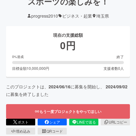
スポーツの楽しみを！
progress2010
ビジネス・起業
埼玉県
現在の支援総額
0
円
終了
0
%達成
目標金額
10,000,000
円
支援者数
0
人
このプロジェクトは、
2024/06/16
に募集を開始し、
2024/09/02
に募集を終了しました
もう一度プロジェクトをやってほしい
ポスト
シェア
LINEで送る
URLコピー
埋め込み
QRコード