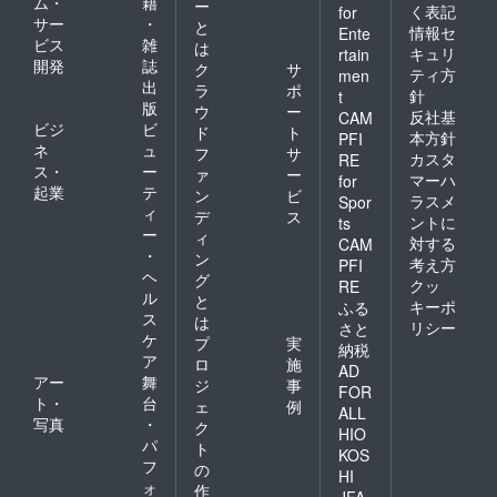
ム・
籍
ー
く表記
for
サー
・
と
情報セ
Ente
ビス
雑
は
キュリ
rtain
開発
誌
ク
サ
ティ方
men
出
ラ
ポ
針
t
版
ウ
ー
反社基
CAM
ビジ
ビ
ド
ト
本方針
PFI
ネ
ュ
フ
サ
カスタ
RE
ス・
ー
ァ
ー
マーハ
for
起業
テ
ン
ビ
ラスメ
Spor
ィ
デ
ス
ントに
ts
ー
ィ
対する
CAM
・
ン
考え方
PFI
ヘ
グ
クッ
RE
ル
と
キーポ
ふる
ス
は
リシー
さと
ケ
プ
実
納税
ア
ロ
施
AD
アー
舞
ジ
事
FOR
ト・
台
ェ
例
ALL
写真
・
ク
HIO
パ
ト
KOS
フ
の
HI
ォ
作