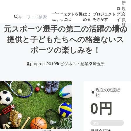
新
ロ
規
グ
会
プロジェクトを掲
はじ
プロジェクト
/
載するには
める
をさがす
イ
員
ン
登
元スポーツ選手の第二の活躍の場の
録
提供と子どもたちへの格差ないス
ポーツの楽しみを！
人気のプロ
注目のリ
注目の新着プロ
募集終了が近いプ
もうすぐ公開
ジェクト
ターン
ジェクト
ロジェクト
されます
progress2010
ビジネス・起業
埼玉県
アート・写真
音楽
現在の支援総
テクノロジー・ガジェット
ゲーム・サ
額
0
円
映像・映画
書籍・雑誌
0%
ビジネス・起業
チャレンジ
目標金額は