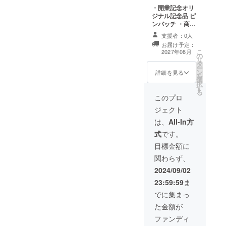
・開業記念オリ
ジナル記念品 ピ
ンバッチ ・商品
サイズ：２cm×
支援者：0人
２cm
お届け予定：
こ
2027年08月
の
リ
タ
ー
ン
詳細を見る
を
選
択
す
る
このプロ
ジェクト
は、
All-In方
式
です。
目標金額に
関わらず、
2024/09/02
23:59:59
ま
でに集まっ
た金額が
ファンディ