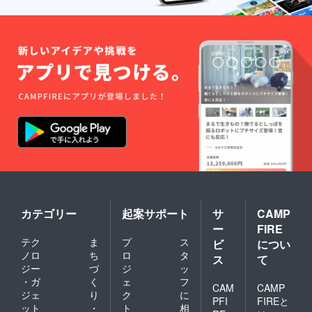
カテゴリー
起案サポート
サ
CAMP
ー
FIRE
テク
ま
プ
ス
ビ
につい
ノロ
ち
ロ
タ
ス
て
ジー
づ
ジ
ッ
・ガ
く
ェ
フ
CAM
CAMP
ジェ
り
ク
に
PFI
FIREと
ット
・
ト
相