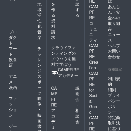
RE
は
地
を
談
CAM
あんし
域
作
す
PFI
ん・安
活
る
る
RE
全への
性
資
コ
取り組
化
料
ミュ
み
プロ
音
請
ニ
ニュー
ダク
楽
求
ティ
ス
ト
CAM
ヘルプ
クラウドファ
フー
チ
PFI
お問い
ンディングの
ド・
ャ
RE
合わせ
ノウハウを無
飲食
レ
Crea
料で学ぼう
店
ン
tion
各種規定
CAMPFIRE
ジ
CAM
アカデミー
アニ
ス
利用規
PFI
メ・
ポ
約
RE
漫画
ー
CA
説
細則
for
ツ
MP
明
プライ
Soci
ファ
映
FI
会
バシー
al
ッ
像
RE
・
ポリ
Goo
ショ
・
ア
相
シー
d
ン
映
カ
談
特定商
CAM
画
デ
会
取引法
PFI
ゲー
書
ミ
に基づ
RE