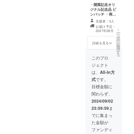
・開業記念オリ
ジナル記念品 ピ
ンバッチ ・商品
サイズ：２cm×
支援者：0人
２cm
お届け予定：
こ
2027年08月
の
リ
タ
ー
ン
詳細を見る
を
選
択
す
る
このプロ
ジェクト
は、
All-In方
式
です。
目標金額に
関わらず、
2024/09/02
23:59:59
ま
でに集まっ
た金額が
ファンディ