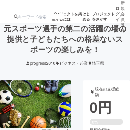
新
ロ
規
グ
会
プロジェクトを掲
はじ
プロジェクト
/
載するには
める
をさがす
イ
員
ン
登
元スポーツ選手の第二の活躍の場の
録
提供と子どもたちへの格差ないス
ポーツの楽しみを！
人気のプロ
注目のリ
注目の新着プロ
募集終了が近いプ
もうすぐ公開
ジェクト
ターン
ジェクト
ロジェクト
されます
progress2010
ビジネス・起業
埼玉県
アート・写真
音楽
現在の支援総
テクノロジー・ガジェット
ゲーム・サ
額
0
円
映像・映画
書籍・雑誌
0%
ビジネス・起業
チャレンジ
目標金額は