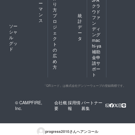
JFA
ー
り
クラ
マ
方
ウド
ン
プ
統
ファ
ス
ロ
計
ン
ソー
ジ
デ
ディ
シャ
ェ
ー
ング
ル
ク
タ
mac
グッ
ト
hi-ya
ド
の
補助
広
金申
め
請サ
方
ポー
ト
「QRコード」は株式会社デンソーウェーブの登録商標です。
© CAMPFIRE,
会社概
採用情
パートナー
Inc.
要
報
募集
progress2010
さんへアンコール