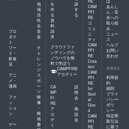
RE
は
地
を
談
CAM
あんし
域
作
す
PFI
ん・安
活
る
る
RE
全への
性
資
コ
取り組
化
料
ミュ
み
プロ
音
請
ニ
ニュー
ダク
楽
求
ティ
ス
ト
CAM
ヘルプ
クラウドファ
フー
チ
PFI
お問い
ンディングの
ド・
ャ
RE
合わせ
ノウハウを無
飲食
レ
Crea
料で学ぼう
店
ン
tion
各種規定
CAMPFIRE
ジ
CAM
アカデミー
アニ
ス
利用規
PFI
メ・
ポ
約
RE
漫画
ー
CA
説
細則
for
ツ
MP
明
プライ
Soci
ファ
映
FI
会
バシー
al
ッ
像
RE
・
ポリ
Goo
ショ
・
ア
相
シー
d
ン
映
カ
談
特定商
CAM
画
デ
会
取引法
PFI
ゲー
書
ミ
に基づ
RE