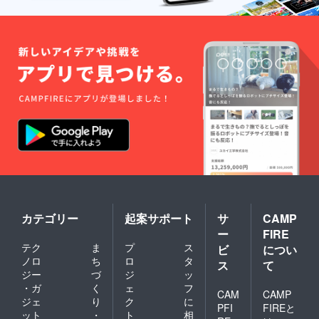
カテゴリー
起案サポート
サ
CAMP
ー
FIRE
テク
ま
プ
ス
ビ
につい
ノロ
ち
ロ
タ
ス
て
ジー
づ
ジ
ッ
・ガ
く
ェ
フ
CAM
CAMP
ジェ
り
ク
に
PFI
FIREと
ット
・
ト
相