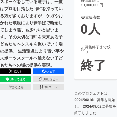
スポーツをしている選手は、一度
10,000,000円
はプロを目指した“夢”を持ってい
まちづくり・地域活性化
る方が多くおりますが、ケガやお
支援者数
0
人
かれた環境により夢半ばで断念し
CAMPFIRE for Social Good
CAMPFIRE Creation
てしまう選手も少ないと思いま
CAMPFIREふるさと納税
machi-ya
コミュニティ
す。その大切な“夢”を未来ある子
どもたちへタスキを繋いでいく場
募集終了まで残
の提供。 生活環境により習い事や
り
スポーツスクールへ通えない子ど
終了
もたちへの場の提供を実現。
ポスト
シェア
LINEで送る
URLコピー
埋め込み
QRコード
このプロジェクトは、
2024/06/16
に募集を開始
し、
2024/09/02
に募集を
終了しました