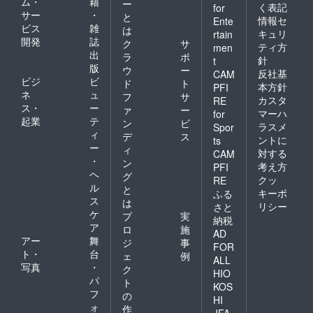
ム・
籍
ー
く表記
for
サー
・
と
情報セ
Ente
ビス
雑
は
キュリ
rtain
開発
誌
ク
サ
ティ方
men
出
ラ
ポ
針
t
版
ウ
ー
反社基
CAM
ビジ
ビ
ド
ト
本方針
PFI
ネ
ュ
フ
サ
カスタ
RE
ス・
ー
ァ
ー
マーハ
for
起業
テ
ン
ビ
ラスメ
Spor
ィ
デ
ス
ントに
ts
ー
ィ
対する
CAM
・
ン
考え方
PFI
ヘ
グ
クッ
RE
ル
と
キーポ
ふる
ス
は
リシー
さと
ケ
プ
実
納税
ア
ロ
施
AD
アー
舞
ジ
事
FOR
ト・
台
ェ
例
ALL
写真
・
ク
HIO
パ
ト
KOS
フ
の
HI
ォ
作