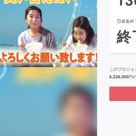
募集終
CAMPFIRE for Social Good
CAMPFIRE Creation
終
CAMPFIREふるさと納税
machi-ya
コミュニティ
このプロジェ
6,226,000
円