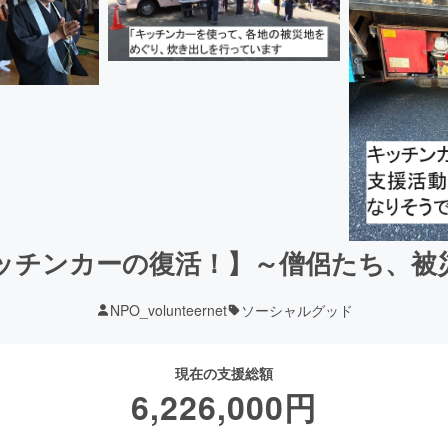
ッチンカーの復活！】～僧侶たち、被
NPO_volunteernet
ソーシャルグッド
現在の支援総額
6,226,000
円