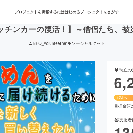
プロジェクトを掲載するには
はじめる
プロジェクトをさがす
ッチンカーの復活！】～僧侶たち、被
NPO_volunteernet
ソーシャルグッド
注目のリターン
注目の新着プロジェクト
募集終了が近いプロジェクト
も
現在の
音楽
舞台・パフォーマンス
6,
ゲーム・サービス開発
フード・飲食店
124%
書籍・雑誌出版
アニメ・漫画
目標金額は5
支援者
チャレンジ
ビューティー・ヘルスケ
13