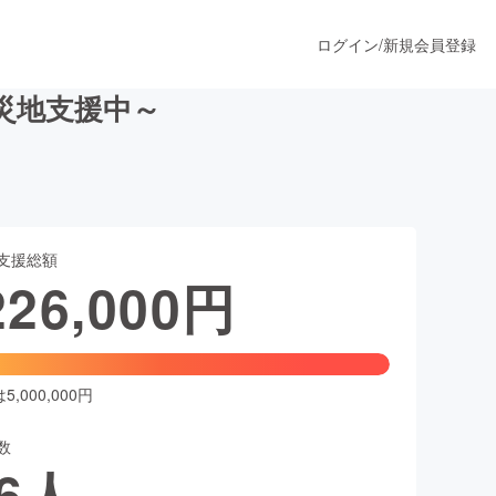
ログイン
/
新規会員登録
災地支援中～
うすぐ公開されます
支援総額
プロダクト
226,000
円
ファッション
スポーツ
,000,000円
数
ア
ソーシャルグッド
6
人