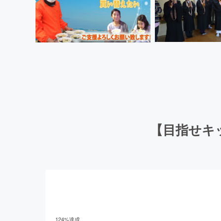
【目指せキ
124
%達成