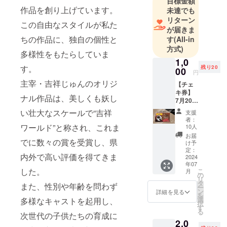
目標金額
お客様以外
作品を創り上げています。
未達でも
にも“感動”を
リターン
お届けした
この自由なスタイルが私た
が届きま
いと考え、
ちの作品に、独自の個性と
す
(All-in
ファッショ
方式)
多様性をもたらしていま
ンショーの
1,0
す。
演出やダン
残り20
00
円
スイベン
主宰・吉祥じゅんのオリジ
【チェ
ト・着ぐる
キ券】
ナル作品は、美しくも妖し
7月20日
みのステー
本番上
い壮大なスケールで“吉祥
ジ・お化け
支援
演終了
者：
屋敷の運営
後に俳
ワールド”と称され、これま
10人
優さん
等幅広く行
お届
でに数々の賞を受賞し、県
たちと
け予
い、“演じ
チェキ
定：
内外で高い評価を得てきま
る”から“コー
撮影が
2024
年07
出来ま
ディネイト
した。
こ
月
るチ
の
する”へ幅も
リ
ケット
タ
また、性別や年齢を問わず
ー
です。
広がり、映
ン
詳細を見る
を
この日
選
多様なキャストを起用し、
像やイベン
択
の記念
す
る
トのキャス
にいか
次世代の子供たちの育成に
2,0
がで
ティング