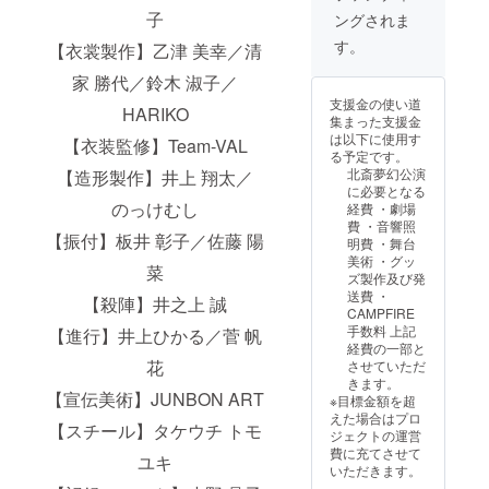
のチェ
ンディ
子
ングされま
キ撮影
ング特
券 ⑤終
典とし
す。
【衣裳製作】乙津 美幸／清
演後に
ての非
タカシ
売品ポ
家 勝代／鈴木 淑子／
から手
スト
支援金の使い道
渡しで
カード
HARIKO
集まった支援金
プレゼ
も一緒
は以下に使用す
【衣装監修】Team-VAL
ント ◆
にお渡
る予定です。
こちら
ししま
北斎夢幻公演
【造形製作】井上 翔太／
のリ
す
に必要となる
ターン
のっけむし
経費 ・劇場
は本番
費 ・音響照
当日限
【振付】板井 彰子／佐藤 陽
明費 ・舞台
定品と
美術 ・グッ
なりま
菜
ズ製作及び発
す◆ ★
送費 ・
クラウ
【殺陣】井之上 誠
CAMPFIRE
ドファ
手数料 上記
【進行】井上ひかる／菅 帆
ンディ
経費の一部と
ング特
花
させていただ
典とし
きます。
ての非
【宣伝美術】JUNBON ART
※目標金額を超
売品ポ
えた場合はプロ
スト
【スチール】タケウチ トモ
ジェクトの運営
カード
費に充てさせて
も一緒
ユキ
いただきます。
にお渡