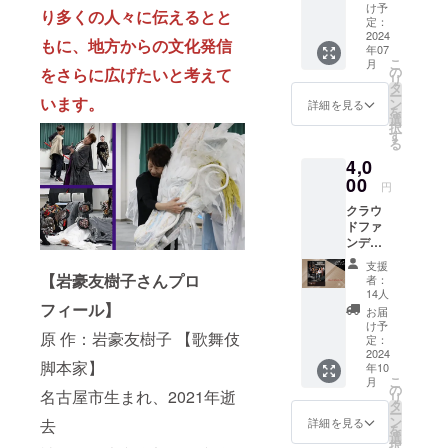
本】 製
×220m
け予
り空き
り多くの人々に伝えるとと
時】 7
本され
m ★ク
定：
状況を
月26日
た美し
2024
ラウド
確認し
もに、地方からの文化発信
（金）
年07
い脚本
ファン
て、希
18時 7
こ
月
が初登
ディン
の
をさらに広げたいと考えて
望の席
月27日
リ
場！ 舞
グ特典
タ
を備考
（土）
ー
台観劇
います。
として
ン
詳細を見る
欄にご
13時/18
を
後に読
の非売
選
記入下
時 7月
択
み返す
品ポス
す
さい。
28日
る
も良
トカー
②選択
（日）
4,0
し、読
ドはタ
画面よ
13時 ※
んで観
00
オルに
り、希
円
特別
劇に挑
同梱し
望日を
ワーク
クラウ
むも良
てお届
お選び
ショッ
ドファ
し☆彡
けいた
くださ
プ 7月
ンディ
文字か
します
い。 ※
28日千
ング限
ら異形
日程・
支援
穐楽終
定！
の世界
【岩豪友樹子さんプロ
者：
会場が
演後
【北斎
が垣間
14人
それぞ
（15時
夢幻 メ
フィール】
見える
お届
れ違い
から16
イキン
こと間
け予
ますの
時）に
原 作：岩豪友樹子 【歌舞伎
グ・
違いな
定：
で、お
て実施
フォト
2024
しで
間違え
脚本家】
予定。
年10
ブッ
す。 希
の無い
こ
https://
月
ク】 本
望者へ
の
名古屋市生まれ、2021年逝
ように
リ
kamak
番まで
吉祥
タ
してく
ー
aji.com/
の製作
じゅん
ン
詳細を見る
去
ださ
を
※メール
過程、
のサイ
選
い。 ※
択
で予約