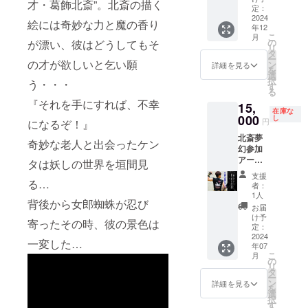
才・葛飾北斎”。北斎の描く
セッ
い♡ ◆
定：
梱して
クラウ
ト】 北
2024
サイズ
お届け
ドファ
絵には奇妙な力と魔の香り
年12
斎夢幻
◆ 約
いたし
ンディ
こ
月
の作品
100mm
の
ます
ング特
が漂い、彼はどうしてもそ
リ
をお得
×140m
タ
典とし
ー
に手に
の才が欲しいと乞い願
m ★ク
ン
ての非
詳細を見る
を
入れる
ラウド
選
売品ポ
択
う・・・
ことが
ファン
す
スト
る
出来ま
ディン
カード
『それを手にすれば、不幸
15,
す☆彡
グ特典
は同梱
在庫な
①北斎
000
として
し
してお
円
になるぞ！』
夢幻 戯
の非売
届けい
北斎夢
曲 ②北
品ポス
たしま
奇妙な老人と出会ったケン
幻参加
斎夢幻
トカー
す
アー
メイキ
ドは同
タは妖しの世界を垣間見
ティス
ング
梱して
支援
トから
る…
フォト
お届け
者：
の特別
ブック
いたし
1人
背後から女郎蜘蛛が忍び
なリ
③北斎
ます
お届
ターン
夢幻
け予
寄ったその時、彼の景色は
クラウ
DVD 上
定：
ドファ
2024
記にク
一変した…
年07
ンディ
ラウド
こ
月
ング限
ファン
の
リ
定品
ディン
タ
ー
【大野
グ限定
ン
詳細を見る
を
タカシ
の非売
選
択
セット
品ポス
す