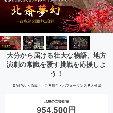
大分から届ける壮大な物語、地方
演劇の常識を覆す挑戦を応援しよ
う！
Art Work 原尻さちこ
舞台・パフォーマンス
大分県
現在の支援総額
954,500
円