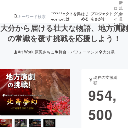
新
ロ
規
グ
会
プロジェクトを掲
はじ
プロジェクト
/
載するには
める
をさがす
イ
員
ン
登
大分から届ける壮大な物語、地方演劇
録
の常識を覆す挑戦を応援しよう！
人気のプロ
注目のリ
注目の新着プロ
募集終了が近いプ
もうすぐ公開
Art Work 原尻さちこ
舞台・パフォーマンス
大分県
ジェクト
ターン
ジェクト
ロジェクト
されます
アート・写真
音楽
現在の支援総
額
954,
テクノロジー・ガジェット
ゲーム・サ
500
映像・映画
書籍・雑誌
ビジネス・起業
チャレンジ