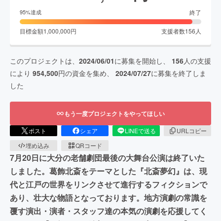
終了
95
%達成
目標金額
1,000,000
円
支援者数
156
人
このプロジェクトは、
2024/06/01
に募集を開始し、
156
人の支援
により
954,500
円の資金を集め、
2024/07/27
に募集を終了しま
した
もう一度プロジェクトをやってほしい
ポスト
シェア
LINEで送る
URLコピー
埋め込み
QRコード
7月20日に大分の老舗劇団最後の大舞台公演は終了いた
しました。葛飾北斎をテーマとした『北斎夢幻』は、現
代と江戸の世界をリンクさせて進行するフィクションで
あり、壮大な物語となっております。地方演劇の常識を
覆す演出・演者・スタッフ達の本気の演劇を応援してく