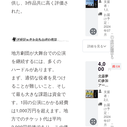
×900m
となっ
ドは脚
支援
供し、3作品共に高く評価さ
す。受
でお渡
トから
m ★ク
ていま
本に同
者：
付時間
ししま
の特別
ラウド
す。 ◆
1人
れた。
梱して
の締切
す
なリ
ファン
サイズ
お届け
お届
は毎日9
ターン
ディン
◆
け予
いたし
時とな
クラウ
グ特典
定：
148mm
ます
りま
ドファ
2024
として
×210m
す。 (以
年07
ンディ
の非売
m(A5) ※
こ
降の時
月
ング限
品ポス
の
公演終
リ
間にお
定 【グ
トカー
タ
了後の
ー
申し込
ループ
ドは手
ン
製作と
詳細を見る
を
みの方
シア
ぬぐに
選
なりま
地方劇団が大舞台での公演
択
は、翌
ター大
同梱し
す
すの
る
日分へ
分凱旋
てお届
で、お
を継続するには、多くの
と繰越
4,0
リー
けいた
届けま
されま
残り8
ディン
00
します
ハードルがあります。
での期
円
す) ◆指
グ公演
間をい
定席の
北斎夢
観劇＆
まず、適切な役者を見つけ
ただき
空席状
幻参加
ワーク
ます ※
況の最
ることが難しいこと、そし
アー
ショッ
劇場販
新は、
ティス
プ体
売は致
支援
て最も大きな課題は資金で
毎日11
トから
験“一
しませ
者：
時に更
の特別
般”チ
2人
ん ★ク
す。1回の公演にかかる経費
新され
なリ
ケッ
ラウド
お届
ます。
ターン
ト】
け予
ファン
は1,000万円を超えます。地
◆座席
クラウ
2018年
定：
ディン
ナン
ドファ
2024
から大
方でのチケット代は平均
グ特典
バー、
年07
ンディ
分県臼
として
こ
月
もしく
ング限
2,000円前後であり、この価
杵市で
の