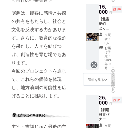
んとの
しませ
ショッ
15,
お茶会
ん ★ク
プ 7月
残り8
(⋈◍＞
000
ラウド
演劇は、観客に感情と共感
円
28日千
◡＜
ファン
穐楽終
【北斎
◍)。
ディン
の共有をもたらし、社会と
演後
夢幻
✧♡ 劇
グ特典
（15時
とくと
団を背
文化を反映する力がありま
として
から16
く6点
負って
の非売
支援
時）に
す。さらに、教育的な役割
セッ
きたjun
品ポス
者：
て実施
ト】 北
さんの
トカー
2人
予定。
を果たし、人々を結びつ
斎夢幻
苦労話
ドは
お届
https://
オリジ
を聞く
DVDに
け予
け、創造性を育む場でもあ
kamak
ナル
もよ
定：
同梱し
aji.com/
グッズ
2024
し、お
てお届
ります。
※メール
年07
が豪華
悩み相
けいた
こ
で予約
月
にセッ
談をす
の
今回のプロジェクトを通じ
します
リ
番号を
トとな
るもよ
タ
★当日
ー
お送り
りまし
て、これらの価値を体現
し、な
ン
配布パ
詳細を見る
を
します
た！
んでも
選
ンフ
択
ので、
し、地方演劇の可能性を広
①Tシャ
アリな
す
レット
る
イベン
ツ ②
お茶会
を希望
げることに挑戦します。
ト当日
25,
トート
を限定
される
劇場で
残り1
バッグ
000
人数で
方には
円
チケッ
③手ぬ
行いま
お付け
トのお
【劇場
ぐい ④
す。 ◆
します
渡しと
設置バ
クリア
日時◆
ので、
なりま
ナー】
ファイ
支援者
選択画
す。確
超レア
ル ⑤ハ
の方と
面より
主宰・吉祥じゅん最後の主
支援
認メー