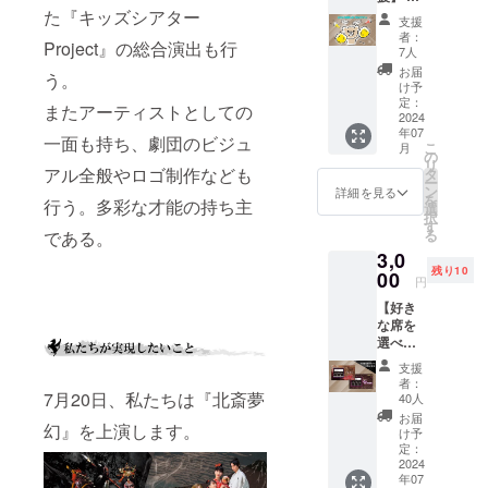
当劇団
ドは同
謝の気
た『キッズシアター
プ体
恒例の
梱して
支援
持ちを
験“学
豪華
お届け
者：
Project』の総合演出も行
込め
生”チ
じゃん
7人
いたし
て、出
ケッ
けん大
ます
お届
う。
演者か
ト】
会、お
け予
らお礼
2018年
定：
客様と
またアーティストとしての
の動画
2024
から大
の交流
年07
メッ
分県臼
会など
一面も持ち、劇団のビジュ
こ
月
セージ
杵市で
の
楽しい
リ
をお送
の舞台
アル全般やロゴ制作なども
タ
内容が
ー
りしま
公演を
ン
満載！
詳細を見る
を
行う。多彩な才能の持ち主
す。 ※
定期的
選
大野タ
択
こちら
に行っ
す
カシ司
る
である。
のリ
てきた
会でお
3,0
ターン
グルー
贈りす
残り10
のみ非
00
プシア
る 2時
円
売品の
ターメ
間の豪
【好き
限定ポ
ンバー
華イベ
な席を
スト
総出演
ントで
選べる
カード
のリー
す。 ◆
指定席
はつき
ディン
日時:8
支援
券】
ません
グ公演
月27日
者：
『真ん
7月20日、私たちは『北斎夢
「59DA
40人
(火)19
中辺り
YS THE
時～ ◆
お届
幻』を上演します。
で観た
READI
け予
会
い』
定：
NG（原
場:J:CO
『通路
2024
作：野
Mホル
年07
に近い
上弥英