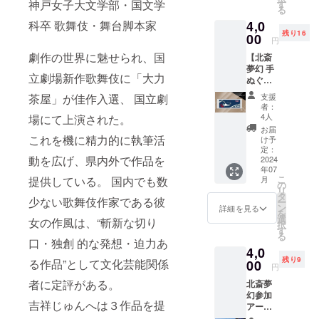
その裏
神戸女子大文学部・国文学
ン入り
す
指定席
る
番号を
側が
本をお
は受付
お送り
科卒 歌舞伎・舞台脚本家
4,0
ギュッ
送りし
順に希
します
残り16
と詰
00
ますの
円
望のお
ので、
まった
で、選
席へと
劇作の世界に魅せられ、国
イベン
【北斎
特製
択画面
振充て
ト当日
夢幻 手
フォト
よりお
ていき
立劇場新作歌舞伎に「大力
劇場で
ぬぐ
ブック
選びく
ます。
チケッ
い】 彼
です。
ださ
茶屋」が佳作入選、 国立劇
支援
希望の
トのお
岸花＋
稽古は
い。 ◆
者：
お席が
渡しと
富士＋
もちろ
サイズ
4人
場にて上演された。
取れな
なりま
波をモ
ん、衣
◆
お届
い場合
す。確
チーフ
これを機に精力的に執筆活
装や造
182mm
け予
もござ
認メー
にした
形、特
定：
×257m
います
ルを忘
動を広げ、県内外で作品を
お洒落
2024
殊部門
m(B5サ
ので、
れずに
年07
な手ぬ
の裏側
イズ) ※
備考欄
こ
提供している。 国内でも数
月
ご持参
ぐいが
まで、
の
劇場販
に第三
リ
くださ
初登
企画開
タ
売は致
少ない歌舞伎作家である彼
希望ま
ー
い。 ★
場！タ
始から
ン
しませ
詳細を見る
でご記
を
クラウ
ペスト
本番ま
選
ん ★ク
女の作風は、“斬新な切り
入くだ
択
ドファ
リー風
での一
す
ラウド
さい。
る
ンディ
に飾っ
年間を
口・独創 的な発想・迫力あ
ファン
◆指定
ング特
4,0
ても素
写真で
ディン
席券の
典とし
残り9
る作品”として文化芸能関係
敵で
00
綴った
グ特典
円
受付
ての非
す。 ◆
144ペー
として
は、毎
者に定評がある。
売品ポ
北斎夢
サイズ
ジ! 豪華
の非売
日更新
スト
幻参加
◆
で美し
品ポス
吉祥じゅんへは３作品を提
してい
カード
アー
340mm
い一冊
トカー
きま
は劇場
ティス