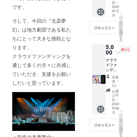
吉祥
す。 ◆
定：
売品ポ
佑太
です。
じゅん
2024
サイズ
スト
郎、北
年12
最後の
◆
カード
見翔、
こ
月
主演大
240mm
の
はTシャ
山本龍
リ
そして、今回の『北斎夢
舞台と
×370m
タ
ツに同
兵、岩
ー
なる北
m×120
ン
梱して
詳細を見る
崎紗也
幻』は地方劇団である私た
を
斎夢
mm 持
選
お届け
加、甲
択
幻・迫
ち手
す
いたし
ちにとって大きな挑戦とな
斐直人
る
力の本
550mm
ます
【劇
5,0
番映像
★クラ
ります。
場】 久
残り2
DVDで
00
ウド
円
家の大
クラウドファンディングを
す。ご
ファン
蔵（臼
クラウ
自宅で
ディン
杵市浜
通じて多くの方々に共感し
ドファ
あの感
グ特典
町）
ンディ
動を再
として
【日
ていただき、支援をお願い
ング限
び! ※公
の非売
支援
時】 7
定！
演終了
品ポス
者：
したいと思っています。
月26日
【吉祥
後の製
トカー
3人
（金）
じゅん
作とな
ドは
お届
18時 7
とお茶
ります
バッグ
け予
月27日
会】 38
ので、
定：
に同梱
（土）
年間ワ
2024
お届け
してお
13時/18
年08
ル
までの
届けい
時 7月
こ
月
キュー
期間を
の
たしま
28日
リ
レと共
いただ
タ
す
（日）
ー
に走り
きます
ン
詳細を見る
13時 ※
を
続け来
※劇場販
選
特別
択
たjunさ
売は致
す
＜前作の本番舞台＞
ワーク
る