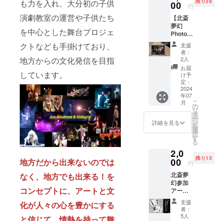
も力を入れ、大分初の子供
残り28
しょう
00
円
コーディネ
か☆素
演劇教室の運営や子供たち
【北斎
イト業務を
敵な想
夢幻
い出に
行っており
を中心とした舞台プロジェ
Photoポ
なるは
ます。​
スト
ず… 注)
クトなども手掛けており、
支援
カー
撮影券
者：
ド】 今
の引き
地方からの文化発信を目指
2人
作の美
換えは
お届
しいビ
しています。
当日劇
け予
ジュア
場で行
定：
ルに
2024
います
年07
メッ
ので、
こ
月
セージ
お送り
の
リ
を添え
した確
タ
ー
てお送
認メー
ン
詳細を見る
を
りいた
ルをお
選
択
しま
持ちく
す
る
す。 ご
ださ
2,0
希望の
い。 ★
残り15
役者か
00
地方だから出来ないのでは
クラウ
円
らのお
ドファ
北斎夢
なく、地方でも出来る！を
礼メッ
ンディ
幻参加
セージ
ング特
コンセプトに、アートと文
アー
を裏側
典とし
ティス
に直筆
て、当
支援
化が人々の心を豊かにする
トから
でお書
日劇場
者：
の特別
きしま
購入の
5人
と信じて、情熱を持って舞