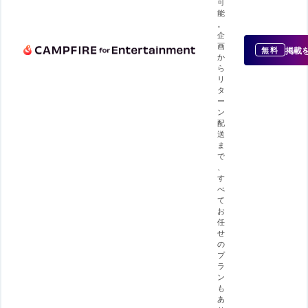
可
能
。
企
画
掲載
無料
か
ら
リ
タ
ー
ン
配
送
ま
で
、
す
べ
て
お
任
せ
の
プ
ラ
ン
も
あ