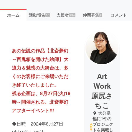
活動報告
支援者
仲間募集
コメント
ホーム
10
99+
2
あの伝説の作品【北斎夢幻
～百鬼箱を開けた絵師】大
迫力＆魅惑の大舞台は、多
Art
くのお客様にご来場いただ
Work
き終了いたしました。
残る企画は、8月27日(火)19
原尻さ
時～開催される、北斎夢幻
ちこ
アフターイベント!!!
大分県
他に1件の
◆日時 2024年8月27日
プロジェク
トを掲載し