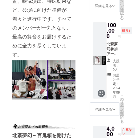
置、映像演出、特殊効果な
券“5
タ
裏側に
の交通
ー
【龍
枚”を
ン
直筆で
詳細を見る
費、追
を
ど、公演に向けた準備が
神 複
セット
選
お書き
加料理
択
製画】
にして
す
します
やドリ
る
着々と進行中です。すべて
舞台背
提供
ので、
ンクは
100
景画を
(⋈◍＞
備考欄
実費で
のメンバーが一丸となり、
描いて
,00
◡＜
に希望
お支払
残り1
くれ
◍)。
0
の役者
最高の舞台をお届けするた
いいた
円
た“空間
✧♡ ★
名をお
だきま
ペイン
北斎夢
クラウ
めに全力を尽くしていま
書きく
す ★ク
ター
幻参加
ドファ
ださ
ラウド
す。
芳賀健
アー
ンディ
い。 希
ファン
太さ
ティス
ング特
望のな
ディン
支援
ん”から
トから
典とし
い方へ
グ特典
者：
龍神複
の特別
ての非
は、当
0人
として
製画が
なリ
売品ポ
団より
の非売
お届
登場！
ターン
スト
役者を
け予
品ポス
芳賀さ
クラウ
カード
定：
選ばせ
トカー
ん人気
ドファ
2024
もお届
ていた
ドは当
年09
の
ンディ
けしま
だきま
日お渡
こ
月
Rainbo
ング限
す。 ※
の
す。
ししま
リ
w
定1名
注意事
タ
す
ー
dragon
様!!!
項：支
ン
詳細を見る
を
シリー
【吉祥
援時、
選
択
ズの2点
じゅん
必ず備
す
る
より選
が貴方
考欄に
4,0
べま
の為に
サイン
在庫な
す。
絵を描
00
を希望
し
北斎夢幻～百鬼箱を開けた
円
『分断
きま