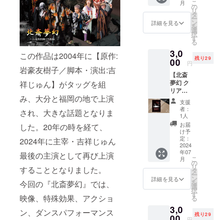
トホー
こ
月
席がい
の
子「海
ル大
リ
い』
タ
神
分 小
ー
等、お
ン
丸」）
詳細を見る
ホール
を
客様の
選
」 千穐
※メール
択
希望に
す
楽公演
で予約
る
添う指
（7月28
番号を
3,0
定席券
日
この作品は2004年に【原作:
お送り
残り29
です。
00
（日）
します
円
公演当
岩豪友樹子／脚本・演出:吉
13時）
ので、
【北斎
日はか
の観劇
イベン
夢幻 ク
祥じゅん】がタッグを組
なりの
チケッ
ト当日
リア
混雑が
トと、
劇場で
み、大分と福岡の地で上演
ファイ
予想さ
公演後
チケッ
支援
ル】 北
れるた
に予定
者：
トのお
され、大きな話題となりま
斎夢幻
め、指
1人
してい
渡しと
のテー
定席券
る特別
お届
した。20年の時を経て、
なりま
マデザ
はオス
け予
ワーク
す。確
インが
スメで
定：
2024年に主宰・吉祥じゅん
ショッ
認メー
ポップ
2024
す。 専
プ体験
ルを忘
年07
に光る
最後の主演として再び上演
用入口
のセッ
れずに
こ
月
クリア
より入
の
トプラ
ご持参
リ
することとなりました。
ファイ
場でき
タ
ンにな
くださ
ー
ルで
ますの
ン
詳細を見る
りま
い。 ★
を
今回の『北斎夢幻』では、
す。A4
で、開
選
す。 ※
クラウ
択
用紙が
演時間
す
高校生
ドファ
映像、特殊効果、アクショ
る
綺麗に
に合わ
以下を
ンディ
3,0
収まり
せて
ン、ダンスパフォーマンス
対象と
ング特
残り29
ます。
00
ゆっく
します
円