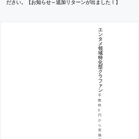
ださい。【お知らせ～追加リターンが出ました！】
エ
ン
タ
メ
領
域
特
化
型
ク
ラ
フ
ァ
ン
手
数
料
0
円
か
ら
実
施