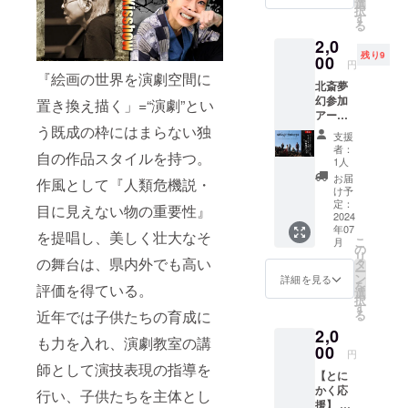
会場で
セッ
選
品ポス
月18日
択
は【北
ト、ポ
す
トカー
午前9時
る
斎夢
スト
ドは
以降に
2,0
幻・本
カード
フォト
ご支援
残り9
番まで
00
へ芳賀
カード
された
円
の歩
さんの
に同梱
『絵画の世界を演劇空間に
方につ
北斎夢
み】と
サイン
してお
いて
幻参加
して裏
置き換え描く」=“演劇”とい
入りと
届けい
は、8月
アー
側を
選べま
たしま
に開催
ティス
う既成の枠にはまらない独
追った
すの
す
予定の
支援
トから
特典・
で、選
者：
アフ
自の作品スタイルを持つ。
の特別
映像上
択欄よ
1人
ターイ
なリ
映や、
りお選
お届
ベント
作風として『人類危機説・
ターン
演出家/
びくだ
け予
におけ
クラウ
吉祥
定：
さい。
目に見えない物の重要性』
るチェ
ドファ
2024
じゅん
◆サイ
キ券を
年07
ンディ
による
ズ◆
を提唱し、美しく壮大なそ
お送り
こ
月
ング限
トー
の
100mm
しま
リ
定 【グ
の舞台は、県内外でも高い
ク、出
タ
×148m
す。ご
ー
ループ
演者に
ン
m ★ク
詳細を見る
了承く
を
評価を得ている。
シア
よる裏
選
ラウド
ださ
択
ター大
話や、
す
ファン
い。
る
近年では子供たちの育成に
分凱旋
間近で
ディン
2,0
リー
みる舞
グ特典
も力を入れ、演劇教室の講
ディン
00
台衣装
として
円
グ公演
や造形
の非売
師として演技表現の指導を
【とに
観劇＆
たち！
品ポス
かく応
ワーク
そして
行い、子供たちを主体とし
トカー
援】 感
ショッ