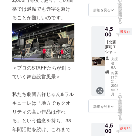
の非売
リ
は通路
定品
の舞台
タ
品ポス
ー
格では満席でも赤字を避け
側や中
【大分
公演を
ン
詳細を見る
トカー
を
央や前
弁手ぬ
定期的
選
ドは
ることが難しいのです。
択
の方な
ぐい】
に行っ
す
フォト
る
どの希
龍頭を
てきた
ブック
望でも
4,5
制作し
グルー
に同梱
大丈夫
残り14
てくれ
00
プシア
してお
円
です。
た“美術
ターメ
届けい
注)指定
【北斎
作家
ンバー
たしま
席の座
夢幻 T
のっけ
総出演
す
席番号
シャ
むし”か
のリー
はメー
ツ】 ポ
らのオ
ディン
支援
ルでお
リエス
リジナ
グ公演
者：
送りし
テル
ル作
＜プロのSTAFFたちが創っ
「59DA
6人
ますの
100%
品・大
YS THE
お届
ていく舞台設営風景＞
で、お
速乾性&
分弁手
READI
け予
送りし
通気性
ぬぐい
定：
NG（原
た確認
が高
2024
です!!!
作：野
年07
メール
く、何
のっけ
上弥英
私たち劇団吉祥じゅん&ワル
こ
月
を必ず
度洗っ
むし
の
子「海
リ
当日お
ても型
ワール
タ
神
キューレは「地方でもクオ
ー
持ちく
崩れし
ド満載
ン
丸」）
詳細を見る
を
ださ
にくい
かつ、
選
リティの高い作品は作れ
」 千穐
択
い。当
丈夫な
大分弁
す
楽公演
る
日指定
スポー
る」という信念を持ち、38
も満載
（7月28
4,5
席券を
ツTシャ
な
日
年間活動を続け、これまで
残り16
お渡し
ツで
00
キュー
（日）
円
しま
す。 劇
トな手
13時）