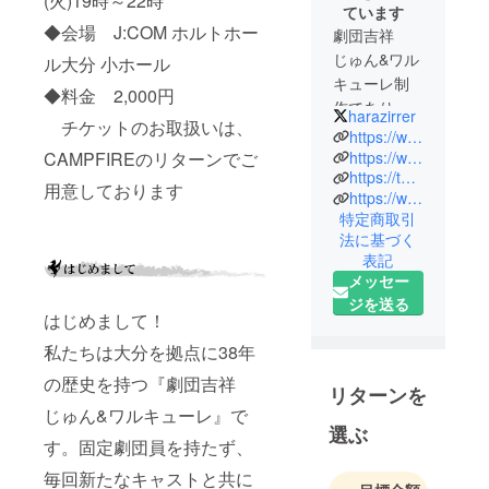
(火)19時～22時
ています
◆会場 J:COM ホルトホー
劇団吉祥
じゅん&ワル
ル大分 小ホール
キューレ制
◆料金 2,000円
作であり、
harazirrer
チケットのお取扱いは、
キャスティ
https://www.artswork.biz/
ング・イベ
https://www.facebook.com/valkyrie.hakkenden
CAMPFIREのリターンでご
https://twitter.com/valkyrie_oita
ント企画[Art
用意しております
https://www.instagram.com/harazira/
Work]代表の
特定商取引
原尻です。
法に基づく
【劇団吉祥
表記
じゅん&ワル
メッセー
キューレ】
ジを送る
はじめまして！
旗揚げメン
バーとして
私たちは大分を拠点に38年
参加。その
の歴史を持つ『劇団吉祥
リターンを
後、劇団専
じゅん&ワルキューレ』で
属制作とし
選ぶ
て、舞台に
す。固定劇団員を持たず、
足を運んだ
毎回新たなキャストと共に