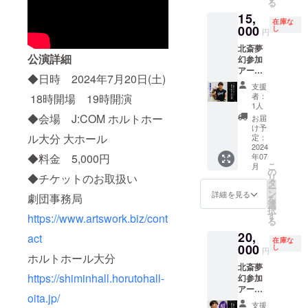
る
A】 ①
トカー
15,
北斎T
ドを
在庫な
シャツ
000
セット
し
円
【稽古
してお
北斎夢
着】 ②
届けい
公演詳細
幻参加
タカシ
たしま
アー
からの
す。
◆日時 2024年7月20日(土)
ティス
直筆お
※DVDが
支援
トから
手 ③タ
完成次
者：
18時開場 19時開演
の特別
カシの
第に同
1人
なリ
オリジ
梱発送
◆会場 J:COM ホルトホー
お届
ターン
ナル
となり
け予
クラウ
ル大分 大ホール
グッズ
定：
ます。
ドファ
2024
④当
ご了承
年07
◆料金 5,000円
ンディ
日、羅
くださ
こ
月
ング限
殺鬼タ
の
い。
リ
◆チケットのお取扱い
定品
カシと
タ
ー
【大野
のチェ
ン
詳細を見る
劇団事務局
を
タカシ
キ撮影
選
択
セット
券 ⑤終
す
https://www.artswork.biz/cont
る
B】
演後に
20,
①Gibso
タカシ
act
在庫な
n Tシャ
000
から手
し
円
ホルトホール大分
ツ【稽
渡しで
北斎夢
古着】
プレゼ
https://shiminhall.horutohall-
幻参加
②タカ
ント ◆
アー
シから
こちら
oita.jp/
ティス
の直筆
のリ
支援