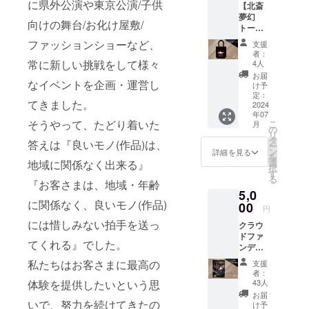
に県外公演や東京公演/子供
【北斎
す。 注)
団の稽
ぬぐい
の観劇
夢幻
チケッ
古着と
です♪
チケッ
向けの舞台/お化け屋敷/
トート
ト料金
して長
◆サイ
トと、
バッ
は含ん
年愛用
ズ◆
公演後
ファッションショーなど、
支援
グ】 要
でおり
してい
350mm
に予定
者：
望の声
ません
ます。
常に新しい挑戦をして様々
×900m
4人
してい
が多
ので、
◆サイ
m ★ク
る特別
お届
かった
なイベントを企画・運営し
別途観
ズは、
ラウド
け予
ワーク
トート
劇チ
ユニ
定：
ファン
ショッ
てきました。
バッグ
2024
ケット
セック
ディン
プ体験
年07
が初登
をご用
スで
グ特典
のセッ
そうやって、たどり着いた
こ
月
場で
意くだ
S/M/L/X
の
として
トプラ
リ
す！ 綿
さい ★
L と選
タ
の非売
ンにな
答えは『良いモノ(作品)は、
ー
100%
クラウ
べます
ン
品ポス
詳細を見る
りま
を
キャン
ドファ
ので、
選
トカー
地域に関係なく出来る』
す。
択
パス生
ンディ
選択欄
す
ドは同
59DAY
る
地の嬉
『お客さまは、地域・年齢
ング特
より希
梱して
S」THE
5,0
しいマ
典とし
望サイ
お届け
READI
に関係なく、良いモノ(作品)
チ付き♪
00
ての非
ズをお
いたし
NG 原
円
A4が
売品ポ
知らせ
ます
作：野
には惜しみない拍手を送っ
クラウ
すっぽ
スト
くださ
上弥生
ドファ
り入る
カード
い。 ★
子「海
てくれる』でした。
ンディ
丈夫で
は当日
クラウ
神丸」
ング限
便利な
劇場で
ドファ
私たちはお客さまに最高の
脚色・
支援
定！
オスス
お渡し
ンディ
者：
演出：
【北斎
メNo.1
します
ング特
43人
体験を提供したいという思
梶原涼
夢幻
のバッ
典とし
お届
晴 出
DVD】
いで、努力を続けてきたの
グで
ての非
け予
演：林