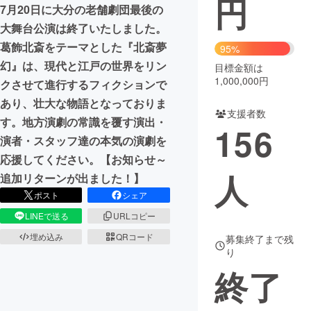
円
7月20日に大分の老舗劇団最後の
まちづくり・地域活性化
大舞台公演は終了いたしました。
葛飾北斎をテーマとした『北斎夢
95%
幻』は、現代と江戸の世界をリン
目標金額は
CAMPFIRE for Social Good
CAMPFIRE Creation
1,000,000円
クさせて進行するフィクションで
CAMPFIREふるさと納税
machi-ya
コミュニティ
あり、壮大な物語となっておりま
支援者数
す。地方演劇の常識を覆す演出・
156
演者・スタッフ達の本気の演劇を
応援してください。【お知らせ～
人
追加リターンが出ました！】
ポスト
シェア
LINEで送る
URLコピー
埋め込み
QRコード
募集終了まで残
り
終了