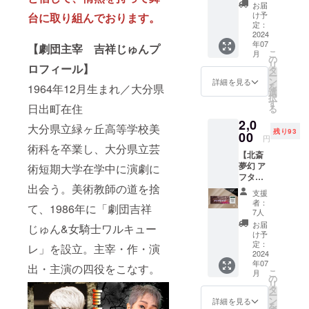
なリ
すの
お客様
お届
ターン
で、備
より先
け予
台に取り組んでおります。
クラウ
考欄に
定：
行して
ドファ
2024
希望の
写真が
年07
ンディ
【劇団主宰 吉祥じゅんプ
役者名
撮れま
こ
月
ング限
をお書
の
す ★ク
リ
ロフィール】
定品
きくだ
タ
ラウド
ー
【開運
さい。
ン
ファン
詳細を見る
を
1964年12月生まれ／大分県
★龍神
希望の
選
ディン
択
ポスト
ない方
す
グ特典
日出町在住
る
カー
へは、
として
2,0
ド】 舞
当団よ
の非売
大分県立緑ヶ丘高等学校美
残り93
台背景
00
り役者
品ポス
円
画を描
を選ば
術科を卒業し、大分県立芸
トカー
【北斎
いてく
せてい
ドは当
夢幻 ア
術短期大学在学中に演劇に
れた“空
ただき
日劇場
フター
間ペイ
ます。
でお渡
出会う。美術教師の道を捨
イベン
ン
◆サイ
ししま
支援
ト チ
ター
ズ◆
す ※ こ
者：
て、1986年に「劇団吉祥
ケッ
芳賀健
100mm
7人
のリ
ト】 お
太”から
×148m
ターン
お届
じゅん&女騎士ワルキュー
客様と
龍神ポ
m ★ク
け予
は7月18
共に過
スト
定：
ラウド
レ」を設立。主宰・作・演
日午前9
ごす感
2024
カード3
ファン
時に受
年07
謝イベ
点セッ
出・主演の四役をこなす。
ディン
付を終
こ
月
ントチ
ト！ A
の
グ特典
了いた
リ
ケット
セット
タ
として
しま
ー
です☆
or B
ン
の非売
詳細を見る
す。 7
を