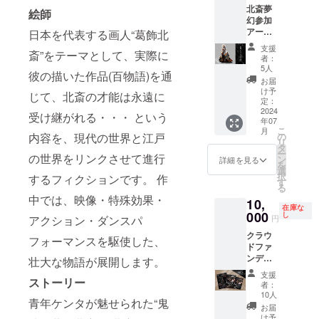
される
北斎夢
の銀河
す】 描
役者名
絵師
幻参加
を昇
いても
をご記
アー
る』
らいた
日本を代表する画人“葛飾北
入くだ
ティス
『春
いモデ
さい
支援
斎”をテーマとして、実際に
トから
喜びの
ル写真
者：
の特別
舞』 選
を提供
5人
彼の描いた作品(百物語)を通
なリ
択欄よ
いただ
お届
ターン
りお好
きま
け予
じて、北斎の才能は永遠に
クラウ
みのタ
す。 描
定：
ドファ
2024
イトル
いた絵
受け継がれる・・・ という
年07
ンディ
をお選
は、A2
こ
月
ング限
びくだ
サイズ
の
内容を、現代の世界と江戸
リ
定品
さい。
のタペ
タ
ー
【紅葉
の世界をリンクさせて進行
◆サイ
スト
ン
詳細を見る
を
アクリ
ズ◆
リーに
選
択
するフィクションです。 作
ルスタ
200mm
して、
す
る
ンド】
×400m
データ
中では、映像・特殊効果・
10,
紅葉様
m(額付
画像と
在庫な
が貴方
000
き) ★ク
一緒に
し
円
アクション・ダンスパ
のお部
ラウド
お届け
クラウ
屋に
ファン
しま
フォーマンスを駆使した、
ドファ
やって
ディン
す。 ◆
ンディ
くる!!!
壮大な物語が展開します。
グ特典
サイズ
ング限
どうぞ
として
◆
支援
定 【北
ストーリー
お迎え
の非売
420mm
者：
斎夢幻
をして
品ポス
×594m
10人
青年ケンタが魅せられた“鬼
お楽し
あげて
トカー
m(A2サ
お届
み3点
くださ
ドは同
イズ) ★
け予