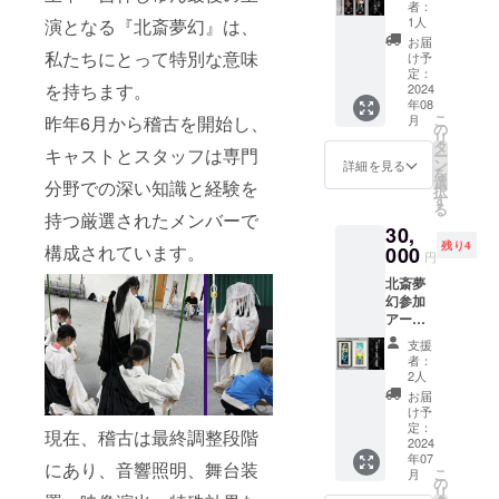
な劇場
ンカチ
日程調
お選び
者：
ルを忘
設置バ
タオル
整を
1人
演となる『北斎夢幻』は、
くださ
れずに
ナー
⑥Photo
行って8
い
お届
ご持参
を、限
私たちにとって特別な意味
ポスト
月中に
け予
くださ
定2名様
カード
定：
実施し
い。 ★
を持ちます。
にお届
2024
上記に
ます。
クラウ
年08
けしま
クラウ
3時間程
こ
昨年6月から稽古を開始し、
月
ドファ
す! お好
ドファ
の
度を予
リ
ンディ
きな役
ンディ
タ
定 ◆場
キャストとスタッフは専門
ー
ング特
者のサ
ング限
ン
所◆ 日
詳細を見る
を
典とし
イン入
定・非
選
時に合
分野での深い知識と経験を
択
ての非
りで、2
売品の
す
わせて
る
売品ポ
本セッ
ポスト
持つ厳選されたメンバーで
大分市
スト
30,
トと
カード
内で行
カード
残り4
構成されています。
なって
000
をセッ
いま
円
は劇場
おりま
トして
す。 ◆
でお渡
北斎夢
す。 ご
お届け
補足◆
ししま
幻参加
希望の
いたし
お茶会
す
アー
役者は
ます♪ ※
なの
ティス
何名で
ご希望
で、
支援
トから
もOK☆
の役者
ケーキ
者：
の特別
彡 バ
からの
2人
とドリ
なリ
ナーと
お礼
ンク(一
お届
ターン
一緒
メッ
け予
杯)はリ
クラウ
に、8月
定：
セージ
ターン
現在、稽古は最終調整段階
ドファ
2024
27日
をPhoto
に含み
年07
ンディ
チェキ
ポスト
にあり、音響照明、舞台装
ます 会
こ
月
ング限
撮影
の
カード
場まで
リ
定品