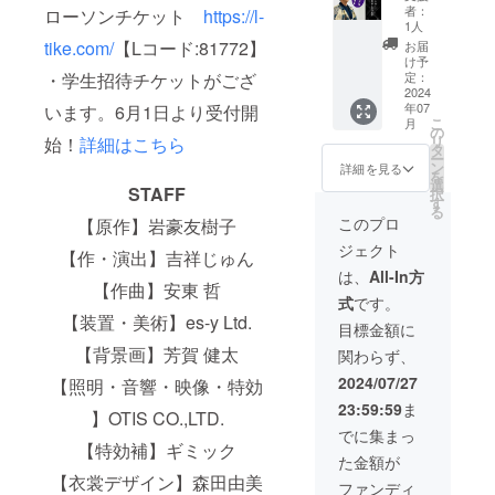
トから
お手 ③
ターン
者：
ローソンチケット
https://l-
の特別
タカシ
は本番
1人
なリ
のオリ
当日限
tike.com/
【Lコード:81772】
お届
ターン
ジナル
定品と
け予
クラウ
グッズ
定：
・学生招待チケットがござ
なりま
ドファ
2024
④当
す◆ ★
年07
います。6月1日より受付開
ンディ
日、羅
クラウ
こ
月
ング限
殺鬼タ
の
ドファ
リ
始！
詳細はこちら
定品
カシと
タ
ンディ
ー
【大野
のチェ
ン
ング特
詳細を見る
を
タカシ
キ撮影
選
典とし
STAFF
択
セット
券 ⑤終
す
ての非
る
C】 ①
演後に
売品ポ
このプロ
【原作】岩豪友樹子
長襦袢
タカシ
スト
ジェクト
【稽古
から手
【作・演出】吉祥じゅん
カード
着】 ②
渡しで
も一緒
は、
All-In方
タカシ
【作曲】安東 哲
プレゼ
にお渡
式
です。
からの
ント ◆
ししま
【装置・美術】es-y Ltd.
直筆お
こちら
す
目標金額に
手 ③タ
のリ
【背景画】芳賀 健太
関わらず、
カシの
ターン
オリジ
は本番
2024/07/27
【照明・音響・映像・特効
ナル
当日限
23:59:59
ま
グッズ
定品と
】OTIS CO.,LTD.
④当
なりま
でに集まっ
日、羅
【特効補】ギミック
す◆ ★
た金額が
殺鬼タ
クラウ
【衣裳デザイン】森田由美
カシと
ドファ
ファンディ