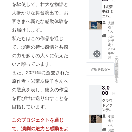
典とし
◆サイ
りお越
を駆使して、壮大な物語と
59DAY
ての非
【北斎
ズ
しくだ
S」THE
売品ポ
夢幻 ミ
大掛かりな舞台演出で、お
220mm
さい。
READI
スト
ニハン
×310m
◆7月20
NG 原
カード
客さまへ新たな感動体験を
カチタ
m ★ク
日の
作：野
支援
はイベ
オル】
ラウド
『北斎
者：
上弥生
ント当
お届けします。
北斎を
ファン
夢幻』
1人
子「海
日劇場
イメー
ディン
本公演
お届
神丸」
私たちはこの作品を通じ
でお渡
ジした
グ特典
／8月27
け予
脚色・
ししま
富士と
として
定：
日の
て、演劇の持つ感情と共感
演出：
す
波を描
2024
の非売
『アフ
梶原涼
年07
いたハ
品ポス
の力を多くの人々に伝えた
ターイ
晴 出
こ
月
ンカチ
トカー
の
ベン
演：林
リ
いと願っています。
タオル
ドはク
タ
ト』お
佑太
ー
です。
リア
ン
客様感
詳細を見る
郎、北
を
また、2021年に逝去された
ポケッ
ファイ
選
謝祭 希
見翔、
択
トに入
ルに同
す
望され
山本龍
原作者・岩豪友樹子さんへ
る
れやす
梱して
る日程
兵、岩
3,0
い大き
お届け
の空席
の敬意を表し、彼女の作品
崎紗也
さです
00
いたし
状況を
円
加、甲
ので、
ます
を再び世に送り出すことを
本文で
斐直人
クラウ
この夏
確認を
【劇
ドファ
大活躍
目指しています。
してく
場】 久
ンディ
の予感
ださ
家の大
ング限
☆彡 ◆
い。 ①
支援
蔵（臼
このプロジェクトを通じ
定！
サイズ
本文記
者：
杵市浜
【北斎
◆
7人
載のリ
町）
て、演劇の魅力と感動をよ
夢幻 脚
220mm
ンクよ
お届
【日