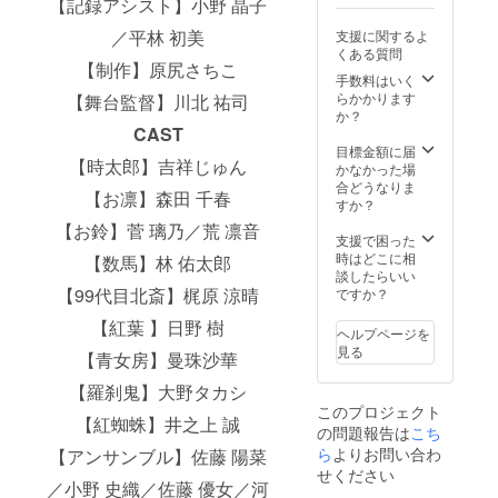
【記録アシスト】小野 晶子
ししま
す
／平林 初美
支援に関するよ
くある質問
【制作】原尻さちこ
手数料はいく
らかかります
【舞台監督】川北 祐司
か？
CAST
目標金額に届
【時太郎】吉祥じゅん
かなかった場
合どうなりま
【お凛】森田 千春
すか？
【お鈴】菅 璃乃／荒 凛音
支援で困った
時はどこに相
【数馬】林 佑太郎
談したらいい
【99代目北斎】梶原 涼晴
ですか？
【紅葉 】日野 樹
ヘルプページを
見る
【青女房】曼珠沙華
【羅刹鬼】大野タカシ
このプロジェクト
【紅蜘蛛】井之上 誠
の問題報告は
こち
ら
よりお問い合わ
【アンサンブル】佐藤 陽菜
せください
／小野 史織／佐藤 優女／河