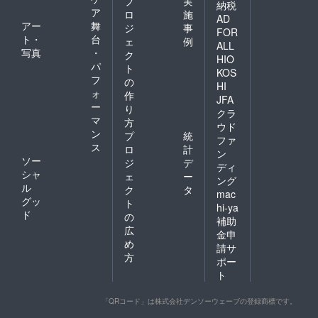
プ
実
納税
ア
ロ
施
AD
アー
舞
ジ
事
FOR
ト・
台
ェ
例
ALL
写真
・
ク
HIO
パ
ト
KOS
フ
の
HI
ォ
作
JFA
ー
り
クラ
マ
方
ウド
ン
プ
統
ファ
ス
ロ
計
ン
ソー
ジ
デ
ディ
シャ
ェ
ー
ング
ル
ク
タ
mac
グッ
ト
hi-ya
ド
の
補助
広
金申
め
請サ
方
ポー
ト
「QRコード」は株式会社デンソーウェーブの登録商標です。