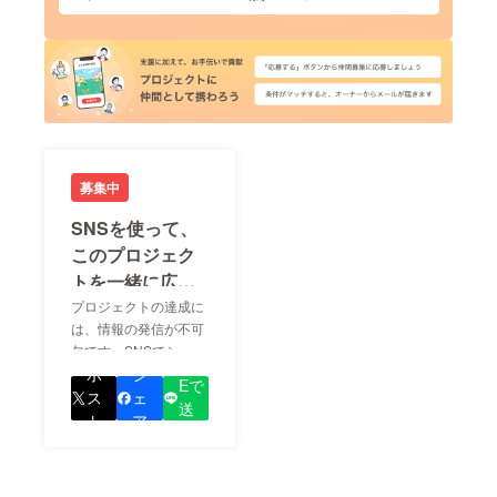
募集中
SNSを使って、
このプロジェク
トを一緒に広め
ましょう！
プロジェクトの達成に
は、情報の発信が不可
欠です。SNSでシェア
LIN
をして、あなたが応援
ポ
シ
Eで
しているプロジェクト
ス
ェ
送
の良さを知ってもらい
ト
ア
る
ましょう！