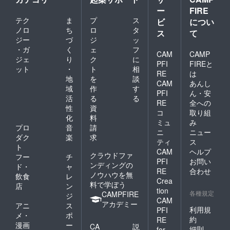
ー
FIRE
テク
ま
プ
ス
ビ
につい
ノロ
ち
ロ
タ
ス
て
ジー
づ
ジ
ッ
・ガ
く
ェ
フ
CAM
CAMP
ジェ
り
ク
に
PFI
FIREと
ット
・
ト
相
RE
は
地
を
談
CAM
あんし
域
作
す
PFI
ん・安
活
る
る
RE
全への
性
資
コ
取り組
化
料
ミュ
み
プロ
音
請
ニ
ニュー
ダク
楽
求
ティ
ス
ト
CAM
ヘルプ
クラウドファ
フー
チ
PFI
お問い
ンディングの
ド・
ャ
RE
合わせ
ノウハウを無
飲食
レ
Crea
料で学ぼう
店
ン
tion
各種規定
CAMPFIRE
ジ
CAM
アカデミー
アニ
ス
利用規
PFI
メ・
ポ
約
RE
漫画
ー
CA
説
細則
for