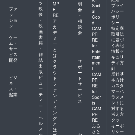
ツ
MP
明
プライ
Soci
ファ
映
FI
会
バシー
al
ッ
像
RE
・
ポリ
Goo
ショ
・
ア
相
シー
d
ン
映
カ
談
特定商
CAM
画
デ
会
取引法
PFI
ゲー
書
ミ
に基づ
RE
ム・
籍
ー
く表記
for
サー
・
と
情報セ
Ente
ビス
雑
は
キュリ
rtain
開発
誌
ク
サ
ティ方
men
出
ラ
ポ
針
t
版
ウ
ー
反社基
CAM
ビジ
ビ
ド
ト
本方針
PFI
ネ
ュ
フ
サ
カスタ
RE
ス・
ー
ァ
ー
マーハ
for
起業
テ
ン
ビ
ラスメ
Spor
ィ
デ
ス
ントに
ts
ー
ィ
対する
CAM
・
ン
考え方
PFI
ヘ
グ
クッ
RE
ル
と
キーポ
ふる
ス
は
リシー
さと
ケ