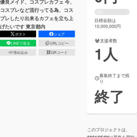
優良メイド、コスプレカフェ 今、
コスプレなど流行ってる為、コス
まちづくり・地域活性化
0%
プレしたり出来るカフェを立ち上
目標金額は
10,000,000円
げたいです 東京都内
CAMPFIRE for Social Good
CAMPFIRE Creation
ポスト
シェア
CAMPFIREふるさと納税
machi-ya
コミュニティ
支援者数
LINEで送る
URLコピー
1
人
埋め込み
QRコード
募集終了まで残
り
終了
このプロジェクトは、