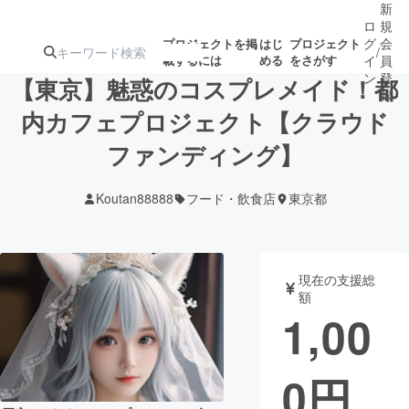
新
ロ
規
グ
会
プロジェクトを掲
はじ
プロジェクト
/
載するには
める
をさがす
イ
員
ン
登
【東京】魅惑のコスプレメイド！都
録
内カフェプロジェクト【クラウド
ファンディング】
人気のプロ
注目のリ
注目の新着プロ
募集終了が近いプ
もうすぐ公開
ジェクト
ターン
ジェクト
ロジェクト
されます
Koutan88888
フード・飲食店
東京都
アート・写真
音楽
現在の支援総
テクノロジー・ガジェット
ゲーム・サ
額
1,00
映像・映画
書籍・雑誌
0
円
ビジネス・起業
チャレンジ